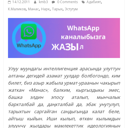
,
14.12.2011
kmb3
0 Comments
Адабият
жана
,
,
,
,
К.Маликов
Манас
Нарк
Тарых
Эстутум
адабияты
Улуу муундагы интеллигенция арасында улуттун
алтаны дегидей азамат уулдар болбогондо, ким
билет, биз азыр жабыла урмат-ураанын чакырып
жаткан «Манас», балким, кыргыздыкы эмес,
башка элдин эпосу аталып, мынчалык
баркталбай да, даңкталбай да, эбак унутулуп,
тарыхтын саргайган сандыгында калат беле,
айтыш кыйын. Иши кылып, өткөн кылымдын
элүүнчү жылдары мамлекеттик идеологиянын