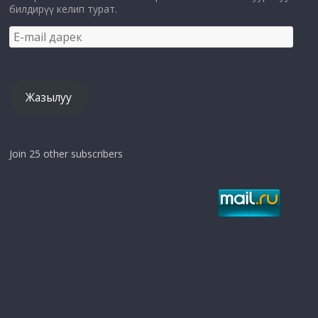
билдирүү келип турат.
E-
mail
дарек
Жазылуу
Join 25 other subscribers