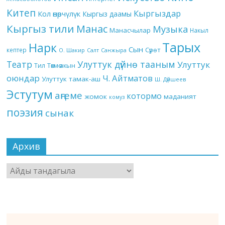
Китеп
Кыргыздар
Кол өнөрчүлүк
Кыргыз даамы
Кыргыз тили
Манас
Музыка
Манасчылар
Накыл
Тарых
Нарк
Сын
кептер
Сүрөт
О. Шакир
Салт
Санжыра
Театр
Улуттук дүйнө тааным
Улуттук
Төкмө акын
Тил
оюндар
Ч. Айтматов
Улуттук тамак-аш
Ш. Дүйшеев
Эстутум
аңгеме
котормо
жомок
маданият
комуз
поэзия
сынак
Архив
Архив