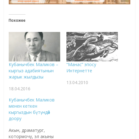
Похожее
Кубанычбек Маликов –
“Манас” эпосу
кыргыз адабиятынын
Интернетте
жарык жылдызы
13.04.2010
18.04.2016
Кубанычбек Маликов
менен кеткен
кыргыздын бүтүндөй
доору
Акын, драматург,
котормочу, эл акыны