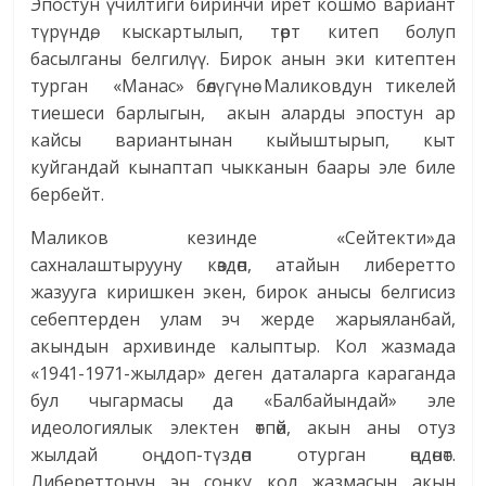
Эпостун үчилтиги биринчи ирет кошмо вариант
түрүндө, кыскартылып, төрт китеп болуп
басылганы белгилүү. Бирок анын эки китептен
турган «Манас» бөлүгүнө Маликовдун тикелей
тиешеси барлыгын, акын аларды эпостун ар
кайсы вариантынан кыйыштырып, кыт
куйгандай кынаптап чыкканын баары эле биле
бербейт.
Маликов кезинде «Сейтекти»да
сахналаштырууну көздөп, атайын либеретто
жазууга киришкен экен, бирок анысы белгисиз
себептерден улам эч жерде жарыяланбай,
акындын архивинде калыптыр. Кол жазмада
«1941-1971-жылдар» деген даталарга караганда
бул чыгармасы да «Балбайындай» эле
идеологиялык электен өтпөй, акын аны отуз
жылдай оңдоп-түздөп отурган өңдөнөт.
Либереттонун эң соңку кол жазмасын акын