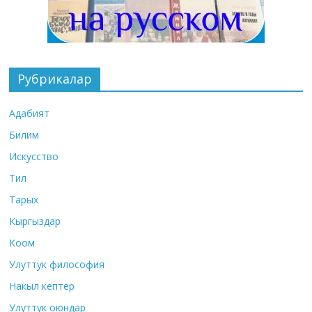
Рубрикалар
Адабият
Билим
Искусство
Тил
Тарых
Кыргыздар
Коом
Улуттук философия
Накыл кептер
Улуттук оюндар