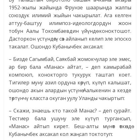
1952-жылы жайында Фрунзе шаарында жалпы
союздук илимий жыйын чакырылат. Ага келген
аттуу-баштуу илимпоз-идеологдордун жоон
тобун Аалы Токомбаевдин үйүндө коноктошот.
Дасторкон үстүндөгү сөз айланып келип эле эпоско
такалат. Ошондо Кубанычбек аксакал:
– Бизде Сагымбай, Саякбай жомокчулар эле эмес,
ар бир бала «Манас» айтат, – деп камырабай
компоюп, конокторго тукурук таштап коет.
Тигилер муну азил ордуна көрүп, күлүп калышат,
ошондо акын алардын үстүнө Аалыкенин а кезде
төртүнчү класста окуган уулу Уланды чакыртып:
– Скажи, знаешь кто такой Манас? – деп сурайт.
Тестиер бала ушуну эле күтүп тургансып,
«Манас» айтып кирет. Беш-алты мүнөт өткөндө
Кубанычбек аксакал кол жаңсап токтотуп: