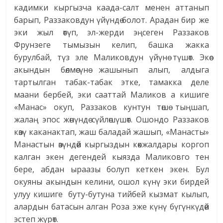
кадимки кыргызча каада-салт менен аттанып
барып, Раззаковдун үйүндө болот. Арадан бир же
эки жыл өтүп, эл-жерди эңсеген Раззаков
Фрунзеге тымызын келип, башка жакка
бурулбай, түз эле Маликовдун үйүнө түшөт. Экөө
акындын бөлмөсүнө жашынып алып, алдыга
тартылган табак-табак этке, тамакка деле
маани бербей, эки сааттай Маликов а кишиге
«Манас» окуп, Раззаков кунтун төшө тыңшап,
жалаң эпос жөнүндө сүй­лөшүшөт. Ошондо Раззаков
көзү каканактап, жаш баладай жашып, «Манасты»
Манастын өзүн­дөй кыргыздын көкжалдары коргоп
калган экен дегендей кыязда Маликовго тен
бере, абдан ыраазы болуп кеткен экен. Бул
окуяны акындын келини, ошол күнү эки бирдей
улуу кишиге буту-бутуна тийбей кызмат кылып,
алардын батасын алган Роза эже күнү бүгүнкүдөй
эстеп жүрөт.