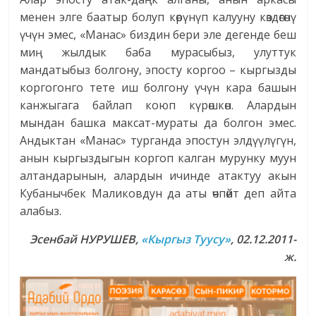
менен элге баатыр болуп көрүнүп калууну көздөгөнү
үчүн эмес, «Манас» биздин бери эле дегенде беш
миң жылдык баба мурасыбыз, улуттук
мандатыбыз болгону, эпосту коргоо – кыргызды
коргогонго тете иш болгону үчүн кара башын
канжыгага байлап коюп күрөшкөн. Алардын
мындан башка максат-мураты да болгон эмес.
Андыктан «Манас» турганда эпостун элдүүлүгүн,
анын кыргыздыгын коргоп калган мурунку муун
алтандарынын, алардын ичинде атактуу акын
Кубанычбек Маликовдун да аты өчпөйт деп айта
алабыз.
Эсенбай НУРУШЕВ,
«Кыргыз Туусу»
, 02.12.2011-
ж.