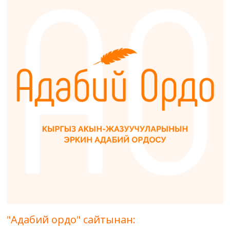
"Адабий ордо" сайтынан: