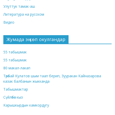
Улуттук тамак-аш
Литература на русском
Видео
Жумада эң көп окулгандар
55 табышмак
55 табышмак
80 макал-лакап
Төрөбай Кулатов шым таап берип, Зууракан Кайназарова
казак балбанын жыкканда
Табышмактар
Сүйлөбөс кыз
Карышкырдын камкордугу