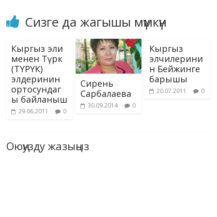
Сизге да жагышы мүмкүн
Кыргыз эли
Кыргыз
менен Түрк
элчилерини
(ТҮРҮК)
н Бейжинге
элдеринин
барышы
Сирень
ортосундаг
20.07.2011
0
Сарбалаева
ы байланыш
30.09.2014
0
29.06.2011
0
Оюңузду жазыңыз