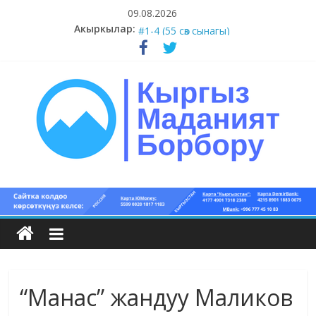
Skip
09.08.2026
to
Акыркылар:
#5-8 (55 сөз сынагы)
content
#1-4 (55 сөз сынагы)
#13-14 (55 сөз сынагы)
#11-12 (55 сөз сынагы)
#9-10 (55 сөз сынагы)
Кыргыз
маданият
борбору
“Манас” жандуу Маликов
Кыргыз
маданияты