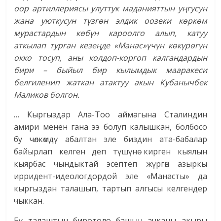
оор артиллериясы улуттук маданияттын уңгусун
жана уюткусун түзгөн элдик оозеки көркөм
мурастардын көбүн кароолго алып, катуу
аткылап турган кезеңде «Манас»үчүн көкүрөгүн
окко тосуп, аны колдоп-коргоп калгандардын
бири – быйыл бир кылымдык мааракеси
белгиленип жаткан атактуу акын Кубанычбек
Маликов болгон.
… Кыргыздар Ала-Тоо аймагына Сталиндин
амири менен гана ээ болуп калышкан, болбосо
бу чөлкөмдү абалтан эле биздин ата-бабалар
байырлап келген деп түшүнө кирген кыялын
кыярбас чындыктай эсептеп жүргөн азыркы
ирридент-идеологдордой эле «Манасты» да
кыргыздан талашып, тартып алгысы келгендер
чыккан.
Бу талаштын биротоло башын ачканы акыры