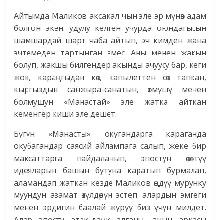
Айтымда Маликов аксакал чын эле эр мүнөз адам
болгон экен: удулу келген учурда оюндагысын
шамшардай шарт чаба айтып, эч кимден жана
эчтемеден тартынган эмес. Аны менен жакын
болуп, жакшы билгендер акынды ачуусу бар, кеги
жок, караңгыдан көз, капылеттен сөз тапкан,
кыргыздын санжыра-санатын, өтмүшү менен
болмушун «Манастай» эле жатка айткан
кеменгер киши эле дешет.
Бүгүн «Манасты» окугандарга караганда
окубагандар саясий айлампага салып, жеке бир
максаттарга пайдаланып, эпостун өзөктүү
идеяларын башын бутуна каратып бурмалап,
аламандап жаткан кезде Маликов өңдүү мурунку
муундун азамат өкүлдөрүн эстеп, алардын эмгеги
менен эрдигин баалай жүрүү биз үчүн милдет.
Алар эпосту атак-даңк алганы, анын аркасы