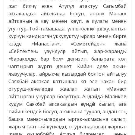
жат билчү экен. Атүгүл атактуу Сагымбай
аксакалдын айылында болуп, анын» Манас»
айтканын өз көзү менен көрүп, өз кулагы менен
угуптур. Той-тамашада, үлпөт-күлпөттөрдө кулактын
курчун кандырган уккулуктуу ырлар менен бирге
кээде «Манастан», «Семетейден» жана
«Сейтектен» үзүн­дүлөр айтып, жар-жаранды
«баракелде, бар бол» дегизип, бапырата кол
чаптырып жүргөн дешет. Кийин деле акын-
жазуучулар, айрыкча кызырдай болгон айтылуу
Саякбай аксакал катышкан көп эле чакан бир
отуруш-кечелерде жаалап жатып «Манас»
айттырган учурлар болуптур. Андайда Маликов
кудум Саякбай аксакалдын өзүндөй кылып, ага
тийишкендей болуп, а кишини туурап, андан соң
башка манасчылардын ыргак-ыкмасына салып,
жарым сааттай күпүлдөп, отургандардын жарпын
жазчу окшобойбу. Атүгүл билгендер анын