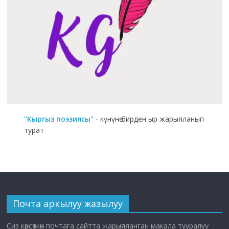
"Кыргыз поэзиясы"
- күнүнө бирден ыр жарыяланып
турат
Почта аркылуу жазылуу
Сиз көрсөткөн почтага сайтта жарыяланган макала тууралуу