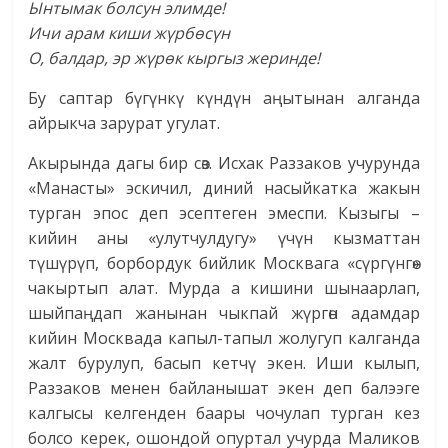
Ынтымак болсун элимде!
Ичи арам киши жүрбөсүн
О, балдар, эр жүрөк кыргыз жеринде!
Бу саптар бүгүнкү күндүн аңытынан алганда
айрыкча зарурат угулат.
Акырында дагы бир сөз. Исхак Раззаков учурунда
«Манасты» эскичил, диний насыйкатка жакын
турган эпос деп эсептеген эмеспи. Кызыгы –
кийин аны «улутчулдугу» үчүн кызматтан
түшүрүп, борбордук бийлик Москвага «сүргүнгө»
чакыртып алат. Мурда а кишини шынаарлап,
шыйпаңдап жанынан чыкпай жүргөн адамдар
кийин Москвада капыл-тапыл жолугуп калганда
жалт бурулуп, басып кетчү экен. Иши кылып,
Раззаков менен байланышат экен деп балээге
калгысы келгенден баары чочулап турган кез
болсо керек, ошондой опуртал учурда Маликов