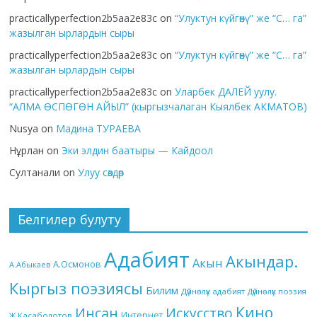
practicallyperfection2b5aa2e83c
on
“Улуктун күйгөнү” же “С… га”
жазылган ырлардын сыры
practicallyperfection2b5aa2e83c
on
“Улуктун күйгөнү” же “С… га”
жазылган ырлардын сыры
practicallyperfection2b5aa2e83c
on
Уларбек ДАЛЕЙ уулу.
“АЛМА ӨСПӨГӨН АЙЫЛ” (кыргызчалаган Кыялбек АКМАТОВ)
Nusya
on
Мадина ТУРАЕВА
Нұрлан
on
Эки элдин баатыры — Кайдоол
Султанали
on
Улуу сөздөр
Белгилер булуту
Адабият
Акындар.
Акын
А.Осмонов
А.Абыкаев
Кыргыз поэзиясы
Билим
Дүйнөлүк адабият
Дүйнөлүк поэзия
Кино
Инсан
Искусство
Интернет
Ж.Касаболотов