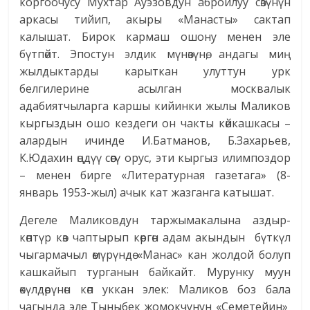
коргоочусу Мухтар Ауэзовдун абройлуу сөзүнүн
аркасы тийип, акыры «Манасты» сактап
калышат. Бирок кармаш ошону менен эле
бүтпөйт. Эпостун элдик мүнөзүнө, андагы миң
жылдыктарды карыткан улуттун урк
белгилерине асылган москвалык
адабиятчыларга каршы кийинки жылы Маликов
кыргыздын ошо кездеги он чакты көйкашкасы –
алардын ичинде И.Батманов, Б.Захарьев,
К.Юдахин өңдүү сөөгү орус, эти кыргыз илимпоздор
– менен бирге «Литературная газетага» (8-
январь 1953-жыл) ачык кат жазганга катышат.
Дегеле Маликовдун таржымакалына аздыр-
көптүр көз чаптырып көргөн адам акындын бүткүл
чыгармачыл өмүрүндө «Манас» кан жолдой болуп
кашкайып турганын байкайт. Мурунку муун
өкүлдөрүнөн көп уккан элек: Маликов боз бала
чагында эле Тыныбек жомокчунун «Семетейин»