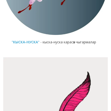
"КЫСКА-НУСКА"
- кыска-нуска карасөз чыгармалар