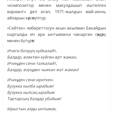
«композитор менен макулдашып иштелген
вариант» деп атап, 1971-жылдын май-июнь
айларын көрсөтүптүр.
«Сейтек» либереттосун акын акылман Бакайдын
кыргызды ич ара ынтымакка чакырган сөздөрү
менен бүтүрөт:
Ичеги бооруң куйкалайт,
Балдар, өзөктөн күйгөн өрт жаман,
Ичиңден сени талкалайт,
Балдар, өзүңдөн чыккан жат жаман!
Ичиңден сени ириткен.
Бузукка кылба ырайым!
Бузукка кылсаң ырайым
Тартарсың балдар убайым!
Ырыстын алды ынтымак,