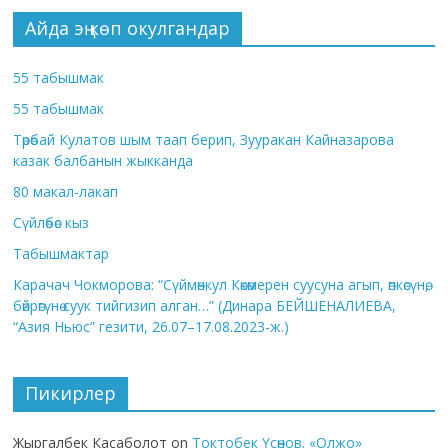
Айда эң көп окулгандар
55 табышмак
55 табышмак
Төрөбай Кулатов шым таап берип, Зууракан Кайназарова
казак балбанын жыкканда
80 макал-лакап
Сүйлөбөс кыз
Табышмактар
Карачач Чокморова: “Сүймөнкул Көкөмерен суусуна агып, өпкөсүнө,
бөйрөгүнө суук тийгизип алган…” (Динара БЕЙШЕНАЛИЕВА,
“Азия Ньюс” гезити, 26.07–17.08.2023-ж.)
Пикирлер
Жыргалбек Касаболот
on
Токтобек Үсөнов. «Олжо»