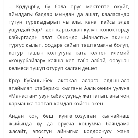
– Көрдүңөрбү, бу бала орус мектепте окуйт,
айылдагы балдар мындан да ашат, кааласаңар
түтүн түрө кыдырып чыгалы, кана, кайсы элде
ушундай бар?- деп карсылдап күлүп, конокторду
кабыргадан алат. Ошондо «Манасты» экинчи
тургус кылып, оодара сайып таштамакчы болуп,
котур ташын колтугуна ката келген илимий
«коңурбайлар» каяша кеп таба албай, оозунан
келмеси түшүп отуруп калган дешет.
Көрсө, Кубанычбек аксакал аларга алдын-ала
атайылап «таберик» кылганы Аалыкенин уулуна
«Манастан» узун сабак үзүндү жаттатып, аны чоң
кармашка таптап-камдап койгон экен.
Андан соң беш күнгө созулган кылчайнаш
жыйында өзү да орусча кошумча баяндама
жасайт, эпостун айныгыс колдоочусу жана