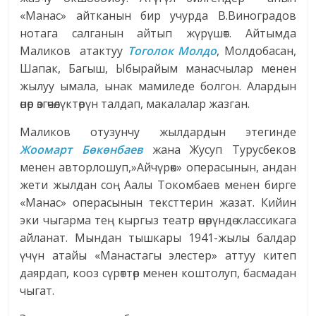
«Манас» айтканын бир учурда В.Виноградов
нотага салганын айтып жүрүшөт. Айтымда
Маликов атактуу
Тоголок Молдо
, Молдобасан,
Шапак, Багыш, Ыбырайым манасчылар менен
жылуу ымала, ынак мамиледе болгон. Алардын
өнөр өзгөчөлүктөрүн талдап, макалалар жазган.
Маликов отузунчу жылдардын этегинде
Жоомарт Бөкөнбаев
жана Жусуп Турусбеков
менен авторлошуп,»Айчүрөк» операсынын, андан
жети жылдан соң Аалы Токомбаев менен бирге
«Манас» операсынын тексттерин жазат. Кийин
эки чыгарма тең кыргыз театр өнөрүндө классикага
айланат. Мындан тышкары 1941-жылы балдар
үчүн атайы «Манастагы элестер» аттуу китеп
даярдап, кооз сүрөттөр менен коштолуп, басмадан
чыгат.