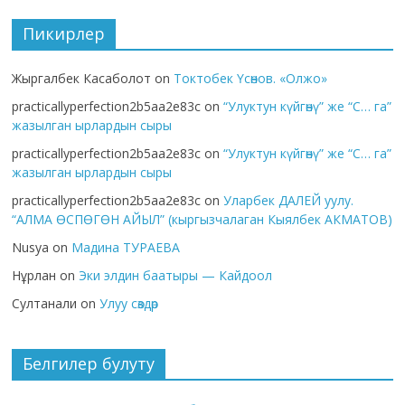
Пикирлер
Жыргалбек Касаболот
on
Токтобек Үсөнов. «Олжо»
practicallyperfection2b5aa2e83c
on
“Улуктун күйгөнү” же “С… га”
жазылган ырлардын сыры
practicallyperfection2b5aa2e83c
on
“Улуктун күйгөнү” же “С… га”
жазылган ырлардын сыры
practicallyperfection2b5aa2e83c
on
Уларбек ДАЛЕЙ уулу.
“АЛМА ӨСПӨГӨН АЙЫЛ” (кыргызчалаган Кыялбек АКМАТОВ)
Nusya
on
Мадина ТУРАЕВА
Нұрлан
on
Эки элдин баатыры — Кайдоол
Султанали
on
Улуу сөздөр
Белгилер булуту