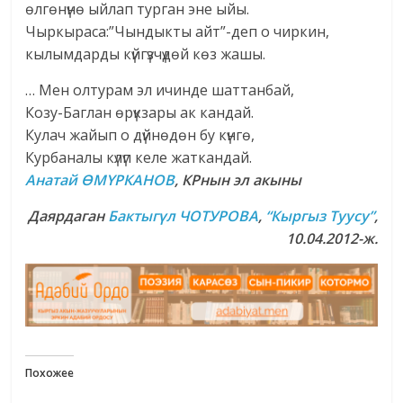
өлгөнүнө ыйлап турган эне ыйы.
Чыркыраса:”Чындыкты айт”-деп о чиркин,
кылымдарды күйгүзчүдөй көз жашы.
… Мен олтурам эл ичинде шаттанбай,
Козу-Баглан өрүкзары ак кандай.
Кулач жайып о дүйнөдөн бу күнгө,
Курбаналы күлүп келе жаткандай.
Анатай ӨМҮРКАНОВ
, КРнын эл акыны
Даярдаган
Бактыгүл ЧОТУРОВА
,
“Кыргыз Туусу”
,
10.04.2012-ж.
Похожее