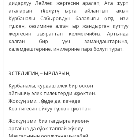
дидарлуу Лейлек жергесин аралап, Ата журт
аталарын түбөлүктүү ырга айлантып акын
Курбаналы Сабыровдун балалыгы өтүп, изи
түшкөн, сезимине алгач ыр жандырган куттуу
жергесин зыяраттап келмекчибиз. Артында
калган бир ууч замандаштарына,
калемдештерине, инилерине парз болуп турат.
ЭСТЕЛИГИҢ – ЫРЛАРЫҢ
Курбаналы, курдаш элек бир өскөн
айтышчу элек тилектерди жүрөктөн.
Жоксуң эми… үйүңдө да, көчөдө,
Көз тигесиң ойлуу түшкөн сүрөттөн.
Жоксуң эми, биз тагдырга күнөөнү
артабыз да сүйөк таппай жүйөлүү.
Максатынын оордугуна чыдабай