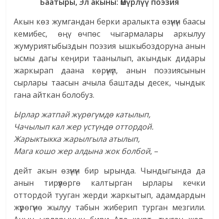
Баатыры, Эл акыны: Өмүрлүү поэзия
Акын көз жумгандан берки аралыкта өзүнүн баасы
кемибес, өңү өчпөс чыгармалары аркылуу
жумуриятыбыздын поэзия ышкыбоздоруна анын
ысмы дагы кеңири таанылып, акындык дидары
жаркырап даана көрүнүп, анын поэзиясынын
сырлары таасын ачыла баштады десек, чындык
гана айткан болобуз.
Ырлар жатпай жүрөгүмдө катылып,
Чачылып кал жер үстүндө оттордой.
Жарыктыкка жарылгыла атылып,
Мага кошо жер алдына жок болбой
, –
дейт акын өзүнүн бир ырында. Чындыгында да
анын тирүүлөргө калтырган ырлары кечки
оттордой тууган жерди жаркытып, адамдардын
жүрөгүнө жылуу табын жиберип турган мезгили.