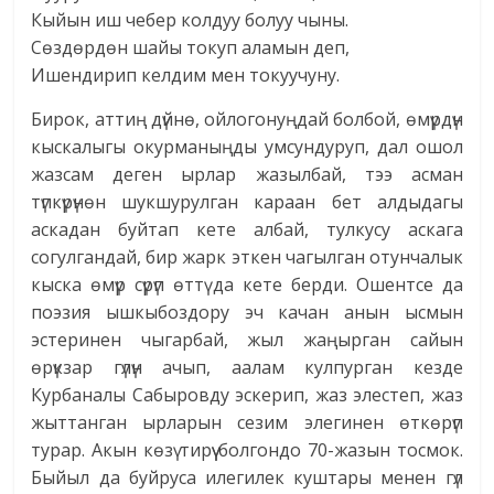
Кыйын иш чебер колдуу болуу чыны.
Сөздөрдөн шайы токуп аламын деп,
Ишендирип келдим мен токуучуну.
Бирок, аттиң дүйнө, ойлогонуңдай болбой, өмүрдүн
кыскалыгы окурманыңды умсундуруп, дал ошол
жазсам деген ырлар жазылбай, тээ асман
түпкүрүнөн шукшурулган караан бет алдыдагы
аскадан буйтап кете албай, тулкусу аскага
согулгандай, бир жарк эткен чагылган отунчалык
кыска өмүр сүрүп өттү да кете берди. Ошентсе да
поэзия ышкыбоздору эч качан анын ысмын
эстеринен чыгарбай, жыл жаңырган сайын
өрүкзар гүлүн ачып, аалам кулпурган кезде
Курбаналы Сабыровду эскерип, жаз элестеп, жаз
жыттанган ырларын сезим элегинен өткөрүп
турар. Акын көзү тирүү болгондо 70-жазын тосмок.
Быйыл да буйруса илегилек куштары менен гүл