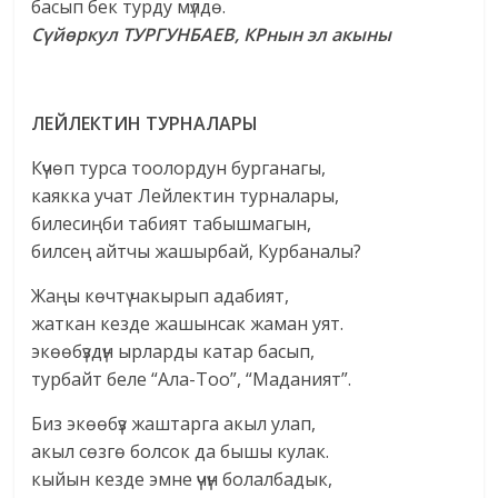
басып бек турду мүлдө.
Сүйөркул ТУРГУНБАЕВ, КРнын эл акыны
ЛЕЙЛЕКТИН ТУРНАЛАРЫ
Күчөп турса тоолордун бурганагы,
каякка учат Лейлектин турналары,
билесиңби табият табышмагын,
билсең айтчы жашырбай, Курбаналы?
Жаңы көчтү чакырып адабият,
жаткан кезде жашынсак жаман уят.
экөөбүздүн ырларды катар басып,
турбайт беле “Ала-Тоо”, “Маданият”.
Биз экөөбүз жаштарга акыл улап,
акыл сөзгө болсок да бышы кулак.
кыйын кезде эмне үчүн болалбадык,