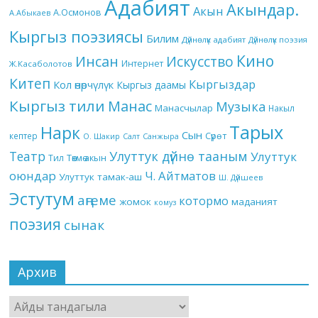
Адабият
Акындар.
Акын
А.Осмонов
А.Абыкаев
Кыргыз поэзиясы
Билим
Дүйнөлүк адабият
Дүйнөлүк поэзия
Кино
Инсан
Искусство
Интернет
Ж.Касаболотов
Китеп
Кыргыздар
Кол өнөрчүлүк
Кыргыз даамы
Кыргыз тили
Манас
Музыка
Манасчылар
Накыл
Тарых
Нарк
Сын
кептер
Сүрөт
О. Шакир
Салт
Санжыра
Театр
Улуттук дүйнө тааным
Улуттук
Төкмө акын
Тил
оюндар
Ч. Айтматов
Улуттук тамак-аш
Ш. Дүйшеев
Эстутум
аңгеме
котормо
жомок
маданият
комуз
поэзия
сынак
Архив
Архив