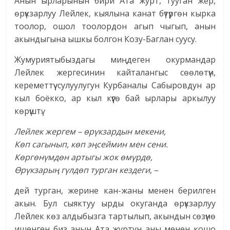
Анын ырларынын бири Ата журт, тууган жер,
өрүкзарлуу Лейлек, кыялына канат бүтүргөн кырка
тоолор, ошол тоолордон агып чыгып, анын
акындыгына ышкы болгон Козу-Баглан суусу.
Жумуриятыбыздагы миңдеген окурмандар
Лейлек жергесинин кайталангыс сөөлөтүн,
кереметтүү сулуулугун Курбаналы Сабыровдун ар
кыл боёкко, ар кыл күүгө бай ырлары аркылуу
көрүштү.
Лейлек жергем – өрүкзардын мекени,
Көп сагынып, көп эңсеймин мен сени.
Көргөнүмдөн артыгы жок өмүрдө,
Өрүкзарың гүлдөп турган кездеги
, –
дей турган, жерине кан-жаны менен берилген
акын. Бул сыяктуу ырды окуганда өрүкзарлуу
Лейлек көз алдыбызга тартылып, акындын сөзүнө
ишенген биз анын Ата журтун аны менен кошо