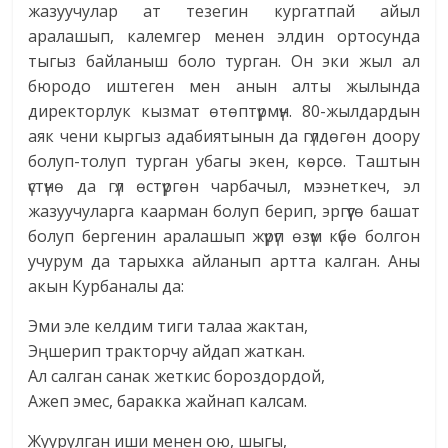
жазуучулар ат тезегин кургатпай айыл
аралашып, калемгер менен элдин ортосунда
тыгыз байланыш боло турган. Он эки жыл ал
бюродо иштеген мен анын алты жылында
директорлук кызмат өтөптүрмүн. 80-жылдардын
аяк чени кыргыз адабиятынын да гүлдөгөн доору
болуп-толуп турган убагы экен, көрсө. Таштын
үстүнө да гүл өстүргөн чарбачыл, мээнеткеч, эл
жазуучуларга каарман болуп берип, эргүүгө башат
болуп бергенин аралашып жүрүп өзүм күбө болгон
учурум да тарыхка айланып артта калган. Аны
акын Курбаналы да:
Эми эле келдим тиги талаа жактан,
Эңшерип тракторчу айдап жаткан.
Ал салган санак жеткис бороздордой,
Ажеп эмес, баракка жайнап калсам.
Жуурулган иши менен ою, шыгы,