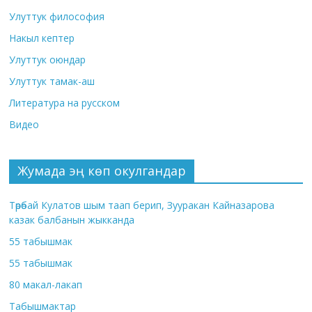
Улуттук философия
Накыл кептер
Улуттук оюндар
Улуттук тамак-аш
Литература на русском
Видео
Жумада эң көп окулгандар
Төрөбай Кулатов шым таап берип, Зууракан Кайназарова
казак балбанын жыкканда
55 табышмак
55 табышмак
80 макал-лакап
Табышмактар