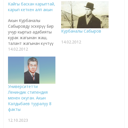
Кайгы баскан карыптай,
карып кеткен алп акын
Акын Курбаналы
Сабыровду эскерүү Бир
Курбаналы Сабыров
учур кыргыз адабияты
курак жагынан жаш,
14.02.2012
талант жагынан күчтүү
жоон топ акындарынан
14.02.2012
ажырады. Алар - Жолон
Мамытов, Турар
Кожомбердиев,
Беганас Сартов,
Табылды Муканов жана
Курбаналы Сабыров.
Университетти
Алар аз жашашты.
Лениндик стипендия
Бирок арман толгон,
менен окуган. Акын
сүйүү толгон ырлары
Калдыбаев тууралуу 8
калды артында. Бүгүн
факты
биз Курбаналы
Сабыров тууралуу кеп
12.10.2023
кылабыз. Ал…