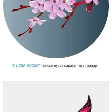
"КЫСКА-НУСКА"
- кыска-нуска карасөз чыгармалар