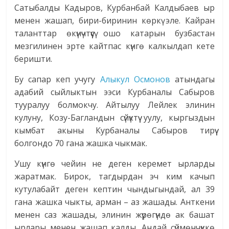
Сатыбалды Кадыров, Курбанбай Калдыбаев ыр
менен жашап, бири-биринин көркү эле. Кайран
таланттар өкүнүчтүүсү ошо катарын бузбастан
мезгилинен эрте кайтпас күнгө калкылдап кете
беришти.
Бу сапар кеп учугу
Алыкул Осмонов
атындагы
адабий сыйлыктын ээси Курбаналы Сабыров
тууралуу болмокчу. Айтылуу Лейлек элинин
кулуну, Козу-Багландын сүйүктүү уулу, кыргыздын
кымбат акыны Курбаналы Сабыров тирүү
болгондо 70 гана жашка чыкмак.
Ушу күнгө чейин не деген керемет ырларды
жаратмак. Бирок, тагдырдан эч ким качып
кутулабайт деген кептин чындыгындай, ал 39
гана жашка чыкты, арман – аз жашады. Анткени
менен саз жашады, элинин жүрөгүндө ак башат
ырлары менен жашап калды. Андай сүймөнчүккө