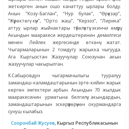
жеткирген анын ошо канаттуу ырлары болду.
Анын “Козу-Баглан”, “Нур булак”, “Өрүкзар”,
“Жүрөктөгү күн”, “Орто жаш”, “Керээз”, “Лирика”
аттуу ырлар жыйнактары түбөлүктүү экинчи өмүрү.
Акындын мааракеси жердештеринин демилгеси
менен Лейлек жергесинде өткөнү жатат.
Чыгармаларынын 2 томдугу жарыкка чыгууда.
Ага Кыргызстан Жазуучулар Союзунан акын
жазуучулар чакырылган.
К.Сабыровдун чыгармачылыгы тууралуу
замандаш-каламдаштарынын эр­те-кийин жарык
көргөн эмгектери арбын. Акындын 70 жылдык
мааракесинин урматына белгилүү акындардын,
замандаштарынын эскерүүлөрүнөн окурмандарга
сунуш кылабыз.
Сооронбай Жусуев
, Кыргыз Республикасынын