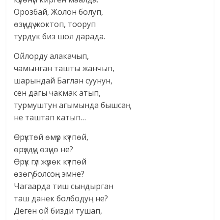
Орозбай, Жолон болуп,
өзүңдү жоктоп, тооруп
турдук биз шол дарада.
Ойлорду алакачып,
чамынган ташты жанчып,
шарындай Баглан суунун,
сен дагы чакмак атып,
турмуштун агымында бышсаң
не таштап катып…
Өрүктөй өмүр күтпөй,
өрүлдүң өзүңө не?
Өрүк гүл жүрөк күтпөй
өзөгү болсоң эмне?
Чагаарда тиш сындырган
таш данек болбодуң не?
Деген ой бизди тушап,