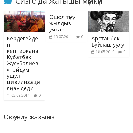
Сизге да жагышы мүмкүн
Ошол түнү
жылдыз
учкан…
13.07.2011
0
Кердегейде
Арстанбек
н
Буйлаш уулу
кептеркана:
18.05.2010
0
Кубатбек
Жусубалиев
«тойдум
ушул
цивилизаци
яңа» деди
02.08.2014
0
Оюңузду жазыңыз