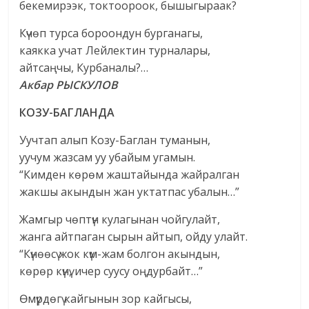
бекемирээк, токтоороок, бышыгыраак?
Күчөп турса бороондун бурганагы,
каякка учат Лейлектин турналары,
айтсаңчы, Курбаналы?…
Акбар РЫСКУЛОВ
КОЗУ-БАГЛАНДА
Уучтап алып Козу-Баглан туманын,
уучум жазсам уу убайым угамын.
“Кимден көрөм жаштайында жайралган
жакшы акындын жан уктатпас убалын…”
Жамгыр чөптүн кулагынан чойгулайт,
жанга айтпаган сырын айтып, ойду улайт.
“Күнөөсү жок күм-жам болгон акындын,
көрөр күнү, ичер суусу оңдурбайт…”
Өмүрдөгү кайгынын зор кайгысы,