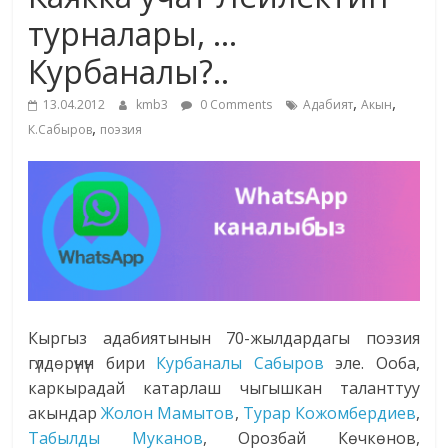
маданияты
турналары, …
жана
Курбаналы?..
адабияты
,
,
13.04.2012
kmb3
0 Comments
Адабият
Акын
,
К.Сабыров
поэзия
Кыргыз адабиятынын 70-жылдардагы поэзия
гүлдөрүнүн бири
Курбаналы Сабыров
эле. Ооба,
каркырадай катарлаш чыгышкан таланттуу
акындар
Жолон Мамытов
,
Турар Кожомбердиев
,
Табылды Муканов
, Орозбай Көчкөнов,