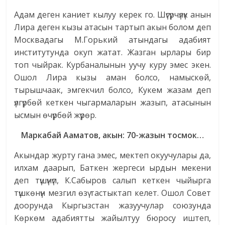
Адам деген каниет кылуу керек го. Шүгүрчүлүк анын
Лира деген кызы атасын тартып акын болом деп
Москвадагы М.Горький атындагы адабият
институтунда окуп жатат. Жазган ырлары бир
топ чыйрак. Курбаналынын уучу куру эмес экен.
Ошол Лира кызы аман болсо, намыскөй,
тырышчаак, эмгекчил болсо, Кукем жазам деп
үлгүрбөй кеткен чыгармаларын жазып, атасынын
ысмын өчүрбөй жүрөр.
Маркабай Ааматов, акын: 70-жазын тосмок…
Акындар журту гана эмес, мектеп окуучулары да,
илхам даарып, Баткен жергеси ырдын мекени
деп түшүнүп, К.Сабыров салып кеткен чыйырга
түшкөнүн мезгил өзү тастыктап келет. Ошол Совет
доорунда Кыргызстан жазуучулар союзунда
Көркөм адабиятты жайылтуу бюросу иштеп,