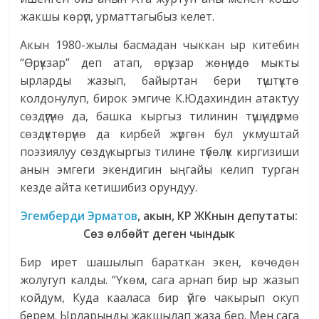
жакшы көрүп, урматтагыбыз келет.
Акын 1980-жылы басмадан чыккан ыр китебин
“Өрүкзар” деп атап, өрүкзар жөнүндө мыкты
ырларды жазып, байыртан бери түштүктө
колдонулуп, бирок эмгиче К.Юдахиндин атактуу
сөздүгүнө да, башка кыргыз тилинин түшүндүрмө
сөздүктөрүнө да кирбей жүргөн бул укмуштай
поэзиялуу сөздү кыргыз тилине түбөлүк киргизиши
анын эмгеги экендигин ыңгайы келип турган
кезде айта кетишибиз орундуу.
Эгемберди Эрматов
, акын, КР ЖКнын депутаты:
Сөз өлбөйт деген чындык
Бир ирет шашылып бараткан экен, көчөдөн
жолугуп калды. “Үкөм, сага арнап бир ыр жазып
койдум, Куда кааласа бир үйгө чакырып окуп
берем. Ырларыңды жакшылап жаза бер. Мен сага