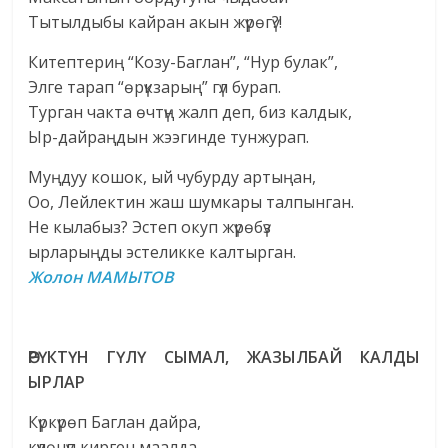
Тытылдыбы кайран акын жүрөгү?!
Китептериң “Козу-Баглан”, “Нур булак”,
Элге тарап “өрүкзарың” гүл бурап.
Турган чакта өчтүң жалп деп, биз калдык,
Ыр-дайраңдын жээгинде тунжурап.
Муңдуу кошок, ый чубурду артыңан,
Оо, Лейлектин жаш шумкары талпынган.
Не кылабыз? Эстеп окуп жүрөбүз
ырларыңды эстеликке калтырган.
Жолон МАМЫТОВ
ӨРҮКТҮН ГҮЛҮ СЫМАЛ, ЖАЗЫЛБАЙ КАЛДЫ
ЫРЛАР
Күркүрөп Баглан дайра,
күүлөнүп кирген маалда.