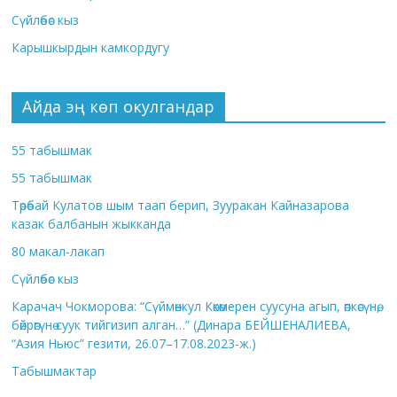
Сүйлөбөс кыз
Карышкырдын камкордугу
Айда эң көп окулгандар
55 табышмак
55 табышмак
Төрөбай Кулатов шым таап берип, Зууракан Кайназарова
казак балбанын жыкканда
80 макал-лакап
Сүйлөбөс кыз
Карачач Чокморова: “Сүймөнкул Көкөмерен суусуна агып, өпкөсүнө,
бөйрөгүнө суук тийгизип алган…” (Динара БЕЙШЕНАЛИЕВА,
“Азия Ньюс” гезити, 26.07–17.08.2023-ж.)
Табышмактар