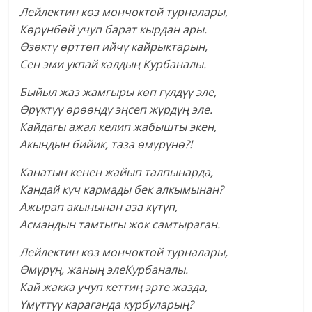
Лейлектин көз мончоктой турналары,
Көрүнбөй учуп барат кырдан ары.
Өзөктү өрттөп ийчү кайрыктарын,
Сен эми укпай калдың Курбаналы.
Быйыл жаз жамгыры көп гүлдүү эле,
Өрүктүү өрөөндү эңсеп жүрдүң эле.
Кайдагы ажал келип жабышты экен,
Акындын бийик, таза өмүрүнө?!
Канатын кенен жайып талпынарда,
Кандай күч кармады бек алкымынан?
Ажырап акынынан аза күтүп,
Асмандын тамтыгы жок самтыраган.
Лейлектин көз мончоктой турналары,
Өмүрүң, жаның элеКурбаналы.
Кай жакка учуп кеттиң эрте жазда,
Үмүттүү караганда курбуларың?