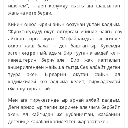
ишенем”, – деп колумду кысты да шашылган
жагына кете берди.
Кийин ошол ырды анын оозунан укпай калдым.
“Жүрөктөгү күндү” окуп олтурсам ичинде баягы өзү
айткан ыры жүрөт. “Исфайрамдын жээгинде
өскөн жаш бала”, – деп баштаптыр. Кукемди
эстеп өңгүрөп ыйладым. Бир тууган агамдай кеп-
кеңештерин берчү эле. Бир жак капталып
эңшерилгендей майыша түштүм. Сөз өлбөйт деген
туура экен. Ырларын окуган сайын ал
кадимкидей көз алдыма келип, тирүү адамдай
сүйлөшүп тургансыйт.
Мен ага тирүү кезинде ыр арнай албай калдым.
Деги арноо ыр тегин жеринен эле чыга бербейт
экен. Ал кайгыдан же кубанычтан, жазбайын
дегениңе карабай капилеттен жаралат экен.