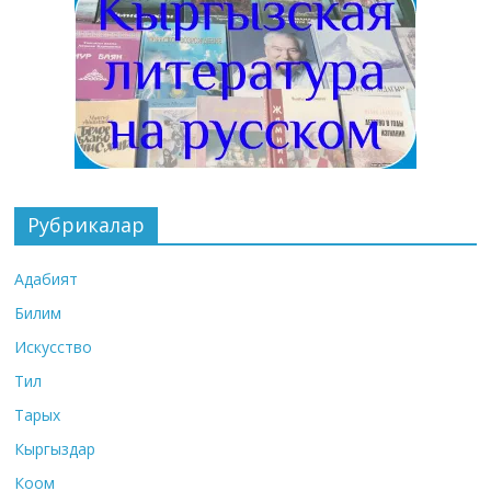
Рубрикалар
Адабият
Билим
Искусство
Тил
Тарых
Кыргыздар
Коом