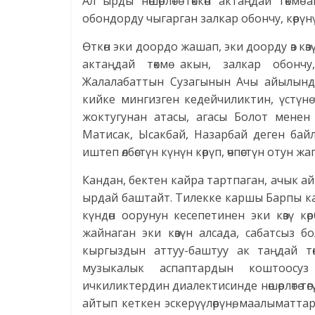
Ал ырды нөшөрлөтө төккөн актаңдай төкм
обондорду чыгарган залкар обончу, көрүн
Өткөн эки доордо жашап, эки доорду өз көз
актаңдай төкмө акын, залкар обонч
Жалалабаттын Сузагынын Ачы айылында ж
кийке мингизген кедейчиликтин, үстүн
жоктугунан атасы, агасы Болот менен
Матисак, Ысакбай, Назарбай деген ба
иштеп өлбөстүн күнүн көрүп, өчпөстүн отун жаг
Кандан, бектен кайра тартпаган, ачык айт
ырдай баштайт. Тилекке каршы Барпы к
күндөн оорунун кесепетинен эки көзү к
жайнаган эки көзүн алсада, сабатсыз бо
кыргыздын аттуу-баштуу ак таңдай төк
музыкалык аспаптардын коштоосуз
ичкиликтердин диалектисинде нөшөрлөтө тө
айтып кеткен эскерүүлөрүнө, маалыматтар