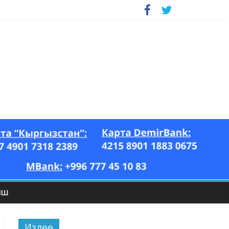
ЫШ
Издөө