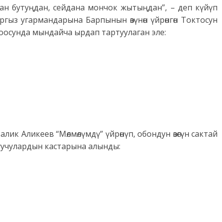
ан бутуңдан, сейдана мончок жытыңдан”, – деп күйүп
гыз угармандарына Барпынын өзүнөн үйрөнгөн Токтосун
осунда мындайча ырдап тартуулаган эле:
к Аликеев “Мөлмөлүмдү” үйрөнүп, обондун өзөгүн сактай
ң угуучулардын кастарына алынды: