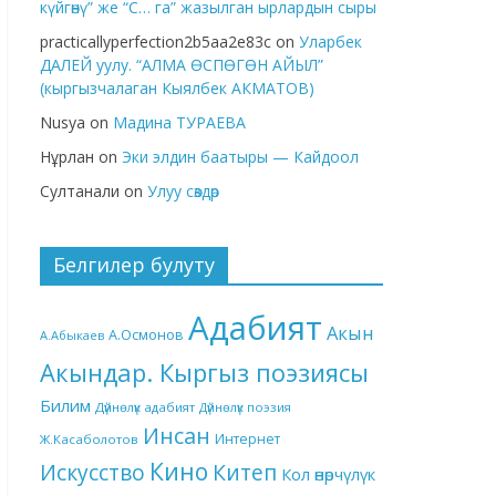
күйгөнү” же “С… га” жазылган ырлардын сыры
practicallyperfection2b5aa2e83c
on
Уларбек
ДАЛЕЙ уулу. “АЛМА ӨСПӨГӨН АЙЫЛ”
(кыргызчалаган Кыялбек АКМАТОВ)
Nusya
on
Мадина ТУРАЕВА
Нұрлан
on
Эки элдин баатыры — Кайдоол
Султанали
on
Улуу сөздөр
Белгилер булуту
Адабият
Акын
А.Осмонов
А.Абыкаев
Акындар. Кыргыз поэзиясы
Билим
Дүйнөлүк адабият
Дүйнөлүк поэзия
Инсан
Интернет
Ж.Касаболотов
Кино
Китеп
Искусство
Кол өнөрчүлүк