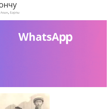
бончу
,
,
Акын
Барпы