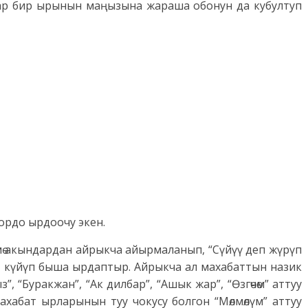
, ар бир ырынын маңызына жараша обонун да кубултуп
дордо ырдоочу экен.
кмө акындардан айрыкча айырмаланып, “Сүйүү деп жүрүп
 да, күйүп быша ырдаптыр. Айрыкча ал махабаттын назик
, “Буракжан”, “Ак дилбар”, “Ашык жар”, “Өзгөчөм” аттуу
хабат ырларынын туу чокусу болгон “Мөлмөлүм” аттуу