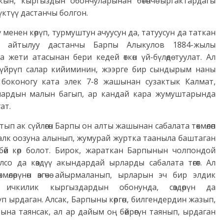
ө акын, кыргыздын обончуларынан бөтөнчө ыргактардагы
үктүү дастанчы болгон.
ү менен көрүп, турмуштун ачуусун да, татуусун да таткан
у, айтылуу дастанчы Барпы Алыкулов 1884-жылы
ети атасынан бери кедей өткөн үй-бүлөдө туулат. Ал
ө үйрүп салар кийиминин, жээрге бир сындырым наны
 боконогу ката элек 7-8 жашынан сузактык Калмат,
йлардын малын багып, ар кандай кара жумуштарында
ат.
ып ак сүйлөгөн Барпы он алты жашынан сабалата төкмөлөп
алк оозуна алынып, жумурай журтка тааныла баштаган
өрбөй көр болот. Бирок, жараткан Барпынын чолпондой
лсо да көздүү акындардай ырларды сабалата төгөт. Ал
мөлөрүнөн өзгөчө айырмаланып, ырларын эч бир элдик
 ичкилик кыргыздардын обонунда, сөздөрүн да
гүп ырдаган. Алсак, Барпыны көргөн, билгендердин жазып,
ына таянсак, ал ар дайым оң бөйрөгүн таянып, ырдаган