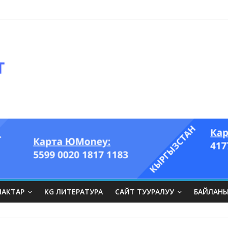
оглазый король” аттуу ыры он үч акындын котормосунда
ЛАКТАР
KG ЛИТЕРАТУРА
САЙТ ТУУРАЛУУ
БАЙЛАН