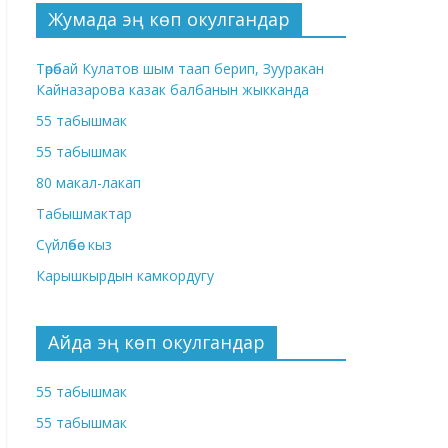
Жумада эң көп окулгандар
Төрөбай Кулатов шым таап берип, Зууракан
Кайназарова казак балбанын жыкканда
55 табышмак
55 табышмак
80 макал-лакап
Табышмактар
Сүйлөбөс кыз
Карышкырдын камкордугу
Айда эң көп окулгандар
55 табышмак
55 табышмак