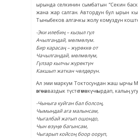
ырында селкинин сымбатын “Секин баск
жана жар салган. Автордун бул ырын кыр
Тыныбеков алгачкы жолу комуздун кошто
-Эки илебиң – кызыл гүл
Ачылгандай, мөлмөлүм.
Бир карасаң – жүрөккө от
Чачылгандай, мөлмөлүм,
Гүлзар кылчы жүрөктүн
Какшып жаткан чөлдөрүн.
Ал эми маркум Токтосундан жаш ырчы Мали
өзгөчө аваздык түстө төмөнкүчө ырдап, калы
-Чыныга куйган бал болсоң,
Чымындай ага малынсам,
Чыгалбай жатып ошондо,
Чын өзүңө багынсам,
Чыгарып койсоң боор ооруп,