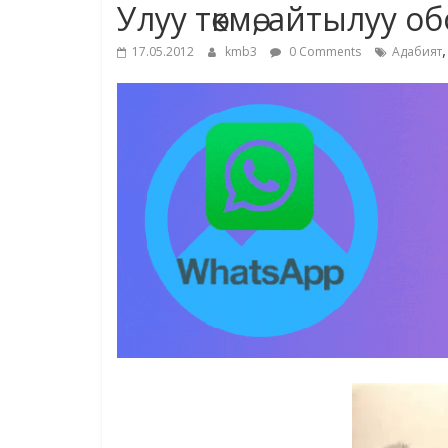
Улуу төкмө, айтылуу о
17.05.2012
kmb3
0 Comments
Адабият