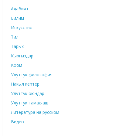
Адабият
Билим
Искусство
Тил
Тарых
Кыргыздар
Коом
Улуттук философия
Накыл кептер
Улуттук оюндар
Улуттук тамак-аш
Литература на русском
Видео