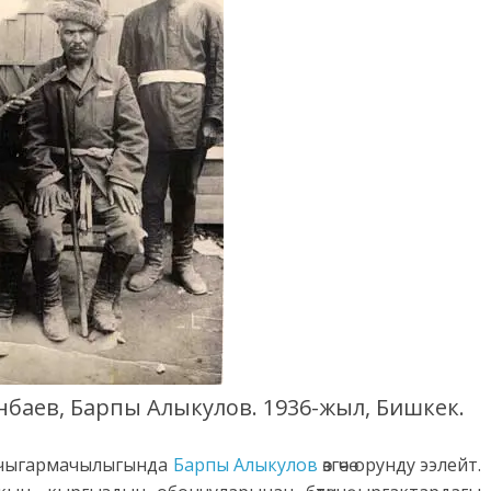
өнбаев, Барпы Алыкулов. 1936-жыл, Бишкек.
н чыгармачылыгында
Барпы Алыкулов
өзгөчө орунду ээлейт.