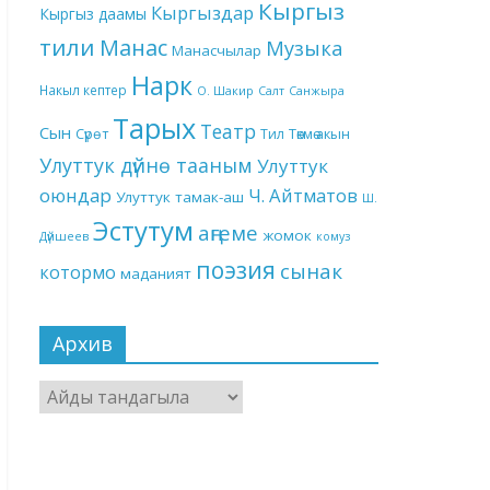
Кыргыз
Кыргыздар
Кыргыз даамы
тили
Манас
Музыка
Манасчылар
Нарк
Накыл кептер
О. Шакир
Салт
Санжыра
Тарых
Театр
Сын
Төкмө акын
Сүрөт
Тил
Улуттук дүйнө тааным
Улуттук
оюндар
Ч. Айтматов
Улуттук тамак-аш
Ш.
Эстутум
аңгеме
жомок
Дүйшеев
комуз
поэзия
сынак
котормо
маданият
Архив
Архив