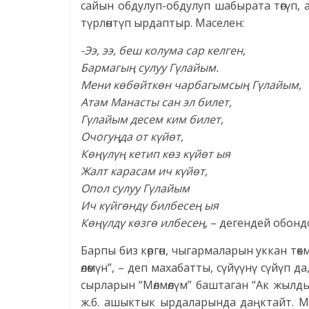
сайын обдулуп-обдулуп шабырата төгүп
түрлөнтүп ырдаптыр. Маселен:
-Ээ, ээ, беш колума сар келген,
Бармагың сулуу Гүлайым.
Мени көбөйткөн чарбагымсың Гүлайым,
Атам Манасты сан эл билет,
Гүлайым десем ким билет,
Очогуңда от күйөт,
Көңүлүң кетип көз күйөт ыя
Жалт карасам ич күйөт,
Опол сулуу Гүлайым
Ич күйгөндү билбесең ыя
Көңүлдү көзгө илбесең
, – дегендей обон
Барпы биз көргөн, чыгармаларын уккан тө
өлөмүн”, – деп махабатты, сүйүүнү сүйүп
сырларын “Мөлмөлүм” баштаган “Ак жылдыз”
ж.б. ашыктык ырдаларында даңктайт. Ма