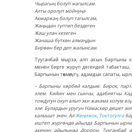
Чырагың болуп жагылсам.
Алты оролуп мойнуңа
Акмаржаң болуп тагылсам,
Жаңыдан түптөп бездеген
Жаш улан кезеген
Жанаша бүткөн алмаңдын
Бирөөн бер деп жалынсам.
Тууганбай мырза, алп акын Барпыны кө
менен бирге жүрүп дегендей табакташ,
Барпынын төкмөлүгү, адамдык сапаты, ырла
– Барпыны көрбөй калдым. Бирок, парт
элем. Кийин мен сынчы, адабиятчы Ка
томдугун окуп алып эки жакама колум өз
эле. Булардын уругун Намаскөр дешет эк
калышат экен. Ал
Жеңижок
,
Токтогулга
бар
иштеп жүргөндө айылда Барпынын ырлар
акенин айылында Доорон, Тууганбай 