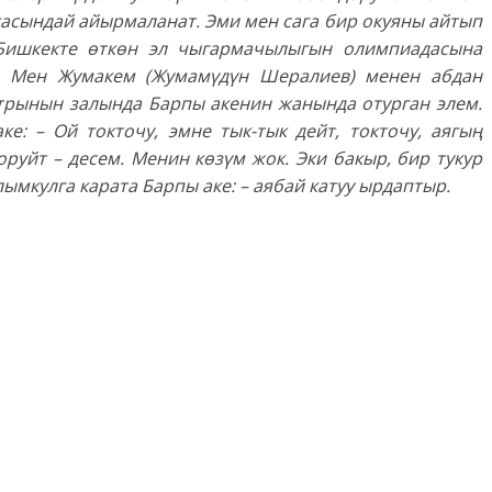
асындай айырмаланат. Эми мен сага бир окуяны айтып
 Бишкекте өткөн эл чыгармачылыгын олимпиадасына
. Мен Жумакем (Жумамүдүн Шералиев) менен абдан
трынын залында Барпы акенин жанында отурган элем.
е: – Ой токточу, эмне тык-тык дейт, токточу, аягың
оруйт – десем. Менин көзүм жок. Эки бакыр, бир тукур
лымкулга карата Барпы аке: – аябай катуу ырдаптыр.