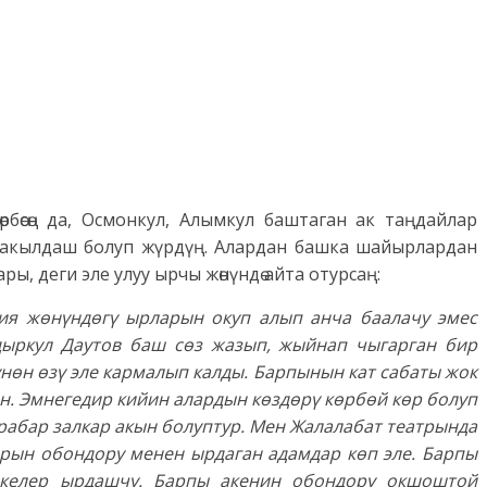
рбөсөң да, Осмонкул, Алымкул баштаган ак таңдайлар
 акылдаш болуп жүрдүң. Алардан башка шайырлардан
ры, деги эле улуу ырчы жөнүндө айта отурсаң:
ия жөнүндөгү ырларын окуп алып анча баалачу эмес
дыркул Даутов баш сөз жазып, жыйнап чыгарган бир
үнөн өзү эле кармалып калды. Барпынын кат сабаты жок
ен. Эмнегедир кийин алардын көздөрү көрбөй көр болуп
абар залкар акын болуптур. Мен Жалалабат театрында
ын обондору менен ырдаган адамдар көп эле. Барпы
акелер ырдашчу. Барпы акенин обондору окшоштой