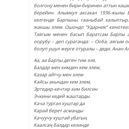
болгону менен бири-биринен аттын кашк
берейин. Алымкул аксакал 1936-жылы
келгенде Барпыны тааныбай калыптыр
жакшы элем. Ошондо “Ударник” кинотеа
Таягым менен басып баратсам Барпы ак
оорубу – деп сураганда: – Ооба, аягым о
болуп ушул жерге отуралы – деди. Анан А
Аа, аа Барпы деген тим эле,
Балдар мен кимден кем элем,
Казар айтчу мен элем
Кайсы акындан кем элем,
Эртедир-кечтир ким билсин
Эчкини кедей жаштарды
Кача турган куштар да
Карай берет асманды
Качуучу куштай убагың
Каалсаң балдар кезинде