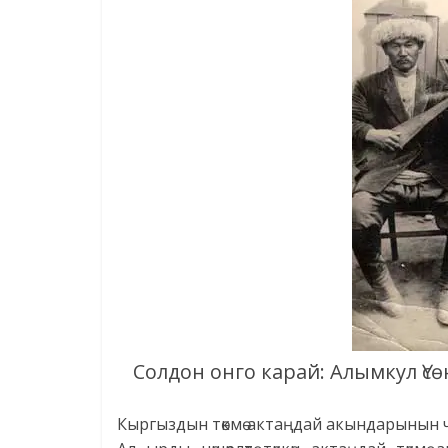
Солдон онго карай: Алымкул Үс
Кыргыздын төкмө актаңдай акындарыны