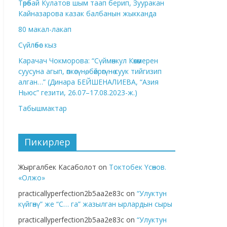
Төрөбай Кулатов шым таап берип, Зууракан
Кайназарова казак балбанын жыкканда
80 макал-лакап
Сүйлөбөс кыз
Карачач Чокморова: “Сүймөнкул Көкөмерен
суусуна агып, өпкөсүнө, бөйрөгүнө суук тийгизип
алган…” (Динара БЕЙШЕНАЛИЕВА, “Азия
Ньюс” гезити, 26.07–17.08.2023-ж.)
Табышмактар
Пикирлер
Жыргалбек Касаболот
on
Токтобек Үсөнов.
«Олжо»
practicallyperfection2b5aa2e83c
on
“Улуктун
күйгөнү” же “С… га” жазылган ырлардын сыры
practicallyperfection2b5aa2e83c
on
“Улуктун