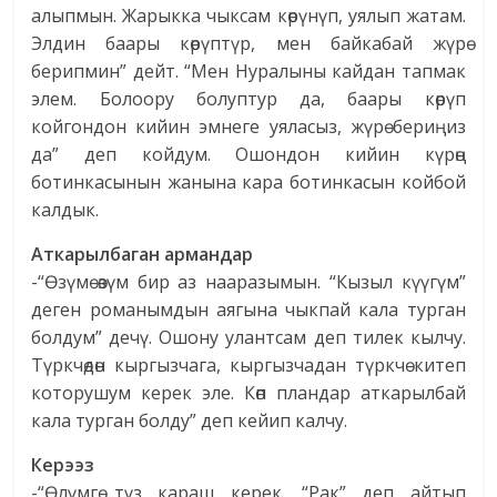
алыпмын. Жарыкка чыксам көрүнүп, уялып жатам.
Элдин баары көрүптүр, мен байкабай жүрө
берипмин” дейт. “Мен Нуралыны кайдан тапмак
элем. Болоору болуптур да, баары көрүп
койгондон кийин эмнеге уяласыз, жүрө бериңиз
да” деп койдум. Ошондон кийин күрөң
ботинкасынын жанына кара ботинкасын койбой
калдык.
Аткарылбаган армандар
-“Өзүмө өзүм бир аз нааразымын. “Кызыл күүгүм”
деген романымдын аягына чыкпай кала турган
болдум” дечү. Ошону улантсам деп тилек кылчу.
Түркчөдөн кыргызчага, кыргызчадан түркчө китеп
которушум керек эле. Көп пландар аткарылбай
кала турган болду” деп кейип калчу.
Керээз
-“Өлүмгө түз караш керек. “Рак” деп айтып