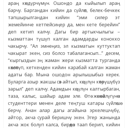
араң көндүрчүмүн. Ошондо да кыйылып араң
барчу. Баргандан кийин да сүйлөп, белек-бечкек
тапшырылгандан кийин “эми силер эт
жемейинче кетпейсиңер да, мен кете берейин”
деп кетип калчу. Дагы бир артыкчылыгы –
кызматтан түшүп калган адамдарды конокко
чакырчу. “Ал эмнеңиз, эл кызматын куттуктап
чакырат экен, сиз болсо табалагансып…” десем,
“кыргыздын эң жаман жери кызматта турганда
көкөлөтүп, кеткенден кийин карабай калган жаман
адаты бар. Мына ошодон арылышыбыз керек.
Буларга азыр жакшы сөз айтып, көңүлүн көтөрүшүбүз
зарыл” деп калчу. Адамдын көңүлүн калтырбаган,
таза, калыс, шайыр адам эле. Өтө жөнөкөйлүгүнөн
студенттери менен деле теңтуш катары сүйлөшө
берчү. Анан алар дагы агайына эркелешчүбү,
айтор, акча сурай беришчү экен. Эгер жанында
акча жок болуп калса, бирөөдөн таап берип, кийин