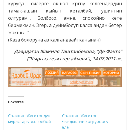
курусун, силерге окшоп көргөнү келгендердин
тамак-ашын кыйып кеталбай, ушинтип
олтурам… Болбосо, эмне, спокойно кете
бермекмин. Эгер, а дүйнө болуп калса андан бетер
жакшы…”
(Каза болоруна аз калгандаайтканынан)
Даярдаган Жамиля Таштанбекова, “Де-Факто”
(“Кыргыз гезиттер айылы”), 14.07.2011-ж.
Похожее
Салижан Жигитовдун
Салижан Жигитов
мурастары жоголбойт
чындыктын коңгуроосу
эле