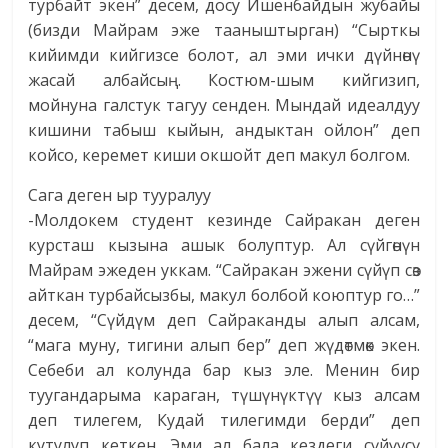
турбайт экен” десем, досу Ишенбайдын жубайы
(бизди Майрам эже тааныштырган) “Сырткы
кийимди кийгизсе болот, ал эми ички дүйнөнү
жасай албайсың. Костюм-шым кийгизип,
мойнуна галстук тагуу сенден. Мындай идеалдуу
кишини табыш кыйын, андыктан ойлон” деп
койсо, керемет киши окшойт деп макул болгом.
Сага деген ыр тууралуу
-Молдокем студент кезинде Сайракан деген
курсташ кызына ашык болуптур. Ал сүйгөнүн
Майрам эжеден уккам. “Сайракан эжени сүйүп сөз
айткан турбайсызбы, макул болбой коюптур го…”
десем, “Сүйдүм деп Сайраканды алып алсам,
“мага муну, тигини алып бер” деп жүдөтмөк экен.
Себеби ал колунда бар кыз эле. Менин бир
туугандарыма караган, түшүнүктүү кыз алсам
деп тилегем, Кудай тилегимди берди” деп
кутулуп кеткен. Эми ал бала кездеги сүйүүсү