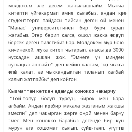
молдокем эле десем жаңылышпайм. Мынча
китепти үйгө кармап эмне кылабыз, андан көрө
студенттерге пайдасы тийсин деген ой менен
“Манас” университетинен бир бурч сурап
жатабыз. Эгер берип калса, ошол жакка өткөрүп
берсек деген тилегибиз бар. Молдокем өмүр бою
кичинекей, жука китеп чыгарып, анысы да 3000
нускадан ашкан жок. “Эмнеге үч миңден
нускаңыз ашпайт?” деп кейип калсам, “көп чыкса
өтпөй калат, аз чыккандыктан таланып калбай
калып жатпайбы” деп койгон.
Кызматтан кеткен адамды конокко чакырчу
-“Той-топур болуп турсун, бирок мен бара
албайм. Андан көрө бир макала жазганым жакшы
эмеспи” деп чакырган жерге оңой менен барчу
эмес. Мен конокко барабыз дегенде бир күн
мурун ага кошомат кылып, сүйөп-таяп, үгүттөп