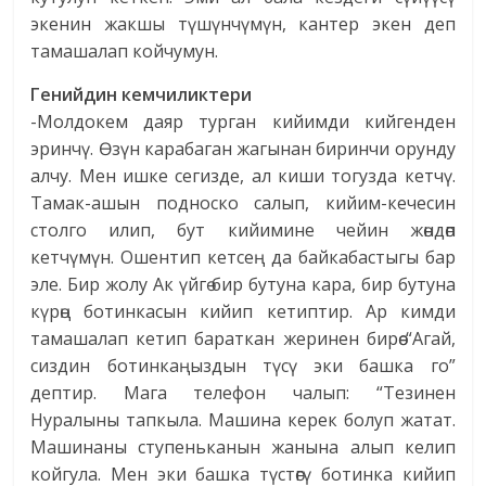
экенин жакшы түшүнчүмүн, кантер экен деп
тамашалап койчумун.
Генийдин кемчиликтери
-Молдокем даяр турган кийимди кийгенден
эринчү. Өзүн карабаган жагынан биринчи орунду
алчу. Мен ишке сегизде, ал киши тогузда кетчү.
Тамак-ашын подноско салып, кийим-кечесин
столго илип, бут кийимине чейин жөндөп
кетчүмүн. Ошентип кетсең да байкабастыгы бар
эле. Бир жолу Ак үйгө бир бутуна кара, бир бутуна
күрөң ботинкасын кийип кетиптир. Ар кимди
тамашалап кетип бараткан жеринен бирөө “Агай,
сиздин ботинкаңыздын түсү эки башка го”
дептир. Мага телефон чалып: “Тезинен
Нуралыны тапкыла. Машина керек болуп жатат.
Машинаны ступеньканын жанына алып келип
койгула. Мен эки башка түстөгү ботинка кийип