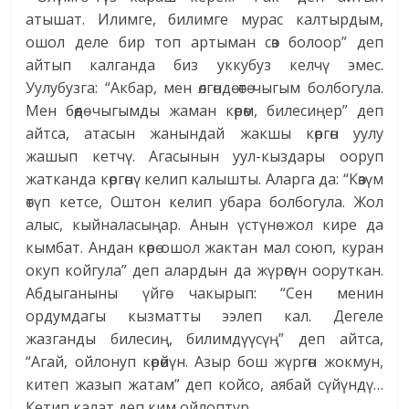
атышат. Илимге, билимге мурас калтырдым,
ошол деле бир топ артыман сөз болоор” деп
айтып калганда биз уккубуз келчү эмес.
Уулубузга: “Акбар, мен өлгөндө өтө чыгым болбогула.
Мен бөөдө чыгымды жаман көрөм, билесиңер” деп
айтса, атасын жанындай жакшы көргөн уулу
жашып кетчү. Агасынын уул-кыздары ооруп
жатканда көргөнү келип калышты. Аларга да: “Көзүм
өтүп кетсе, Оштон келип убара болбогула. Жол
алыс, кыйналасыңар. Анын үстүнө жол кире да
кымбат. Андан көрө ошол жактан мал союп, куран
окуп койгула” деп алардын да жүрөгүн ооруткан.
Абдыганыны үйгө чакырып: “Сен менин
ордумдагы кызматты ээлеп кал. Дегеле
жазганды билесиң, билимдүүсүң” деп айтса,
“Агай, ойлонуп көрөйүн. Азыр бош жүргөн жокмун,
китеп жазып жатам” деп койсо, аябай сүйүндү…
Кетип калат деп ким ойлоптур…