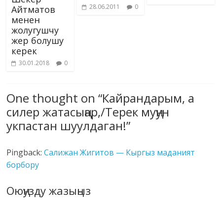
28.06.2011
0
Айтматов
менен
жолугушчу
жер болушу
керек
30.01.2018
0
One thought on “
Кайрандарым, а
силер жатасыңар,/Терек муңун
укпастан шуулдаган!
”
Pingback:
Салижан Жигитов — Кыргыз маданият
борбору
Оюңузду жазыңыз