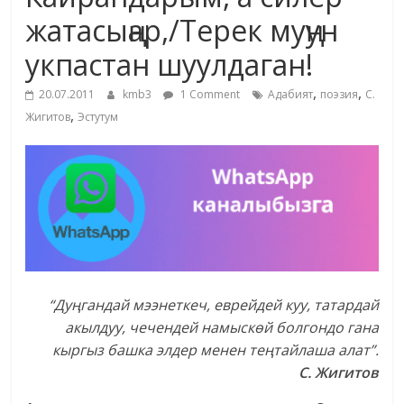
маданияты
жатасыңар,/Терек муңун
жана
укпастан шуулдаган!
адабияты
,
,
20.07.2011
kmb3
1 Comment
Адабият
поэзия
С.
,
Жигитов
Эстутум
“Дуңгандай мээнеткеч, еврейдей куу, татардай
акылдуу, чечендей намыскөй болгондо гана
кыргыз башка элдер менен теңтайлаша алат”.
С. Жигитов