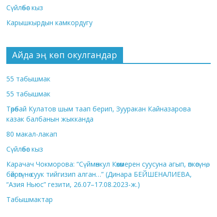
Сүйлөбөс кыз
Карышкырдын камкордугу
Айда эң көп окулгандар
55 табышмак
55 табышмак
Төрөбай Кулатов шым таап берип, Зууракан Кайназарова
казак балбанын жыкканда
80 макал-лакап
Сүйлөбөс кыз
Карачач Чокморова: “Сүймөнкул Көкөмерен суусуна агып, өпкөсүнө,
бөйрөгүнө суук тийгизип алган…” (Динара БЕЙШЕНАЛИЕВА,
“Азия Ньюс” гезити, 26.07–17.08.2023-ж.)
Табышмактар