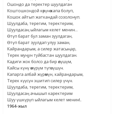
Ошондо да теректер шуулдаган
Коштошкондой көрүнөө капа болуп,
Кошок айтып жаткандай созолонуп.
Шуулдаба, терегим, теректерим,
Шуулдасаң ыйлагым келет менин…
Өтүп барат бул заман зуулдаган,
Өтүп барат зуулдап улуу заман,
Кайрандарым, а силер жатасыңар,
Терек муңун туйбастан шуулдаган.
Кадиги жок болсо да бир өлүшүм,
Кайсы күнү өмүрүм түгөнүшүн.
Капарга албай жүрөмүн, кайрандарым,
Терек күүсүн эшитип силер үчүн.
Шуулдаба, терегим, теректерим,
Шуулдасаң ачышып каректерим
Шуу үшкүрүп ыйлагым келет менин!..
1964-жыл