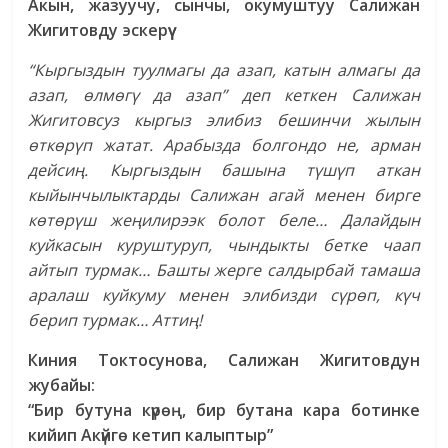
Акын, жазуучу, сынчы, окумуштуу Салижан
Жигитовду эскерүү
“Кыргыздын туулмагы да азап, катын алмагы да
азап, өлмөгү да азап” деп кеткен Салижан
Жигитовсуз кыргыз элибиз бешинчи жылын
өткөрүп жатат.
Арабызда болгондо не, арман
дейсиң. Кыргыздын башына түшүп аткан
кыйынчылыктарды Салижан агай менен бирге
көтөрүш жеңилирээк болот беле… Далайдын
куйкасын куруштуруп, чындыкты бетке чаап
айтып турмак… Башты жерге салдырбай тамаша
аралаш куйкуму менен элибизди сүрөп, күч
берип турмак… Аттиң!
Киния Токтосунова,
Салижан Жигитовдун
жубайы:
“Бир бутуна күрөң, бир бутана кара ботинке
кийип Акүйгө кетип калыптыр”