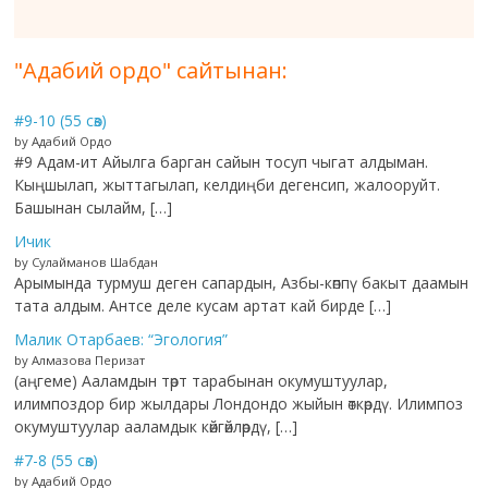
"Адабий ордо" сайтынан:
#9-10 (55 сөз)
by Адабий Ордо
#9 Адам-ит Айылга барган сайын тосуп чыгат алдыман.
Кыңшылап, жыттагылап, келдиңби дегенсип, жалооруйт.
Башынан сылайм, […]
Ичик
by Сулайманов Шабдан
Арымында турмуш деген сапардын, Азбы-көппү бакыт даамын
тата алдым. Антсе деле кусам артат кай бирде […]
Малик Отарбаев: “Эгология”
by Алмазова Перизат
(аңгеме) Ааламдын төрт тарабынан окумуштуулар,
илимпоздор бир жылдары Лондондо жыйын өткөрдү. Илимпоз
окумуштуулар ааламдык көйгөйлөрдү, […]
#7-8 (55 сөз)
by Адабий Ордо