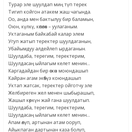
Турар эле шуулдап миң түп терек
Тигип койгон атакем жаш чагында.
Оо, анда мен бактылуу бир баламын,
Оюн, күлкү, көпөлөк – уулаганым.
Уктаганым байкабай калар элем
Угуп жатып теректер шуулдаганын,
Убайымдуу алдейлеп ырдаганын.
Шуулдаба, терегим, теректерим,
Шуулдасаң ыйлагым келет менин…
Каргадайдан бир өскөн моюндашып
Кайран агам экөөбүз коюндашып
Уктап жатсак, теректер ойготчу эле
Желбиреген жел менен шыбырашып,
Жашыл көркүн жай гана шуулдатып.
Шуулдаба, терегим, теректерим,
Шуулдасаң ыйлагым келет менин…
Апам өлүп, артынан атам ооруп,
Айыкпаган дартынан каза болуп,