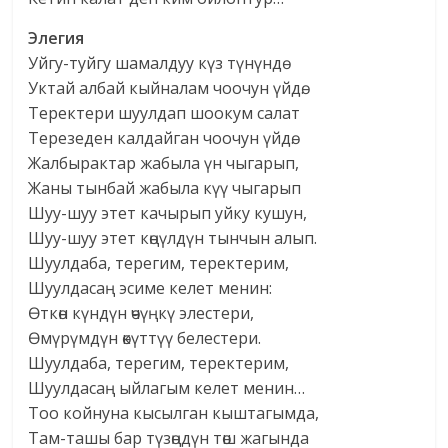
Элегия
Уйгу-туйгу шамалдуу күз түнүндө
Уктай албай кыйналам чоочун үйдө.
Теректери шуулдап шоокум салат
Терезеден калдайган чоочун үйдө.
Жалбырактар жабыла үн чыгарып,
Жаны тынбай жабыла күү чыгарып
Шуу-шуу этет качырып уйку кушун,
Шуу-шуу этет көңүлдүн тынчын алып.
Шуулдаба, терегим, теректерим,
Шуулдасаң эсиме келет менин:
Өткөн күндүн өчүңкү элестери,
Өмүрүмдүн өкүттүү белестери.
Шуулдаба, терегим, теректерим,
Шуулдасаң ыйлагым келет менин…
Тоо койнуна кысылган кыштагымда,
Там-ташы бар түзөңдүн төш жагында