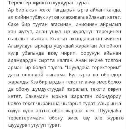
Теректер жүрөктө шуудурап турат
Ар бир акын жеке тагдырын ырга айлантканда,
ал кийин түбөлүк күткөн классикага айланып кетет.
Саке бир тууган агасынан, инисинен айрылып
кан жутуп, анан ушул ыр жүрөгүнүн тереңинен
сызылып чыккан. Кыргыз акындарынын ичинен
Алыкулдун ырлары ушундай жаралган. Ал ойноп
күлөөр убагында өпкөсү чирип, оорунун айынан
адамдардан сыртта калган. Анан ичине толгон
арман ыр болуп төгүлгөн. “Шуулдаба теректерим”
дагы ошондой чыгарма. Бул ырга көп обондор
жаралды. Кээ бир ырдын текстти анча эмес болсо
да обону шумдуктуудай жаралып, тексти көтөрүп
кетет. Сакемдин ырына жаралган обондорду
болсо текст чырайына чыгарып турат. Азырынча
сөздүн өзүнөн артык обон жарала элек. Шуулдаба
теректеримдин обону эмес сөзү эле жүрөктө
шуудурап угулуп турат.