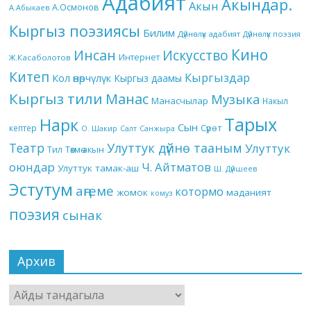
Адабият
Акындар.
Акын
А.Осмонов
А.Абыкаев
Кыргыз поэзиясы
Билим
Дүйнөлүк адабият
Дүйнөлүк поэзия
Кино
Инсан
Искусство
Интернет
Ж.Касаболотов
Китеп
Кыргыздар
Кол өнөрчүлүк
Кыргыз даамы
Кыргыз тили
Манас
Музыка
Манасчылар
Накыл
Тарых
Нарк
Сын
кептер
Сүрөт
О. Шакир
Салт
Санжыра
Театр
Улуттук дүйнө тааным
Улуттук
Төкмө акын
Тил
оюндар
Ч. Айтматов
Улуттук тамак-аш
Ш. Дүйшеев
Эстутум
аңгеме
котормо
жомок
маданият
комуз
поэзия
сынак
Архив
Архив