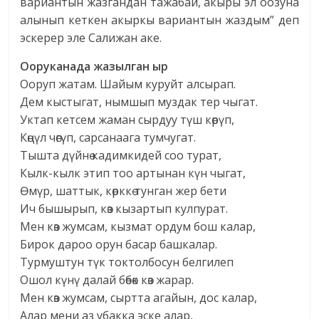
вариантын жазгандан тажабай, акыры эл оозуна
алынып кеткен акыркы вариантын жаздым” деп
эскерер эле Салижан аке.
Ооруканада жазылган ыр
Ооруп жатам. Шайым куруйт алсырап.
Дем кыстыгат, нымшып муздак тер чыгат.
Уктап кетсем жаман сырдуу түш көрүп,
Көңүл чөгүп, сарсанаага тумчугат.
Тышта дүйнө кадимкидей соо турат,
Кылк-кылк этип тоо артынан күн чыгат,
Өмүр, шаттык, көрккө тунган жер бети
Ич бышырып, көз кызартып кулпурат.
Мен көз жумсам, кызмат ордум бош калар,
Бирок дароо орун басар башкалар.
Турмуштун түк токтолбосун белгилеп
Ошол күнү далай бөбөк көз жарар.
Мен көз жумсам, сыртта агайын, дос калар,
Алар мени аз убакка эске алар,