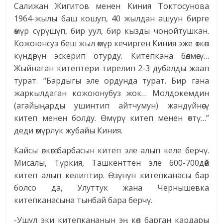
Салижан Жигитов менен Киния Токтосунова
1964-жылы баш кошуп, 40 жылдан ашуун бирге
өмүр сүрүшүп, бир уул, бир кызды чоңойтушкан.
Кожоюнсуз беш жыл өмүр кечирген Киния эже өткөн
күндөрүн эскерип отурду. Китепкана бөлмөсү…
Жыйнаган китептери тирелип 2-3 дубалды жаап
турат. “Бардыгы эле ордунда турат. Бир гана
жаркылдаган кожоюнубуз жок… Молдокемдин
(агайыңарды ушинтип айтчумун) жандүйнөсү
китеп менен болду. Өмүрү китеп менен өттү…”
деди өмүрлүк жубайы Киния.
Кайсы өлкөгө барбасын китеп эле алып келе берчү.
Мисалы, Түркия, Ташкенттен эле 600-700дөй
китеп алып келиптир. Өзүнүн китепканасы бар
болсо да, Улуттук жана Чернышевка
китепканасына тынбай бара берчү.
-Ушул эки китепкананын эң көп барган кардары