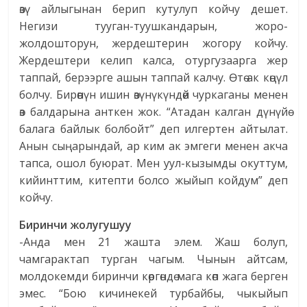
өзү айлыгынан берип кутулуп койчу дешет.
Негизи тууган-туушкандарын, жоро-
жолдошторун, жердештерин жогору койчу.
Жердештери келип калса, отургузаарга жер
таппай, берээрге ашын таппай калчу. Өтө ак көңүл
болчу. Бирөөнүн ишин өзүнүкүндөй чуркаганы менен
өз балдарына анткен жок. “Атадан калган дүнүйө
балага байлык болбойт” деп илгертен айтылат.
Анын сыңарындай, ар ким ак эмгеги менен акча
тапса, ошол буюрат. Мен уул-кызымды окуттум,
кийинттим, китепти болсо жыйып койдум” деп
койчу.
Биринчи жолугушуу
-Анда мен 21 жашта элем. Жаш болуп,
чамгарактап турган чагым. Чынын айтсам,
молдокемди биринчи көргөндө мага көп жага берген
эмес. “Бою кичинекей турбайбы, чыкыйып