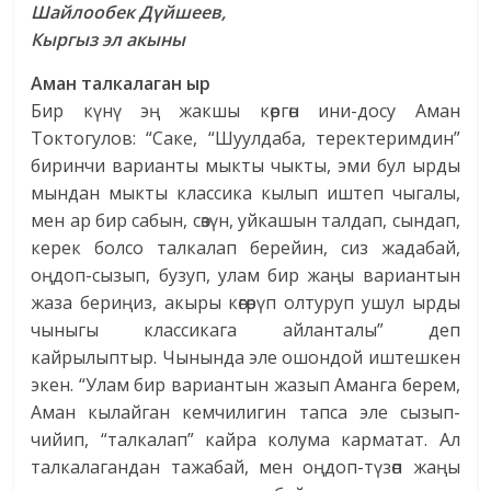
Шайлообек Дүйшеев,
Кыргыз эл акыны
Аман талкалаган ыр
Бир күнү эң жакшы көргөн ини-досу Аман
Токтогулов: “Саке, “Шуулдаба, теректеримдин”
биринчи варианты мыкты чыкты, эми бул ырды
мындан мыкты классика кылып иштеп чыгалы,
мен ар бир сабын, сөзүн, уйкашын талдап, сындап,
керек болсо талкалап берейин, сиз жадабай,
оңдоп-сызып, бузуп, улам бир жаңы вариантын
жаза бериңиз, акыры көгөрүп олтуруп ушул ырды
чыныгы классикага айланталы” деп
кайрылыптыр. Чынында эле ошондой иштешкен
экен. “Улам бир вариантын жазып Аманга берем,
Аман кылайган кемчилигин тапса эле сызып-
чийип, “талкалап” кайра колума карматат. Ал
талкалагандан тажабай, мен оңдоп-түзөп жаңы