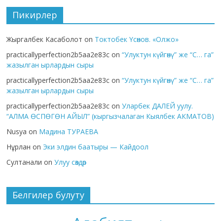
Пикирлер
Жыргалбек Касаболот
on
Токтобек Үсөнов. «Олжо»
practicallyperfection2b5aa2e83c
on
“Улуктун күйгөнү” же “С… га”
жазылган ырлардын сыры
practicallyperfection2b5aa2e83c
on
“Улуктун күйгөнү” же “С… га”
жазылган ырлардын сыры
practicallyperfection2b5aa2e83c
on
Уларбек ДАЛЕЙ уулу.
“АЛМА ӨСПӨГӨН АЙЫЛ” (кыргызчалаган Кыялбек АКМАТОВ)
Nusya
on
Мадина ТУРАЕВА
Нұрлан
on
Эки элдин баатыры — Кайдоол
Султанали
on
Улуу сөздөр
Белгилер булуту