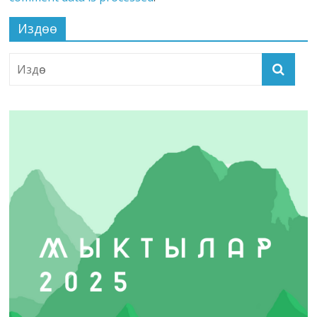
Издөө