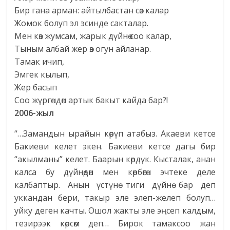
Бир гана арман: айтылбастан сөз калар
Жомок болуп эл эсинде сакталар.
Мен көз жумсам, жарык дүйнө соо калар,
Тыным албай жер өз огун айланар.
Тамак ичип,
Эмгек кылып,
Жер басып
Соо жүргөндөн артык бакыт кайда бар?!
2006-жыл
“…Замандын ырайын көрүп атабыз. Акаеви кетсе
Бакиеви келет экен. Бакиеви кетсе дагы бир
“акылманы” келет. Баарын көрдүк. Кысталак, анан
калса бу дүйнөдөн мен көрбөгөн эчтеке деле
калбаптыр. Анын үстүнө тиги дүйнө бар деп
уккандан бери, такыр эле элеп-желеп болуп…
уйку деген качты. Ошол жакты эле эңсеп калдым,
тезирээк көрсөм деп… Бирок тамаксоо жан