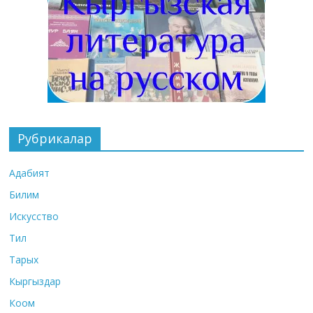
Рубрикалар
Адабият
Билим
Искусство
Тил
Тарых
Кыргыздар
Коом