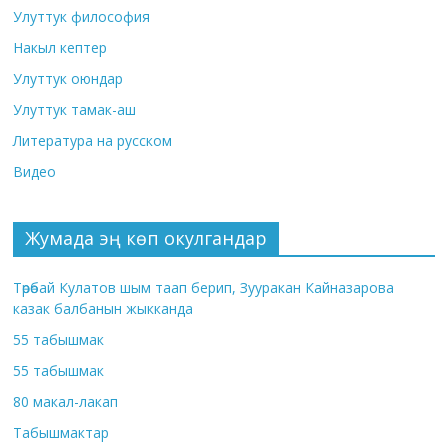
Улуттук философия
Накыл кептер
Улуттук оюндар
Улуттук тамак-аш
Литература на русском
Видео
Жумада эң көп окулгандар
Төрөбай Кулатов шым таап берип, Зууракан Кайназарова
казак балбанын жыкканда
55 табышмак
55 табышмак
80 макал-лакап
Табышмактар