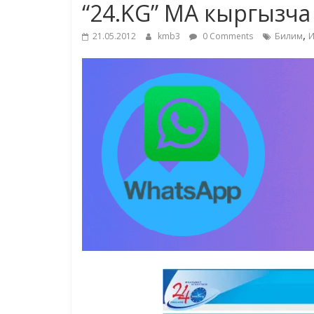
“24.KG” МА кыргызча
,
21.05.2012
kmb3
0 Comments
Билим
И