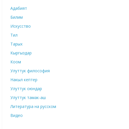
Адабият
Билим
Искусство
Тил
Тарых
Кыргыздар
Коом
Улуттук философия
Накыл кептер
Улуттук оюндар
Улуттук тамак-аш
Литература на русском
Видео