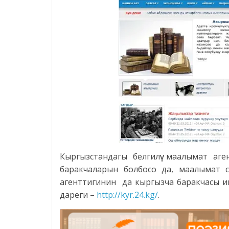
Кыргызстандагы белгилүү маалымат аг
баракчаларын болбосо да, маалымат с
агенттигинин да кыргызча баракчасы и
дареги –
http://kyr.24.kg/
.