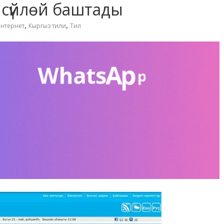
 сүйлөй баштады
,
,
нтернет
Кыргыз тили
Тил