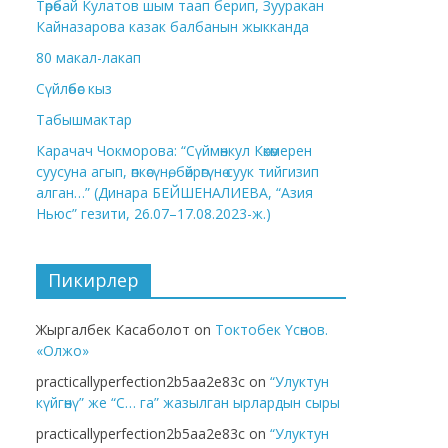
Төрөбай Кулатов шым таап берип, Зууракан
Кайназарова казак балбанын жыкканда
80 макал-лакап
Сүйлөбөс кыз
Табышмактар
Карачач Чокморова: “Сүймөнкул Көкөмерен
суусуна агып, өпкөсүнө, бөйрөгүнө суук тийгизип
алган…” (Динара БЕЙШЕНАЛИЕВА, “Азия
Ньюс” гезити, 26.07–17.08.2023-ж.)
Пикирлер
Жыргалбек Касаболот
on
Токтобек Үсөнов.
«Олжо»
practicallyperfection2b5aa2e83c
on
“Улуктун
күйгөнү” же “С… га” жазылган ырлардын сыры
practicallyperfection2b5aa2e83c
on
“Улуктун