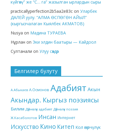
күйгөнү” же “С… га” жазылган ырлардын сыры
practicallyperfection2b5aa2e83c
on
Уларбек
ДАЛЕЙ уулу. “АЛМА ӨСПӨГӨН АЙЫЛ”
(кыргызчалаган Кыялбек АКМАТОВ)
Nusya
on
Мадина ТУРАЕВА
Нұрлан
on
Эки элдин баатыры — Кайдоол
Султанали
on
Улуу сөздөр
Белгилер булуту
Адабият
Акын
А.Осмонов
А.Абыкаев
Акындар. Кыргыз поэзиясы
Билим
Дүйнөлүк адабият
Дүйнөлүк поэзия
Инсан
Интернет
Ж.Касаболотов
Кино
Китеп
Искусство
Кол өнөрчүлүк