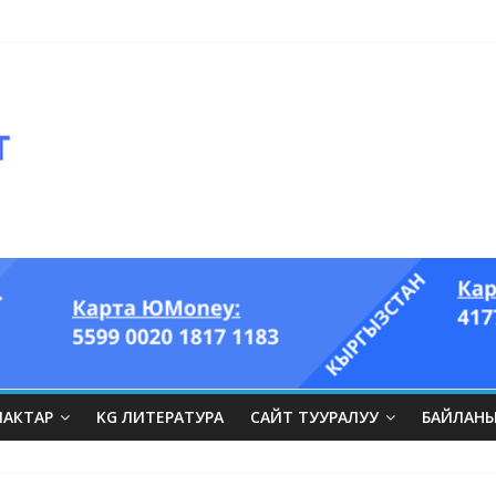
оглазый король” аттуу ыры он үч акындын котормосунда
ЛАКТАР
KG ЛИТЕРАТУРА
САЙТ ТУУРАЛУУ
БАЙЛАН