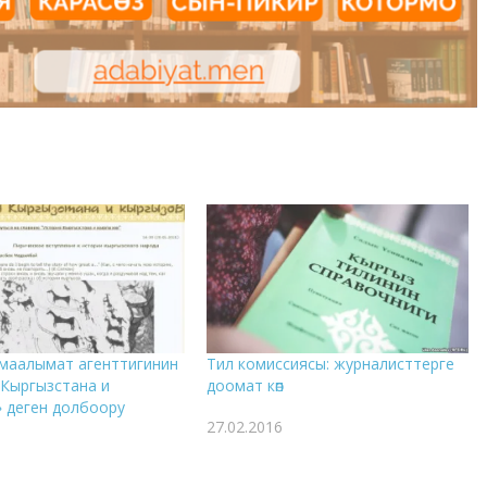
маалымат агенттигинин
Тил комиссиясы: журналисттерге
Кыргызстана и
доомат көп
 деген долбоору
27.02.2016