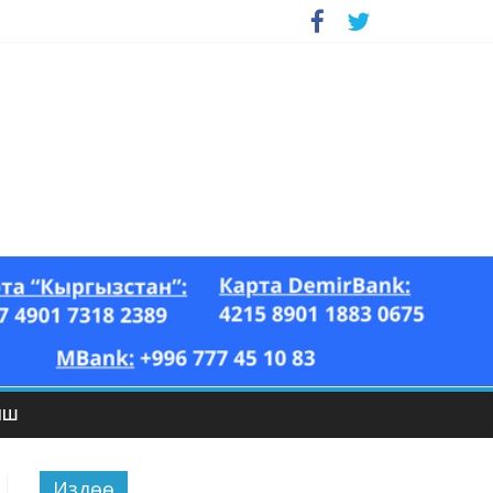
ЫШ
Издөө