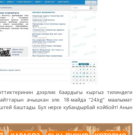
енттиктеринин дээрлик баардыгы кыргыз тилиндеги
айттарын ачышкан эле. 18-майда “24.kg” маалымат
штей баштады. Бул нерсе кубандырбай койбойт! Анын