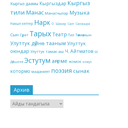
Кыргыз
Кыргыздар
Кыргыз даамы
тили
Манас
Музыка
Манасчылар
Нарк
Накыл кептер
О. Шакир
Салт
Санжыра
Тарых
Театр
Сын
Төкмө акын
Сүрөт
Тил
Улуттук дүйнө тааным
Улуттук
оюндар
Ч. Айтматов
Улуттук тамак-аш
Ш.
Эстутум
аңгеме
жомок
Дүйшеев
комуз
поэзия
сынак
котормо
маданият
Архив
Архив