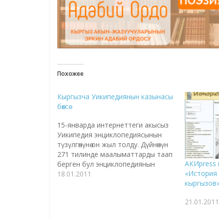
Похожее
Кыргызча Уикипедиянын казынасы
бөксө
15-январда интернеттеги акысыз
Уикипедия энциклопедиясынын
түзүлгөнүнө он жыл толду. Дүйнөнүн
271 тилинде маалыматтарды таап
АКИpress 
берген бул энциклопедиянын
«История 
кыргызча бөлүмү макалалардын
18.01.2011
кыргызов»
саны боюнча башка тилдерден
кыйла эле артта калып келет.
21.01.2011
Жергиликтүү адистер мунун
себебин түшүнүктөрдү кыргызчага