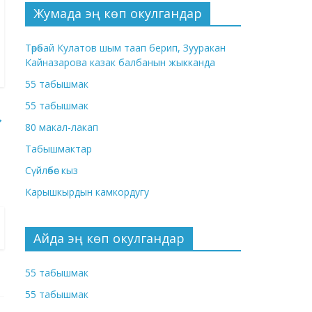
Жумада эң көп окулгандар
Төрөбай Кулатов шым таап берип, Зууракан
Кайназарова казак балбанын жыкканда
55 табышмак
55 табышмак
→
80 макал-лакап
Табышмактар
Сүйлөбөс кыз
Карышкырдын камкордугу
Айда эң көп окулгандар
55 табышмак
55 табышмак