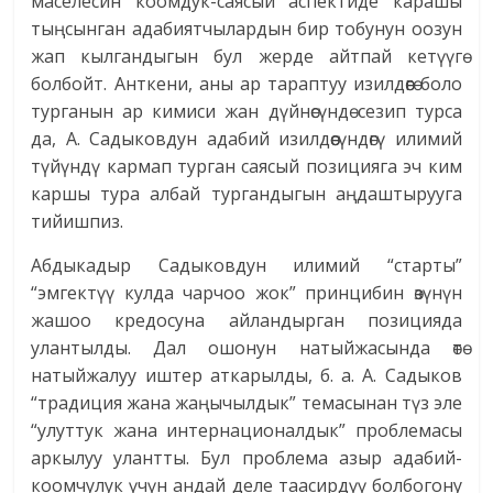
маселесин коомдук-саясый аспектиде карашы
тыңсынган адабиятчылардын бир тобунун оозун
жап кылгандыгын бул жерде айтпай кетүүгө
болбойт. Анткени, аны ар тараптуу изилдөөгө боло
турганын ар кимиси жан дүйнөсүндө сезип турса
да, А. Садыковдун адабий изилдөөсүндөгү илимий
түйүндү кармап турган саясый позицияга эч ким
каршы тура албай тургандыгын аңдаштырууга
тийишпиз.
Абдыкадыр Садыковдун илимий “старты”
“эмгектүү кулда чарчоо жок” принцибин өзүнүн
жашоо кредосуна айландырган позицияда
улантылды. Дал ошонун натыйжасында өтө
натыйжалуу иштер аткарылды, б. а. А. Садыков
“традиция жана жаңычылдык” темасынан түз эле
“улуттук жана интернационалдык” проблемасы
аркылуу улантты. Бул проблема азыр адабий-
коомчулук үчүн андай деле таасирдүү болбогону