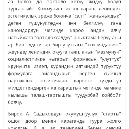
аз болсо да токтоло кетүү жөндүү болуп
тургансыйт. Коммунисттик көз караш, лениндик
эстетикалык эреже боюнча “салт” “жаңычылдык”
деген түшүнүктөрдүн өзүн белгилүү гана
канондордун чегинде кароо андан алчу
натыйжага “ортодоксалдуу” аныктама берүү аны
ар бир элдеги, ар бир улуттагы “эки маданият”
жөнүндөгү лениндик окууга таяп, анын “мазмунун”
социалисттикке чыгарып, формасын “улуттук”
көрүнүштөн издеп, курандын аятындай туруктуу
формулага айландырып берген сынчыл
партиялык позициядан кароого түздөн-түз
милдеттендирген көз караштын чегинде мамиле
кылышы талаш-тартышты туудурбай койбойт
болчу.
Бирок А. Садыковдун окумуштуулук “старты”
ошол доор менен караганда туура жолго
коюлган, б. а. ал темирдей бекем саясий