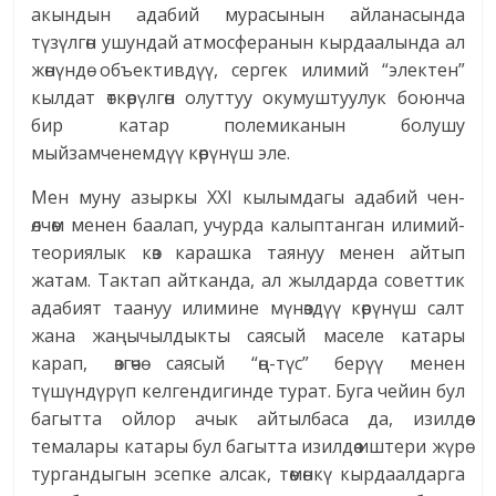
акындын адабий мурасынын айланасында
түзүлгөн ушундай атмосферанын кырдаалында ал
жөнүндө объективдүү, сергек илимий “электен”
кылдат өткөрүлгөн олуттуу окумуштуулук боюнча
бир катар полемиканын болушу
мыйзамченемдүү көрүнүш эле.
Мен муну азыркы ХХI кылымдагы адабий чен-
өлчөм менен баалап, учурда калыптанган илимий-
теориялык көз карашка таянуу менен айтып
жатам. Тактап айтканда, ал жылдарда советтик
адабият таануу илимине мүнөздүү көрүнүш салт
жана жаңычылдыкты саясый маселе катары
карап, өзгөчө саясый “өң-түс” берүү менен
түшүндүрүп келгендигинде турат. Буга чейин бул
багытта ойлор ачык айтылбаса да, изилдөө
темалары катары бул багытта изилдөө иштери жүрө
тургандыгын эсепке алсак, төмөнкү кырдаалдарга