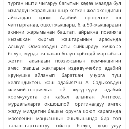
турган ишти чыгаруу багытын көздөгөн маалда бул
изилдөөнүн жаралышы шыр кеткен жол экендигин
айкындап көрсөтөт. Адабий процесске көз
чаптырганда, ошол жылдары, б. а. 50-жылдардын
экинчи жарымынан баштап, айрыкча поэзияга
кызыккан кыргыз жаштарынын арасында
Алыкул Осмоновдун аты сыйкырдуу күчкө ээ
болуп, мурда эч качан болуп көрбөгөндөй мартабага
жетип, акындын поэзиясынын кемчилдигин
эмес, жакшы жактарын издөө өзүнчө бир адабий
көрүнүшкө айланып бараткан учурга туш
келгендиктен, жаш адабиятчы А. Садыковдун
илимий-теориялык ой жүгүртүүсү адабий
коомчулукта оң кабыл алынган. Антпесе,
мурдагыларга окшошпой, оригиналдуу эмгек
жазуу милдетин башкы орунга коюп караганда
маселенин маңызынын ачылышында бир топ
талаш-тартыштуу ойлор болуп, өзгөчө улуу