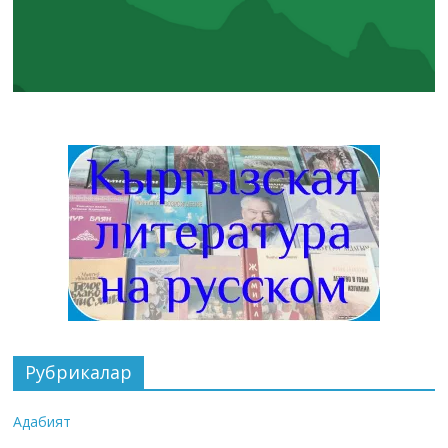
Рубрикалар
Адабият