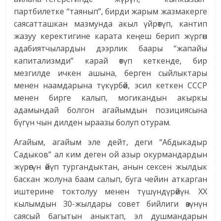
партбилетке “таянып”, бирди жарым жазмакерге
саясатташкан мазмунда акыл үйрөтүп, кантип
жазуу керектигине карата кеңеш берип жүргөн
адабиятчылардын дээрлик баары “жапайы
капитализмди” карай өтүп кеткенде, бир
мезгилде ичкен ашына, берген сыйлыктары
менен наамдарына түкүрбөй, эсил кеткен СССР
менен бирге калып, могикандын акыркы
адамындай болгон агайымдын позициясына
бүгүн чын дилден ыраазы болуп отурам.
Агайым, агайым эле дейт, деги “Абдыкадыр
Садыков” ал ким деген ой азыр окурмандардын
жүрөгүн өйүп тургандыктан, анын сексен жылдык
баскан жолуна баам салып, буга чейин аткарган
иштерине токтолуу менен түшүндүрөйүн. ХХ
кылымдын 30-жылдары совет бийлиги өзүнүн
саясый багытын аныктап, эл душмандарын