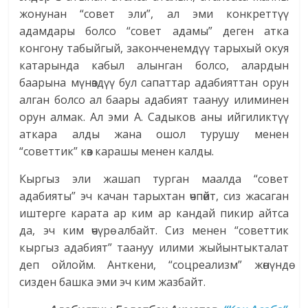
жонунан “совет эли”, ал эми конкреттүү
адамдары болсо “совет адамы” деген атка
конгону табыйгый, законченемдүү тарыхый окуя
катарында кабыл алынган болсо, алардын
баарына мүнөздүү бул сапаттар адабияттан орун
алган болсо ал баары адабият таануу илиминен
орун алмак. Ал эми А. Садыков аны ийгиликтүү
аткара алды жана ошол турушу менен
“советтик” көз карашы менен калды.
Кыргыз эли жашап турган маалда “совет
адабияты” эч качан тарыхтан өчпөйт, сиз жасаган
иштерге карата ар ким ар кандай пикир айтса
да, эч ким өчүрө албайт. Сиз менен “советтик
кыргыз адабият” таануу илими жыйынтыкталат
деп ойлойм. Анткени, “соцреализм” жөнүндө
сизден башка эми эч ким жазбайт.