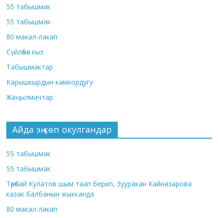
55 табышмак
55 табышмак
80 макал-лакап
Сүйлөбөс кыз
Табышмактар
Карышкырдын камкордугу
Жаңылмачтар
Айда эң көп окулгандар
55 табышмак
55 табышмак
Төрөбай Кулатов шым таап берип, Зууракан Кайназарова
казак балбанын жыкканда
80 макал-лакап