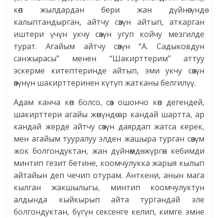
көп жылдардан бери жан дүйнөсүндө
калыптандырган, айтчу сөзүн айтып, аткарган
иштери үчүн укчу сөзүн угуп койчу мезгилде
турат. Агайым айтчу сөзүн “А. Садыковдун
санжырасы” менен “Шакирттерим” аттуу
эскерме китептеринде айтып, эми укчу сөзүн
өзүнүн шакирттеринен күтүп жатканы белгилүү.
Адам канча көп болсо, сөз ошончо көп дегендей,
шакирттери агайы жөнүндө ар кандай шартта, ар
кандай жерде айтчу сөзүн даярдап жатса керек,
мен агайым тууралуу элден жашыра турган сөзүм
жок болгондуктан, жан дүйнөмдө жүргөн кебимди
минтип гезит бетине, коомчулукка жарыя кылып
айтайын деп чечип отурам. Анткени, анын мага
кылган жакшылыгы, минтип коомчулуктун
алдында кыйкырып айта тургандай эле
болгондуктан, бүгүн сексенге келип, кимге эмне