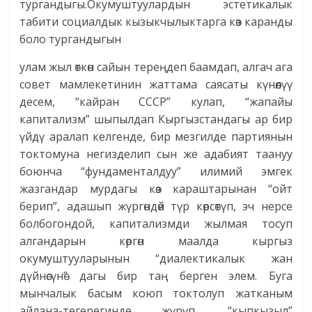
тургандыгы.Окумуштуулардын эстетикалык
табити социалдык кызыкчылыктарга көз каранды
боло тургандыгын
улам жыл өткөн сайын тереңдеп баамдап, алгач ага
совет мамлекетинин жаттама саясаты күнөөлүү
десем, “кайран СССР” кулап, “жапайы
капитализм” шыпылдап Кыргызстандагы ар бир
үйдү аралап келгенде, бир мезгилде партиянын
токтомуна негизделип сын же адабият таануу
боюнча “фундаменталдуу” илимий эмгек
жазгандар мурдагы көз караштарынан “ойт
берип”, адашып жүргөндөй түр көрсөтүп, эч нерсе
болбогондой, капитализмди жылмая тосуп
алгандарын көргөн маалда кыргыз
окумуштууларынын “диалектикалык жан
дүйнөсүнө” дагы бир таң берген элем. Буга
мынчалык басым коюп токтолуп жатканым
айлана-тегерегинде жүрүп, “кыпкызыл”