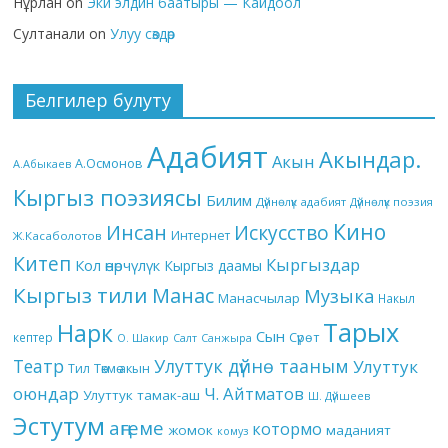
Нұрлан
on
Эки элдин баатыры — Кайдоол
Султанали
on
Улуу сөздөр
Белгилер булуту
Адабият
Акындар.
Акын
А.Осмонов
А.Абыкаев
Кыргыз поэзиясы
Билим
Дүйнөлүк адабият
Дүйнөлүк поэзия
Кино
Инсан
Искусство
Интернет
Ж.Касаболотов
Китеп
Кыргыздар
Кол өнөрчүлүк
Кыргыз даамы
Кыргыз тили
Манас
Музыка
Манасчылар
Накыл
Тарых
Нарк
Сын
кептер
Сүрөт
О. Шакир
Салт
Санжыра
Театр
Улуттук дүйнө тааным
Улуттук
Төкмө акын
Тил
оюндар
Ч. Айтматов
Улуттук тамак-аш
Ш. Дүйшеев
Эстутум
аңгеме
котормо
жомок
маданият
комуз