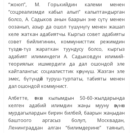
“жоюп”, М. Горькийдин калеми менен
“соцреализмди кабыл алып” калыптандырган
болсо, А. Садыков анын баарын эне сүтү менен
оозанып, азыр да ошол түшүнүгү менен жашап
келе жаткан адабиятчы. Кыргыз совет адабияты
совет бийлигинин, коммунисттик режимдин
түздөн-түз жараткан туундусу болсо, кыргыз
адабият илиминдеги А. Садыковдун илимий-
теориялык ишмердиги да дал ошондой эле
кайталангыс социалисттик көрүнүш. Жазган эле
эмес, бүтүндөй туруш-турпаты, табияты менен
дал ошондой коммунист.
Албетте, өткөн кылымдын 50-60-жылдарында
келген адабий илимдин жаңы мууну өзүнөн
мурдагылардын бирин билбей, баарын жаңыдан
баштоого аргасыз болуп, Москвадан,
Ленинграддан алган “билимдерине” таянып,