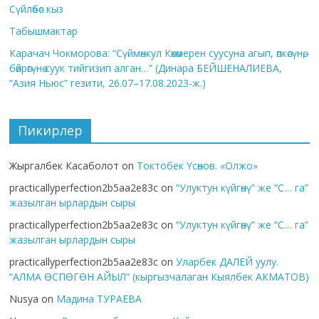
Сүйлөбөс кыз
Табышмактар
Карачач Чокморова: “Сүймөнкул Көкөмерен суусуна агып, өпкөсүнө,
бөйрөгүнө суук тийгизип алган…” (Динара БЕЙШЕНАЛИЕВА,
“Азия Ньюс” гезити, 26.07–17.08.2023-ж.)
Пикирлер
Жыргалбек Касаболот
on
Токтобек Үсөнов. «Олжо»
practicallyperfection2b5aa2e83c
on
“Улуктун күйгөнү” же “С… га”
жазылган ырлардын сыры
practicallyperfection2b5aa2e83c
on
“Улуктун күйгөнү” же “С… га”
жазылган ырлардын сыры
practicallyperfection2b5aa2e83c
on
Уларбек ДАЛЕЙ уулу.
“АЛМА ӨСПӨГӨН АЙЫЛ” (кыргызчалаган Кыялбек АКМАТОВ)
Nusya
on
Мадина ТУРАЕВА