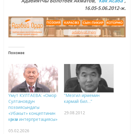
Адабиятчы Болотбек Акматов
,
“Көк Асаба”
,
16.05-5.06.2012-ж.
Похожее
Үмүт КУЛТАЕВА: «Омор
“Мезгил ирмемин
Султановдун
кармай бил…”
поэзиясындагы
29.08.2012
«Убакыт» концептинин
көркөм интерпретациясы»
05.02.2026