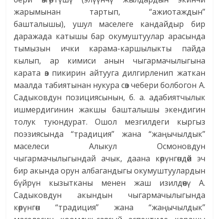
жарымынан тартып, “ажиотаждын”
башталышы), ушул маселеге кандайдыр бир
даражада катышы бар окумуштуулар арасында
тымызын ички карама-каршылыкты пайда
кылып, ар кимиси анын чыгармачылыгына
карата өз пикирин айтууга дилгирленип жаткан
маалда табиятынан нукура сөз чебери болбогон А.
Садыковдун позициясынын, б. а. адабиятчылык
ишмердигинин жакшы башталышы экендигин
толук туюндурат. Ошол мезгилдеги кыргыз
поэзиясында “традиция” жана “жаңычылдык”
маселеси Алыкул Осмоновдун
чыгармачылыгындай ачык, даана көрүнгөндөй эч
бир акында орун албагандыгы окумуштуулардын
бүйрүн кызытканы менен жаш изилдөөчү А.
Садыковдун акындын чыгармачылыгында
көрүнгөн “традиция” жана “жаңычылдык”