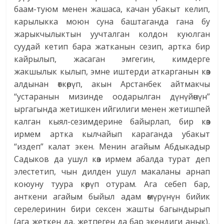
баам-туюм менен жашаса, качан убакыт келип,
карылыкка моюн суна баштаганда гана бу
жарыкчылыктын уучталган колдон куюлган
cуудай кетип бара жатканын сезип, артка бир
кайрылып, жасаган эмгегин, кимдерге
жакшылык кылып, эмне иштерди аткарганын көз
алдынан өткөрүп, акын Арстанбек айтмакчы
“устаранын мизинде оодарылган дүнүйөнүн”
ыргагында жетишкен ийгилиги менен жетишпей
калган кыял-ceзимдеринe байырлап, бир көз
ирмем артка кылчайып караганда убакыт
“издеп” калат экен. Менин агайым Абдыкадыр
Садыков да ушул көз ирмем абалда турат деп
элестетип, чын дилден ушул макаланы арнап
коюуну туура көрүп отурам. Ага себеп бар,
анткени агайым быйыл адам өмүрүнүн бийик
серелеринин бири сексен жашты багындырып
(ага жеткен да, жетпеген да бар экендиги анык),