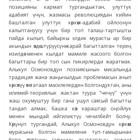
позицияны кармап тургандыктан, улуттук
адабият үчүн, жазмасы революциядан кийин
башталган улуттук көркөм-адабий ойлоонун
калыптануусу үчүн бир топ талаш-тартышты
пайда кылып, байыркы элдик мурасты ар бир
акындын өздөштүрүүсүнө карай багытталган терең
изилдөө менен кылдат мамиле жасоого болгон
багыттары бир топ сын пикирлерди жаратмак.
Алыкул Осмоновдун поэзиясынын мисалында
традиция жана жаңычылдык проблемасын ачып
көрсөтүү өтө татаал маселелерден болгондуктан, аны
илимий-теориялык жактан туура “чечүү” үчүн
жаш окумуштуу бир гана ушул саясый багытты
тандап алмак, башка көз караштар оңойлук
менен мындай ийгиликтүү чечилбейт болчу.
Көрүнүп тургандай, Алыкул Осмоновдун көркөм
мурасына болгон мамилени түп-тамырынан
бери өзгөртүшү (элүүнчү жылдардын экинчи