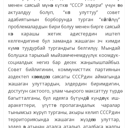
менен саясый мүнөз күткөн “СССР элдери” үчүн өтө
актуалдуу болуп, “көп улуттуу” совет
адабиятынын борборунда турган “көйгөйлүү”
проблемалардын бири болуу менен бирге саясый
көз карашы жетик адистердин иштеп
келгендигине бул заманда жашаган эч кимди
күмөн туудурбай тургандыгы белгилүү. Мындай
болушка тарыхый мыйзамченемдүүлүк коомдук-
социалдык негиз бар десек жаңылышпайбыз.
Совет бийлигинин, коммунисттик партиянын
аздектеп көзөмөлдөгөн саясаты СССРдин аймагында
жашаган улуттардын, элдердин биримдигин,
достугун сактоого, улам чыңоого максаттуу түрдө
багытталганы, бул идеяга бүтүндөй күндөлүк иш-
аракеттери, үгүттөө пропагандалык чаралар
тынымсыз жүрүп турганы, акыры келип СССРдин
территориясында жашаган жүздөгөн улуттар,
элдер өз атынан аталса аталып, аталбаса жалпы