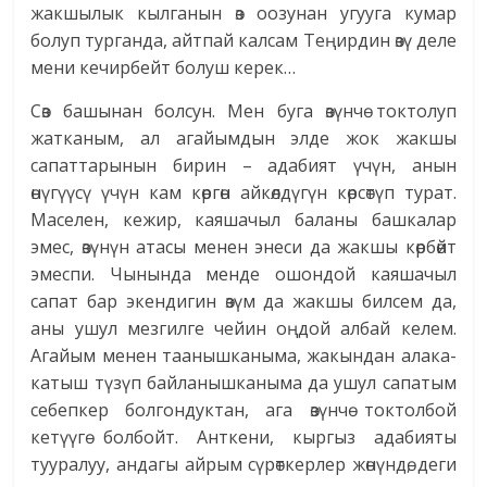
жакшылык кылганын өз оозунан угууга кумар
болуп турганда, айтпай калсам Теңирдин өзү деле
мени кечирбейт болуш керек…
Сөз башынан болсун. Мен буга өзүнчө токтолуп
жатканым, ал агайымдын элде жок жакшы
сапаттарынын бирин – адабият үчүн, анын
өнүгүүсү үчүн кам көргөн айкөлдүгүн көрсөтүп турат.
Маселен, кежир, каяшачыл баланы башкалар
эмес, өзүнүн атасы менен энеси да жакшы көрбөйт
эмеспи. Чынында менде ошондой каяшачыл
сапат бар экендигин өзүм да жакшы билсем да,
аны ушул мезгилге чейин оңдой албай келем.
Агайым менен таанышканыма, жакындан алака-
катыш түзүп байланышканыма да ушул сапатым
себепкер болгондуктан, ага өзүнчө токтолбой
кетүүгө болбойт. Анткени, кыргыз адабияты
тууралуу, андагы айрым сүрөткерлер жөнүндө, деги