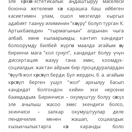
эле көркөм-эстетикалык аңдаштыруу маселеси
боюнча жетелеме көз карашка баш ийбеген
касиетимен улам, ошол мезгилде кыргыз
адабият таануу илиминин “көзүрү” болуп турган К.
Артыкбаевдин “тырмагынын” алдынан чыга
албай, эмне кылаарымды, кантип кандидат
болоорумду билбей жүргөн маалда агайым өзү
биринчи мага “кол сунуп”, кандидат болуу үчүн
диссертация жазуу гана эмес, коомдук-
социалдык жактан айрым бир процедуралардан
“өтүүгө” жол көрсөтүп берди. Бул жерден, б. а. агайым
көрсөтүп берген ушул “жол” аркылуу басып
кандидат болгондон кийин эки нерсени
баамдадым. Биринчиси – окумуштуу болуу сөзсүз
эле ачылыш жасоо эмес экендиги болсо,
экинчиси – залкар окумуштуулар деле
пендечилик менен жашап, социалдык
кызыкчылыктарга көз каранды боло