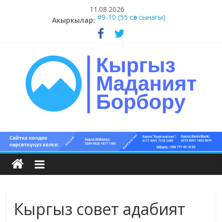
Skip
11.08.2026
to
Акыркылар:
#9-10 (55 сөз сынагы)
content
#5-8 (55 сөз сынагы)
#15-18 (55 сөз сынагы)
#13-14 (55 сөз сынагы)
#11-12 (55 сөз сынагы)
Кыргыз
маданият
борбору
Кыргыз совет адабият
Кыргыз
маданияты