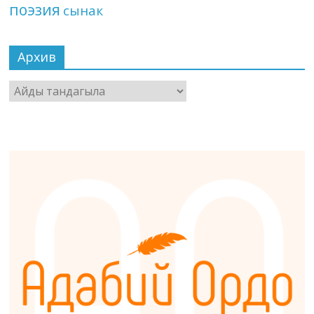
поэзия
сынак
Архив
Архив