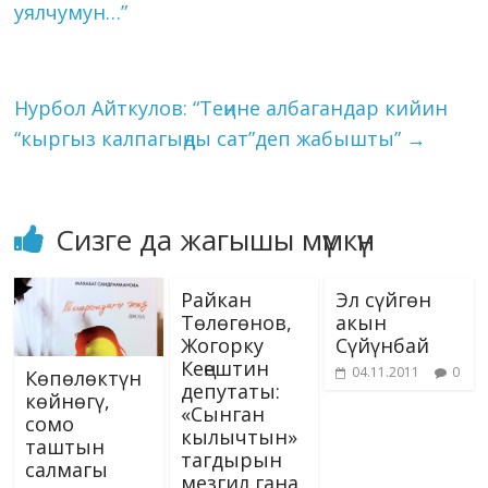
k
p
er
s
n
уялчумун…”
ni
k
ki
Нурбол Айткулов: “Теңине албагандар кийин
“кыргыз калпагыңды сат”деп жабышты”
→
Сизге да жагышы мүмкүн
Райкан
Эл сүйгөн
Төлөгөнов,
акын
Жогорку
Сүйүнбай
Кеңештин
04.11.2011
0
Көпөлөктүн
депутаты:
көйнөгү,
«Сынган
сомо
кылычтын»
таштын
тагдырын
салмагы
мезгил гана