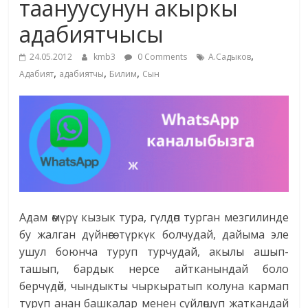
таануусунун акыркы
жана
адабиятчысы
адабияты
,
24.05.2012
kmb3
0 Comments
А.Садыков
,
,
,
Адабият
адабиятчы
Билим
Сын
Адам өмүрү кызык тура, гүлдөп турган мезгилинде
бу жалган дүйнөгө түркүк болчудай, дайыма эле
ушул боюнча туруп турчудай, акылы ашып-
ташып, бардык нерсе айтканындай боло
берчүдөй, чындыкты чыркыратып колуна кармап
туруп анан башкалар менен сүйлөшүп жаткандай