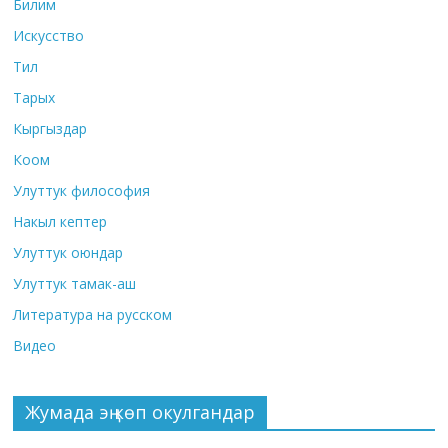
Билим
Искусство
Тил
Тарых
Кыргыздар
Коом
Улуттук философия
Накыл кептер
Улуттук оюндар
Улуттук тамак-аш
Литература на русском
Видео
Жумада эң көп окулгандар