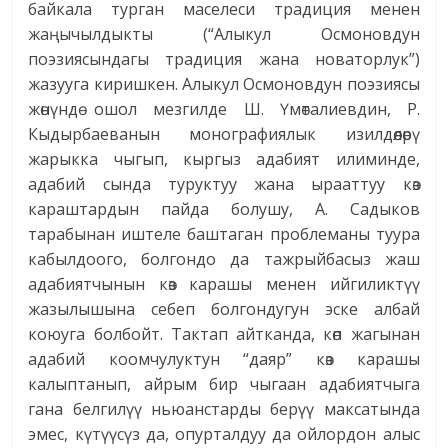
байкала турган маселеси традиция менен
жаңычылдыкты (“Алыкул Осмоновдун
поэзиясындагы традиция жана новаторлук”)
жазууга киришкен. Алыкул Осмоновдун поэзиясы
жөнүндө ошол мезгилде Ш. Үмөталиевдин, Р.
Кыдырбаеванын монографиялык изилдөөлөрү
жарыкка чыгып, кыргыз адабият илиминде,
адабий сында туруктуу жана ырааттуу көз
караштардын пайда болушу, А. Садыков
тарабынан иштеле баштаган проблеманы туура
кабылдоого, болгондо да тажрыйбасыз жаш
адабиятчынын көз карашы менен ийгиликтүү
жазылышына себеп болгондугун эске албай
коюуга болбойт. Тактап айтканда, көп жагынан
адабий коомчулуктун “даяр” көз карашы
калыптанып, айрым бир чыгаан адабиятчыга
гана белгилүү ньюанстарды берүү максатында
эмес, күтүүсүз да, опурталдуу да ойлордон алыс