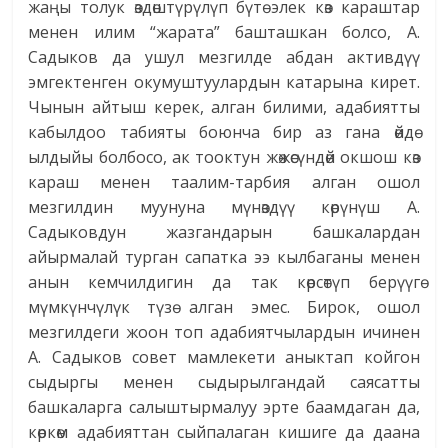
жаңы толук өздөштүрүлүп бүтө элек көз караштар
менен илим “жарата” башташкан болсо, А.
Садыков да ушул мезгилде абдан активдүү
эмгектенген окумуштуулардын катарына кирет.
Чынын айтыш керек, алган билими, адабиятты
кабылдоо табияты боюнча бир аз гана өйдө-
ылдыйы болбосо, ак тооктун жөжөсүндөй окшош көз
караш менен таалим-тарбия алган ошол
мезгилдин муунуна мүнөздүү көрүнүш А.
Садыковдун жазгандарын башкалардан
айырмалай турган сапатка ээ кылбаганы менен
анын кемчилдигин да так көрсөтүп берүүгө
мүмкүнчүлүк түзө алган эмес. Бирок, ошол
мезгилдеги жоон топ адабиятчылардын ичинен
А. Садыков совет мамлекети аныктап койгон
сыдыргы менен сыдырылгандай саясатты
башкаларга салыштырмалуу эрте баамдаган да,
көркөм адабияттан сыйпалаган кишиге да даана