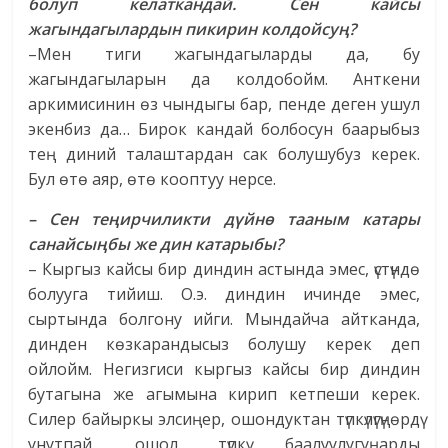
болуп келаткандай. Сен кайсы
жагындагылардын пикирин колдойсуң?
–Мен тиги жагындагыларды да, бу
жагындагыларын да колдобойм. Анткени
аркимисинин өз чындыгы бар, пенде деген ушул
экенбиз да… Бирок кандай болбосун баарыбыз
тең диний талаштардан сак болушубуз керек.
Бул өтө аяр, өтө кооптуу нерсе.
– Сен теңирчиликти дүйнө тааным катары
санайсыңбы же дин катарыбы?
– Кыргыз кайсы бир диндин астында эмес, үстүндө
болууга тийиш. О.э. диндин ичинде эмес,
сыртында болгону ийги. Мындайча айтканда,
динден көзкарандысыз болушу керек деп
ойлойм. Негизгиси кыргыз кайсы бир диндин
бутагына же агымына кирип кетпеши керек.
Силер байыркы элсиңер, ошондуктан түпкүлүгүңөрдү
унутпай, ошол түпкү баалуулугуңарды