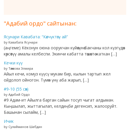
"Адабий ордо" сайтынан:
Ясунари Кавабата: “Көлчүктөгү ай”
by Кавабата Ясунари
(аңгеме) Кёконун оюна оорукчан күйөөсүнө бакчаны кол күзгүдөн
көрсөтүү амалы келбеспи. Экинчи кабатта төшөктө жаткан […]
Кечки күү
by Төлөкова Элмира
Айыл кечи, комуз күүсү мукам бир, кылын тартып жел
ойдолоп ойногон. Түмөн үнү аба жарып, […]
#9-10 (55 сөз)
by Адабий Ордо
#9 Адам-ит Айылга барган сайын тосуп чыгат алдыман.
Кыңшылап, жыттагылап, келдиңби дегенсип, жалооруйт.
Башынан сылайм, […]
Ичик
by Сулайманов Шабдан