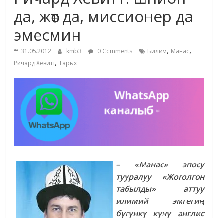
маданияты
да, жөөт да, миссионер да
жана
эмесмин
адабияты
,
,
31.05.2012
kmb3
0 Comments
Билим
Манас
,
Ричард Хевитт
Тарых
– «Манас» эпосу
тууралуу «Жоголгон
табылды» аттуу
илимий эмгегиң
бүгүнкү күнү англис