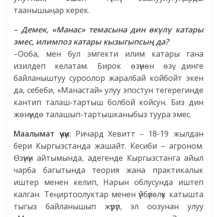
таанышыңар керек.
– Демек, «Манас» темасына дин өкүлү катары
эмес, илимпоз катары кызыгыпсың да?
–Ооба, мен бул эмгекти илим катары гана
изилдеп келатам. Бирок өзүнөн өзү динге
байланыштуу суроолор жаралбай койбойт экен
да, себеби, «Манастай» улуу эпостун тегерегинде
кантип талаш-тартыш болбой койсун. Биз дин
жөнүндө талашып-тартышканыбыз туура эмес.
Маалымат үчүн:
Ричард Хевитт – 18-19 жылдан
бери Кыргызстанда жашайт. Кесиби – агроном.
Өзүнүн айтымында, адегенде Кыргызстанга айыл
чарба багытында теория жана практикалык
иштер менен келип, Нарын облусунда иштеп
калган. Теңиртоолуктар менен үйбүлөлүк катышта
тыгыз байланышып жүрүп, эл оозунан улуу