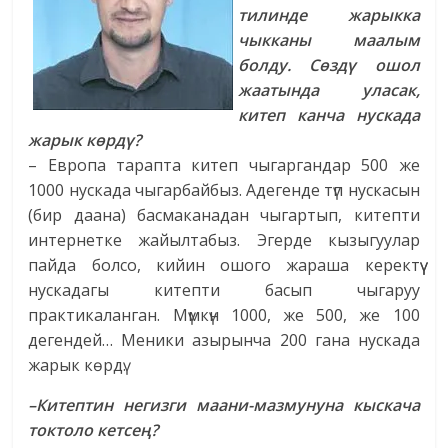
тилинде жарыкка
чыкканы маалым
болду. Сөздү ошол
жаатында уласак,
китеп канча нускада
жарык көрдү?
– Европа тарапта китеп чыгаргандар 500 же
1000 нускада чыгарбайбыз. Адегенде түп нускасын
(бир даана) басмаканадан чыгартып, китепти
интернетке жайылтабыз. Эгерде кызыгуулар
пайда болсо, кийин ошого жараша керектүү
нускадагы китепти басып чыгаруу
практикаланган. Мүмкүн 1000, же 500, же 100
дегендей… Меники азырынча 200 гана нускада
жарык көрдү.
–Китептин негизги маани-мазмунуна кыскача
токтоло кетсең?