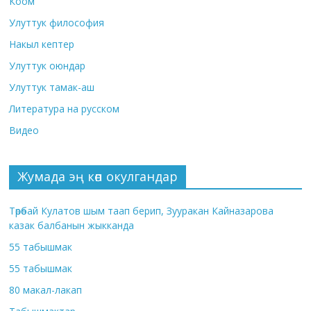
Коом
Улуттук философия
Накыл кептер
Улуттук оюндар
Улуттук тамак-аш
Литература на русском
Видео
Жумада эң көп окулгандар
Төрөбай Кулатов шым таап берип, Зууракан Кайназарова
казак балбанын жыкканда
55 табышмак
55 табышмак
80 макал-лакап