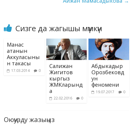
Айжан Мамасадыкова
→
Сизге да жагышы мүмкүн
Манас
атанын
Аккуласыны
н такасы
Салижан
Абдыкадыр
17.03.2014
0
Жигитов
Орозбековд
кыргыз
ун
ЖМКларынд
феномени
а
19.07.2017
0
22.02.2016
0
Оюңузду жазыңыз