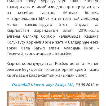
«Манас» эпосу тууралуу угуп калат. Эпостун
таасири аны илимий изилдөөлөргө түртүп, акыры
өз кесибин таштап, «Манас» боюнча
материалдарды Ыйык китептеги пайгамбарлар
менен салыштырууга өтөт. Учурда ал
Кыргызстан жарандыгын алып (2010-жылы
алганы белгилүү), борбор калаабызда жашайт.
Колуктусу Корнелия экөө жетим балдар үйүнөн эки
эркек бала багып алган. Алардын бири –
Семетей, экинчисиники – Каныбек.
Кыргыз коомчулугуна ал Рысбек деген ат менен
белгилүү. Өзү кыргыз тилинде эркин сүйлөйт жана
кыргыздын каада-салтын жакындан билет.
Олжобай Ш
акир
,
«
kyr.24.kg» MA
, 30.05.2012-ж.