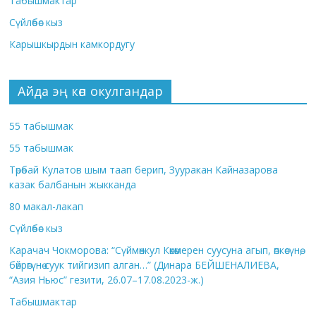
Табышмактар
Сүйлөбөс кыз
Карышкырдын камкордугу
Айда эң көп окулгандар
55 табышмак
55 табышмак
Төрөбай Кулатов шым таап берип, Зууракан Кайназарова
казак балбанын жыкканда
80 макал-лакап
Сүйлөбөс кыз
Карачач Чокморова: “Сүймөнкул Көкөмерен суусуна агып, өпкөсүнө,
бөйрөгүнө суук тийгизип алган…” (Динара БЕЙШЕНАЛИЕВА,
“Азия Ньюс” гезити, 26.07–17.08.2023-ж.)
Табышмактар