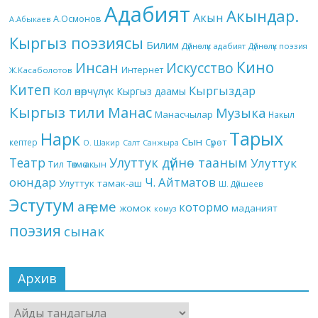
Адабият
Акындар.
Акын
А.Осмонов
А.Абыкаев
Кыргыз поэзиясы
Билим
Дүйнөлүк адабият
Дүйнөлүк поэзия
Кино
Инсан
Искусство
Интернет
Ж.Касаболотов
Китеп
Кыргыздар
Кол өнөрчүлүк
Кыргыз даамы
Кыргыз тили
Манас
Музыка
Манасчылар
Накыл
Тарых
Нарк
Сын
кептер
Сүрөт
О. Шакир
Салт
Санжыра
Театр
Улуттук дүйнө тааным
Улуттук
Төкмө акын
Тил
оюндар
Ч. Айтматов
Улуттук тамак-аш
Ш. Дүйшеев
Эстутум
аңгеме
котормо
жомок
маданият
комуз
поэзия
сынак
Архив
Архив