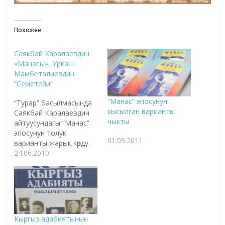
Похожее
Саякбай Каралаевдин
«Манасы», Уркаш
Мамбеталиевдин
“Семетейи”
“Манас” эпосунун
“Турар” басылмасында
кысылган варианты
Саякбай Каралаевдин
чыкты
айтуусундагы “Манас”
эпосунун толук
01.09.2011
варианты жарык көрдү.
“Кыргызстандын жаңы
24.06.2010
адабияты” сайты
белгилегендей, залкар
манасчыбыздын
айтуусундагы
“Манас”биринчи ирет
толугу менен жарык
Кыргыз адабиятынын
көрүп жатат. Китеп 1040