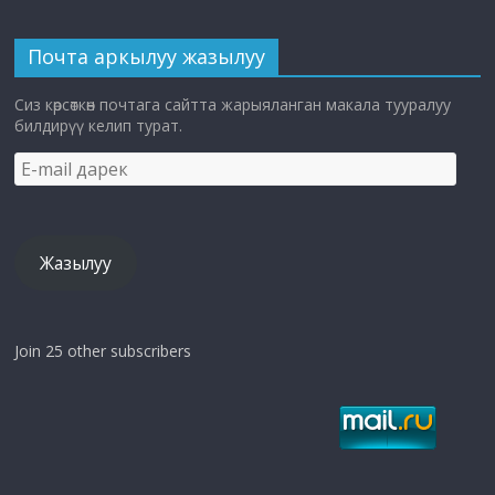
Почта аркылуу жазылуу
Сиз көрсөткөн почтага сайтта жарыяланган макала тууралуу
билдирүү келип турат.
E-
mail
дарек
Жазылуу
Join 25 other subscribers