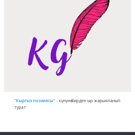
"Кыргыз поэзиясы"
- күнүнө бирден ыр жарыяланып
турат