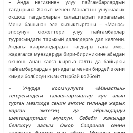
– Анда негизинен улуу пайгамбарлардын
тагдырына Жакып менен Манастын ушунчалык
окшош тагдырларын салыштырып карагамын.
Мени башынан эле кызыктырганы – «Манас»
эпосунун сюжеттери улуу пайгамбарлар
туурасындагы тарыхый далилдерге дал келгени.
Андагы каармандардын тагдыры гана эмес,
жадагалса мүнөздөрү да бири-бириникине абыдан
окшош. Анан калса кыргыз салты да байыркы
пайгамбарлардын үрп-адаты менен бирдей экени
кимди болбосун кызыктырбай койбойт.
– Учурда коомчулукта «Манастын»
тегерегиндеги талаш-тартыштар күч алып
турган мезгилде сенин англис тилинде жарык
көргөн эмгегиң да айрымдарды
шектендириши мүмкүн. Себеби жакында
белгилүү аалым Омор Сооронов сенин
дарегиңе биртоп сын айтты. Мисалга сени