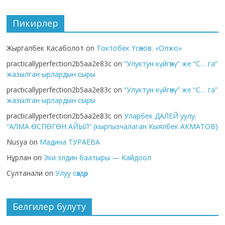
Пикирлер
Жыргалбек Касаболот
on
Токтобек Үсөнов. «Олжо»
practicallyperfection2b5aa2e83c
on
“Улуктун күйгөнү” же “С… га”
жазылган ырлардын сыры
practicallyperfection2b5aa2e83c
on
“Улуктун күйгөнү” же “С… га”
жазылган ырлардын сыры
practicallyperfection2b5aa2e83c
on
Уларбек ДАЛЕЙ уулу.
“АЛМА ӨСПӨГӨН АЙЫЛ” (кыргызчалаган Кыялбек АКМАТОВ)
Nusya
on
Мадина ТУРАЕВА
Нұрлан
on
Эки элдин баатыры — Кайдоол
Султанали
on
Улуу сөздөр
Белгилер булуту