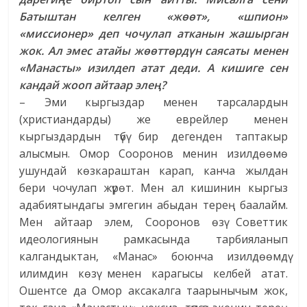
Батыштан келген «жөөт», «шпион»
«миссионер» деп чочулап атканын жашырган
жок. Ал эмес атайы жөөттөрдүн саясаты менен
«Манасты» изилдеп атат деди. А кишиге сен
кандай жооп айтаар элең?
– Эми кыргыздар менен тарсалардын
(христиандарды) же еврейлер менен
кыргыздардын түбү бир дегенден таптакыр
алысмын. Омор Сооронов менин изилдөөмө
ушундай көзкараштан карап, канча жылдан
бери чочулап жүрөт. Мен ал кишинин кыргыз
адабиятындагы эмгегин абыдан терең баалайм.
Мен айтаар элем, Сооронов өзү Советтик
идеологиянын рамкасында тарбияланып
калгандыктан, «Манас» боюнча изилдөөмдү
илимдин көзү менен карагысы келбей атат.
Ошентсе да Омор аксакалга таарынычым жок,