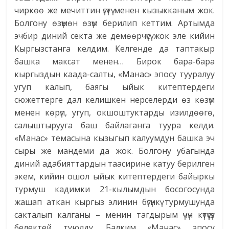
чиркөө же мечиттин үгүтү менен кызыкканым жок.
Болгону өзүмөн өзүм берилип кеттим. Артымда
эчбир диний секта же демөөрчүсү жок эле кийин
Кыргызстанга келдим. Келгенде да таптакыр
башка максат менен… Бирок бара-бара
кыргыздын каада-салты, «Манас» эпосу тууралуу
угуп калып, баягы ыйык китептердеги
сюжеттерге дал келишкен нерселерди өз көзүм
менен көрүп, угуп, окшоштуктарды изилдөөгө,
салыштырууга баш байлаганга туура келди.
«Манас» темасына кызыгып калуумдун башка эч
сыры же мандеми да жок. Болгону убагында
диний адабияттардын таасирине катуу берилген
экем, кийин ошол ыйык китептердеги байыркы
турмуш кадимки 21-кылымдын босогосунда
жашап аткан кыргыз элинин бүгүнкү турмушунда
сакталып калганы – менин тагдырым үчүн күтүүсүз
белектей туюлду. Балким «Манас» эпосу