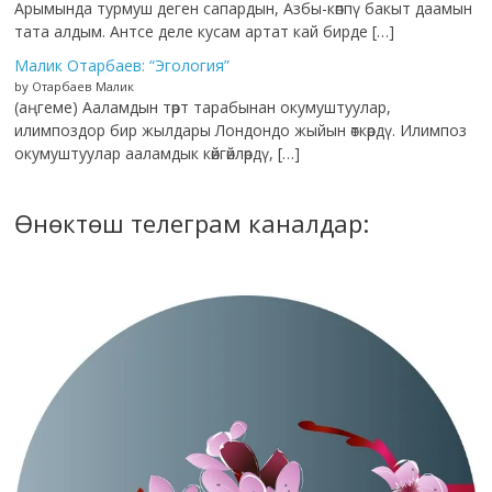
Арымында турмуш деген сапардын, Азбы-көппү бакыт даамын
тата алдым. Антсе деле кусам артат кай бирде […]
Малик Отарбаев: “Эгология”
by Отарбаев Малик
(аңгеме) Ааламдын төрт тарабынан окумуштуулар,
илимпоздор бир жылдары Лондондо жыйын өткөрдү. Илимпоз
окумуштуулар ааламдык көйгөйлөрдү, […]
Өнөктөш телеграм каналдар: