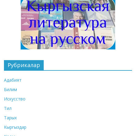
Рубрикалар
Адабият
Билим
Искусство
Тил
Тарых
Кыргыздар