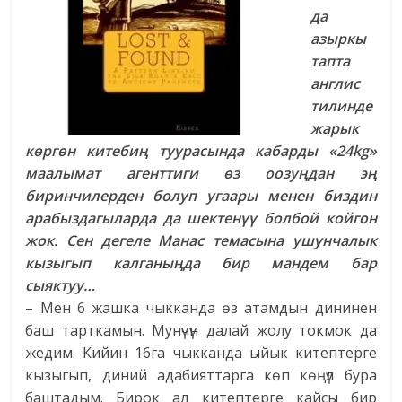
да
азыркы
тапта
англис
тилинде
жарык
көргөн китебиң туурасында кабарды «24kg»
маалымат агенттиги өз оозуңдан эң
биринчилерден болуп угаары менен биздин
арабыздагыларда да шектенүү болбой койгон
жок. Сен дегеле Манас темасына ушунчалык
кызыгып калганыңда бир мандем бар
сыяктуу…
– Мен 6 жашка чыкканда өз атамдын дининен
баш тарткамын. Мунүчүн далай жолу токмок да
жедим. Кийин 16га чыкканда ыйык китептерге
кызыгып, диний адабияттарга көп көңүл бура
баштадым. Бирок ал китептерге кайсы бир