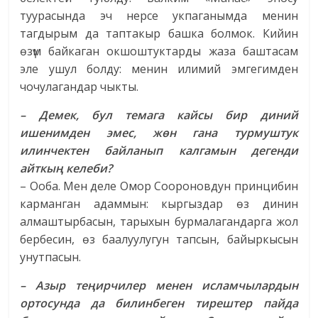
туурасында эч нерсе укпаганымда менин
тагдырым да таптакыр башка болмок. Кийин
өзүм байкаган окшоштуктарды жаза баштасам
эле ушул болду: менин илимий эмгегимден
чочулагандар чыкты.
– Демек, бул темага кайсы бир диний
ишенимден эмес, жөн гана турмуштук
илинчектен байланып калгамын дегенди
айткың келеби?
– Ооба. Мен деле Омор Соороновдун принцибин
карманган адаммын: кыргыздар өз динин
алмаштырбасын, тарыхын бурмалагандарга жол
бербесин, өз баалуулугун тапсын, байыркысын
унутпасын.
– Азыр теңирчилер менен исламчылардын
ортосунда да билинбеген тирештер пайда