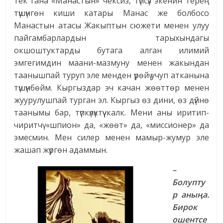
тек гана «Манастын» чексиз, түпсүз экенин терең
түшүнгөн киши катары Манас же болбосо
Манастын атасы Жакыптын сюжети менен улуу
пайгамбарлардын тарыхындагы
окшоштуктарды бутага алган илимий
эмгегимдин маани-мазмуну менен жакындан
таанышпай туруп эле менден үрөйү учуп атканына
түшүнбөйм. Кыргыздар эч качан жөөттөр менен
жуурулушпай турган эл. Кыргыз өз дини, өз дүйнө
таанымы бар, түпкүлүктүү калк. Мени аны иритип-
чиритчү «шпион» да, «жөөт» да, «миссионер» да
эмесмин. Мен силер менен мамыр-жумур эле
жашап жүргөн адаммын.
–
Болупту
р аныңа.
Бирок
ошентсе