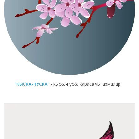
"КЫСКА-НУСКА"
- кыска-нуска карасөз чыгармалар