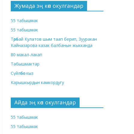
Жумада эң көп окулгандар
55 табышмак
55 табышмак
Төрөбай Кулатов шым таап берип, Зууракан
Кайназарова казак балбанын жыкканда
80 макал-лакап
Табышмактар
Сүйлөбөс кыз
Карышкырдын камкордугу
Айда эң көп окулгандар
55 табышмак
55 табышмак