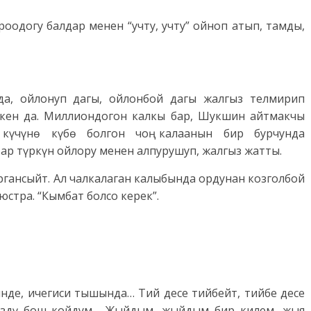
роодогу балдар менен “учту, учту” ойноп атып, тамды,
да, ойлонуп дагы, ойлонбой дагы жалгыз телмирип
экен да. Миллиондогон калкы бар, Шукшин айтмакчы
күчүнө күбө болгон чоң калаанын бир бурчунда
р түркүн ойлору менен алпурушуп, жалгыз жатты.
гансыйт. Ал чалкалаган калыбында ордунан козголбой
юстра. “Кымбат болсо керек”.
инде, ичегиси тышында… Тий десе тийбейт, тийбе десе
гүздү бош койдум… Жыйдым, жыйдым бир килем, жыя