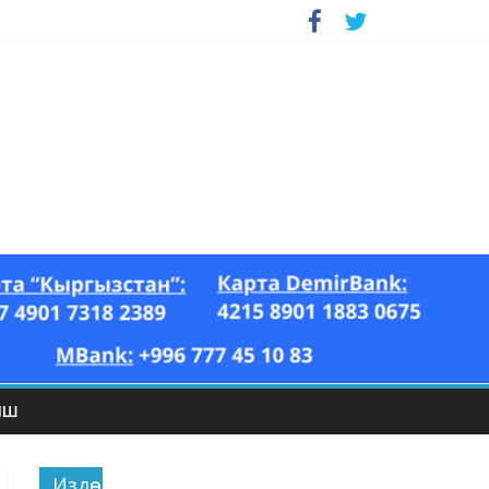
ЫШ
Издөө