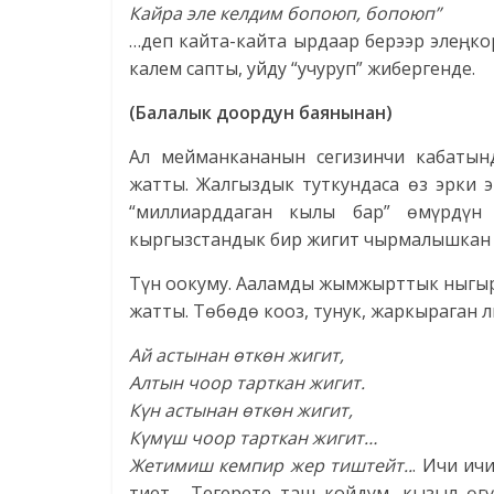
Кайра эле келдим бопоюп,
бопоюп”
…деп кайта-кайта ырдаар берээр элең, ко
калем сапты, уйду “учуруп” жибергенде.
(Балалык доордун баянынан)
Ал мейманкананын сегизинчи кабатын
жатты. Жалгыздык туткундаса өз эрки 
“миллиарддаган кылы бар” өмүрдүн 
кыргызстандык бир жигит чырмалышкан а
Түн оокуму. Ааламды жымжырттык ныгыр
жатты. Төбөдө кооз, тунук, жаркыраган л
Ай астынан өткөн жигит,
Алтын чоор тарткан жигит.
Күн астынан өткөн жигит,
Күмүш чоор тарткан жигит…
Жетимиш кемпир жер тиштейт..
. Ичи ич
тиет… Тегерете таш койдум, кызыл ө