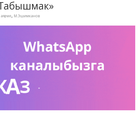
«Табышмак»
,
,
аңгеме
М.Эшимканов