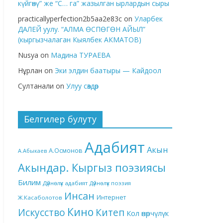
күйгөнү” же “С… га” жазылган ырлардын сыры
practicallyperfection2b5aa2e83c
on
Уларбек
ДАЛЕЙ уулу. “АЛМА ӨСПӨГӨН АЙЫЛ”
(кыргызчалаган Кыялбек АКМАТОВ)
Nusya
on
Мадина ТУРАЕВА
Нұрлан
on
Эки элдин баатыры — Кайдоол
Султанали
on
Улуу сөздөр
Белгилер булуту
Адабият
Акын
А.Осмонов
А.Абыкаев
Акындар. Кыргыз поэзиясы
Билим
Дүйнөлүк адабият
Дүйнөлүк поэзия
Инсан
Интернет
Ж.Касаболотов
Кино
Китеп
Искусство
Кол өнөрчүлүк