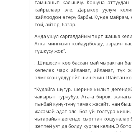
тамшанып калышчу. Кошуна аттуудан ү
кайрылаар эле. Дарыкер уулум кели
жайлоодон өтөрү барбы. Күндө майрам, кү
той, айтор, базар.
Анда ушул саргалдайым төрт жашка келип
Атка мингизип койдуң, болду, ээрдин к
түшкүсү жок”.
…Шишесин көө баскан май чырактан бал
көпөлөк чарк айланат, айланат, түк ж
өлмөксөн үлдүрөйт шишенин. Шайтан кө
“Кудайга шүгүр, шерине кылып дегенде
чакырып турчубуз. Ата-а бирок, жанаг
тынбай күнү-түнү тамак жасайт, нан быш
жасамай адат эле. Боз үй толтура киш
чыгарайын дегенде, сырттан кошуналар 
жетпей уят да болду курган келин. Э бот