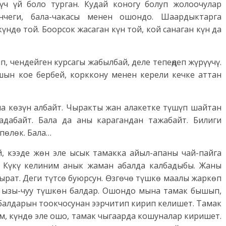
ч үй боло турган. Кудай коногу болуп жолоочулар
нчеги, бала-чакасы менен ошондо. Шаардыктарга
ндө той. Боорсок жасаган күн той, кой санаган күн да
, чендейген курсагы жабылбай, деле тепеңдеп жүрүүчү.
ашын кое бербей, корккону менен керели кечке аттан
а көзүн албайт. Чыракты жан алакетке түшүп шайтан
адабайт. Бала да аны карагандан тажабайт. Билиги
пөлөк. Бала…
й, кээде жөн эле ысык тамакка айыл-апаны чай-пайга
ы Күкү келиним анык жаман абалда калбадыбы. Жаны
ырат. Деги түтсө буюрсун. Өзгөчө түшкө маалы жаркөп
и, ызы-чуу түшкөн балдар. Ошондо мына тамак бышып,
балдарын тоокчосунан ээрчитип кирип келишет. Тамак
ом, күндө эле ошо, тамак чыгаарда кошуналар киришет.