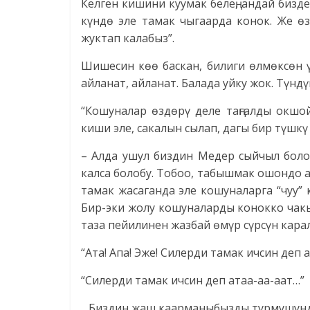
Келген кишини куумак белең, андай бизде
күндө эле тамак чыгаарда конок. Же ө
жуктап калабыз”.
Шишесин көө баскан, билиги өлмөксөн 
айланат, айланат. Балада уйку жок. Тү
“Кошуналар өздөрү деле таңгалды окшо
киши эле, сакалын сылап, дагы бир түшкү
– Алда ушул биздин Медер сыйчыл боло
калса болобу. Тобоо, табышмак ошондо а
тамак жасаганда эле кошуналарга “чуу” к
Бир-эки жолу кошуналарды конокко чакы
таза пейилинен жазбай өмүр сүрсүн кар
“Ата! Апа! Эже! Силерди тамак ичсин деп ат
“Силерди тамак ичсин деп атаа-аа-аат…”
…Биздин жаш каарманыбызды турмушунда