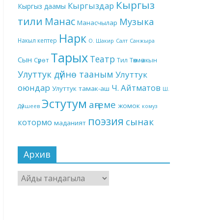
Кыргыз
Кыргыздар
Кыргыз даамы
тили
Манас
Музыка
Манасчылар
Нарк
Накыл кептер
О. Шакир
Салт
Санжыра
Тарых
Театр
Сын
Төкмө акын
Сүрөт
Тил
Улуттук дүйнө тааным
Улуттук
оюндар
Ч. Айтматов
Улуттук тамак-аш
Ш.
Эстутум
аңгеме
жомок
Дүйшеев
комуз
поэзия
сынак
котормо
маданият
Архив
Архив