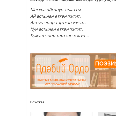
Москва ойгонуп келатты.
Ай астынан өткөн жигит,
Алтын чоор тарткан жигит.
Күн астынан өткөн жигит,
Күмүш чоор тарткан жигит…
Похожее