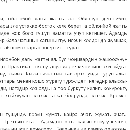
ы, ойлонбой дагы жатты ал. Ойлонуп дегенибиз,
ры эле үстөккө-босток келе берет, а ойлонбой жатты
мде жок боло түшүп, заматта учуп кетишет. Адамды
бир бала чагынын сагынычтуу илеби көөдөндө жумшак,
ин табышмактарын эскертип отурат.
ойлонбой дагы жатты ал. Бул чоң шаардын жашоосунун
ды. Практика өткөнү ушул жерге келгенине эки айдын
үнү, кызык. Кызыл аянттын так ортосунда туруп алып
нттары менен кошо жүрөгү түрсүлдөп, негедир алыскы-
ди, негедир көз алдына тоо бүркүтү келип, көкүрөктү
н кыйкуулап, кызыл аска боорунда, кызыл Кремль
н түшүндү. Көзүн жумат, кайра ачат, жумат, ачат…
н “Третьяковка”… Адамдын жата калып өпкүсү келген,
ванын эски көчөлөрү… Баарынан да көңүлгө орногону,