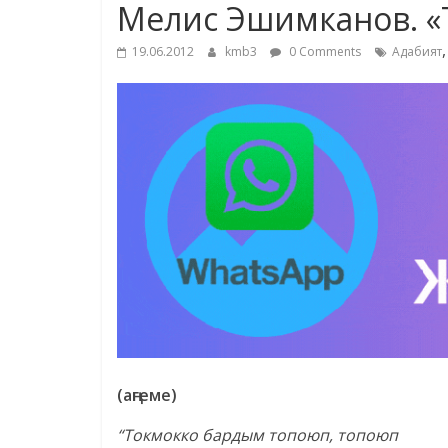
Мелис Эшимканов. 
19.06.2012
kmb3
0 Comments
Адабият
(аңгеме)
“Токмокко бардым топоюп,
топоюп