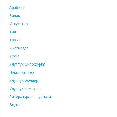
Адабият
Билим
Искусство
Тил
Тарых
Кыргыздар
Коом
Улуттук философия
Накыл кептер
Улуттук оюндар
Улуттук тамак-аш
Литература на русском
Видео