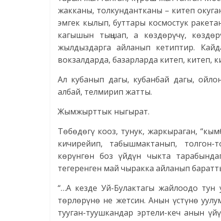
жакканы, толкундантканы – китеп окуган
эмгек кылып, буттары космос­тук ракет
кагышын тыңшап, а көздөрүчү, көздө
жылдыздарга айланып кетиптир. Кайд
вокзалдарда, базарларда китеп, китеп, 
Ал кубанып дагы, кубанбай дагы, ойло
албай, телмирип жатты.
Жымжырттык ныгырат.
Төбөдөгү кооз, тунук, жаркыраган, “кым
кичирейип, табышмактанып, толгон-
көрүнгөн боз үйдүн чыкта тарабында
тегеренген май чыракка айланып барат
“…А кезде Уй-Булактагы жайлоодо тун
төрлөрүнө не жетсин. Анын үстүнө уулу
тууган-туушкандар эртели-кеч анын үй