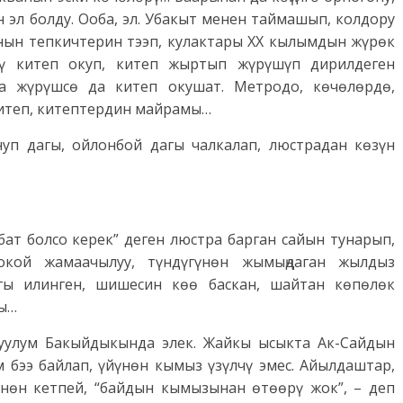
 эл болду. Ооба, эл. Убакыт менен таймашып, колдору
анын тепкичтерин тээп, кулактары XX кылымдын жүрөк
рү китеп окуп, китеп жыртып жүрүшүп дирилдеген
а жүрүшсө да китеп окушат. Метродо, көчөлөрдө,
китеп, китептердин майрамы…
нуп дагы, ойлонбой дагы чалкалап, люстрадан көзүн
бат болсо керек” деген люстра барган сайын тунарып,
токой жамаачылуу, түндүгүнөн жымыңдаган жылдыз
гы илинген, шишесин көө баскан, шайтан көпөлөк
ты…
 уулум Бакыйдыкында элек. Жайкы ысыкта Ак-Сайдын
м бээ байлап, үйүнөн кымыз үзүлчү эмес. Айылдаштар,
үнөн кетпей, “байдын кымызынан өтөөрү жок”, – деп