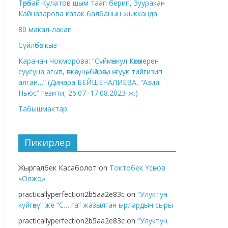
Төрөбай Кулатов шым таап берип, Зууракан
Кайназарова казак балбанын жыкканда
80 макал-лакап
Сүйлөбөс кыз
Карачач Чокморова: “Сүймөнкул Көкөмерен
суусуна агып, өпкөсүнө, бөйрөгүнө суук тийгизип
алган…” (Динара БЕЙШЕНАЛИЕВА, “Азия
Ньюс” гезити, 26.07–17.08.2023-ж.)
Табышмактар
Пикирлер
Жыргалбек Касаболот
on
Токтобек Үсөнов.
«Олжо»
practicallyperfection2b5aa2e83c
on
“Улуктун
күйгөнү” же “С… га” жазылган ырлардын сыры
practicallyperfection2b5aa2e83c
on
“Улуктун