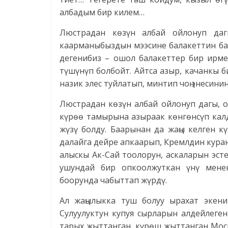
албадым бир килем…
Люстрадан көзүн албай ойлонуп даг
каарманыбыздын мээсине балакеттин баа
дегенибиз – ошол балакеттер бир ирме
түшүнүп болбойт. Айтса азыр, качанкы 
назик элес туйлатып, минтип чоң энесин
Люстрадан көзүн албай ойлонуп дагы, 
күрөө тамырына азыраак көнгөнсүп кал
жүзү болду. Баарынан да жаңы келген к
далайга дейре апкаарып, Кремлдин кура
алыскы Ак-Сай тоолорун, аскаларын эсте
ушундай бир опкоолжуткан үнү мене
боорунда чабыттап жүрдү.
Ал жаңылыкка туш болуу ырахат экени
Сулуулуктун купуя сырларын алдейлеге
тарых жыттанган, күрөш жыттанган Моск