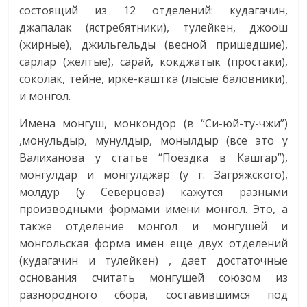
состоящий из 12 отделений: кудагачин,
джапалак (ястребятники), тулейкен, джоош
(жирные), джильгельды (весной пришедшие),
сарлар (желтые), сарай, кокджатык (простаки),
соколак, тейне, ирке-каштка (лысые баловники),
и монгол.
Имена монгуш, монкондор (в “Си-юй-ту-чжи”)
,монульдыр, мунулдыр, монылдыр (все это у
Валиханова у статье “Поездка в Кашгар”),
монгулдар и монгулджар (у г. Загряжского),
молдур (у Северцова) кажутся разными
производными формами имени монгол. Это, а
также отделение монгол и монгушей и
монгольская форма имен еще двух отделений
(кудагачин и тулейкен) , дает достаточные
основания считать монгушей союзом из
разнородного сбора, составившимся под