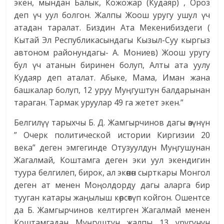
экен, мындан Балык, Кожожар (Кудаяр) , Ороз
деп үч уул болгон. Жалпы Жоош уругу ушул үч
атадан таралат. Биздин Ата Мекенибиздеги (
Кытай Эл Республикасындагы Кызыл-Суу кыргыз
автоном районундагы- А. Мониев) Жоош уругу
бул үч атанын биринен болуп, Алты ата уулу
Кудаяр деп аталат. Абыке, Мама, Иман жана
башкалар болуп, 12 уруу Муңгуштун балдарынан
тараган. Тармак уруулар 49 га жетет экен.”
Белгилүү тарыхчы Б. Д. Жамгырчинов дагы өзүнүн
” Очерк политической истории Киргизии 20
века” деген эмгегинде Отузуулдун Муңгушунан
Жагалмай, Коштамга деген эки уул экендигин
туура белгилеп, бирок, ал экөөнөн сырткары Монгол
деген ат менен Моңолдорду дагы аларга бир
тууган катары жаңылыш көрсөтүп койгон. Ошентсе
да Б. Жамгырчинов келтирген Жагалмай менен
Коштамгадан Муңгуштун жалпы 13 уругунун