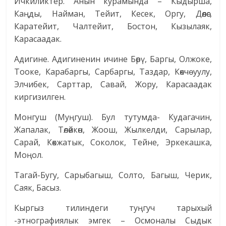
Ичкиликтер. Анын курамында – Кыдырша,
Каңды, Найман, Тейит, Кесек, Оргу, Дөөлөс,
Каратейит, Чалтейит, Бостон, Кызылаяк,
Карасаадак.
Адигине. Адигиненин ичине Бөрү, Баргы, Олжоке,
Тооке, Карабаргы, Сарбаргы, Таздар, Көкчө уулу,
Элчибек, Сарттар, Савай, Жору, Карасаадак
киргизилген.
Монгуш (Муңгуш). Бул тутумда- Кудагачин,
Жапалак, Төлөйкөн, Жоош, Жылкелди, Сарылар,
Сарай, Көкжатык, Соколок, Тейне, Эркекашка,
Моңол.
Тагай-Бугу, Сарыбагыш, Солто, Багыш, Черик,
Саяк, Басыз.
Кыргыз тилиндеги туңгуч тарыхый
-этнографиялык эмгек – Осмоналы Сыдык