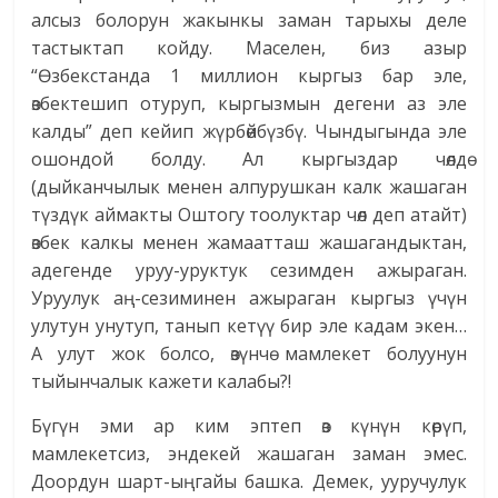
алсыз болорун жакынкы заман тарыхы деле
тастыктап койду. Маселен, биз азыр
“Өзбекстанда 1 миллион кыргыз бар эле,
өзбектешип отуруп, кыргызмын дегени аз эле
калды” деп кейип жүрбөйбүзбү. Чындыгында эле
ошондой болду. Ал кыргыздар чөлдө
(дыйканчылык менен алпурушкан калк жашаган
түздүк аймакты Оштогу тоолуктар чөл деп атайт)
өзбек калкы менен жамаатташ жашагандыктан,
адегенде уруу-уруктук сезимден ажыраган.
Уруулук аң-сезиминен ажыраган кыргыз үчүн
улутун унутуп, танып кетүү бир эле кадам экен…
А улут жок болсо, өзүнчө мамлекет болуунун
тыйынчалык кажети калабы?!
Бүгүн эми ар ким эптеп өз күнүн көрүп,
мамлекетсиз, эндекей жашаган заман эмес.
Доордун шарт-ыңгайы башка. Демек, ууручулук