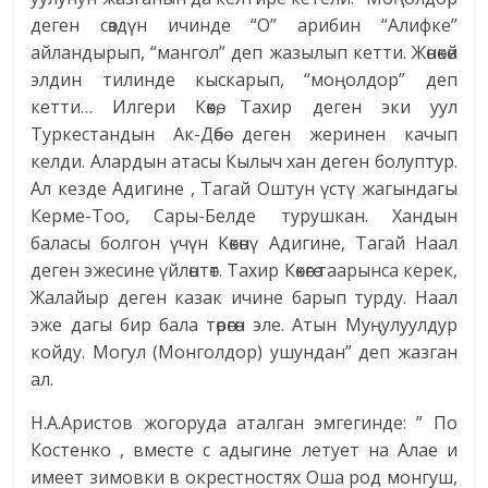
деген сөздүн ичинде “О” арибин “Алифке”
айландырып, “мангол” деп жазылып кетти. Жөнөкөй
элдин тилинде кыскарып, “моңолдор” деп
кетти… Илгери Көкө, Тахир деген эки уул
Туркестандын Ак-Дөбө деген жеринен качып
келди. Алардын атасы Кылыч хан деген болуптур.
Ал кезде Адигине , Тагай Оштун үстү жагындагы
Керме-Тоо, Сары-Белде турушкан. Хандын
баласы болгон үчүн Көкөнү Адигине, Тагай Наал
деген эжесине үйлөнтөт. Тахир Көкөгө таарынса керек,
Жалайыр деген казак ичине барып турду. Наал
эже дагы бир бала төрөгөн эле. Атын Муңулуулдур
койду. Могул (Монголдор) ушундан” деп жазган
ал.
Н.А.Аристов жогоруда аталган эмгегинде: ” По
Костенко , вместе с адыгине летует на Алае и
имеет зимовки в окрестностях Оша род монгуш,