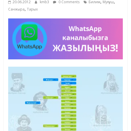
,
,
20.06.2012
kmb3
0 Comments
Билим
Муңгуш
жана
,
Санжыра
Тарых
адабияты