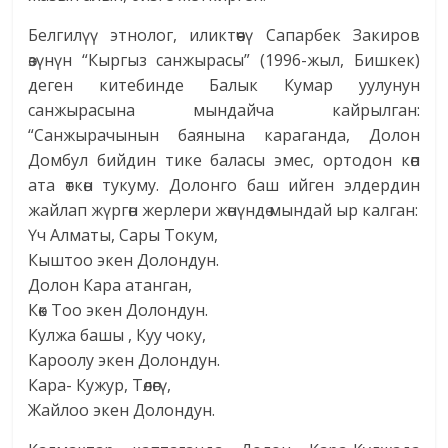
Белгилүү этнолог, иликтөөчү Сапарбек Закиров
өзүнүн “Кыргыз санжырасы” (1996-жыл, Бишкек)
деген китебинде Балык Кумар уулунун
санжырасына мындайча кайрылган:
“Санжырачынын баянына караганда, Долон
Домбул бийдин тике баласы эмес, ортодон көп
ата өткөн тукуму. Долонго баш ийген элдердин
жайлап жүргөн жерлери жөнүндө мындай ыр калган:
Үч Алматы, Сары Токум,
Кыштоо экен Долондун.
Долон Кара атанган,
Көк Тоо экен Долондун.
Кулжа башы , Куу чоку,
Кароолу экен Долондун.
Кара- Кужур, Төлөгү,
Жайлоо экен Долондун.