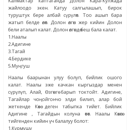
Калмактар каптаганда Долон Кара-Кулжада
жайлоодо экен. Катуу салгылашып, бирок
туруштук бере албай сүрүлөт. Тоо ашып бара
жатып белде өлөт. Долон өлгөн жер кийин Долон
бели аталып калат. Долон өлгөндө беш бала калат.
1.Наалы
2.Адигине
3.Тагай
4.Бердике
5.Муңгуш
Наалы баарынан улуу болуп, бийлик ошого
калат. Наалы эже качкан кыргыздар менен
сүрүлүп, Алай, Өзгөнгө барып токтойт. Адигине,
Тагайлар чоңойгончо элди билип, алар бой
жеткенде Көкө деген табыпка тийет. Бийлик
Адигине , Тагайдын колуна өтөт. Наалы Көкөгө
тийгенден кийин үч балалуу болот:
1.Курмушу