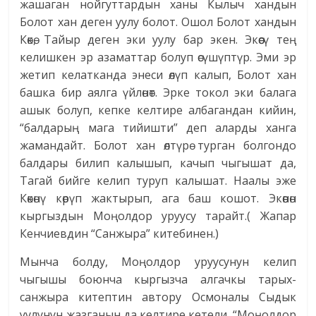
жашаган нойгуттардын ханы Кылыч хандын
Болот хан деген уулу болот. Ошол Болот хандын
Көкө, Тайыр деген эки уулу бар экен. Экөөсү тең
келишкен эр азаматтар болуп өсүшүптүр. Эми эр
жетип келатканда энеси өлүп калып, Болот хан
башка бир аялга үйлөнөт. Эрке токол эки балага
ашык болуп, кепке келтире албагандан кийин,
“балдарың мага тийишти” деп аларды ханга
жамандайт. Болот хан өлтүрө турган болгондо
балдары билип калышып, качып чыгышат да,
Тагай бийге келип туруп калышат. Наалы эже
Көкөнү көрүп жактырып, ага баш кошот. Экөөнөн
кыргыздын Моңолдор уруусу тарайт.( Жапар
Кенчиевдин “Санжыра” китебинен.)
Мынча болду, Моңолдор уруусунун келип
чыгышы боюнча кыргызча алгачкы тарых-
санжыра китептин автору Осмоналы Сыдык
уулунун жазганын да келтире кетели. “Моңолдор