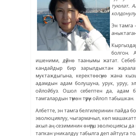
туюлат. 
колдонулу
Эн тамга 
аныктаган
Кыргыздар
болгон. 
ишеними, дүйнө таанымы жатат. Себеб
кандайдыр бир зарылдыктан жарала
муктаждыгына, керектөөсүнө жана кы
адамдын адам болушуна, урук, уруу, э
ойлойбуз. Ошол себептен да, адам б
тамгалардын түмөн түрүн ойлоп табышкан.
Албетте, эн тамга белгилеринин пайда б
эволюциялуу, чыгармачыл, көп машакатту
акыл аң-сезиминин өнүгүш эволюциясы да
тапкан уникалдуу табылга деп айтууга т