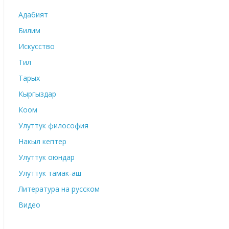
Адабият
Билим
Искусство
Тил
Тарых
Кыргыздар
Коом
Улуттук философия
Накыл кептер
Улуттук оюндар
Улуттук тамак-аш
Литература на русском
Видео