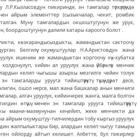
у Л.Р.Кызласовдун пикиринде, эн тамгалар түпкүлүгүндө
нен айрым элементтер (сызыкчалар, чекит, ромбик
кталган. Муну тамгалардын окшоштугунун же урук,
, боордоштугунун далили катары кароого болот .
йликти, көзкарандысыздыкты, жамандыктан сактоочу
дурган. Белгилүү окумуштуулар Н.А.Аристовдун жана
руулук ишеним же жамандыктан коргоочу күч-кубатка
 колдонулуп, кийин ал уруулук жана үйбүлөлүк менчик
алардын келип чыгышы азыркы мезгилге чейин толук
 тамгаларды урууга тийиштүүлүктү түшүндүрөт десе,
ээлигин, ошол нерсе, мал жана башкалар анын менчиги
амгалар, алгач уруулук, кийинчерек жанга, малга болгон
илдин өтүшү менен эн тамгалар урууга тийиштүүлүктү
апкы маани-мазмунунан кеңейип, жеке менчикти да
на айрым окумуштуу-тилчилердин тобу кыргыз уруулук
рдин жалпылыктары бир, алардын келип чыгуу тамыры
ген ойлорду айтып келишет. Албетте, бул пикирлер