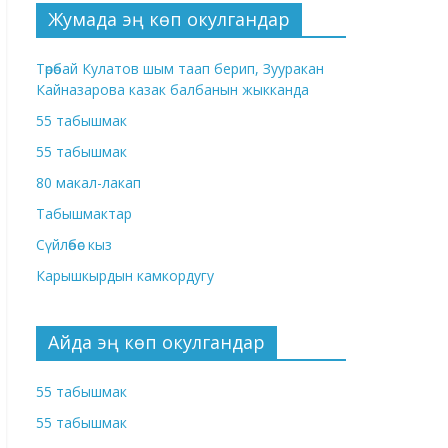
Жумада эң көп окулгандар
Төрөбай Кулатов шым таап берип, Зууракан
Кайназарова казак балбанын жыкканда
55 табышмак
55 табышмак
80 макал-лакап
Табышмактар
Сүйлөбөс кыз
Карышкырдын камкордугу
Айда эң көп окулгандар
55 табышмак
55 табышмак