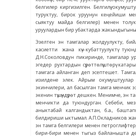
белгилер киргизилген. Белгилүү окумушту
туруктуу, бирок уруунун кеңейиши ме
сыяктуу майда белгилер) менен толу
уруулардын бир убактарда жакындыгынын
Эзелтен эн тамгалар жолдуулукту, би
касиетти жана күч-кубаттуулуктү туюн
Д.Н.Соколовдун пикиринде, тамгалар у
эгедер рухтардын сүрөттөлүштөрү катары
тамгага айланган деп эсептешет. Тамг
изилдене элек. Айрым окумуштуулар эн
экинчилери, ал басылган тамга менчик 
экенин түшүндүрөт дешкен. Менимче, эн т
менчикти да туюндурган. Себеби, мезг
аныктабай калгандыктан, б.а., башт
билдириши ыктымал. А.П.Окладников жа
эн тамга белгилери менен петроглифте
бири-бири менен тыгыз байланышта де