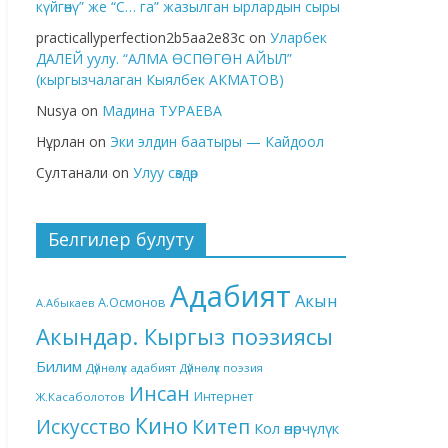
күйгөнү” же “С… га” жазылган ырлардын сыры
practicallyperfection2b5aa2e83c
on
Уларбек
ДАЛЕЙ уулу. “АЛМА ӨСПӨГӨН АЙЫЛ”
(кыргызчалаган Кыялбек АКМАТОВ)
Nusya
on
Мадина ТУРАЕВА
Нұрлан
on
Эки элдин баатыры — Кайдоол
Султанали
on
Улуу сөздөр
Белгилер булуту
Адабият
Акын
А.Осмонов
А.Абыкаев
Акындар. Кыргыз поэзиясы
Билим
Дүйнөлүк адабият
Дүйнөлүк поэзия
Инсан
Интернет
Ж.Касаболотов
Кино
Китеп
Искусство
Кол өнөрчүлүк