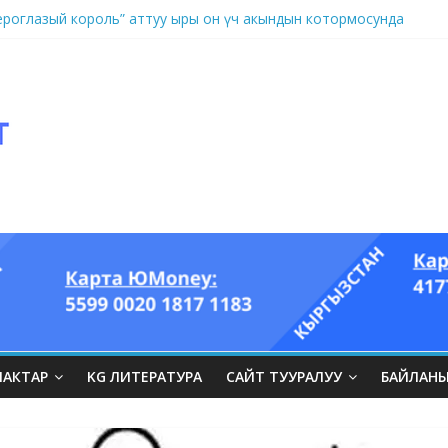
оглазый король” аттуу ыры он үч акындын котормосунда
ЛАКТАР
KG ЛИТЕРАТУРА
САЙТ ТУУРАЛУУ
БАЙЛАН