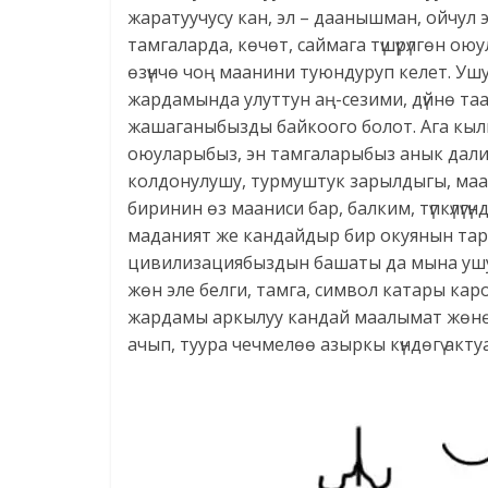
жаратуучусу кан, эл – даанышман, ойчул
тамгаларда, көчөт, саймага түшүрүлгөн ою
өзүнчө чоң маанини туюндуруп келет. Уш
жардамында улуттун аң-сезими, дүйнө т
жашаганыбызды байкоого болот. Ага кыл
оюуларыбыз, эн тамгаларыбыз анык дали
колдонулушу, турмуштук зарылдыгы, маа
биринин өз мааниси бар, балким, түпкүлүгү
маданият же кандайдыр бир окуянын тар
цивилизациябыздын башаты да мына ушу
жөн эле белги, тамга, символ катары ка
жардамы аркылуу кандай маалымат жөнөт
ачып, туура чечмелөө азыркы күндөгү акт