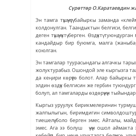
Сүрөттөр О.Каратаевдин ж
Эн тамга түшүнүгү байыркы заманда «кле
колдонулган. Таандыктын белгиси, белгил
деген түшүнүктү берген. Өздүктү туюндург
кандайдыр бир буюмга, малга (жаныбарла
коюлган.
Эн тамгалар туурасындагы алгачкы тар
жолуктурабыз. Ошондой эле кыргызга т
да кеңири көрүүгө болот. Алар байыркы т
элдин өздүк белгисин же гербин туюндур
болуп, ал тамгаларды өздөрүнүн тыйындары
Кыргыз уруулук бирикмелеринин турмуш
жалпылыгын, биримдигин символдоштург
тиешелүү боло берген эмес. Айталы, м
эмес. Ага ээ болуш үчүн ошол аймакта 
көбөйүп, бир нече уруктарга бөлүнсө, у