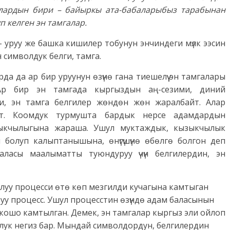
Алардын бири – байыркы ата-бабаларыбыз тарабынан
п келген эн тамгалар.
– уруу же башка кишилер тобунун энчиндеги мүлк ээсин
 символдук белги, тамга.
да да ар бир уруунун өзүнө гана тиешелүү эн тамгалары
Ар бир эн тамгада кыргыздын аң-сезими, диний
и, эн тамга белгилер жөндөн жөн жаралбайт. Алар
т. Коомдук турмушта бардык нерсе адамдардын
зыкчылыгына жараша. Ушул муктаждык, кызыкчылык
л болуп калыптанышына, өнүгүшүнө өбөлгө болгон деп
аласы маалыматты туюндуруу үчүн белгилердин, эн
олуу процесси өтө көп мезгилди кучагына камтыган
у процесс. Ушул процесстин өзүндө адам баласынын
 кошо камтылган. Демек, эн тамгалар кыргыз эли ойлоп
олук негиз бар. Мындай символдордун, белгилердин