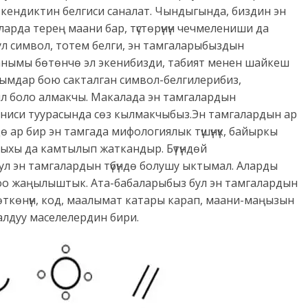
 экендиктин белгиси саналат. Чындыгында, биздин эн
уларда терең маани бар, түстөрүнүн чечмелениши да
ул символ, тотем белги, эн тамгаларыбыздын
аанымы бөтөнчө эл экенибизди, табият менен шайкеш
ымдар бою сакталган символ-белгилерибиз,
л боло алмакчы. Макалада эн тамгалардын
ниси туурасында сөз кылмакчыбыз.Эн тамгалардын ар
ндө ар бир эн тамгада мифологиялык түшүнүк, байыркы
ыхы да камтылып жаткандыр. Бүтүндөй
л эн тамгалардын түбүндө болушу ыктымал. Аларды
роо жаңылыштык. Ата-бабаларыбыз бул эн тамгалардын
көнүн, код, маалымат катары карап, маани-маңызын
уалдуу маселелердин бири.