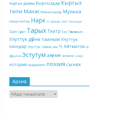
Кыргыз
Кыргыздар
Кыргыз даамы
тили
Манас
Музыка
Манасчылар
Нарк
Накыл кептер
О. Шакир
Салт
Санжыра
Тарых
Театр
Сын
Төкмө акын
Сүрөт
Тил
Улуттук дүйнө тааным
Улуттук
оюндар
Ч. Айтматов
Улуттук тамак-аш
Ш.
Эстутум
аңгеме
жомок
Дүйшеев
комуз
поэзия
сынак
котормо
маданият
Архив
Архив