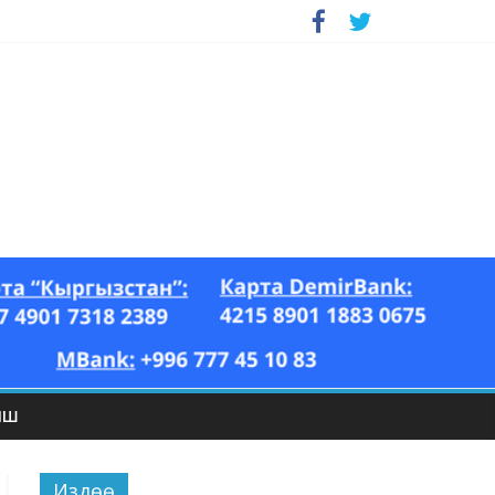
ЫШ
Издөө