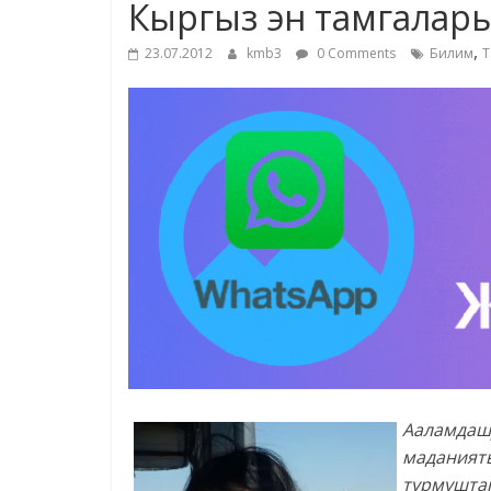
Кыргыз эн тамгалар
,
23.07.2012
kmb3
0 Comments
Билим
Т
Ааламдаш
маданият
турмуштаг