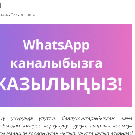
ы
,
,
арых
Тил
эн тамга
уу учурунда улуттук баалуулуктарыбыздан жана
ыбыздан ажыроо коркунучу туулуп, алардын коомдук
ы мааниси колдонуудан чыгып, унутта калып аткандай