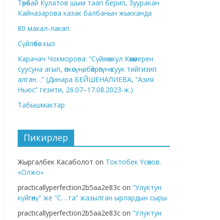
Төрөбай Кулатов шым таап берип, Зууракан
Кайназарова казак балбанын жыкканда
80 макал-лакап
Сүйлөбөс кыз
Карачач Чокморова: “Сүймөнкул Көкөмерен
суусуна агып, өпкөсүнө, бөйрөгүнө суук тийгизип
алган…” (Динара БЕЙШЕНАЛИЕВА, “Азия
Ньюс” гезити, 26.07–17.08.2023-ж.)
Табышмактар
Пикирлер
Жыргалбек Касаболот
on
Токтобек Үсөнов.
«Олжо»
practicallyperfection2b5aa2e83c
on
“Улуктун
күйгөнү” же “С… га” жазылган ырлардын сыры
practicallyperfection2b5aa2e83c
on
“Улуктун