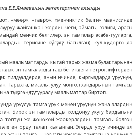
ана Е.Е.Ямаеванын эмгектеринен алынды
ймо», «мөөр», «тавро», «менчиктик белги» маанисинде
үү уруу жайгашкан жердин чеги, аймагы, ээлиги, арасы
ан мындай менчик белгилер, эн тамгалар асаба-тууларга,
рдын терисине күйгүзүлүп басылган), кул-күңдөргө да
ыхый маалыматтарды кытай тарых жазма булактарынан
аандык эн тамгаларды таш бетиндеги петроглифтерден
үрк тилдүү элдерде, анын ичинде, кыргыздарда уруунун,
ган. Тарыхта, мисалы, улуу моңгол хандарынын тамгасы
на түшүргөндүгү тууралу маалыматтар биртоп.
унда уруулук тамга урук менен уруунун жана алардын
ан. Бирок эн тамгаларды колдонуу укугу бардыгына
айда топтун же жөнөкөй жоокерлердин тамгасы болгон
ээлеген орду талап кылынган. Эгерде уруу ичинде эл
рукка жаңы тамга – негизги уруулук тамгасына кошумча