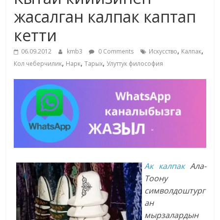
маданияты
жасалган калпак каптап
жана
кетти
адабияты
,
,
06.09.2012
kmb3
0 Comments
Искусство
Калпак
,
,
,
Кол чеберчилик
Нарк
Тарых
Улуттук философия
Ак калпак
Ала-
Тоону
символдоштург
ан
мырзалардын