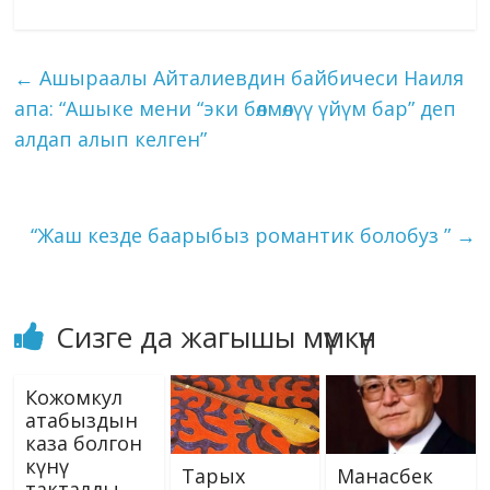
b
gr
e
bl
g
s
e
o
ai
ck
p
ar
o
a
dI
r
er
A
n
kl
l
et
y
e
←
Ашыраалы Айталиевдин байбичеси Наиля
o
m
n
p
g
as
Li
апа: “Ашыке мени “эки бөлмөлүү үйүм бар” деп
k
p
er
s
n
алдап алып келген”
ni
k
ki
“Жаш кезде баарыбыз романтик болобуз ”
→
Сизге да жагышы мүмкүн
Кожомкул
атабыздын
каза болгон
күнү
Тарых
Манасбек
такталды