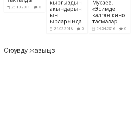
кыргыздын
Мусаев,
25.10.2011
0
акындарын
«Эсимде
ын
калган кино
ырларында
тасмалар
24.02.2018
0
24.04.2016
0
Оюңузду жазыңыз