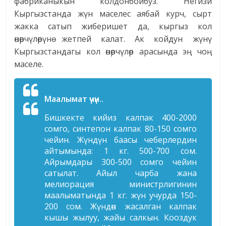
фабриканыкын колдонбойбуз. Негизи
Кыргызстанда жүн маселес аябай курч, сырт
жакка сатып жиберишет да, кыргыз кол
өнөрчүлөрүнө жетпей калат. Ак койдун жүнү
Кыргызстандагы кол өнөрчүлөр арасында эң чоң
маселе.
Маалымат үчүн..
Бишкекте кийиз калпак 400-2000
сомго, синтепон калпак 80-150 сомго
чейин. Жүндүн баасы чеберлердин
айтымында: 1 кг. 500-700 сом.
Айрымдары 300-500 сомго чейин
сатылат. Айыл чарба жана
мелиорация министрлигинин
маалыматында 1 кг. жүн учурда 150-
200 сом. Жүндөн жасалган калпак
кышы жылуу, жайы салкын. Кооздук