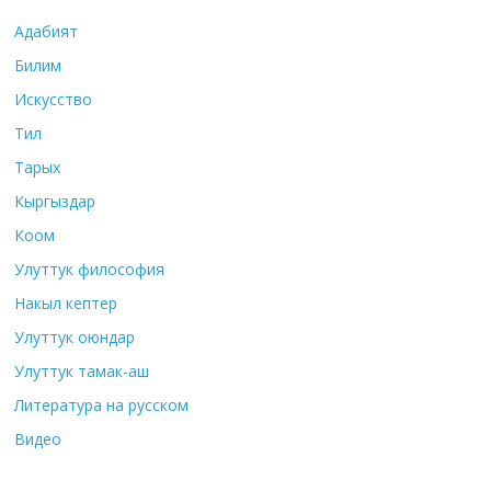
Адабият
Билим
Искусство
Тил
Тарых
Кыргыздар
Коом
Улуттук философия
Накыл кептер
Улуттук оюндар
Улуттук тамак-аш
Литература на русском
Видео