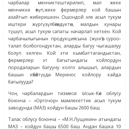
чарбалар менчиктештирилип, мал жеке
менчикке өтүп,жеке фермерлер кой башын
азайтып жиберишкен. Ошондой эле асыл тукум
иштери жүргүзүлбөгөндүктөн, малдын кунары
түшүп, асыл тукум сапаты начарлап кеткен. Кой
чарбачылыгынын продукциясына (жүнгө) суроо-
талап болбогондуктан, аларды багуу чыгашалуу
болуп келген. Кой эти кымбаттагандыктан,
фермерлер эт багытындагы койлордун
породаларын багууну колго алышып, алардын
башын көбөйтүүдө. Меринос койлору кайда
багылууда?
Чоң чарбалардын тизмеси:
Ысык-Көл облусу
боюнча – «Оргочор» мамлекеттик асыл тукум
заводунда (МАЗ) койдун башы 2600 баш;
Талас облусу боюнча – «М.Н.Лущихин» атындагы
МАЗ – койдун башы 6500 баш. Андан башка 10