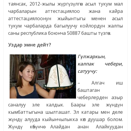
таянсак, 2012-жылы жүргүзүлгөн асыл тукум мал
чарбаларын аттестациялоо жана кайра
аттестациялоонун жыйынтыгы менен асыл
тукум чарбаларда багылуучу койлордун жалпы
саны республика боюнча 50887 башты түзгөн.
Уздар эмне дейт?
Гүлжаркын,
калпак чебери,
сатуучу:
– Алгач иш
баштаган
чеберлерден азыр
саналуу эле калдык. Баары эле жүндүн
кымбаттыгына шылташат. Эл катары мен деле
жүндү алууда кыйынчылыкка көп дуушар болом.
Жүндү көбүнчө Алайдан анан Алайкуудан