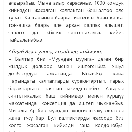
алдырабыз. Мына азыр карасаңыз, 1000 сомдук
кийизден жасалган калпактан беш-алтоо эле
турат. Калганынын баары синтепон. Анан калса,
той-ашка баары эле арзан калпак алышат.
Ошого да көбүнчө синтетикалык кийиз
пайдаланабыз.
Айдай Асангулова, дизайнер, кийизчи:
– Былтыр биз «Муундан муунга» деген бир
жылдык долбоор менен иштегенбиз. Ушул
долбоордун алкагында Ысык-Көл жана
Нарындагы калпактарды сүрөткө тартып, тарых
барактарына таянып изилдегенбиз. Азыркы
синтетикалык баш кийимдер менен күрөшүү
максатында, консепция да иштеп чыкканбыз.
Мисалы: Ар бир мүчөлдүн өзүнө тиешелүү оюлары
жана түсү бар. Бул калпактарды жасоодо биз
колго жасалган кийизди гана колдонобуз,