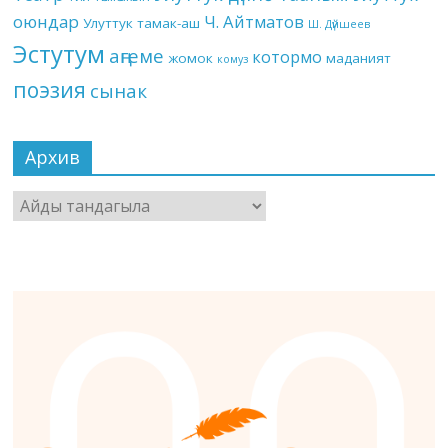
оюндар
Ч. Айтматов
Улуттук тамак-аш
Ш. Дүйшеев
Эстутум
аңгеме
котормо
жомок
маданият
комуз
поэзия
сынак
Архив
Архив