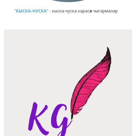
"КЫСКА-НУСКА"
- кыска-нуска карасөз чыгармалар