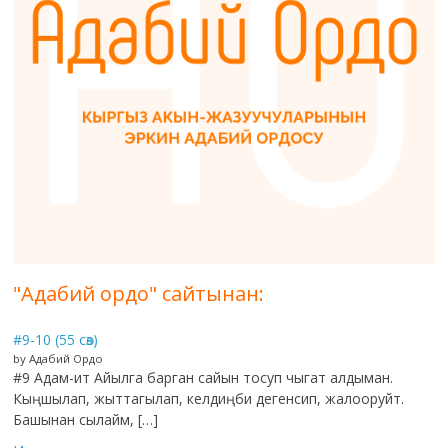
"Адабий ордо" сайтынан:
#9-10 (55 сөз)
by Адабий Ордо
#9 Адам-ит Айылга барган сайын тосуп чыгат алдыман.
Кыңшылап, жыттагылап, келдиңби дегенсип, жалооруйт.
Башынан сылайм, […]