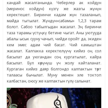
кандай жасалганында. Чеберлер ак койдун
(меринос койдун) күзгү же жазгы жүнүн
керектешет. Биринчи кадам жүн тазаланып,
майда тытылат. Жүндүн«сабамы» 1,2,3 тарам
болот. Сабоо табылгыдан жасалат. Эң биринчи
таза тарамы үстүңкү бетине чыгат. Аны уютууда
абалы ысык сууну чачып, чийди оройт да, экиден
кем эмес адам чий басат. Чий камыштан
жасалат. Калпакка керектелүүчү кийиз оң сол
басылат да уюгандан соң кургатылат, кайра
басылат. Бул көрүнүш үч жолу кайталанат.
Кургаган кийиз даяр болгондо калпактын төрт
талаасы бычылат. Муну менен эле токтоп
калбастан, оюсу же калпактын гүлү салынат.