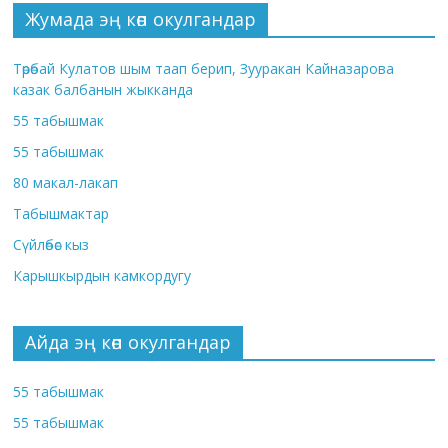
Жумада эң көп окулгандар
Төрөбай Кулатов шым таап берип, Зууракан Кайназарова
казак балбанын жыкканда
55 табышмак
55 табышмак
80 макал-лакап
Табышмактар
Сүйлөбөс кыз
Карышкырдын камкордугу
Айда эң көп окулгандар
55 табышмак
55 табышмак