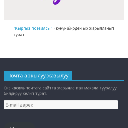
"Кыргыз поэзиясы"
- күнүнө бирден ыр жарыяланып
турат
Почта аркылуу жазылуу
Сиз көрсөткөн почтага сайтта жарыяланган макала тууралуу
билдирүү келип турат.
E-
mail
дарек