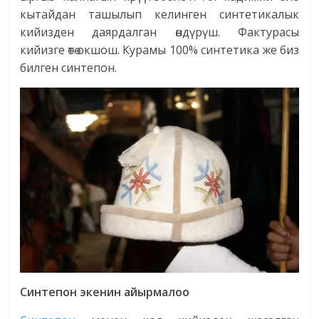
кытайдан ташылып келинген синтетикалык
кийизден даярдалган өндүрүш. Фактурасы
кийизге өтө окшош. Курамы 100% синтетика же биз
билген синтепон.
Синтепон экенин айырмалоо