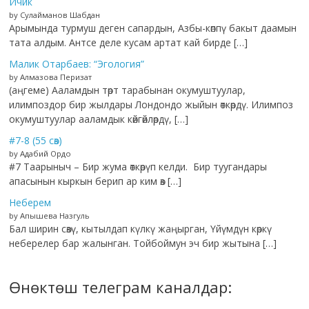
Ичик
by Сулайманов Шабдан
Арымында турмуш деген сапардын, Азбы-көппү бакыт даамын
тата алдым. Антсе деле кусам артат кай бирде […]
Малик Отарбаев: “Эгология”
by Алмазова Перизат
(аңгеме) Ааламдын төрт тарабынан окумуштуулар,
илимпоздор бир жылдары Лондондо жыйын өткөрдү. Илимпоз
окумуштуулар ааламдык көйгөйлөрдү, […]
#7-8 (55 сөз)
by Адабий Ордо
#7 Таарыныч – Бир жума өткөрүп келди. Бир туугандары
апасынын кыркын берип ар ким өз […]
Неберем
by Апышева Назгуль
Бал ширин сөзү, кытылдап күлкү жаңырган, Үйүмдүн көркү
неберелер бар жалынган. Тойбоймун эч бир жытына […]
Өнөктөш телеграм каналдар: