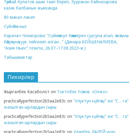
Төрөбай Кулатов шым таап берип, Зууракан Кайназарова
казак балбанын жыкканда
80 макал-лакап
Сүйлөбөс кыз
Карачач Чокморова: “Сүймөнкул Көкөмерен суусуна агып, өпкөсүнө,
бөйрөгүнө суук тийгизип алган…” (Динара БЕЙШЕНАЛИЕВА,
“Азия Ньюс” гезити, 26.07–17.08.2023-ж.)
Табышмактар
Пикирлер
Жыргалбек Касаболот
on
Токтобек Үсөнов. «Олжо»
practicallyperfection2b5aa2e83c
on
“Улуктун күйгөнү” же “С… га”
жазылган ырлардын сыры
practicallyperfection2b5aa2e83c
on
“Улуктун күйгөнү” же “С… га”
жазылган ырлардын сыры
practicallyperfection2b5aa2e83c
on
Уларбек ДАЛЕЙ уулу.