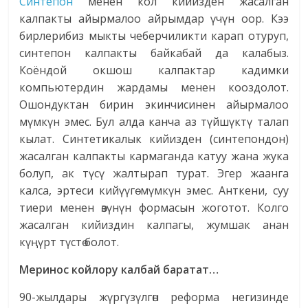
Синтепон
менен кол кийизден жасалган
калпакты айырмалоо айрымдар үчүн оор. Кээ
бирлерибиз мыкты чеберчиликти карап отуруп,
синтепон калпакты байкабай да калабыз.
Коёндой окшош калпактар кадимки
компьютердин жардамы менен кооздолот.
Ошондуктан бирин экинчисинен айырмалоо
мүмкүн эмес. Бул алда канча аз түйшүктү талап
кылат. Синтетикалык кийизден (синтепондон)
жасалган калпакты кармаганда катуу жана жука
болуп, ак түсү жалтырап турат. Эгер жаанга
калса, эртеси кийүүгө мүмкүн эмес. Анткени, суу
тиери менен өзүнүн формасын жоготот. Колго
жасалган кийиздин калпагы, жумшак анан
күңүрт түстө болот.
Меринос койлору калбай баратат…
90-жылдары жүргүзүлгөн реформа негизинде