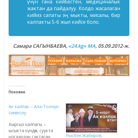
үчүн гана кийбестен, медициналык
жактан да пайдалуу. Колдо жасалаган
кийиз сапаты эң мыкты, мисалы, бир
калпакты 5-6 жыл кийсе боло.
Самара САГЫНБАЕВА,
«24.kg» MA
, 05.09.2012-ж.
Похожее
Ак калпак – Ала-Тоонун
символу
Кыргыз калпагы –
ысыкта күндөн, суукта
Рысбек Жабиров,
ызгаардан сактаган,