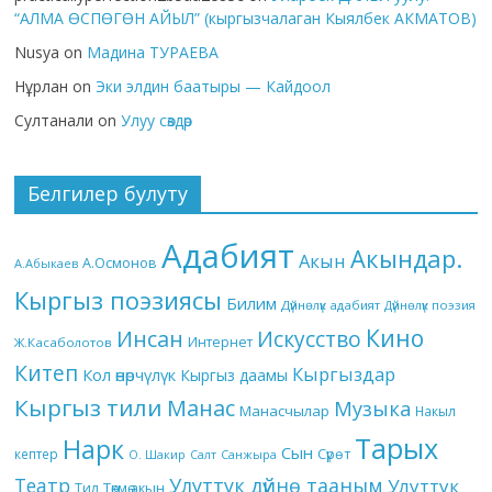
“АЛМА ӨСПӨГӨН АЙЫЛ” (кыргызчалаган Кыялбек АКМАТОВ)
Nusya
on
Мадина ТУРАЕВА
Нұрлан
on
Эки элдин баатыры — Кайдоол
Султанали
on
Улуу сөздөр
Белгилер булуту
Адабият
Акындар.
Акын
А.Осмонов
А.Абыкаев
Кыргыз поэзиясы
Билим
Дүйнөлүк адабият
Дүйнөлүк поэзия
Кино
Инсан
Искусство
Интернет
Ж.Касаболотов
Китеп
Кыргыздар
Кол өнөрчүлүк
Кыргыз даамы
Кыргыз тили
Манас
Музыка
Манасчылар
Накыл
Тарых
Нарк
Сын
кептер
Сүрөт
О. Шакир
Салт
Санжыра
Театр
Улуттук дүйнө тааным
Улуттук
Төкмө акын
Тил