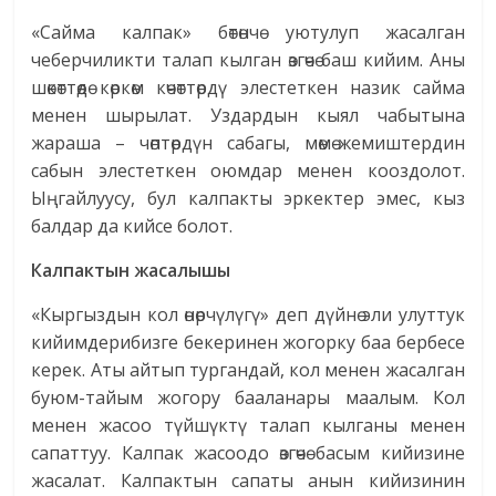
«Сайма калпак» бөтөнчө уютулуп жасалган
чеберчиликти талап кылган өзгөчө баш кийим. Аны
шөкөттөөдө көркөм көчөттөрдү элестеткен назик сайма
менен шырылат. Уздардын кыял чабытына
жараша – чөптөрдүн сабагы, мөмө-жемиштердин
сабын элестеткен оюмдар менен кооздолот.
Ыңгайлуусу, бул калпакты эркектер эмес, кыз
балдар да кийсе болот.
Калпактын жасалышы
«Кыргыздын кол өнөрчүлүгү» деп дүйнө эли улуттук
кийимдерибизге бекеринен жогорку баа бербесе
керек. Аты айтып тургандай, кол менен жасалган
буюм-тайым жогору бааланары маалым. Кол
менен жасоо түйшүктү талап кылганы менен
сапаттуу. Калпак жасоодо өзгөчө басым кийизине
жасалат. Калпактын сапаты анын кийизинин