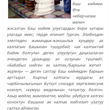
баш кийими.
Өтө
чеберчилик
менен
жасалган баш кийим улуктардын бири катары
улагада эмес, төрдө илинип турган. Элибиздин
эзелтеден жамандык-жакшылык күндөрү ак
калпагын башынан түшүрбөй, «ак калпактай
бийик болгула» деген улуулугун даңазалаган
эчендеген ураандар эл оозунан түшпөйт.
«Бабабыз кийген ак калпак,/Баркына жетип
жүрөлү» — деген саптар баш кийимдин баркын
арттырат. Кыргыз калпагы мурдагы эл
чарбачылыгынын Бүткүл союздук көргөзмөсүнө
коюлуп, «күмүш медалына» татыктуу болгон.
Азыр мейли, мамлекетке, мейли, үйүбүзгө келген
коноктун башына ак калпак кийгизип узатуу
салтка айланган.