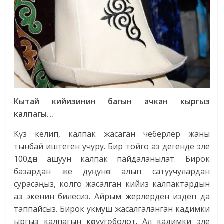
Кытай кийизинин багын ачкан кыргыз
калпагы…
Күз келип, калпак жасаган чеберлер жаны
тынбай иштеген учуру. Бир тойго аз дегенде эле
100дөн ашуун калпак пайдаланылат. Бирок
базардан же дүңүнөн алып сатуучулардан
сурасаңыз, колго жасалган кийиз калпактардын
аз экенин билесиз. Айрым жерлерден издеп да
таппайсыз. Бирок укмуш жасалгаланган кадимки
ыргыз калпагын көрүүгө болот. Ал кадимки эле