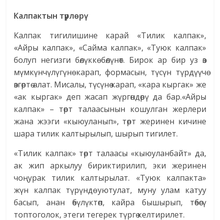
Калпактын түрлөрү
Калпак тигилишине карай «Тилик калпак»,
«Айры калпак», «Сайма калпак», «Туюк калпак»
болуп негизги бөлүккө бөлүнөт. Бирок ар бир уз өз
мүмкүнчүлүгүнө карап, формасын, түсүн түрдүүчө
өзгөртө алат. Мисалы, түсүнө карап, «кара кыргак» же
«ак кыргак» деп жасап жүргөндөрү да бар.«Айры
калпак» – төрт талаасынын кошулган жерлери
жана жээги «кыюуланып», төрт жеринен кичине
шара тилик калтырылып, шырып тигилет.
«Тилик калпак» төрт талаасы «кыюуланбайт» да,
ак жип аркылуу бириктирилип, эки жеринен
чоңурак тилик калтырылат. «Туюк калпакта»
жүн калпак түрүндө уютулат, муну улам катуу
басып, анан өбүлүктөп, кайра бышырып, төбөсү
топтоголок, этеги тегерек түргө келтирилет.