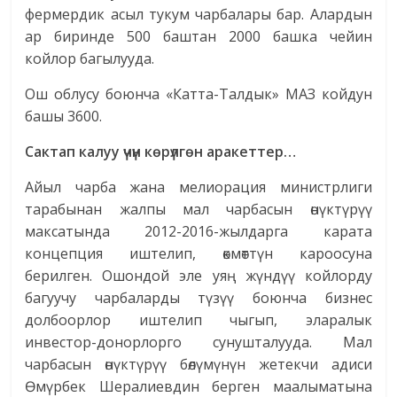
фермердик асыл тукум чарбалары бар. Алардын
ар биринде 500 баштан 2000 башка чейин
койлор багылууда.
Ош облусу боюнча «Катта-Талдык» МАЗ койдун
башы 3600.
Сактап калуу үчүн көрүлгөн аракеттер…
Айыл чарба жана мелиорация министрлиги
тарабынан жалпы мал чарбасын өнүктүрүү
максатында 2012-2016-жылдарга карата
концепция иштелип, өкмөттүн кароосуна
берилген. Ошондой эле уяң жүндүү койлорду
багуучу чарбаларды түзүү боюнча бизнес
долбоорлор иштелип чыгып, эларалык
инвестор-донорлорго сунушталууда. Мал
чарбасын өнүктүрүү
бөлүмүнүн жетекчи адиси
Өмүрбек Шералиевдин берген маалыматына