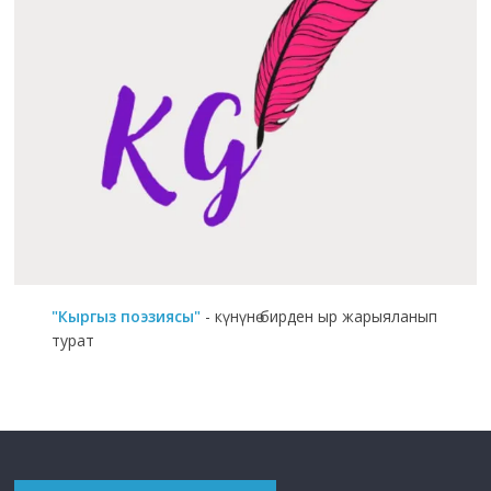
"Кыргыз поэзиясы"
- күнүнө бирден ыр жарыяланып
турат