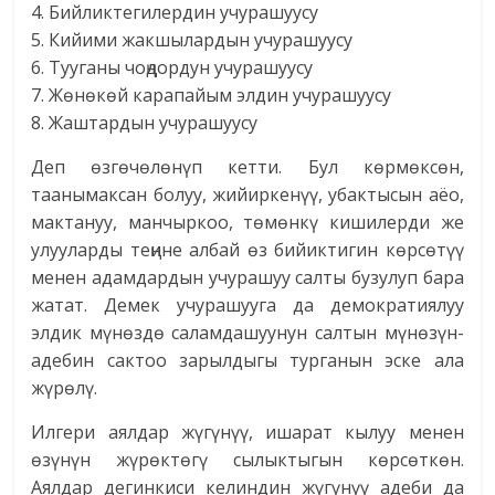
4. Бийликтегилердин учурашуусу
5. Кийими жакшылардын учурашуусу
6. Тууганы чоңдордун учурашуусу
7. Жөнөкөй карапайым элдин учурашуусу
8. Жаштардын учурашуусу
Деп өзгөчөлөнүп кетти. Бул көрмөксөн,
таанымаксан болуу, жийиркенүү, убактысын аёо,
мактануу, манчыркоо, төмөнкү кишилерди же
улууларды теңине албай өз бийиктигин көрсөтүү
менен адамдардын учурашуу салты бузулуп бара
жатат. Демек учурашууга да демократиялуу
элдик мүнөздө саламдашуунун салтын мүнөзүн-
адебин сактоо зарылдыгы турганын эске ала
жүрөлү.
Илгери аялдар жүгүнүү, ишарат кылуу менен
өзүнүн жүрөктөгү сылыктыгын көрсөткөн.
Аялдар дегинкиси келиндин жүгүнүү адеби да