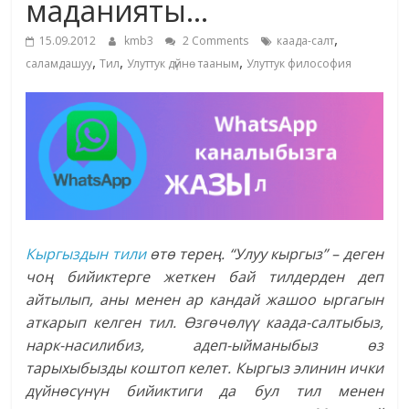
маданияты…
жана
,
адабияты
15.09.2012
kmb3
2 Comments
каада-салт
,
,
,
саламдашуу
Тил
Улуттук дүйнө тааным
Улуттук философия
Кыргыздын тили
өтө терең. “Улуу кыргыз” – деген
чоң бийиктерге жеткен бай тилдерден деп
айтылып, аны менен ар кандай жашоо ыргагын
аткарып келген тил. Өзгөчөлүү каада-салтыбыз,
нарк-насилибиз, адеп-ыйманыбыз өз
тарыхыбызды коштоп келет. Кыргыз элинин ички
дүйнөсүнүн бийиктиги да бул тил менен