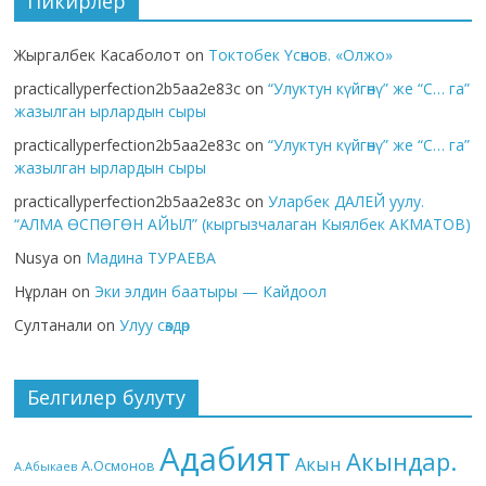
Пикирлер
Жыргалбек Касаболот
on
Токтобек Үсөнов. «Олжо»
practicallyperfection2b5aa2e83c
on
“Улуктун күйгөнү” же “С… га”
жазылган ырлардын сыры
practicallyperfection2b5aa2e83c
on
“Улуктун күйгөнү” же “С… га”
жазылган ырлардын сыры
practicallyperfection2b5aa2e83c
on
Уларбек ДАЛЕЙ уулу.
“АЛМА ӨСПӨГӨН АЙЫЛ” (кыргызчалаган Кыялбек АКМАТОВ)
Nusya
on
Мадина ТУРАЕВА
Нұрлан
on
Эки элдин баатыры — Кайдоол
Султанали
on
Улуу сөздөр
Белгилер булуту
Адабият
Акындар.
Акын
А.Осмонов
А.Абыкаев