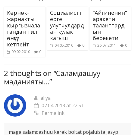
Көрнөк-
Социалистт
“Айгиненин”
жарнакты
ерге
аракети
кыргызчала
улутчулдард
таланттард
гандан тил
ан кулак
ын
өнүгүп
кагыш
берекети
кетпейт
04.05.2010
0
26.07.2011
0
09.02.2010
0
2 thoughts on “
Саламдашуу
маданияты…
”
aliya
07.04.2013 at 22:51
Permalink
maga salamdashuu kerek boltat pojaluista jazyp