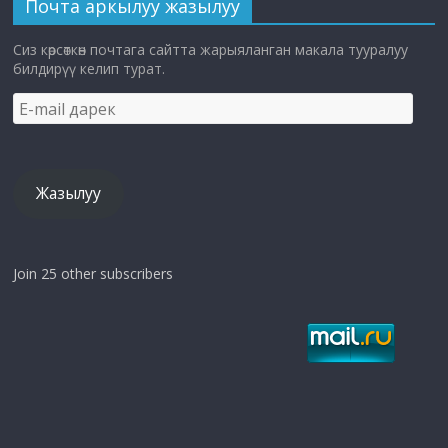
Почта аркылуу жазылуу
Сиз көрсөткөн почтага сайтта жарыяланган макала тууралуу
билдирүү келип турат.
E-
mail
дарек
Жазылуу
Join 25 other subscribers