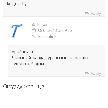
koigulachy
Reply
kmb3
08.04.2013 at 09:26
Permalink
Арыбагыла!
Чынын айтканда, суранычыңызга жакшы
түшүнө албадым.
Reply
Оюңузду жазыңыз