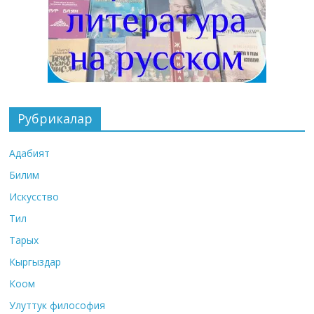
Рубрикалар
Адабият
Билим
Искусство
Тил
Тарых
Кыргыздар
Коом
Улуттук философия