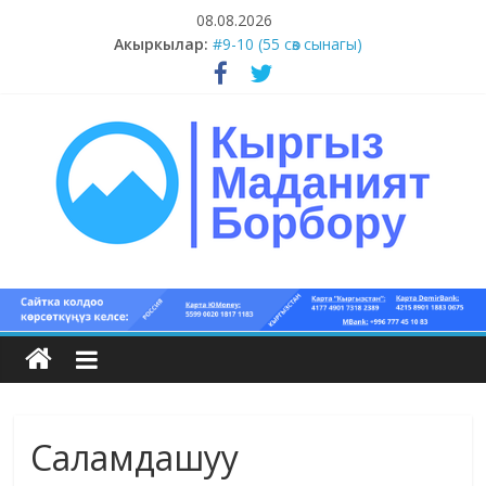
Skip
08.08.2026
#11-12 (55 сөз сынагы)
to
Акыркылар:
#9-10 (55 сөз сынагы)
content
#5-8 (55 сөз сынагы)
#1-4 (55 сөз сынагы)
#13-14 (55 сөз сынагы)
Кыргыз
маданият
борбору
Саламдашуу
Кыргыз
маданияты