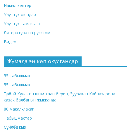
Накыл кептер
Улуттук оюндар
Улуттук тамак-аш
Литература на русском
Видео
Жумада эң көп окулгандар
55 табышмак
55 табышмак
Төрөбай Кулатов шым таап берип, Зууракан Кайназарова
казак балбанын жыкканда
80 макал-лакап
Табышмактар
Сүйлөбөс кыз