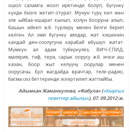
ошол саламга жооп иретинде болуп, бүгүнкү
күндө бизге жетип отурат. Мунун түрү көп жөн
эле ыйбаа-ишарат кылып, колун бооруна алып,
башын ийкеп ж.б. түрлөрү менен белги берип
келген. Ал эми бүгүнкү аялдар, жат кишинин
кандай ден-соолугуна карабай өбүшүп жатат.
Мүмкүн ал адам туберкулёз, ВИЧ-СПИД,
малярия, тиф, тери, сарык оорусу ж.б. ички аш
казан, боор жыт келүүчү оорулар менен
оорусачы. Бул жагдайда врачтар, теле-радио,
басма сөз беттеринде эскертилип жатпайбы.
Айымкан Жаманкулова
,
«Фабула» (
«Кыргыз
гезиттер айылы»
), 07. 09.2012-ж.