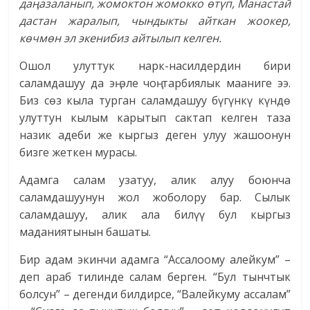
даңазаланып, жомоктон жомокко өтүп, Манастай
дастан жаралып, чындыкты айткан жоокер,
көчмөн эл экенибиз айтылып келген.
Ошол улуттук нарк-насилдердин бири
саламдашуу да эң эле чоң тарбиялык мааниге ээ.
Биз сөз кыла турган саламдашуу бүгүнкү күндө
улуттун кылым карытып сактап келген таза
назик адеби же кыргыз деген улуу жашоонун
бизге жеткен мурасы.
Адамга салам узатуу, алик алуу боюнча
саламдашуунун жол жоболору бар. Сылык
саламдашуу, алик ала билүү бул кыргыз
маданиятынын башаты.
Бир адам экинчи адамга “Ассалоому алейкум” –
деп араб тилинде салам берген. “Бул тынчтык
болсун” – дегенди билдирсе, “Валейкуму ассалам”