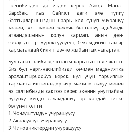
экенибизден да издөө керек. Айкөл Манас,
Барсбек, кыз Сайкал деги эле түпкү
баатырларыбыздын баары кол сунуп учурашуу
менен, жоо менен жекече беттешүү адебинде
атаандашынын колун кармап, анын ден-
соолугун, эр жүрөктүүлүгүн, бекемдигин тамыр
кармагандай билип, өзүнө жыйынтык чыгарган.
Бул сапат элибизде кылым карытып келе жатат.
Биз бул нарк-насилибизди көчмөн маданиятка
аралаштырбообуз керек. Бул үчүн тарбиялык
тармакта иштегендер аяр мамиле кылуу менен
өз салтыбызды сактоо керек экенин унутпайлы.
Бүгүнкү күндө саламдашуу ар кандай типке
бөлүнүп кетти.
1. Чоң муштумдун учурашуусу
2. Акчалуунун учурашуусу
3. Чиновниктердин учурашуусу