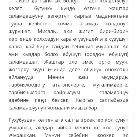
– “Сизге да тынчтык болсун” – деп колдонулуп
келет… бүгүнкү күндө өзгөчө жаштар
саламдашууну өзгөртүп кыргыз маданиятына
туура келбеген көчмө агымды колдонуп
жүрүшөт. Мисалы, эки жигит бири-бирин
көргөндө колхоздун кара өгүзүндөй эле сүзүшүп
калса, кай бири тайдай тебишип учурашат. Ал
эми кыздар болсо өбүшүп (ооздон өбүшүп)
саламдашат. Жаштар эле эмес орто муун,
жогорку муун ичинде деле өбүшүү өнөкөткө
айланууда. Менин жаш муундарды
тарбиялоодогу ата-энелерге, мугалимдерге,
тарбиячыларга кайрылуум – саламдашуу
адебине көңүл бөлсөк. Кыргыз салтыбызда
саламдашуунун чоң маани маңызы бар.
Рухубуздан келген ата салты эркектер кол сунуп
учурашса, аялдар ыйбаа менен же кол сунуп
учурашкан. Мунун себебин жоокер эл