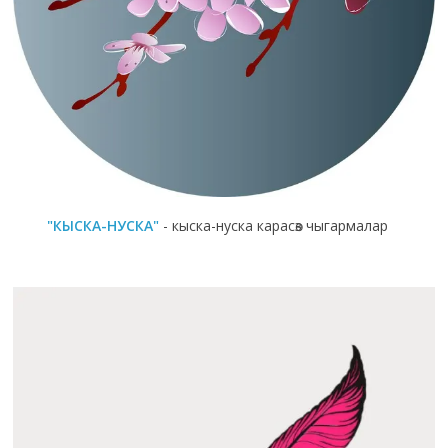
"КЫСКА-НУСКА"
- кыска-нуска карасөз чыгармалар