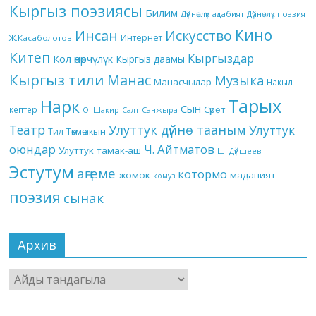
Кыргыз поэзиясы
Билим
Дүйнөлүк адабият
Дүйнөлүк поэзия
Кино
Инсан
Искусство
Интернет
Ж.Касаболотов
Китеп
Кыргыздар
Кол өнөрчүлүк
Кыргыз даамы
Кыргыз тили
Манас
Музыка
Манасчылар
Накыл
Тарых
Нарк
Сын
кептер
Сүрөт
О. Шакир
Салт
Санжыра
Театр
Улуттук дүйнө тааным
Улуттук
Төкмө акын
Тил
оюндар
Ч. Айтматов
Улуттук тамак-аш
Ш. Дүйшеев
Эстутум
аңгеме
котормо
жомок
маданият
комуз
поэзия
сынак
Архив
Архив