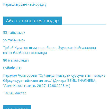
Карышкырдын камкордугу
Айда эң көп окулгандар
55 табышмак
55 табышмак
Төрөбай Кулатов шым таап берип, Зууракан Кайназарова
казак балбанын жыкканда
80 макал-лакап
Сүйлөбөс кыз
Карачач Чокморова: “Сүймөнкул Көкөмерен суусуна агып, өпкөсүнө,
бөйрөгүнө суук тийгизип алган…” (Динара БЕЙШЕНАЛИЕВА,
“Азия Ньюс” гезити, 26.07–17.08.2023-ж.)
Табышмактар