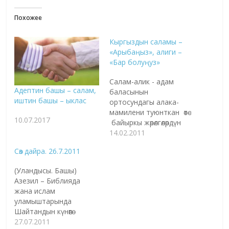
Похожее
Кыргыздын саламы –
«Арыбаңыз», алиги –
«Бар болуңуз»
Салам-алик - адам
Адептин башы – салам,
баласынын
иштин башы – ыклас
ортосундагы алака-
мамилени туюнткан өтө
10.07.2017
байыркы жөрөлгөлөрдүн
бири. Абалкы адамдар
14.02.2011
үчүн жарыкка келген
Сөз дайра. 26.7.2011
наристенин «аа» деп
чыгарган үнү анын
(Уландысы. Башы)
аман-дыгын билгизип,
Азезил – Библияда
айланадагыларды ага
жана ислам
жооп кайтарууга («бу»)
уламыштарында
түрткөн. Балким, алака-
Шайтандын күнөөгө
мамиле, суроо-жоопту
баталек периште
27.07.2011
билдирген «а-бу» деген