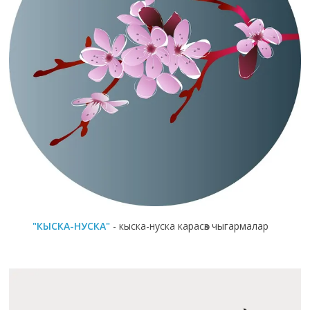
"КЫСКА-НУСКА"
- кыска-нуска карасөз чыгармалар