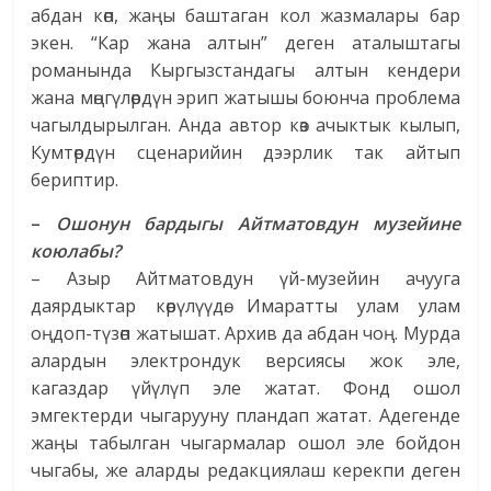
абдан көп, жаңы баштаган кол жазмалары бар
экен. “Кар жана алтын” деген аталыштагы
романында Кыргызстандагы алтын кендери
жана мөңгүлөрдүн эрип жатышы боюнча проблема
чагылдырылган. Анда автор көз ачыктык кылып,
Кумтөрдүн сценарийин дээрлик так айтып
бериптир.
–
Ошонун бардыгы Айтматовдун музейине
коюлабы?
– Азыр Айтматовдун үй-музейин ачууга
даярдыктар көрүлүүдө. Имаратты улам улам
оңдоп-түзөп жатышат. Архив да абдан чоң. Мурда
алардын электрондук версиясы жок эле,
кагаздар үйүлүп эле жатат. Фонд ошол
эмгектерди чыгарууну пландап жатат. Адегенде
жаңы табылган чыгармалар ошол эле бойдон
чыгабы, же аларды редакциялаш керекпи деген