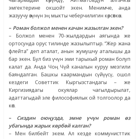
чыгармадай көрүндү, Айтматовдун алгачкы
эмгектерине окшойт экен. Менимче, анда
жазуучу өзүнүн эң мыкты чеберчилигин көрсөткөн.
–
Роман болжол менен качан жазылган экен?
– Болжол менен 70-жылдардын аягында же
ортосунда орус тилинде жазылыптыр. “Жер жана
флейта” деп аталат, анын жумушчу аталышы да
бар экен. Бул биз үчүн эми тарыхый роман болуп
калат да. Анда Чоң Чүй каналын куруу мезгили
баяндалган. Башкы каармандын сүйүүсү, ошол
кездеги Советтик Кыргызстандагы – же
Киргизиядагы окуялар чагылдырылат,
адаттагыдай эле философиялык ой толгоолор да
көп.
–
Сиздин оюңузда, эмне үчүн роман өз
убагында жарык көрбөй калган?
– Мен билбейт экем. Ал кезде коммунисттик