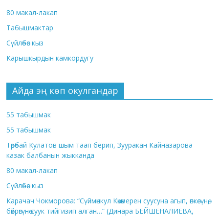
80 макал-лакап
Табышмактар
Сүйлөбөс кыз
Карышкырдын камкордугу
Айда эң көп окулгандар
55 табышмак
55 табышмак
Төрөбай Кулатов шым таап берип, Зууракан Кайназарова
казак балбанын жыкканда
80 макал-лакап
Сүйлөбөс кыз
Карачач Чокморова: “Сүймөнкул Көкөмерен суусуна агып, өпкөсүнө,
бөйрөгүнө суук тийгизип алган…” (Динара БЕЙШЕНАЛИЕВА,