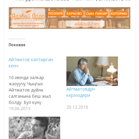
Похожее
Айтматов калтырган
кенч
10-июнда залкар
жазуучу Чыңгыз
Айтматовдун
Айтматов дүйнө
керээздери
салганына беш жыл
болду. Бул күнү
20.12.2016
окурмандар менен
19.06.2013
Айтматов таануучулар
жазуучунун адабий
мурастарын жана
алардын барк-баасын