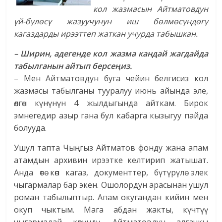
кол жазмасын Айтматовдун
үй-бүлөсү жазуучунун иш бөлмөсүндөгү
кагаздарды ирээттеп жаткан учурда табышкан.
– Ширин, адегенде кол жазма кандай жагдайда
табылганын айтып берсеңиз.
– Мен Айтматовдун буга чейин белгисиз кол
жазмасы табылганы тууралуу июнь айында эле,
өлгөн күнүнүн 4 жылдыгында айткам. Бирок
эмнегедир азыр гана бул кабарга кызыгуу пайда
болууда.
Ушул тапта Чыңгыз Айтматов фонду жана апам
атамдын архивин ирээтке келтирип жатышат.
Анда өтө көп кагаз, документтер, бүтүрүлө элек
чыгармалар бар экен. Ошолордун арасынан ушул
роман табылыптыр. Апам окугандан кийин мен
окуп чыктым. Мага абдан жакты, күчтүү