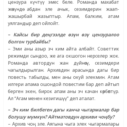
цензура күчтүү эмес беле. Романда махабат
жөнүндө абдан эле ачык, сезимдерин жаап-
жашырбай жазыптыр. Апам, балким, атам
уялгандыр деп ойлойт.
–
Кайсы бир деңгээлде өзүн өзү цензуралоо
болгон турбайбы?
– Эми аны азыр эч ким айта албайт. Советтик
режимди сындоо, же ага окшогон нерселер жок.
Романда автордун жан дүйнөсү, сезимдери
чагылдырылган. Архивдин арасында дагы бир
повесть табылды, мен аны окуй элекмин. Атам
илгери апама ошондой повестим бар деп айтып
берген экен, бирок апам аны эч качан көрбөптүр.
Ал “Агам менен кезигишүү” деп аталат.
–
Эч ким билбеген дагы канча чыгармалар бар
болушу мүмкүн? Айтматовдун архиви чоңбу?
– Архив чоң эле. Аягына чыга элек чыгармалары