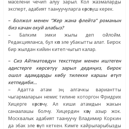
маселени чечип алуу зарыл. Кол жазмаларды
эксперт, адабият таануучуларга көрсөтүш керек.
–
Болжол менен “Жер жана флейта” романын
биз качан окуй алабыз?
– Балким эмки жылы деп ойлойм.
Редакцияланса, бул көп эле убакытты алат. Бирок
бир жылдан кийин китеп чыгып калар.
–
Сиз Айтматовдун тексттери менен иштеген
адистерге көрсөтүү зарыл дедиңиз, бирок
ошол адамдарды көбү тилекке каршы өтүп
кетпедиби…
– Адатта атам эң алгачкы вариантты
чыгармаларын немис тилине которгон Фридрих
Хицерге көрсөтчү. Ал киши атамдын жакын
санаалашы болчу. Хицердин көзү азыр жок.
Москвалык адабият таануучу Владимир Коркин
да эбак эле өтүп кеткен. Кимге кайрыларыбызды