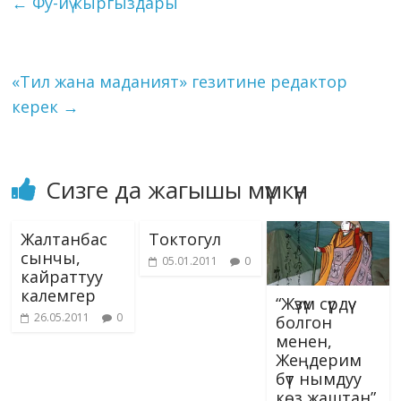
←
Фу-йү кыргыздары
o
m
n
p
g
as
Li
k
p
er
s
n
ni
k
«Тил жана маданият» гезитине редактор
ki
керек
→
Сизге да жагышы мүмкүн
Жалтанбас
Токтогул
сынчы,
05.01.2011
0
кайраттуу
калемгер
“Жүзүм сүрдүү
26.05.2011
0
болгон
менен,
Жеңдерим
бүт нымдуу
көз жаштан”