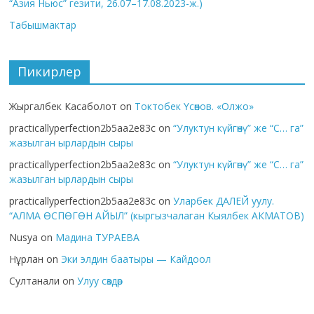
“Азия Ньюс” гезити, 26.07–17.08.2023-ж.)
Табышмактар
Пикирлер
Жыргалбек Касаболот
on
Токтобек Үсөнов. «Олжо»
practicallyperfection2b5aa2e83c
on
“Улуктун күйгөнү” же “С… га”
жазылган ырлардын сыры
practicallyperfection2b5aa2e83c
on
“Улуктун күйгөнү” же “С… га”
жазылган ырлардын сыры
practicallyperfection2b5aa2e83c
on
Уларбек ДАЛЕЙ уулу.
“АЛМА ӨСПӨГӨН АЙЫЛ” (кыргызчалаган Кыялбек АКМАТОВ)
Nusya
on
Мадина ТУРАЕВА
Нұрлан
on
Эки элдин баатыры — Кайдоол
Султанали
on
Улуу сөздөр