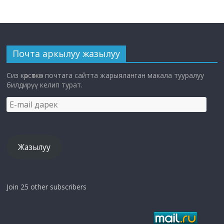
Почта аркылуу жазылуу
Сиз көрсөткөн почтага сайтта жарыяланган макала тууралуу
билдирүү келип турат.
E-
mail
дарек
Жазылуу
Join 25 other subscribers