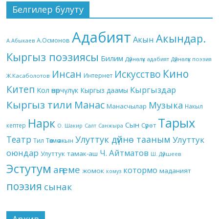
Белгилер булуту
Адабият
Акындар.
Акын
А.Осмонов
А.Абыкаев
Кыргыз поэзиясы
Билим
Дүйнөлүк адабият
Дүйнөлүк поэзия
Кино
Инсан
Искусство
Интернет
Ж.Касаболотов
Китеп
Кыргыздар
Кол өнөрчүлүк
Кыргыз даамы
Кыргыз тили
Манас
Музыка
Манасчылар
Накыл
Тарых
Нарк
Сын
кептер
Сүрөт
О. Шакир
Салт
Санжыра
Театр
Улуттук дүйнө тааным
Улуттук
Төкмө акын
Тил
оюндар
Ч. Айтматов
Улуттук тамак-аш
Ш. Дүйшеев
Эстутум
аңгеме
котормо
жомок
маданият
комуз
поэзия
сынак
Архив