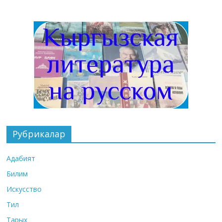
Рубрикалар
Адабият
Билим
Искусство
Тил
Тарых