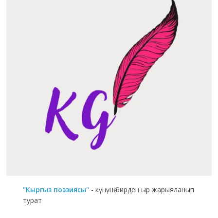
"Кыргыз поэзиясы"
- күнүнө бирден ыр жарыяланып
турат