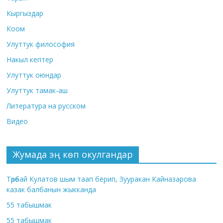
Кыргыздар
Коом
Улуттук философия
Накыл кептер
Улуттук оюндар
Улуттук тамак-аш
Литература на русском
Видео
Жумада эң көп окулгандар
Төрөбай Кулатов шым таап берип, Зууракан Кайназарова
казак балбанын жыкканда
55 табышмак
55 табышмак