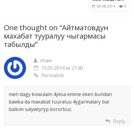
08.08.2014
0
One thought on “
Айтматовдун
махабат тууралуу чыгармасы
табылды
”
imaw
15.05.2014 at 21:40
Permalink
men dagy kowulam 4yksa emine eken bundan
bawka da maxabat tuuraluu 4ygarmalary bar
balkim salywtyryp kororbuz.
Reply