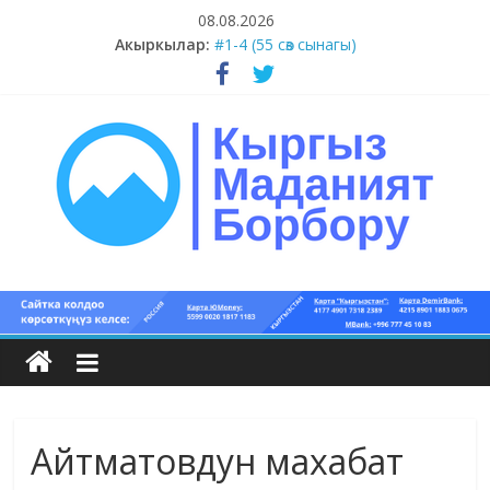
Skip
08.08.2026
to
Акыркылар:
#1-4 (55 сөз сынагы)
content
#13-14 (55 сөз сынагы)
#11-12 (55 сөз сынагы)
#9-10 (55 сөз сынагы)
#5-8 (55 сөз сынагы)
Кыргыз
маданият
борбору
Айтматовдун махабат
Кыргыз
маданияты