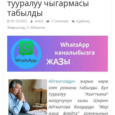
тууралуу чыгармасы
жана
табылды
адабияты
,
01.10.2012
kmb3
1 Comment
Адабият
,
Жаңылыктар
Ч. Айтматов
Айтматовдун
жарык көрө
элек романы табылды. Бул
тууралуу “Азаттыкка”
жазуучунун кызы Ширин
Айтматова билдирди. “Жер
жана флейта” романынын