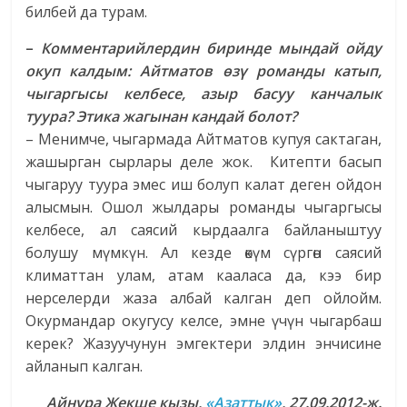
билбей да турам.
–
Комментарийлердин биринде мындай ойду
окуп калдым: Айтматов өзү романды катып,
чыгаргысы келбесе, азыр басуу канчалык
туура? Этика жагынан кандай болот?
– Менимче, чыгармада Айтматов купуя сактаган,
жашырган сырлары деле жок. Китепти басып
чыгаруу туура эмес иш болуп калат деген ойдон
алысмын. Ошол жылдары романды чыгаргысы
келбесе, ал саясий кырдаалга байланыштуу
болушу мүмкүн. Ал кезде өкүм сүргөн саясий
климаттан улам, атам кааласа да, кээ бир
нерселерди жаза албай калган деп ойлойм.
Окурмандар окугусу келсе, эмне үчүн чыгарбаш
керек? Жазуучунун эмгектери элдин энчисине
айланып калган.
Айнура Жекше кызы,
«Азаттык»
, 27.09.2012-ж.