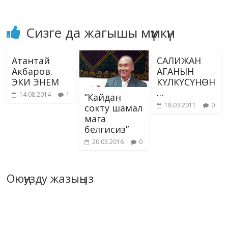
Сизге да жагышы мүмкүн
Атантай
САЛИЖАН
Акбаров.
АГАНЫН
ЭКИ ЭНЕМ
КҮЛКҮСҮНӨН
…
14.08.2014
1
“Кайдан
18.03.2011
0
сокту шамал
мага
белгисиз”
20.03.2016
0
Оюңузду жазыңыз