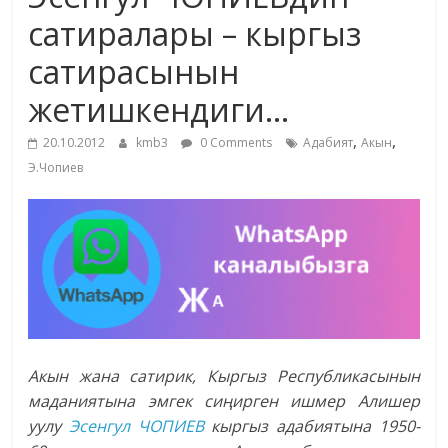
маданияты
сатиралары – кыргыз
жана
сатирасынын
адабияты
жетишкендиги…
,
,
20.10.2012
kmb3
0 Comments
Адабият
Акын
Э.Чопиев
Акын жана сатирик, Кыргыз Республикасынын
маданиятына эмгек сиңирген ишмер Алишер
уулу
Эсенгул ЧОПИЕВ
кыргыз адабиятына 1950-