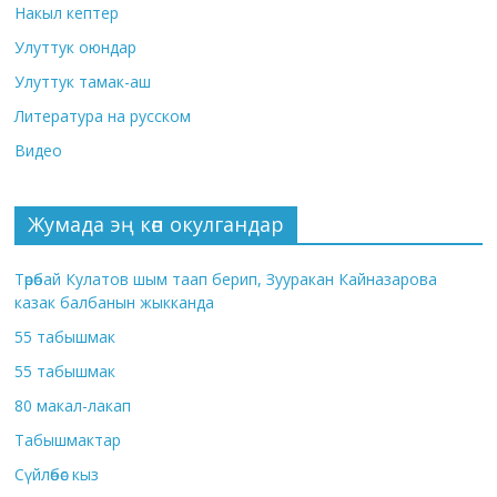
Накыл кептер
Улуттук оюндар
Улуттук тамак-аш
Литература на русском
Видео
Жумада эң көп окулгандар
Төрөбай Кулатов шым таап берип, Зууракан Кайназарова
казак балбанын жыкканда
55 табышмак
55 табышмак
80 макал-лакап
Табышмактар
Сүйлөбөс кыз