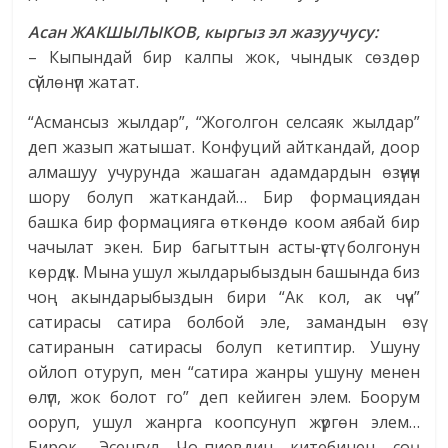
Асан ЖАКШЫЛЫКОВ, кыргыз эл жазуучусу:
– Кыпындай бир калпы жок, чындык сөздөр
сүйлөнүп жатат.
“Асмансыз жылдар”, “Жоголгон селсаяк жылдар”
деп жазып жатышат. Конфуций айткандай, доор
алмашуу учурунда жашаган адамдардын өзүнүн
шору болуп жаткандай… Бир формациядан
башка бир формацияга өткөндө коом аябай бир
чачылат экен. Бир багыттын асты-үстү болгонун
көрдүк. Мына ушул жылдарыбыздын башында биз
чоң акындарыбыздын бири “Ак кол, ак чүч”
сатирасы сатира болбой эле, замандын өзү
сатиранын сатирасы болуп кетиптир. Ушуну
ойлоп отуруп, мен “сатира жанры ушуну менен
өлүп, жок болот го” деп кейиген элем. Боорум
ооруп, ушул жанрга коопсунуп жүргөн элем…
Бирок, Эсенгул Чо-пиевдин китебинен соң