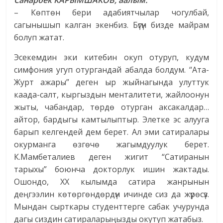
Санарбек КАРЫМШАКОВ, аалым:
– Көптөн бери адабиятчылар чогулбай,
сагынышып калган экенбиз. Бүгүн бизде майрам
болуп жатат.
Эсекемдин эки китебин окуп отуруп, кудум
симфония угуп отургандай абалда болдум. “Ата-
Журт ажары” деген ыр жыйнагында улуттук
каада-салт, кыргыздын менталитети, жайлоонун
жыты, чабандар, төрдө отурган аксакалдар…
айтор, бардыгы камтылыптыр. Элетке эс алууга
барып келгендей дем берет. Ал эми сатиралары
окурманга өзгөчө жагымдуулук берет.
К.Мамбеталиев деген жигит “Сатиранын
тарыхы” боюнча докторлук ишин жактады.
Ошондо, ХХ кылымда сатира жанрынын
деңгээлин көтөргөндөрдүн ичинде сиз да жүрөсүз.
Мындан сырткары студенттерге сабак учурунда
дагы сиздин сатираларыңызды окутуп жатабыз.