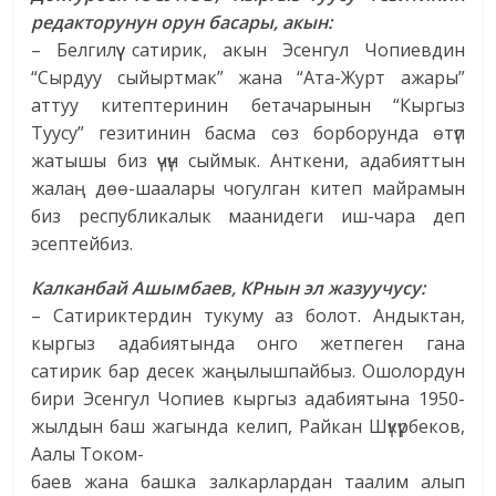
редакторунун орун басары, акын:
– Белгилүү сатирик, акын Эсенгул Чопиевдин
“Сырдуу сыйыртмак” жана “Ата-Журт ажары”
аттуу китептеринин бетачарынын “Кыргыз
Туусу” гезитинин басма сөз борборунда өтүп
жатышы биз үчүн сыймык. Анткени, адабияттын
жалаң дөө-шаалары чогулган китеп майрамын
биз республикалык маанидеги иш-чара деп
эсептейбиз.
Калканбай Ашымбаев, КРнын эл жазуучусу:
– Сатириктердин тукуму аз болот. Андыктан,
кыргыз адабиятында онго жетпеген гана
сатирик бар десек жаңылышпайбыз. Ошолордун
бири Эсенгул Чопиев кыргыз адабиятына 1950-
жылдын баш жагында келип, Райкан Шүкүрбеков,
Аалы Током-
баев жана башка залкарлардан таалим алып