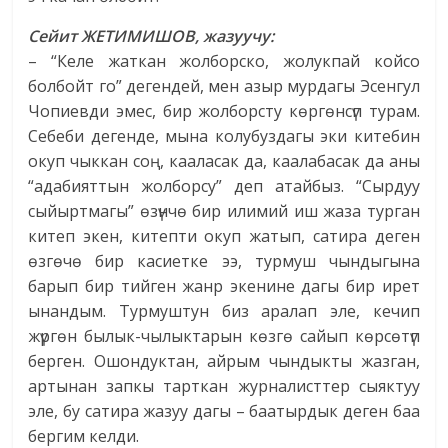
Сейит ЖЕТИМИШОВ, жазуучу:
– “Келе жаткан жолборско, жолукпай койсо
болбойт го” дегендей, мен азыр мурдагы Эсенгул
Чопиевди эмес, бир жолборсту көргөнсүп турам.
Себеби дегенде, мына колубуздагы эки китебин
окуп чыккан соң, кааласак да, каалабасак да аны
“адабияттын жолборсу” деп атайбыз. “Сырдуу
сыйыртмагы” өзүнчө бир илимий иш жаза турган
китеп экен, китепти окуп жатып, сатира деген
өзгөчө бир касиетке ээ, турмуш чындыгына
барып бир тийген жанр экенине дагы бир ирет
ынандым. Турмуштун биз аралап эле, кечип
жүргөн былык-чылыктарын көзгө сайып көрсөтүп
берген. Ошондуктан, айрым чындыкты жазган,
артынан запкы тарткан журналисттер сыяктуу
эле, бу сатира жазуу дагы – баатырдык деген баа
бергим келди.