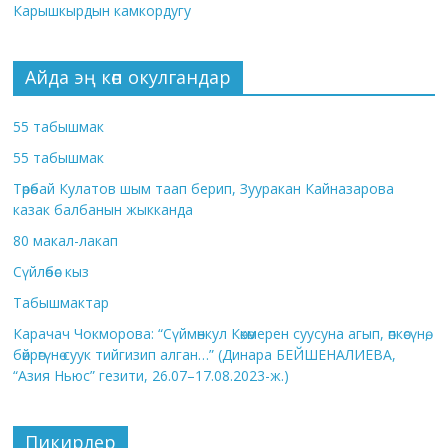
Карышкырдын камкордугу
Айда эң көп окулгандар
55 табышмак
55 табышмак
Төрөбай Кулатов шым таап берип, Зууракан Кайназарова
казак балбанын жыкканда
80 макал-лакап
Сүйлөбөс кыз
Табышмактар
Карачач Чокморова: “Сүймөнкул Көкөмерен суусуна агып, өпкөсүнө,
бөйрөгүнө суук тийгизип алган…” (Динара БЕЙШЕНАЛИЕВА,
“Азия Ньюс” гезити, 26.07–17.08.2023-ж.)
Пикирлер