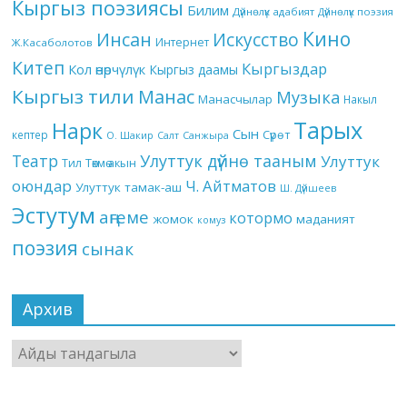
Кыргыз поэзиясы
Билим
Дүйнөлүк адабият
Дүйнөлүк поэзия
Кино
Инсан
Искусство
Интернет
Ж.Касаболотов
Китеп
Кыргыздар
Кол өнөрчүлүк
Кыргыз даамы
Кыргыз тили
Манас
Музыка
Манасчылар
Накыл
Тарых
Нарк
Сын
кептер
Сүрөт
О. Шакир
Салт
Санжыра
Театр
Улуттук дүйнө тааным
Улуттук
Төкмө акын
Тил
оюндар
Ч. Айтматов
Улуттук тамак-аш
Ш. Дүйшеев
Эстутум
аңгеме
котормо
жомок
маданият
комуз
поэзия
сынак
Архив
Архив