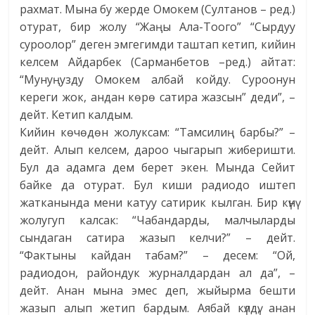
рахмат. Мына бу жерде Омокем (Султанов – ред.)
отурат, бир жолу “Жаңы Ала-Тоого” “Сырдуу
суроолор” деген эмгегимди таштап кетип, кийин
келсем Айдарбек (Сарманбетов –ред.) айтат:
“Мунуңузду Омокем албай койду. Суроонун
кереги жок, андан көрө сатира жазсын” деди”, –
дейт. Кетип калдым.
Кийин көчөдөн жолуксам: “Тамсилиң барбы?” –
дейт. Алып келсем, дароо чыгарып жиберишти.
Бул да адамга дем берет экен. Мында Сейит
байке да отурат. Бул киши радиодо иштеп
жатканында мени катуу сатирик кылган. Бир күнү
жолугуп калсак: “Чабандарды, малчыларды
сындаган сатира жазып келчи?” – дейт.
“Фактыны кайдан табам?” – десем: “Ой,
радиодон, райондук журналдардан ал да”, –
дейт. Анан мына эмес деп, жыйырма бешти
жазып алып жетип бардым. Аябай күлдү, анан