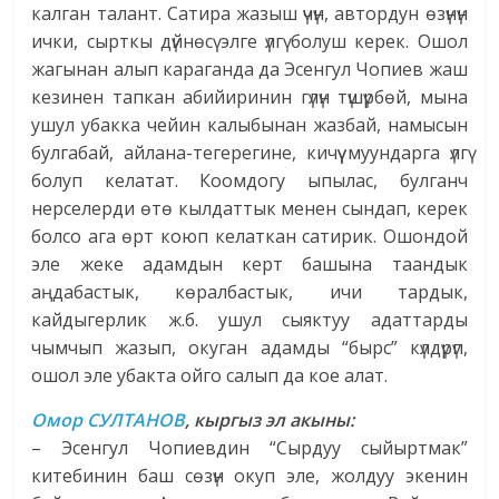
калган талант. Сатира жазыш үчүн, автордун өзүнүн
ички, сырткы дүйнөсү элге үлгү болуш керек. Ошол
жагынан алып караганда да Эсенгул Чопиев жаш
кезинен тапкан абийиринин гүлүн түшүрбөй, мына
ушул убакка чейин калыбынан жазбай, намысын
булгабай, айлана-тегерегине, кичүү муун­дарга үлгү
болуп келатат. Коомдогу ыпылас, булганч
нерселерди өтө кылдаттык менен сындап, керек
болсо ага өрт коюп келаткан сатирик. Ошондой
эле жеке адамдын керт башына таандык
аңдабастык, көралбастык, ичи тардык,
кайдыгерлик ж.б. ушул сыяктуу адаттарды
чымчып жазып, окуган адамды “бырс” күлдүрүп,
ошол эле убакта ойго салып да кое алат.
Омор СУЛТАНОВ
, кыргыз эл акыны:
– Эсенгул Чопиевдин “Сырдуу сыйыртмак”
китебинин баш сөзүн окуп эле, жолдуу экенин