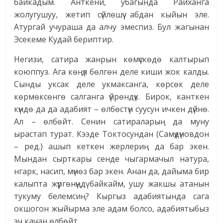
байкадым. Анткени, убагында Райханга
жолугушуу, жетип сүйлөшүү абдан кыйын эле.
Атургай учураша да алчу эмеспиз. Бул жагынан
Эсекеме Кудай бериптир.
Негизи, сатира жанрын көмүскөдө калтырып
коюппуз. Ага көңүл бөлгөн деле киши жок калды.
Сынды уксак деле укмаксанга, көрсөк деле
көрмөксөнгө салганга үйрөндүк. Бирок, канткен
күндө да да адабият – өлбөстүн суусун ичкен дүйнө.
Ал – өлбөйт. Сенин сатираларың да муну
ырастап турат. Кээде Токтосундан (Самүдүновдон
– ред.) ашып кеткен жерлериң да бар экен.
Мындан сырткары сенде чыгармачыл натура,
нгарк, насип, мүнөз бар экен. Анан да, дайыма бир
калыпта жүргөнүңдү байкайм, ушу жакшы атанын
тукуму белемсиң? Кыргыз адабиятында сага
окшогон жыйырма эле адам болсо, адабиятыбыз
эч качан өлбөйт.