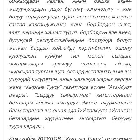
60-жылдары келген. Анын башка акын-
жазуучулардан ушул бүгүнкү өзгөчөлүгү – жок
болуу коркунучунда турат деген сатира жанрын
сактап калгандыгында жана борбордон сырт,
элет жеринде жашап туруп, борбордун эле эмес,
бүтүндөй республикабыздын боорунда болуп
жаткан бардык көйгөйдү көрүп-билип, ошону
куюлушкан куйкум тил менен сындап,
чыгармалары аркылуу чындыкты айтып,
чыркырап турганында. Автордук таланттын мына
ушундай кудуретин, анын жакында жарык көргөн
жана “Кыргыз Туусу” гезитинде өткөн “Ата-Журт
ажары”, “Сырдуу сыйыртмак” китептеринин
бетачары ачыкка чыгарды. Эмесе, окурмандын
баам таразасына ошол адабий талкууга айланган
бетачардын жүрүшүнөн кыскартып берүүнү
туура көрдүк…
Доктурбек ЮСУПОВ, “Кыргыз Туусу” гезитинин