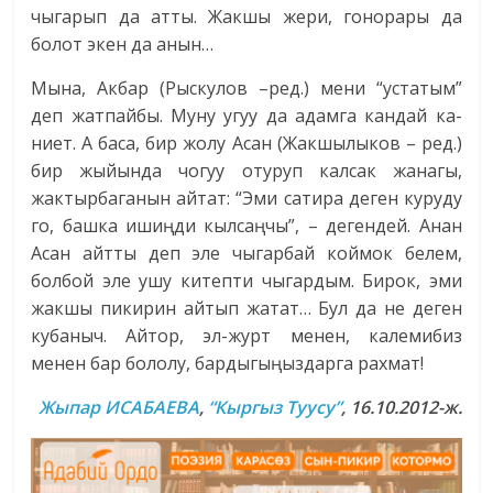
чыгарып да атты. Жакшы жери, гонорары да
болот экен да анын…
Мына, Акбар (Рыскулов –ред.) мени “устатым”
деп жатпайбы. Муну угуу да адамга кандай ка-
ниет. А баса, бир жолу Асан (Жакшылыков – ред.)
бир жыйында чогуу отуруп калсак жанагы,
жактырбаганын айтат: “Эми сатира деген куруду
го, башка ишиңди кылсаңчы”, – дегендей. Анан
Асан айтты деп эле чыгарбай коймок белем,
болбой эле ушу китепти чыгардым. Бирок, эми
жакшы пикирин айтып жатат… Бул да не деген
кубаныч. Айтор, эл-журт менен, калемибиз
менен бар бололу, бардыгыңыздарга рахмат!
Жыпар ИСАБАЕВА
,
“Кыргыз Туусу”
, 16.10.2012-ж.