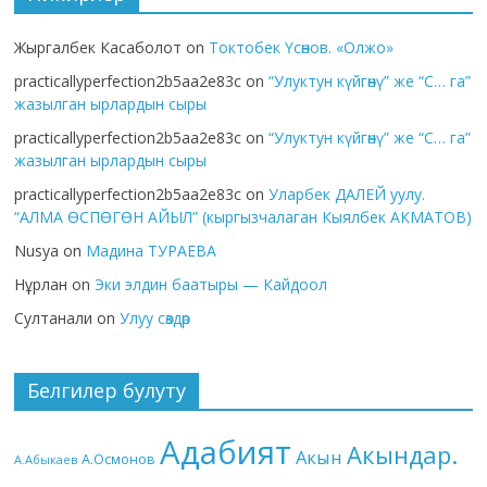
Жыргалбек Касаболот
on
Токтобек Үсөнов. «Олжо»
practicallyperfection2b5aa2e83c
on
“Улуктун күйгөнү” же “С… га”
жазылган ырлардын сыры
practicallyperfection2b5aa2e83c
on
“Улуктун күйгөнү” же “С… га”
жазылган ырлардын сыры
practicallyperfection2b5aa2e83c
on
Уларбек ДАЛЕЙ уулу.
“АЛМА ӨСПӨГӨН АЙЫЛ” (кыргызчалаган Кыялбек АКМАТОВ)
Nusya
on
Мадина ТУРАЕВА
Нұрлан
on
Эки элдин баатыры — Кайдоол
Султанали
on
Улуу сөздөр
Белгилер булуту
Адабият
Акындар.
Акын
А.Осмонов
А.Абыкаев