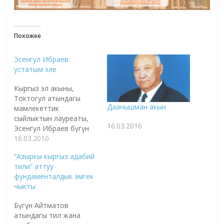
Похожее
Эсенгул Ибраев
устатым эле
Кыргыз эл акыны,
Токтогул атындагы
Даанышман акын
мамлекеттик
сыйлыктын лауреаты,
16.03.2016
Эсенгул Ибраев бүгүн
16-мартта 77 жашка
16.03.2010
чыкмак. Анын кыргыз
“Азыркы кыргыз адабий
адабиятына,
тили” аттуу
поэзиясына кошкон
фундаменталдык эмгек
салымы зор экендигин
чыкты
адабиятчылар,
сынчылар белгилеп
Бүгүн Айтматов
келишет. 2003-жылы
атындагы тил жана
жарык көргөн "Насыят"