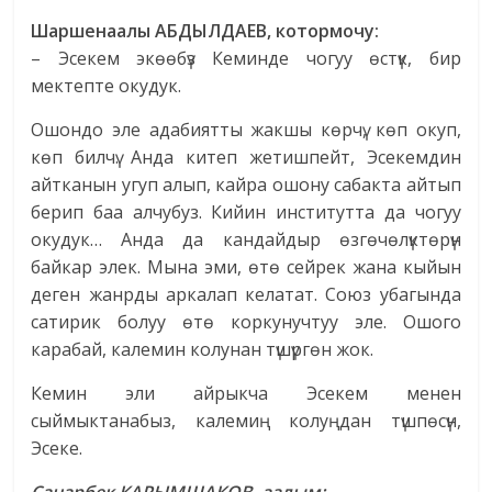
Шаршенаалы АБДЫЛДАЕВ, котормочу:
– Эсекем экөөбүз Кеминде чогуу өстүк, бир
мектепте окудук.
Ошондо эле адабиятты жакшы көрчү, көп окуп,
көп билчү. Анда китеп жетишпейт, Эсекемдин
айтканын угуп алып, кайра ошону сабакта айтып
берип баа алчубуз. Кийин институтта да чогуу
окудук… Анда да кандайдыр өзгөчөлүктөрүн
байкар элек. Мына эми, өтө сейрек жана кыйын
деген жанрды аркалап келатат. Союз убагында
сатирик болуу өтө коркунучтуу эле. Ошого
карабай, калемин колунан түшүргөн жок.
Кемин эли айрыкча Эсекем менен
сыймыктанабыз, калемиң колуңдан түшпөсүн,
Эсеке.