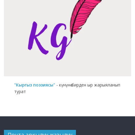
"Кыргыз поэзиясы"
- күнүнө бирден ыр жарыяланып
турат
Почта аркылуу жазылуу