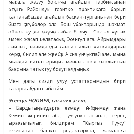
макала жазуу боюнча агайдын тарбиясынан
өтүштү. Райондук гезитке практикага барып
калганыбызда агайдын баскан-турганынан бери
бизге үлгү болор эле. Бош убактарында шахмат
ойногону да өзүнчө сабак болчу… Сиз эл үчүн ак
эмгек жасап келатасыз, Эсенгул ага. Айрымдары
сыйлык, наамдарды кантип алып жаткандарын
көрүп, билип эле жүрөбүз. А сиз унчукпай эле, мына
мындай китептериңиз менен ошол сыйлыктын
баарына татыктуу болуп алдыңыз.
Мен дагы сизди улуу устаттарымдын бири
катары абдан сыйлайм.
Эсенгул ЧОПИЕВ, сатирик акын:
– Бардыгыңыздарга өзүмдүн, үй-бүлөмдүн жана
Кемин жеринин аба, суусунун атынан, терең
ыраазычылык билдирем. “Кыргыз Туусу”
гезитинин башкы редакторуна, жамаатка