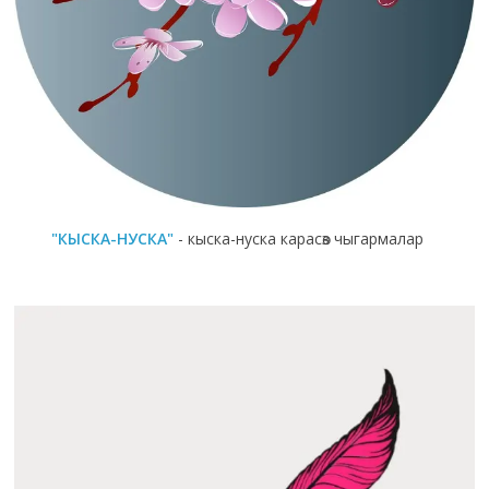
"КЫСКА-НУСКА"
- кыска-нуска карасөз чыгармалар