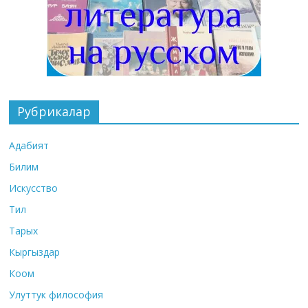
Рубрикалар
Адабият
Билим
Искусство
Тил
Тарых
Кыргыздар
Коом
Улуттук философия