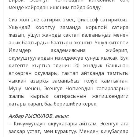
менде кайрадан ишеним пайда болду.
Сиз жөн эле сатирик эмес, философ сатириксиз.
Ушундай кооптуу заманда коркпой сатира
жазып, ушул жанрды сактап калганыңыз менен
анык баатырдын баатыры экенсиз. Ушул китепти
Илимдер академиясына жиберип,
окумуштуулардын изилдөөсүнө сунуш кылсак. Бул
китепте кыргыз элинин 20 жылдык башынан
өткөргөн окуялары, тактап айтканда тамтыгы
чыккан азыркы заманыбыз толук камтылган.
Муну менен, Эсенгул Чопиевдин сатираларын
жалпы кыргыз сатирасынын жетишкендиги
катары карап, баа беришибиз керек.
Акбар РЫСКУЛОВ, акын:
– Кичүү муундун өкүлү катары айтсам, Эсенгул ага
залкар устат, мен курактуу. Менден кичүү балдар