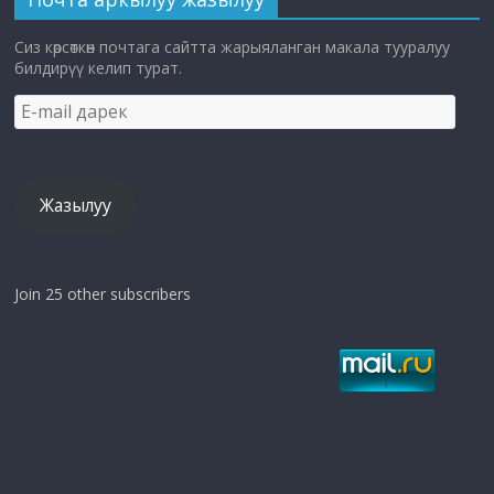
Сиз көрсөткөн почтага сайтта жарыяланган макала тууралуу
билдирүү келип турат.
E-
mail
дарек
Жазылуу
Join 25 other subscribers