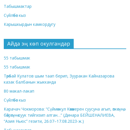
Табышмактар
Сүйлөбөс кыз
Карышкырдын камкордугу
Айда эң көп окулгандар
55 табышмак
55 табышмак
Төрөбай Кулатов шым таап берип, Зууракан Кайназарова
казак балбанын жыкканда
80 макал-лакап
Сүйлөбөс кыз
Карачач Чокморова: “Сүймөнкул Көкөмерен суусуна агып, өпкөсүнө,
бөйрөгүнө суук тийгизип алган…” (Динара БЕЙШЕНАЛИЕВА,
“Азия Ньюс” гезити, 26.07–17.08.2023-ж.)