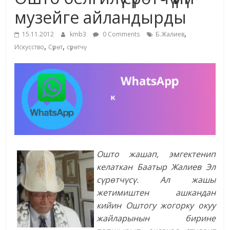
маданияты
музейге айландырды
жана
,
адабияты
15.11.2012
kmb3
0 Comments
Б.Жалиев
,
,
Искусство
Сүрөт
сүрөтчү
Ошто жашап, эмгектенип
келаткан Баатыр Жалиев Эл
сүрөтчүсү. Ал жашы
жетимиштен ашкандан
кийин Оштогу жогорку окуу
жайларынын бирине