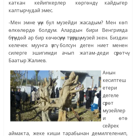
каткан кейипкерлер көргөндү кайдыгер
калтырчудай эмес.
-Мен эмне үчүн бул музейди жасадым? Мен көп
өлкөлөрдө болдум. Алардын бири Венгрияда
бүтүндөй ар бир көчөсүнүн түзүлүшү музей экен. Биздин
келечек муунга үлгү болсун деген ниет менен
силерге эшигимди ачып жатам-деди сүрөтчү
Баатыр Жалиев.
Анын
кесиптеш
етери
дегеле
сүрөт
музейлер
и өтө
сейрек
аймакта, жеке киши тарабынан демилгеленип,