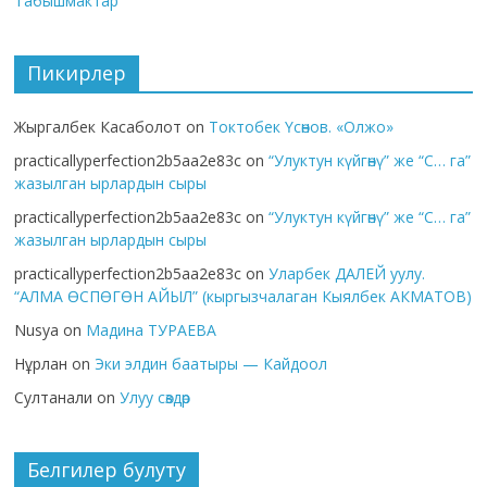
Табышмактар
Пикирлер
Жыргалбек Касаболот
on
Токтобек Үсөнов. «Олжо»
practicallyperfection2b5aa2e83c
on
“Улуктун күйгөнү” же “С… га”
жазылган ырлардын сыры
practicallyperfection2b5aa2e83c
on
“Улуктун күйгөнү” же “С… га”
жазылган ырлардын сыры
practicallyperfection2b5aa2e83c
on
Уларбек ДАЛЕЙ уулу.
“АЛМА ӨСПӨГӨН АЙЫЛ” (кыргызчалаган Кыялбек АКМАТОВ)
Nusya
on
Мадина ТУРАЕВА
Нұрлан
on
Эки элдин баатыры — Кайдоол
Султанали
on
Улуу сөздөр
Белгилер булуту