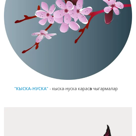
"КЫСКА-НУСКА"
- кыска-нуска карасөз чыгармалар