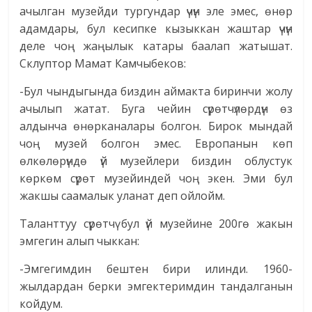
ачылган музейди тургундар үчүн эле эмес, өнөр
адамдары, бул кесипке кызыккан жаштар үчүн
деле чоң жаңылык катары баалап жатышат.
Склуптор Мамат Камчыбеков:
-Бул чындыгында биздин аймакта биринчи жолу
ачылып жатат. Буга чейин сүрөтчүлөрдүн өз
алдынча өнөрканалары болгон. Бирок мындай
чоң музей болгон эмес. Европанын көп
өлкөлөрүндө үй музейлери биздин облустук
көркөм сүрөт музейиндей чоң экен. Эми бул
жакшы саамалык уланат деп ойлойм.
Таланттуу сүрөтчү бул үй музейине 200гө жакын
эмгегин алып чыккан:
-Эмгегимдин бештен бири илинди. 1960-
жылдардан берки эмгектеримдин тандалганын
койдум.