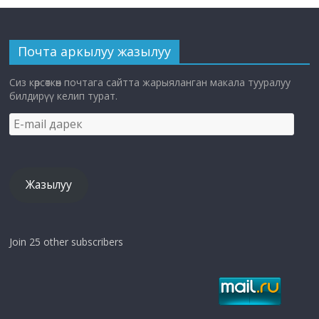
Почта аркылуу жазылуу
Сиз көрсөткөн почтага сайтта жарыяланган макала тууралуу
билдирүү келип турат.
E-
mail
дарек
Жазылуу
Join 25 other subscribers