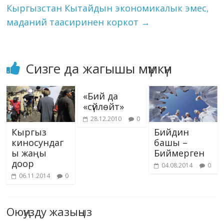
ki
Кыргызстан Кытайдын экономикалык эмес,
маданий таасиринен коркот
→
Сизге да жагышы мүмкүн
«Бий да
«сүйлөйт»
28.12.2010
0
Кыргыз
Бийдин
киносундаг
башы –
ы жаңы
Биймерген
доор
04.08.2014
0
06.11.2014
0
Оюңузду жазыңыз