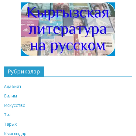
Рубрикалар
Адабият
Билим
Искусство
Тил
Тарых
Кыргыздар