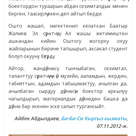
боектордон тураарын абдан сезимталдык менен
берген, таасирлүү экен-деп айтып берди.
Ошто жашап, эмгектенип келаткан Баатыр
Жалиев Эл сүрөтчүсү. Ал жашы жетимиштен
ашкандан кийин Оштогу жогорку окуу
жайларынын бирине тапшырып, аксакал студент
болуп окууну бүтүрдү.
Айтор, жандүйнөсү тынчыбаган, сезимтал,
таланттуу сүрөтчүнүн үй музейи, ааламдын, жердин,
табияттын, адамдын табышмактуу, ачылган да,
ачылбаган сырдуу дүйнөсүн боектор аркылуу
чагылдырып, материалдык дүйнөдөн башка да
дүйнө бар экенин эске салып тургансыйт.
Айбек Абдылдаев,
Би-Би-Си Кыргыз кызматы
,
07.11.2012-ж.