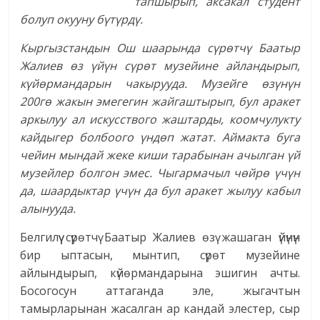
тапшырып, аксакал студент
болуп окууну бүтүрдү.
Кыргызстандын Ош шаарында сүрөтчү Баатыр
Жалиев өз үйүн сүрөт музейине айландырып,
күйөрмандарын чакырууда. Музейге өзүнүн
200гө жакын эмегегин жайгаштырып, бул аракет
аркылуу ал искусствого жаштарды, коомчулукту
кайдыгер болбоого үндөп жатат. Аймакта буга
чейин мындай жеке киши тарабынан ачылган үй
музейлер болгон эмес. Чыгармачыл чөйрө үчүн
да, шаардыктар үчүн да бул аракет жылуу кабыл
алынууда.
Белгилүү сүрөтчү Баатыр Жалиев өзү жашаган үйүнүн
бир ыптасын, мынтип, сүрөт музейине
айлындырып, күйөрмандарына эшигин ачты.
Босогосун аттаганда эле, жыгачтын
тамырларынан жасалган ар кандай элестер, сыр