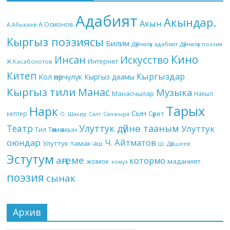
Адабият
Акындар.
Акын
А.Осмонов
А.Абыкаев
Кыргыз поэзиясы
Билим
Дүйнөлүк адабият
Дүйнөлүк поэзия
Кино
Инсан
Искусство
Интернет
Ж.Касаболотов
Китеп
Кыргыздар
Кол өнөрчүлүк
Кыргыз даамы
Кыргыз тили
Манас
Музыка
Манасчылар
Накыл
Тарых
Нарк
Сын
кептер
Сүрөт
О. Шакир
Салт
Санжыра
Театр
Улуттук дүйнө тааным
Улуттук
Төкмө акын
Тил
оюндар
Ч. Айтматов
Улуттук тамак-аш
Ш. Дүйшеев
Эстутум
аңгеме
котормо
жомок
маданият
комуз
поэзия
сынак
Архив