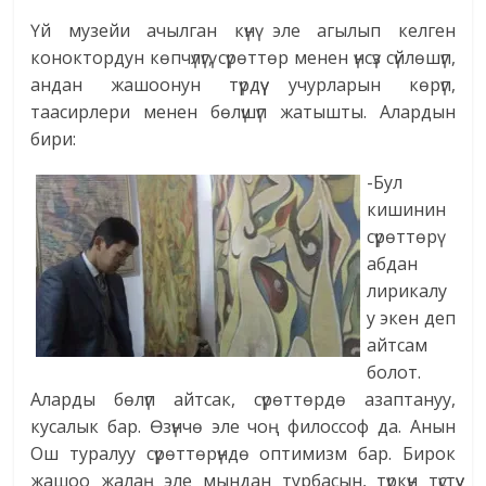
Үй музейи ачылган күнү эле агылып келген
коноктордун көпчүлүгү, сүрөттөр менен үнсүз сүйлөшүп,
андан жашоонун түрдүү учурларын көрүп,
таасирлери менен бөлүшүп жатышты. Алардын
бири:
-Бул
кишинин
сүрөттөрү
абдан
лирикалу
у экен деп
айтсам
болот.
Аларды бөлүп айтсак, сүрөттөрдө азаптануу,
кусалык бар. Өзүнчө эле чоң филоссоф да. Анын
Ош туралуу сүрөттөрүндө оптимизм бар. Бирок
жашоо жалаң эле мындан турбасын, түркүн түстүү