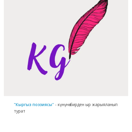
"Кыргыз поэзиясы"
- күнүнө бирден ыр жарыяланып
турат