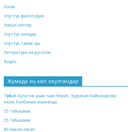
Коом
Улуттук философия
Накыл кептер
Улуттук оюндар
Улуттук тамак-аш
Литература на русском
Видео
Жумада эң көп окулгандар
Төрөбай Кулатов шым таап берип, Зууракан Кайназарова
казак балбанын жыкканда
55 табышмак
55 табышмак
80 макал-лакап