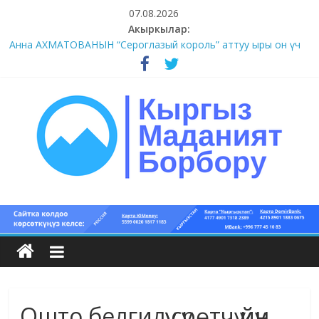
Skip
07.08.2026
to
Акыркылар:
#1-4 (55 сөз сынагы)
content
Анна АХМАТОВАНЫН “Сероглазый король” аттуу ыры он үч
акындын котормосунда
#11-12 (55 сөз сынагы)
#9-10 (55 сөз сынагы)
#5-8 (55 сөз сынагы)
Кыргыз
маданият
борбору
Ошто белгилүү сүрөтчү үйүн
Кыргыз