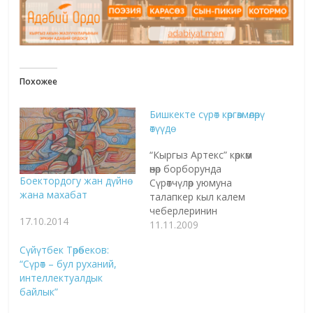
Похожее
Бишкекте сүрөт көргөзмөлөрү
өтүүдө
“Кыргыз Артекс” көркөм
өнөр борборунда
Боектордогу жан дүйнө
Сүрөтчүлөр уюмуна
жана махабат
талапкер кыл калем
чеберлеринин
17.10.2014
эмгектери
11.11.2009
көрөрмандардын сынына
Сүйүтбек Төрөбеков:
коюлууда. Гапар Айтиев
“Сүрөт – бул руханий,
атындагы улуттук көркөм
интеллектуалдык
сүрөт музейинде ушул
байлык”
күндөрү бир топ сүрөт
көргөзмөлөрү өтүүдө. Кечээ