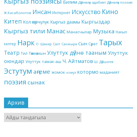
Кыргыз поэзиясы
Билим
Дүйнөлүк адабият
Дүйнөлүк поэзия
Кино
Инсан
Искусство
Интернет
Ж.Касаболотов
Китеп
Кыргыздар
Кол өнөрчүлүк
Кыргыз даамы
Кыргыз тили
Манас
Музыка
Манасчылар
Накыл
Тарых
Нарк
Сын
кептер
Сүрөт
О. Шакир
Салт
Санжыра
Театр
Улуттук дүйнө тааным
Улуттук
Төкмө акын
Тил
оюндар
Ч. Айтматов
Улуттук тамак-аш
Ш. Дүйшеев
Эстутум
аңгеме
котормо
жомок
маданият
комуз
поэзия
сынак
Архив
Архив