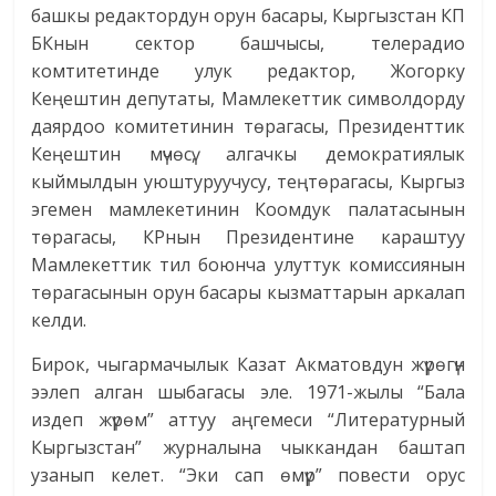
башкы редактордун орун басары, Кыргызстан КП
БКнын сектор башчысы, телерадио
комтитетинде улук редактор, Жогорку
Кеңештин депутаты, Мамлекеттик символдорду
даярдоо комитетинин төрагасы, Президенттик
Кеңештин мүчөсү, алгачкы демократиялык
кыймылдын уюштуруучусу, теңтөрагасы, Кыргыз
эгемен мамлекетинин Коомдук палатасынын
төрагасы, КРнын Президентине караштуу
Мамлекеттик тил боюнча улуттук комиссиянын
төрагасынын орун басары кызматтарын аркалап
келди.
Бирок, чыгармачылык Казат Акматовдун жүрөгүн
ээлеп алган шыбагасы эле. 1971-жылы “Бала
издеп жүрөм” аттуу аңгемеси “Литературный
Кыргызстан” журналына чыккандан баштап
узанып келет. “Эки сап өмүр” повести орус