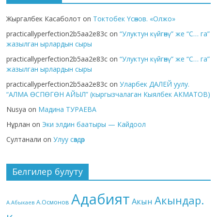
Жыргалбек Касаболот
on
Токтобек Үсөнов. «Олжо»
practicallyperfection2b5aa2e83c
on
“Улуктун күйгөнү” же “С… га”
жазылган ырлардын сыры
practicallyperfection2b5aa2e83c
on
“Улуктун күйгөнү” же “С… га”
жазылган ырлардын сыры
practicallyperfection2b5aa2e83c
on
Уларбек ДАЛЕЙ уулу.
“АЛМА ӨСПӨГӨН АЙЫЛ” (кыргызчалаган Кыялбек АКМАТОВ)
Nusya
on
Мадина ТУРАЕВА
Нұрлан
on
Эки элдин баатыры — Кайдоол
Султанали
on
Улуу сөздөр
Белгилер булуту
Адабият
Акындар.
Акын
А.Осмонов
А.Абыкаев