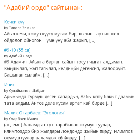
"Адабий ордо" сайтынан:
Кечки күү
by Төлөкова Элмира
Айыл кечи, комуз күүсү мукам бир, кылын тартып жел
ойдолоп ойногон. Түмөн үнү аба жарып, […]
#9-10 (55 сөз)
by Адабий Ордо
#9 Адам-ит Айылга барган сайын тосуп чыгат алдыман.
Кыңшылап, жыттагылап, келдиңби дегенсип, жалооруйт.
Башынан сылайм, […]
Ичик
by Сулайманов Шабдан
Арымында турмуш деген сапардын, Азбы-көппү бакыт даамын
тата алдым. Антсе деле кусам артат кай бирде […]
Малик Отарбаев: “Эгология”
by Отарбаев Малик
(аңгеме) Ааламдын төрт тарабынан окумуштуулар,
илимпоздор бир жылдары Лондондо жыйын өткөрдү. Илимпоз
окумуштуулар ааламдык көйгөйлөрдү, […]