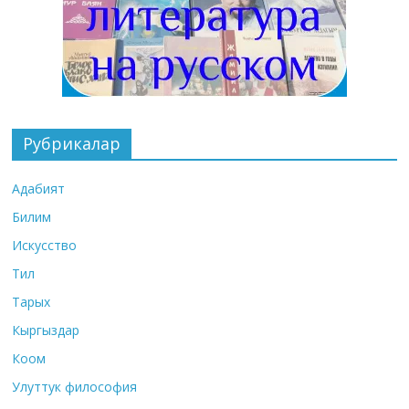
Рубрикалар
Адабият
Билим
Искусство
Тил
Тарых
Кыргыздар
Коом
Улуттук философия