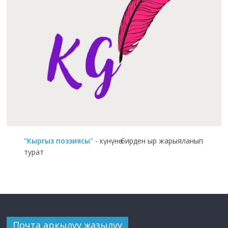
"Кыргыз поэзиясы"
- күнүнө бирден ыр жарыяланып
турат
Почта аркылуу жазылуу