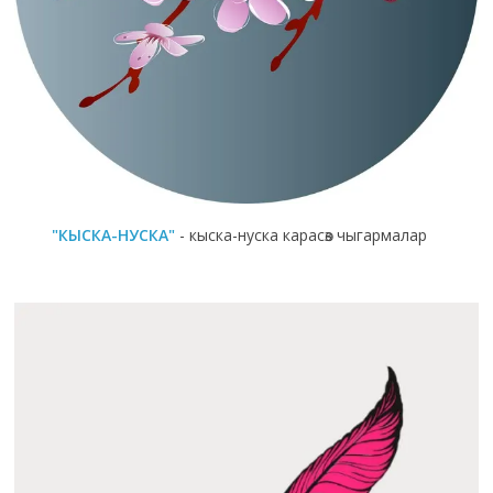
"КЫСКА-НУСКА"
- кыска-нуска карасөз чыгармалар