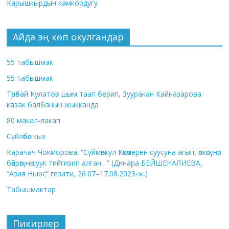
Карышкырдын камкордугу
Айда эң көп окулгандар
55 табышмак
55 табышмак
Төрөбай Кулатов шым таап берип, Зууракан Кайназарова
казак балбанын жыкканда
80 макал-лакап
Сүйлөбөс кыз
Карачач Чокморова: “Сүймөнкул Көкөмерен суусуна агып, өпкөсүнө,
бөйрөгүнө суук тийгизип алган…” (Динара БЕЙШЕНАЛИЕВА,
“Азия Ньюс” гезити, 26.07–17.08.2023-ж.)
Табышмактар
Пикирлер