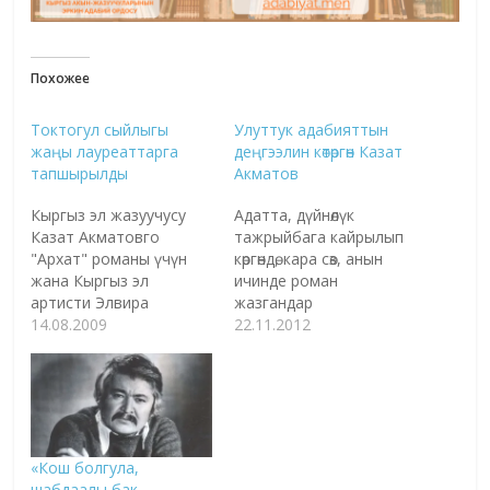
Похожее
Токтогул сыйлыгы
Улуттук адабияттын
жаңы лауреаттарга
деңгээлин көтөргөн Казат
тапшырылды
Акматов
Кыргыз эл жазуучусу
Адатта, дүйнөлүк
Казат Акматовго
тажрыйбага кайрылып
"Архат" романы үчүн
көргөндө, кара сөз, анын
жана Кыргыз эл
ичинде роман
артисти Элвира
жазгандар
Асанкуловага Вердинин
14.08.2009
мамлекеттик же
22.11.2012
"Травиата"
коомдук иштерге
операсындагы
катышпай, үй оокаты
Виолеттанын партиясы
менен убагерчилик
үчүн Токтогул
чекпей, ашка-тойго,
атындагы мамлекеттик
жыйын-сыйынга көп
сыйлыкты тапшыруу
барбай, ээн үйдө отуруп
«Кош болгула,
салтанаты болду.
алып эле өзү менен өзү
шабдаалы бак,