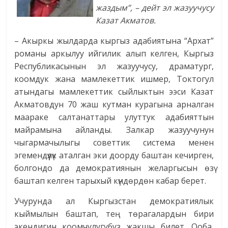
жаздым”, – дейт эл жазуучусу
Казат Акматов.
– Акыркы жылдарда кыргыз адабиятына “Архат”
романы аркылуу ийгилик алып келген, Кыргыз
Республикасынын эл жазуучусу, драматург,
коомдук жана мамлекеттик ишмер, Токтогул
атындагы мамлекеттик сыйлыктын ээси Казат
Акматовдун 70 жаш кутман курагына арналган
маараке салтанаттары улуттук адабияттын
майрамына айланды. Залкар жазуучунун
чыгармачылыгы советтик система менен
эгемендүүлүк аталган эки доорду баштан кечирген,
болгондо да демократиянын желаргысын өзү
баштап келген тарыхый күндөрдөн кабар берет.
Учурунда ал Кыргызстан демократиялык
кыймылын баштап, тең төрагалардын бири
экендигин коомчулугубуз жакшы билет. Ооба,