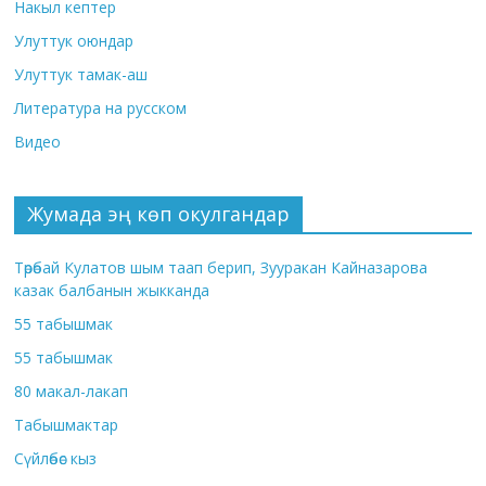
Накыл кептер
Улуттук оюндар
Улуттук тамак-аш
Литература на русском
Видео
Жумада эң көп окулгандар
Төрөбай Кулатов шым таап берип, Зууракан Кайназарова
казак балбанын жыкканда
55 табышмак
55 табышмак
80 макал-лакап
Табышмактар
Сүйлөбөс кыз