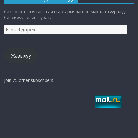
Сиз көрсөткөн почтага сайтта жарыяланган макала тууралуу
билдирүү келип турат.
E-
mail
дарек
Жазылуу
Join 25 other subscribers