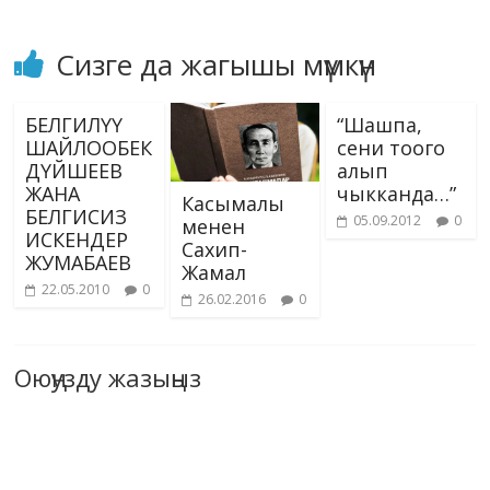
Сизге да жагышы мүмкүн
БЕЛГИЛҮҮ
“Шашпа,
ШАЙЛООБЕК
сени тоого
ДҮЙШЕЕВ
алып
ЖАНА
чыкканда…”
Касымалы
БЕЛГИСИЗ
05.09.2012
0
менен
ИСКЕНДЕР
Сахип-
ЖУМАБАЕВ
Жамал
22.05.2010
0
26.02.2016
0
Оюңузду жазыңыз