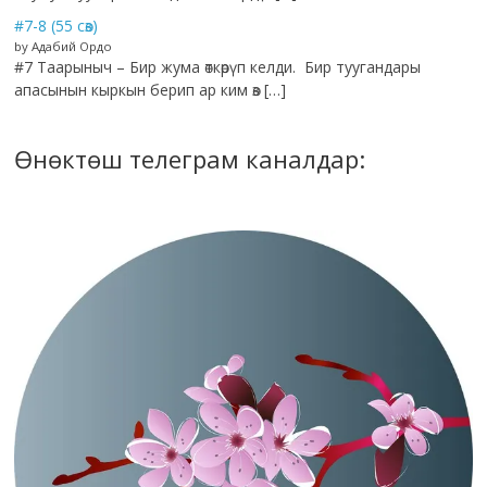
#7-8 (55 сөз)
by Адабий Ордо
#7 Таарыныч – Бир жума өткөрүп келди. Бир туугандары
апасынын кыркын берип ар ким өз […]
Өнөктөш телеграм каналдар: