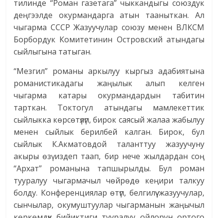
тилинде “Роман газетага” чыккандыгы союздук
деңгээлде окурмандарга атын тааныткан. Ал
чыгарма СССР Жазуучулар союзу менен ВЛКСМ
Борбордук Комитетинин Островский атындагы
сыйлыгына татыган.
“Мезгил” романы аркылуу кыргыз адабиятына
романистикадагы жаңылык алып келген
чыгарма катары окурмандардын табитин
тарткан. Токтогул атындагы мамлекеттик
сыйлыкка көрсөтүлүп, бирок саясый жалаа жабылуу
менен сыйлык берилбей калган. Бирок, бул
сыйлык К.Акматовдой таланттуу жазуучуну
акыры өзү издеп таап, бир нече жылдардан соң
“Архат” романына тапшырылды. Бул роман
тууралуу чыгармачыл чөйрөдө кеңири талкуу
болду. Конференция­лар өтүп, белгилүү жазуучулар,
сынчылар, окумуштуулар чыгарманын жаңычыл
көркөмдүк бийиктиги тууралуу ойлорун ортого