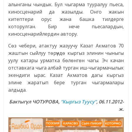
алынганы чындык. Бул чыгарма тууралуу пьеса,
киносценарий да жазылды. Онго жакын
китептери орус жана башка тилдерге
которулган. Бир нече пьесалардын,
киносценарийлердин автору.
Сөз чебери, атактуу жазуучу Казат Акматов 70
жаштын сыйлуу төрүндө кыргыз элинин чыныгы
уулу катары урматка бөлөнгөн чагы. Эч качан
отставкага чыга албай турган иш-чыгармачылык
экендиги ырас. Казат Акматов дагы кыргыз
элине жаратып бере турган чыгармалары
алдыда.
Бактыгүл ЧОТУРОВА,
“Кыргыз Туусу”
, 06.11.2012-
ж.