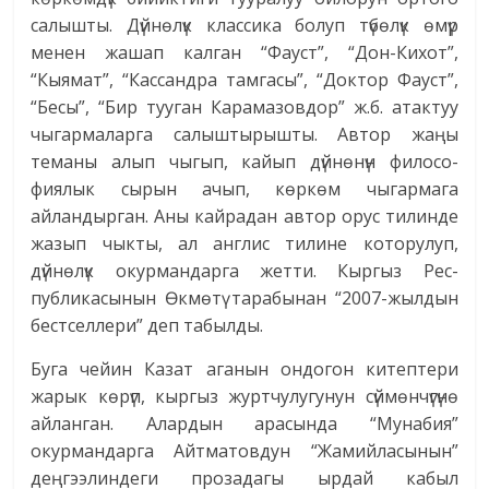
салышты. Дүйнөлүк классика болуп түбөлүк өмүр
менен жашап калган “Фауст”, “Дон-Кихот”,
“Кыямат”, “Кассандра тамгасы”, “Доктор Фауст”,
“Бесы”, “Бир тууган Карамазовдор” ж.б. атактуу
чыгармаларга салыштырышты. Автор жаңы
теманы алып чыгып, кайып дүйнөнүн филосо-
фиялык сырын ачып, көркөм чыгармага
айландырган. Аны кайрадан автор орус тилинде
жазып чыкты, ал англис тилине которулуп,
дүйнөлүк окурмандарга жетти. Кыргыз Рес­
публикасынын Өкмөтү тарабынан “2007-жылдын
бестселлери” деп табылды.
Буга чейин Казат аганын ондогон китептери
жарык көрүп, кыргыз журтчулугунун сүймөнчүгүнө
айланган. Алардын арасында “Мунабия”
окурмандарга Айтматовдун “Жамийласынын”
деңгээлиндеги прозадагы ырдай кабыл