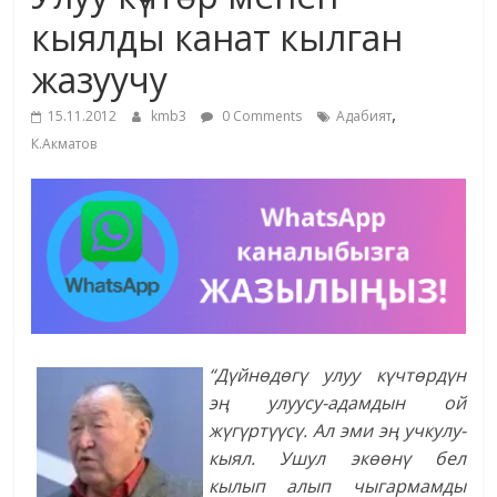
маданияты
кыялды канат кылган
жана
жазуучу
адабияты
,
15.11.2012
kmb3
0 Comments
Адабият
К.Акматов
“Дүйнөдөгү улуу күчтөрдүн
эң улуусу-адамдын ой
жүгүртүүсү. Ал эми эң учкулу-
кыял. Ушул экөөнү бел
кылып алып чыгармамды