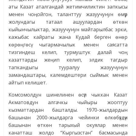
аты Казат аталгандай жетимчиликтин запкысы
менен чоңойгон, таланттуу жазуучунун өмүр
жолундагы татаал ашуулардан өткөн
кыйынчылыктар, жазуучунун майтарылбас эрки,
кажыбас кайраты жана Кудай берген өнөр
көрөңгөсү чыгармачылык менен саясатта
тизгиндеш келип, турмуштук далай чоң
казаттарды жеңип келип, элдик тагдыр
тапкандыгы тууралуу жазуучунун
замандаштары, калемдештери сыймык менен
айтып келишет.
Комсомолдун шинелинен өсүп чыккан Казат
Акматовдун алгачкы чыйыры жооптуу
кызматтардан башталды. 1970-жылдардын
башынан 2000-жылдарга чейинки өлкөбүздүн
башынан өткөн тарыхый окуялар менен
канатташ жолдо “Кыргызстан” басмасында