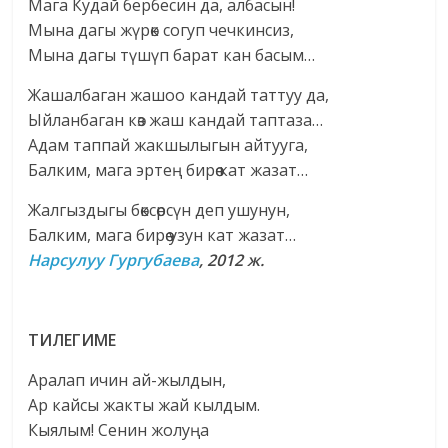
Мага Кудай бербесин да, албасын!
Мына дагы жүрөк согуп чечкинсиз,
Мына дагы түшүп барат кан басым…
Жашалбаган жашоо кандай таттуу да,
Ыйланбаган көз жаш кандай таптаза…
Адам таппай жакшылыгын айтууга,
Балким, мага эртең бирөө кат жазат…
Жалгыздыгы бөксөрсүн деп ушунун,
Балким, мага бирөө узун кат жазат…
Нарсулуу Гургубаева
,
2012 ж.
ТИЛЕГИМЕ
Аралап ичин ай-жылдын,
Ар кайсы жакты жай кылдым.
Кыялым! Сенин жолуңа