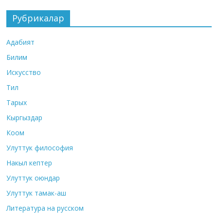
Рубрикалар
Адабият
Билим
Искусство
Тил
Тарых
Кыргыздар
Коом
Улуттук философия
Накыл кептер
Улуттук оюндар
Улуттук тамак-аш
Литература на русском