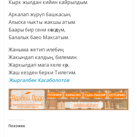
Кырк жылдан кийин кайрылдым.
Аркалап жүрүп башкасын,
Алыска чыкты жакшы атым.
Баары бир сени көксөдүм,
Балалык баео Максатым.
Жаныма жетип илебиң
Жакындап калдың, билемин.
Жаркылдап мага келе көр,
Жаш кезден берки Тилегим.
Жыргалбек
Касаболотов
Похожее