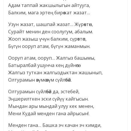
Адам таппай жакшылыгын айтууга,
Балким, мага эртең бирөө кат жазат…
Узун жазат, шашпай жазат… Жүрөктөн,
Сурайт менин ден соолугум, абалым.
Жооп жазыш үчүн балким, сүрөттөп,
Бүгүн ооруп атам, бүгүн жаманмын.
Ооруп атам, ооруп… Жалгыз башымы,
Батыралбай ушунча кең дүйнөгө.
Жалгыз туткан жалгыздыктан жашынып,
Олтурамын өзүмө-өзүм сүйлөбөй.
Олтурамын сүйлөбөй да, эстебей,
Эңшерилткен эски сүйүү кайгысын.
Мындан ары мындай улуу кек менен,
Мени Кудай менден гана айрысын!.
Менден гана… Башка эч качан эч кимди,