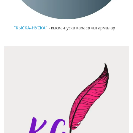
"КЫСКА-НУСКА"
- кыска-нуска карасөз чыгармалар