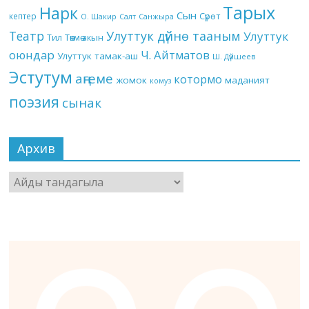
Тарых
Нарк
Сын
кептер
Сүрөт
О. Шакир
Салт
Санжыра
Театр
Улуттук дүйнө тааным
Улуттук
Төкмө акын
Тил
оюндар
Ч. Айтматов
Улуттук тамак-аш
Ш. Дүйшеев
Эстутум
аңгеме
котормо
жомок
маданият
комуз
поэзия
сынак
Архив
Архив