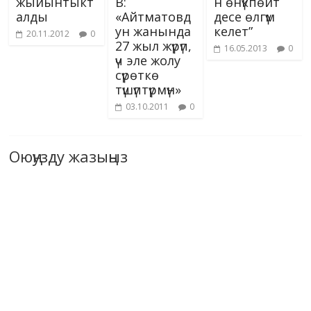
жыйынтыкт
В:
н өнүкпөйт
алды
«Айтматовд
десе өлгүм
ун жанында
келет”
20.11.2012
0
27 жыл жүрүп,
16.05.2013
0
үч эле жолу
сүрөткө
түшүптүрмүн»
03.10.2011
0
Оюңузду жазыңыз