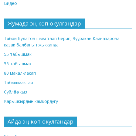
Видео
Жумада эң көп окулгандар
Төрөбай Кулатов шым таап берип, Зууракан Кайназарова
казак балбанын жыкканда
55 табышмак
55 табышмак
80 макал-лакап
Табышмактар
Сүйлөбөс кыз
Карышкырдын камкордугу
Айда эң көп окулгандар