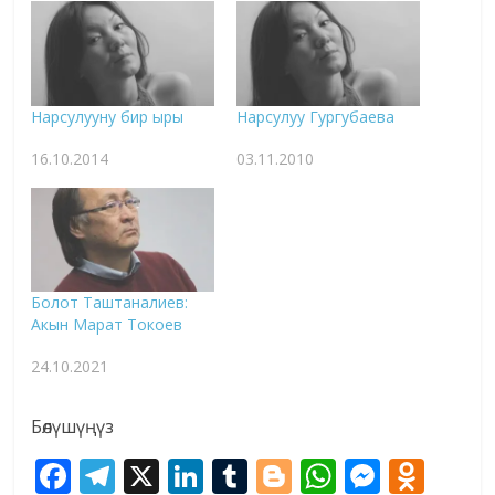
Нарсулууну бир ыры
Нарсулуу Гургубаева
16.10.2014
03.11.2010
Болот Таштаналиев:
Акын Марат Токоев
24.10.2021
Бөлүшүңүз
F
T
X
Li
T
Bl
W
M
O