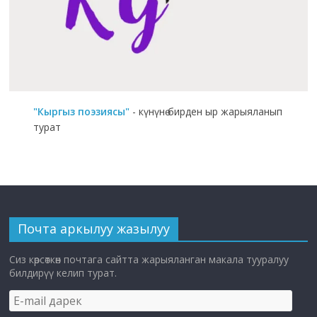
"Кыргыз поэзиясы"
- күнүнө бирден ыр жарыяланып
турат
Почта аркылуу жазылуу
Сиз көрсөткөн почтага сайтта жарыяланган макала тууралуу
билдирүү келип турат.
E-
mail