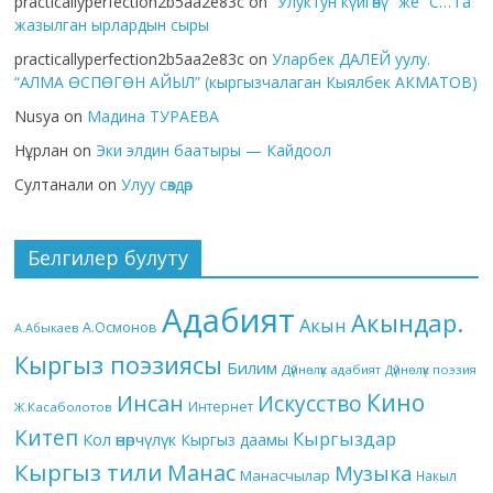
practicallyperfection2b5aa2e83c
on
“Улуктун күйгөнү” же “С… га”
жазылган ырлардын сыры
practicallyperfection2b5aa2e83c
on
Уларбек ДАЛЕЙ уулу.
“АЛМА ӨСПӨГӨН АЙЫЛ” (кыргызчалаган Кыялбек АКМАТОВ)
Nusya
on
Мадина ТУРАЕВА
Нұрлан
on
Эки элдин баатыры — Кайдоол
Султанали
on
Улуу сөздөр
Белгилер булуту
Адабият
Акындар.
Акын
А.Осмонов
А.Абыкаев
Кыргыз поэзиясы
Билим
Дүйнөлүк адабият
Дүйнөлүк поэзия
Кино
Инсан
Искусство
Интернет
Ж.Касаболотов
Китеп
Кыргыздар
Кол өнөрчүлүк
Кыргыз даамы
Кыргыз тили
Манас
Музыка
Манасчылар
Накыл