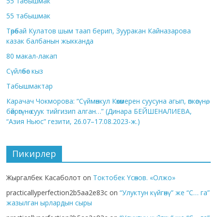
55 табышмак
55 табышмак
Төрөбай Кулатов шым таап берип, Зууракан Кайназарова
казак балбанын жыкканда
80 макал-лакап
Сүйлөбөс кыз
Табышмактар
Карачач Чокморова: “Сүймөнкул Көкөмерен суусуна агып, өпкөсүнө,
бөйрөгүнө суук тийгизип алган…” (Динара БЕЙШЕНАЛИЕВА,
“Азия Ньюс” гезити, 26.07–17.08.2023-ж.)
Пикирлер
Жыргалбек Касаболот
on
Токтобек Үсөнов. «Олжо»
practicallyperfection2b5aa2e83c
on
“Улуктун күйгөнү” же “С… га”
жазылган ырлардын сыры