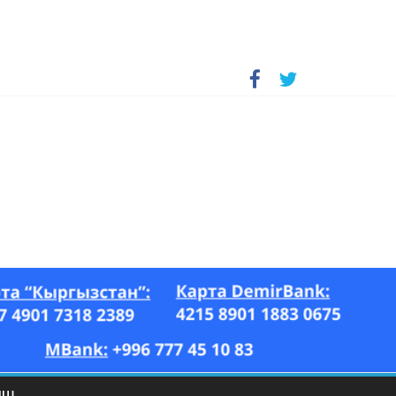
А, “Азия Ньюс” гезити, 26.07–17.08.2023-ж.)
ЫШ