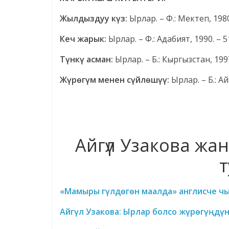
Жылдыздуу күз:
Ырлар. – Ф.: Мектеп, 1980.
Кеч жарык:
Ырлар. – Ф.: Адабият, 1990. – 51
Түнкү асман:
Ырлар. – Б.: Кыргызстан, 1997
Жүрөгүм менен сүйлөшүү:
Ырлар. – Б.: Айа
Айгүл Узакова ж
т
«Мамыры гүлдөгөн маалда» англисче ч
Айгүл Узакова: Ырлар болсо жүрөгүңдүн