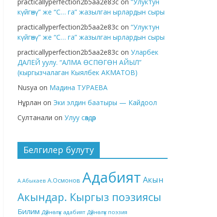
practicallyperfection2b5aa2e83c
on
“Улуктун
күйгөнү” же “С… га” жазылган ырлардын сыры
practicallyperfection2b5aa2e83c
on
“Улуктун
күйгөнү” же “С… га” жазылган ырлардын сыры
practicallyperfection2b5aa2e83c
on
Уларбек
ДАЛЕЙ уулу. “АЛМА ӨСПӨГӨН АЙЫЛ”
(кыргызчалаган Кыялбек АКМАТОВ)
Nusya
on
Мадина ТУРАЕВА
Нұрлан
on
Эки элдин баатыры — Кайдоол
Султанали
on
Улуу сөздөр
Белгилер булуту
Адабият
Акын
А.Осмонов
А.Абыкаев
Акындар. Кыргыз поэзиясы
Билим
Дүйнөлүк адабият
Дүйнөлүк поэзия