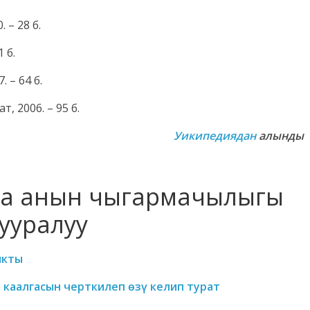
 – 28 б.
 б.
. – 64 б.
т, 2006. – 95 б.
Уикипедиядан
алынды
ана анын чыгармачылыгы
ууралуу
ыкты
 каалгасын черткилеп өзү келип турат