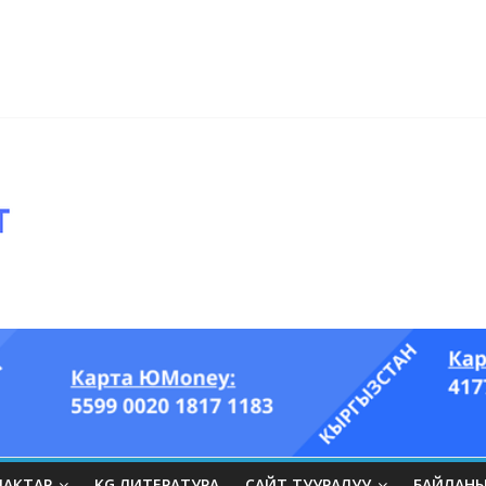
ры он үч акындын котормосунда
ып, өпкөсүнө, бөйрөгүнө суук тийгизип алган…” (Динара БЕЙШЕНАЛИЕВ
ЛАКТАР
KG ЛИТЕРАТУРА
САЙТ ТУУРАЛУУ
БАЙЛАН