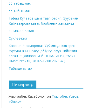
55 табышмак
55 табышмак
Төрөбай Кулатов шым таап берип, Зууракан
Кайназарова казак балбанын жыкканда
80 макал-лакап
Сүйлөбөс кыз
Карачач Чокморова: “Сүймөнкул Көкөмерен
суусуна агып, өпкөсүнө, бөйрөгүнө суук тийгизип
алган…” (Динара БЕЙШЕНАЛИЕВА, “Азия
Ньюс” гезити, 26.07–17.08.2023-ж.)
Табышмактар
Пикирлер
Жыргалбек Касаболот
on
Токтобек Үсөнов.
«Олжо»