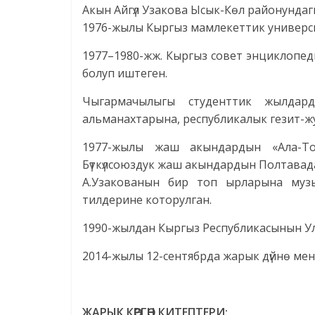
Акын Айгүл Узакова Ысык-Көл районундаг
1976-жылы Кыргыз мамлекеттик универси
1977–1980-жж. Кыргыз совет энциклопе
болуп иштеген.
Чыгармачылыгы студенттик жылдар
альманахтарына, республикалык гезит-ж
1977-жылы жаш акындардын «Ала-To
Бүткүлсоюздук жаш акындардын Полтавад
А.Узакованын бир топ ырларына муз
тилдерине которулган.
1990-жылдан Кыргыз Республикасынын Улу
2014-жылы 12-сентябрда жарык дүйнө ме
ЖАРЫК КӨРГӨН КИТЕПТЕРИ: