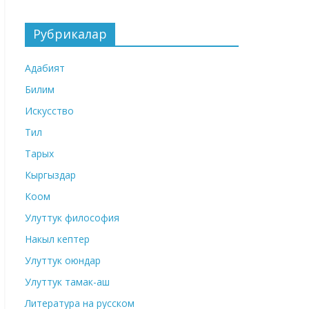
Рубрикалар
Адабият
Билим
Искусство
Тил
Тарых
Кыргыздар
Коом
Улуттук философия
Накыл кептер
Улуттук оюндар
Улуттук тамак-аш
Литература на русском