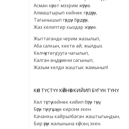
Асман күлөт мээрим жүгүнө.
Алмаштырып көйнөк гүлдүүсүн,
Тагынышып гүлдүн бүрдүүсүн,
Жаз келиптир кыздар жүзүнө.
Жыттаганда черим жазылып,
Аба салкын, көктө ай, жылдыз.
Көлчүктөгү сууга чагылып,
Калган өңдүү мени сагынып,
Жазым келди жаштык жамынып!
КӨЛ ТҮСТҮҮ КӨЙНӨК КИЙИП БҮГҮН ТҮНҮ
Көл түстүү көйнөк кийип бүгүн түнү,
Бүгүн түнү түшүңө кирсем экен.
Качанкы кайрылбаган жаштыгыңдын,
Бир үзүм жалынына күйсөң экен.