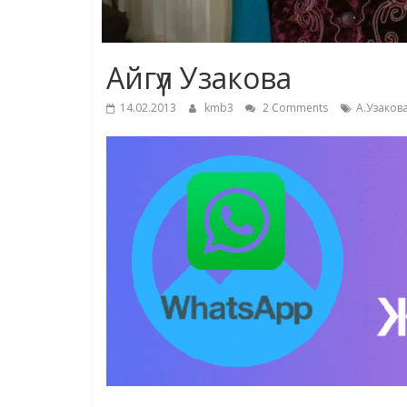
Айгүл Узакова
14.02.2013
kmb3
2 Comments
А.Узаков