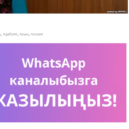
,
,
,
а
Адабият
Акын
поэзия