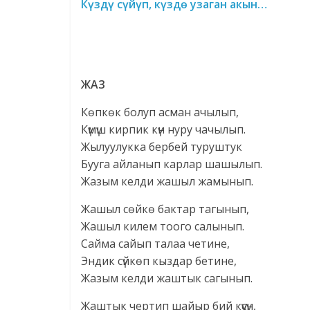
Күздү сүйүп, күздө узаган акын…
ЖАЗ
Көпкөк болуп асман ачылып,
Күмүш кирпик күн нуру чачылып.
Жылуулукка бербей туруштук
Бууга айланып карлар шашылып.
Жазым келди жашыл жамынып.
Жашыл сөйкө бактар тагынып,
Жашыл килем тоого салынып.
Сайма сайып талаа четине,
Эндик сүйкөп кыздар бетине,
Жазым келди жаштык сагынып.
Жаштык чертип шайыр бий күүсүн,