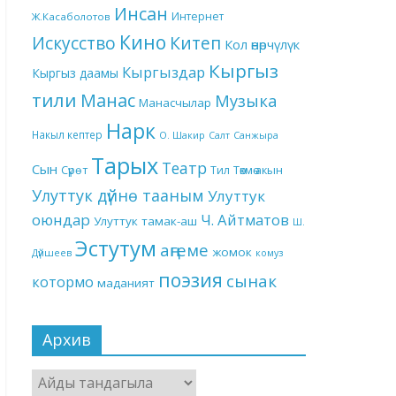
Инсан
Интернет
Ж.Касаболотов
Кино
Китеп
Искусство
Кол өнөрчүлүк
Кыргыз
Кыргыздар
Кыргыз даамы
тили
Манас
Музыка
Манасчылар
Нарк
Накыл кептер
О. Шакир
Салт
Санжыра
Тарых
Театр
Сын
Төкмө акын
Сүрөт
Тил
Улуттук дүйнө тааным
Улуттук
оюндар
Ч. Айтматов
Улуттук тамак-аш
Ш.
Эстутум
аңгеме
жомок
Дүйшеев
комуз
поэзия
сынак
котормо
маданият
Архив
Архив