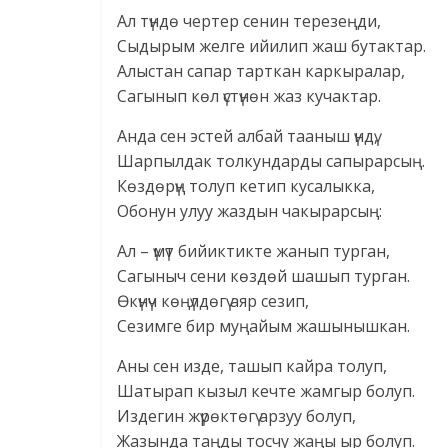
Ал түндө чертер сенин терезеңди,
Сыдырым желге ийилип жаш бутактар.
Алыстан сапар тарткан каркыралар,
Сагынып көл үстүнөн жаз кучактар.
Анда сен эстей албай тааныш үндү,
Шарпылдак толкундарды сапырарсың.
Көздөрүң толуп кетип кусалыкка,
Обонун улуу жаздын чакырарсың:
Ал – үмүт бийиктикте жанып турган,
Сагыныч сени көздөй шашып турган.
Өкүнүч көңүлдөгү аяр сезип,
Сезимге бир муңайым жашынышкан.
Аны сен изде, ташып кайра толуп,
Шатырап кызыл кечте жамгыр болуп.
Издегин жүрөктөгү арзуу болуп,
Жазында таңды тосчу жаңы ыр болуп.