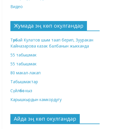
Видео
Жумада эң көп окулгандар
Төрөбай Кулатов шым таап берип, Зууракан
Кайназарова казак балбанын жыкканда
55 табышмак
55 табышмак
80 макал-лакап
Табышмактар
Сүйлөбөс кыз
Карышкырдын камкордугу
Айда эң көп окулгандар