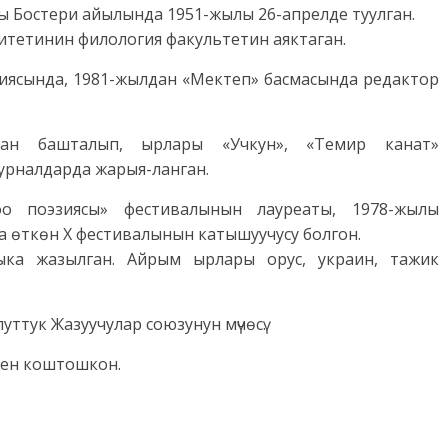
ы Бостери айылында 1951-жылы 26-апрелде туулган.
тетинин филология факультетин аяктаган.
диясында, 1981-жылдан «Мектеп» басмасында редактор
дан башталып, ырлары «Учкун», «Темир канат»
урналдарда жарыя-ланган.
o поэзиясы» фестивалынын лауреаты, 1978-жылы
а өткөн X фестивалынын катышуучусу болгон.
ыка жазылган. Айрым ырлары орус, украин, тажик
ттук Жазуучулар союзунун мүчөсү.
нен коштошкон.