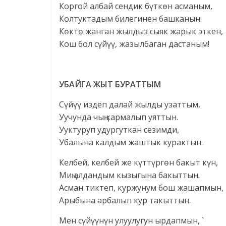
Коргой албай сендик бүткөн асманым,
Колтуктадым билегинен башканын.
Көктө жанган жылдыз сыяк жарык эткен,
Кош бол сүйүү, жазылбаган дастаным!
УБАЙГА ЖЫТ БУРАТТЫМ
Сүйүү издеп далай жылды узаттым,
Уучунда чың кармалып уяттын.
Ууктуруп удургуткан сезимди,
Убалына калдым жаштык курактын.
Келбей, келбей же күттүргөн бакыт күн,
Миң алдандым кызыгына бакыттын.
Асман тиктеп, куржунум бош жашапмын,
Арыбына арбалып кур такыттын.
Мен сүйүүнүн улуулугун ырдапмын, `