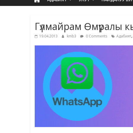
Гүлмайрам Өмүралы 
19.04.2013
kmb3
0 Comments
Адабият