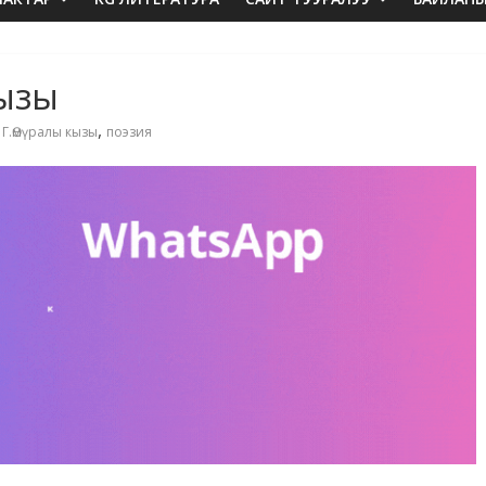
кызы
,
,
Г.Өмүралы кызы
поэзия