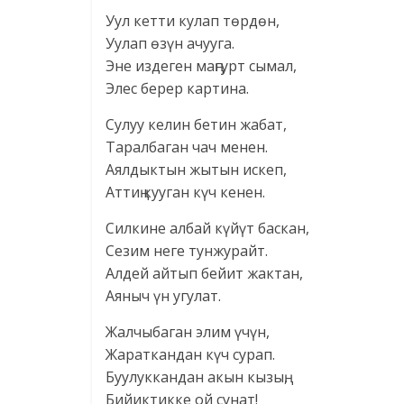
Уул кетти кулап төрдөн,
Уулап өзүн ачууга.
Эне издеген маңгурт сымал,
Элес берер картина.
Сулуу келин бетин жабат,
Таралбаган чач менен.
Аялдыктын жытын искеп,
Аттиң кууган күч кенен.
Силкине албай күйүт баскан,
Сезим неге тунжурайт.
Алдей айтып бейит жактан,
Аяныч үн угулат.
Жалчыбаган элим үчүн,
Жараткандан күч сурап.
Буулуккандан акын кызың,
Бийиктикке ой сунат!