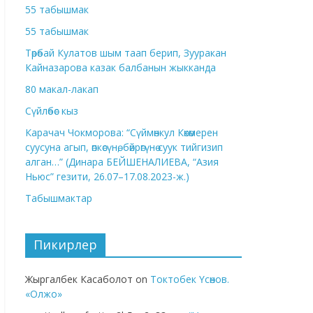
55 табышмак
55 табышмак
Төрөбай Кулатов шым таап берип, Зууракан
Кайназарова казак балбанын жыкканда
80 макал-лакап
Сүйлөбөс кыз
Карачач Чокморова: “Сүймөнкул Көкөмерен
суусуна агып, өпкөсүнө, бөйрөгүнө суук тийгизип
алган…” (Динара БЕЙШЕНАЛИЕВА, “Азия
Ньюс” гезити, 26.07–17.08.2023-ж.)
Табышмактар
Пикирлер
Жыргалбек Касаболот
on
Токтобек Үсөнов.
«Олжо»