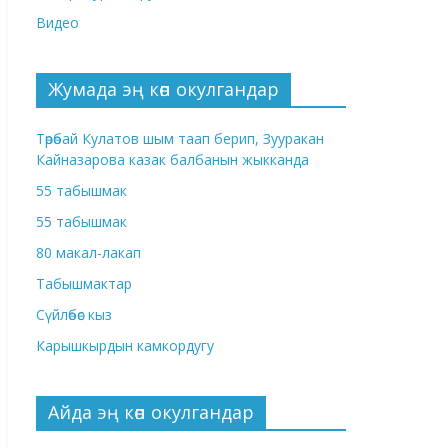
Видео
Жумада эң көп окулгандар
Төрөбай Кулатов шым таап берип, Зууракан
Кайназарова казак балбанын жыкканда
55 табышмак
55 табышмак
80 макал-лакап
Табышмактар
Сүйлөбөс кыз
Карышкырдын камкордугу
Айда эң көп окулгандар