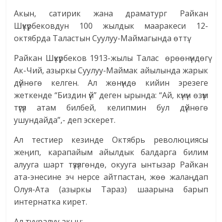
Акын, сатирик жана драматург Райкан
Шүкүрбековдун 100 жылдык мааракеси 12-
октябрда Таластын Суулуу-Маймагында өттү.
Райкан Шүкүрбеков 1913-жылы Талас өрөөнүндөгү
Ак-Чий, азыркы Суулуу-Маймак айылында жарык
дүйнөгө келген. Ал жөнүндө кийин эрезеге
жеткенде “Биздин үй” деген ырында: “Ай, күнүн өзүм
түгүл атам билбей, келипмин бул дүйнөгө
ушундайда”,- деп эскерет.
Ал тестиер кезинде Октябрь революциясы
жеңип, карапайым айылдык балдарга билим
алууга шарт түзүлгөндө, окууга ынтызар Райкан
ата-энесине эч нерсе айтпастан, жөө жалаңдап
Олуя-Ата (азыркы Тараз) шаарына барып
интернатка кирет.
Ал тууралуу акын: