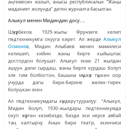
аңгемесин жазып, анысы республикалык “Жаңы
маданият жолунда” деген журналга басылган.
Алыкул менен Мидиндин досу….
Шүкүрбеков 1929-жылы Фрунзеге келип
педтехникумга окууга кирет. Ал жерде
Алыкул
Осмонов
, Мидин Алыбаев менен мамилеси
келишип, кийин жаны бирге кыйышпас
достордон болушат. Алыкул экөө 21 жылдан
ашуун дили сырдаш, жаны бирге курдаш болуп
эле тим болбостон, башына мүшкүл түшкөн оор
учурда дагы бири-бирине жөлөк-тирек
болушкан экен.
Ал педтехникумдагы күндөрү тууралуу: “Алыкул,
Мидин болуп, 1930-жылдары педтехникумда
окуп жүргөн кезибизде, бизди эки нерсе аябай
таң калтырчу. Анын бири театр, экинчиси