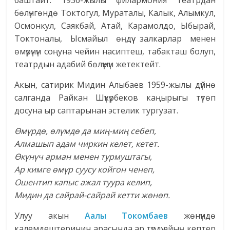
баштайт. 1936-жылы филармония театрдан
бөлүнгөндө Токтогул, Мураталы, Калык, Алымкул,
Осмонкул, Саякбай, Атай, Карамолдо, Ыбырай,
Токтоналы, Ысмайыл өңдүү залкарлар менен
өмүрүнүн соңуна чейин насиптеш, табакташ болуп,
театрдын адабий бөлүмүн жетектейт.
Акын, сатирик Мидин Алыбаев 1959-жылы дүйнө
салганда Райкан Шүкүрбеков каңырыгы түтөп
досуна ыр саптарынан эстелик тургузат.
Өмүрдө, өлүмдө да миң-миң себеп,
Алмашып адам чиркин келет, кетет.
Өкүнүч арман менен турмуштагы,
Ар кимге өмүр суусу койгон ченеп,
Ошентип капыс ажал туура келип,
Мидин да сайрай-сайрай кетти жөнөп.
Улуу акын
Аалы Токомбаев
жөнүндө
калемдештеринин арасында ар түрдүү айың кептер