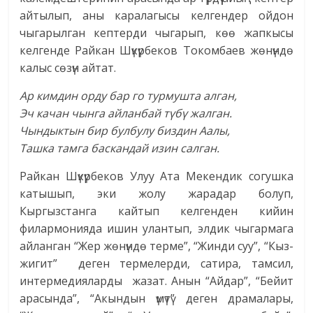
айтылып, аны каралагысы келгендер ойдон
чыгарылган кептерди чыгарып, көө жапкысы
келгенде Райкан Шүкүрбеков Токомбаев жөнүндө
калыс сөзүн айтат.
Ар кимдин орду бар го турмушта алган,
Эч качан чынга айланбай түбү жалган.
Чындыктын бир булбулу биздин Аалы,
Ташка тамга баскандай изин салган.
Райкан Шүкүрбеков Улуу Ата Мекендик согушка
катышып, эки жолу жарадар болуп,
Кыргызстанга кайтып келгенден кийин
филармонияда ишин улантып, элдик чыгармага
айланган “Жер жөнүндө терме”, “Жинди суу”, “Кыз-
жигит” деген термелерди, сатира, тамсил,
интермедияларды жазат. Анын “Айдар”, “Бейит
арасында”, “Акындын үмүтү” деген драмалары,