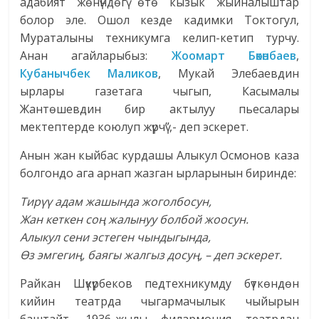
адабият жөнүндөгү өтө кызык жыйналыштар
болор эле. Ошол кезде кадимки Токтогул,
Мураталыны техникумга келип-кетип турчу.
Анан агайларыбыз:
Жоомарт Бөкөнбаев
,
Кубанычбек Маликов
, Мукай Элебаевдин
ырлары газетага чыгып, Касымалы
Жантөшевдин бир актылуу пьесалары
мектептерде коюлуп жүрчү”,- деп эскерет.
Анын жан кыйбас курдашы Алыкул Осмонов каза
болгондо ага арнап жазган ырларынын биринде:
Тирүү адам жашында жоголбосун,
Жан кеткен соң жалынуу болбой жоосун.
Алыкул сени эстеген чындыгында,
Өз эмгегиң, баягы жалгыз досуң, – деп эскерет.
Райкан Шүкүрбеков педтехникумду бүткөндөн
кийин театрда чыгармачылык чыйырын