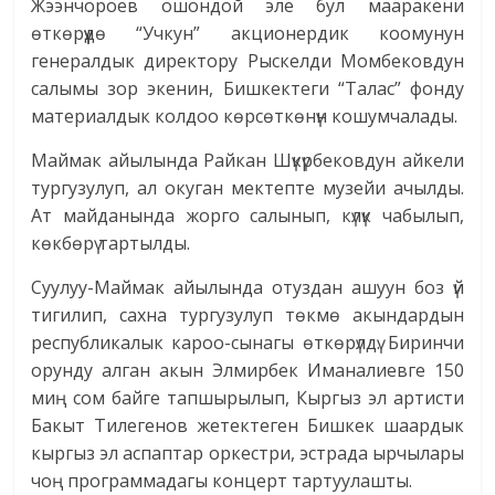
Жээнчороев ошондой эле бул мааракени
өткөрүүдө “Учкун” акционердик коомунун
генералдык директору Рыскелди Момбековдун
салымы зор экенин, Бишкектеги “Талас” фонду
материалдык колдоо көрсөткөнүн кошумчалады.
Маймак айылында Райкан Шүкүрбековдун айкели
тургузулуп, ал окуган мектепте музейи ачылды.
Ат майданында жорго салынып, күлүк чабылып,
көкбөрү тартылды.
Суулуу-Маймак айылында отуздан ашуун боз үй
тигилип, сахна тургузулуп төкмө акындардын
республикалык кароо-сынагы өткөрүлдү. Биринчи
орунду алган акын Элмирбек Иманалиевге 150
миң сом байге тапшырылып, Кыргыз эл артисти
Бакыт Тилегенов жетектеген Бишкек шаардык
кыргыз эл аспаптар оркестри, эстрада ырчылары
чоң программадагы концерт тартуулашты.