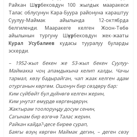
Райкан Шүкүрбековдун 100 жылдык мааракеси
Талас облусунун Кара-Буура районуна караштуу
Суулуу-Маймак айылында 12-октябрда
белгиленди. Мааракеге келген Жоон-Төбө
айылынын тургуну Шүкүрбековдун жек-жааты
Курал Усубалиев
кудасы тууралуу буларды
эскерди.
– 1952-жыл бекен же 53-жыл бекен Суулуу-
Маймакка чоң апамдыкына келип калды. Чачы
тармал, көзү бадырайган, чап жаак келген адам
отурганын көргөм. Ошонун бир сөздөрү бар:
Ким сүйбөйт бул дүйнөгө келген жерин,
Ким унутат өмүрдө көргөндөрүн.
Жактырам тоолоруңду досум сенин,
Сагынам бир өзгөчө Талас жерин.
Райкан кайда?-десе бирөө сурап,
Баягы өзүң көргөн Маймак дегин, –
деген сөзү