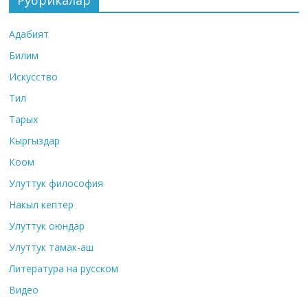
Рубрикалар
Адабият
Билим
Искусство
Тил
Тарых
Кыргыздар
Коом
Улуттук философия
Накыл кептер
Улуттук оюндар
Улуттук тамак-аш
Литература на русском
Видео