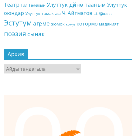
Театр
Улуттук дүйнө тааным
Улуттук
Төкмө акын
Тил
оюндар
Ч. Айтматов
Улуттук тамак-аш
Ш. Дүйшеев
Эстутум
аңгеме
котормо
жомок
маданият
комуз
поэзия
сынак
Архив
Архив