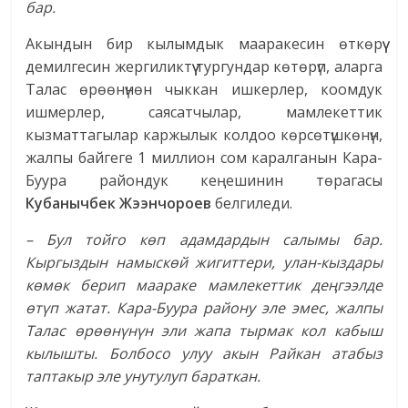
бар
.
Акындын бир кылымдык мааракесин өткөрүү
демилгесин жергиликтүү тургундар көтөрүп, аларга
Талас өрөөнүнөн чыккан ишкерлер, коомдук
ишмерлер, саясатчылар, мамлекеттик
кызматтагылар каржылык колдоо көрсөтүшкөнүн,
жалпы байгеге 1 миллион сом каралганын Кара-
Буура райондук кеңешинин төрагасы
Кубанычбек Жээнчороев
белгиледи.
– Бул тойго көп адамдардын салымы бар.
Кыргыздын намыскөй жигиттери, улан-кыздары
көмөк берип маараке мамлекеттик деңгээлде
өтүп жатат. Кара-Буура району эле эмес, жалпы
Талас өрөөнүнүн эли жапа тырмак кол кабыш
кылышты. Болбосо улуу акын Райкан атабыз
таптакыр эле унутулуп бараткан.