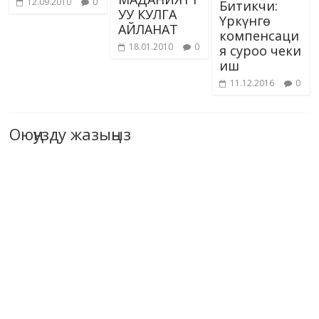
12.09.2010
0
Битикчи:
УУ КУЛГА
Үркүнгө
АЙЛАНАТ
компенсаци
18.01.2010
0
я суроо чеки
иш
11.12.2016
0
Оюңузду жазыңыз