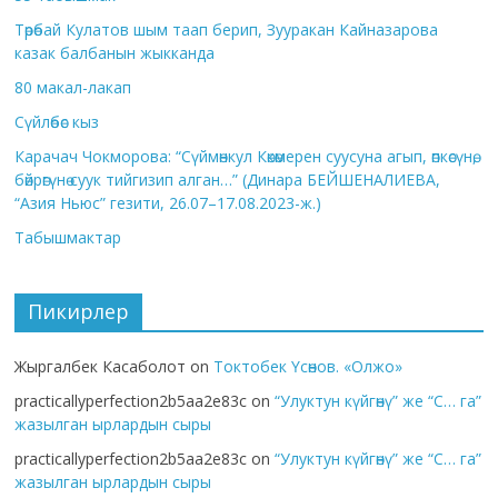
Төрөбай Кулатов шым таап берип, Зууракан Кайназарова
казак балбанын жыкканда
80 макал-лакап
Сүйлөбөс кыз
Карачач Чокморова: “Сүймөнкул Көкөмерен суусуна агып, өпкөсүнө,
бөйрөгүнө суук тийгизип алган…” (Динара БЕЙШЕНАЛИЕВА,
“Азия Ньюс” гезити, 26.07–17.08.2023-ж.)
Табышмактар
Пикирлер
Жыргалбек Касаболот
on
Токтобек Үсөнов. «Олжо»
practicallyperfection2b5aa2e83c
on
“Улуктун күйгөнү” же “С… га”
жазылган ырлардын сыры
practicallyperfection2b5aa2e83c
on
“Улуктун күйгөнү” же “С… га”
жазылган ырлардын сыры