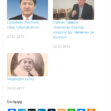
Сулайман Рысбаев.
Райкан Төлөгөнов:
«Бир түйүнчөк акча»
«Бекназар баатыр
комузчу да, төкмө акын да
27.01.2015
болгон»
20.03.2016
Мидинден күлкү
16.02.2017
Бөлүшүңүз