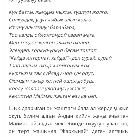
Күн батты, жылдыз чыкты, түштүм жолго,
Солкулдак, узун чыбык алып колго.
Ит үнү алыстады бара-бара,
Тоо калды ойлонгондой карап мага.
Мен тоодон келген эликке окшоп,
Элеңдеп, коркуп-үркүп басам токтоп.
“Кайда интернат, кайда?”- деп сурай, сурай,
Таап алдым, акыры койгонум жок.
Кыргызча так сүйлөдү чоочун орус,
Оюмдан такыр кетпей ошол добуш.
Коелу Чолпонкулов муну жазып,
Келиптир Маймак жактан өзү качып.
Шык даарыган он жаштагы бала ал жерде үч жыл
окуп, билим алган. Андан кийин жаңы ачылган
Маймак айылдык мектебинде окуусун улантып,
он төрт жашында “Жаркынай” деген алгачкы