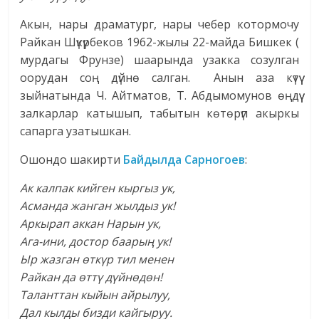
Акын, нары драматург, нары чебер котормочу
Райкан Шүкүрбеков 1962-жылы 22-майда Бишкек (
мурдагы Фрунзе) шаарында узакка созулган
оорудан соң дүйнө салган. Анын аза күтүү
зыйнатында Ч. Айтматов, Т. Абдымомунов өңдүү
залкарлар катышып, табытын көтөрүп акыркы
сапарга узатышкан.
Ошондо шакирти
Байдылда Сарногоев
:
Ак калпак кийген кыргыз ук,
Асманда жанган жылдыз ук!
Аркырап аккан Нарын ук,
Ага-ини, достор баарың ук!
Ыр жазган өткүр тил менен
Райкан да өттү дүйнөдөн!
Таланттан кыйын айрылуу,
Дал кылды бизди кайгыруу.