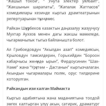
“Жашыл токой”, “ Унута электер уялбайт”,
“Жакшынын шарапаты”, “Жапалак Жатпасов”
комедиялары кезинде кыргыз драмтеатрынын
репертуарынан түшчү эмес.
Райкан Шүкүрбеков казактын даңазалуу жазуучусу
Мухтар Ауэзов менен дагы жакшы мамиледе,
чыгармачылык тыгыз байланышта болот.
Ал Грибоедовдун “Акылдан азап” комедиясын,
Крыловдун тамсилдерин, Горькийдин “Бороон
кабарчысы жөнүндө ырын”, Фирдоусинин “Шах-
Наме” жана “Үрүстөм – Дастанын” кыргызчалаган.
Акындын чыгармалары поляк, орус тилдерине
которулган.
Райкандын изи калган Маймакта
Кыргыз адабиятына жана маданиятына тоодой
эмгек калтырган улуу акын, сатирик, драматург