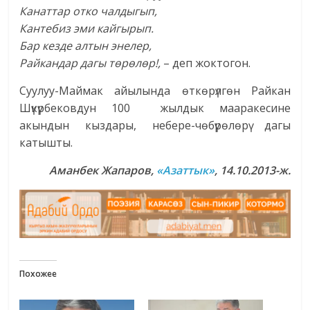
Канаттар отко чалдыгып,
Кантебиз эми кайгырып.
Бар кезде алтын энелер,
Райкандар дагы төрөлөр!,
– деп жоктогон.
Суулуу-Маймак айылында өткөрүлгөн Райкан
Шүкүрбековдун 100 жылдык мааракесине
акындын кыздары, небере-чөбүрөлөрү дагы
катышты.
Аманбек Жапаров,
«Азаттык»
, 14.10.2013-ж.
Похожее