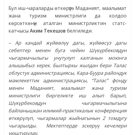
Бул иш-чараларды өткөрүүгө Маданият, маалымат
жана туризм министрлиги да колдоо
көрсөткөнүн аталган министрликтин статс-
катчысы
Аким Текешов
белгиледи.
– Ар кандай жүйөөлүү дагы, жүйөөсүз дагы
себептер менен буга чейин Шүкүрбековдун
чыгармачылыгы унутулуп калганын моюнга
алышыбыз керек. Былтыркы жылдан бери Талас
облустук администрациясы, Кара-Буура райондук
мамлекеттик администрациясы, “Талас” фонду
менен Маданият, маалымат жана туризм
министрлиги биргеликте иш алып барып,
Шүкүрбековдун чыгармачылыгына
байланышкан илимий-практикалык конференция
өткөрүлүп, чыгармалар жыйнагынын 2 томдугу
чыгарылды. Мектептерде эскерүү кечелери
уюштурулду.