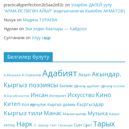
practicallyperfection2b5aa2e83c
on
Уларбек ДАЛЕЙ уулу.
“АЛМА ӨСПӨГӨН АЙЫЛ” (кыргызчалаган Кыялбек АКМАТОВ)
Nusya
on
Мадина ТУРАЕВА
Нұрлан
on
Эки элдин баатыры — Кайдоол
Султанали
on
Улуу сөздөр
Белгилер булуту
Адабият
Акындар.
Акын
А.Осмонов
А.Абыкаев
Кыргыз поэзиясы
Билим
Дүйнөлүк адабият
Дүйнөлүк поэзия
Кино
Инсан
Искусство
Интернет
Ж.Касаболотов
Китеп
Кыргыздар
Кол өнөрчүлүк
Кыргыз даамы
Кыргыз тили
Манас
Музыка
Манасчылар
Накыл
Тарых
Нарк
Сын
кептер
Сүрөт
О. Шакир
Салт
Санжыра