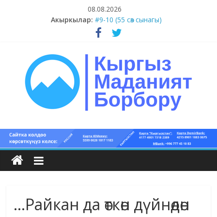
Skip
08.08.2026
to
#11-12 (55 сөз сынагы)
Акыркылар:
content
#9-10 (55 сөз сынагы)
#5-8 (55 сөз сынагы)
#1-4 (55 сөз сынагы)
#13-14 (55 сөз сынагы)
Кыргыз
маданият
борбору
…Райкан да өткөн дүйнөдөн
Кыргыз
маданияты