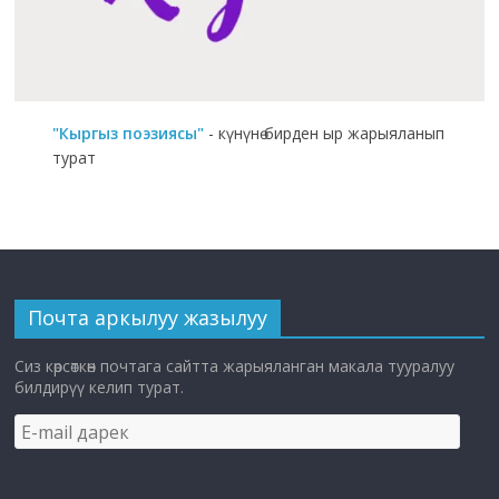
"Кыргыз поэзиясы"
- күнүнө бирден ыр жарыяланып
турат
Почта аркылуу жазылуу
Сиз көрсөткөн почтага сайтта жарыяланган макала тууралуу
билдирүү келип турат.
E-
mail
дарек