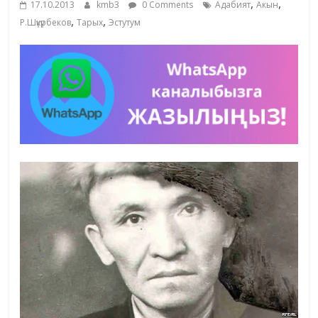
,
,
17.10.2013
kmb3
0 Comments
Адабият
Акын
жана
,
,
Р.Шүкүрбеков
Тарых
Эстутум
адабияты