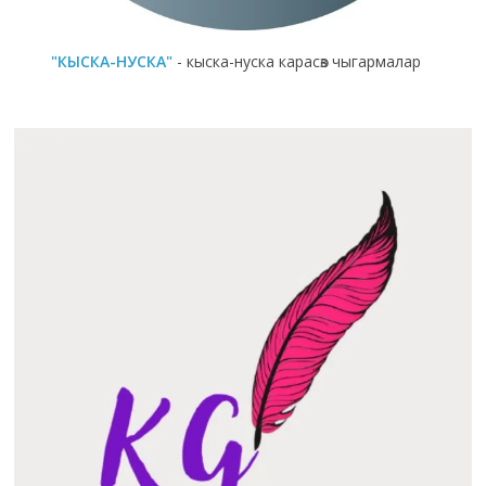
"КЫСКА-НУСКА"
- кыска-нуска карасөз чыгармалар