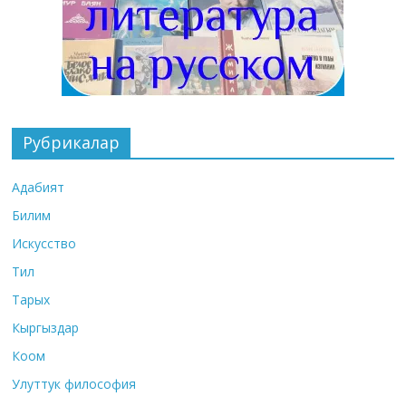
Рубрикалар
Адабият
Билим
Искусство
Тил
Тарых
Кыргыздар
Коом
Улуттук философия