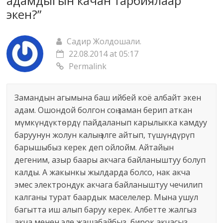
адамдыгын качан тарбиялаар
экен?
”
Садир Жолдошали.
22.08.2014 at 05:17
Permalink
Замандын агымына баш ийбей коё албайт экен
адам. Ошондой болгон соң заман берип аткан
мүмкүндүктөрдү пайдаланып карылыкка камдуу
баруунун жолун калың элге айтып, түшүндүрүп
барышыбыз керек деп ойлойм. Айтайын
дегеним, азыр баары акчага байланыштуу болуп
калды. А жакынкы жылдарда болсо, нак акча
эмес электрондук акчага байланыштуу чечилип
калганы турат баардык маселелер. Мына ушул
багытта иш алып баруу керек. Албетте жалгыз
акча менен эле жашабайбыз, бирок акчасыз