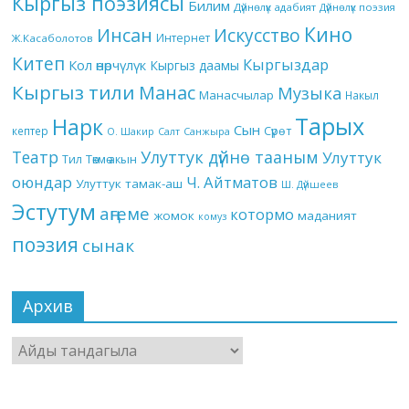
Кыргыз поэзиясы
Билим
Дүйнөлүк адабият
Дүйнөлүк поэзия
Кино
Инсан
Искусство
Интернет
Ж.Касаболотов
Китеп
Кыргыздар
Кол өнөрчүлүк
Кыргыз даамы
Кыргыз тили
Манас
Музыка
Манасчылар
Накыл
Тарых
Нарк
Сын
кептер
Сүрөт
О. Шакир
Салт
Санжыра
Театр
Улуттук дүйнө тааным
Улуттук
Төкмө акын
Тил
оюндар
Ч. Айтматов
Улуттук тамак-аш
Ш. Дүйшеев
Эстутум
аңгеме
котормо
жомок
маданият
комуз
поэзия
сынак
Архив
Архив