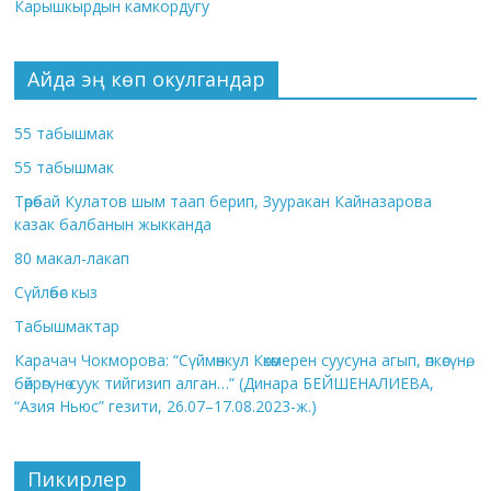
Карышкырдын камкордугу
Айда эң көп окулгандар
55 табышмак
55 табышмак
Төрөбай Кулатов шым таап берип, Зууракан Кайназарова
казак балбанын жыкканда
80 макал-лакап
Сүйлөбөс кыз
Табышмактар
Карачач Чокморова: “Сүймөнкул Көкөмерен суусуна агып, өпкөсүнө,
бөйрөгүнө суук тийгизип алган…” (Динара БЕЙШЕНАЛИЕВА,
“Азия Ньюс” гезити, 26.07–17.08.2023-ж.)
Пикирлер