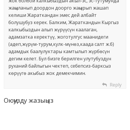
жок болбой калкыбыздын акыл-эс, эс-тутумунда
жаңыланып доордон доорго жаңырып жашап
келиши Жараткандан эмес дей албайт
болушубуз керек. Балким, Жараткандын Кыргыз
калкыбыздын алып жүрүүсүн каалаган,
адамзатка керектүү, жоготулгус маанидеги
(адеп,жүрүм-турум,кулк-мүнөз,каада салт ж.б)
адамдык баалулуктары камтылып жүрбөсүн
дегим келет. Бул бизге берилген улутубуздун
руханий байлыгын чектеп, себепсиз-барксыз
көрүүгө акыбыз жок демекчимин.
Reply
Оюңузду жазыңыз