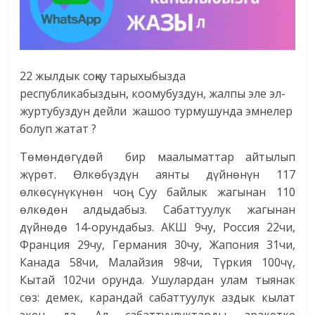
22 жылдык соңку тарыхыбызда
республикабыздын, коомубуздун, жалпы эле эл-
журтубуздун дейли жашоо турмушунда эмнелер
болуп жатат ?
Төмөндөгүдөй бир маалыматтар айтылып
жүрөт. Өлкөбүздүн аянты дүйнөнүн 117
өлкөсүнүкүнөн чоң. Суу байлык жагынан 110
өлкөдөн алдыдабыз. Сабаттуулук жагынан
дүйнөдө 14-орундабыз. АКШ 9чу, Россия 22чи,
Франция 29чу, Германия 30чу, Жапония 31чи,
Канада 58чи, Малайзия 98чи, Түркия 100чү,
Кытай 102чи орунда. Ушулардан улам тыянак
сөз: демек, карандай сабаттуулук аздык кылат