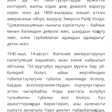
экен да. Ал сабаттуулуктарды аракетке
келтирип, жалпы элдик дем, демилге жаратуу
керек экен да. 1800-жылдары жашап өткөн
америкалык ойчул, жазуучу Эмерсон Ралф Уолдо:
”Цивилизациянын чыныгы көрсөткүчү – байлык
менен билимдин деңгээли эмес, шаардын чоңдугу
эмес, өлкө тарбиялаган адамдын адамдыгы”
деген экен.
1945-жыл, 14-август. Жапония императорунун
капитуляция жарыялап, анан элине кайрылып
айтканы: “Эл-журтубуз муундан муунга бир үй-
бүлөдөй болуп, ыйык жергебиздин
түбөлүктүүлүгүнө түбөлүк ишенимде бололу,
бардык жоопкерчиликтердин оорчулуктарын
эстен чыгарбайлы. Алды жактагы жолубуз
түгөнбөгөн түбөлүк жол болсун. Күч
аракеттериңерди бириктирип, аны келечекти
курууга арнагыла. Нарк-дөөлөт пайдубалыңарды,