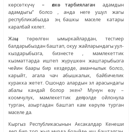
көрсөткүчү
–
өлкө
тарбиялаган
адамдын
адамдыгы” болсо , анда неге ушул жагы
республикабызда эң башкы маселе катары
каралбай келет.
Жаңы төрөлгөн ымыркайлардан, тестиер
балдарыбыздан баштап, окуу жайларындагы уул-
кыздарыбызга, бизнесте , мамлекеттик
кызматтарда иштеп жүрүшкөн жаштарыбызга
чейин баары бир кездерде, аманчылык болсо,
карыйт, агала чач абышкалык, байбичелик
куракка жетет. Ошондо алардын эл арасындагы
абалы кандай болор экен? Мунун өзү –
коомчулук, мамлекеттик деңгээлде ойлонула
турган, азыртадан баштап кам көрүлө турган
маселе да.
Кыргыз Республикасынын Аксакалдар Кенеши
деп бир топ жыл мурда бозүйдө иш башталган.