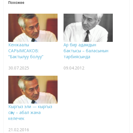
Похожее
Кенжаалы
Ар бир адамдын
САРЫМСАКОВ:
бактысы – баласынын
“Бактылуу болуу”
тарбиясында
30.07.2025
09.04.2012
Кыргыз эли — кыргыз
сөзү – абал жана
келечек
21.02.2016