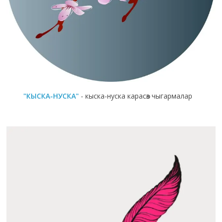
"КЫСКА-НУСКА"
- кыска-нуска карасөз чыгармалар