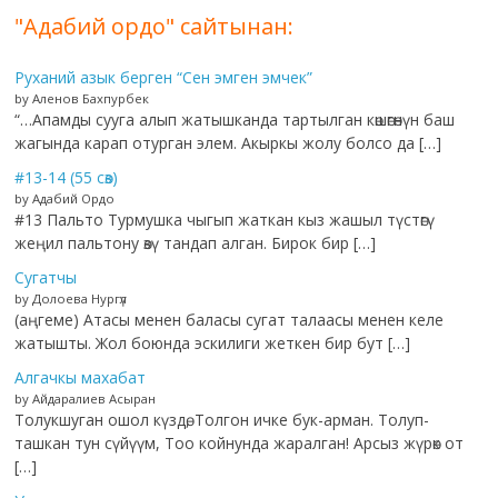
"Адабий ордо" сайтынан:
Руханий азык берген “Сен эмген эмчек”
by Аленов Бахпурбек
“…Апамды сууга алып жатышканда тартылган көшөгөнүн баш
жагында карап отурган элем. Акыркы жолу болсо да […]
#13-14 (55 сөз)
by Адабий Ордо
#13 Пальто Турмушка чыгып жаткан кыз жашыл түстөгү
жеңил пальтону өзү тандап алган. Бирок бир […]
Сугатчы
by Долоева Нургүл
(аңгеме) Атасы менен баласы сугат талаасы менен келе
жатышты. Жол боюнда эскилиги жеткен бир бут […]
Алгачкы махабат
by Айдаралиев Асыран
Толукшуган ошол күздө, Толгон ичке бук-арман. Толуп-
ташкан тун сүйүүм, Тоо койнунда жаралган! Арсыз жүрөк от
[…]