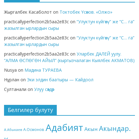
Жыргалбек Касаболот
on
Токтобек Үсөнов. «Олжо»
practicallyperfection2b5aa2e83c
on
“Улуктун күйгөнү” же “С… га”
жазылган ырлардын сыры
practicallyperfection2b5aa2e83c
on
“Улуктун күйгөнү” же “С… га”
жазылган ырлардын сыры
practicallyperfection2b5aa2e83c
on
Уларбек ДАЛЕЙ уулу.
“АЛМА ӨСПӨГӨН АЙЫЛ” (кыргызчалаган Кыялбек АКМАТОВ)
Nusya
on
Мадина ТУРАЕВА
Нұрлан
on
Эки элдин баатыры — Кайдоол
Султанали
on
Улуу сөздөр
Белгилер булуту
Адабият
Акындар.
Акын
А.Осмонов
А.Абыкаев