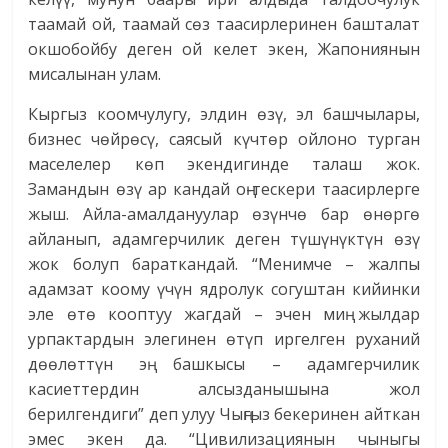
таамай ой, таамай сөз таасирлеринен башталат
окшобойбу деген ой келет экен, Жапониянын
мисалынан улам.
Кыргыз коомчулугу, элдин өзү, эл башчылары,
бизнес чөйрөсү, саясый күчтөр ойлоно турган
маселелер көп экендигинде талаш жок.
Замандын өзү ар кандай оң-тескери таасирлерге
жыш. Айла-амалдануулар өзүнчө бар өнөргө
айланып, адамгерчилик деген түшүнүктүн өзү
жок болуп бараткандай. “Менимче – жалпы
адамзат коому үчүн ядролук согуштан кийинки
эле өтө кооптуу жагдай – эчен миң жылдар
урпактардын элегинен өтүп иргелген руханий
дөөлөттүн эң башкысы – адамгерчилик
касиеттердин алсызданышына жол
берилгендиги” деп улуу Чыңгыз бекеринен айткан
эмес экен да. “Цивилизациянын чыныгы