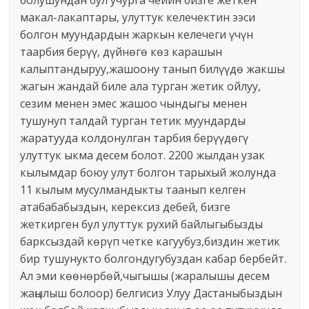
болушундан бул учурга чейин бизге жеткен
макал-лакаптары, улуттук келечектин ээси
болгон муундардын жаркын келечеги үчүн
таарбия берүү, дүйнөгө көз карашын
калыптандыруу,жашоону танып билүүдө жакшы
жагын жандай биле ала турган жетик ойлуу,
сезим менен эмес жашоо чындыгы менен
тушунуп талдай турган тетик муундарды
жаратууда колдонулган тарбия берүүдөгү
улуттук ыкма десем болот. 2200 жылдан узак
кылымдар боюу улут болгон тарыхый жолунда
11 кылым мусулмандыкты таанып келген
атабабабыздын, керексиз дебей, бизге
жеткирген бул улуттук рухий байлыгыбызды
барксыздай көрүп четке кагуубуз,биздин жетик
бир тушунукто болгондугубуздан кабар бербейт.
Ал эми көөнөрбөй,чыгышы (жаралышы десем
жаңылыш болоор) белгисиз Улуу Дастаныбыздын