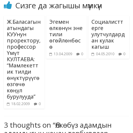
Сизге да жагышы мүмкүн
Ж.Баласагын
Эгемен
Социалистт
атындагы
өлкөнүн эне
ерге
КУУнун
тили
улутчулдард
проректору,
өгөйлөнбөс
ан кулак
профессор
ө
кагыш
Үмүт
13.04.2009
0
04.05.2010
0
КУЛТАЕВА:
“Мамлекетт
ик тилди
өнүктүрүүгө
өзгөчө
көңүл
бурулууда”
18.02.2009
0
3 thoughts on “
Өлкөбүз адамдын