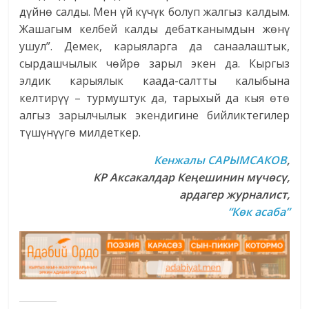
дүйнө салды. Мен үй күчүк болуп жалгыз калдым.
Жашагым келбей калды дебатканымдын жөнү
ушул”. Демек, карыяларга да санаалаштык,
сырдашчылык чөйрө зарыл экен да. Кыргыз
элдик карыялык каада-салтты калыбына
келтирүү – турмуштук да, тарыхый да кыя өтө
алгыз зарылчылык экендигине бийликтегилер
түшүнүүгө милдеткер.
Кенжалы САРЫМСАКОВ
,
КР Аксакалдар Кеңешинин мүчөсү,
ардагер журналист,
“Көк асаба”