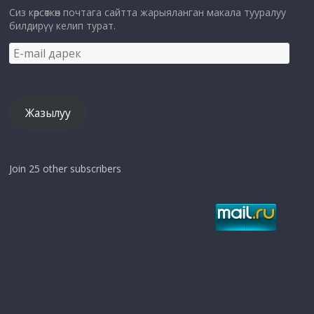
Сиз көрсөткөн почтага сайтта жарыяланган макала тууралуу
билдирүү келип турат.
E-
mail
дарек
Жазылуу
Join 25 other subscribers