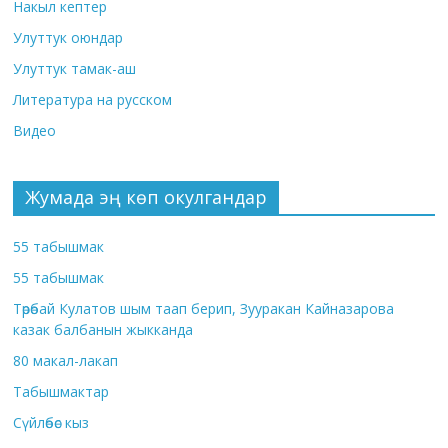
Накыл кептер
Улуттук оюндар
Улуттук тамак-аш
Литература на русском
Видео
Жумада эң көп окулгандар
55 табышмак
55 табышмак
Төрөбай Кулатов шым таап берип, Зууракан Кайназарова
казак балбанын жыкканда
80 макал-лакап
Табышмактар
Сүйлөбөс кыз