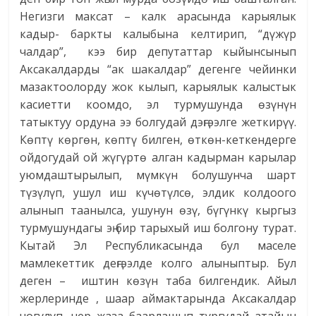
Негизги максат – калк арасында карыялык
кадыр- баркты калыбына келтирип, “дүжүр
чалдар”, кээ бир депутаттар кыйынсынып
Аксакалдарды “ак шакалдар” дегенге чейинки
мазактоолорду жок кылып, карыялык калыстык
касиетти коомдо, эл турмушунда өзүнүн
татыктуу ордуна ээ болгудай дэңгээлге жеткирүү.
Көптү көргөн, көптү билген, өткөн-кеткендерге
ойдогудай ой жүгүртө алган кадырман карылар
уюмдаштырылып, мүмкүн болушунча шарт
түзүлүп, ушул иш күчөтүлсө, элдик колдоого
алынып таанылса, ушунун өзү, бүгүнкү кыргыз
турмушундагы эң бир тарыхый иш болгону турат.
Кытай Эл Республикасында бул маселе
мамлекеттик деңгээлде колго алыныптыр. Бул
деген – иштин көзүн таба билгендик. Айыл
жерлеринде , шаар аймактарында Аксакалдар