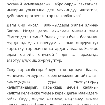
руханий асылзаадалык аброюңарды сактагыла,
империя урматына деп чечкиндүү иштегиле,
дүйнөлүк прогресстен артта калбагыла”.
Дагы бир мисал. 1800-жылдары жапан элинен
Байган Исида деген акылман чыккан экен.
“Эмгек деген эмне? Эмгек деген бул – баарынан
мурда адамдын өнүгүүсү, ал эми өндүрүштүк
көрсөткүчтөр экинчи катардагы маани. Жалкоо
адам өспөйт, өнүкпөйт” деп эл арасында
агартуучулук иш жүргүзүптүр.
Соңку тарыхыбызда болуп өткөндөрдүн баары,
менимче, эл-журтка терең чечмеленип айтылып,
коомчулукта туура түшүнүктөрдү
калыптандырып, кары-жаш дебей калайык
калкты келечекке түздөө керек деген маанидеги
сабак. Өсүү , өнүгүү, жетилүү, жаңылануу, акылга
келүү, мунун баары ири алдыда талдоочулук