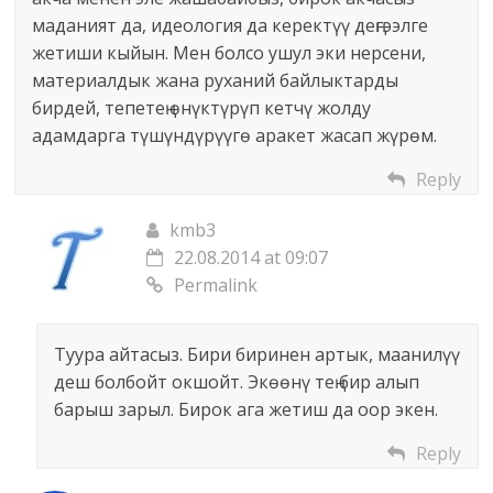
маданият да, идеология да керектүү деңгээлге
жетиши кыйын. Мен болсо ушул эки нерсени,
материалдык жана руханий байлыктарды
бирдей, тепетең өнүктүрүп кетчү жолду
адамдарга түшүндүрүүгө аракет жасап жүрөм.
Reply
kmb3
22.08.2014 at 09:07
Permalink
Туура айтасыз. Бири биринен артык, маанилүү
деш болбойт окшойт. Экөөнү тең бир алып
барыш зарыл. Бирок ага жетиш да оор экен.
Reply