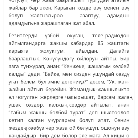
чогулуп, чер жаза баарлашып тургудай атайын
жайлар бар экен. Карыган кезде өзү менен өзү
болуп жалгызсыроо – азаптуу, адамдын
адамдыгына жарашпаган жат абал.
Гезиттерди үзбөй окуган, теле-радиодон
айтылгандарга жакшы кабардар 85 жаштагы
карыяга жолуктум, айылдан. Далайга
баарлаштык. Көнүлүндөгү ойлорун айтты. Бир
азга тунжурап, анан: “Кенжеке, жашагым келбей
калды” деди. “Байке, мен сизден ушундай сөздү
угат белем, бул эмне дегениңиз?” десем, “Ук, жөн-
жайын айтып берейин. Жамандык-жакшылыкта
эл чогулган жерлерге чакырышат, барсам жалаң
ушак сөздөр, калжың сөздөр айтылат, анан
“табым жакшы болбой турат” деп шылтоолоп
кетип калган учурларым болуп атат. Сенин
жездең экөөбүз чер жаза ой бөлүшүп, ошонун өзу
кандайдыр бир дем болор эле мага. Ал киши о