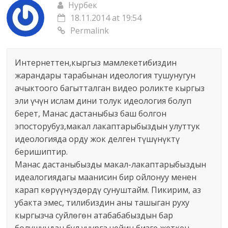
Нурбек
18.11.2014 at 19:54
Permalink
Интернеттен,кыргыз мамлекетибиздин
жарандары тарабынан идеология тушунугун
ачыктоого багытталган видео роликте кыргыз
эли үчүн ислам дини толук идеология болуп
берет, Манас дастаныбыз баш болгон
эпосторубуз,макал лакаптарыбыздын улуттук
идеологияда орду жок делген түшүнүктү
беришиптир.
Манас дастаныбызды макал-лакаптарыбыздын
идеалогиядагы маанисин бир ойлонуу менен
карап көрүүнүздөрдү сунуштайм. Пикирим, аз
убакта эмес, тилибиздин аны ташыган руху
кыргызча суйлөгөн атабабабыздын бар