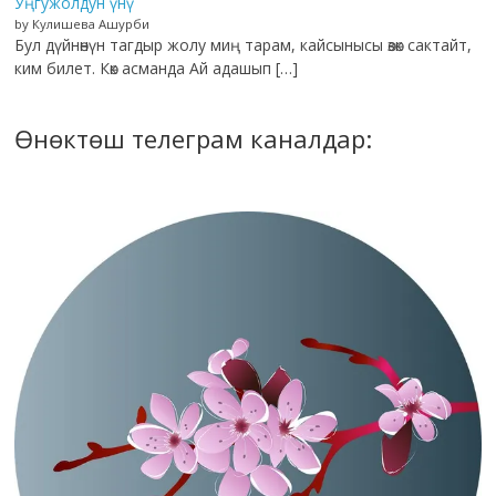
Уңгужолдун үнү
by Кулишева Ашурби
Бул дүйнөнүн тагдыр жолу миң тарам, кайсынысы өзөк сактайт,
ким билет. Көк асманда Ай адашып […]
Өнөктөш телеграм каналдар: