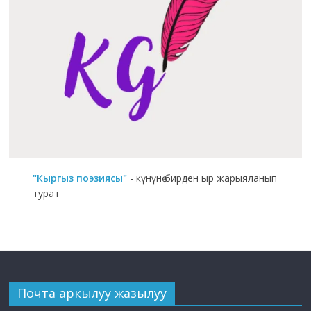
"Кыргыз поэзиясы"
- күнүнө бирден ыр жарыяланып
турат
Почта аркылуу жазылуу