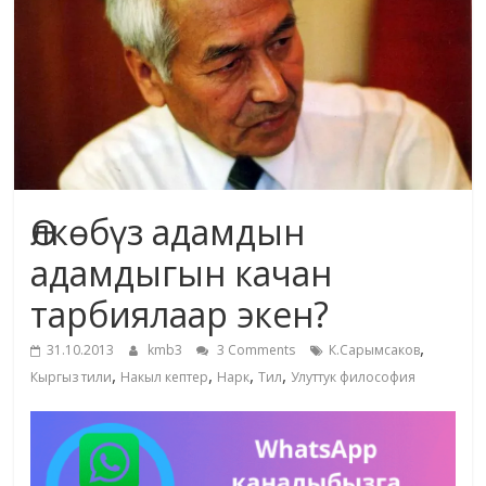
жана
адабияты
Өлкөбүз адамдын
адамдыгын качан
тарбиялаар экен?
,
31.10.2013
kmb3
3 Comments
К.Сарымсаков
,
,
,
,
Кыргыз тили
Накыл кептер
Нарк
Тил
Улуттук философия