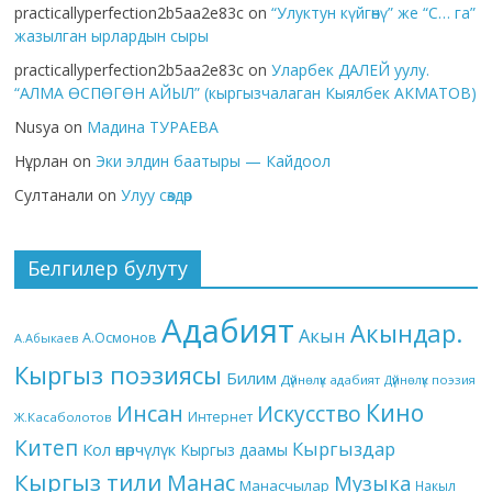
practicallyperfection2b5aa2e83c
on
“Улуктун күйгөнү” же “С… га”
жазылган ырлардын сыры
practicallyperfection2b5aa2e83c
on
Уларбек ДАЛЕЙ уулу.
“АЛМА ӨСПӨГӨН АЙЫЛ” (кыргызчалаган Кыялбек АКМАТОВ)
Nusya
on
Мадина ТУРАЕВА
Нұрлан
on
Эки элдин баатыры — Кайдоол
Султанали
on
Улуу сөздөр
Белгилер булуту
Адабият
Акындар.
Акын
А.Осмонов
А.Абыкаев
Кыргыз поэзиясы
Билим
Дүйнөлүк адабият
Дүйнөлүк поэзия
Кино
Инсан
Искусство
Интернет
Ж.Касаболотов
Китеп
Кыргыздар
Кол өнөрчүлүк
Кыргыз даамы
Кыргыз тили
Манас
Музыка
Манасчылар
Накыл