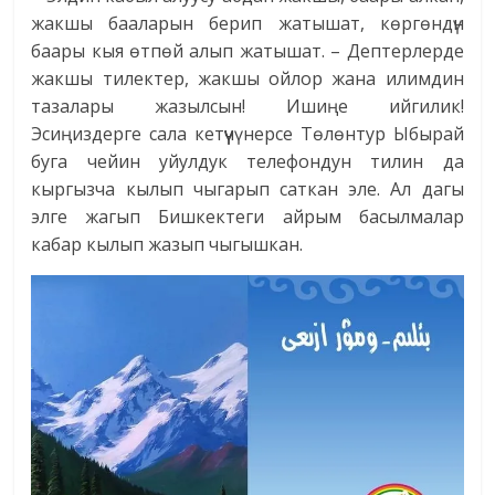
жакшы бааларын берип жатышат, көргөндүн
баары кыя өтпөй алып жатышат. – Дептерлерде
жакшы тилектер, жакшы ойлор жана илимдин
тазалары жазылсын! Ишиңе ийгилик!
Эсиңиздерге сала кетүүчү нерсе Төлөнтур Ыбырай
буга чейин уйулдук телефондун тилин да
кыргызча кылып чыгарып саткан эле. Ал дагы
элге жагып Бишкектеги айрым басылмалар
кабар кылып жазып чыгышкан.