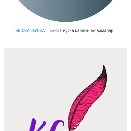
"КЫСКА-НУСКА"
- кыска-нуска карасөз чыгармалар