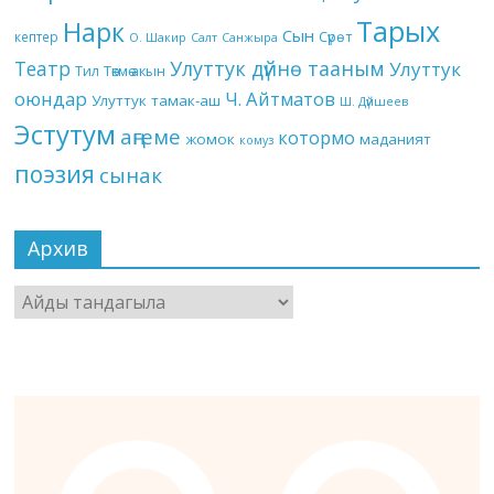
Тарых
Нарк
Сын
кептер
Сүрөт
О. Шакир
Салт
Санжыра
Театр
Улуттук дүйнө тааным
Улуттук
Төкмө акын
Тил
оюндар
Ч. Айтматов
Улуттук тамак-аш
Ш. Дүйшеев
Эстутум
аңгеме
котормо
жомок
маданият
комуз
поэзия
сынак
Архив
Архив