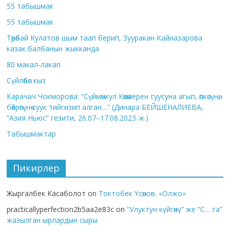
55 табышмак
55 табышмак
Төрөбай Кулатов шым таап берип, Зууракан Кайназарова
казак балбанын жыкканда
80 макал-лакап
Сүйлөбөс кыз
Карачач Чокморова: “Сүймөнкул Көкөмерен суусуна агып, өпкөсүнө,
бөйрөгүнө суук тийгизип алган…” (Динара БЕЙШЕНАЛИЕВА,
“Азия Ньюс” гезити, 26.07–17.08.2023-ж.)
Табышмактар
Пикирлер
Жыргалбек Касаболот
on
Токтобек Үсөнов. «Олжо»
practicallyperfection2b5aa2e83c
on
“Улуктун күйгөнү” же “С… га”
жазылган ырлардын сыры