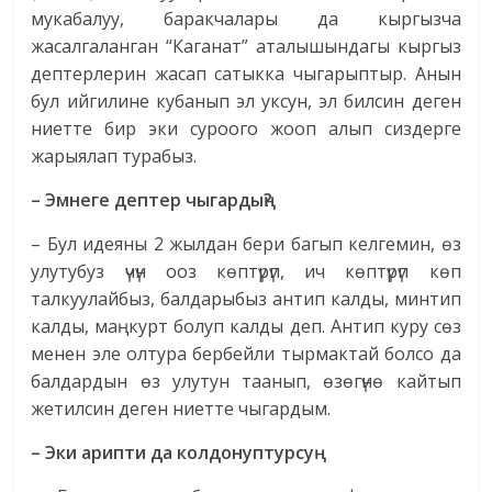
мукабалуу, баракчалары да кыргызча
жасалгаланган “Каганат” аталышындагы кыргыз
дептерлерин жасап сатыкка чыгарыптыр. Анын
бул ийгилине кубанып эл уксун, эл билсин деген
ниетте бир эки суроого жооп алып сиздерге
жарыялап турабыз.
– Эмнеге дептер чыгардың?
– Бул идеяны 2 жылдан бери багып келгемин, өз
улутубуз үчүн ооз көптүрүп, ич көптүрүп көп
талкуулайбыз, балдарыбыз антип калды, минтип
калды, маңкурт болуп калды деп. Антип куру сөз
менен эле олтура бербейли тырмактай болсо да
балдардын өз улутун таанып, өзөгүнө кайтып
жетилсин деген ниетте чыгардым.
– Эки арипти да колдонуптурсуң