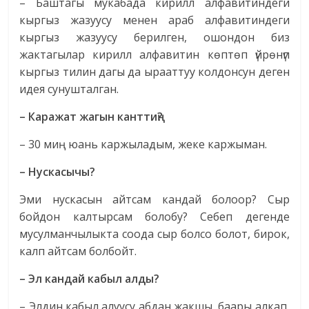
– Баштагы мукабада кирилл алфавитиндеги
кыргыз жазуусу менен араб алфавитиндеги
кыргыз жазуусу берилген, ошондон биз
жактагылар кирилл алфавитин көптөп үйрөнүп
кыргыз тилин дагы да ырааттуу колдонсун деген
идея сунушталган.
– Каражат жагын канттиң?
– 30 миң юань каржыладым, жеке каржыман.
– Нускасычы?
Эми нускасын айтсам кандай болоор? Сыр
бойдон калтырсам болобу? Себеп дегенде
мусулманчылыкта соода сыр болсо болот, бирок,
калп айтсам болбойт.
– Эл кандай кабыл алды?
– Элдин кабыл алуусу абдан жакшы, баары алкап,