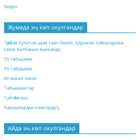
Видео
Жумада эң көп окулгандар
Төрөбай Кулатов шым таап берип, Зууракан Кайназарова
казак балбанын жыкканда
55 табышмак
55 табышмак
80 макал-лакап
Табышмактар
Сүйлөбөс кыз
Карышкырдын камкордугу
Айда эң көп окулгандар