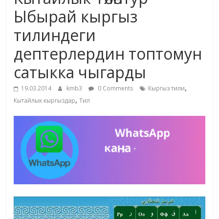
маданияты
Ыбырай кыргыз
жана
тилиндеги
адабияты
дептерлердин топтомун
сатыкка чыгарды
,
19.03.2014
kmb3
0 Comments
Кыргыз тили
,
Кытайлык кыргыздар
Тил