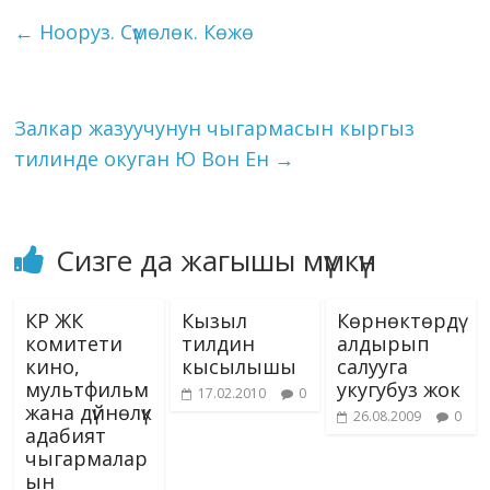
o
a
dI
r
er
A
n
kl
l
et
y
e
←
Нооруз. Сүмөлөк. Көжө
o
m
n
p
g
as
Li
k
p
er
s
n
ni
k
Залкар жазуучунун чыгармасын кыргыз
ki
тилинде окуган Ю Вон Ен
→
Сизге да жагышы мүмкүн
КР ЖК
Кызыл
Көрнөктөрдү
комитети
тилдин
алдырып
кино,
кысылышы
салууга
мультфильм
укугубуз жок
17.02.2010
0
жана дүйнөлүк
26.08.2009
0
адабият
чыгармалар
ын