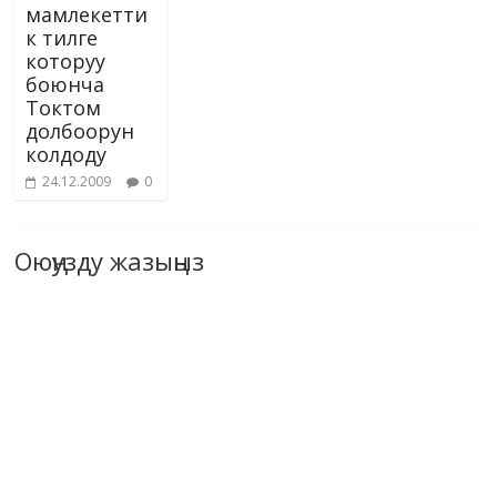
мамлекетти
к тилге
которуу
боюнча
Токтом
долбоорун
колдоду
24.12.2009
0
Оюңузду жазыңыз