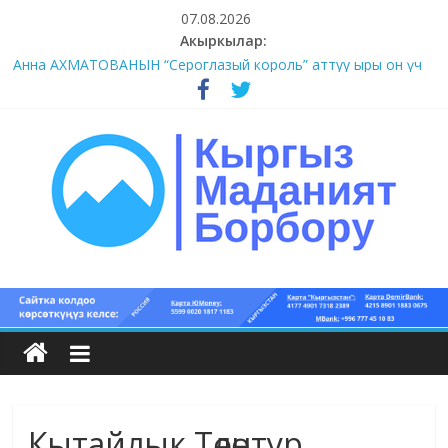
Skip
07.08.2026
to
Акыркылар:
content
#1-4 (55 сөз сынагы)
Анна АХМАТОВАНЫН “Сероглазый король” аттуу ыры он үч
акындын котормосунда
#11-12 (55 сөз сынагы)
#9-10 (55 сөз сынагы)
#5-8 (55 сөз сынагы)
Кыргыз
маданият
борбору
Кытайлык Төлөнтур
Кыргыз