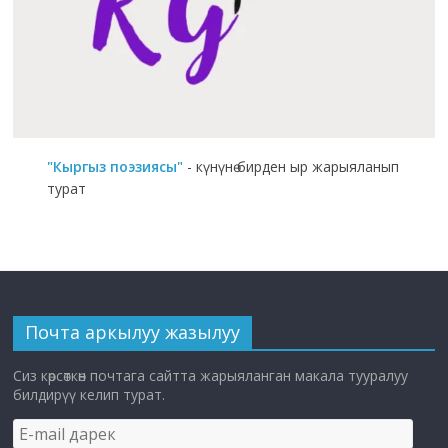
"Кыргыз поэзиясы"
- күнүнө бирден ыр жарыяланып
турат
Почта аркылуу жазылуу
Сиз көрсөткөн почтага сайтта жарыяланган макала тууралуу
билдирүү келип турат.
E-
mail