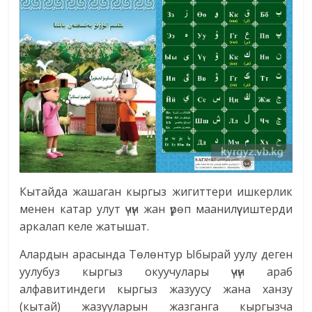
Кытайда жашаган кыргыз жигиттери ишкерлик
менен катар улут үчүн жан үрөп маанилүү иштерди
аркалап келе жатышат.
Алардын арасында Төлөнтур Ыбырай уулу деген
уулубуз кыргыз окуучулары үчүн араб
алфавитиндеги кыргыз жазуусу жана ханзу
(кытай) жазууларын жазганга кыргызча