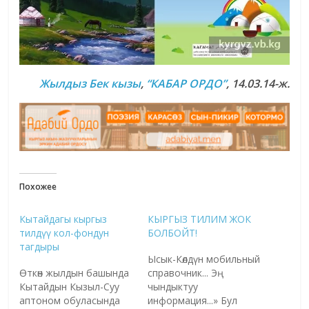
Жылдыз Бек кызы
,
“КАБАР ОРДО”
, 14.03.14-ж.
Похожее
Кытайдагы кыргыз
КЫРГЫЗ ТИЛИМ ЖОК
тилдүү кол-фондун
БОЛБОЙТ!
тагдыры
Ысык-Көлдүн мобильный
Өткөн жылдын башында
справочник... Эң
Кытайдын Кызыл-Суу
чындыктуу
аптоном обуласында
информация...» Бул