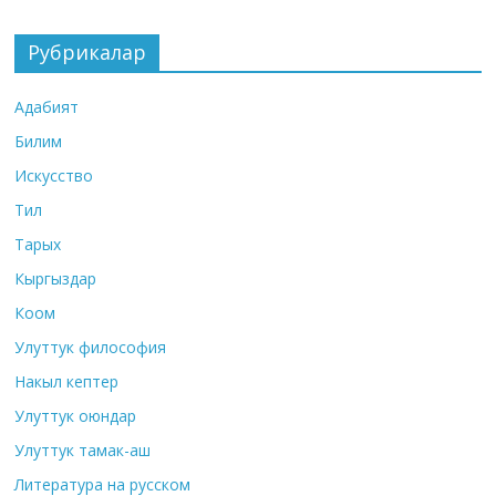
Рубрикалар
Адабият
Билим
Искусство
Тил
Тарых
Кыргыздар
Коом
Улуттук философия
Накыл кептер
Улуттук оюндар
Улуттук тамак-аш
Литература на русском