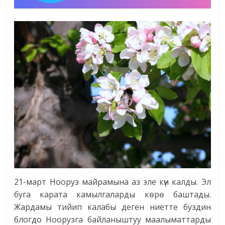
21-март Нооруз майрамына аз эле күн калды. Эл
буга карата камылгаларды көрө баштады.
Жардамы тийип калабы деген ниетте буздин
блогдо Ноорузга байланыштуу маалыматтарды