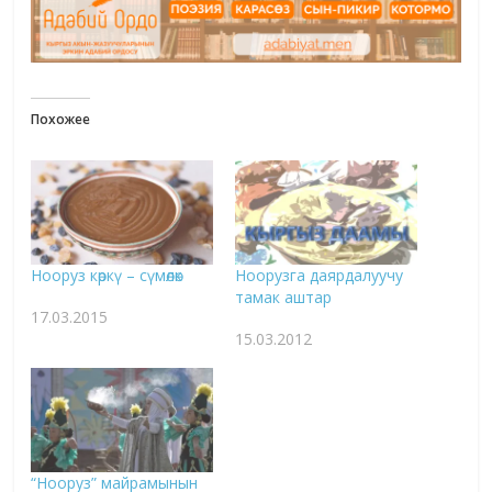
Похожее
Нооруз көркү – сүмөлөк
Ноорузга даярдалуучу
тамак аштар
17.03.2015
15.03.2012
“Нооруз” майрамынын