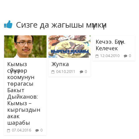
Сизге да жагышы мүмкүн
Кечээ. Бүгүн.
Келечек
12.04.2010
0
Кымыз
Жупка
сүйүүчүлөр
04.10.2011
0
коомунун
төрагасы
Бакыт
Дыйканов:
Кымыз –
кыргыздын
акак
шарабы
07.04.2016
0