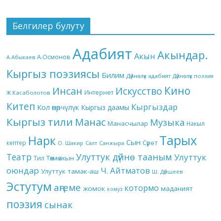
Белгилер булуту
Адабият
Акындар.
Акын
А.Осмонов
А.Абыкаев
Кыргыз поэзиясы
Билим
Дүйнөлүк адабият
Дүйнөлүк поэзия
Кино
Инсан
Искусство
Интернет
Ж.Касаболотов
Китеп
Кыргыздар
Кол өнөрчүлүк
Кыргыз даамы
Кыргыз тили
Манас
Музыка
Манасчылар
Накыл
Тарых
Нарк
Сын
кептер
Сүрөт
О. Шакир
Салт
Санжыра
Театр
Улуттук дүйнө тааным
Улуттук
Төкмө акын
Тил
оюндар
Ч. Айтматов
Улуттук тамак-аш
Ш. Дүйшеев
Эстутум
аңгеме
котормо
жомок
маданият
комуз
поэзия
сынак