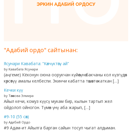
"Адабий ордо" сайтынан:
Ясунари Кавабата: “Көлчүктөгү ай”
by Кавабата Ясунари
(аңгеме) Кёконун оюна оорукчан күйөөсүнө бакчаны кол күзгүдөн
көрсөтүү амалы келбеспи. Экинчи кабатта төшөктө жаткан […]
Кечки күү
by Төлөкова Элмира
Айыл кечи, комуз күүсү мукам бир, кылын тартып жел
ойдолоп ойногон. Түмөн үнү аба жарып, […]
#9-10 (55 сөз)
by Адабий Ордо
#9 Адам-ит Айылга барган сайын тосуп чыгат алдыман.