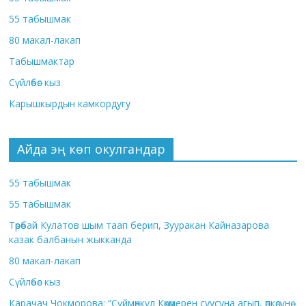
55 табышмак
80 макал-лакап
Табышмактар
Сүйлөбөс кыз
Карышкырдын камкордугу
Айда эң көп окулгандар
55 табышмак
55 табышмак
Төрөбай Кулатов шым таап берип, Зууракан Кайназарова
казак балбанын жыкканда
80 макал-лакап
Сүйлөбөс кыз
Карачач Чокморова: “Сүймөнкул Көкөмерен суусуна агып, өпкөсүнө,