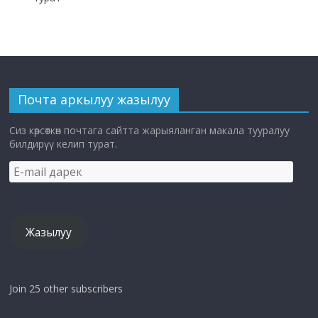
Почта аркылуу жазылуу
Сиз көрсөткөн почтага сайтта жарыяланган макала тууралуу
билдирүү келип турат.
E-
mail
дарек
Жазылуу
Join 25 other subscribers