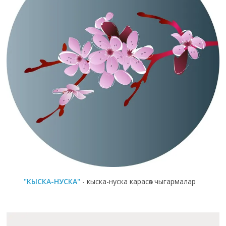
"КЫСКА-НУСКА"
- кыска-нуска карасөз чыгармалар