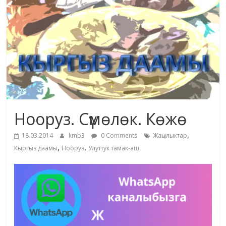
маданияты
жана
адабияты
Нооруз. Сүмөлөк. Көжө
,
18.03.2014
kmb3
0 Comments
Жаңылыктар
,
,
Кыргыз даамы
Нооруз
Улуттук тамак-аш