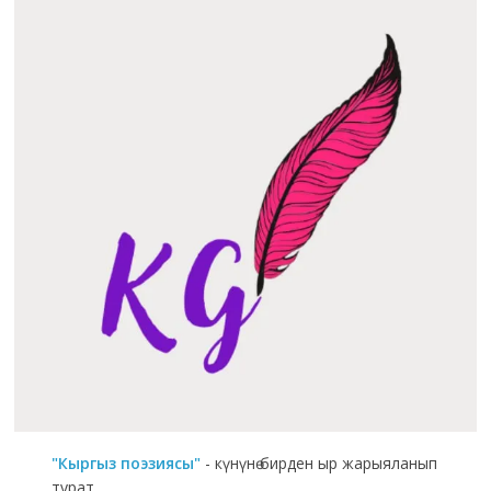
"Кыргыз поэзиясы"
- күнүнө бирден ыр жарыяланып
турат