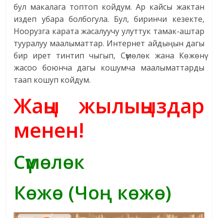
бул макалага топтоп койдум. Ар кайсы жактан
издеп убара болбогула. Бул, биринчи кезекте,
Ноорузга карата жасалуучу улуттук тамак-аштар
тууралуу маалыматтар. Интернет айдыңын дагы
бир ирет тинтип чыгып, Сүмөлөк жана Көжөнү
жасоо боюнча дагы кошумча маалыматтарды
таап кошуп койдум.
Жаңы жылыңыздар
менен!
Сүмөлөк
Көжө (Чоң көжө)