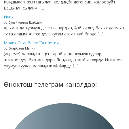
Кыңшылап, жыттагылап, келдиңби дегенсип, жалооруйт.
Башынан сылайм, […]
Ичик
by Сулайманов Шабдан
Арымында турмуш деген сапардын, Азбы-көппү бакыт даамын
тата алдым. Антсе деле кусам артат кай бирде […]
Малик Отарбаев: “Эгология”
by Отарбаев Малик
(аңгеме) Ааламдын төрт тарабынан окумуштуулар,
илимпоздор бир жылдары Лондондо жыйын өткөрдү. Илимпоз
окумуштуулар ааламдык көйгөйлөрдү, […]
Өнөктөш телеграм каналдар: