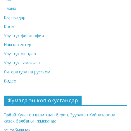
Тарых
Кыргыздар
Коом
Улуттук философия
Накыл кептер
Улуттук оюндар
Улуттук тамак-аш
Литература на русском
Видео
Жумада эң көп окулгандар
Төрөбай Кулатов шым таап берип, Зууракан Кайназарова
казак балбанын жыкканда
55 табышмак