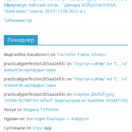
бөйрөгүнө суук тийгизип алган…” (Динара БЕЙШЕНАЛИЕВА,
“Азия Ньюс” гезити, 26.07–17.08.2023-ж.)
Табышмактар
Пикирлер
Жыргалбек Касаболот
on
Токтобек Үсөнов. «Олжо»
practicallyperfection2b5aa2e83c
on
“Улуктун күйгөнү” же “С… га”
жазылган ырлардын сыры
practicallyperfection2b5aa2e83c
on
“Улуктун күйгөнү” же “С… га”
жазылган ырлардын сыры
practicallyperfection2b5aa2e83c
on
Уларбек ДАЛЕЙ уулу.
“АЛМА ӨСПӨГӨН АЙЫЛ” (кыргызчалаган Кыялбек АКМАТОВ)
Nusya
on
Мадина ТУРАЕВА
Нұрлан
on
Эки элдин баатыры — Кайдоол
Султанали
on
Улуу сөздөр