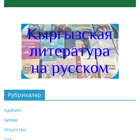
Рубрикалар
Адабият
Билим
Искусство
Тил