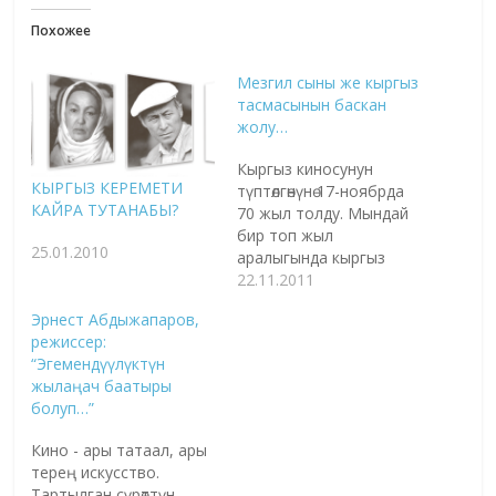
Похожее
Мезгил сыны же кыргыз
тасмасынын баскан
жолу…
Кыргыз киносунун
КЫРГЫЗ КЕРЕМЕТИ
түптөлгөнүнө 17-ноябрда
КАЙРА ТУТАНАБЫ?
70 жыл толду. Мындай
бир топ жыл
25.01.2010
аралыгында кыргыз
тасмасы эмнеге
22.11.2011
жетише алды да
Эрнест Абдыжапаров,
эмнеден аксады?- деген
режиссер:
суроо менен кино
“Эгемендүүлүктүн
жаатында жүргөн кээ
жылаңач баатыры
бир режиссөрлорго
болуп…”
кайрылдык. Таалайбек
Кулмендиев,
Кино - ары татаал, ары
Кыргызфильм
терең искусство.
киностудиясынын
Тартылган сүрөттүн