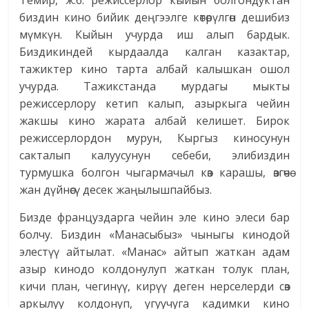
Темир, ж.б. режиссерлор кыйын болгондуктан
биздин кино бийик деңгээлге көтөрүлгөн дешибиз
мүмкүн. Кыйын учурда иш алып бардык.
Биздикиндей кырдаалда калган казактар,
тажиктер кино тарта албай калышкан ошол
учурда. Тажикстанда мурдагы мыкты
режиссерлору кетип калып, азыркыга чейин
жакшы кино жарата албай келишет. Бирок
режиссерлордон мурун, Кыргыз киносунун
сакталып калуусунун себеби, элибиздин
турмушка болгон чыгармачыл көз карашы, өзгөчө
жан дүйнөсү десек жаңылышпайбыз.
Бизде француздарга чейин эле кино элеси бар
болчу. Биздин «Манасыбыз» чыныгы кинодой
элестүү айтылат. «Манас» айтып жаткан адам
азыр кинодо колдонулуп жаткан толук план,
кичи план, чегинүү, кирүү деген нерселерди сөз
аркылуу колдонуп, угуучуга кадимки кино