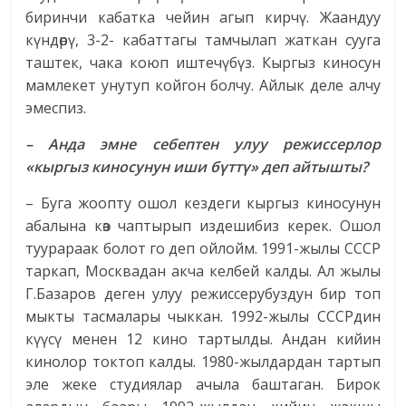
биринчи кабатка чейин агып кирчү. Жаандуу
күндөрү, 3-2- кабаттагы тамчылап жаткан сууга
таштек, чака коюп иштечүбүз. Кыргыз киносун
мамлекет унутуп койгон болчу. Айлык деле алчу
эмеспиз.
– Анда эмне себептен улуу режиссерлор
«кыргыз киносунун иши бүттү» деп айтышты?
– Буга жоопту ошол кездеги кыргыз киносунун
абалына көз чаптырып издешибиз керек. Ошол
туурараак болот го деп ойлойм. 1991-жылы СССР
таркап, Москвадан акча келбей калды. Ал жылы
Г.Базаров деген улуу режиссерубуздун бир топ
мыкты тасмалары чыккан. 1992-жылы СССРдин
күүсү менен 12 кино тартылды. Андан кийин
кинолор токтоп калды. 1980-жылдардан тартып
эле жеке студия­лар ачыла баштаган. Бирок