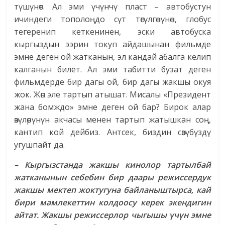
түшүнөт. Ал эми үчүнчү пласт – автобустун
ичиндеги тополоңдо сүт төгүлгөнүнөн, глобус
тегеренип кеткенинен, эски автобуска
кыргыздын ээрин токуп айдашынан фильмде
эмне деген ой жатканын, эл кандай абалга келип
калганын билет. Ал эми табитти бузат деген
фильмдерде бир дагы ой, бир дагы жакшы окуя
жок. Жөн эле тартып атышат. Мисалы «Президент
жана бомждо» эмне деген ой бар? Бирок алар
өзүлөрүнүн акчасы менен тартып жатышкан соң,
кантип кой дейбиз. Антсек, биздин сөзүбүздү
угушпайт да.
– Кыргызстанда жакшы кинолор тартылбай
жатканынын себебин бир даары режиссердук
жакшы мектеп жоктугуна байланыштырса, кай
бири мамлекеттин колдоосу керек экендигин
айтат. Жакшы режиссерлор чыгышы үчүн эмне