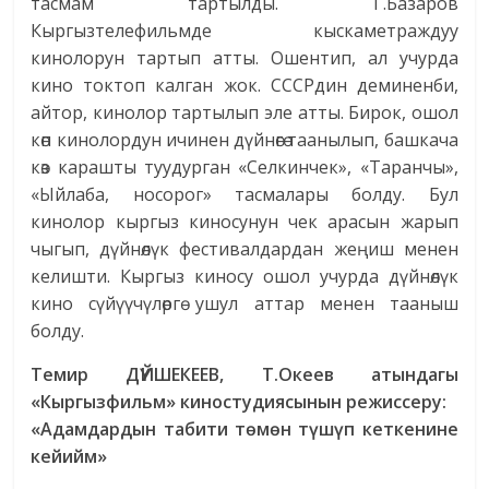
тасмам тартылды. Г.Базаров
Кыргызтелефильмде кыскаметраждуу
кинолорун тартып атты. Ошентип, ал учурда
кино токтоп калган жок. СССРдин деминенби,
айтор, кинолор тартылып эле атты. Бирок, ошол
көп кинолордун ичинен дүйнөгө таанылып, башкача
көз карашты туудурган «Селкинчек», «Таранчы»,
«Ыйлаба, носорог» тасмалары болду. Бул
кинолор кыргыз киносунун чек арасын жарып
чыгып, дүйнөлүк фес­тивалдардан жеңиш менен
келишти. Кыргыз киносу ошол учурда дүйнөлүк
кино сүйүүчүлөргө ушул аттар менен тааныш
болду.
Темир ДҮЙШЕКЕЕВ, Т.Океев атындагы
«Кыргызфильм» киностудиясынын режиссеру:
«Адамдардын табити төмөн түшүп кеткенине
кейийм»