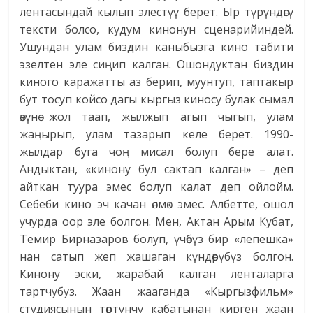
лентасындай кылып элестүү берет. Ыр түрүндөгү
тексти болсо, кудум кинонун сценарийиндей.
Ушундан улам биздин каныбызга кино табити
эзелтен эле сиңип калган. Ошондуктан биздин
киного каражатты аз берип, муунтуп, таптакыр
бут тосуп койсо дагы кыргыз киносу булак сымал
өзүнө жол таап, жылжып агып чыгып, улам
жаңырып, улам тазарып келе берет. 1990-
жылдар буга чоң мисал болуп бере алат.
Андыктан, «кинону бул сактап калган» – деп
айткан туура эмес болуп калат деп ойлойм.
Себеби кино эч качан өлмөк эмес. Албетте, ошол
учурда оор эле болгон. Мен, Актан Арым Кубат,
Темир Бирназаров болуп, үчөөбүз бир «лепешка»
нан сатып жеп жашаган күндөрүбүз болгон.
Кинону эски, жарабай калган ленталарга
тартчубуз. Жаан жааганда «Кыргызфильм»
студиясынын төртүнчү кабатынан кирген жаан