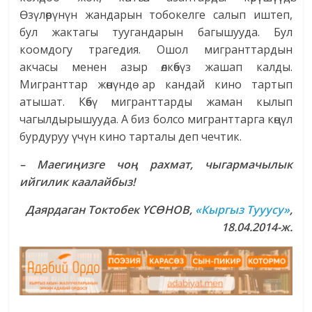
Өзүлөрүнүн жандарын тобокелге салып иштеп,
бул жактагы туугандарын багышууда. Бул
коомдогу трагедия. Ошол мигранттардын
акчасы менен азыр өлкөбүз жашап калды.
Мигранттар жөнүндө ар кандай кино тартып
атышат. Көбү мигранттарды жаман кылып
чагылдырышууда. А биз болсо мигранттарга көңүл
бурдуруу үчүн кино тарталы деп чечтик.
– Маегиңизге чоң рахмат, чыгармачылык
ийгилик каалайбыз!
Даярдаган Токтобек ҮСӨНОВ,
«Кыргыз Тууусу»
,
18.04.2014-ж.