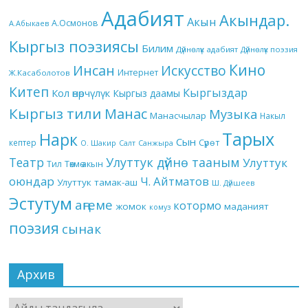
Адабият
Акындар.
Акын
А.Осмонов
А.Абыкаев
Кыргыз поэзиясы
Билим
Дүйнөлүк адабият
Дүйнөлүк поэзия
Кино
Инсан
Искусство
Интернет
Ж.Касаболотов
Китеп
Кыргыздар
Кол өнөрчүлүк
Кыргыз даамы
Кыргыз тили
Манас
Музыка
Манасчылар
Накыл
Тарых
Нарк
Сын
кептер
Сүрөт
О. Шакир
Салт
Санжыра
Театр
Улуттук дүйнө тааным
Улуттук
Төкмө акын
Тил
оюндар
Ч. Айтматов
Улуттук тамак-аш
Ш. Дүйшеев
Эстутум
аңгеме
котормо
жомок
маданият
комуз
поэзия
сынак
Архив
Архив