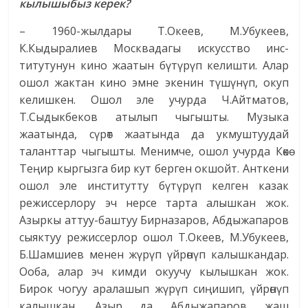
кылышыбыз керек?
– 1960-жылдары Т.Океев, М.Убукеев,
К.Кыдыралиев Москвадагы искусство инс­
титутунун кино жаатын бүтүрүп келишти. Алар
ошол жактан кино эмне экенин түшүнүп, окуп
келишкен. Ошол эле учурда Ч.Айтматов,
Т.Сыдыкбеков атылып чыгышты. Музыка
жаатында, сүрөт жаатында да укмуштуудай
таланттар чыгышты. Менимче, ошол учурда Көкө
Теңир кыргызга бир кут берген окшойт. Анткени
ошол эле институтту бүтүрүп келген казак
режиссерлору эч нерсе тарта алышкан жок.
Азыркы аттуу-баштуу Бирназаров, Абдыжапаров
сыяктуу режиссерлор ошол Т.Океев, М.Убукеев,
Б.Шамшиев менен жүрүп үйрөнүп калышкандар.
Ооба, алар эч кимди окуучу кылышкан жок.
Бирок чогуу аралашып жүрүп сиңишип, үйрөнүп
калышкан. Азыр да Абдыжапаров жаш