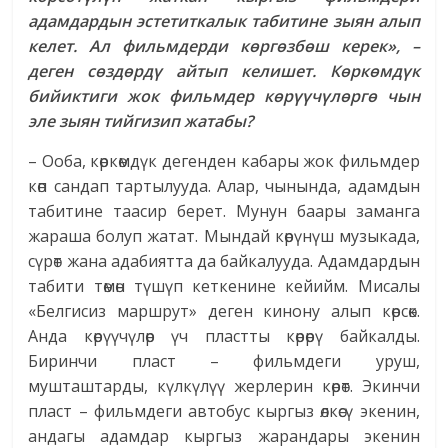
адамдардын эстетиткалык табитине зыян алып
келет. Ал фильмдерди көргөзбөш керек», –
деген сөздөрдү айтып келишет. Көркөмдүк
бийиктиги жок фильмдер көрүүчүлөргө чын
эле зыян тийгизип жатабы?
– Ооба, көркөмдүк дегенден кабары жок фильмдер
көп сандап тартылууда. Алар, чынында, адамдын
табитине таасир берет. Мунун баары заманга
жараша болуп жатат. Мындай көрүнүш музыкада,
сүрөт жана адабиятта да байкалууда. Адамдардын
табити төмөн түшүп кеткенине кейийм. Мисалы
«Белгисиз маршрут» деген кинону алып көрсөк.
Анда көрүүчүлөр үч пластты көрөрү байкалды.
Биринчи пласт – фильмдеги уруш,
мушташтарды, күлкүлүү жерлерин көрөт. Экинчи
пласт – фильмдеги автобус кыргыз өлкөсү экенин,
андагы адамдар кыргыз жарандары экенин