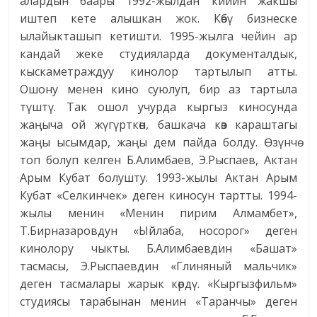
алардын баары 1992-жылдан кийин жакшы
иштеп кете алышкан жок. Көбү бизнеске
ылайыкташып кетишти. 1995-жылга чейин ар
кандай жеке студияларда документалдык,
кыскаметраждуу кинолор тартылып атты.
Ошону менен кино суюлуп, бир аз тартыла
түштү. Так ошол учурда кыргыз киносунда
жаңыча ой жүгүрткөн, башкача көз караштагы
жаңы ысымдар, жаңы дем пайда болду. Өзүнчө
топ болуп келген Б.Алимбаев, Э.Рыспаев, Актан
Арым Кубат болушту. 1993-жылы Актан Арым
Кубат «Селкинчек» деген киносун тартты. 1994-
жылы менин «Менин пирим Алмамбет»,
Т.Бирназаровдун «Ыйлаба, носорог» деген
кинолору чыкты. Б.Алимбаевдин «Башат»
тасмасы, Э.Рыспаевдин «Глиняный мальчик»
деген тасмалары жарык көрдү. «Кыргызфильм»
студиясы тарабынан менин «Таранчы» деген