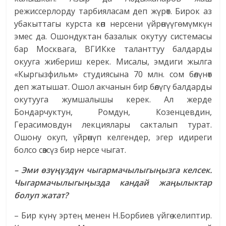
режиссерлорду тарбияласам деп жүрөт. Бирок аз
убакыттагы курста көп нерсени үйрөнүүгө мүмкүн
эмес да. Ошондуктан базалык окутуу системасы
бар Москвага, ВГИКке таланттуу балдарды
окууга жибериш керек. Мисалы, эмдиги жылга
«Кыргызфильм» студиясына 70 млн. сом бөлүнөт
деп жатышат. Ошол акчанын бир бөлүгү балдарды
окутууга жумшалышы керек. Ал жерде
Бондарчуктун, Ромдун, Козенцевдин,
Герасимовдун лекциялары сакталып турат.
Ошону окуп, үйрөнүп келгендер, эгер идиреги
болсо сөзсүз бир нерсе чыгат.
– Эми өзүңүздүн чыгармачылыгыңызга келсек.
Чыгармачылыгыңызда кандай жаңылыктар
болуп жатат?
– Бир күнү эртең менен Н.Борбиев үйгө келиптир.