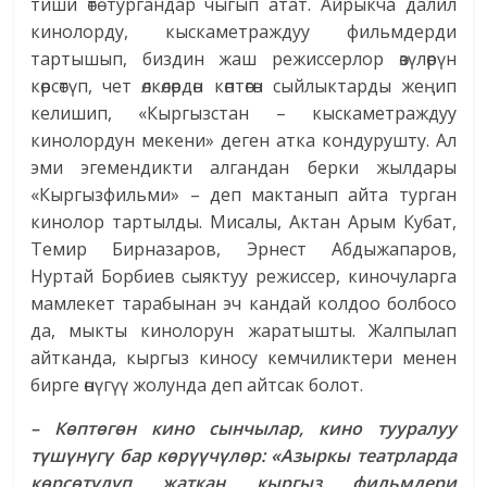
тиши өтө тургандар чыгып атат. Айрыкча далил
кинолорду, кыскаметраждуу фильмдерди
тартышып, биздин жаш режиссерлор өзүлөрүн
көрсөтүп, чет өлкөлөрдөн көптөгөн сыйлыктарды жеңип
келишип, «Кыргызстан – кыскаметраждуу
кинолордун мекени» деген атка кондурушту. Ал
эми эгемендикти алгандан берки жылдары
«Кыргызфильми» – деп мактанып айта турган
кинолор тартылды. Мисалы, Актан Арым Кубат,
Темир Бирназаров, Эрнест Абдыжапаров,
Нуртай Борбиев сыяктуу режиссер, киночуларга
мамлекет тарабынан эч кандай колдоо болбосо
да, мыкты кинолорун жаратышты. Жалпылап
айтканда, кыргыз киносу кемчиликтери менен
бирге өнүгүү жолунда деп айтсак болот.
– Көптөгөн кино сынчылар, кино тууралуу
түшүнүгү бар көрүүчүлөр: «Азыркы театрларда
көрсөтүлүп жаткан кыргыз фильмдери