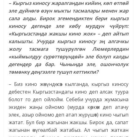
– Кыргыз киносу жаралгандан кийин, көп өтпөй
эле дүйнөгө өзүн мыкты тасмалары менен жар
сала алды. Бирок эгемендиктен бери кыргыз
киносу дегенде эле көбү мурдун чүйрүп:
«Кыргызстанда жакшы кино жок» – деп айтып
калышты. Учурда кыргыз киносу эң алгачкы
жолу тасмага түшүрүлгөн Люмерлердин
«кыймылдуу сүрөттөрүндөй» эле болуп калды
дегендер да бар. Чынында эле, ошончолук
төмөнкү деңгээлге түшүп кеттикпи?
– Биз кино жөнүндө сөз кылганда, кыргыз киносу
дебестен Кыргызстандагы кино деп алсак туура
болот го деп ойлойм. Себеби учурда жумасына
экиден жаңы ойномо (мурда көркөм деп атачу
элек, азыр ойномо деп атап жүрүшөт) кино чыгып
жатат. Бул бир жагынан жакшы. Бирок да, сапат
жагынан өнүгө албай жатабыз. Ал чыгып жаткан