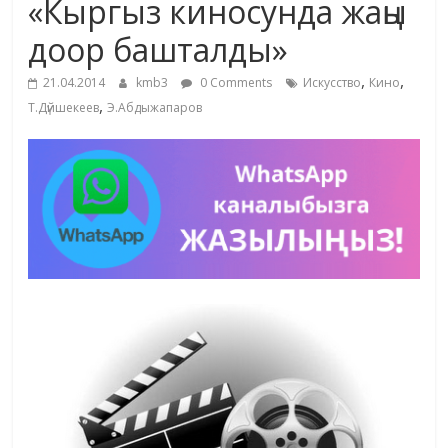
«Кыргыз киносунда жаңы
жана
доор башталды»
адабияты
,
,
21.04.2014
kmb3
0 Comments
Искусство
Кино
,
Т.Дүйшекеев
Э.Абдыжапаров