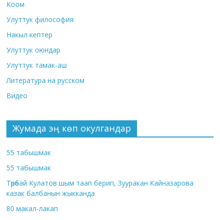
Коом
Улуттук философия
Накыл кептер
Улуттук оюндар
Улуттук тамак-аш
Литература на русском
Видео
Жумада эң көп окулгандар
55 табышмак
55 табышмак
Төрөбай Кулатов шым таап берип, Зууракан Кайназарова
казак балбанын жыкканда
80 макал-лакап