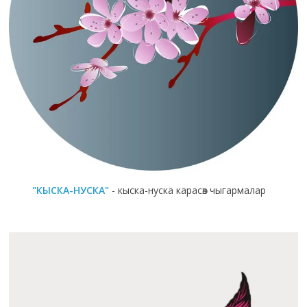
"КЫСКА-НУСКА"
- кыска-нуска карасөз чыгармалар