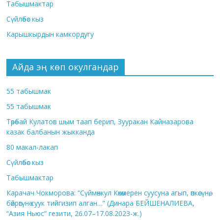
Табышмактар
Сүйлөбөс кыз
Карышкырдын камкордугу
Айда эң көп окулгандар
55 табышмак
55 табышмак
Төрөбай Кулатов шым таап берип, Зууракан Кайназарова
казак балбанын жыкканда
80 макал-лакап
Сүйлөбөс кыз
Табышмактар
Карачач Чокморова: “Сүймөнкул Көкөмерен суусуна агып, өпкөсүнө,
бөйрөгүнө суук тийгизип алган…” (Динара БЕЙШЕНАЛИЕВА,
“Азия Ньюс” гезити, 26.07–17.08.2023-ж.)