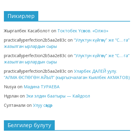
Пикирлер
Жыргалбек Касаболот
on
Токтобек Үсөнов. «Олжо»
practicallyperfection2b5aa2e83c
on
“Улуктун күйгөнү” же “С… га”
жазылган ырлардын сыры
practicallyperfection2b5aa2e83c
on
“Улуктун күйгөнү” же “С… га”
жазылган ырлардын сыры
practicallyperfection2b5aa2e83c
on
Уларбек ДАЛЕЙ уулу.
“АЛМА ӨСПӨГӨН АЙЫЛ” (кыргызчалаган Кыялбек АКМАТОВ)
Nusya
on
Мадина ТУРАЕВА
Нұрлан
on
Эки элдин баатыры — Кайдоол
Султанали
on
Улуу сөздөр
Белгилер булуту