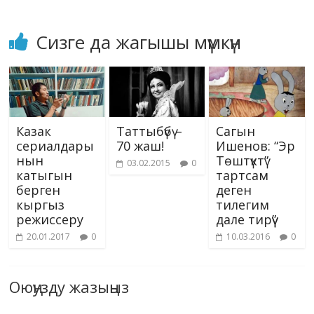
Сизге да жагышы мүмкүн
Казак
Таттыбүбү –
Сагын
сериалдары
70 жаш!
Ишенов: “Эр
нын
Төштүктү”
03.02.2015
0
катыгын
тартсам
берген
деген
кыргыз
тилегим
режиссеру
дале тирүү”
20.01.2017
0
10.03.2016
0
Оюңузду жазыңыз