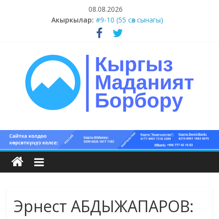
Skip
08.08.2026
to
#11-12 (55 сөз сынагы)
Акыркылар:
content
#9-10 (55 сөз сынагы)
#5-8 (55 сөз сынагы)
#1-4 (55 сөз сынагы)
#13-14 (55 сөз сынагы)
Кыргыз
маданият
борбору
Эрнест АБДЫЖАПАРОВ:
Кыргыз
маданияты