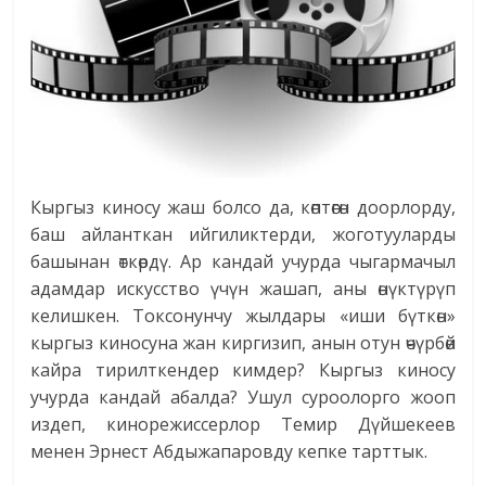
Кыргыз киносу жаш болсо да, көптөгөн доорлорду,
баш айланткан ийгиликтерди, жо­готууларды
башынан өткөрдү. Ар кандай учурда чыгармачыл
адамдар искусство үчүн жашап, аны өнүктүрүп
келишкен. Токсонунчу жылдары «иши бүткөн»
кыргыз киносуна жан киргизип, анын отун өчүрбөй
кайра тирилткендер кимдер? Кыргыз киносу
учурда кандай абалда? Ушул суроолорго жооп
издеп, кинорежиссерлор Темир Дүйшекеев
менен Эрнест Абдыжапаровду кепке тарттык.