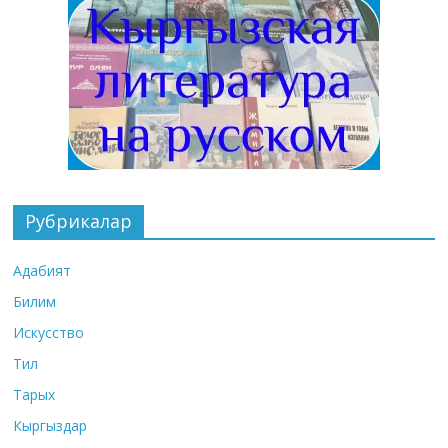
Рубрикалар
Адабият
Билим
Искусство
Тил
Тарых
Кыргыздар