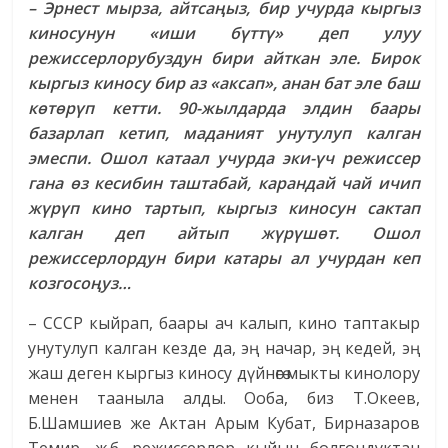
– Эрнест мырза, айтсаңыз, бир учурда кыргыз
киносунун «иши бүттү» деп улуу
режиссерлорубуздун бири айткан эле. Бирок
кыргыз киносу бир аз «аксап», анан бат эле баш
көтөрүп кетти. 90-жылдарда элдин баары
базарлап кетип, маданият унутулуп калган
эмеспи. Ошол катаал учурда эки-үч режиссер
гана өз кесибин таштабай, карандай чай ичип
жүрүп кино тартып, кыргыз киносун сактап
калган деп айтып жүрүшөт. Ошол
режиссерлордун бири катары ал учурдан кеп
козгосоңуз…
– СССР кыйрап, баары ач калып, кино таптакыр
унутулуп калган кезде да, эң начар, эң кедей, эң
жаш деген кыргыз киносу дүйнөгө мыкты кинолору
менен тааныла алды. Ооба, биз Т.Океев,
Б.Шамшиев же Актан Арым Кубат, Бирназаров