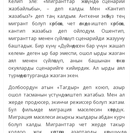
Келип эле: «Мигранттар жөнүндө сценарий
жазбайлыбы», – деп калды. Мен «Кантип
жазабыз?» деп таң калдым. Анткени экөөбүз тең
мигрант болуп көрбөсөк, чет өлкөдө иштеп көрбөсөк,
кантип жазабыз деп ойлодум. Ошентип,
мигранттар менен сүйлөшүп сценарийди жазууну
баштадык. Бир күнү «Дүйнөдө сен бар үчүн жашап
келем» деген ыр бар эмеспи, ошол ырды жазган
аял менен сүйлөшүп, анын башынан өткөн
окуяларды сценарийге кийирдик. Ал ырды аял
түрмөдө отурганда жазган экен.
Долбоордун атын «Тагдыр» деп коюп, азыр
ошол тасманын үстүндө иштеп жатабыз. Мен ал
жерде продюсер, экинчи режиссер болуп жатам.
Бул фильмде миграция маселесин көтөрдүк.
Миграция маселеси акыркы жылдары абдан курч
болуп калды. Мигранттар чет жерде такыр
колдоо жок, көптөгөн азаптарды көрүшүүдө.