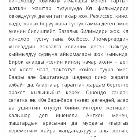
кинолорду көбүнчө өз акчалары менен тартып
жаткан жаштар түзүшүүдө. Көп фильмдерде
көркөмдүүлүк деген таптакыр жок. Режиссер, кино,
кадр, жарык берүү жана түстүк гамма деген эмне
экенин билишпейт. Базалык билимдери жок. Көп
кинолор түстүү гана болбосо, Люмерлердин
«Поезддин вокзалга келиши» деген сыяктуу,
кыймылдуу сүрөтүнөн айырмалары жок чынында.
Бирок аларды «сенин киноң начар экен» – деп
эле колго чаап, токтотуп койгон туура эмес.
Баары эле баштаганда шедевр кино жарата
албайт да. Аларга ар тараптан жардам бергенге
аракет кылышыбыз керек. Ошондо сандан
сапатка өтөт. «Көч бара-бара түзөлөт» дегендей, алар
да ушинтип отуруп бийиктиктерге жетишип
калышар деп ишенели. Анткен менен,
жаштардын арасынан да мурдагы «кыргыз
кереметин» кайра жандандырууга алы жетип,