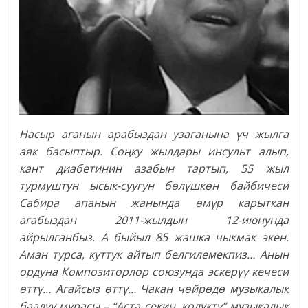
Насыр аганын арабыздан узаганына үч жылга
аяк басыптыр. Соңку жылдары инсульт алып,
кант диабетинин азабын тартып, 55 жыл
турмуштун ысык-суугун бөлүшкөн байбичеси
Сабира апанын жанында өмүр карыткан
агабыздан 2011-жылдын 12-июнунда
айрылганбыз. А быйыл 85 жашка чыкмак экен.
Аман турса, куттук айтып белгилемекпиз… Анын
ордуна Композиторлор союзунда эскерүү кечеси
өттү… Агайсыз өттү… Чакан чөйрөдө музыкалык
баалуу мурасы – “Аста секин, колукту” музыкалык