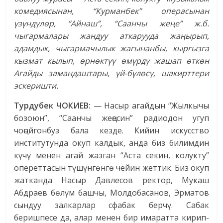
комедиясынан, “Курманбек” операсынан
үзүндүлөр, “Айнаш”, “Саанчы жеңе” ж.б.
чыгармалары жандуу аткарууда жаңырып,
адамдык, чыгармачылык жагынанбы, кыргызга
кызмат кылып, өрнөктүү өмүрдү жашап өткөн
Агайды замандаштары, үй-бүлөсү, шакирттери
эскеришти.
Турдубек ЧОКИЕВ:
— Насыр агайдын “Жылкычы
бозоюн”, “Саанчы жеңесин” радиодон угуп
чоңойгонбуз бала кезде. Кийин искусство
институтунда окуп калдык, анда биз билимдин
күчү менен агай жазган “Аста секин, колукту”
опереттасын түшүнгөнгө чейин жеттик. Биз окуп
жатканда Насыр Давлесов ректор, Мукаш
Абдраев бөлүм башчы, Молдобасанов, Эрматов
сындуу залкарлар сфабак берчү. Сабак
беришпесе да, алар менен бир имаратта кирип-