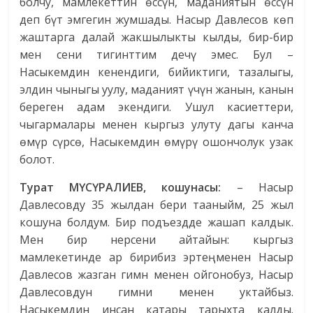
болчу, мамлекеттин өссүн, маданиятын өссүн
деп бүт эмгегин жумшады. Насыр Давлесов көп
жаштарга далай жакшылыкты кылды, бир-бир
мен сени тигинттим дечү эмес. Бул –
Насыкемдин кенендиги, бийиктиги, тазалыгы,
элдин чыныгы уулу, маданият үчүн жанын, канын
береген адам экендиги. Ушул касиеттери,
чыгармалары менен кыргыз улуту дагы канча
өмүр сүрсө, Насыкемдин өмүрү ошончолук узак
болот.
Турат МҮСҮРАЛИЕВ, кошунасы:
– Насыр
Давлесовду 35 жылдан бери тааныйм, 25 жыл
кошуна болдум. Бир подъездде жашап калдык.
Мен бир нерсени айтайын: кыргыз
мамлекетинде ар бирибиз эртең менен Насыр
Давлесов жазган гимн менен ойгонобуз, Насыр
Давлесовдун гимни менен уктайбыз.
Насыкемдин инсан катары тарыхта калды.