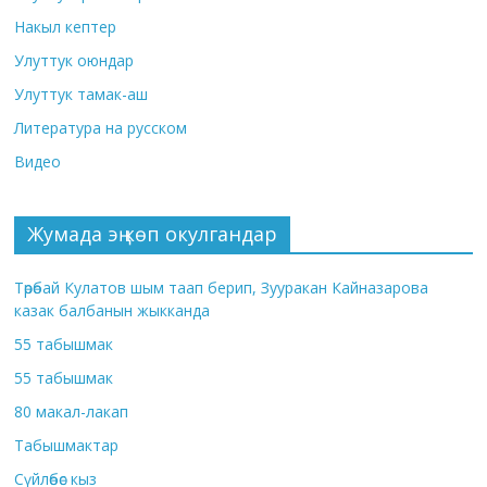
Накыл кептер
Улуттук оюндар
Улуттук тамак-аш
Литература на русском
Видео
Жумада эң көп окулгандар
Төрөбай Кулатов шым таап берип, Зууракан Кайназарова
казак балбанын жыкканда
55 табышмак
55 табышмак
80 макал-лакап
Табышмактар
Сүйлөбөс кыз