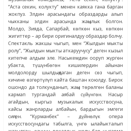
“Аста секин, колукту” менен каякка гана барган
жокпуз. Элдин арасындагы образдарды алып
чыкканы элдин арасында жаңылык болгон.
Молдо, Зияда, Сапарбай, көпкөн кыз, көпкөн
жигиттер – ар бири оригиналдуу образдар болчу.
Спектакль жакшы чыгып, мен “Жылдын мыкты
ролу”, “Жылдын мыкты аткаруучусу” деген кызыл
китепче алдым эле. Насыкемдин ооруп жүргөн
убакта, түшүнбөгөн кишилердин айынан
молдолорду шылдыңдаган деген сөз чыгып,
кичине өзгөртүлүп кайта баштан коюлду. Бирок
ошондо да толкунданып, жаңы төрөлгөн баланы
кармап тургандай аябай сүйүнгөн. Насыр
агайдын, кыргыз музыкалык искусствосуна,
кайсы жанрларды албайын, бардыгын эмгеги
сиңген. “Курманбек” – дүйнөлүк опера
искусствосундагы табылга, үнгө ылайыкталып
жазылган, өзүнүн вокалдык жолу бар чыгарма