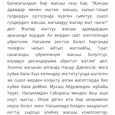
Баласагындын бир жакшы сөзү бар, “Жакшы
адамдар менен иштөө жакшы, кызыл-тазыл
гүлдөрдүн ортосунда жүргөн сыяктуу, ошол
гүлдөрдөн жакшы, жагымдуу жыпар жыт чыгат”
деп. Жыпар жыттуу жакшы адамдардын
арасында жүрдүм. Ал жерден саат эсептегенди
үйрөткөм, Насыкем ректор болуп барганда
телефон чалып айтып жатпайбы, “саат
санаганды үйрөнгөнүм жакшы болуптур,
өзүмдүн декандарыма үйрөтүп жатам” деп.
Экинчи жагынан алганда Насыр Давлесов, мага
күйөө бала. Кыз-келиндер институтунда иштеген
же ошол жерден колукту алган жигиттерди биз
күйөө бала дейбиз. Мукаш Абдраевдин жубайы
Уруят, Насыкемдин Сабирасы менден беш жыл
окуп чыкты… Өлүм деген өтө бир мээримсиз
нерсе болот экен. Насыкемди бизден ажыратып
кетти, кыргыз элибиз жакшы композитор,