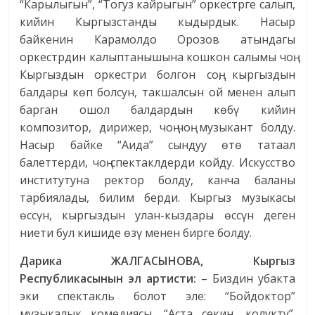
“Карылыгын”, “Тогуз кайрыгын” оркестрге салып,
кийин Кыргызстанды кыдырдык. Насыр
байкенин Карамолдо Орозов атындагы
оркестрдин калыптанышына кошкон салымы чоң.
Кыргыздын оркестри болгон соң, кыргыздын
балдары көп болсун, такшалсын ой менен алып
барган ошол балдардын көбү кийин
композитор, дирижер, чоң-чоң музыкант болду.
Насыр байке “Аида” сындуу өтө татаал
балеттерди, чоң спектаклдерди койду. Искусство
институтуна ректор болду, канча баланы
тарбиялады, билим берди. Кыргыз музыкасы
өссүн, кыргыздын улан-кыздары өссүн деген
ниети бул кишиде өзү менен бирге болду.
Дарика ЖАЛГАСЫНОВА, Кыргыз
Республикасынын эл артисти:
– Биздин убакта
эки спектакль болот эле: “Бойдоктор”
музыкалык комедиясы, “Аста секин, колукту”.