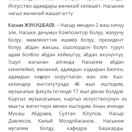
Искусство адамдары жөнөкөй келишет, Насыкем
нагыз жөнөкөй жашап өттү.
Касым ЖУНУШБАЕВ:
– Насыр менден 2 жаш кичүү
эле, Насыке дечүмүн Композитор болуу, жазуучу
болуу, мамлекеттик ишмер болуу, президент
болуу абдан жакшы, ошолордон болуп туруп
адам болбоо абдан кейиштүү, абдан өкүнүчтүү.
Ушул жагынан алганда Насыкем абдан
кичипейил, жөнөкөй, адамдын кадырын билген,
адамдын көңүлүн оорутпаган жан эле. Кыз-
келиндер институтунда 46 жыл иштедим,
музыкалык факультетинде 17 жыл декан болдум.
Кыргыз музыкасынын, кыргыз искусствосунун эң
мыкты жигиттери менен иштедим. Анын ичинде
Мукаш Абдраев, Султан Юсупов, Насыр
Давлесов, Калый Молдобасанов… Насыкем
мугалим болду, кафедра башкарды.