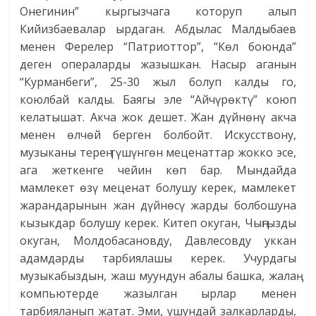
Онегинин” кыргызчага которуп алып
Кийизбаевалар ырдаган. Абдылас Малдыбаев
менен Ферелер “Патриоттор”, “Көл боюнда”
деген операларды жазышкан. Насыр аганын
“Курманбеги”, 25-30 жыл болуп калды го,
коюлбай калды. Баягы эле “Айчүрөктү” коюп
келатышат. Акча жок дешет. Жан дүйнөнү акча
менен өлчөй берген болбойт. Искусствону,
музыканы терең түшүнгөн меценаттар жокко эсе,
ага жеткенге чейин көп бар. Мындайда
мамлекет өзү меценат болушу керек, мамлекет
жарандарынын жан дүйнөсү жарды болбошуна
кызыкдар болушу керек. Китеп окуган, Чыңгызды
окуган, Молдобасановду, Давлесовду уккан
адамдарды тарбиялашы керек. Учурдагы
музыкабыздын, жаш муундун абалы башка, жалаң
компьютерде жазылган ырлар менен
тарбияланып жатат. Эми, ушундай залкарларды,