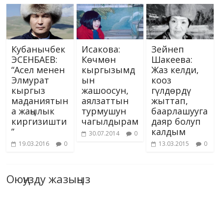
Кубанычбек
Исакова:
Зейнеп
ЭСЕНБАЕВ:
Көчмөн
Шакеева:
“Асел менен
кыргызымд
Жаз келди,
Элмурат
ын
кооз
кыргыз
жашоосун,
гүлдөрдү
маданиятын
аялзаттын
жыттап,
а жаңылык
турмушун
баарлашууга
киргизишти
чагылдырам
даяр болуп
”
калдым
30.07.2014
0
19.03.2016
0
13.03.2015
0
Оюңузду жазыңыз