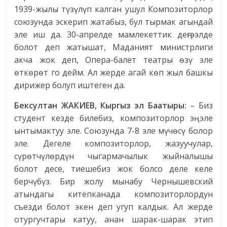
1939-жылы түзүлүп калган ушул Композиторлор
союзунда эскерип жатабыз, бул тырмак агындай
эле иш да. 30-апрелде мамлекеттик деңгээлде
болот деп жатышат, Маданият министрлиги
акча жок деп, Опера-балет театры өзү эле
өткөрөт го дейм. Ал жерде агай көп жыл башкы
дирижер болуп иштеген да.
Бексултан ЖАКИЕВ, Кыргыз эл Баатыры:
– Биз
студент кезде билебиз, композиторлор эң эле
ынтымактуу эле. Союзунда 7-8 эле мүчөсү болор
эле. Дегеле композиторлор, жазуучулар,
сүрөтчүлөрдүн чыгармачылык жыйналышы
болот десе, тиешебиз жок болсо деле келе
берчүбүз. Бир жолу мынабу Чернышевский
атындагы китепканада композиторлордун
съезди болот экен деп угуп калдык. Ал жерде
отургучтары катуу, анан шарак-шарак этип