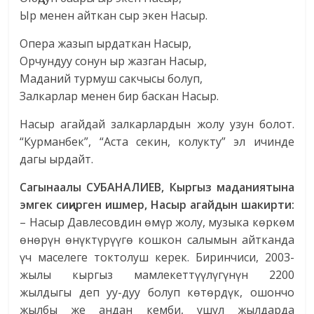
Ыр менен айткан сыр экен Насыр.
Опера жазып ырдаткан Насыр,
Орчундуу сонун ыр жазган Насыр,
Маданий турмуш сакчысы болуп,
Залкарлар менен бир баскан Насыр.
Насыр агайдай залкарлардын жолу узун болот.
“Курманбек”, “Аста секин, колукту” эл ичинде
дагы ырдайт.
Сагынаалы СУБАНАЛИЕВ, Кыргыз маданиятына
эмгек сиңирген ишмер, Насыр агайдын шакирти:
– Насыр Давлесовдин өмүр жолу, музыка көркөм
өнөрүн өнүктүрүүгө кошкон салымын айтканда
үч маселеге токтолуш керек. Биринчиси, 2003-
жылы кыргыз мамлекеттүүлүгүнүн 2200
жылдыгы деп уу-дуу болуп көтөрдүк, ошончо
жылбы же андан кемби, ушул жылдарда