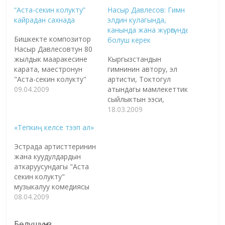
“Аста-секин колукту”
Насыр Давлесов: Гимн
кайрадан сахнада
элдин кулагында,
канында жана жүрөгүндө
Бишкекте композитор
болуш керек
Насыр Давлесовтун 80
жылдык мааракесине
Кыргызстандын
карата, маестронун
гимнинин автору, эл
"Аста-секин колукту"
артисти, Токтогул
операcы алгач ирет
09.04.2009
атындагы мамлекеттик
эстрадалык-музыкалык
сыйлыктын ээси,
комедия жанрында
композитор Насыр
18.03.2009
көрсөтүлдү. Өткөн
Давлесов 80 жашка
«Тепкиң келсе тээп ал»
кылымдын 60-70-
толду. - Сизди алгач
жылдары элге кеңири
туулган күнүңүз менен
Эстрада артисттеринин
таанымал болгон
куттуктап кетейин.
жана куудулдардын
опера бул жолу
Өткөндө Кыргыз
аткаруусундагы "Аста
жөнөкөйлөштүрүлүп,
Республикасынын
секин колукту"
белгилүү ырчы
гимнин өзгөртүү боюнча
музыкалуу комедиясы
куудулдардын
маселелер көтөрүлбөдүбү.
Насыр Давлесовдун 80
08.04.2009
аткаруусунда
Сиз гимндин автору
жылдыгына анын
тартууланды. -
катары буга кандай көз
окуучулары
Өлүгүңдү көрөйүн!
караштасыз? - Гимн
Бөлүшүңүз