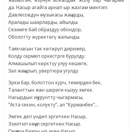
да. Насыр агайга арнап ыр жазгам минтип:
Давлесовдун музыкасы жаңырды,
Аралады шаарларды, айылды.
Сезимге бай образдуу обондор,
Оболотту жүрөктөгү жалынды.
Таякчасын так көтөрүп дирижер,
Колду сермеп оркестрге бурулду.
Алмашылып көрктүү улуу көшөгө,
Зал жаңырып, увертюра угулду.
Эрки бар, болоттон курч, темирден бек,
Таланттын жан шериги кызуу эмгек.
Насырдын эң урунтту чыгармасы,
“Аста секин, колукту”, ал “Курманбек”…
Эмгек деп үндөп эргиткен Насыр,
Эзилтип көңүл сергиткен Насыр.
Оюңдун баары ыр экен Насыр,