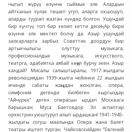
чыгып жүрүү өзүнчө сыймык эле. Алардын
айтканын кулак төшөп угуп, аларга окшошуп,
аларды туурап жазган күндөр болгон. Ушундай
бир күчтүү топ бир келип кетти десең! Ар бири
өзүнчө эле мектеп болчу да. Азыр ушундай
залкарларга зарбыз. Советтик доордун бир
артыкчылыгы олуттуу музыкага,
профессионалдык музыкага, искусствого,
театрга, адабиятка аябай көңүл бурчу экен. Азыр
кандай? Мисалы салыштыралы, 1917-жылдагы
революциядан 1939-жылга чейинки 22 жылдын
ичинде сабаты жаңыдан жоюлган, опера,
симфония дегенди билбеген кыргыздар
“Айчүрөк” деген операсын ырдап Москвага
барышкан; Муса Баетовдор Эл аспаптар
оркестрин уюштуруп алып ырдашкан! 1941-1945-
жылдагы согуш маалында Опера жана балет
театры иштеп турган. Чайковскийдин “Евгений