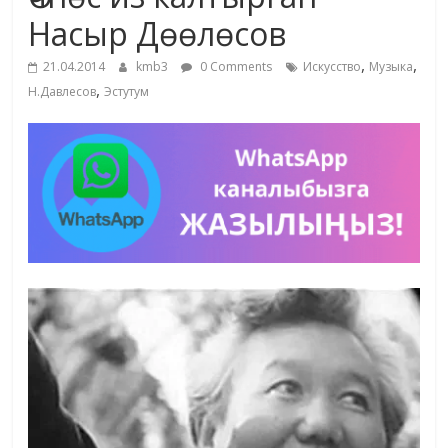
маданияты
Насыр Дөөлөсов
жана
,
,
адабияты
21.04.2014
kmb3
0 Comments
Искусство
Музыка
,
Н.Давлесов
Эстутум