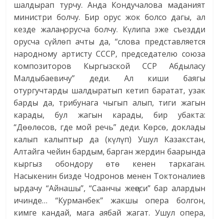
шалдырап турчу. Анда Кондучалова маданият
министри болчу. Бир орус жок болсо дагы, ал
кезде жалаң орусча болчу. Күлипа эже съездди
орусча сүйлөп ачты да, “слова представляется
народному артисту СССР, председателю союза
композиторов Кыргызской ССР Абдыласу
Малдыбаевичу” деди. Ал киши баягы
отургучтарды шалдыратып кетип баратат, узак
барды да, трибунага чыгып алып, тиги жагын
карады, бул жагын карады, бир убакта:
“Дөөлөсов, где мой речь” деди. Көрсө, доклады
калып калыптыр да (күлүп) Ушул Казакстан,
Алтайга чейин бардым, барган жердин баарында
кыргыз обондору өтө кенен таркаган.
Насыкенин бизде Чодронов менен Токтоналиев
ырдачу “Айнашы”, “Саанчы жеңеси” бар алардын
ичинде… “Курманбек” жакшы опера болгон,
кимге кандай, мага аябай жагат. Ушул опера,