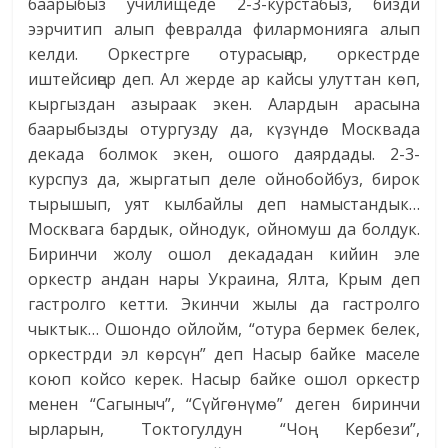
баарыбыз училищеде 2-3-курстабыз, бизди
ээрчитип алып февралда филармонияга алып
келди. Оркестрге отурасыңар, оркестрде
иштейсиңер деп. Ал жерде ар кайсы улуттан көп,
кыргыздан азыраак экен. Алардын арасына
баарыбызды отургузду да, күзүндө Москвада
декада болмок экен, ошого даярдады. 2-3-
курспуз да, жыргатып деле ойнобойбуз, бирок
тырышып, уят кылбайлы деп намыстандык…
Москвага бардык, ойнодук, ойномуш да болдук.
Биринчи жолу ошол декададан кийин эле
оркестр андан нары Украина, Ялта, Крым деп
гастролго кетти. Экинчи жылы да гастролго
чыктык… Ошондо ойлойм, “отура бермек белек,
оркестрди эл көрсүн” деп Насыр байке маселе
коюп койсо керек. Насыр байке ошол оркестр
менен “Сагыныч”, “Сүйгөнүмө” деген биринчи
ырларын, Токтогулдун “Чоң Кербези”,