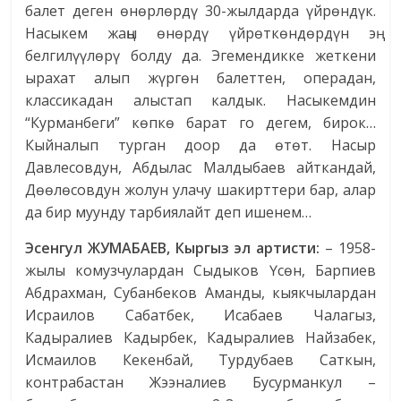
балет деген өнөрлөрдү 30-жылдарда үйрөндүк.
Насыкем жаңы өнөрдү үйрөткөндөрдүн эң
белгилүүлөрү болду да. Эгемендикке жеткени
ырахат алып жүргөн балеттен, операдан,
классикадан алыстап калдык. Насыкемдин
“Курманбеги” көпкө барат го дегем, бирок…
Кыйналып турган доор да өтөт. Насыр
Давлесовдун, Абдылас Малдыбаев айткандай,
Дөөлөсовдун жолун улачу шакирттери бар, алар
да бир муунду тарбиялайт деп ишенем…
Эсенгул ЖУМАБАЕВ, Кыргыз эл артисти:
– 1958-
жылы комузчулардан Сыдыков Үсөн, Барпиев
Абдрахман, Субанбеков Аманды, кыякчылардан
Исраилов Сабатбек, Исабаев Чалагыз,
Кадыралиев Кадырбек, Кадыралиев Найзабек,
Исмаилов Кекенбай, Турдубаев Саткын,
контрабастан Жээналиев Бусурманкул –