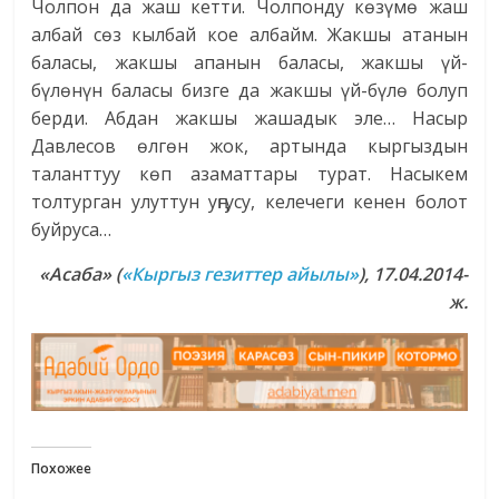
Чолпон да жаш кетти. Чолпонду көзүмө жаш
албай сөз кылбай кое албайм. Жакшы атанын
баласы, жакшы апанын баласы, жакшы үй-
бүлөнүн баласы бизге да жакшы үй-бүлө болуп
берди. Абдан жакшы жашадык эле… Насыр
Давлесов өлгөн жок, артында кыргыздын
таланттуу көп азаматтары турат. Насыкем
толтурган улуттун уңгусу, келечеги кенен болот
буйруса…
«Асаба» (
«Кыргыз гезиттер айылы»
), 17.04.2014-
ж.
Похожее