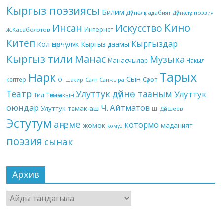
Кыргыз поэзиясы
Билим
Дүйнөлүк адабият
Дүйнөлүк поэзия
Кино
Инсан
Искусство
Интернет
Ж.Касаболотов
Китеп
Кыргыздар
Кол өнөрчүлүк
Кыргыз даамы
Кыргыз тили
Манас
Музыка
Манасчылар
Накыл
Тарых
Нарк
Сын
кептер
Сүрөт
О. Шакир
Салт
Санжыра
Театр
Улуттук дүйнө тааным
Улуттук
Төкмө акын
Тил
оюндар
Ч. Айтматов
Улуттук тамак-аш
Ш. Дүйшеев
Эстутум
аңгеме
котормо
жомок
маданият
комуз
поэзия
сынак
Архив
Архив