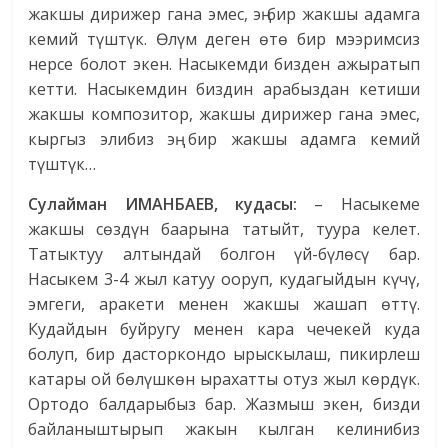
жакшы дирижер гана эмес, эң бир жакшы адамга
кемий түштүк. Өлүм деген өтө бир мээримсиз
нерсе болот экен. Насыкемди бизден ажыратып
кетти. Насыкемдин биздин арабыздан кетиши
жакшы композитор, жакшы дирижер гана эмес,
кыргыз элибиз эң бир жакшы адамга кемий
түштүк…
Сулайман ИМАНБАЕВ, кудасы:
– Насыкеме
жакшы сөздүн баарына татыйт, туура келет.
Татыктуу алтындай болгон үй-бүлөсү бар.
Насыкем 3-4 жыл катуу ооруп, кудагыйдын күчү,
эмгеги, аракети менен жакшы жашап өттү.
Кудайдын буйругу менен кара чечекей куда
болуп, бир дасторкондо ырыскылаш, пикирлеш
катары ой бөлүшкөн ырахатты отуз жыл көрдүк.
Ортодо балдарыбыз бар. Жазмыш экен, бизди
байланыштырып жакын кылган келинибиз