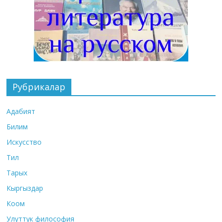
Рубрикалар
Адабият
Билим
Искусство
Тил
Тарых
Кыргыздар
Коом
Улуттук философия