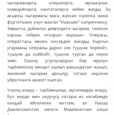
чыгармаларга, операларга, музыкалык
комедияларга, кантаталарга чейин жазды. Эң
акыркы чыгармасы мага жаккан скрипка жана
фортепьяно үчүн жазган “Назкыял” каприччиосу.
Эң мыкты, дүйнөлүк деңгээлдеги чыгарма, тилекке
каршы, сейрек аткарып жүрүшөт. Операсы,
операттасы менен чоң эрдик жасады. Кыргыз
угарманы операны дароо эле түшүнө бербейт,
түшүнө да койбойт, түшүнө турган да нерсе
эмес. Ошону, угуучулардын бир муунун
тарбиялоону милдет кылып жакындатып жазып,
жөнөкөй чыгарма аркылуу татаал нерсени
үйрөткөнгө аракет кылган.
Үчүнчү өнөрү – тарбиячылык, мугалимдик өнөрү.
Бул жерде мен окуучусу катары өз кесибимде
кандай ийгиликке жетсем, ал Насыр
Давлесовичтин эмгеги. Мамлекетчил киши