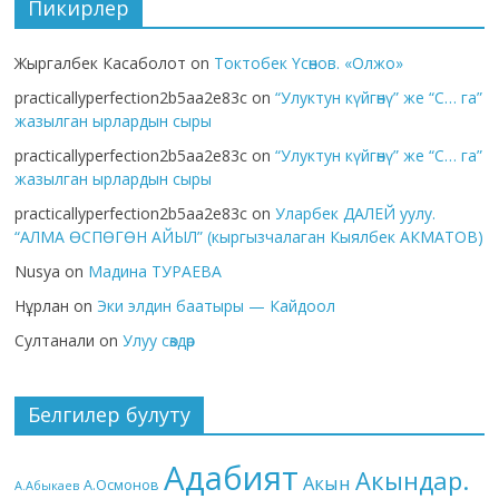
Пикирлер
Жыргалбек Касаболот
on
Токтобек Үсөнов. «Олжо»
practicallyperfection2b5aa2e83c
on
“Улуктун күйгөнү” же “С… га”
жазылган ырлардын сыры
practicallyperfection2b5aa2e83c
on
“Улуктун күйгөнү” же “С… га”
жазылган ырлардын сыры
practicallyperfection2b5aa2e83c
on
Уларбек ДАЛЕЙ уулу.
“АЛМА ӨСПӨГӨН АЙЫЛ” (кыргызчалаган Кыялбек АКМАТОВ)
Nusya
on
Мадина ТУРАЕВА
Нұрлан
on
Эки элдин баатыры — Кайдоол
Султанали
on
Улуу сөздөр
Белгилер булуту
Адабият
Акындар.
Акын
А.Осмонов
А.Абыкаев