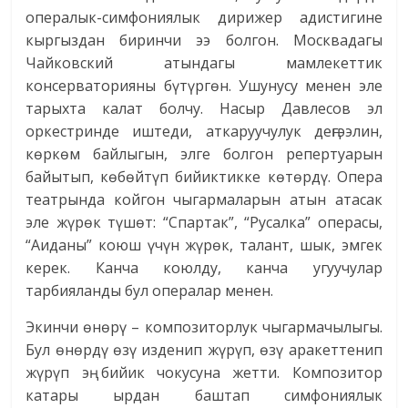
опералык-симфониялык дирижер адистигине
кыргыздан биринчи ээ болгон. Москвадагы
Чайковский атындагы мамлекеттик
консерваторияны бүтүргөн. Ушунусу менен эле
тарыхта калат болчу. Насыр Давлесов эл
оркестринде иштеди, аткаруучулук деңгээлин,
көркөм байлыгын, элге болгон репертуарын
байытып, көбөйтүп бийиктикке көтөрдү. Опера
театрында койгон чыгармаларын атын атасак
эле жүрөк түшөт: “Спартак”, “Русалка” операсы,
“Аиданы” коюш үчүн жүрөк, талант, шык, эмгек
керек. Канча коюлду, канча угуучулар
тарбияланды бул опералар менен.
Экинчи өнөрү – композиторлук чыгармачылыгы.
Бул өнөрдү өзү изденип жүрүп, өзү аракеттенип
жүрүп эң бийик чокусуна жетти. Композитор
катары ырдан баштап симфониялык