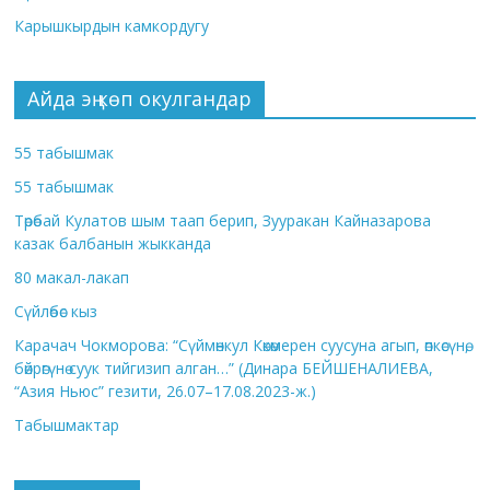
Карышкырдын камкордугу
Айда эң көп окулгандар
55 табышмак
55 табышмак
Төрөбай Кулатов шым таап берип, Зууракан Кайназарова
казак балбанын жыкканда
80 макал-лакап
Сүйлөбөс кыз
Карачач Чокморова: “Сүймөнкул Көкөмерен суусуна агып, өпкөсүнө,
бөйрөгүнө суук тийгизип алган…” (Динара БЕЙШЕНАЛИЕВА,
“Азия Ньюс” гезити, 26.07–17.08.2023-ж.)
Табышмактар