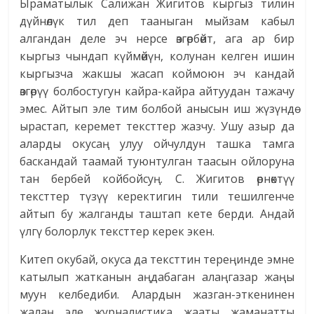
Ыраматылык Салижан Жигитов кыргыз тилин
дүйнөлүк тил деп тааныган мыйзам кабыл
алгандан деле эч нерсе өзгөрбөйт, ага ар бир
кыргыз чындап күймөйүн, колунан келген ишин
кыргызча жакшы жасап коймоюн эч кандай
өзгөрүү болбостугун кайра-кайра айтуудан тажачу
эмес. Айтып эле тим болбой анысын иш жүзүндө
ырастап, керемет тексттер жазчу. Ушу азыр да
аларды окусаң улуу ойчулдун ташка тамга
баскандай таамай туюнтулган таасын ойлоруна
тан бербей койбойсуң. С. Жигитов өрнөктүү
тексттер түзүү керектигин тили тешилгенче
айтып бу жалганды таштап кете берди. Андай
үлгү болорлук тексттер керек экен.
Китеп окубай, окуса да тексттин тереңинде эмне
катылып жатканын аңдабаган алаңгазар жаңы
муун келбедиби. Алардын жазган-эткенинен
жалаң эле журналистика жааты жаманатты