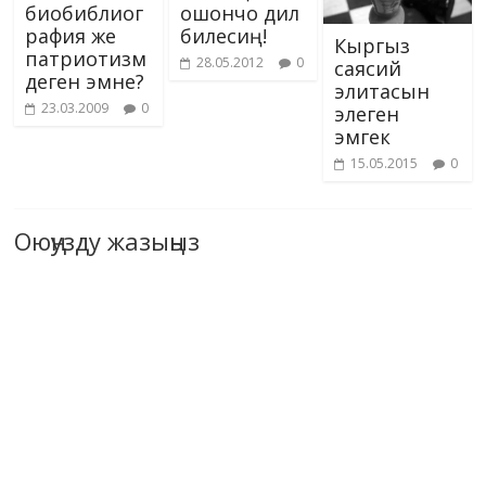
биобиблиог
ошончо дил
рафия же
билесиң!
Кыргыз
патриотизм
28.05.2012
0
саясий
деген эмне?
элитасын
23.03.2009
0
элеген
эмгек
15.05.2015
0
Оюңузду жазыңыз