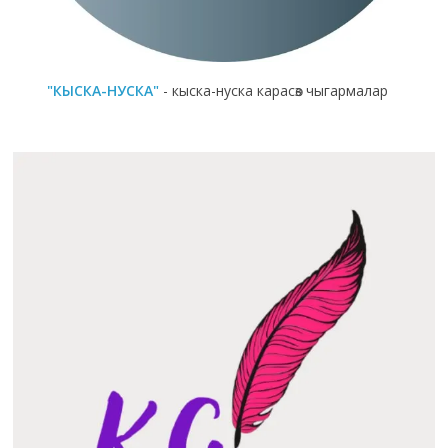
"КЫСКА-НУСКА"
- кыска-нуска карасөз чыгармалар