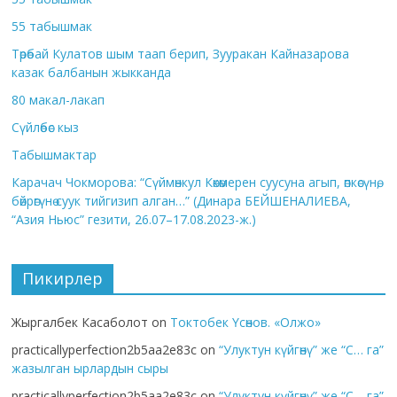
55 табышмак
Төрөбай Кулатов шым таап берип, Зууракан Кайназарова
казак балбанын жыкканда
80 макал-лакап
Сүйлөбөс кыз
Табышмактар
Карачач Чокморова: “Сүймөнкул Көкөмерен суусуна агып, өпкөсүнө,
бөйрөгүнө суук тийгизип алган…” (Динара БЕЙШЕНАЛИЕВА,
“Азия Ньюс” гезити, 26.07–17.08.2023-ж.)
Пикирлер
Жыргалбек Касаболот
on
Токтобек Үсөнов. «Олжо»
practicallyperfection2b5aa2e83c
on
“Улуктун күйгөнү” же “С… га”
жазылган ырлардын сыры
practicallyperfection2b5aa2e83c
on
“Улуктун күйгөнү” же “С… га”