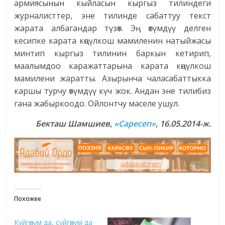
армиясынын кыйласын кыргыз тилиндеги
журналисттер, эне тилинде сабаттуу текст
жарата албагандар түзөт. Эң өтүмдүү делген
кесипке карата көңүлкош мамиленин натыйжасы
минтип кыргыз тилинин баркын кетирип,
маалымдоо каражаттарына карата көңүлкош
мамилени жаратты. Азырынча чаласабаттыкка
каршы турчу өтүмдүү күч жок. Андан эне тилибиз
гана жабыркоодо. Ойлонтчу маселе ушул.
Бекташ Шамшиев,
«Саресеп»
, 16.05.2014-ж.
Похожее
Күйгөнүм да, сүйгөнүм да