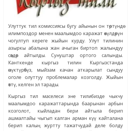
Улуттук тил комиссиясы бугу айынын он төртүндө
илимпоздор менен маалымдоо каражат өкүлдөрүн
чогултуп кереге жыйын курду. Улут тилинин
азыркы абалына жан ачыган биртоп жалындуу
сөздөр айтылды. Сунуштар ортого салынды.
Канткенде кыргыз тилин Кыргызстанда
өнүктүрөбүз, мыйзам качан аткарылат сындуу
оголе олуттуу проблемалар козголду. Жыйын
өттү, келген эл тарады.
Кыргыз тил маселеси эне тилибизде чыкчу
маалымдоо каражаттарында баарынан арбын
козголот, кыйладан бери айтыла берип
ашмалтайы чыгып калган арман күү кайталана
берип калың журтту тажатчудай деле болду