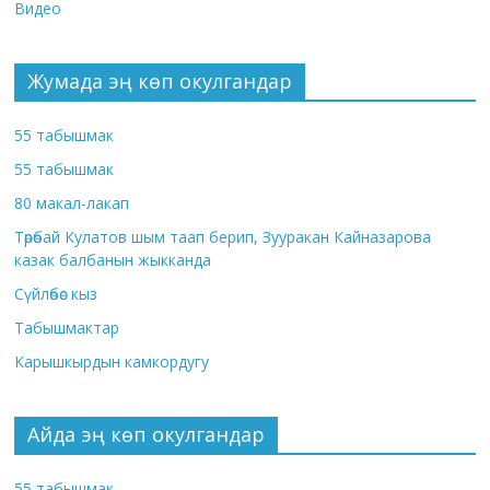
Видео
Жумада эң көп окулгандар
55 табышмак
55 табышмак
80 макал-лакап
Төрөбай Кулатов шым таап берип, Зууракан Кайназарова
казак балбанын жыкканда
Сүйлөбөс кыз
Табышмактар
Карышкырдын камкордугу
Айда эң көп окулгандар
55 табышмак