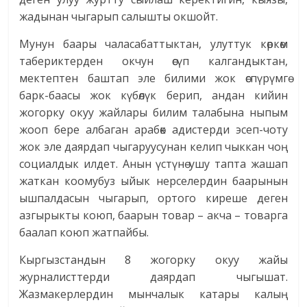
жадынан чыгарып салышты окшойт.
Мунун баары чаласабаттыктан, улуттук көркөм
табериктерден окчун өсүп калгандыктан,
мектептен баштап эле билими жок өспүрүмгө
барк-баасы жок күбөлүк берип, андан кийин
жогорку окуу жайлары билим талабына ныпым
жооп бере албаган арабөк адистерди эсеп-чоту
жок эле даярдап чыгаруусунан келип чыккан чоң
социалдык илдет. Анын үстүнө ушу тапта жашап
жаткан коомубуз ыйык нерселердин баарынын
ышпалдасын чыгарып, ортого киреше деген
азгырыкты коюп, баарын товар – акча – товарга
баалап коюп жатпайбы.
Кыргызстандын 8 жогорку окуу жайы
журналисттерди даярдап чыгышат.
Жазмакерлердин мынчалык катары калың