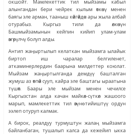
окшойт. Мамлекеттик тил мыйзамы кабыл
алынгандан бери чейрек кылым өткөнү менен
баягы эле арман, тааныш көйгөйдөн ары жыла албай
отурабыз. Кыргыз тили да өлкөнүн
Башмыйзамынын кейпин кийип улам-улам
өзгөрүлчү болуп алды.
Антип жаңыртылып келаткан мыйзамга ылайык
биртоп иш чаралар белгиленет,
аткаминерлердин баарына милдеттер коюлат.
Мыйзам жаңыртылганда демдүү башталган
жумуш аз өтпөй сууп, кайра эле баштагы ыраатына
түшөт. Баары эле мыйзам менен чечилсе
Кыргызстан алда качан майкөл-сүткөл жашоого
марып, мамлекеттик тил өзүнө тийиштүү ордун
ээлеп отуруп калмак.
А бирок, реалдуу турмуштун жалаң мыйзамга
байланбаган, тушалып калса да кежейип ыкка