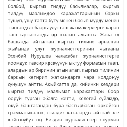
болбой, кыргыз тилдүү басылмалар, кыргыз
тилдүү маалымдоо каражаттарынын баркы
түшүп, ушу тапта буту менен басып мурду менен
тынгандын баары улутташ жазмакерлерге карап
таш ыргытканды өнөр кылып алышты. Жана сөз
башында айтылган кыргыз тилине арналган
жыйында улут журналисттеринин чыгааны
Эсенбай Нурушев чаласабат журналисттерге
коомдук таасир көрсөтүүнүн ыктуу формасын таап,
алардын ар биринин атын атап, кыргыз тилинин
баркын кетирип жаткандарга чара колдонуу
сунушун айтты. Акыйкатта да, кийинки кездери
кыргыз тилдүү маалымат каражаттары боор
ооруй турган абалга жетти, келегей сүйлөмдөр,
окуй баштагандан бура бастырбаган оркойгон
грамматикалык, стилдик каталарды айтпай эле
койгонубуз оң. Биздин журналисттер окурман
деген улуу журтту сыйлаш керектигин, кыязы,