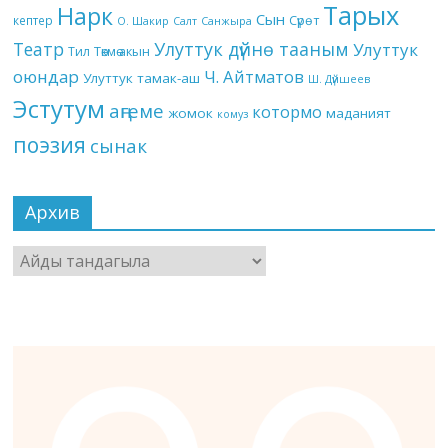
Тарых
Нарк
Сын
кептер
Сүрөт
О. Шакир
Салт
Санжыра
Театр
Улуттук дүйнө тааным
Улуттук
Төкмө акын
Тил
оюндар
Ч. Айтматов
Улуттук тамак-аш
Ш. Дүйшеев
Эстутум
аңгеме
котормо
жомок
маданият
комуз
поэзия
сынак
Архив
Архив