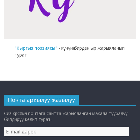
"Кыргыз поэзиясы"
- күнүнө бирден ыр жарыяланып
турат
Почта аркылуу жазылуу
Сиз көрсөткөн почтага сайтта жарыяланган макала тууралуу
билдирүү келип турат.
E-
mail