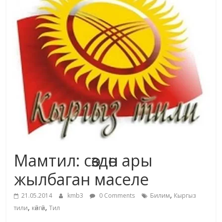
жана
адабияты
Мамтил: сөздөн ары
жылбаган маселе
,
21.05.2014
kmb3
0 Comments
Билим
Кыргыз
,
,
тили
көйгөй
Тил