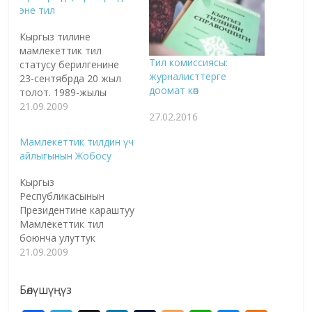
эне тил
Кыргыз тилине
мамлекеттик тил
Тил комиссиясы:
статусу берилгенине
журналисттерге
23-сентябрда 20 жыл
доомат көп
толот. 1989-жылы
кыргыз тили
21.09.2009
27.02.2016
мамлекеттик тил
макамын алып, көптөгөн
Мамлекеттик тилдин үч
адамдарды сүйүндүргөн.
айлыгынын Жобосу
Эгерде бул белгилүү
датаны адамга
Кыргыз
салыштырып карай
Республикасынын
турган болсок, анда ал
Президентине караштуу
адам жыйырмага чыгып
Мамлекеттик тил
отурат. Бул аралыкта
боюнча улуттук
ал адам кандай жолду
комиссиянын чечимине
21.09.2009
басып, өзүнүн дүйнө
ылайык, Кыргыз
таанымын кайсыл
Республикасынын
багытта өстүрдү деген
Бөлүшүңүз
аймагында 2009-
суроо…
жылдын 1-сентябрынан