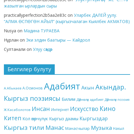
жазылган ырлардын сыры
practicallyperfection2b5aa2e83c
on
Уларбек ДАЛЕЙ уулу.
“АЛМА ӨСПӨГӨН АЙЫЛ” (кыргызчалаган Кыялбек АКМАТОВ)
Nusya
on
Мадина ТУРАЕВА
Нұрлан
on
Эки элдин баатыры — Кайдоол
Султанали
on
Улуу сөздөр
Белгилер булуту
Адабият
Акындар.
Акын
А.Осмонов
А.Абыкаев
Кыргыз поэзиясы
Билим
Дүйнөлүк адабият
Дүйнөлүк поэзия
Кино
Инсан
Искусство
Интернет
Ж.Касаболотов
Китеп
Кыргыздар
Кол өнөрчүлүк
Кыргыз даамы
Кыргыз тили
Манас
Музыка
Манасчылар
Накыл