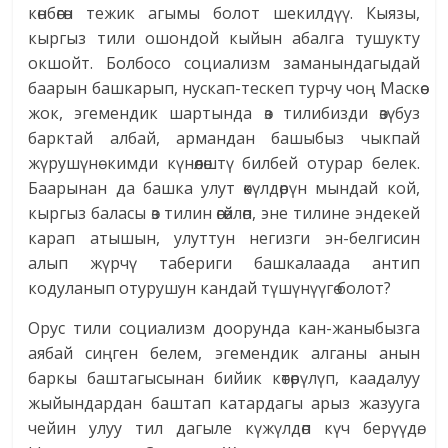
көнбөгөн тежик агымы болот шекилдүү. Кыязы,
кыргыз тили ошондой кыйын абалга тушукту
окшойт. Болбосо социализм заманындагыдай
баарын башкарып, нускап-тескеп турчу чоң Маскөө
жок, эгемендик шартында өз тилибизди өзүбуз
барктай албай, армандан башыбыз чыкпай
жүрушүнө кимди күнөөлөштү билбей отурар белек.
Баарынан да башка улут өкүлдөрүн мындай кой,
кыргыз баласы өз тилин өгөйлөп, эне тилине эндекей
карап атышын, улуттун негизги эн-белгисин
алып жүрчү табериги башкалаада антип
кодуланып отурушун кандай түшүнүүгө болот?
Орус тили социализм доорунда кан-жаныбызга
аябай сиңген белем, эгемендик алганы анын
баркы баштагысынан бийик көтөрүлүп, каадалуу
жыйындардан баштап катардагы арыз жазууга
чейин улуу тил дагыле күжүлдөп күч берүүдө.