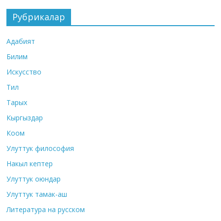
Рубрикалар
Адабият
Билим
Искусство
Тил
Тарых
Кыргыздар
Коом
Улуттук философия
Накыл кептер
Улуттук оюндар
Улуттук тамак-аш
Литература на русском