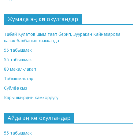
Жумада эң көп окулгандар
Төрөбай Кулатов шым таап берип, Зууракан Кайназарова
казак балбанын жыкканда
55 табышмак
55 табышмак
80 макал-лакап
Табышмактар
Сүйлөбөс кыз
Карышкырдын камкордугу
Айда эң көп окулгандар
55 табышмак