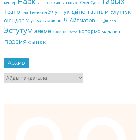
Тарых
Нарк
Сын
кептер
Сүрөт
О. Шакир
Салт
Санжыра
Театр
Улуттук дүйнө тааным
Улуттук
Төкмө акын
Тил
оюндар
Ч. Айтматов
Улуттук тамак-аш
Ш. Дүйшеев
Эстутум
аңгеме
котормо
жомок
маданият
комуз
поэзия
сынак
Архив
Архив