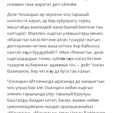
сезимин гана жаратат деп ойлойм.
Деле Чокандын ар нерсени чоң тарыхый
контексте карап, ар бир кубулушту терең
масштабда анализдей жана баалай билгени таң
калтырат. Маселен, кыргыз уламыштары менен
«Манасты» кагаз бетине алгач түшүрүп жатып,
дептеринин четине жаза кеткен бир байкоосу
кантип көңүл бурдурбайт? «Мен «Манасты», деле
кыргыздардын тилин, сүйлөгөн сөзүн кагаз бетине
түшүргөн эң биринчи адаммын го», – дейт Чокан
Валиханов, бир чети өзү да буга таң калып.
Чокандын айтканында ырасында да чындыктын
чоң үлүшү бар эле. Ошондон кийин кыргыз
элинин тарыхында улуу тарыхый бурулуш
башталды; биздин китеп, басма, жазма-чийме
цивилизациясына чындап аралашканыбыз
«Манастан», «Манастын» алгач Чокан Валиханов