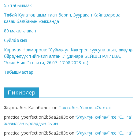
55 табышмак
Төрөбай Кулатов шым таап берип, Зууракан Кайназарова
казак балбанын жыкканда
80 макал-лакап
Сүйлөбөс кыз
Карачач Чокморова: “Сүймөнкул Көкөмерен суусуна агып, өпкөсүнө,
бөйрөгүнө суук тийгизип алган…” (Динара БЕЙШЕНАЛИЕВА,
“Азия Ньюс” гезити, 26.07–17.08.2023-ж.)
Табышмактар
Пикирлер
Жыргалбек Касаболот
on
Токтобек Үсөнов. «Олжо»
practicallyperfection2b5aa2e83c
on
“Улуктун күйгөнү” же “С… га”
жазылган ырлардын сыры
practicallyperfection2b5aa2e83c
on
“Улуктун күйгөнү” же “С… га”