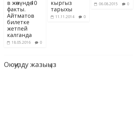
в жөнүндө 10
кыргыз
06.08.2015
0
факты.
тарыхы
Айтматов
11.11.2014
0
билетке
жетпей
калганда
18.05.2016
0
Оюңузду жазыңыз