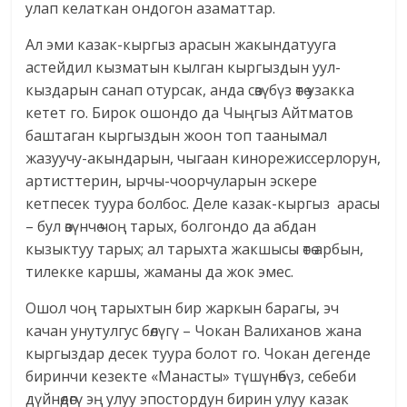
улап келаткан ондогон азаматтар.
Ал эми казак-кыргыз арасын жакындатууга
астейдил кызматын кылган кыргыздын уул-
кыздарын санап отурсак, анда сөзүбүз өтө узакка
кетет го. Бирок ошондо да Чыңгыз Айтматов
баштаган кыргыздын жоон топ таанымал
жазуучу-акындарын, чыгаан кинорежиссерлорун,
артисттерин, ырчы-чоорчуларын эскере
кетпесек туура болбос. Деле казак-кыргыз арасы
– бул өзүнчө чоң тарых, болгондо да абдан
кызыктуу тарых; ал тарыхта жакшысы өтө арбын,
тилекке каршы, жаманы да жок эмес.
Ошол чоң тарыхтын бир жаркын барагы, эч
качан унутулгус бөлүгү – Чокан Валиханов жана
кыргыздар десек туура болот го. Чокан дегенде
биринчи кезекте «Манасты» түшүнөбүз, себеби
дүйнөдөгү эң улуу эпостордун бирин улуу казак