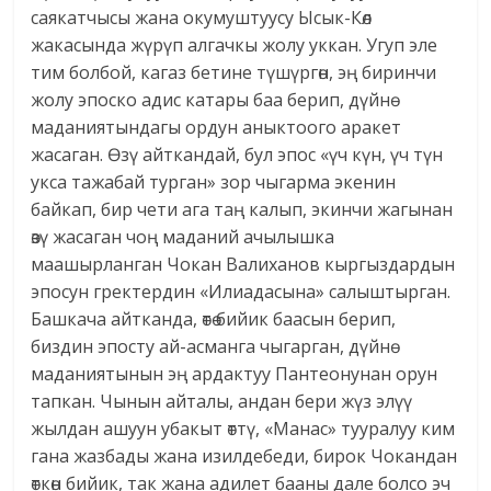
саякатчысы жана окумуштуусу Ысык-Көл
жакасында жүрүп алгачкы жолу уккан. Угуп эле
тим болбой, кагаз бетине түшүргөн, эң биринчи
жолу эпоско адис катары баа берип, дүйнө
маданиятындагы ордун аныктоого аракет
жасаган. Өзү айткандай, бул эпос «үч күн, үч түн
укса тажабай турган» зор чыгарма экенин
байкап, бир чети ага таң калып, экинчи жагынан
өзү жасаган чоң маданий ачылышка
маашырланган Чокан Валиханов кыргыздардын
эпосун гректердин «Илиадасына» салыштырган.
Башкача айтканда, өтө бийик баасын берип,
биздин эпосту ай-асманга чыгарган, дүйнө
маданиятынын эң ардактуу Пантеонунан орун
тапкан. Чынын айталы, андан бери жүз элүү
жылдан ашуун убакыт өттү, «Манас» тууралуу ким
гана жазбады жана изилдебеди, бирок Чокандан
өткөн бийик, так жана адилет бааны дале болсо эч