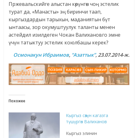
Пржевальскийге алыстан көрүнгөн чоң эстелик
турат да, «Манасты» эң биринчи таап,
кыргыздардын тарыхын, маданиятын бүт
ынтаасы, зор окумуштуулук таланты менен
астейдил изилдеген Чокан Валихановго эмне
үчүн татыктуу эстелик коюлбашы керек?
Осмонакун Ибраимов
,
“Азаттык”
, 23.07.2014-ж.
Похожее
Кыргыз сөзүн кагазга
түшүргөн Валиханов
Кыргыз элинин