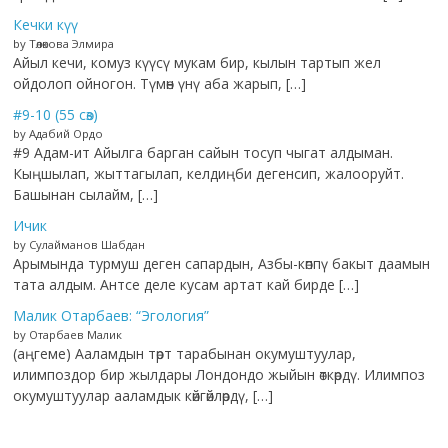
Кечки күү
by Төлөкова Элмира
Айыл кечи, комуз күүсү мукам бир, кылын тартып жел
ойдолоп ойногон. Түмөн үнү аба жарып, […]
#9-10 (55 сөз)
by Адабий Ордо
#9 Адам-ит Айылга барган сайын тосуп чыгат алдыман.
Кыңшылап, жыттагылап, келдиңби дегенсип, жалооруйт.
Башынан сылайм, […]
Ичик
by Сулайманов Шабдан
Арымында турмуш деген сапардын, Азбы-көппү бакыт даамын
тата алдым. Антсе деле кусам артат кай бирде […]
Малик Отарбаев: “Эгология”
by Отарбаев Малик
(аңгеме) Ааламдын төрт тарабынан окумуштуулар,
илимпоздор бир жылдары Лондондо жыйын өткөрдү. Илимпоз
окумуштуулар ааламдык көйгөйлөрдү, […]