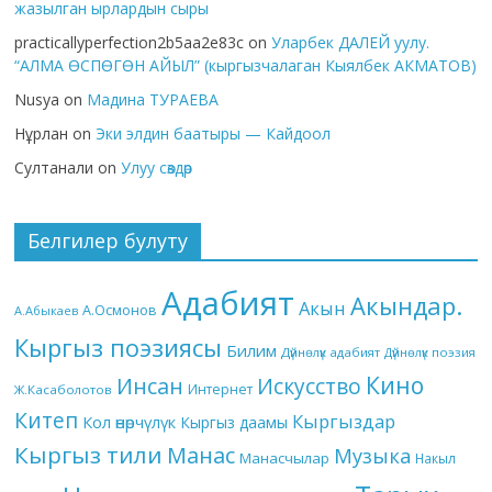
жазылган ырлардын сыры
practicallyperfection2b5aa2e83c
on
Уларбек ДАЛЕЙ уулу.
“АЛМА ӨСПӨГӨН АЙЫЛ” (кыргызчалаган Кыялбек АКМАТОВ)
Nusya
on
Мадина ТУРАЕВА
Нұрлан
on
Эки элдин баатыры — Кайдоол
Султанали
on
Улуу сөздөр
Белгилер булуту
Адабият
Акындар.
Акын
А.Осмонов
А.Абыкаев
Кыргыз поэзиясы
Билим
Дүйнөлүк адабият
Дүйнөлүк поэзия
Кино
Инсан
Искусство
Интернет
Ж.Касаболотов
Китеп
Кыргыздар
Кол өнөрчүлүк
Кыргыз даамы
Кыргыз тили
Манас
Музыка
Манасчылар
Накыл