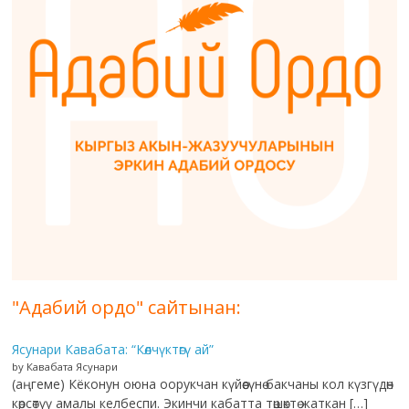
"Адабий ордо" сайтынан:
Ясунари Кавабата: “Көлчүктөгү ай”
by Кавабата Ясунари
(аңгеме) Кёконун оюна оорукчан күйөөсүнө бакчаны кол күзгүдөн
көрсөтүү амалы келбеспи. Экинчи кабатта төшөктө жаткан […]