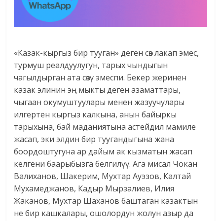
«Казак-кыргыз бир тууган» деген сөз лакап эмес,
турмуш реалдуулугун, тарых чындыгын
чагылдырган ата сөзү эмеспи. Бекер жеринен
казак элинин эң мыкты деген азаматтары,
чыгаан окумуштуулары менен жазуучулары
илгертен кыргыз калкына, анын байыркы
тарыхына, бай маданиятына астейдил мамиле
жасап, эки элдин бир туугандыгына жана
боордоштугуна ар дайым ак кызматын жасап
келгени баарыбызга белгилүү. Ага мисал Чокан
Валиханов, Шакерим, Мухтар Ауэзов, Калтай
Мухамеджанов, Кадыр Мырзалиев, Илия
Жаканов, Мухтар Шаханов баштаган казактын
не бир кашкалары, ошолордун жолун азыр да