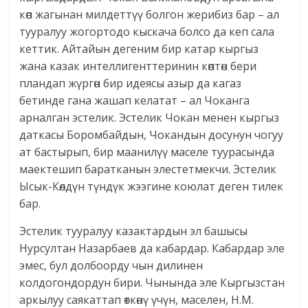
көп жагынан милдеттүү болгон жерибиз бар – ал
тууралуу жогортодо кыскача болсо да кеп сала
кеттик. Айтайын дегеним бир катар кыргыз
жана казак интеллигенттеринин көптөн бери
пландап жүргөн бир идеясы азыр да кагаз
бетинде гана жашап келатат – ал Чоканга
арналган эстелик. Эстелик Чокан менен кыргыз
даткасы Боромбайдын, Чокандын досунун чогуу
ат бастырып, бир маанилүү маселе туурасында
маектешип баратканын элестетмекчи. Эстелик
Ысык-Көлдүн түндүк жээгине коюлат деген тилек
бар.
Эстелик тууралуу казактардын эл башысы
Нурсултан Назарбаев да кабардар. Кабардар эле
эмес, бул долбоорду чын дилинен
колдогондордун бири. Чынында эле Кыргызстан
аркылуу саякаттап өткөнү үчүн, маселен, Н.М.