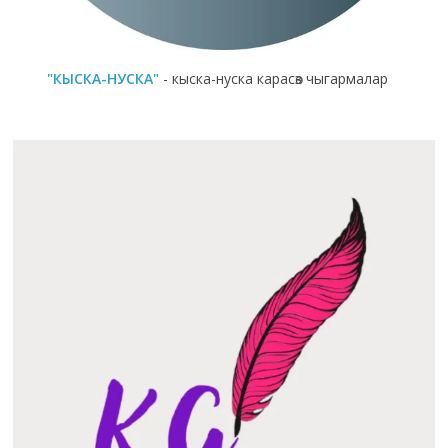
"КЫСКА-НУСКА"
- кыска-нуска карасөз чыгармалар