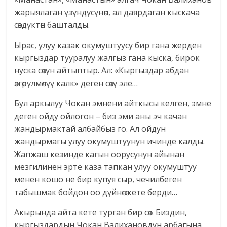
жарыялаган үзүндүсүнөн, ал даярдаган кыскача
сөздүктөн башталды.
Ырас, улуу казак окумуштуусу бир гана жерден
кыргыздар тууралуу жалгыз гана кыска, бирок
нуска сөзүн айтыптыр. Ал: «Кыргыздар абдан
өзгөрүлмөлүү калк» деген сөзү эле…
Бул аркылуу Чокан эмнени айткысы келген, эмне
деген ойду ойлогон – биз эми аны эч качан
жандырмактай албайбыз го. Ал ойдун
жандырмагы улуу окумуштуунун ичинде калды.
Жапжаш кезинде кагын оорусунун айынан
мезгилинен эрте каза тапкан улуу окумуштуу
менен кошо не бир купуя сыр, чечилбеген
табышмак бойдон оо дүйнөгө кете берди…
Акырында айта кете турган бир сөз. Биздин,
кыргыздардын Чокан Валихановдун арбагына