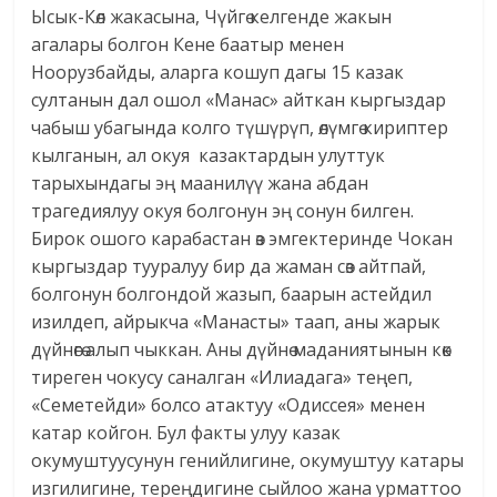
Ысык-Көл жакасына, Чүйгө келгенде жакын
агалары болгон Кене баатыр менен
Ноорузбайды, аларга кошуп дагы 15 казак
султанын дал ошол «Манас» айткан кыргыздар
чабыш убагында колго түшүрүп, өлүмгө кириптер
кылганын, ал окуя казактардын улуттук
тарыхындагы эң маанилүү жана абдан
трагедиялуу окуя болгонун эң сонун билген.
Бирок ошого карабастан өз эмгектеринде Чокан
кыргыздар тууралуу бир да жаман сөз айтпай,
болгонун болгондой жазып, баарын астейдил
изилдеп, айрыкча «Манасты» таап, аны жарык
дүйнөгө алып чыккан. Аны дүйнө маданиятынын көк
тиреген чокусу саналган «Илиадага» теңеп,
«Семетейди» болсо атактуу «Одиссея» менен
катар койгон. Бул факты улуу казак
окумуштуусунун генийлигине, окумуштуу катары
изгилигине, тереңдигине сыйлоо жана урматтоо