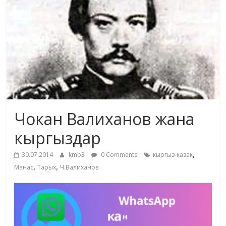
маданияты
жана
адабияты
Чокан Валиханов жана
кыргыздар
,
30.07.2014
kmb3
0 Comments
кыргыз-казак
,
,
Манас
Тарых
Ч.Валиханов