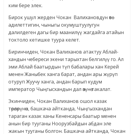
ким бере элек.
Бирок ушул жерден Чокан Валихановдун өтө
адилеттигин, чыныгы окумуштуулугун
далилдеген дагы бир маанилүү жагдайга атайын
токтоло кетишке туура келет.
Биринчиден, Чокан Валиханов атактуу Аблай-
хандын чебереси экени тарыхтан белгилүү го. Ал
эми Аблай баатырдын түп бабалары хан Керей
менен Жаныбек ханга барат, андан ары жүрүп
отуруп Жуучу ханга, андан барып кудум
император Чыңгысхандын дал өзүнө такалат.
Экинчиден, Чокан Валиханов ошол казак
төрөлөрүнөн, башкача айтканда, Чыңгызхандан
тараган казак ханы Кененсары баатыр менен
анын бир тууганы Ноорузбайдын абдан эле
жакын тууганы болгон. Башкача айтканда, Чокан