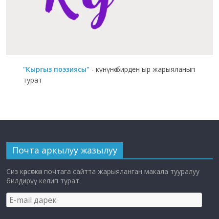
"Кыргыз поэзиясы"
- күнүнө бирден ыр жарыяланып
турат
Почта аркылуу жазылуу
Сиз көрсөткөн почтага сайтта жарыяланган макала тууралуу
билдирүү келип турат.
E-
mail
дарек