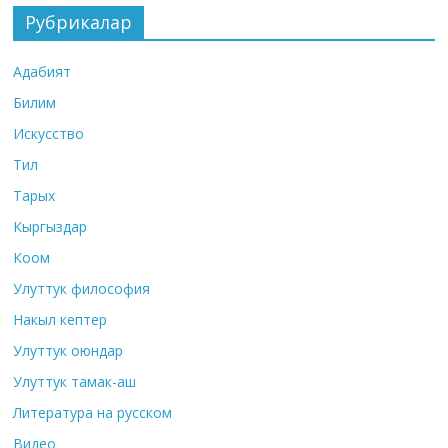
Рубрикалар
Адабият
Билим
Искусство
Тил
Тарых
Кыргыздар
Коом
Улуттук философия
Накыл кептер
Улуттук оюндар
Улуттук тамак-аш
Литература на русском
Видео