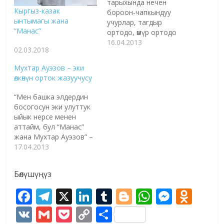
тарыхында нечен
Кыргыз-казак
бороон-чапкындуу
ынтымагы жана
учурлар, тагдыр
“Манас”
ортодо, өмүр ортодо
болгон жылдар, ал гана
16.04.2013
02.03.2018
эмес кылымдар көп
болгон. Ушул жагынан
Мухтар Ауэзов – эки
караганда 19-кылым
өлкөнүн орток жазуучусу
биздин улуттук
тарыхыбыздагы эң эле
“Мен башка элдердин
маанилүү, ошону менен
босогосун эки улуттук
бирге эл турмушуна
ыйык нерсе менен
терең изин калтырган,
аттайм, бул “Манас”
ыйы да, чыры да,
жана Мухтар Ауэзов” –
кубанычы да көп болгон
бул сөздөр Чыңгыз
17.04.2013
кылым десек туура
Айтматовго таандык.
болот го. Эмне…
Казактын классик
Бөлүшүңүз
жазуучусу Мухтар
Ауэзов кыргыз
F
T
X
Li
T
Bl
W
M
O
адабиятына опол
ac
el
n
u
o
h
e
d
тоодой салым кошкон.
V
G
P
C
S
Айрыкча, “Манас”