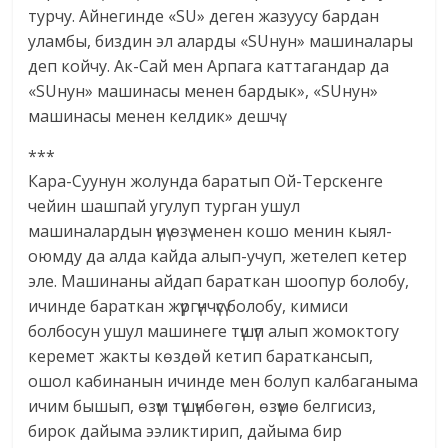
турчу. Айнегинде «SU» деген жазуусу бардан
уламбы, биздин эл аларды «SUнун» машиналары
деп койчу. Ак-Сай мен Арпага каттагандар да
«SUнун» машинасы менен бардык», «SUнун»
машинасы менен келдик» дешчү.
***
Кара-Суунун жолунда баратып Ой-Терскенге
чейин шашпай угулуп турган ушул
машиналардын үнү өзү менен кошо менин кыял-
оюмду да алда кайда алып-учуп, жетелеп кетер
эле. Машинаны айдап бараткан шоопур болобу,
ичинде бараткан жүргүнчүсү болобу, кимиси
болбосун ушул машинеге түшүп алып жомоктогу
керемет жакты көздөй кетип бараткансып,
ошол кабинанын ичинде мен болуп калбаганыма
ичим бышып, өзүм түшүнбөгөн, өзүмө белгисиз,
бирок дайыма ээликтирип, дайыма бир