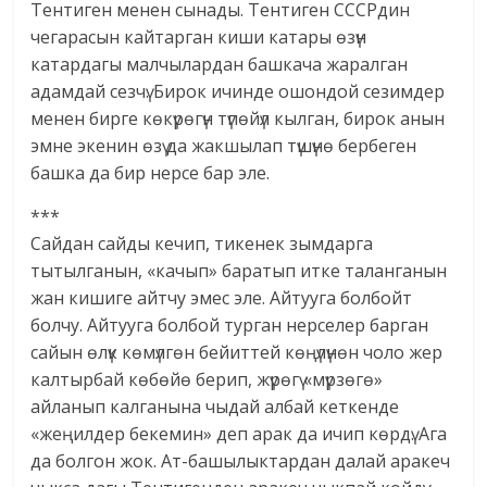
Тентиген менен сынады. Тентиген СССРдин
чегарасын кайтарган киши катары өзүн
катардагы малчылардан башкача жаралган
адамдай сезчү. Бирок ичинде ошондой сезимдер
менен бирге көкүрөгүн түпөйүл кылган, бирок анын
эмне экенин өзү да жакшылап түшүнө бербеген
башка да бир нерсе бар эле.
***
Сайдан сайды кечип, тикенек зымдарга
тытылганын, «качып» баратып итке таланганын
жан кишиге айтчу эмес эле. Айтууга болбойт
болчу. Айтууга болбой турган нерселер барган
сайын өлүк көмүлгөн бейиттей көңүлүнөн чоло жер
калтырбай көбөйө берип, жүрөгү «мүрзөгө»
айланып калганына чыдай албай кеткенде
«жеңилдер бекемин» деп арак да ичип көрдү. Ага
да болгон жок. Ат-башылыктардан далай аракеч