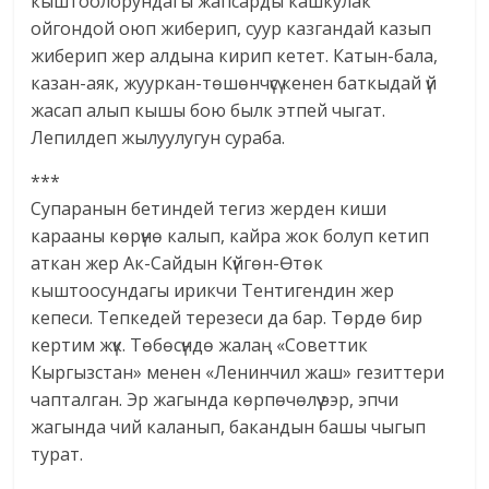
кыштоолорундагы жапсарды кашкулак
ойгондой оюп жиберип, суур казгандай казып
жиберип жер алдына кирип кетет. Катын-бала,
казан-аяк, жууркан-төшөнчүсү кенен баткыдай үй
жасап алып кышы бою былк этпей чыгат.
Лепилдеп жылуулугун сураба.
***
Супаранын бетиндей тегиз жерден киши
карааны көрүнө калып, кайра жок болуп кетип
аткан жер Ак-Сайдын Күйгөн-Өтөк
кыштоосундагы ирикчи Тентигендин жер
кепеси. Тепкедей терезеси да бар. Төрдө бир
кертим жүк. Төбөсүндө жалаң «Советтик
Кыргызстан» менен «Ленинчил жаш» гезиттери
чапталган. Эр жагында көрпөчөлүү ээр, эпчи
жагында чий каланып, бакандын башы чыгып
турат.