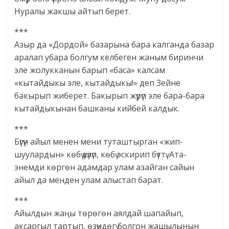
Нуралы жакшы айтып берет.
***
Азыр да «Дордой» базарына бара калганда базар
аралап убара болгум келбеген жаным биринчи
эле жолукканын барып «баса» калсам
«кытайдыкы эле, кытайдыкы!» деп Зейне
бакырып жиберет. Бакырып жүрүп эле бара-бара
кытайдыкынан башканы кийбей калдык.
***
Бүгүн айыл менен мени туташтырган «жип-
шуулардын» көбү үзүлүп, көбү эскирип бүттү. Ата-
энемди көргөн адамдар улам азайган сайын
айыл да менден улам алыстап барат.
***
Айылдын жаңы төрөгөн аялдай шапайып,
аксаргыл тартып, өзүндөгү болгон жашылынын