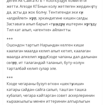
деген Ак-Сайга КГБ – Коопсуздук комитети
жетти. Агезде КГБнын колу жетпеген жердин үстү
да, асты да жок болчу. Тентигенди эки күн
«алдейлеп» жүрүп, эркиндигине кишен салды.
Заставага алып барып «түшүндүрүү» иштерин жүргүздү.
Тил кат алып, «агентке» айлантты.
***
Ошондон тартып Нарындан келген киши
каалаган маалда келип алып кетип, каалаган
маалда апкелип жүрдү. Кээде чапаны дал-далынан
сөгүлүп, ит талагандай таланып, буту-колун
тарталбай келип сулар эле.
***
Кээде чегараны бузуп өткөн «шектүү киши»
катары сайдан-сайга салып, таштан-ташка
кубалап, чегара кайтарган совет аскерлеринин
кыраакылыгы менен иттеринин алгырлыгын