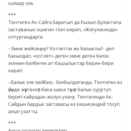
калаар эле.
***
Тентиген Ак-Сайга баратып да Кызыл-Булактагы
заставанын эшигин тээп кирип, «Жигулисинде»
олтургандарга:
–Эмне жейсиңер? Котлетпи же балыкпы?- деп
бакылдап, «котлет» деген эмне деген балээ
экенин билбеген ат-башылыктар бирин-бири
карап:
–Балык эле жейбиз,- балбылдаганда, Тентиген өз
үйүндө жүргөнсүп бака-шака түшүп балык кууртуп
берип кайрадан жолун улачу. Тентигенди Ак-
Сайдын бардык заставасы өз кишисиндей тосуп
алып узатты.
***
Анын оозунан эмнегедир: