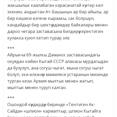
жакшылык каалабаган карасанатай күчтөр көп
экенин, андыктан Ат-Башынын ар бир айылы, ар
бир кишиси өзгөчө кыраакы, сак болушун,
кандайдыр бир шектүү адамдар байкалары менен
дароо чегара заставасына билдирүү керектигин
кулакка куюп кетип турар эле.
***
Айрыкча 69-жылкы Даманск заставасындагы
окуядан кийин Кытай-СССР алакасы мурдагыдан
да бузулуп, ана согуш чыгат, мына согуш чыгат
болуп, эки өлкөнүн мамилеси устаранын мизинде
турган кези. Армия мылтык менен жатып,
мылтык менен туруп калган.
***
Ошондой күндөрдүн биринде «Тентиген Ак-
Сайдан «шпион» кармаптыр, шпион Кытайга