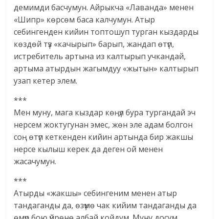
демимди басчумун. Айрыкча «Лаванда» менен
«Шипр» көрсөм баса калчумун. Атыр
себингенден кийин топтошуп турган кыздарды
көздөй түз «качырып» барып, жандап өтүп,
истребитель артына из калтырып учкандай,
артыма атырдын жагымдуу «жытын» калтырып
узап кетер элем.
***
Мен муну, мага кыздар көңүл бура тургандай эч
нерсем жоктугунан эмес, жөн эле адам болгон
соң өтүп кеткенден кийин артында бир жакшы
нерсе кылыш керек да деген ой менен
жасачумун.
***
Атырды «жакшы» себингеним менен атыр
тандаганды да, өзүмө чак кийим тандаганды да
өмүр бою үйрөнө албай койдум. Муну досум