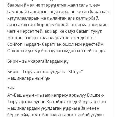
баарын үймөк чөптөрүнүн үстүнө жаап салып, өзү
самандай саргарып, аңыз аралап кетип бараткан
күзгү талааларын же кылайган ала калтырбай,
аязы акактап, бороону боройлоп, асман-жердин
чегин көрсөтпөй, ак кар, көк муз басып, тунуп
жаткан кышкы талааларын эстегенде жол
бойлоп «ырдап» бараткан ошол эки үндү эстейм.
Ошол эки үн өмүр бою кулагымдан кетпей калды.
Бири – зымкарагайлардын үнү.
Бири – Торугарт жолундагы «SUнун”
машиналарынын” үнү.
***
Ат-Башынын «кызыл көпүрөсү» аркылуу Бишкек-
Торугарт жолунан Кытайды көздөй жүк тарткан
машиналардын уңулдаган үнү аркы өйүз менен
берки өйүздөгү ат-башылыктарга тынбай угулуп