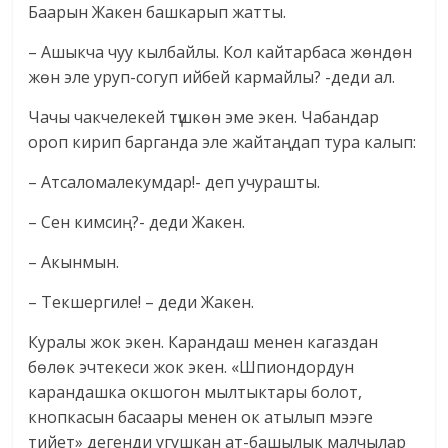
Баарын Жакен башкарып жатты.
– Ашыкча чуу кылбайлы. Кол кайтарбаса жөндөн
жөн эле уруп-согуп ийбей кармайлы? -деди ал.
Чачы чакчелекей түшкөн эме экен. Чабандар
ороп кирип барганда эле жайтаңдап тура калып:
– Атсаломалекумдар!- деп учурашты.
– Сен кимсиң?- деди Жакен.
– Акынмын.
– Текшергиле! – деди Жакен.
Куралы жок экен. Карандаш менен кагаздан
бөлөк эчтекеси жок экен. «Шпиондордун
карандашка окшогон мылтыктары болот,
кнопкасын басаары менен ок атылып мээге
тийет» дегенди угушкан ат-башылык малчылар