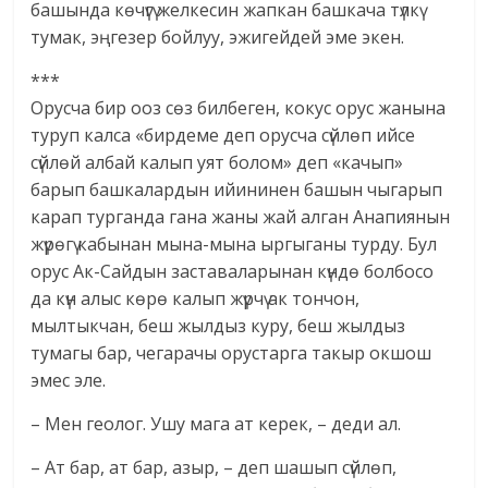
башында көчүгү желкесин жапкан башкача түлкү
тумак, эңгезер бойлуу, эжигейдей эме экен.
***
Орусча бир ооз сөз билбеген, кокус орус жанына
туруп калса «бирдеме деп орусча сүйлөп ийсе
сүйлөй албай калып уят болом» деп «качып»
барып башкалардын ийининен башын чыгарып
карап турганда гана жаны жай алган Анапиянын
жүрөгү кабынан мына-мына ыргыганы турду. Бул
орус Ак-Сайдын заставаларынан күндө болбосо
да күн алыс көрө калып жүрчү ак тончон,
мылтыкчан, беш жылдыз куру, беш жылдыз
тумагы бар, чегарачы орустарга такыр окшош
эмес эле.
– Мен геолог. Ушу мага ат керек, – деди ал.
– Ат бар, ат бар, азыр, – деп шашып сүйлөп,