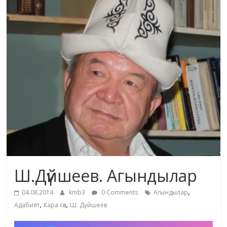
маданияты
жана
адабияты
Ш.Дүйшеев. Агындылар
,
04.08.2014
kmb3
0 Comments
Агындылар
,
,
Адабият
Кара сөз
Ш. Дүйшеев