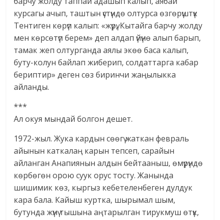
барчу жолду таппай адашып калып, аябай
курсагы ачып, таштын үстүндө олтурса өзгөрүштүк
Тентиген көрүп калып: «жүрү, Кытайга барчу жолду
мен көрсөтүп берем» деп алдап үйүнө алып барып,
тамак жеп олтурганда аялы экөө баса калып,
буту-колун байлап жиберип, солдаттарга кабар
бериптир» деген сөз биринчи жаңылыкка
айланды.
***
Ал окуя мындай болгон дешет.
1972-жыл. Жука кардын сөөгү жаткан февраль
айынын каткалаң карын тепсеп, сарайын
айланган Анапиянын алдын бейтааныш, өмүрүндө
көрбөгөн орою суук орус тосту. Жанында
шишимик көз, кыргыз кебетеленбеген дулдук
кара бала. Кайыш куртка, шырымал шым,
бутунда жүнү тышына аңтарылган тирукмуш өтүк,