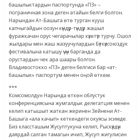
башылыктардын паспортунда «ПЗ» –
пограничная зона деген атайын белги болгон.
Нарындан Ат-Башыга өтө турган кууш
капчыгайдын оозун күндүр-түндүр жашыл
фуражкачан орус чегарачылар күзөтүп турчу. Ошол
жылдары мен жаш жазуучулардын Бүткүлсоюздук
фестивалына катышу үчүн барганда да
орустардын чек ара шаары болгон.
Владивостокко «П3» деген белгиси бар «ат-
башылык» паспортум менен оңой өткөм.
***
Комсомолдун Нарында өткөн облустук
конференциясына жумгалдык делегатция менен
келип катышып жаткан жеринен Зейнени Ат-
Башыга «ала качып» кеткендеги окуясы эсимде.
Биз классташым Жусуптукуна келип, Рыскүлдүн
даярдай салган тамагын ичип, Жусуп жигулисин