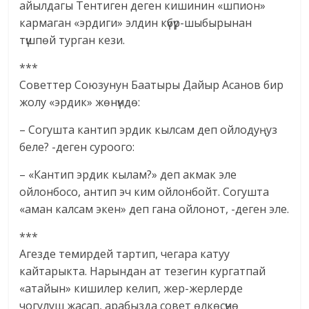
айылдагы Тентиген деген кишинин «шпион»
кармаган «эрдиги» элдин күбүр-шыбырынан
түшпөй турган кези.
***
Советтер Союзунун Баатыры Дайыр Асанов бир
жолу «эрдик» жөнүндө:
– Согушта кантип эрдик кылсам деп ойлодуңуз
беле? -деген суроого:
– «Кантип эрдик кылам?» деп акмак эле
ойлонбосо, антип эч ким ойлонбойт. Согушта
«аман калсам экен» деп гана ойлонот, -деген эле.
***
Агезде темирдей тартип, чегара катуу
кайтарыкта. Нарындан ат тезегин кургатпай
«атайын» кишилер келип, жер-жерлерде
чогулуш жасап, арабызда совет өлкөсүнө