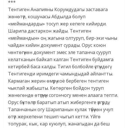
***
Тентиген Анапияны Корумдудагы заставага
жөнөтүп, кошунасы Абдылда болуп
«меймандарды» тосуп жер кепеге кийирди.
Шарипа дастаркон жайды. Тентиген
«меймандын» оң жагына олтуруп, бир-эки чыны
чайдан кийин документ сурады. Орус коюн
чөнтөгүнөн документ эмес эле тапанча сууруп
келатканын байкап калган Тентиген буйдамга
кетирбей баса калды. Тигил болбойле үстүндөгү
Тентигенди иримдеги чамындыдай айлантты.
Кармаган жерин өмүрү коё бербеген тентиген
чыкпай жабышты. Көтөргөн бойдон туруп
жөнөгөндө өтүгүнүн согончогу менен алаага тепти.
Орус бүктөлүп баратып атып жибергенге үлгүрдү.
Тапанчанын огу Шарипанын кулак түбүнөн учуп
өтүп жеркепени тешип чыгып кетти. Үйгө
топурак, кык, кар куюлуп, жанагыдан да беш