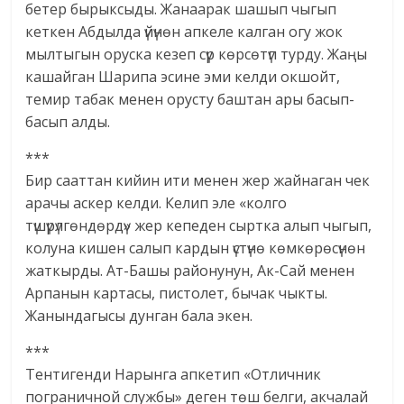
бетер бырыксыды. Жанаарак шашып чыгып
кеткен Абдылда үйүнөн апкеле калган огу жок
мылтыгын оруска кезеп сүр көрсөтүп турду. Жаңы
кашайган Шарипа эсине эми келди окшойт,
темир табак менен орусту баштан ары басып-
басып алды.
***
Бир сааттан кийин ити менен жер жайнаган чек
арачы аскер келди. Келип эле «колго
түшүрүлгөндөрдү» жер кепеден сыртка алып чыгып,
колуна кишен салып кардын үстүнө көмкөрөсүнөн
жаткырды. Ат-Башы районунун, Ак-Сай менен
Арпанын картасы, пистолет, бычак чыкты.
Жанындагысы дунган бала экен.
***
Тентигенди Нарынга апкетип «Отличник
пограничной службы» деген төш белги, акчалай