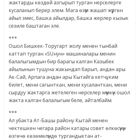
жактарды көздөй азгырып турган нерселерге
кусаланып берер элем. Мага өзүм жашап жүргөн
айыл эмес, башка айылдар, башка жерлер кызык
сезиле баштаган эле.
***
Ошол Бишкек-Торугарт жолу менен тынбай
каттап турган «SUнун» машиналары менин
балалыгымдын бир барагы калган Казыбек
айылынын тушуна жакындап барып, андан ары
Ак-Сай, Арпага андан ары Кытайга кетчү, ким
билет, мени сагынткан, мени кусаланткан, мени
сырдуу жактарга жетелеген нерселер мүмкүн ошол
жакта калган балалыгым беле, айталбайм.
***
Ал убакта Ат-Башы району Кытай менен
чектешкен чегара район катары совет өлкөсүнүн
өзгөчө көзөмөлүндө тургандыктан ат-