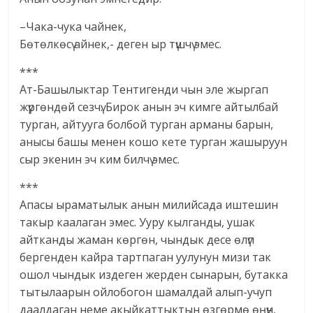
–Чака-чука чайнек,
Бөтөлкөсү айнек,- деген ыр түшчү эмес.
***
Ат-Башылыктар Тентигенди чын эле жыргап
жүргөндөй сезчү. Бирок анын эч кимге айтылбай
турган, айтууга болбой турган арманы барын,
анысы башы менен кошо кете турган жашыруун
сыр экенин эч ким билчү эмес.
***
Апасы ыраматылык анын милийсада иштешин
такыр каалаган эмес. Ууру кылганды, ушак
айтканды жаман көргөн, чындык десе өлүп
бергенден кайра тартпаган уулунун мизи так
ошол чындык издеген жерден сынарын, бутакка
тытылаарын ойлобогон шамалдай алып-учуп
даалдаган неме акыйкаттыктын өзгөрмө өңүн,