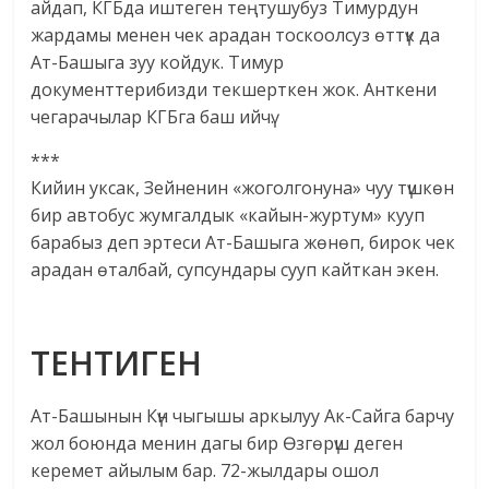
айдап, КГБда иштеген теңтушубуз Тимурдун
жардамы менен чек арадан тоскоолсуз өттүк да
Ат-Башыга зуу койдук. Тимур
документтерибизди текшерткен жок. Анткени
чегарачылар КГБга баш ийчү.
***
Кийин уксак, Зейненин «жоголгонуна» чуу түшкөн
бир автобус жумгалдык «кайын-журтум» кууп
барабыз деп эртеси Ат-Башыга жөнөп, бирок чек
арадан өталбай, супсундары сууп кайткан экен.
ТЕНТИГЕН
Ат-Башынын Күн чыгышы аркылуу Ак-Сайга барчу
жол боюнда менин дагы бир Өзгөрүш деген
керемет айылым бар. 72-жылдары ошол