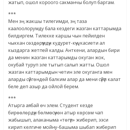
жатып, ошол короого сакманчы болуп баргам.
***
Мен эң жакшы тилегимди, эң таза
каалоолорумду бала кездеги жазган каттарымда
билдиргем. Тилекке каршы чын пейилден
чыккан сөздөрүмдүн кудурет-күчү, касиети ал
кыздарга жетпей калды. Анткени, алардын бири
да менин жазган каттарымды окуган жок,
окубай туруп эле тытып салып жатты. Ошол
жазган каттарымдын четин эле окуганга мен
аларды сүйгөндөй балким алар да мени сүйүп калат
беле деп азыр да ойлой берем.
***
Атырга аябай өч элем. Студент кезде
бирөөлөрдүн бөлмөсүнөн атыр көрсөм чап
жабышып, алаканыма «төгүп» жиберип, ээси
кирип келгиче мойну-башыма шыбап жиберип