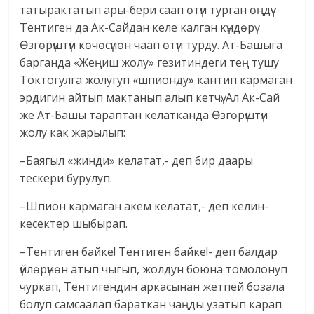
татырактатып ары-бери саап өтүп турган өңдүү
Тентиген да Ак-Сайдан келе калган күндөрү
Өзгөрүштүн көчөсүнөн чаап өтүп турду. Ат-Башыга
барганда «Жеңиш жолу» гезитиндеги тең тушу
Токтогулга жолугуп «шпионду» кантип кармаган
эрдигин айтып мактанып алып кетчү. Ал Ак-Сай
же Ат-Башы тараптан келатканда Өзгөрүштүн
жолу как жарылып:
–Баягыл «жинди» келатат,- деп бир даары
тескери бурулуп.
–Шпион кармаган акем келатат,- деп келин-
кесектер шыбырап.
–Тентиген байке! Тентиген байке!- деп балдар
үйлөрүнөн атып чыгып, жолдун боюна томолонуп
чуркап, Тентигендин аркасынан жетпей бозала
болуп самсаалап бараткан чаңды узатып карап