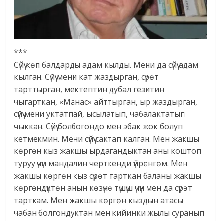
***
Сүйүү көп балдарды адам кылды. Мени да сүйүү адам
кылган. Сүйүү мени кат жаздырган, сүрөт
тарттырган, мектептин дубал гезитин
чыгарткан, «Манас» айттырган, ыр жаздырган,
сүйүү мени уктатпай, ысылатып, чабалактатып
чыккан. Сүйүү болбогондо мен эбак жок болуп
кетмекмин. Мени сүйүү сактап калган. Мен жакшы
көргөн кыз жакшы ырдагандыктан аны коштоп
туруу үчүн мандалин черткенди үйрөнгөм. Мен
жакшы көргөн кыз сүрөт тарткан баланы жакшы
көргөндүктөн анын көзүнө түшүш үчүн мен да сүрөт
тарткам. Мен жакшы көргөн кыздын атасы
чабан болгондуктан мен кийинки жылы суранып