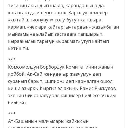
тигинин акындыгына да, карандашына да,
кагазына да ишенген жок. Карылуу немелер
«кытай шпионунун» колу-бутун капшыра
кармап, «чек ара кайтаргычтардын» жазылбаган
мыйзамына ылайык заставага тапшырып,
кыраакылыктары үчүн «ыракмат» угуп кайтып
кетишти.
***
Комсомолдун Борбордук Комитетинин жанын
койбой, Ак-Сай жөнүндө ыр жазчумун деп
суранып барып, «шпион» деп кармалган ошол
киши азыркы Кыргыз эл акыны Рамис Рыскулов
экенин бүгүн саналуу эле кишилер билбесе эч ким
билбейт.
***
Ат-Башынын малчылары жайкысын