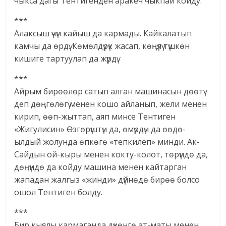
чыкса дагы Тентигенден аракеч чыкпай койду.
***
Алаксыш үчүн кайыш да кармады. Кайкалатып
камчы да өрдү. Көмөлдүрүк жасап, көңүлү түшкөн
кишиге тартуулап да жүрдү.
***
Айрым бирөөлөр сатып алган машинасын дөөтү
деп дөңгөлөгү менен кошо айланып, жели менен
кирип, өөп-жыттап, аяп минсе Тентиген
«Жигулисин» Өзгөрүштүн да, өмүрдүн да өөдө-
ылдый жолунда өпкөгө «тепкилеп» минди. Ак-
Сайдын ой-кыры менен кокту-колот, төрүндө да,
дөңүндө да койду машина менен кайтарган
жападан жалгыз «жинди» дүйнөдө бирөө болсо
ошол Тентиген болду.
***
Бир кыялы кармаганда дүкөнгө ат-маты менен