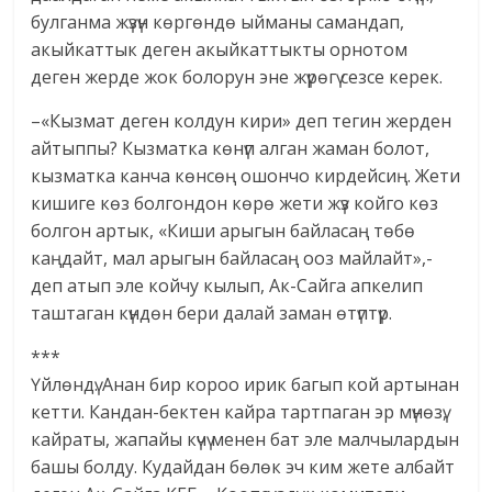
булганма жүзүн көргөндө ыйманы самандап,
акыйкаттык деген акыйкаттыкты орнотом
деген жерде жок болорун эне жүрөгү сезсе керек.
–«Кызмат деген колдун кири» деп тегин жерден
айтыппы? Кызматка көнүп алган жаман болот,
кызматка канча көнсөң ошончо кирдейсиң. Жети
кишиге көз болгондон көрө жети жүз койго көз
болгон артык, «Киши арыгын байласаң төбө
каңдайт, мал арыгын байласаң ооз майлайт»,-
деп атып эле койчу кылып, Ак-Сайга апкелип
таштаган күндөн бери далай заман өтүптүр.
***
Үйлөндү. Анан бир короо ирик багып кой артынан
кетти. Кандан-бектен кайра тартпаган эр мүнөзү,
кайраты, жапайы күчү менен бат эле малчылардын
башы болду. Кудайдан бөлөк эч ким жете албайт