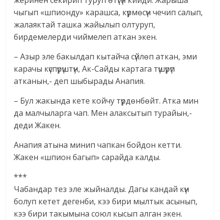
жеринен секирип туруп өтүгүн кийди. Жарыша
чыгып «шпионду» карашса, күрмөсүн чечип салып,
жалаяктай ташка жайылып олтуруп,
бирдемелерди чиймелеп аткан экен.
– Азыр эле бакылдап кытайча сүйлөп аткан, эми
карачы күспүрүштүн, Ак-Сайды картага түшүрүп
атканын,- деп шыбырады Анапия.
– Бул жакында кете койчу түрдөнбөйт. Атка мин
да малчыларга чап. Мен алаксытып турайын,-
деди Жакен.
Анапия атына минип чапкан бойдон кетти.
Жакен «шпион багып» сарайда калды.
***
Чабандар тез эле жыйналды. Дагы кандай күн
болуп кетет дегенби, кээ бири мылтык асынып,
кээ бири такымына союл кысып алган экен.