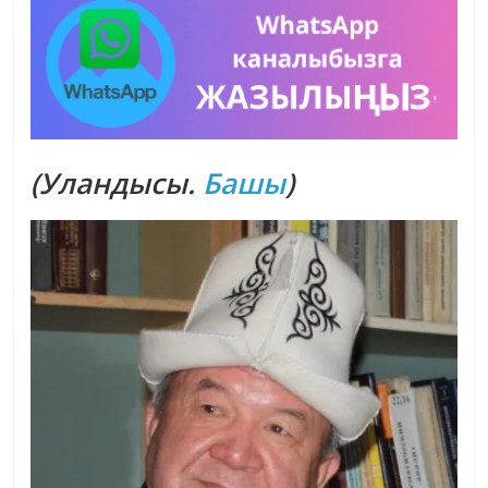
(Уландысы.
Башы
)