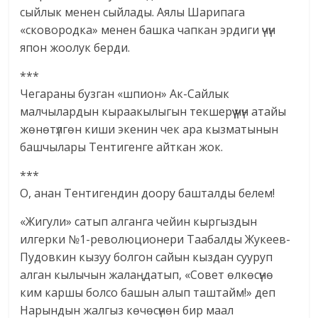
сыйлык менен сыйлады. Аялы Шарипага
«сковородка» менен башка чапкан эрдиги үчүн
япон жоолук берди.
***
Чегараны бузган «шпион» Ак-Сайлык
малчылардын кыраакылыгын текшерүү үчүн атайы
жөнөтүлгөн киши экенин чек ара кызматынын
башчылары Тентигенге айткан жок.
***
О, анан Тентигендин доору башталды белем!
«Жигули» сатып алганга чейин кыргыздын
илгерки №1-революционери Таабалды Жукеев-
Пудовкин кызуу болгон сайын кыздан сууруп
алган кылычын жалаңдатып, «Совет өлкөсүнө
ким каршы болсо башын алып таштайм!» деп
Нарындын жалгыз көчөсүнөн бир маал