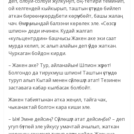
деп, олбуй-солбуй жулкунуп, оң-тетири теминип,
ой келгендей кыйкырып, таштын үстүндө бийлеп
аткан бирөөнү көрдү. Бети көрүнбөйт, башы жалаң
чач. Өмүрү мындай балээни көрөлек эле. «Сөзсүз
шпион» деди ичинен. Кудай жалгап
«кульцентрдин» башчысы Жакен аке эки саат
мурда келип, эс алып алайын деп үйдө жаткан.
Чуркаган бойдон кирди.
– Жакен аке? Тур, айланайын! Шпион жүрөт!
Болгондо да тирукмуш шпион! Таштын үстүндө
туруп алып Кытай менен сүйлөшүп атат! Тезинен
заставага кабар кылбасак болбойт.
Жакен табиятынан атка жеңил, тайга чак,
чыканактай болгон кара киши эле.
– Ыя! Эмне дейсиң? Сүйлөшүп атат дейсиңби? – деп
угуп бүтпөй эле уйкусу умачтай ачылып, жаткан