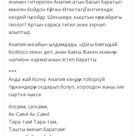
ичинен титиреген Анапия атын басып баратып
минген бойдон Күйгөн-Өтөктөгү Тентигенди
көздөй чү койду. Шекшиди, кыштын күнү кайдагы
геолог? Артын караса тигил экөө ээрчип
алыптыр.
Анапия ансайын ылдамдады. «Дагы баягыдай
болбосо экен» деп, анан баягы Жакен экөөнүн
«шпион» кармаганын эстеп баратты.
***
Анда жай болчу. Анапия көңдүн тоборсуй
түшкөндөрүн оодарып болуп, короодон жаңы эле
сыртка чыкса:
Апсаям, сапсаям,
Ак-Саян! Ак-Саян!
Тара-там! Тара-там,
Ташты минип баратам!-