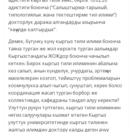
адистиги боюнча (“Салыштырма-тарыхый,
типологиялык жана тектештирме тил илими”)
докторлук даража алгандарды азырынча
“көңүлдө калтырдык”.
Демек, бүгүнкү күнү кыргыз тили илими боюнча
таяна турган же жол көрсөтө турган аалымдар
Кыргызстандагы ЖОЖдор боюнча чачылып
кеткен. Бирок кыргыз тили илиминин абалына
көз салып, анын күндөлүк, учурдагы, эртеңки
маселелерин козгоп, тийиштүү проблемаларын
коомчулукка алып чыгып, сунуштап, керек болсо
координация жасап турган борбор же
коллективди, кафедраны тандап алуу керекпи?
Улуттун рухун түптөгөн, кыргыз тили илиминин
негиз салуучулары кызмат өтөгөн Кыргыз
улуттук университетинде кыргыз тилинен
жалгыз илимдин доктору калды деген ачуу