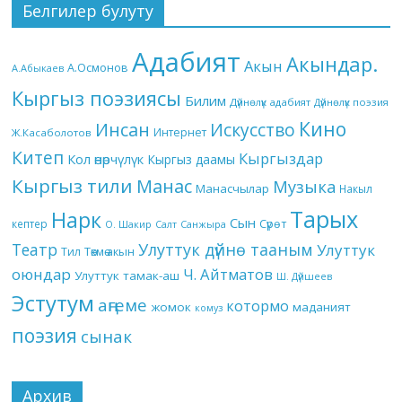
Белгилер булуту
Адабият
Акындар.
Акын
А.Осмонов
А.Абыкаев
Кыргыз поэзиясы
Билим
Дүйнөлүк адабият
Дүйнөлүк поэзия
Кино
Инсан
Искусство
Интернет
Ж.Касаболотов
Китеп
Кыргыздар
Кол өнөрчүлүк
Кыргыз даамы
Кыргыз тили
Манас
Музыка
Манасчылар
Накыл
Тарых
Нарк
Сын
кептер
Сүрөт
О. Шакир
Салт
Санжыра
Театр
Улуттук дүйнө тааным
Улуттук
Төкмө акын
Тил
оюндар
Ч. Айтматов
Улуттук тамак-аш
Ш. Дүйшеев
Эстутум
аңгеме
котормо
жомок
маданият
комуз
поэзия
сынак
Архив