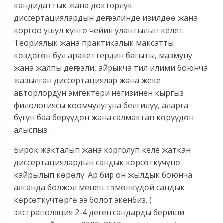
кандидаттык жана докторлук
диссертациялардын деңгээлинде изилдөө жана
коргоо ушул күнгө чейин улантылып келет.
Теориялык жана практикалык максатты
көздөгөн бул аракеттердин багыты, мазмуну
жана жалпы деңгээли, айрыкча тил илими боюнча
жазылган диссертациялар жана жеке
авторлордун эмгектери негизинен кыргыз
филологиясы коомчулугуна белгилүү, аларга
бүгүн баа берүүдөн жана салмактап көрүүдөн
алыспыз .
Бирок жакталып жана корголуп келе жаткан
диссертациялардын сандык көрсөткүчүнө
кайрылып көрөлү. Ар бир он жылдык боюнча
алганда болжол менен төмөнкүдөй сандык
көрсөткүчтөргө ээ болот экенбиз. (
экстраполяция 2-4 деген сандарды бериши