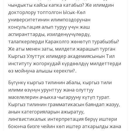
чындыкты кайсы капка катабыз? Же илимдин
докторлору топтолгон Ысык-Көл
университетинин илимпоздорунан
консультация алып туруу үчүн жаш
аспиранттарды, изилденүүчүлөрдү,
талапкерлерди Караколго жөнөтүп турабызбы?
Же аты менен заты, милдети жарашып турган
Кыргыз Улуттук илимдер академия­сынын Тил
институту жогоркудай күрдөөлдүү милдеттерди
өз мойнуна алышы керекпи?..
Бүгүнкү кыргыз тилинин абалы, кыргыз тили
илими өзүнүн урунттуу жана олуттуу
маселелерин ачыкка чыгарууну күтүп турат.
Кыргыз тилинин грамматикасын баяндап жазуу,
анын категорияларын ажыратуу,
лингвистикалык интерпретация берүү иштери
боюнча бизге чейин көп иштер аткарылды жана