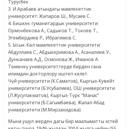
Турусбек
3. И.Арабаев атындагы мамлекеттик
университет: Жапаров Ш., Мусаев С.
4. Бишкек гуманитардык университети:
Ормонбекова А., Садыков Т., Токоев Т.,
Эгембердиев Р., Ибрагимов С.
5. Ысык-Көл мамлекеттик университети:
Абдуллаев С., Абдыкеримова А., Асаналиев У.,
Дунканаев А.Д., Осмонова Ж., Иманов А.
Төмөнкү университеттерде бирден гана
илимдин докторлору иштеп келет.
Чүй университети (К.Саматов), Кыргыз-Кувейт
университети (Б.Усу­балиев), ОШ университети
(Л.Жусупакматов), Кыргыз-Түрк “Манас”
университети (Б.Сагымбаева), Жалал-Абад
университети (М.Мирза­хидова).
Мына ушул жерден дагы бир маалыматты эстей
кетүү туура. 1949-жылдан 2004-жылга чейин (55