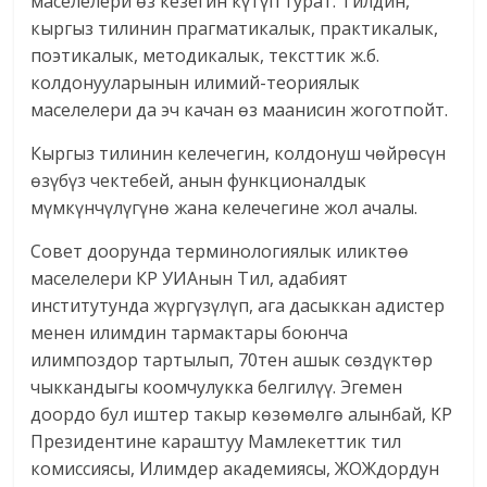
маселелери өз кезегин күтүп турат. Тилдин,
кыргыз тилинин прагматикалык, практикалык,
поэтикалык, методикалык, тексттик ж.б.
колдонуу­ларынын илимий-теориялык
маселелери да эч качан өз маанисин жоготпойт.
Кыргыз тилинин келечегин, колдонуш чөйрөсүн
өзүбүз чектебей, анын функционалдык
мүмкүнчүлүгүнө жана келечегине жол ачалы.
Совет доорунда терминологиялык иликтөө
маселелери КР УИАнын Тил, адабият
институтунда жүргүзүлүп, ага дасыккан адистер
менен илимдин тармактары боюнча
илимпоздор тартылып, 70тен ашык сөздүктөр
чыккандыгы коомчулукка белгилүү. Эгемен
доордо бул иштер такыр көзөмөлгө алынбай, КР
Президентине караштуу Мамлекеттик тил
комиссиясы, Илимдер академиясы, ЖОЖдордун