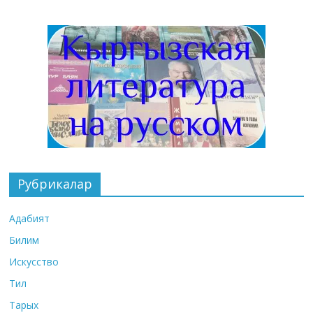
Рубрикалар
Адабият
Билим
Искусство
Тил
Тарых