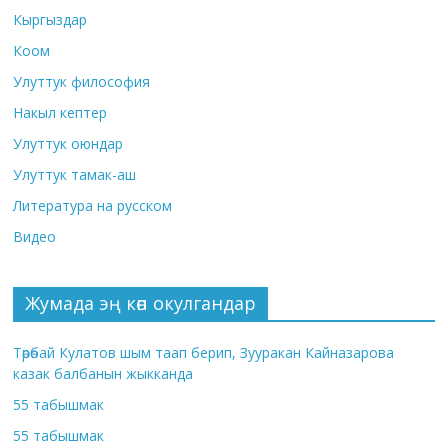
Кыргыздар
Коом
Улуттук философия
Накыл кептер
Улуттук оюндар
Улуттук тамак-аш
Литература на русском
Видео
Жумада эң көп окулгандар
Төрөбай Кулатов шым таап берип, Зууракан Кайназарова
казак балбанын жыкканда
55 табышмак
55 табышмак