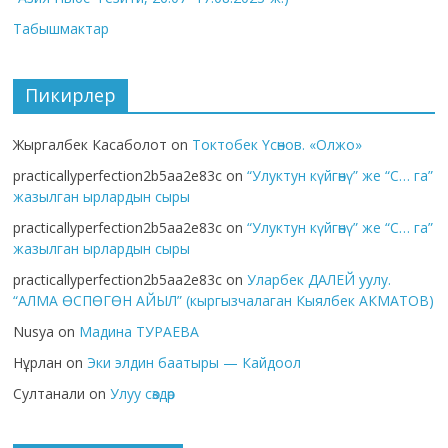
Табышмактар
Пикирлер
Жыргалбек Касаболот
on
Токтобек Үсөнов. «Олжо»
practicallyperfection2b5aa2e83c
on
“Улуктун күйгөнү” же “С… га”
жазылган ырлардын сыры
practicallyperfection2b5aa2e83c
on
“Улуктун күйгөнү” же “С… га”
жазылган ырлардын сыры
practicallyperfection2b5aa2e83c
on
Уларбек ДАЛЕЙ уулу.
“АЛМА ӨСПӨГӨН АЙЫЛ” (кыргызчалаган Кыялбек АКМАТОВ)
Nusya
on
Мадина ТУРАЕВА
Нұрлан
on
Эки элдин баатыры — Кайдоол
Султанали
on
Улуу сөздөр