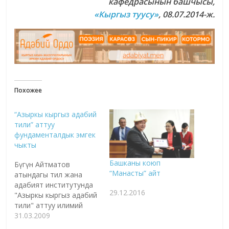
кафедрасынын башчысы,
«Кыргыз туусу»
, 08.07.2014-ж.
Похожее
“Азыркы кыргыз адабий
тили” аттуу
фундаменталдык эмгек
чыкты
Башканы коюп
Бүгүн Айтматов
“Манасты” айт
атындагы тил жана
адабият институтунда
29.12.2016
"Азыркы кыргыз адабий
тили" аттуу илимий
эмгектин бетачар
31.03.2009
аземи болот. Аталган