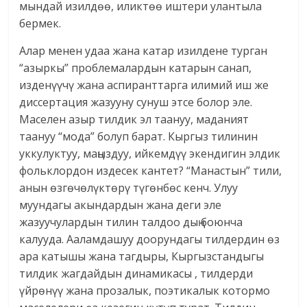
мындай изилдөө, иликтөө иштери улантыла
бермек.
Алар менен удаа жана катар изилдене турган
“азыркы” проблемалардын катарын санап,
изденүүчү жана аспиранттарга илимий иш же
диссертация жазууну сунуш этсе болор эле.
Маселен азыр тилдик эл таануу, маданият
таануу “мода” болуп барат. Кыргыз тилинин
уккулуктуу, маңыздуу, ийкемдүү экендигин элдик
фольклордон издесек кантет? “Манастын” тили,
анын өзгөчөлүктөрү түгөнбөс кенч. Улуу
муундагы акындардын жана деги эле
жазуучулардын тилин талдоо дың боюнча
калууда. Ааламдашуу доорундагы тилдердин өз
ара катышы жана тагдыры, Кыргызстандыгы
тилдик жагдайдын динамикасы , тилдерди
үйрөнүү жана прозалык, поэтикалык котормо