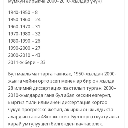
мүмкүн айрыкча 2000–2010-жылдар үчүн).
1940-1950 – 8
1950-1960 – 24
1960-1970 – 31
1970-1980 – 32
1980-1990 – 26
1990-2000 – 27
2000-2010 – 43
2011-ж бери – 33
Бул маалыматтарга таянсак, 1950-жылдан 2000-
жылга чейин орто эсеп менен ар бир он жылда
28 илимий диссертация жакталып турган. 2000–
2010-жылдарда гана бул абал кескин өзгөрүп,
кыргыз тили илиминен диссертация коргоо
чукул прогресске жетип, акыркы он жылдыкта
алардын саны 43кө жеткен. Бул көрсөткүчтү алга
карай умтулуу деп билгенден качпас элек.