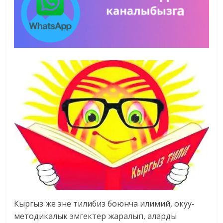
Кыргыз же эне тилибиз боюнча илимий, окуу-
методикалык эмгектер жаралып, аларды