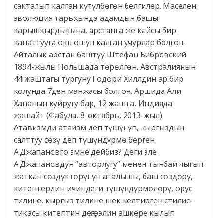
сакталып калган күтүлбөгөн белгилер. Маселен
эволюция тарыхында адамдын башы
карышкырдыкына, арстанга же кайсы бир
канаттуу­га окшошуп калган учурлар болгон.
Айталык арстан баштуу Штефан Бибровский
1894-жылы Польшада төрөлгөн. Австралиянын
44 жаштагы тургуну Годфри Хиллдин ар бир
колунда 7ден манжасы болгон. Аршида Али
Хананын куйругу бар, 12 жашта, Индияда
жашайт (Фабула, 8-октябрь, 2013-жыл).
Атавизмди атаизм деп түшүнүп, кыргыздын
салттуу сөзү деп түшүндүрмө берген
А.Джапановго эмне дейбиз? Деги эле
А.Джапановдун “авторлугу” менен тынбай чыгып
жаткан сөздүктөрүнүн аталышы, баш сөздөрү,
китептердин ичиндеги түшүндүрмөлөрү, орус
тилине, кыргыз тилине шек келтирген стилис­
тикасы китептин деңгээлин ашкере кылып