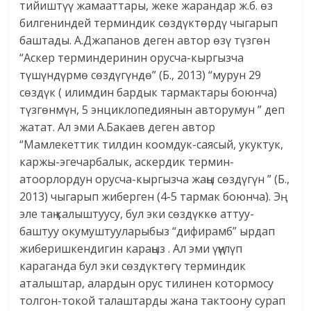
тийиштүү жамааттары, жеке жарандар ж.б. өз
билгениндей терминдик сөздүктөрдү чыгарып
баштады. А.Джапанов деген автор өзү түзгөн
“Аскер терминдеринин орусча-кыргызча
түшүндүрмө сөздүгүндө” (Б., 2013) “мурун 29
сөздүк ( илимдин бардык тармактары боюнча)
түзгөнмүн, 5 энциклопедиянын авторумун ” деп
жатат. Ал эми А.Бакаев деген автор
“Мамлекеттик тилдин коомдук-саясый, укуктук,
каржы-эгечарбалык, аскердик термин-
атоорлордун орусча-кыргызча жаңы сөздүгүн ” (Б.,
2013) чыгарып жиберген (4-5 тармак боюнча). Эң
эле таң калыштуусу, бул эки сөздүккө аттуу-
баштуу окумуштууларыбыз “дифирамб” ырдап
жиберишкендигин караңыз . Ал эми үңүлүп
караганда бул эки сөздүктөгү терминдик
аталыштар, алардын орус тилинен котормосу
толгон-токой талаштарды жана тактоону сурап