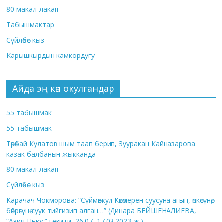
80 макал-лакап
Табышмактар
Сүйлөбөс кыз
Карышкырдын камкордугу
Айда эң көп окулгандар
55 табышмак
55 табышмак
Төрөбай Кулатов шым таап берип, Зууракан Кайназарова
казак балбанын жыкканда
80 макал-лакап
Сүйлөбөс кыз
Карачач Чокморова: “Сүймөнкул Көкөмерен суусуна агып, өпкөсүнө,
бөйрөгүнө суук тийгизип алган…” (Динара БЕЙШЕНАЛИЕВА,
“Азия Ньюс” гезити, 26.07–17.08.2023-ж.)