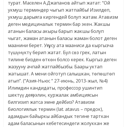
турат. Маселен А.Джапанов айтып жатат: “Ой
укмуш терминдер чыгып жатпайбы! Изилдеп,
укмуш дарыяга киргендей болуп жатам. Атавизм
деген медициналык термин бар экен. Жакшы
атанын баласы акыры барып жакшы болуп
чыгат, жаман атанын баласы жаман болот деген
маа­нини берет. Уңгусу ата мааниси да кыргызча
түшүнүктү берип жатат. Бул сөз грек, латын
тилине бизден өткөн болсо керек. Кыргыз деген
жазууну ачпай жатпайбызбы. Баары уктап
жатышат. А мени ойготуп салышкан, төпөштөп
атып”. (“Азия-Ньюс “ 27-июнь, 2013-жыл, №4)
Илимдин кандидаты, профессор ушинтип
шектүү деңгээлин, куржалак амбициясын
билгизип жатса эмне дейбиз? Атавизм
биологиялык термин (lat. atavus – предок),
адамдын байыркы айбандык тегине тарткан
адам баласынын кебетесиндеги жолуккан же