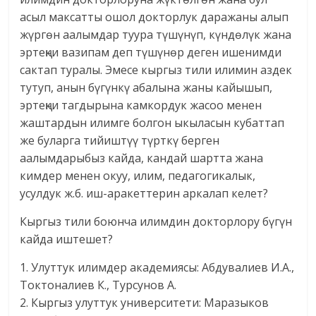
асыл максатты ошол докторлук даражаны алып
жүргөн аалымдар туура түшүнүп, күндөлүк жана
эртеңки вазипам деп түшүнөр деген ишенимди
сактап туралы. Эмесе кыргыз тили илимин аздек
тутуп, анын бүгүнкү абалына жаны кайышып,
эртеңки тагдырына камкордук жасоо менен
жаштардын илимге болгон ыкыласын кубаттап
же буларга тийиштүү түрткү берген
аалымдарыбыз кайда, кандай шартта жана
кимдер менен окуу, илим, педагогикалык,
усулдук ж.б. иш-аракеттерин аркалап келет?
Кыргыз тили боюнча илимдин докторлору бүгүн
кайда иштешет?
1. Улуттук илимдер академиясы: Абдувалиев И.А.,
Токтоналиев К., Турсунов А.
2. Кыргыз улуттук университети: Маразыков