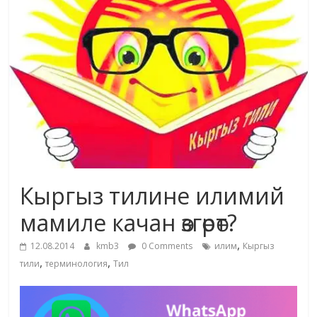
маданияты
жана
адабияты
Кыргыз тилине илимий
мамиле качан өзгөрөт?
,
12.08.2014
kmb3
0 Comments
илим
Кыргыз
,
,
тили
терминология
Тил