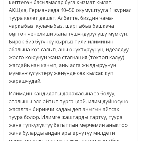
көптөгөн басылмалар буга кызмат кылат.
АКШда, Германияда 40–50 окумуштууга 1 журнал
туура келет дешет. Албетте, биздин чама-
чаркыбыз, кулачыбыз, шартыбыз башкача
өңүттөн ченелиши жана түшүндүрүлүшү мүмкүн.
Бирок биз бүгүнкү кыргыз тили илиминин
абалына көз салып, аны өнүктүрүүнүн, идеалдуу
жолго коюунун жана стагнация (токтоп калуу)
жагдайынан качып, аны алга жылдыруунун
мүмкүнчүлүктөрү жөнүндө сөз кылсак куп
жарашчудай.
Илимдин кандидаты даражасына ээ болуу,
аталышы эле айтып тургандай, илим дүйнөсүнө
жасалган биринчи кадам деп аныгын айтсак
туура болор. Илимге жаштарды тартуу, туура
жана түпкүлүктүү багыттын мерчемин аныктоо
жана буларды андан ары өрчүтүү милдети
илимдин докторлоруна жүктөлгөн жана бул