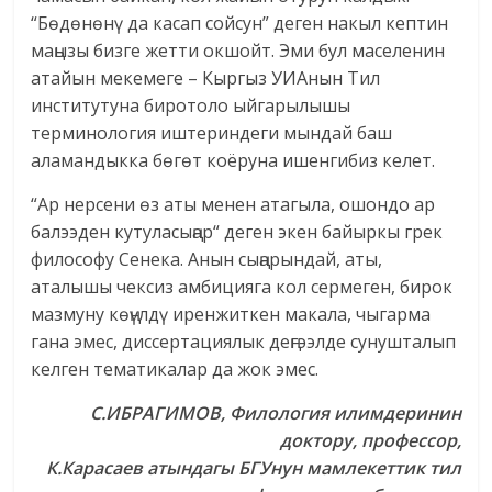
“Бөдөнөнү да касап сойсун” деген накыл кептин
маңызы бизге жетти окшойт. Эми бул маселенин
атайын мекемеге – Кыргыз УИАнын Тил
институтуна биротоло ыйгарылышы
терминология иштериндеги мындай баш
аламандыкка бөгөт коёруна ишенгибиз келет.
“Ар нерсени өз аты менен атагыла, ошондо ар
балээден кутуласыңар“ деген экен байыркы грек
философу Сенека. Анын сыңарындай, аты,
аталышы чексиз амбицияга кол сермеген, бирок
мазмуну көңүлдү иренжиткен макала, чыгарма
гана эмес, диссертациялык деңгээлде сунушталып
келген тематикалар да жок эмес.
С.ИБРАГИМОВ, Филология илимдеринин
доктору, профессор,
К.Карасаев атындагы БГУнун мамлекеттик тил