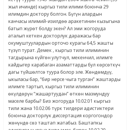
жыл ичинде) кыргыз тили илими боюнча 29
илимдин доктору болгон. Бүгүн алардын
канчасы илимий-изилдөө аракетинин кызыгына
батып жүрөт болду экен? Ал эми жогоруда
аталып кеткен докторлук даражасы бар
окумуштуулардын орточо курагы 64,5 жашты
түзүп турат. Демек , кыргыз тили илиминин
тагдырына күйгөн улутчул, мекенчил, илимге
кайдыгер карабаган азаматтарды бул көрсөткүч
дагы түйшөлтсө туура болор эле. Жөндөмдүү,
ыкыласы бар, “бир нерсе чыга турган” жаштарды
илимге тартып, кыргыз тили илиминин
өкүлдөрүн “жашартуудан” өткөн мазмундуу
маселе барбы? Биз жогоруда 10.02.01 кыргыз
тили жана 10.02.06 түрк тилдери адистиктери
боюнча докторлук диссертация коргогондор
жөнүндө сөз таштап жатабыз. Баштапкы
адистиги кыргыз тили эмес, бирок 10.02.20