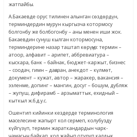
жатпайбы.
А.Бакаевде орус тилинен алынган сөздөрдүн,
терминдердин мурун кыргызча котормосу
болгонбу же болбогонбу – аны менен иши жок.
Бакаевдин сунуш кылган котормосуна,
терминдерине назар таштап көрүңүз: термин –
атоор, алфавит – арипет, аббревиатура –
кыскара, банк – байнак, бюджет-каржыт, бизнес
– соодач, гимн – даңазан, анекдот – күлмөт,
документ – кужат, автор – жаракер, вакансия –
ээленме, допинг – мангин, досуг – бошум, дубляж
– жупуш, дифирамб – арзыматтык, ехидный –
кыткыл ж.б.д.у.с.
Ошентип кийинки кездерде терминология
маселесине жапырт кол сермеп, колубузду
күйгүзүп, термин жараткандардын чарк-
чамасын байкап, кол жайып отуруп калдык.