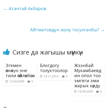
o
a
dI
r
er
A
n
kl
l
et
y
e
←
Атантай Акбаров
o
m
n
p
g
as
Li
k
p
er
s
n
ni
k
Айтматовдун жолу тосулганбы?
→
ki
Сизге да жагышы мүмкүн
Эгемен
Блогдогу
Жээнбай
өлкөнүн эне
толуктоолор
Мукамбаевд
тили өгөйлөнбөсө
ин опол тоо
19.11.2010
0
эмгеги эми
13.04.2009
0
жарык көрдү
18.09.2009
0