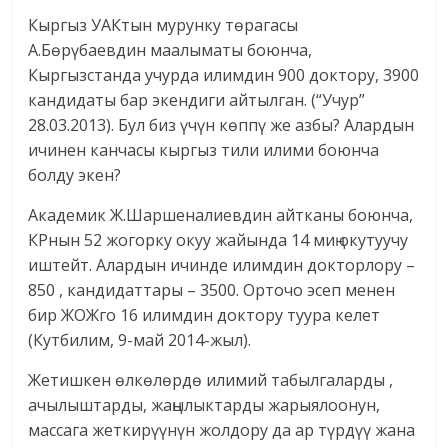
Кыргыз УАКтын мурунку төрагасы
А.Бөрүбаевдин маалыматы боюнча,
Кыргызстанда учурда илимдин 900 доктору, 3900
кандидаты бар экендиги айтылган. (“Учур”
28.03.2013). Бул биз үчүн көппү же азбы? Алардын
ичинен канчасы кыргыз тили илими боюнча
болду экен?
Академик Ж.Шаршена­лиев­дин айтканы боюнча,
КРнын 52 жогорку окуу жайында 14 миң окутуучу
иштейт. Алардын ичинде илимдин докторлору –
850 , кандидаттары – 3500. Орточо эсеп менен
бир ЖОЖго 16 илимдин доктору туура келет
(Кутбилим, 9-май 2014-жыл).
Жетишкен өлкөлөрдө илимий табылгаларды ,
ачылыштарды, жаңылыктарды жарыялоонун,
массага жеткирүүнүн жолдору да ар түрдүү жана