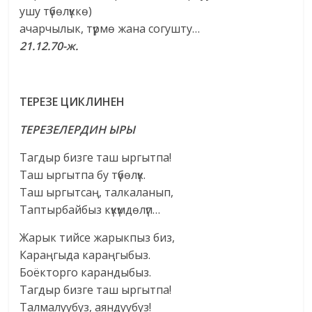
ушу түбөлүккө)
ачарчылык, түрмө жана согушту…
21.12.70-ж.
ТЕРЕЗЕ ЦИКЛИНЕН
ТЕРЕЗЕЛЕРДИН ЫРЫ
Тагдыр бизге таш ыргытпа!
Таш ыргытпа бу түбөлүк.
Таш ыргытсаң, талкаланып,
Таптырбайбыз күкүмдөлүп…
Жарык тийсе жарыкпыз биз,
Караңгыда караңгыбыз.
Боёкторго карандыбыз.
Тагдыр бизге таш ыргытпа!
Талмалуубуз, аяндуубуз!