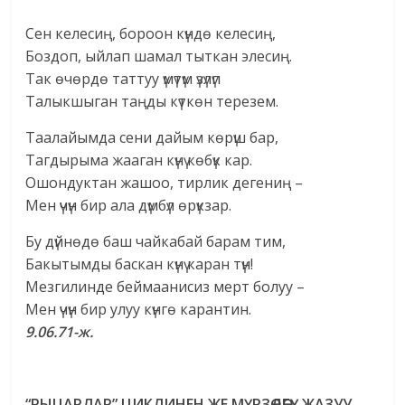
Сен келесиң, бороон күндө келесиң,
Боздоп, ыйлап шамал тыткан элесиң.
Так өчөрдө таттуу үмүтүм үзүлүп
Талыкшыган таңды күткөн терезем.
Таалайымда сени дайым көрүш бар,
Тагдырыма жааган күнү көбүк кар.
Ошондуктан жашоо, тирлик дегениң –
Мен үчүн бир ала дүмбүл өрүкзар.
Бу дүйнөдө баш чайкабай барам тим,
Бакытымды баскан күнү каран түн!
Мезгилинде беймаанисиз мерт болуу –
Мен үчүн бир улуу күнгө карантин.
9.06.71-ж.
“РЫЦАРЛАР” ЦИКЛИНЕН ЖЕ МҮРЗӨДӨГҮ ЖАЗУУ