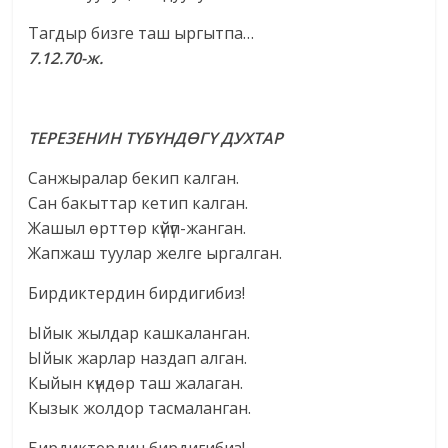
Тагдыр бизге таш ыргытпа…
7.12.70-ж.
ТЕРЕЗЕНИН ТҮБҮНДӨГҮ ДУХТАР
Санжыралар бекип калган.
Сан бакыттар кетип калган.
Жашыл өрттөр күйүп-жанган.
Жапжаш туулар желге ыргалган.
Бирдиктердин бирдигибиз!
Ыйык жылдар кашкаланган.
Ыйык жарлар наздап алган.
Кыйын күндөр таш жалаган.
Кызык жолдор тасмаланган.