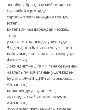
экөөбүз тайраңдачу мейкиндикке
сыя албай жүргөнүңдү…
саргарып жатканыңды өткөндү
эстеп…
китептин кыздарындай көзжаш
төгүп…
узатып жатканыңды ушул күздү…
Эх, деги, зор бакытың ушул сенин:
кайгырып, шаттана алган учуруңда…
Жазыпсың:
Эркиндиктин ЭРКИН гана сөзү менен…
чаалыгып-чарчаганың ушул күздөн,
бу дагы ЭРКИНДИКтин ырыскысы…
Айтыпсың:
коркоруңду дендин эмес,
духтардын чабыттаган өлүмүнөн…
Айтыпсың:
духум эмес, жатканымды түрмөдө