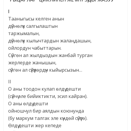
I
Тааныгысы келген анын
дүйнөлүк салгылаштын
таржымалын,
дүйнөлүк кылычтардын жалаңдашын,
ойлордун чабыттарын.
Сүйгөн ал жылдыздын жанбай турган
жерлерде жанышын,
сүйгөн ал сүйүүлөрдүн кыйырсызын…
II
О аны тоодон кулап өлдү дешти
(сүйчү эле бийиктикти, эсил кайран).
О аны өлдү дешти
ойношчул бир аялдын коюнунда
(бу маркум талгак эле күндөй сүйүүгө).
Өлдү дешти жер кепеде