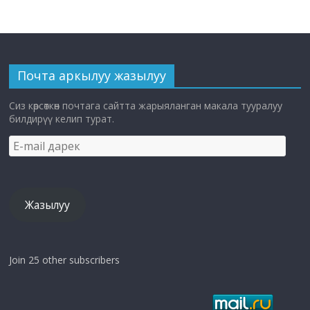
Почта аркылуу жазылуу
Сиз көрсөткөн почтага сайтта жарыяланган макала тууралуу
билдирүү келип турат.
E-
mail
дарек
Жазылуу
Join 25 other subscribers