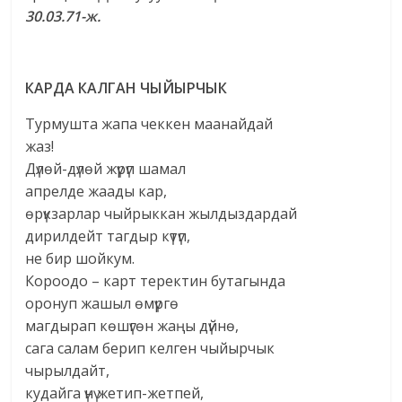
30.03.71-ж.
КАРДА КАЛГАН ЧЫЙЫРЧЫК
Турмушта жапа чеккен маанайдай
жаз!
Дүлөй-дүлөй жүрүп шамал
апрелде жаады кар,
өрүкзарлар чыйрыккан жылдыздардай
дирилдейт тагдыр күтүп,
не бир шойкум.
Короодо – карт теректин бутагында
оронуп жашыл өмүргө
магдырап көшүгөн жаңы дүйнө,
сага салам берип келген чыйырчык
чырылдайт,
кудайга үнү жетип-жетпей,