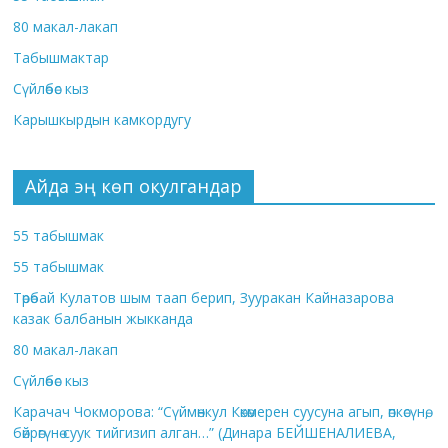
80 макал-лакап
Табышмактар
Сүйлөбөс кыз
Карышкырдын камкордугу
Айда эң көп окулгандар
55 табышмак
55 табышмак
Төрөбай Кулатов шым таап берип, Зууракан Кайназарова
казак балбанын жыкканда
80 макал-лакап
Сүйлөбөс кыз
Карачач Чокморова: “Сүймөнкул Көкөмерен суусуна агып, өпкөсүнө,
бөйрөгүнө суук тийгизип алган…” (Динара БЕЙШЕНАЛИЕВА,