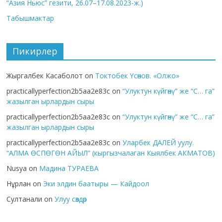
“Азия Ньюс” гезити, 26.07–17.08.2023-ж.)
Табышмактар
Пикирлер
Жыргалбек Касаболот
on
Токтобек Үсөнов. «Олжо»
practicallyperfection2b5aa2e83c
on
“Улуктун күйгөнү” же “С… га”
жазылган ырлардын сыры
practicallyperfection2b5aa2e83c
on
“Улуктун күйгөнү” же “С… га”
жазылган ырлардын сыры
practicallyperfection2b5aa2e83c
on
Уларбек ДАЛЕЙ уулу.
“АЛМА ӨСПӨГӨН АЙЫЛ” (кыргызчалаган Кыялбек АКМАТОВ)
Nusya
on
Мадина ТУРАЕВА
Нұрлан
on
Эки элдин баатыры — Кайдоол
Султанали
on
Улуу сөздөр