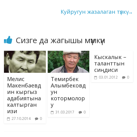
ni
k
ki
Куйругун жазалаган түлкү
→
Сизге да жагышы мүмкүн
Кыскалык –
таланттын
сиңдиси
03.01.2012
0
Мелис
Темирбек
Макенбаевд
Алымбековд
ин кыргыз
ун
адабиятына
котормолор
калтырган
у
изи
31.03.2017
0
27.10.2014
0