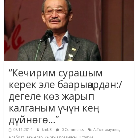
маданияты
жана
адабияты
“Кечирим сурашым
керек эле баарыңардан:/
дегеле көз жарып
калганым үчүн кең
дүйнөгө…”
,
08.11.2014
kmb3
0 Comments
А.Токтомушев
,
,
Адабият
Акындар. Кыргыз поэзиясы
Эстутум