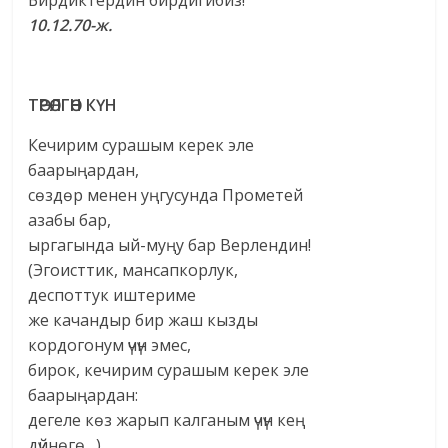
Бирдиктердин бирдигибиз!
10.12.70-ж.
ТӨРӨЛГӨН КҮН
Кечирим сурашым керек эле
баарыңардан,
сөздөр менен уңгусунда Прометей
азабы бар,
ыргагында ый-муңу бар Верлендин!
(Эгоисттик, мансапкорлук,
деспоттук иштериме
же качандыр бир жаш кызды
кордогонум үчүн эмес,
бирок, кечирим сурашым керек эле
баарыңардан:
дегеле көз жарып калганым үчүн кең
дүйнөгө…)