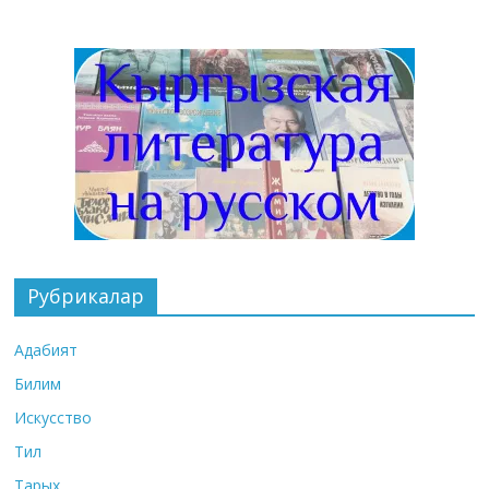
Рубрикалар
Адабият
Билим
Искусство
Тил
Тарых