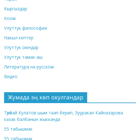
Кыргыздар
Коом
Улуттук философия
Накыл кептер
Улуттук оюндар
Улуттук тамак-аш
Литература на русском
Видео
Жумада эң көп окулгандар
Төрөбай Кулатов шым таап берип, Зууракан Кайназарова
казак балбанын жыкканда
55 табышмак
55 табышмак