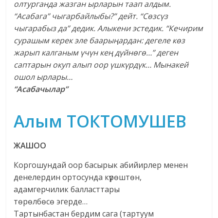
олтурганда жазган ырларын таап алдым.
“Асабага” чыгарбайлыбы?” дейт. “С
ө
зс
ү
з
чыгарабыз да” дедик. Алыкени эстедик. “Кечирим
сурашым керек эле баары
ң
ардан: дегеле к
ө
з
жарып калганым
ү
ч
ү
н ке
ң д
ү
йн
ө
г
ө…” деген
саптарын окуп алып оор
ү
шк
ү
рд
ү
к… Мынакей
ошол ырлары…
“Асабачылар”
Алым ТОКТОМУШЕВ
ЖАШОО
Коргошундай оор басырык абийирлер менен
денелердин ортосунда күрөштөн,
адамгерчилик балласттары
төрөлбөсө эгерде…
Тартынбастан бердим сага (тартуум