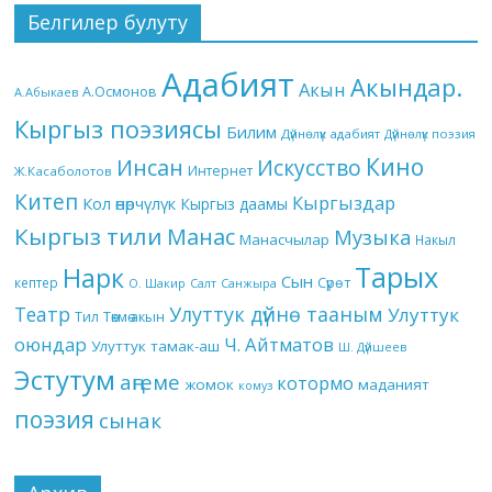
Белгилер булуту
Адабият
Акындар.
Акын
А.Осмонов
А.Абыкаев
Кыргыз поэзиясы
Билим
Дүйнөлүк адабият
Дүйнөлүк поэзия
Кино
Инсан
Искусство
Интернет
Ж.Касаболотов
Китеп
Кыргыздар
Кол өнөрчүлүк
Кыргыз даамы
Кыргыз тили
Манас
Музыка
Манасчылар
Накыл
Тарых
Нарк
Сын
кептер
Сүрөт
О. Шакир
Салт
Санжыра
Театр
Улуттук дүйнө тааным
Улуттук
Төкмө акын
Тил
оюндар
Ч. Айтматов
Улуттук тамак-аш
Ш. Дүйшеев
Эстутум
аңгеме
котормо
жомок
маданият
комуз
поэзия
сынак