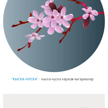
"КЫСКА-НУСКА"
- кыска-нуска карасөз чыгармалар