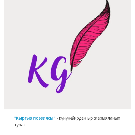
"Кыргыз поэзиясы"
- күнүнө бирден ыр жарыяланып
турат