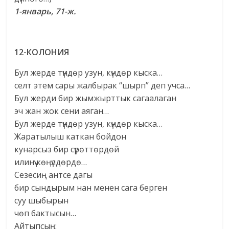
1-январь, 71-ж.
12-КОЛОНИЯ
Бул жерде түндөр узун, күндөр кыска…
селт этем сары жалбырак “шырп” деп учса…
Бул жерди бир жымжырттык сагаалаган
эч жан жок сени аяган…
Бул жерде түндөр узун, күндөр кыска…
Жаратылыш каткан бойдон
кунарсыз бир сүрөттөрдөй
илинүү көңүлдөрдө…
Сезесиң антсе дагы
бир сындырым нан менен сага берген
суу шыбырын
чөп бактысын…
Айтыпсың: