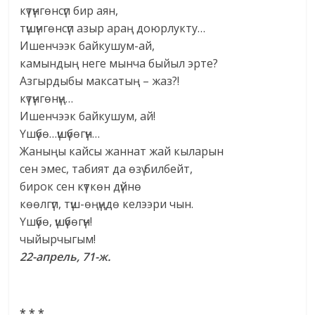
күтүнгөнсүп бир аян,
түшүнгөнсүп азыр араң доюрлукту…
Ишенчээк байкушум-ай,
камындың неге мынча быйыл эрте?
Азгырдыбы максатың – жаз?!
күтүнгөнүң…
Ишенчээк байкушум, ай!
Үшүбө…үшүбөгүн…
Жаныңы кайсы жаннат жай кыларын
сен эмес, табият да өзү билбейт,
бирок сен күткөн дүйнө
көөлгүп, түш-өңүңдө келээри чын.
Үшүбө, үшүбөгүн!
чыйырчыгым!
22-апрель, 71-ж.
* * *