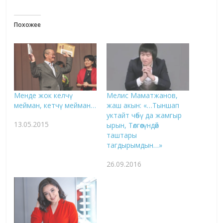
Похожее
Менде жок келчү
Мелис Маматжанов,
мейман, кетчү мейман…
жаш акын: «…Тыншап
уктайт чөбү да жамгыр
13.05.2015
ырын, Төлгөөсүндөй
таштары
тагдырымдын…»
26.09.2016