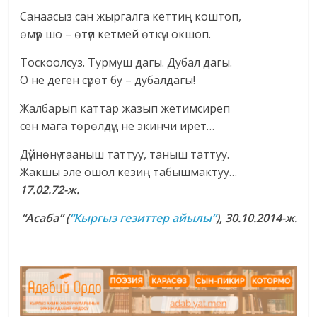
Санаасыз сан жыргалга кеттиң коштоп,
өмүр шо – өтүп кетмей өткүн окшоп.
Тоскоолсуз. Турмуш дагы. Дубал дагы.
О не деген сүрөт бу – дубалдагы!
Жалбарып каттар жазып жетимсиреп
сен мага төрөлдүң не экинчи ирет…
Дүйнөнү тааныш таттуу, таныш таттуу.
Жакшы эле ошол кезиң табышмактуу…
17.02.72-ж.
“Асаба” (
“Кыргыз гезиттер айылы”
), 30.10.2014-ж.