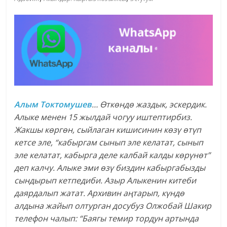
Алым Токтомушев
…
Ө
тк
ө
нд
ө жаздык, эскердик.
Алыке менен 15 жылдай чогуу иштептирбиз.
Жакшы к
ө
рг
ө
н, сыйлаган кишисинин к
ө
з
ү
ө
т
ү
п
кетсе эле, “кабыргам сынып эле келатат, сынып
эле келатат, кабырга деле калбай калды к
ө
р
ү
н
ө
т”
деп калчу. Алыке эми
ө
з
ү биздин кабыргабызды
сындырып кетпедиби. Азыр Алыкенин китеби
даярдалып жатат. Архивин а
ң
тарып, к
ү
нд
ө
алдына жайып олтурган досубуз Олжобай Шакир
телефон чалып: “Баягы темир тордун артында