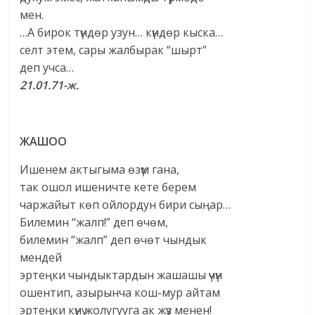
мен.
…А бирок түндөр узун… күндөр кыска…
селт этем, сары жалбырак “шырт”
деп учса…
21.01.71-ж.
ЖАШОО
Ишенем актыгыма өзүм гана,
так ошол ишеничте кете берем
чаржайыт көп ойлордун бири сыңар…
Билемин “жалп!” деп өчөм,
билемин “жалп” деп өчөт чындык
мендей
эртеңки чындыктардын жашашы үчүн
ошентип, азырынча кош-мур айтам
эртеңки күнү жолугууга ак жүз менен!