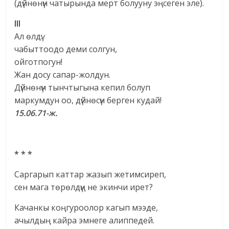
(дүйнөнүн чатырында мерт болууну эңсеген эле).
III
Ал өлдү:
чабыттоодо деми солгун,
ойготпогун!
Жан досу сапар-жолдун.
Дүйнөнүн тынчтыгына кепил болуп
маркумдун оо, дүйнөсүн берген кудай!
15.06.71-ж.
* * *
Саргарып каттар жазып жетимсиреп,
сен мага төрөлдүң не экинчи ирет?
Качанкы коңгуроолор кагып мээде,
ачылдың кайра эмнеге алиппедей.