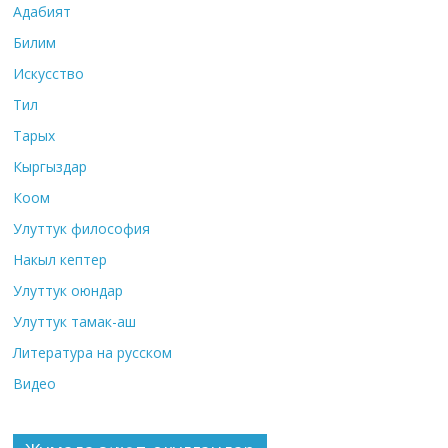
Адабият
Билим
Искусство
Тил
Тарых
Кыргыздар
Коом
Улуттук философия
Накыл кептер
Улуттук оюндар
Улуттук тамак-аш
Литература на русском
Видео