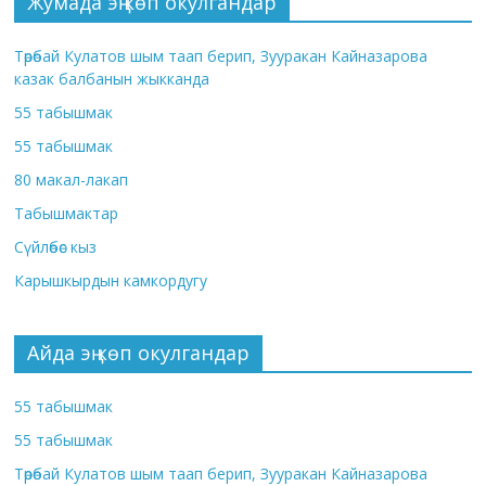
Жумада эң көп окулгандар
Төрөбай Кулатов шым таап берип, Зууракан Кайназарова
казак балбанын жыкканда
55 табышмак
55 табышмак
80 макал-лакап
Табышмактар
Сүйлөбөс кыз
Карышкырдын камкордугу
Айда эң көп окулгандар
55 табышмак
55 табышмак
Төрөбай Кулатов шым таап берип, Зууракан Кайназарова