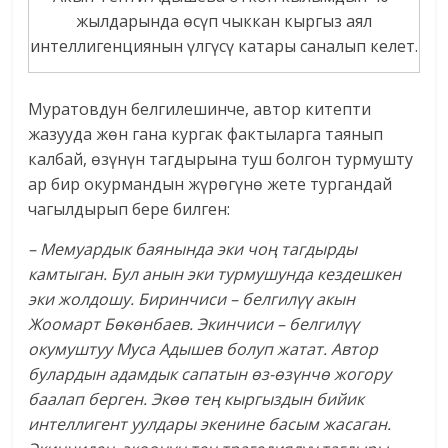
жылдарында өсүп чыккан кыргыз аял
интеллигенциянын үлгүсү катары саналып келет.
Муратовдун белгилешинче, автор китепти
жазууда жөн гана кургак фактыларга таянып
калбай, өзүнүн тагдырына туш болгон турмушту
ар бир окурмандын жүрөгүнө жете тургандай
чагылдырып бере билген:
– Мемуардык баянында эки чоң тагдырды
камтыган. Бул анын эки турмушунда кездешкен
эки жолдошу. Биринчиси – белгилүү акын
Жоомарт Бөкөнбаев. Экинчиси – белгилүү
окумуштуу Муса Адышев болуп жатат. Автор
булардын адамдык сапатын өз-өзүнчө жогору
баалап берген. Экөө
тең кыргыздын бийик
интеллигент уулдары экенине басым жасаган.