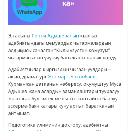
Эл акыны
Тенти Адышеванын
кыргыз
адабиятындагы мемуардык чыгармалардын
алдыңкысы саналган “Кылы үзүлгөн комузум”
чыгармасынын үчүнчү басылышы жарык көрдү.
Адабиятчылар кыргыздын чыгаан уулдары –
акын, драматург
Жоомарт Бөкөнбаев
,
Курманжан датканын чөбөрөсү, окумуштуу Муса
Адышев жана алардын замандаштары тууралуу
жазылган бул эмгек мезгил өткөн сайын баалуу
эскерме-баян катары куну артып баратканын
айтышат.
Педогогика илиминин доктору, адабиятчы