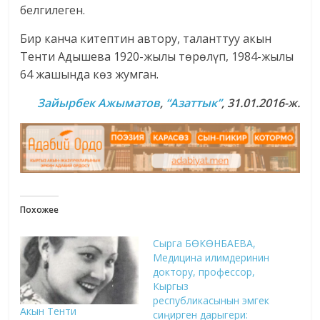
белгилеген.
Бир канча китептин автору, таланттуу акын
Тенти Адышева 1920-жылы төрөлүп, 1984-жылы
64 жашында көз жумган.
Зайырбек Ажыматов
,
“Азаттык”
, 31.01.2016-ж.
Похожее
Сырга БӨКӨНБАЕВА,
Медицина илимдеринин
доктору, профессор,
Кыргыз
республикасынын эмгек
Акын Тенти
сиңирген дарыгери: