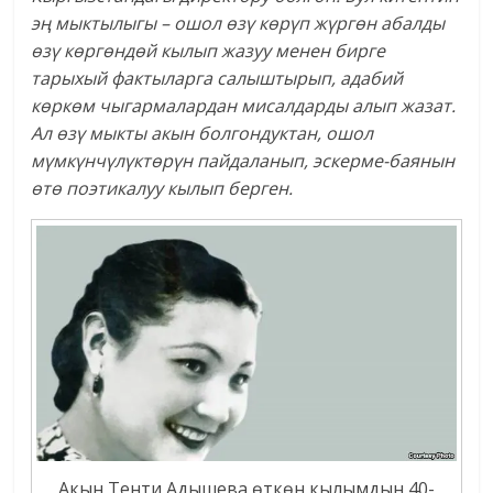
эң мыктылыгы – ошол өзү көрүп жүргөн абалды
өзү көргөндөй кылып жазуу менен бирге
тарыхый фактыларга салыштырып, адабий
көркөм чыгармалардан мисалдарды алып жазат.
Ал өзү мыкты акын болгондуктан, ошол
мүмкүнчүлүктөрүн пайдаланып, эскерме-баянын
өтө поэтикалуу кылып берген.
Акын Тенти Адышева өткөн кылымдын 40-