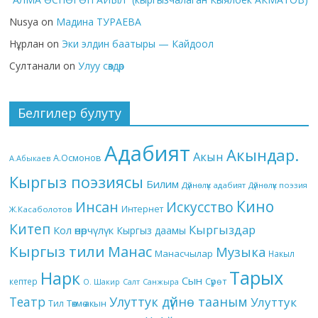
Nusya
on
Мадина ТУРАЕВА
Нұрлан
on
Эки элдин баатыры — Кайдоол
Султанали
on
Улуу сөздөр
Белгилер булуту
Адабият
Акындар.
Акын
А.Осмонов
А.Абыкаев
Кыргыз поэзиясы
Билим
Дүйнөлүк адабият
Дүйнөлүк поэзия
Кино
Инсан
Искусство
Интернет
Ж.Касаболотов
Китеп
Кыргыздар
Кол өнөрчүлүк
Кыргыз даамы
Кыргыз тили
Манас
Музыка
Манасчылар
Накыл
Тарых
Нарк
Сын
кептер
Сүрөт
О. Шакир
Салт
Санжыра
Театр
Улуттук дүйнө тааным
Улуттук
Төкмө акын
Тил