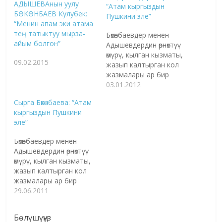
АДЫШЕВАнын уулу
“Атам кыргыздын
БӨКӨНБАЕВ Кулубек:
Пушкини эле”
“Менин апам эки атама
тең татыктуу мырза-
Бөкөнбаевдер менен
айым болгон”
Адышевдердин өрнөктүү
өмүрү, кылган кызматы,
09.02.2015
жазып калтырган кол
жазмалары ар бир
окурмандын кулагына
03.01.2012
күмүш сырга болсун
Сырга Бөкөнбаева: “Атам
деген ой менен кыргыз
кыргыздын Пушкини
акыны Жоомарт
эле”
Бөкөнбаев менен Тенти
Адышеванын кызы
Бөкөнбаевдер менен
Сырга Бөкөнбаева менен
Адышевдердин өрнөктүү
эскерүү-маек курган
өмүрү, кылган кызматы,
элек. Ушул маекти
жазып калтырган кол
сиздер менен бирге
жазмалары ар бир
эшитсек… Алгачкы
окурмандын кулагына
29.06.2011
киносценарийдин
күмүш сырга болсун
автору же "Айчүрөк"
деген ой менен кыргыз
либреттосун ким
Бөлүшүңүз
акыны Жоомарт