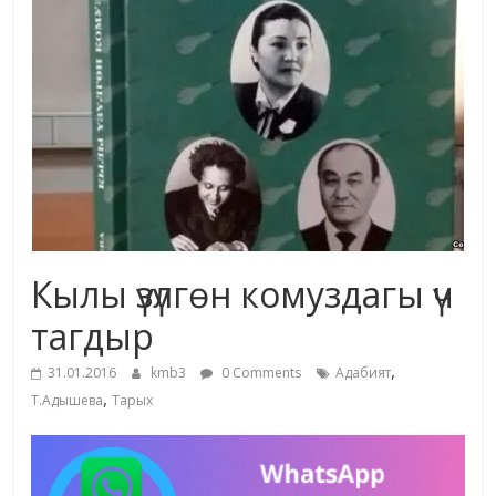
маданияты
жана
адабияты
Кылы үзүлгөн комуздагы үч
тагдыр
,
31.01.2016
kmb3
0 Comments
Адабият
,
Т.Адышева
Тарых