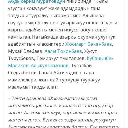
Абдыкерим Муратовдун
пикиринде, “Кылы
үзүлгөн комузум” жеке адамдардын гана
тагдыры тууралуу чыгарма эмес. Адышева
өзүнүн өмүр жолун жазуу аркылуу ошол кездеги
кыргыз адабияты менен искусствосун кошо
камтыган. Натыйжада азыркы окурман улуттук
адабияттын классиктери
Жоомарт Бөкөнбаев
,
Мукай Элебаев,
Аалы Токонбаев
, Жусуп
Турусбеков, Темиркул Үмөталиев,
Кубанычбек
Маликов
,
Алыкул Осмонов
, Түгөлбай
Сыдыкбеков, Гапар Айтиевдин өз ара
мамилелери, жөн-жай турмушу тууралуу
маалыматтарды алат:
– Тенти Адышева ХХ кылымдагы кыргыз
интеллигенциясынын ичинде өзгөчө орду бар
инсан. Ал комсомолдук, партиялык кызматтарда
иштеп жүргөн. Бүткүл союздук автордук укуктун
Кыргызстандагы директору болгон. Бул китептин