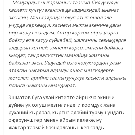
– Мемуардык чыгарманын таанып-билүүчүлүк
касиети күчтүү экенине да кадимкидей ынанат
экенсиң. Мен кайрадан окуп атып ошол эле
учурда көркөмдүк касиети мыкты экенине дагы
бир жолу ынандым. Автор көркөм образдарга
боёкту өтө катуу сүйкөбөй, жалганчы сезимдерге
алдырып кетпей, эмнени көрсө, эмнени байкаса
кылдат, так реалисттик маанайда жазганы
байкалат экен. Ушундай өзгөчөлүктөрдөн улам
аталган чыгарма адамды ошол мезгилдерге
жетелеп, арийне таанытуучулук касиети алдынкы
планга чыкканы ынандырат.
Эшматов буга улай китепте айрыкча экинчи
дүйнөлүк согуш мезгилиндеги коомдук жана
руханий кырдаал, кыргыз адабий турмушундагы
оң көрүнүштөр менен айрым көлөкөлүү
жактар таамай баяндалганын кеп салды.