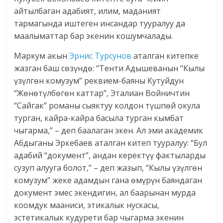
айтылбаган адабият, илим, маданият
тармагында иштеген инсандар тууралуу да
маалыматтар бар экенин кошумчалады.
Маркум акын
Эрнис Турсунов
аталган китепке
жазган баш сөзүндө: “Тенти Адышеванын “Кылы
үзүлгөн комузум” реквием-баяны Кутуйдун
“Жөнөтүлбөгөн каттар”, Эталиан Войничтин
“Сайгак” романы сыяктуу колдон түшпөй окула
турган, кайра-кайра басыла турган кымбат
чыгарма,” – деп баалаган экен. Ал эми академик
Абдыганы Эркебаев аталган китеп тууралуу: “Бул
адабий “документ”, андан керектүү фактыларды
сузуп алууга болот,” – деп жазып, “Кылы үзүлгөн
комузум” жеке адамдын гана өмүрүн баяндаган
документ эмес экендигин, ал баарынан мурда
коомдук мааниси, этикалык нускасы,
эстетикалык кудурети бар чыгарма экенин