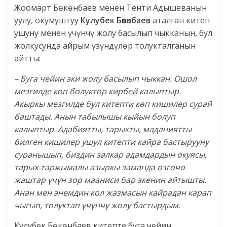
Жоомарт Бөкөнбаев менен Тенти Адышеванын
уулу, окумуштуу
Кулубек Бөкөнбаев
аталган китеп
ушуну менен үчүнчү жолу басылып чыкканын, бул
жолкусунда айрым үзүндүлөр толукталганын
айтты:
– Буга чейин эки жолу басылып чыккан. Ошол
мезгилде көп бөлүктөр кирбей калыптыр.
Акыркы мезгилде бул китепти көп кишилер сурай
баштады. Анын табылышы кыйын болуп
калыптыр. Адабиятты, тарыхты, маданиятты
билген кишилер ушул китепти кайра бастырууну
суранышып, биздин залкар адамдардын окуясы,
тарых-таржымалы азыркы заманда өзгөчө
жаштар үчүн зор мааниси бар экенин айтышты.
Анан мен энемдин кол жазмасын кайрадан карап
чыгып, толуктап үчүнчү жолу бастырдым.
Кулубек Бөкөнбаев китепте буга чейин