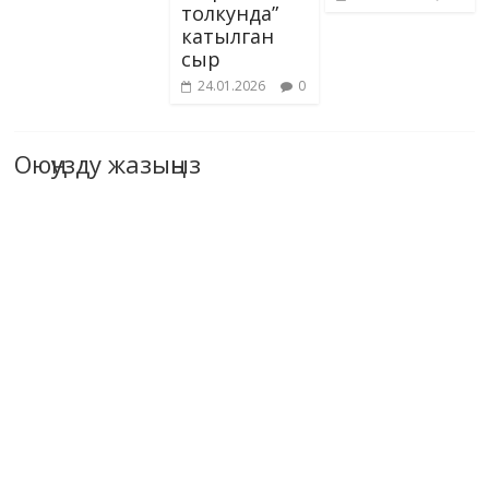
толкунда”
катылган
сыр
24.01.2026
0
Оюңузду жазыңыз