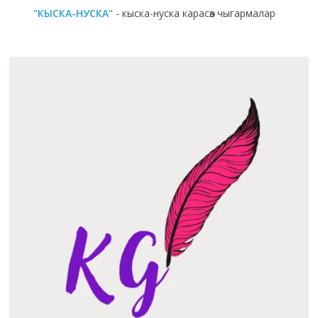
"КЫСКА-НУСКА"
- кыска-нуска карасөз чыгармалар