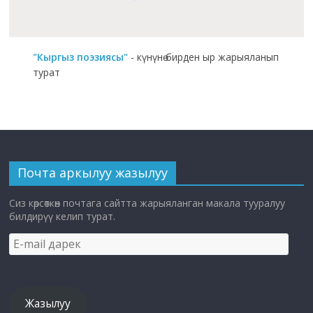
"Кыргыз поэзиясы"
- күнүнө бирден ыр жарыяланып
турат
Почта аркылуу жазылуу
Сиз көрсөткөн почтага сайтта жарыяланган макала тууралуу
билдирүү келип турат.
E-
mail
дарек
Жазылуу