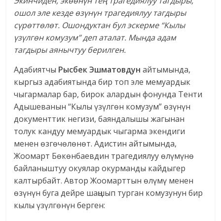
Экинчиден, экөөнүн тең трагедиялуу тагдыры,
ошол эле кезде өзүнүн трагедиялуу тагдыры
сүрөттөлөт. Ошондуктан бул эскерме “Кылы
үзүлгөн комузум” деп аталат. Мында адам
тагдыры аянычтуу берилген.
Адабиятчы
Рысбек Эшматовдун
айтымында,
кыргыз адабиятында бир топ эле мемуардык
чыгармалар бар, бирок алардын фонунда Тенти
Адышеванын “Кылы үзүлгөн комузум” өзүнүн
документтик негизи, баяндалышы жагынан
толук кандуу мемуардык чыгарма экендиги
менен өзгөчөлөнөт. Адистин айтымында,
Жоомарт Бөкөнбаевдин трагедиялуу өлүмүнө
байланыштуу окуялар окурманды кайдыгер
калтырбайт. Автор Жоомарттын өлүмү менен
өзүнүн буга дейре шаңшып турган комузунун бир
кылы үзүлгөнүн берген: