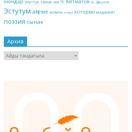
оюндар
Ч. Айтматов
Улуттук тамак-аш
Ш. Дүйшеев
Эстутум
аңгеме
котормо
жомок
маданият
комуз
поэзия
сынак
Архив
Архив