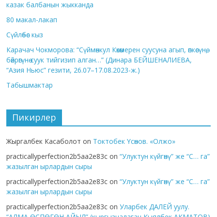
казак балбанын жыкканда
80 макал-лакап
Сүйлөбөс кыз
Карачач Чокморова: “Сүймөнкул Көкөмерен суусуна агып, өпкөсүнө,
бөйрөгүнө суук тийгизип алган…” (Динара БЕЙШЕНАЛИЕВА,
“Азия Ньюс” гезити, 26.07–17.08.2023-ж.)
Табышмактар
Пикирлер
Жыргалбек Касаболот
on
Токтобек Үсөнов. «Олжо»
practicallyperfection2b5aa2e83c
on
“Улуктун күйгөнү” же “С… га”
жазылган ырлардын сыры
practicallyperfection2b5aa2e83c
on
“Улуктун күйгөнү” же “С… га”
жазылган ырлардын сыры
practicallyperfection2b5aa2e83c
on
Уларбек ДАЛЕЙ уулу.
“АЛМА ӨСПӨГӨН АЙЫЛ” (кыргызчалаган Кыялбек АКМАТОВ)