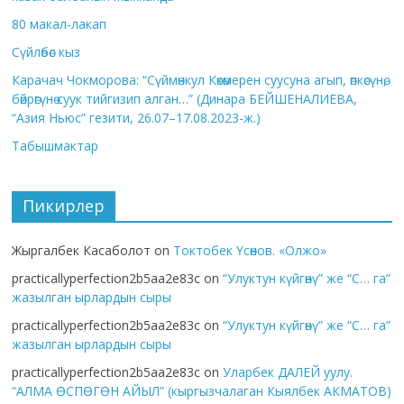
80 макал-лакап
Сүйлөбөс кыз
Карачач Чокморова: “Сүймөнкул Көкөмерен суусуна агып, өпкөсүнө,
бөйрөгүнө суук тийгизип алган…” (Динара БЕЙШЕНАЛИЕВА,
“Азия Ньюс” гезити, 26.07–17.08.2023-ж.)
Табышмактар
Пикирлер
Жыргалбек Касаболот
on
Токтобек Үсөнов. «Олжо»
practicallyperfection2b5aa2e83c
on
“Улуктун күйгөнү” же “С… га”
жазылган ырлардын сыры
practicallyperfection2b5aa2e83c
on
“Улуктун күйгөнү” же “С… га”
жазылган ырлардын сыры
practicallyperfection2b5aa2e83c
on
Уларбек ДАЛЕЙ уулу.
“АЛМА ӨСПӨГӨН АЙЫЛ” (кыргызчалаган Кыялбек АКМАТОВ)