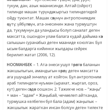
тукум, дан, азык маанисинде. Алтай (ойрот)
тилинде машак түрүндө, кыргыз тилиндегидей
ойду туюнтат. Машак сөзүнүн антропонимдик
өңүтү; үйбүлөнүн, ата-энесинин жана турмуштун
да, тукумунун да уландысы болуп саналат деген
максатта, ошондон улам балага кудай дайыма көз
салышын суранабыз деген мааниде коюлган. Бул
ысым балдарга кийинки жылдары сейрек
берилип жатат (2006, 12).
НООМАНБЕК
– 1. Ата-энеси ушул төрөлгөн баланын
жакшылыгын, амандыгын көрөлү деген максатта
ага ушундай энчилүү ат койгон. Бул антропоним
араб тилиндеги нуъман (ырахат, жыргал, ороз,
кут) деген сөздөн оошкон. 2. Тажикче нов – “жаңы”
+ ман – “адам” = Жаңыбай, чечмелеп айтканда,
турмушка келбеген бул бала (адам) жаңылык –
жакшылык жараткан инсан болсун деген тилекте