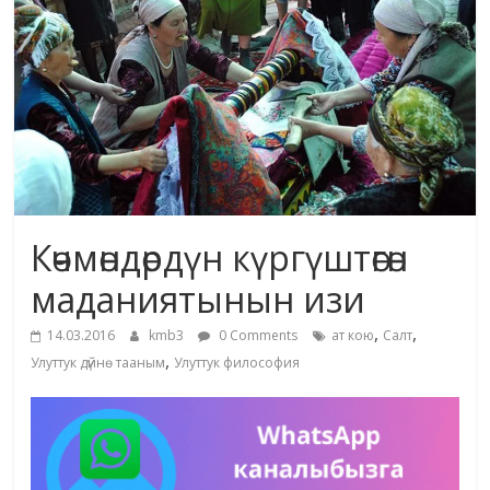
маданияты
жана
адабияты
Көчмөндөрдүн күргүштөгөн
маданиятынын изи
,
,
14.03.2016
kmb3
0 Comments
ат кою
Салт
,
Улуттук дүйнө тааным
Улуттук философия