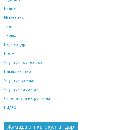
Билим
Искусство
Тил
Тарых
Кыргыздар
Коом
Улуттук философия
Накыл кептер
Улуттук оюндар
Улуттук тамак-аш
Литература на русском
Видео
Жумада эң көп окулгандар