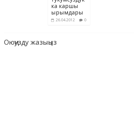
ка каршы
ырымдары
26.04.2012
0
Оюңузду жазыңыз