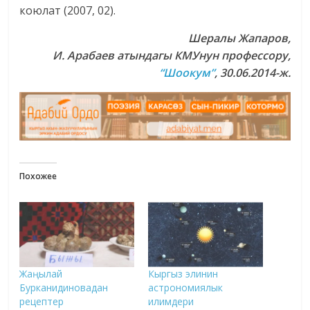
коюлат (2007, 02).
Шералы Жапаров,
И. Арабаев атындагы КМУнун профессору,
“Шоокум”
, 30.06.2014-ж.
Похожее
Жаңылай
Кыргыз элинин
Бурканидиновадан
астрономиялык
рецептер
илимдери