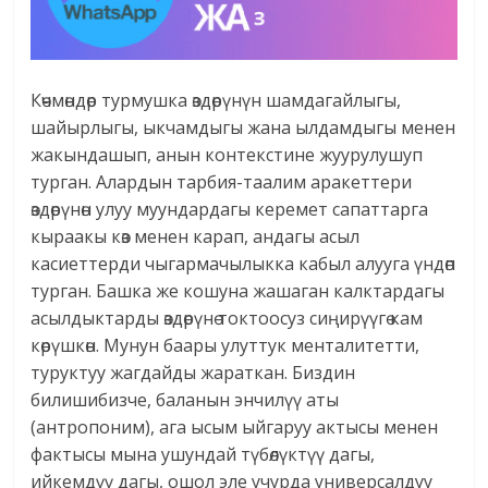
Көчмөндөр турмушка өздөрүнүн шамдагайлыгы,
шайырлыгы, ыкчамдыгы жана ылдамдыгы менен
жакындашып, анын контекстине жуурулушуп
турган. Алардын тарбия-таалим аракеттери
өздөрүнөн улуу муундардагы керемет сапаттарга
кыраакы көз менен карап, андагы асыл
касиеттерди чыгармачылыкка кабыл алууга үндөп
турган. Башка же кошуна жашаган калктардагы
асылдыктарды өздөрүнө токтоосуз сиңирүүгө кам
көрүшкөн. Мунун баары улуттук менталитетти,
туруктуу жагдайды жараткан. Биздин
билишибизче, баланын энчилүү аты
(антропоним), ага ысым ыйгаруу актысы менен
фактысы мына ушундай түбөлүктүү дагы,
ийкемдүү дагы, ошол эле учурда универсалдуу