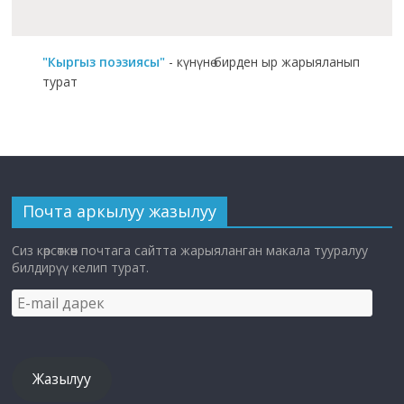
"Кыргыз поэзиясы"
- күнүнө бирден ыр жарыяланып
турат
Почта аркылуу жазылуу
Сиз көрсөткөн почтага сайтта жарыяланган макала тууралуу
билдирүү келип турат.
E-
mail
дарек
Жазылуу