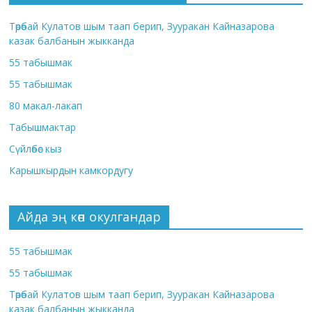
Төрөбай Кулатов шым таап берип, Зууракан Кайназарова
казак балбанын жыкканда
55 табышмак
55 табышмак
80 макал-лакап
Табышмактар
Сүйлөбөс кыз
Карышкырдын камкордугу
Айда эң көп окулгандар
55 табышмак
55 табышмак
Төрөбай Кулатов шым таап берип, Зууракан Кайназарова
казак балбанын жыкканда