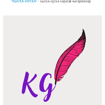
"КЫСКА-НУСКА"
- кыска-нуска карасөз чыгармалар