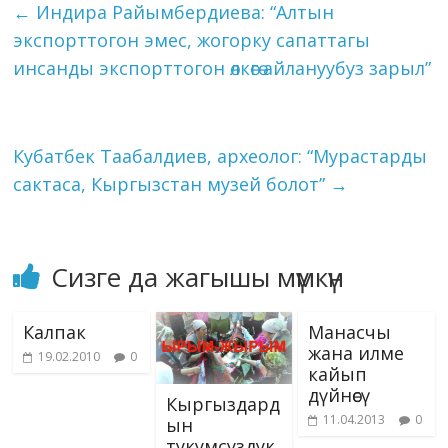
l
et
y
e
←
Индира Райымбердиева: “Алтын
мынча эмгектери бар
o
m
n
p
g
as
Li
Абдыкадыр Садыковдун
экспорттогон эмес, жогорку сапаттагы
k
p
er
s
чыгармалар
n
инсанды экспорттогон өлкөгө айлануубуз зарыл”
жыйнагынын 5 томдугу
ni
k
жарыкка чыкты
(А.Садыков, "Кыргыз
ki
залкарлары", Бишкек,
"Бийиктик", 2008-жыл).
Кубатбек Таабалдиев, археолог: “Мурастарды
Ал беш томдук…
сактаса, Кыргызстан музей болот”
→
Сизге да жагышы мүмкүн
Калпак
Манасчы
жана илме
19.02.2010
0
кайып
дүйнөсү
Кыргыздард
11.04.2013
0
ын
тукумсуздук