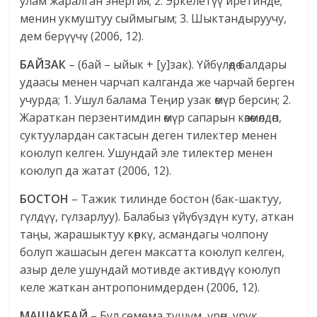
улам жаралган энергия; 2. Эркелетүү иретинде;
менин укмуштуу сыймыгым; 3. Шыктандыруучу,
дем берүүчү (2006, 12).
БАЙЗАК
– (бай – ыйык + [у]зак). Үйбүлөдө балдары
удаасы менен чарчап калганда же чарчай берген
учурда; 1. Ушул балама Теңир узак өмүр берсин; 2.
Жараткан перзентимдин өмүр сапарын көзөмөлдөп,
суктуулардан сактасын деген тилектер менен
коюлуп келген. Ушундай эле тилектер менен
коюлуп да жатат (2006, 12).
БОСТОН
– Тажик тилинде бостон (бак-шактуу,
гүлдүү, гүлзарлуу). Балабыз үйүбүздүн куту, аткан
таңы, жарашыктуу көркү, асмандагы чолпону
болуп жашасын деген максатта коюлуп келген,
азыр деле ушундай мотивде активдүү коюлуп
келе жаткан антропонимдерден (2006, 12).
МАШАКБАЙ
– Бул семема түшүм, үрөн, урук,