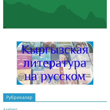
Рубрикалар
Адабият