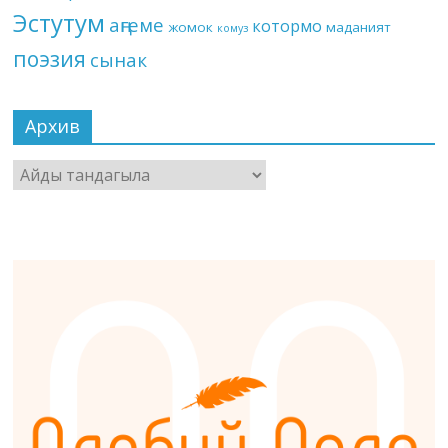
Эстутум
аңгеме
котормо
жомок
маданият
комуз
поэзия
сынак
Архив
Архив