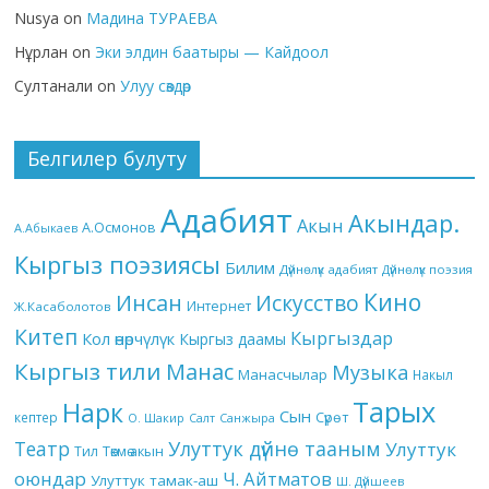
Nusya
on
Мадина ТУРАЕВА
Нұрлан
on
Эки элдин баатыры — Кайдоол
Султанали
on
Улуу сөздөр
Белгилер булуту
Адабият
Акындар.
Акын
А.Осмонов
А.Абыкаев
Кыргыз поэзиясы
Билим
Дүйнөлүк адабият
Дүйнөлүк поэзия
Кино
Инсан
Искусство
Интернет
Ж.Касаболотов
Китеп
Кыргыздар
Кол өнөрчүлүк
Кыргыз даамы
Кыргыз тили
Манас
Музыка
Манасчылар
Накыл
Тарых
Нарк
Сын
кептер
Сүрөт
О. Шакир
Салт
Санжыра
Театр
Улуттук дүйнө тааным
Улуттук
Төкмө акын
Тил
оюндар
Ч. Айтматов
Улуттук тамак-аш
Ш. Дүйшеев