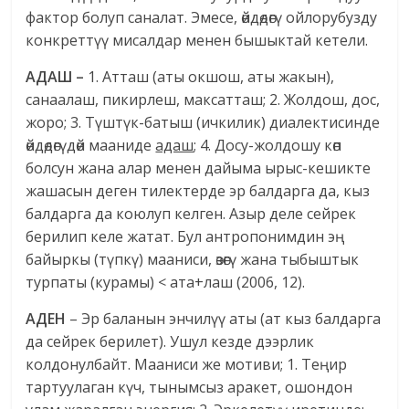
фактор болуп саналат. Эмесе, өйдөдөгү ойлорубузду
конкреттүү мисалдар менен бышыктай кетели.
АДАШ –
1. Атташ (аты окшош, аты жакын),
санаалаш, пикирлеш, максатташ; 2. Жолдош, дос,
жоро; 3. Түштүк-батыш (ичкилик) диалектисинде
өйдөдөгүдөй мааниде
адаш
; 4. Досу-жолдошу көп
болсун жана алар менен дайыма ырыс-кешикте
жашасын деген тилектерде эр балдарга да, кыз
балдарга да коюлуп келген. Азыр деле сейрек
берилип келе жатат. Бул антропонимдин эң
байыркы (түпкү) мааниси, өзөгү жана тыбыштык
турпаты (курамы) < ата+лаш (2006, 12).
АДЕН
– Эр баланын энчилүү аты (ат кыз балдарга
да сейрек берилет). Ушул кезде дээрлик
колдонулбайт. Мааниси же мотиви; 1. Теңир
тартуулаган күч, тынымсыз аракет, ошондон