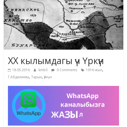
жана
адабияты
XX кылымдагы үч Үркүн
,
18.05.2016
kmb3
0 Comments
1916-жыл
,
,
Г.Абдалиева
Тарых
Үркүн