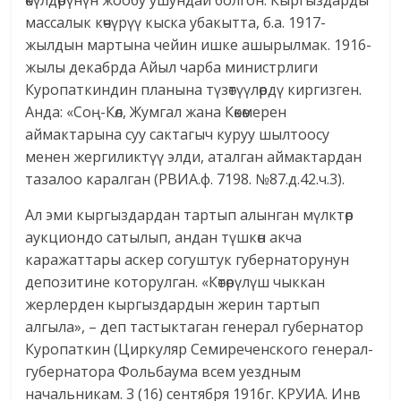
өкүлдөрүнүн жообу ушундай болгон. Кыргыздарды
массалык көчүрүү кыска убакытта, б.а. 1917-
жылдын мартына чейин ишке ашырылмак. 1916-
жылы декабрда Айыл чарба министрлиги
Куропаткиндин планына түзөтүүлөрдү киргизген.
Анда: «Соң-Көл, Жумгал жана Көкөмерен
аймактарына суу сактагыч куруу шылтоосу
менен жергиликтүү элди, аталган аймактардан
тазалоо каралган (РВИА.ф. 7198. №87.д.42.ч.3).
Ал эми кыргыздардан тартып алынган мүлктөр
аукциондо сатылып, андан түшкөн акча
каражаттары аскер согуштук губернаторунун
депозитине которулган. «Көтөрүлүш чыккан
жерлерден кыргыздардын жерин тартып
алгыла», – деп тастыктаган генерал губернатор
Куропаткин (Циркуляр Семиреченского генерал-
губернатора Фольбаума всем уездным
начальникам. 3 (16) сентября 1916г. КРУИА. Инв