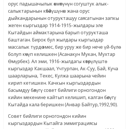
орус падышачылык өкмөтүнүн согуштук алык-
салыктарынын көбөйүшүнөн жана орус
дыйкандарынын отурукташуу саясатынан запкы
жеген кыргыздар 1914-1915-жылдары эле
Кытайдын аймактарына барып отурукташа
баштаган. Бирок бул жылдары кыргыздар
массалык түрдө эмес, бир уруу же бир нече үй-бүлө
болуп көчүп келишкен (Асанакун Мукан, Мухтар
Өмүрбек). Ал эми, 1916-жылдагы көтөрүлүштө
кыргыздар Какшаал, Үчтурпан, Ак-Суу, Бай, Куча
шаарларына, Текес, Кулжа шаарына чейин
кирип кетишкен. Качкын кыргыздардын
басымдуу бөлүгү совет бийлиги орногондон
кийин мекенине кайтып келишип, калган бөлүгү
Кытайда кала беришкен (Анвар Байтур,1992,90).
Совет бийлиги орногондон кийин
кыргыздардын Кытайга эммиграциясы