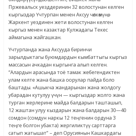
Пржевальск уезддеринин 32 волостунан келген
кыргыздар Үчтурпан менен Аксуу чөлкөмүнө,
Жаркент уездинен жети волостунан келген
кыргыз менен казактар Кулжадагы Текес
аймагына жайгашкан.
Үчтурпанда жана Аксууда биринчи
зарылдыктагы буюмдардын кымбаттыгы кыргыз
массасын ачкадан кыргынга алып келген.
“Алардын арасында тоё тамак жебегендиктен
улам келте жана башка оорулар пайда боло
баштады. «Ашыкча жандарынан жана жолдогу
убарадан кутулуу үчүн — кыргыздар жолго жана
турган жерлерине майда балдарын ташташып,
12 жаштан улуу кыздарын жана балдарын 30—40
сомдон (сомдун наркы 12 теңгенин ордуна 3
теңге болгон убакта) жергиликтүү сарттарга
сатып жатышат” – деп Орусиянын Кашкардагы