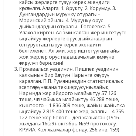
кайсы жерлерге түзүү керек экендиги
көрсөтүлгөн. Аларга: 1. Өрүктү. 2. Корумду. 3.
Дунгандардын мурунку отурагы –
Маринский айылы. 4. Мурунку орус
дыйкандардын отурагы –Гоголевка. 5.
Улахол кирген. Ал эми калган жер иштетүүгө
ыңгайлуу жерлерге орус дыйкандарын
олтурукташтыруу керек экендиги
белгиленет. Ал эми, жер иштетүүгө ыңгайы
жок жерлер орус падышачылык өкмөтүнө
өткөрүлүп берилсин!
Пржевальск уездинин, Пишпек уездинин
калкынын бир бөлүгүн Нарынга көчүрүү
каралган. П.П. Румянцевдин статистикалык
эсептөөлөрүнө жана текшерүүсүнө ылайык,
Нарында жер айдоого ылайыктуу 57 126
теше, чөп чабыкка ылайыктуу 46 288 теше,
кыштоого – 1 836 309 теше, жайкы жайытка
ыңгайлуу 2 815 400 теше жер, жалпы – 4 755
122 теше жер болот – деп жазылган (1916-
жылдагы 16(29)-октябрь №59 протоколу.
КРУИА. Кол жазмалар фонду. 256.инв. 159)