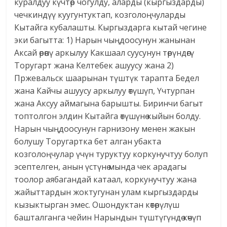
куралдуу күчтөр чогулду, аларды (кыргыздарды)
чечкиндүү куугунтуктап, козголоңчуларды
Кытайга кубалашты. Кыргыздарга кытай чегине
эки багытта: 1) Нарын чыңдоосунун жанынан
Аксай өрөөнү аркылуу Какшаал суусунун төрүндөгү
Торугарт жана Келтебек ашуусу жана 2)
Пржевальск шаарынан түштүк тарапта Бедел
жана Кайчы ашуусу аркылуу өтүшүп, Үчтурпан
жана Аксуу аймагына барышты. Биринчи багыт
топтолгон элдин Кытайга өтүшүнө кыйын болду.
Нарын чыңдоосунун гарнизону менен жакын
болушу Торугартка бет алган убакта
козголоңчулар үчүн туруктуу коркунучтуу болуп
эсептелген, анын үстүнө мында чек арадагы
тоолор аябагандай катаал, коркунучтуу жана
жайыттардын жоктугунан улам кыргыздарды
кызыктырган эмес. Ошондуктан көтөрүлүш
башталганга чейин Нарындын түштүгүндө көчүп