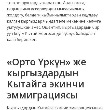
тоскоолдуктарды жараткан. Анан калса,
падышачыл аскерлердин мыкаачылыгы,
жолдогу, белдеги кыйынчылыктардан көңүлдөрү
калган кыргыздар чындап эле мекенине келүүгө
умтулушкан эмес. Ошентип, кыргыздардын бир
ууч бөлүгү Кытай жергесинде түбөлүк байырлап
кала беришкен.
«Орто Үркүн» же
кыргыздардын
Кытайга экинчи
эммиграциясы
Кыргыздардын Кытайга экинчи эмиграциясынын