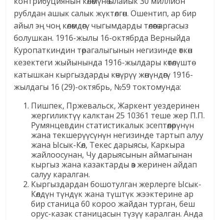
контрибуциянын көлөмүнө ылайык 30 миллион
рублдан ашык салык жүктөлгөн. Ошентип, ар бир
айыл эң чоң көлөмдөгү чыгымдарды төлөөгө аргасыз
болушкан. 1916-жылы 16-октябрда Верныйда
Куропаткиндин төрагалыгынын негизинде өткөн
кезектеги жыйынында 1916-жылдары көтөлүштө
катышкан кыргыздарды көчүрүү жөнүндөгү 1916-
жылдагы 16 (29)-октябрь, №59 токтомунда:
Пишпек, Пржевальск, Жаркент уездеринен
жергиликтүү калктан 25 10361 теше жер П.П.
Румянцевдин статистикалык эсептөөлөрүнүн
жана текшерүүсүнүн негизинде тартып алуу
жана Ысык-Көл, Текес дарыясы, Каркыра
жайлоосунан, Чу дарыясынын аймагынан
кыргыз жана казактарды өз жеринен айдап
салуу каралган.
Кыргыздардан бошотулган жерлерге Ысык-
Көлдүн түндүк жана түштүк жээктерине ар
бир станица 60 короо жайдан турган, беш
орус-казак станицасын түзүү каралган. Анда