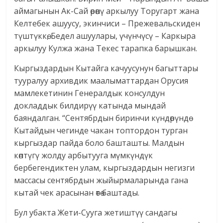
аймагынын Ак-Сай өрөөнү аркылуу Торугарт жана
Келтебек ашуусу, экинчиси – Прежевальскиден
түштүккө, Бедел ашуулары, үчүнчүсү – Каркыра
аркылуу Кулжа жана Текес тарапка барышкан.
Кыргыздардын Кытайга качуусунун багыттары
тууралуу архивдик маалыматтардан Орусия
мамлекетинин Генералдык консулдун
докладдык билдирүү катында мындай
баяндалган. “Сентябрдын биринчи күндөрүндө
Кытайдын чегинде чакан топтордон турган
кыргыздар пайда боло башташты. Малдын
көптүгү жолду арбытууга мүмкүндүк
бербегендиктен улам, кыргыздардын негизги
массасы сентябрдын жыйырмаларында гана
кытай чек арасынан өтө баштады.
Бул убакта Жети-Сууга жетиштүү сандагы