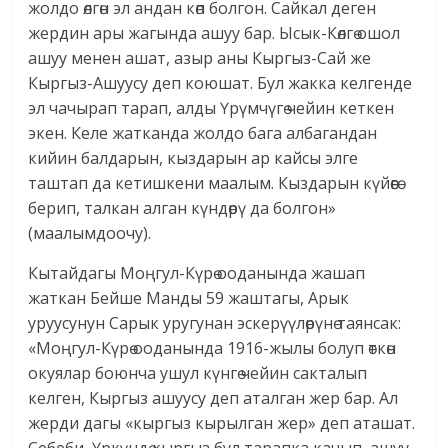
жолдо өлгөн эл андан көп болгон. Сайкал деген
жердин ары жагында ашуу бар. Ысык-Көлгө ошол
ашуу менен ашат, азыр аны Кыргыз-Сай же
Кыргыз-Ашуусу деп коюшат. Бул жакка келгенде
эл чачырап тарап, алды Үрүмчүгө чейин кеткен
экен. Келе жатканда жолдо бага албагандан
кийин балдарын, кыздарын ар кайсы элге
таштап да кетишкени маалым. Кыздарын күйөөгө
берип, талкан алган күндөрү да болгон»
(маалымдоочу).
Кытайдагы Моңгул-Күрө ооданында жашап
жаткан Бейше Манды 59 жаштагы, Арык
уруусунун Сарык уругунан эскерүүлөрүнө таянсак:
«Моңгул-Күрө ооданында 1916-жылы болуп өткөн
окуялар боюнча ушул күнгө чейин сакталып
келген, Кыргыз ашуусу деп аталган жер бар. Ал
жерди дагы «кыргыз кырылган жер» деп аташат.