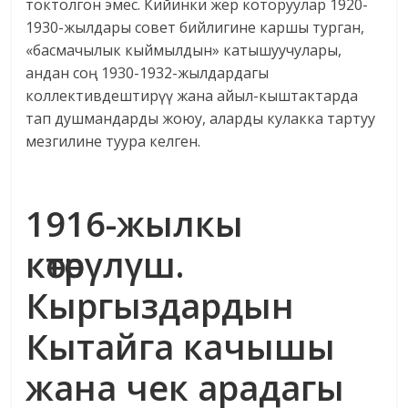
токтолгон эмес. Кийинки жер которуулар 1920-
1930-жылдары совет бийлигине каршы турган,
«басмачылык кыймылдын» катышуучулары,
андан соң 1930-1932-жылдардагы
коллективдештирүү жана айыл-кыштактарда
тап душмандарды жоюу, аларды кулакка тартуу
мезгилине туура келген.
1916-жылкы
көтөрγлγш.
Кыргыздардын
Кытайга качышы
жана чек арадагы