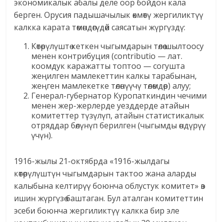
экономикалык абалы деле оор бойдон кала
берген. Орусия падышачылык өкмөтү жергиликтүү
калкка карата төмөндөгүдөй саясатын жүргүздү:
Көтөрүлүштө кеткен чыгымдарын төлөө шылтоосу
менен контрибуция (contributio — лат.
коомдук каражатты топтоо — согушта
жеңилген мамлекеттин калкы тарабынан,
жеңген мамлекетке төлөнүүчү төлөмдөр) алуу;
Генерал-губернатор Куропаткиндин чечими
менен жер-жерлерде уезддерде атайын
комитеттер түзүлүп, атайын статистикалык
отряддар бөлүнүп берилген (чыгымды өндүрүү
үчүн).
1916-жылы 21-октябрда «1916-жылдагы
көтөрүлүштүн чыгымдарын тактоо жана аларды
калыбына келтирүү боюнча облустук комитет» өз
ишин жүргүзө баштаган. Бул аталган комитеттин
эсеби боюнча жергиликтүү калкка бир эле