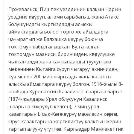
Пржевальск, Пишпек уезддинин калкын Нарын
уездине көчүрүп, ал эми сарыбагыш жана Атаке
болушундагы кыргыздарды алыскы
аймактардагы волостторго же айылдарга
чачыратып же Балхашка көчүрүү боюнча
токтомун кабыл алышкан. Бул аталган
токтомдун мааниси: биринчиден, көтөрүлүшкө
чыккан элди жана качкындарды туулуп-өскөн
мекенинен Кытайга сүрүп чыгаруу; экинчиден,
күч менен 200 миң кыргызды жана казакты
алыскы аймактарга көчүрүү болгон. 1916-жылы 8-
ноябрда Куропаткин Казалинск шаарына барып
(1874-жылдары Урал облусунун Казалинск
шаарына көчүрүлүп келген), 7 миң урал-
казактарын Ысык-Көлгө көчүрүү маселесин көтөргөн.
Орус-казактарына жергиликтүү калктын жерин
тартып алууну үгүттөгөн. Кыргыздар Мамлекеттик