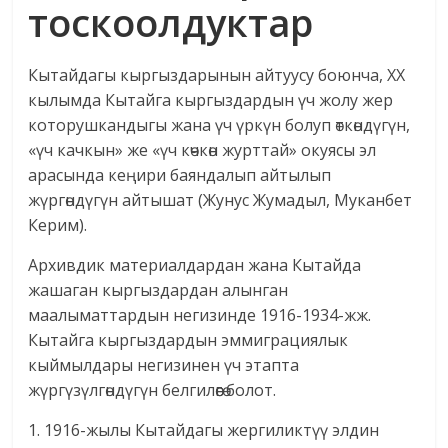
тоскоолдуктар
Кытайдагы кыргыздарынын айтуусу боюнча, XX
кылымда Кытайга кыргыздардын үч жолу жер
которушкандыгы жана үч үркүн болуп өткөндүгүн,
«үч качкын» же «үч көчкөн журттай» окуясы эл
арасында кеңири баяндалып айтылып
жүргөндүгүн айтышат (Жунус Жумадыл, Муканбет
Керим).
Архивдик материалдардан жана Кытайда
жашаган кыргыздардан алынган
маалыматтардын негизинде 1916-1934-жж.
Кытайга кыргыздардын эммиграциялык
кыймылдары негизинен үч этапта
жүргүзүлгөндүгүн белгилөөгө болот.
1. 1916-жылы Кытайдагы жергиликтүү элдин