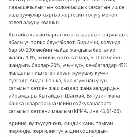
падышачылыктын колониалдык саясатын ишке
ашыруучулар кыргыз жергесин толугу менен
ээлеп алууну көздөшкөн.
Кытайга качып барган кыргыздардын социалдык
абалы үч топко бөлүүгө болот. Биринчи, колунда
бар 50-200гө чейин майда жандыгы бар, алар
жалпы 10%, экинчи, орто катмар, 5-10го чейин
жандыгы барлар-20%, үчүнчүсү, кембагалдар 45%
жалданып иштеген арзан жумушчу күчүн
түзгөндөр. Андан башка, бир үзүм нан үчүн
сатылып кеткен жаш кыздар жана аялдардын
айрымдары Кытайдын Шанхай, Вянузин жана
башка шаарларына чейин сойкуканаларга
сатылып кеткени маалым (КРИА, инв 45,61-66).
Арийне, өзү туулуп-өскөн, киндик каны тамган
жеринде, жергиликтүү элдин социалдык-