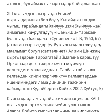
аталып, бул аймакты кыргыздар байырлашкан.
XIII кылымдын акырында Енисей
кыргыздарынын бир бөлүгү Кытайдын түндүк-
чыгыш тарабындагы Хэйлуунцзян (Хыйлуунжан)
аймагына көчүрүлгөндүгү «Юань-Ши» тарыхый
булагында баяндалат (Супрененко Г.В, 1960, 67)
(аталган кыргыздар фу-йу кыргыздары жөнүндөгү
маалымат болуп эсептелинет). Ал эми Шинжаң
кыргыздарын Тарбагатай аймагына караштуу
Оркошаар деген жерге күчтөп көчүрүлүп
келгендиги маалымдалат. Тарбагатайга көчүп
келгенден кийин жергиликтүү калмактардын
ишениминдеги лама дининин таасирин
кабылдаган (Кудайберген Кийке, 2002, Хуйтун, 5).
Кыргыздарды мындай ассимилизациялоо XVIII
кылымдын орто ченине чейин улантылган.
Аларга Лобнор кыргыздарынын да киргизүүгө