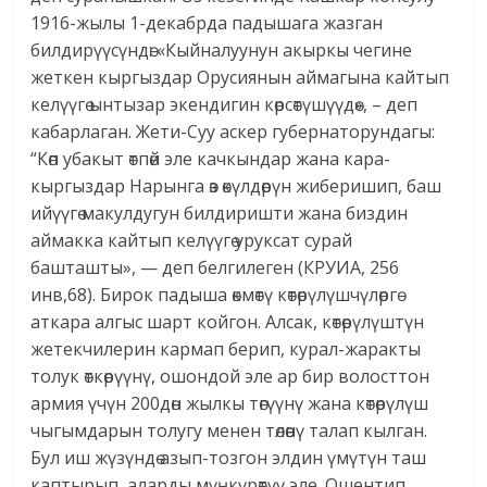
1916-жылы 1-декабрда падышага жазган
билдирүүсүндө: «Кыйналуунун акыркы чегине
жеткен кыргыздар Орусиянын аймагына кайтып
келүүгө ынтызар экендигин көрсөтүшүүдө», – деп
кабарлаган. Жети-Суу аскер губернаторундагы:
“Көп убакыт өтпөй эле качкындар жана кара-
кыргыздар Нарынга өз өкүлдөрүн жиберишип, баш
ийүүгө макулдугун билдиришти жана биздин
аймакка кайтып келүүгө уруксат сурай
башташты», — деп белгилеген (КРУИА, 256
инв,68). Бирок падыша өкмөтү көтөрүлүшчүлөргө
аткара алгыс шарт койгон. Алсак, көтөрүлүштүн
жетекчилерин кармап берип, курал-жаракты
толук өткөрүүнү, ошондой эле ар бир волосттон
армия үчүн 200дөн жылкы төгүүнү жана көтөрүлүш
чыгымдарын толугу менен төлөөнү талап кылган.
Бул иш жүзүндө азып-тозгон элдин үмүтүн таш
каптырып, аларды мүңкүрөтүү эле. Ошентип,