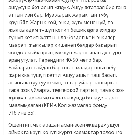
ашуусуна бет алып жөнөдүк. Ашуу өтө татаал бир гана
аттын изи бар. Муз жарык жарыктын түбү
көрүнбөйт. Жарык кой, эчки, жүгү менен уй, төө
жылкы адам түшүп кетип бешик өңөргөн аялдар
түшүп кетип жатты. Төөлөр боздоп кой-эчкилер
маарап, жылкылар кишенеп балдар бакырып
чоңдор кыйкырып, муздун жарыгынан дүңгүрөп
араң угулат. Тереңдиги 40-50 метр бар.
Байлардын айдап бараткан малдарынын көбү
жарыкка түшүп кетти. Ашуу ашып таш басып,
агыны катуу суу кечип, аттар уйлар ташыркап
така жок уйларга, төөлөргө чокой тартып, тамак жок
жөргөмүш деген чөптү жеген күндөр болду,» – деп
маалымдаган (КРИА Кол жазмалар фонду
716.инв,35).
Ошентип, чек арадан аман-эсен өткөндөрдү ушул
аймакта көчүп-конуп жүргөн калмактар талоонго