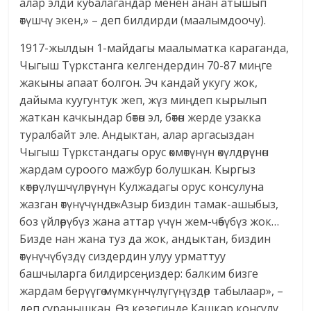
алар элди кубалагандар менен анан атышып
өтүшчү экен,» – деп билдирди (маалымдоочу).
1917-жылдын 1-майдагы маалыматка караганда,
Чыгыш Түркстанга келгендердин 70-87 миңге
жакыны апаат болгон. Эч кандай укугу жок,
дайыма куугунтук жеп, жүз миңдеп кырылып
жаткан качкындар бөтөн эл, бөтөн жерде узакка
туралбайт эле. Андыктан, алар аргасыздан
Чыгыш Түркстандагы орус өкмөтүнүн өкүлдөрүнөн
жардам суроого мажбур болушкан. Кыргыз
көтөрүлүшчүлөрүнүн Кулжадагы орус консулуна
жазган өтүнүчүндө: «Азыр биздин тамак-ашыбыз,
боз үйлөрүбүз жана аттар үчүн жем-чөбүбүз жок…
Бизде нан жана туз да жок, андыктан, биздин
өтүнүчүбүздү сиздердин улуу урматтуу
башчыларга билдирсеңиздер: балким бизге
жардам берүүгө мүмкүнчүлүгүңүздөр табылаар», –
деп суранышкан. Өз кезегинде Кашкар консулу