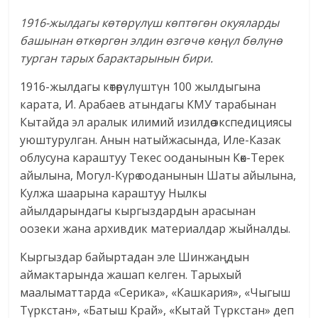
1916-жылдагы көтөрүлүш көптөгөн окуяларды
башынан өткөргөн элдин өзгөчө көңүл бөлүнө
турган тарых барактарынын бири.
1916-жылдагы көтөрγлγштγн 100 жылдыгына
карата, И. Арабаев атындагы КМУ тарабынан
Кытайда эл аралык илимий изилдөө экспедициясы
уюштурулган. Анын натыйжасында, Иле-Казак
облусуна караштуу Текес ооданынын Көк-Терек
айылына, Могул-Кγрө ооданынын Шаты айылына,
Кулжа шаарына караштуу Нылкы
айылдарындагы кыргыздардын арасынан
оозеки жана архивдик материалдар жыйналды.
Кыргыздар байыртадан эле Шинжаңдын
аймактарында жашап келген. Тарыхый
маалыматтарда «Серика», «Кашкария», «Чыгыш
Түркстан», «Батыш Край», «Кытай Түркстан» деп