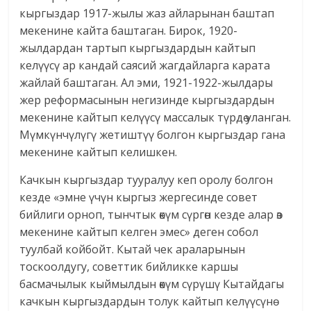
кыргыздар 1917-жылы жаз айларынан баштап
мекенине кайта баштаган. Бирок, 1920-
жылдардан тартып кыргыздардын кайтып
келүүсү ар кандай саясий жагдайларга карата
жайлай баштаган. Ал эми, 1921-1922-жылдары
жер реформасынын негизинде кыргыздардын
мекенине кайтып келүүсү массалык түрдө уланган.
Мүмкүнчүлүгү жетиштүү болгон кыргыздар гана
мекенине кайтып келишкен.
Качкын кыргыздар тууралуу кеп оролу болгон
кезде «эмне үчүн кыргыз жергесинде совет
бийлиги орноп, тынчтык өкүм сүргөн кезде алар өз
мекенине кайтып келген эмес» деген собол
туулбай койбойт. Кытай чек араларынын
тоскоолдугу, советтик бийликке каршы
басмачылык кыймылдын өкүм сүрүшү Кытайдагы
качкын кыргыздардын толук кайтып келүүсүнө