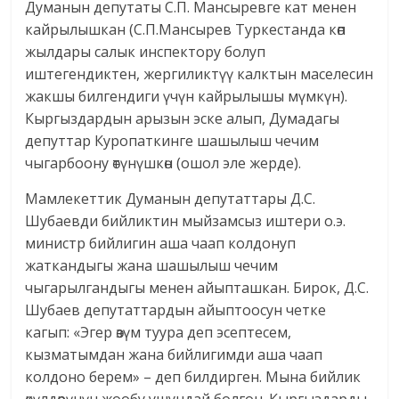
Думанын депутаты С.П. Мансыревге кат менен
кайрылышкан (С.П.Мансырев Туркестанда көп
жылдары салык инспектору болуп
иштегендиктен, жергиликтүү калктын маселесин
жакшы билгендиги үчүн кайрылышы мүмкүн).
Кыргыздардын арызын эске алып, Думадагы
депуттар Куропаткинге шашылыш чечим
чыгарбоону өтүнүшкөн (ошол эле жерде).
Мамлекеттик Думанын депутаттары Д.С.
Шубаевди бийликтин мыйзамсыз иштери о.э.
министр бийлигин аша чаап колдонуп
жаткандыгы жана шашылыш чечим
чыгарылгандыгы менен айыпташкан. Бирок, Д.С.
Шубаев депутаттардын айыптоосун четке
кагып: «Эгер өзүм туура деп эсептесем,
кызматымдан жана бийлигимди аша чаап
колдоно берем» – деп билдирген. Мына бийлик