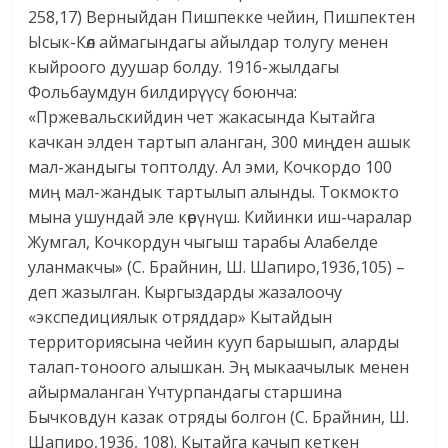
258,17) Верныйдан Пишпекке чейин, Пишпектен
Ысык-Көл аймагындагы айылдар толугу менен
кыйроого дуушар болду. 1916-жылдагы
Фольбаумдун билдирүүсү боюнча:
«Пржевальскийдин чет жакасында Кытайга
качкан элден тартып аланган, 300 миңден ашык
мал-жандыгы топтолду. Ал эми, Кочкордо 100
миң мал-жандык тартылып алынды. Токмокто
мына ушундай эле көрүнүш. Кийинки иш-чаралар
Жумгал, Кочкордун чыгыш тарабы Алабелде
уланмакчы» (C. Брайнин, Ш. Шапиро,1936,105) –
деп жазылган. Кыргыздарды жазалоочу
«экспедициялык отряддар» Кытайдын
территориясына чейин кууп барышып, аларды
талап-тоноого алышкан. Эң мыкаачылык менен
айырмаланган Үчтурпандагы старшина
Бычковдун казак отряды болгон (C. Брайнин, Ш.
Шапиро,1936, 108). Кытайга качып кеткен