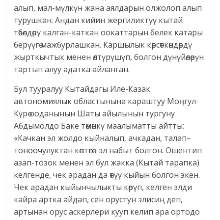
алып, мал-мүлкүн жана аялдарын олжолоп алып
турушкан. Андан кийин жергиликтүү кытай
төбөлдөрү калган-каткан оокаттарын белек катары
берүүгө мажбурлашкан. Каршылык көрсөткөндөрдү
жырткычтык менен өлтүрүшүп, болгон дүнүйөлөрүн
тартып алуу адатка айланган.
Бул тууралуу Кытайдагы Иле-Казак
автономиялык областынына караштуу Моңгул-
Күрө ооданынын Шаты айылынын тургуну
Абдымолдо Баке төмөнкү маалыматты айтты:
«Качкан эл жолдо кыйналып, ачкадан, талап–
тоноочулуктан көптөгөн эл набыт болгон. Ошентип
азап-тозок менен эл бул жакка (Кытай тарапка)
келгенде, чек арадан да өтүү кыйын болгон экен.
Чек арадан кыйынчылыкты көрүп, келген элди
кайра артка айдап, сен орустун элисиң деп,
артынан орус аскерлери кууп келип ара ортодо