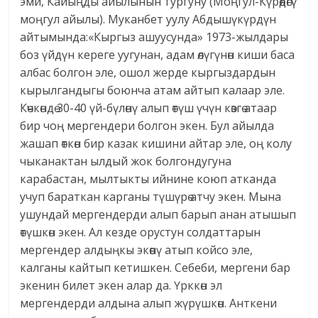
эми, Кайыңды айылынын тургуну (Моңгул-Күрөөдөгү
моңгул айылы). Муканбет уулу Абдышүкүрдүн
айтымында:«Кыргыз ашуусунда» 1973-жылдары
боз үйдүн кереге уугунан, адам өлүгүнөн киши баса
албас болгон эле, ошол жерде кыргыздардын
кырылгандыгы боюнча атам айтып калаар эле.
Көчкөндө 30-40 үй-бүлөнү алып өтүш үчүн көзгө атаар
бир чоң мергендери болгон экен. Бул айылда
жашап өткөн бир казак кишини айтар эле, оң колу
чыканактан ылдый жок болгондугуна
карабастан, мылтыкты ийнине коюп атканда
учуп бараткан карганы түшүрө атчу экен. Мына
ушундай мергендерди алып барып анан атышып
өтүшкөн экен. Ал кезде орустун солдаттарын
мергендер алдыңкы экөөнү атып койсо эле,
калганы кайтып кетишкен. Себеби, мергени бар
экенин билет экен алар да. Үрккөн эл
мергендерди алдына алып жүрүшкөн. Анткени