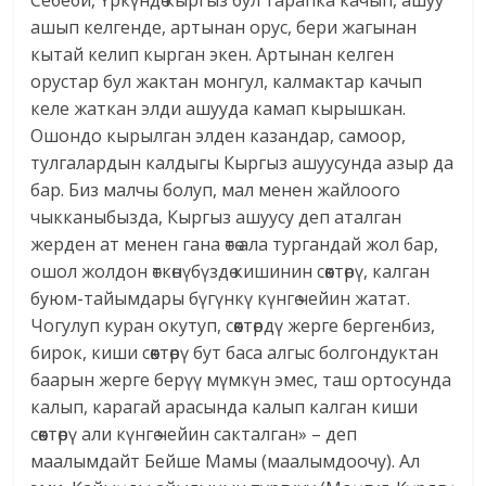
Себеби, Үркүндө кыргыз бул тарапка качып, ашуу
ашып келгенде, артынан орус, бери жагынан
кытай келип кырган экен. Артынан келген
орустар бул жактан монгул, калмактар качып
келе жаткан элди ашууда камап кырышкан.
Ошондо кырылган элден казандар, самоор,
тулгалардын калдыгы Кыргыз ашуусунда азыр да
бар. Биз малчы болуп, мал менен жайлоого
чыкканыбызда, Кыргыз ашуусу деп аталган
жерден ат менен гана өтө ала тургандай жол бар,
ошол жолдон өткөнүбүздө кишинин сөөктөрү, калган
буюм-тайымдары бүгүнкү күнгө чейин жатат.
Чогулуп куран окутуп, сөөктөрдү жерге бергенбиз,
бирок, киши сөөктөрү бут баса алгыс болгондуктан
баарын жерге берүү мүмкүн эмес, таш ортосунда
калып, карагай арасында калып калган киши
сөөктөрү али күнгө чейин сакталган» – деп
маалымдайт Бейше Мамы (маалымдоочу). Ал