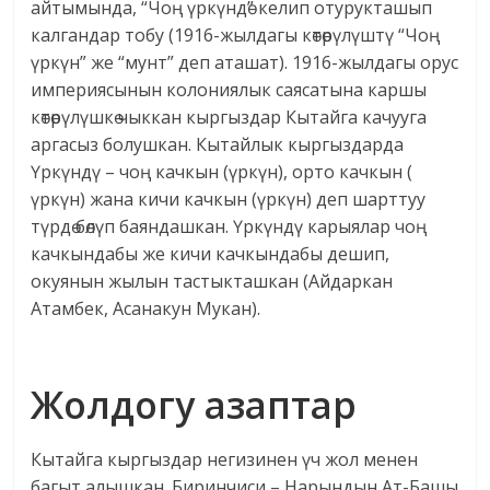
айтымында, “Чоң үркүндө” келип отурукташып
калгандар тобу (1916-жылдагы көтөрүлүштү “Чоң
үркүн” же “мунт” деп аташат). 1916-жылдагы орус
империясынын колониялык саясатына каршы
көтөрүлүшкө чыккан кыргыздар Кытайга качууга
аргасыз болушкан. Кытайлык кыргыздарда
Үркүндү – чоң качкын (үркүн), орто качкын (
үркүн) жана кичи качкын (үркүн) деп шарттуу
түрдө бөлүп баяндашкан. Үркүндү карыялар чоң
качкындабы же кичи качкындабы дешип,
окуянын жылын тастыкташкан (Айдаркан
Атамбек, Асанакун Мукан).
Жолдогу азаптар
Кытайга кыргыздар негизинен үч жол менен
багыт алышкан. Биринчиси – Нарындын Ат-Башы