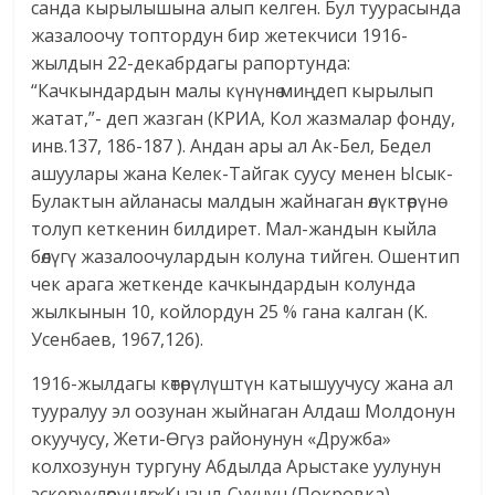
санда кырылышына алып келген. Бул туурасында
жазалоочу топтордун бир жетекчиси 1916-
жылдын 22-декабрдагы рапортунда:
“Качкындардын малы күнүнө миңдеп кырылып
жатат,”- деп жазган (КРИА, Кол жазмалар фонду,
инв.137, 186-187 ). Андан ары ал Ак-Бел, Бедел
ашуулары жана Келек-Тайгак суусу менен Ысык-
Булактын айланасы малдын жайнаган өлүктөрүнө
толуп кеткенин билдирет. Мал-жандын кыйла
бөлүгү жазалоочулардын колуна тийген. Ошентип
чек арага жеткенде качкындардын колунда
жылкынын 10, койлордун 25 % гана калган (К.
Усенбаев, 1967,126).
1916-жылдагы көтөрүлүштүн катышуучусу жана ал
тууралуу эл оозунан жыйнаган Алдаш Молдонун
окуучусу, Жети-Ѳгүз районунун «Дружба»
колхозунун тургуну Абдылда Арыстаке уулунун
эскерүүлөрүндө: «Кызыл-Суунун (Покровка)