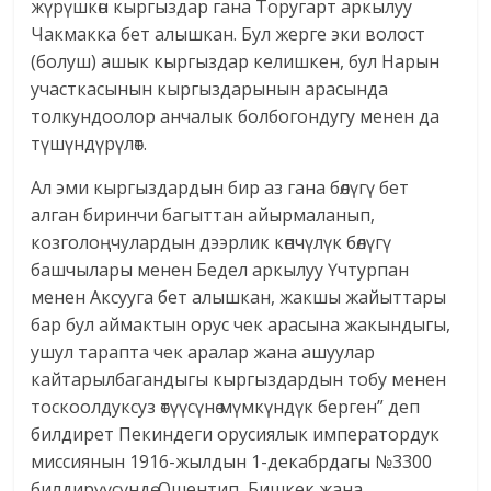
жүрүшкөн кыргыздар гана Торугарт аркылуу
Чакмакка бет алышкан. Бул жерге эки волост
(болуш) ашык кыргыздар келишкен, бул Нарын
участкасынын кыргыздарынын арасында
толкундоолор анчалык болбогондугу менен да
түшүндүрүлөт.
Ал эми кыргыздардын бир аз гана бөлүгү бет
алган биринчи багыттан айырмаланып,
козголоңчулардын дээрлик көпчүлүк бөлүгү
башчылары менен Бедел аркылуу Үчтурпан
менен Аксууга бет алышкан, жакшы жайыттары
бар бул аймактын орус чек арасына жакындыгы,
ушул тарапта чек аралар жана ашуулар
кайтарылбагандыгы кыргыздардын тобу менен
тоскоолдуксуз өтүүсүнө мүмкүндүк берген” деп
билдирет Пекиндеги орусиялык императордук
миссиянын 1916-жылдын 1-декабрдагы №3300
билдирүүсүндө. Ошентип, Бишкек жана