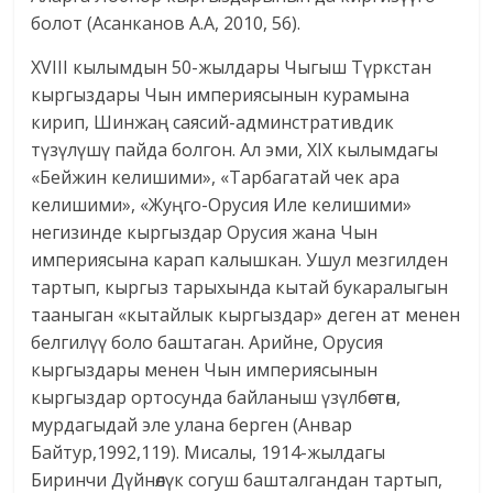
болот (Асанканов А.А, 2010, 56).
XVIII кылымдын 50-жылдары Чыгыш Түркстан
кыргыздары Чын империясынын курамына
кирип, Шинжаң саясий-админстративдик
түзүлүшү пайда болгон. Ал эми, XIX кылымдагы
«Бейжин келишими», «Тарбагатай чек ара
келишими», «Жуңго-Орусия Иле келишими»
негизинде кыргыздар Орусия жана Чын
империясына карап калышкан. Ушул мезгилден
тартып, кыргыз тарыхында кытай букаралыгын
тааныган «кытайлык кыргыздар» деген ат менен
белгилүү боло баштаган. Арийне, Орусия
кыргыздары менен Чын империясынын
кыргыздар ортосунда байланыш үзүлбөстөн,
мурдагыдай эле улана берген (Анвар
Байтур,1992,119). Мисалы, 1914-жылдагы
Биринчи Дүйнөлүк согуш башталгандан тартып,