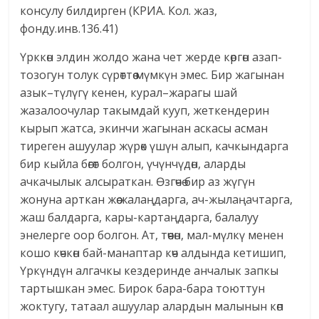
консулу билдирген (КРИА. Кол. жаз,
фонду.инв.136.41)
Үрккөн элдин жолдо жана чет жерде көргөн азап-
тозогун толук сүрөттөө мүмкүн эмес. Бир жагынан
азык–түлүгү кенен, курал–жарагы шай
жазалоочулар такымдай кууп, жеткендерин
кырып жатса, экинчи жагынан аскасы асман
тиреген ашуулар жүрөк үшүн алып, качкындарга
бир кыйла бөгөт болгон, үчүнчүдөн, аларды
ачкачылык алсыраткан. Ѳзгөчө бир аз жүгүн
жонуна арткан жөө жалаңдарга, ач-жылаңачтарга,
жаш балдарга, кары-картаңдарга, балалуу
энелерге оор болгон. Ат, төөчөн, мал-мүлкү менен
кошо көчкөн бай-манаптар көч алдында кетишип,
Үркүндүн алгачкы кездеринде анчалык запкы
тартышкан эмес. Бирок бара-бара тоюттун
жоктугу, татаал ашуулар алардын малынын көп