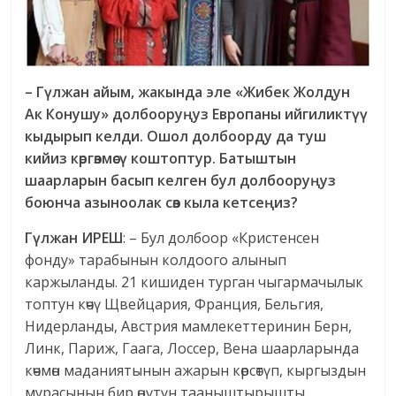
– Гүлжан айым, жакында эле «Жибек Жолдун
Ак Конушу» долбооруңуз Европаны ийгиликтүү
кыдырып келди.
Ошол долбоорду да туш
кийиз көргөзмөсү коштоптур. Батыштын
шаарларын басып келген бул долбооруңуз
боюнча азыноолак сөз кыла кетсеңиз?
Гүлжан ИРЕШ
: – Бул долбоор «Кристенсен
фонду» тарабынын колдоого алынып
каржыланды. 21 кишиден турган чыгармачылык
топтун көчү Щвейцария, Франция, Бельгия,
Нидерланды, Австрия мамлекеттеринин Берн,
Линк, Париж, Гаага, Лоссер, Вена шаарларында
көчмөн маданиятынын ажарын көрсөтүп, кыргыздын
мурасынын бир өңүтүн тааныштырышты.