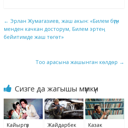
b
gr
e
bl
g
s
e
o
ai
ck
p
ar
o
a
dI
r
er
A
n
kl
l
et
y
e
←
Эрлан Жумагазиев, жаш акын: «Билем бүгүн
o
m
n
p
g
as
Li
менден качкан досторум, Билем эртең
k
p
er
s
n
бейитимде жаш төгөт»
ni
k
ki
Тоо арасына жашынган көлдөр
→
Сизге да жагышы мүмкүн
Кайыргүл
Жайдарбек
Казак