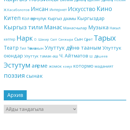
Кино
Инсан
Искусство
Интернет
Ж.Касаболотов
Китеп
Кыргыздар
Кол өнөрчүлүк
Кыргыз даамы
Кыргыз тили
Манас
Музыка
Манасчылар
Накыл
Тарых
Нарк
Сын
кептер
Сүрөт
О. Шакир
Салт
Санжыра
Театр
Улуттук дүйнө тааным
Улуттук
Төкмө акын
Тил
оюндар
Ч. Айтматов
Улуттук тамак-аш
Ш. Дүйшеев
Эстутум
аңгеме
котормо
жомок
маданият
комуз
поэзия
сынак
Архив
Архив