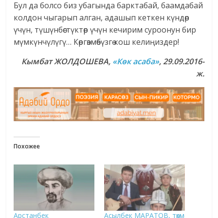
Бул да болсо биз убагында барктабай, баамдабай
колдон чыгарып алган, адашып кеткен күндөр
үчүн, түшүнбөстүктөр үчүн кечирим суроонун бир
мүмкүнчүлүгү… Көргөзмөбүзгө кош келиңиздер!
Кымбат ЖОЛДОШЕВА,
«
Көк асаба
»
, 29.09.2016-
ж.
Похожее
Арстанбек
Асылбек МАРАТОВ, төкмө