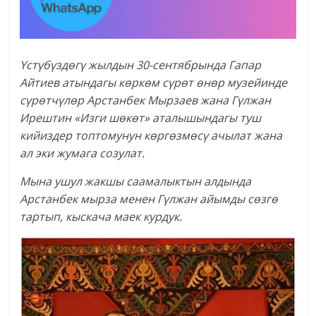
Үстүбүздөгү жылдын 30-сентябрында Гапар
Айтиев атындагы көркөм сүрөт өнөр музейинде
сүрөтчүлөр Арстанбек Мырзаев жана Гүлжан
Ирештин «Изги шөкөт» аталышындагы туш
кийиздер топтомунун көргөзмөсү ачылат жана
ал эки жумага созулат.
Мына ушул жакшы саамалыктын алдында
Арстанбек мырза менен Гүлжан айымды сөзгө
тартып, кыскача маек курдук.