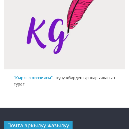
"Кыргыз поэзиясы"
- күнүнө бирден ыр жарыяланып
турат
Почта аркылуу жазылуу