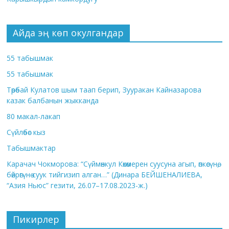
Айда эң көп окулгандар
55 табышмак
55 табышмак
Төрөбай Кулатов шым таап берип, Зууракан Кайназарова
казак балбанын жыкканда
80 макал-лакап
Сүйлөбөс кыз
Табышмактар
Карачач Чокморова: “Сүймөнкул Көкөмерен суусуна агып, өпкөсүнө,
бөйрөгүнө суук тийгизип алган…” (Динара БЕЙШЕНАЛИЕВА,
“Азия Ньюс” гезити, 26.07–17.08.2023-ж.)
Пикирлер