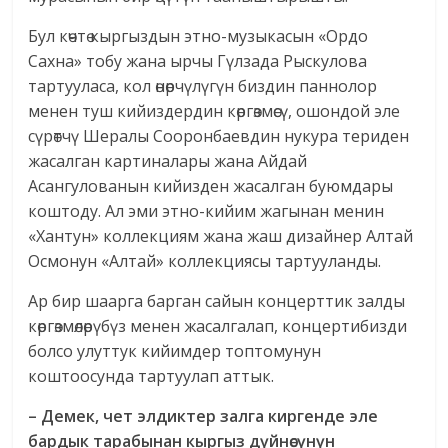
Бул көчтө кыргыздын этно-музыкасын «Ордо
Сахна» тобу жана ырчы Гүлзада Рыскулова
тартууласа, кол өнөрчүлүгүн биздин паннолор
менен туш кийиздердин көргөзмөсү, ошондой эле
сүрөтчү Шералы Сооронбаевдин нукура териден
жасалган картиналары жана Айдай
Асангулованын кийизден жасалган буюмдары
коштоду. Ал эми этно-кийим жагынан менин
«Хантун» коллекциям жана жаш дизайнер Алтай
Осмонун «Алтай» коллекциясы тартууланды.
Ар бир шаарга барган сайын концерттик залды
көргөзмөлөрүбүз менен жасалгалап, концертибизди
болсо улуттук кийимдер топтомунун
коштоосунда тартуулап аттык.
– Демек, чет элдиктер залга киргенде эле
бардык тарабынан кыргыз дүйнөсүнүн