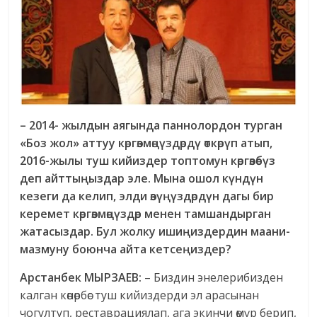
– 2014- жылдын аягында паннолордон турган
«Боз жол» аттуу көргөзмөңүздөрдү өткөрүп атып,
2016-жылы туш кийиздер топтомун көргөзөбүз
деп айттыңыздар эле.
Мына ошол күндүн
кезеги да келип, элди өзүңүздөрдүн дагы бир
керемет көргөзмөңүздөр менен тамшандырган
жатасыздар. Бул жолку ишиңиздердин маани-
мазмуну боюнча айта кетсеңиздер?
Арстанбек МЫРЗАЕВ:
– Биздин энелерибизден
калган көөнөрбөс туш кийиздерди эл арасынан
чогултуп, реставрациялап, ага экинчи өмүр берип,