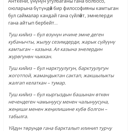
Анткени, үнүнүн угулбаганы гана болбосо,
оюларына бүтүндөй бир философияны камтыган
бул саймалар кандай гана сүйлөйт, эмнелерди
гана айтып бербейт…
Туш кийиз – бул өзүнүн ичине эмне деген
кубанычты, жылуу сезимдерди, жарык сүйүүнү
камтыган – казына. Ал казына энелердин
жүрөгүнөн чыккан.
Туш кийиз – бул нарктуулугун, барктуулугун
жоготпой, жамандыктан сактап, жакшылыкты
жалгап келаткан – тумар.
Туш кийиз – бул кыргыздын башынан өткөн
нечендеген чамынуусу менен чалынуусуна,
жеңиши менен жеңилишине күбө болгон –
табылга.
Үйдүн төрүндө гана баркталып илинип турчу