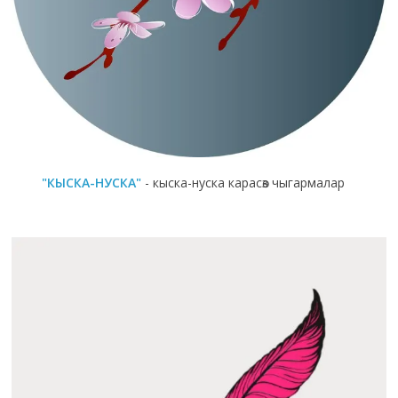
"КЫСКА-НУСКА"
- кыска-нуска карасөз чыгармалар