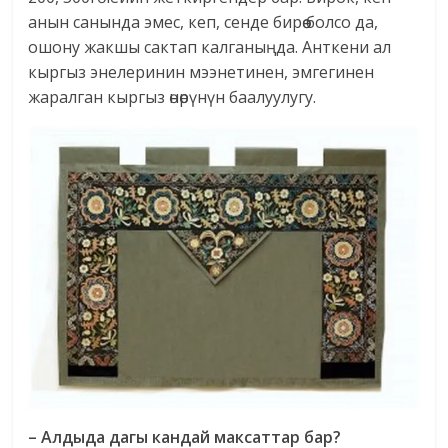
анын санында эмес, кеп, сенде бирөө болсо да,
ошону жакшы сактап калганыңда. Анткени ал
кыргыз энелеринин мээнетинен, эмгегинен
жаралган кыргыз өнөрүнүн баалуулугу.
– Алдыда дагы кандай максаттар бар?