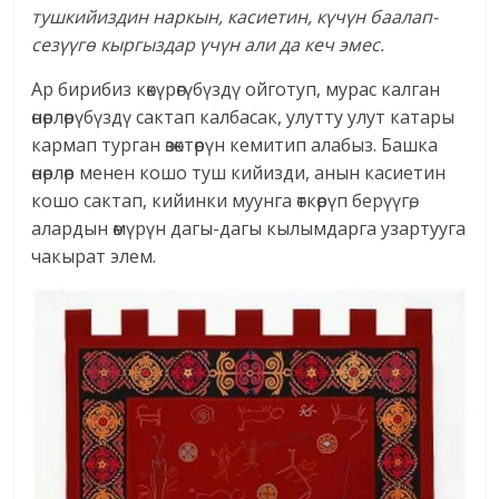
тушкийиздин наркын, касиетин, күчүн баалап-
сезүүгө кыргыздар үчүн али да кеч эмес.
Ар бирибиз көкүрөгүбүздү ойготуп, мурас калган
өнөрлөрүбүздү сактап калбасак, улутту улут катары
кармап турган өзөктөрүн кемитип алабыз. Башка
өнөрлөр менен кошо туш кийизди, анын касиетин
кошо сактап, кийинки муунга өткөрүп берүүгө,
алардын өмүрүн дагы-дагы кылымдарга узартууга
чакырат элем.