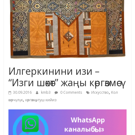
маданияты
жана
адабияты
Илгеркинини изи –
“Изги шөкөт” жаңы көргөзмөсү
,
30.09.2016
kmb3
0 Comments
Искусство
Кол
,
,
өнөрчүлүк
көргөзмө
туш кийиз