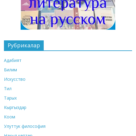
Рубрикалар
Адабият
Билим
Искусство
Тил
Тарых
Кыргыздар
Коом
Улуттук философия
Накыл кептер