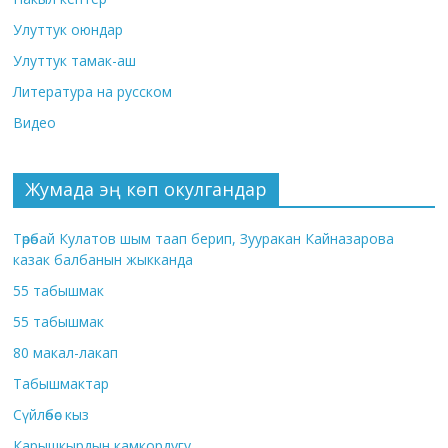
Улуттук оюндар
Улуттук тамак-аш
Литература на русском
Видео
Жумада эң көп окулгандар
Төрөбай Кулатов шым таап берип, Зууракан Кайназарова
казак балбанын жыкканда
55 табышмак
55 табышмак
80 макал-лакап
Табышмактар
Сүйлөбөс кыз
Карышкырдын камкордугу