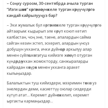
– Соңку суроом, 30-сентябрда ачыла турган
“Изги шөкөт” көргөзмөсүнө келе турган көрүүчүлөргө
кандай кайрылууңуз бар?
– Эки жумалык бул көргөзмөгө келе турган көрүүчүлөргө
айтаарым: кыдырып эле көрүп коюп кетип
калбастан, чоң эне, таене, апалардын сайма
сайган кезин эстеп, эскерип, алардын үнсүз
добушун укканга, ички дүйнөңөр аркылуу алар
менен сүйлөшкөнгө, туш кийизге жөлөнүп отурган
күндөрдө уккан жомокторду, санжыраларды
кайрадан көкүрөк менен укканга аракет
кылыңыздар.
Балалыктын туш кийиздери, мээримин төккөн уз
энелердин деми, касиеттүү оюлар сиздерди
күтүп атат… Керемет дүйнөгө келип, керемет
ыргакты кармаңыздар…