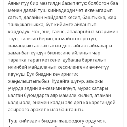
Аянычтуу бир мезгилди басып өттүк: болбогон баа
менен далай туш кийиздерди чет өлкөгө чыгарып
сатып, далайын майдалап кесип, баштыкка, жер
төшөккө, капчыкка, бут кийимге айлантып
кордодук. Чоң эне, таене, апаларыбыз мээримин
төгүп, тилегин берип, көз майын коротуп,
жамандыктан сактасын деп сайган саймалары
заманбап күндүн бизнесине айланып чар
тарапка тарап кеткени, дубалда баркталып
илинбей майдаланып кескиленгени өкүнүчтүү
көрүнүш. Бул биздин кечирилгис
жаңылыштыгыбыз. Кудайга шүгүр, азыркы
учурда элдин аң-сезими өзгөрүп, мурас катары
калган буюмдарга аяр мамиле кылып, атаман
калды эле, энемен калды эле деп көз карегиндей
асыроого аракет кыла башташты.
Туш кийиздин биздин жашоодогу орду чоң.