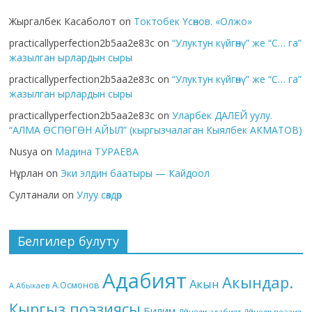
Жыргалбек Касаболот
on
Токтобек Үсөнов. «Олжо»
practicallyperfection2b5aa2e83c
on
“Улуктун күйгөнү” же “С… га”
жазылган ырлардын сыры
practicallyperfection2b5aa2e83c
on
“Улуктун күйгөнү” же “С… га”
жазылган ырлардын сыры
practicallyperfection2b5aa2e83c
on
Уларбек ДАЛЕЙ уулу.
“АЛМА ӨСПӨГӨН АЙЫЛ” (кыргызчалаган Кыялбек АКМАТОВ)
Nusya
on
Мадина ТУРАЕВА
Нұрлан
on
Эки элдин баатыры — Кайдоол
Султанали
on
Улуу сөздөр
Белгилер булуту
Адабият
Акындар.
Акын
А.Осмонов
А.Абыкаев
Кыргыз поэзиясы
Билим
Дүйнөлүк адабият
Дүйнөлүк поэзия