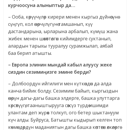
курчоосуна алыныптыр да…
– Ооба, көрүүчүлөр кирери менен кыргыз дүйнөсүнө
сүңгүп, кол өнөрчүлүгүнө тамшанып, күү
дастандарына, ырларына арбалып, күмүш жана
жибек менен шөкөттөлгөн кийимдерге суктанып,
алардын тарыхы тууралуу сурамжылап, аябай
баа берип атышты.
– Европа элинин мындай кабыл алуусу жеке
сиздин сезимиңизге эмине берди?
– Долбоордун ийгилиги мен күткөндөн да алда
канча бийик болду. Сезимим байып, кыргыздын
өнөрүн дагы-дагы башка элдерге, башка улуттарга
көрсөтүүгө, тааныштырууга сөзсүз түрдө ишимди
улантам деп жүрөк толкуп, ого бетер шыктануум
күч алды. Буйруса, Батышты кыдырып келген топ
көчмөндөрдүн маданиятын дагы башка көптөгөн өлкөлөргө