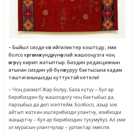
– Быйыл сизди көп ийгиликтер коштоду, эми
болсо көргөзмө күндөрүнө улай жашооңузга чоң
өзгөрүү кирип жатыптыр. Биздин редакциянын
атынан сиздин үй-бүлө куруу бактысына кадам
таштаганыңызды куттуктай кетели!
– Чоң рахмат! Жар болуу, бала күтүү – бул ар
бирибиздин бу жашоодогу чоң бактыбыз да,
парзыбыз да деп эсептейм. Болбосо, азыр эле
айтып жаткан иштерибизди улантчу, изибизди
жаңыртчу – бул ар бирибиздин тукумубуз. Ал эми
эл мурасын улантчулар – урпактар эмеспи.