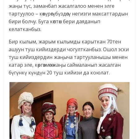
жаңы түс, заманбап жасалгалоо менен элге
тартуулоо – көкүрөгүбүздөгү негизги максаттардын
бири болчу. Буга көптөн бери даяданып
келатканбыз.
Бир кылым, жарым кылымды карыткан 70тен
ашуун туш кийиздерди чогултканбыз. Ошол эски
туш кийиздердин жаңыча тартууланышы менен
катар эле, көргөзмөгө жаңы саймаланып жасалган
бүгүнкү күндүн 20 туш кийизи да коюлат.