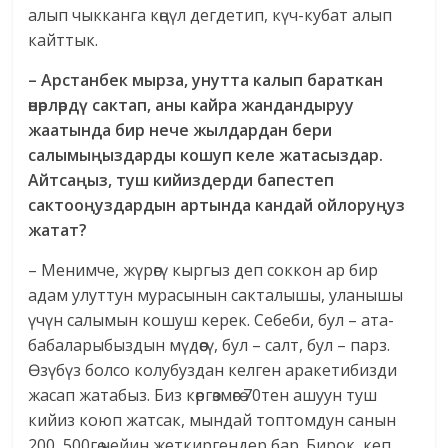
алып чыкканга көңүл дегдетип, күч-кубат алып
кайттык.
– Арстанбек мырза, унутта калып бараткан
өнөрлөрдү сактап, аны кайра жандандыруу
жаатында бир нече жылдардан бери
салымыңыздарды кошуп келе жатасыздар.
Айтсаңыз, туш кийиздерди бапестеп
сактооңуздардын артында кандай ойлоруңуз
жатат?
– Менимче, жүрөгү кыргыз деп соккон ар бир
адам улуттун мурасынын сакталышы, уланышы
үчүн салымын кошуш керек. Себеби, бул – ата-
бабаларыбыздын мүдөөсү, бул – салт, бул – парз.
Өзүбүз болсо колубуздан келген аракетибизди
жасап жатабыз. Биз көргөзмөгө 70тен ашуун туш
кийиз коюп жатсак, мындай топтомдун санын
200, 500гө чейин жеткиргендер бар. Бирок, кеп