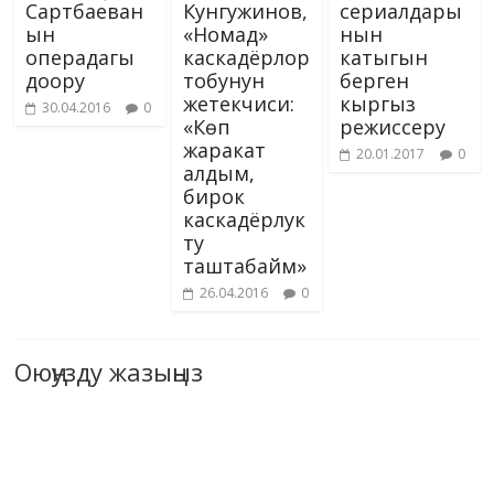
Сартбаеван
Кунгужинов,
сериалдары
ын
«Номад»
нын
операдагы
каскадёрлор
катыгын
доору
тобунун
берген
жетекчиси:
кыргыз
30.04.2016
0
«Көп
режиссеру
жаракат
20.01.2017
0
алдым,
бирок
каскадёрлук
ту
таштабайм»
26.04.2016
0
Оюңузду жазыңыз