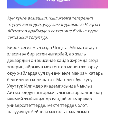
Күн күнгө алмашып, жыл жылга тегеренип
отуруп дегендей, улуу замандашыбыз Чыңгыз
Айтматов арабыздан кеткенине быйыл туура
сегиз жыл толуптур.
Бирок сегиз жыл өтсө да Чыңгыз Айтматовдун
элесин эч бир эстен чыгарбай, ар жылы
декабрдын он экисинде кайда жүрсөк да сөзсүз
эскерип, айрыкча мектептер менен жогорку
окуу жайларда бул күн өзүнчө эле майрам катары
белгиленип келе жатат. Маселен, бул күнү
Улуттук Илимдер академиясында Чыңгыз
Айтматовдун чыгармачылыгына арналган чоң
илимий жыйын өтөт. Ар кандай иш-чаралар
университеттерде, мектептерде болот,
жазуучунун бейнеси массалык маалымат