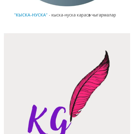
"КЫСКА-НУСКА"
- кыска-нуска карасөз чыгармалар