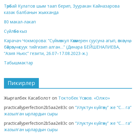
Төрөбай Кулатов шым таап берип, Зууракан Кайназарова
казак балбанын жыкканда
80 макал-лакап
Сүйлөбөс кыз
Карачач Чокморова: “Сүймөнкул Көкөмерен суусуна агып, өпкөсүнө,
бөйрөгүнө суук тийгизип алган…” (Динара БЕЙШЕНАЛИЕВА,
“Азия Ньюс” гезити, 26.07–17.08.2023-ж.)
Табышмактар
Пикирлер
Жыргалбек Касаболот
on
Токтобек Үсөнов. «Олжо»
practicallyperfection2b5aa2e83c
on
“Улуктун күйгөнү” же “С… га”
жазылган ырлардын сыры
practicallyperfection2b5aa2e83c
on
“Улуктун күйгөнү” же “С… га”
жазылган ырлардын сыры