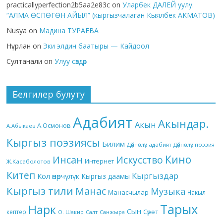
practicallyperfection2b5aa2e83c
on
Уларбек ДАЛЕЙ уулу.
“АЛМА ӨСПӨГӨН АЙЫЛ” (кыргызчалаган Кыялбек АКМАТОВ)
Nusya
on
Мадина ТУРАЕВА
Нұрлан
on
Эки элдин баатыры — Кайдоол
Султанали
on
Улуу сөздөр
Белгилер булуту
Адабият
Акындар.
Акын
А.Осмонов
А.Абыкаев
Кыргыз поэзиясы
Билим
Дүйнөлүк адабият
Дүйнөлүк поэзия
Кино
Инсан
Искусство
Интернет
Ж.Касаболотов
Китеп
Кыргыздар
Кол өнөрчүлүк
Кыргыз даамы
Кыргыз тили
Манас
Музыка
Манасчылар
Накыл
Тарых
Нарк
Сын
кептер
Сүрөт
О. Шакир
Салт
Санжыра