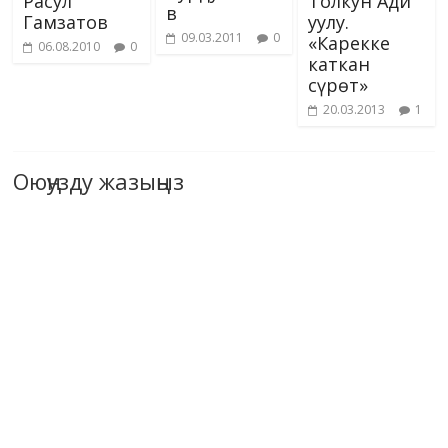
Расул
Толкун Ади
в
Гамзатов
уулу.
09.03.2011
0
«Карекке
06.08.2010
0
каткан
сүрөт»
20.03.2013
1
Оюңузду жазыңыз