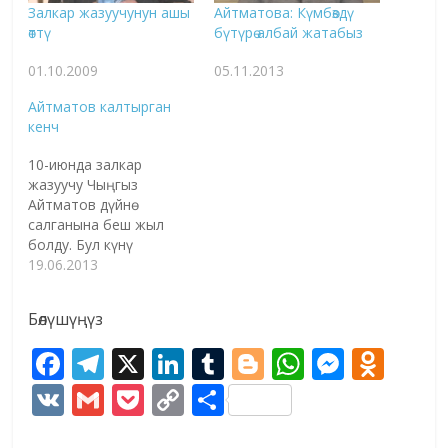
Залкар жазуучунун ашы
Айтматова: Күмбөздү
өттү
бүтүрө албай жатабыз
01.10.2009
05.11.2013
Айтматов калтырган
кенч
10-июнда залкар
жазуучу Чыңгыз
Айтматов дүйнө
салганына беш жыл
болду. Бул күнү
окурмандар менен
19.06.2013
Айтматов таануучулар
жазуучунун адабий
Бөлүшүңүз
мурастарын жана
алардын барк-баасын
F
T
X
Li
T
Bl
W
M
O
кайрадан кепке
ac
el
n
u
o
h
e
d
алышты. Чыңгыз
V
G
P
C
S
Айтматовдун жарык көрө
e
e
k
m
g
at
ss
n
K
m
o
o
h
элек жаңы
чыгармалары бар