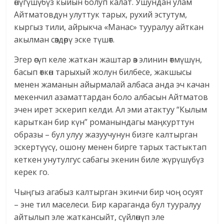
өнүгүшүбүз кыйын болуп калат. Ушундан улам
Айтматовдун улуттук тарых, рухий эстутум,
кыргыз тили, айрыкча «Манас» тууралуу айткан
акылман сөздөрү эске түшөт.
Эгер өсүп келе жаткан жаштар өз элинин өтмүшүн,
басып өткөн тарыхый жолун билбесе, жакшысы
менен жаманын айырмалай албаса анда эч качан
мекенчил азаматтардан боло албасын Айтматов
эчен ирет эскерип келди. Ал эми атактуу “Кылым
карыткан бир күн” романындагы маңкурттун
образы – бул улуу жазуучунун бизге калтырган
эскертүүсү, ошону менен бирге тарых тастыктап
кеткен унутулгус сабагы экенин биле жүрүшүбүз
керек го.
Чыңгыз агабыз калтырган экинчи бир чоң осуят
– эне тил маселеси. Бир караганда бул тууралуу
айтылып эле жаткансыйт, сүйлөнүп эле