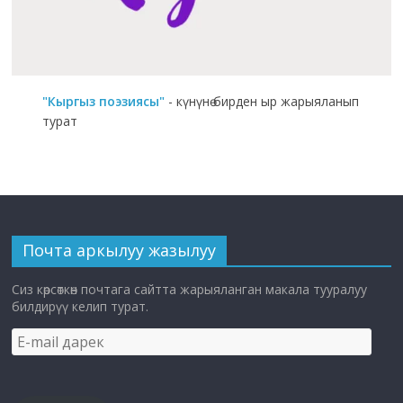
"Кыргыз поэзиясы"
- күнүнө бирден ыр жарыяланып
турат
Почта аркылуу жазылуу
Сиз көрсөткөн почтага сайтта жарыяланган макала тууралуу
билдирүү келип турат.
E-
mail
дарек