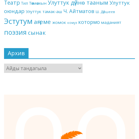
Театр
Улуттук дүйнө тааным
Улуттук
Төкмө акын
Тил
оюндар
Ч. Айтматов
Улуттук тамак-аш
Ш. Дүйшеев
Эстутум
аңгеме
котормо
жомок
маданият
комуз
поэзия
сынак
Архив
Архив