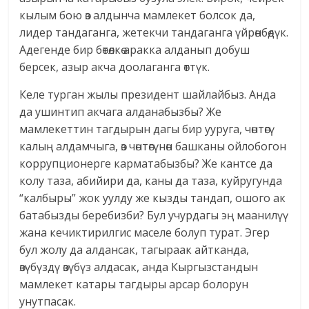
кылым бою өз алдынча мамлекет болсок да,
лидер тандаганга, жетекчи тандаганга үйрөнбөдүк.
Адегенде бир бөтөлкө аракка алданып добуш
берсек, азыр акча доолаганга өттүк.
Келе турган жылы президент шайлайбыз. Анда
да ушинтип акчага алданабызбы? Же
мамлекеттин тагдырын дагы бир ууруга, чөнтөгү
калың алдамчыга, өз чөнтөгүнөн башканы ойлобогон
коррупционерге карматабызбы? Же кантсе да
колу таза, абийири да, каны да таза, куйругунда
“калбыры” жок уулду же кызды тандап, ошого ак
батабызды беребизби? Бул учурдагы эң маанилүү
жана кечиктирилгис маселе болуп турат. Эгер
бул жолу да алдансак, тагыраак айтканда,
өзүбүздү өзүбүз алдасак, анда Кыргызстандын
мамлекет катары тагдыры арсар болорун
унутпасак.