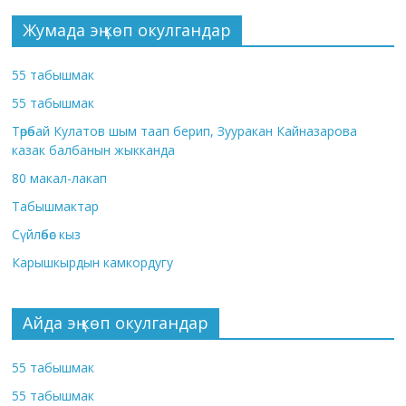
Жумада эң көп окулгандар
55 табышмак
55 табышмак
Төрөбай Кулатов шым таап берип, Зууракан Кайназарова
казак балбанын жыкканда
80 макал-лакап
Табышмактар
Сүйлөбөс кыз
Карышкырдын камкордугу
Айда эң көп окулгандар
55 табышмак
55 табышмак