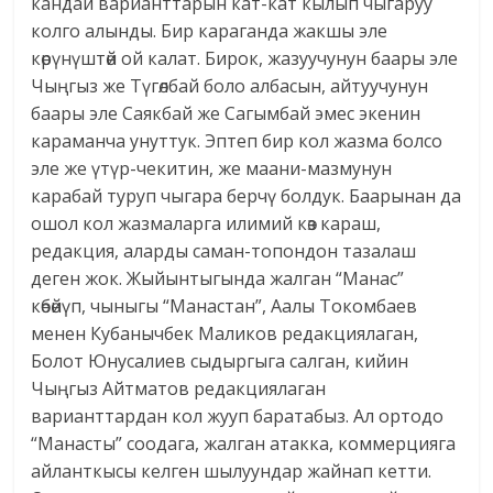
кандай варианттарын кат-кат кылып чыгаруу
колго алынды. Бир караганда жакшы эле
көрүнүштөй ой калат. Бирок, жазуучунун баары эле
Чыңгыз же Түгөлбай боло албасын, айтуучунун
баары эле Саякбай же Сагымбай эмес экенин
караманча унуттук. Эптеп бир кол жазма болсо
эле же үтүр-чекитин, же маани-мазмунун
карабай туруп чыгара берчү болдук. Баарынан да
ошол кол жазмаларга илимий көз караш,
редакция, аларды саман-топондон тазалаш
деген жок. Жыйынтыгында жалган “Манас”
көбөйүп, чыныгы “Манастан”, Аалы Токомбаев
менен Кубанычбек Маликов редакциялаган,
Болот Юнусалиев сыдыргыга салган, кийин
Чыңгыз Айтматов редакциялаган
варианттардан кол жууп баратабыз. Ал ортодо
“Манасты” соодага, жалган атакка, коммерцияга
айланткысы келген шылуундар жайнап кетти.