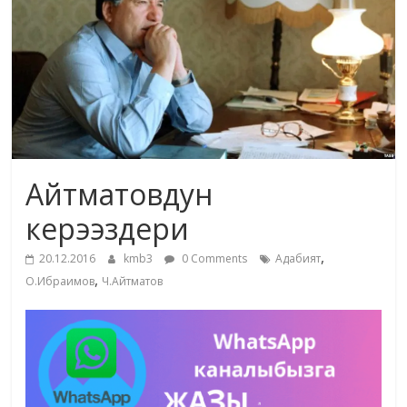
жана
адабияты
Айтматовдун
керээздери
,
20.12.2016
kmb3
0 Comments
Адабият
,
О.Ибраимов
Ч.Айтматов