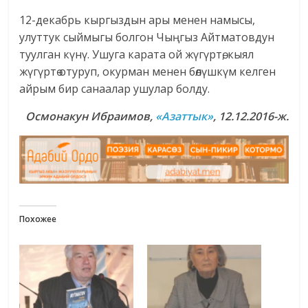
12-декабрь кыргыздын ары менен намысы,
улуттук сыймыгы болгон Чыңгыз Айтматовдун
туулган күнү. Ушуга карата ой жүгүртө, кыял
жүгүртө отуруп, окурман менен бөлүшкүм келген
айрым бир санаалар ушулар болду.
Осмонакун Ибраимов,
«Азаттык»
, 12.12.2016-ж.
Похожее