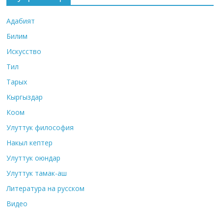
Адабият
Билим
Искусство
Тил
Тарых
Кыргыздар
Коом
Улуттук философия
Накыл кептер
Улуттук оюндар
Улуттук тамак-аш
Литература на русском
Видео