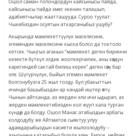
Ошол саман-топондордун кайсынысы пайда,
кайсынысы пайда эмес экенин талашып,
адабиятчылар жаатташууда. Суроо туулат:
Чыкебиздин осуятын аткарганыбыз ушубу?
Акырында мамлекеттүүлүк маселесине,
эгемендик маселесине кыска болсо да токтоло
кетсек. Чыңгыз аганын “мамлекет деген биринчи
кезекте бүткүл элдик жоопкерчилик, аны көздүн
карегиндей сактай билиш керек” деген сөзү бар
эле. Шүгүрчүлүк, быйыл эгемен мамлекет
болгонубузга 25 жыл толду. Бул убакыттын
ичинде башыбыздан ар кандай иштер өттү.
Чынын айтканда, аз жерден эли ичи ыдырап, аз
жерден мамлекетибизден кол жууп кала турган
күндөр да болду. Ошол Манас атабыздын арбагы
колдодубу же Айтматов сыяктуу улуу
адамдарыбыздын касиети жылоолодубу –
азырынча катарыбыз бузула элек. Бирок, чейрек