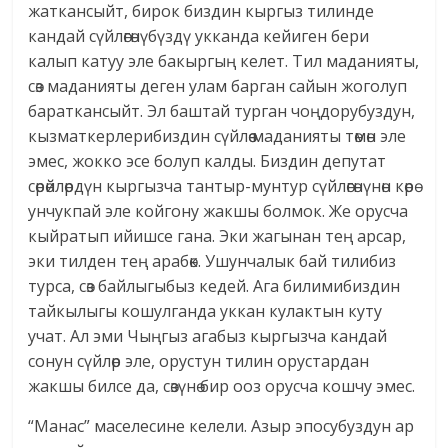
жаткансыйт, бирок биздин кыргыз тилинде
кандай сүйлөгөнүбүздү укканда кейиген бери
калып катуу эле бакыргың келет. Тил маданияты,
сөз маданияты деген улам барган сайын жоголуп
бараткансыйт. Эл баштай турган чоңдорубуздун,
кызматкерлерибиздин сүйлөө маданияты төмөн эле
эмес, жокко эсе болуп калды. Биздин депутат
сөрөйлөрдүн кыргызча тантыр-мунтур сүйлөгөнүнөн көрө
унчукпай эле койгону жакшы болмок. Же орусча
кыйратып ийишсе гана. Эки жагынан тең арсар,
эки тилден тең арабөк. Ушунчалык бай тилибиз
турса, сөз байлыгыбыз кедей. Ага билимибиздин
тайкылыгы кошулганда уккан кулактын куту
учат. Ал эми Чыңгыз агабыз кыргызча кандай
сонун сүйлөр эле, орустун тилин орустардан
жакшы билсе да, сөзүнө бир ооз орусча кошчу эмес.
“Манас” маселесине келели. Азыр эпосубуздун ар