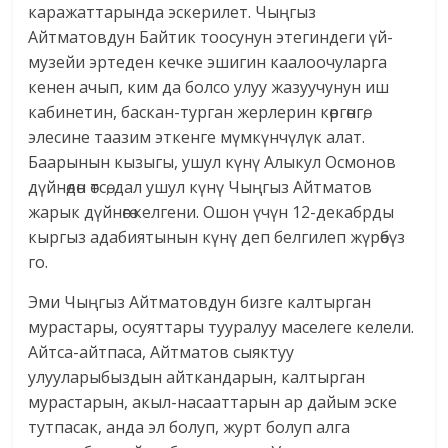
каражаттарында эскерилет. Чыңгыз
Айтматовдун Байтик тоосунун этегиндеги үй-
музейи эртеден кечке эшигин каалоочуларга
кенен ачып, ким да болсо улуу жазуучунун иш
кабинетин, баскан-турган жерлерин көргөнгө,
элесине таазим эткенге мүмкүнчүлүк алат.
Баарынын кызыгы, ушул күнү Алыкул Осмонов
дүйнөдөн өтсө, дал ушул күнү Чыңгыз Айтматов
жарык дүйнөгө келгени. Ошон үчүн 12-декабрды
кыргыз адабиятынын күнү деп белгилеп жүрөбүз
го.
Эми Чыңгыз Айтматовдун бизге калтырган
мурастары, осуяттары тууралуу маселеге келели.
Айтса-айтпаса, Айтматов сыяктуу
улууларыбыздын айткандарын, калтырган
мурастарын, акыл-насааттарын ар дайым эске
тутпасак, анда эл болуп, журт болуп алга