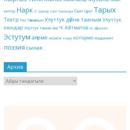
Тарых
Нарк
Сын
кептер
Сүрөт
О. Шакир
Салт
Санжыра
Театр
Улуттук дүйнө тааным
Улуттук
Төкмө акын
Тил
оюндар
Ч. Айтматов
Улуттук тамак-аш
Ш. Дүйшеев
Эстутум
аңгеме
котормо
жомок
маданият
комуз
поэзия
сынак
Архив
Архив