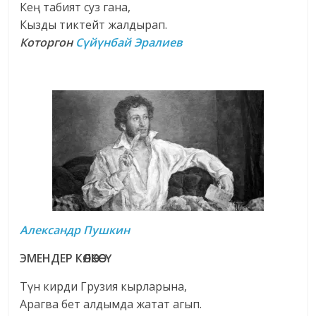
Кең табият суз гана,
Кызды тиктейт жалдырап.
Которгон
Сүйүнбай Эралиев
Александр Пушкин
ЭМЕНДЕР КӨЛӨКӨСҮ
Түн кирди Грузия кырларына,
Арагва бет алдымда жатат агып.