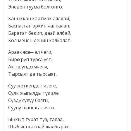
Энеден туума болгонго.
Каныккан картмак аялдай,
Баспастан эркин чалкалап.
Баратат бекип, даай албай,
Кол менен денин калкалап.
Араак өтсө — эл чеги,
Бирөө көрүп турса уят.
Ак төшүндө эмчеги,
Тырсыят да тырсыят.
Суу жеткенде тизеге,
Сулк жыгылды түз эле.
Сүздү сулуу баягы,
Сууну шапшып аягы.
Ыңкып турат түз, талаа,
Шыбыш какпай жалбырак…