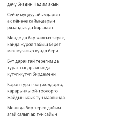
дечү биздин Надим акын.
Сүйчү муңдуу айымдарын —
ак көйнөкчөн кайыңдарын
рязандык да бир акын.
Менде да бар жалгыз терек,
кайда жүрсөм табыш берет
мен мусапыр күндөн бери.
Бүт дарактай терегим да
турат сыңар аягында
күтүп-күтүп бирдемени.
Карап турат чоң жолдорго,
карарыңкы ой-тоолорго
жайдын ысык түн маалында.
Мени да бир терек дайым
агай салып ар түн сайын