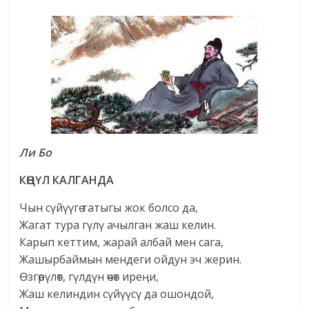
Ли Бо
КӨҢҮЛ КАЛГАНДА
Чын сүйүүгө татыгы жок болсо да,
Жагат тура гүлү ачылган жаш келин.
Карып кеттим, жарай албай мен сага,
Жашырбаймын мендеги ойдун эч жерин.
Өзгөрүлөт, гүлдүн өчөт иреңи,
Жаш келиндин сүйүүсү да ошондой,