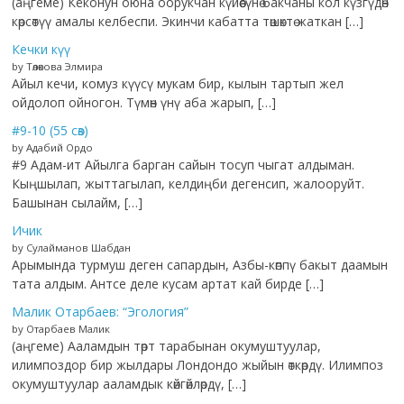
(аңгеме) Кёконун оюна оорукчан күйөөсүнө бакчаны кол күзгүдөн
көрсөтүү амалы келбеспи. Экинчи кабатта төшөктө жаткан […]
Кечки күү
by Төлөкова Элмира
Айыл кечи, комуз күүсү мукам бир, кылын тартып жел
ойдолоп ойногон. Түмөн үнү аба жарып, […]
#9-10 (55 сөз)
by Адабий Ордо
#9 Адам-ит Айылга барган сайын тосуп чыгат алдыман.
Кыңшылап, жыттагылап, келдиңби дегенсип, жалооруйт.
Башынан сылайм, […]
Ичик
by Сулайманов Шабдан
Арымында турмуш деген сапардын, Азбы-көппү бакыт даамын
тата алдым. Антсе деле кусам артат кай бирде […]
Малик Отарбаев: “Эгология”
by Отарбаев Малик
(аңгеме) Ааламдын төрт тарабынан окумуштуулар,
илимпоздор бир жылдары Лондондо жыйын өткөрдү. Илимпоз
окумуштуулар ааламдык көйгөйлөрдү, […]