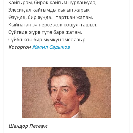
Кайгырам, бирок кайгым нурланууда,
Элесиң ал кайгымды кылып жарык.
Өзүңдөн, бир өзүңдөн… тарткан жапам,
Кыйнаган эч нерсе жок кошул-ташыл.
Сүйгөндөн жүрөк түтөп бара жатам,
Сүйбөшкө эч бир мүмкүн эмес азыр.
Которгон
Жалил Садыков
Шандор Петефи