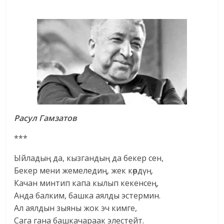
Расул Гамзатов
***
Ыйладың да, кызгандың да бекер сен,
Бекер мени жемеледиң, жек көрдүң.
Качан минтип капа кылып кекенсең,
Анда балким, башка аялды эстермин.
Ал аялдын зыяны жок эч кимге,
Сага гана башкачараак элестейт.