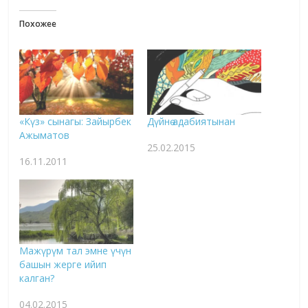
Похожее
«Күз» сынагы: Зайырбек
Дүйнө адабиятынан
Ажыматов
25.02.2015
16.11.2011
Мажүрүм тал эмне үчүн
башын жерге ийип
калган?
04.02.2015