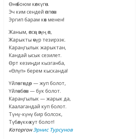
Өнө боюм көлкүгөн.
Эч ким сендей өппөгөн
Эргип барам көк менен!
Жаным, өпсөң өзүң өп,
Жарыкты өчүр тезирээк.
Караңгылык жарыктан,
Кандай ысык сезилет.
Өрт кезиңди кызганба,
«Өлүп» берем кысканда!
Үйлөнгөндөр — жуп болот,
Үйлөнбөгөн — бук болот.
Караңгылык — жарык да,
Каалагандай куп болот.
Түнү-күнү бир болсок,
Түбөлүккө кут болот!
Которгон
Эрнис Турсунов