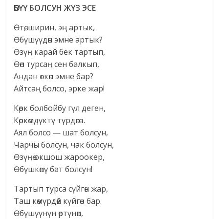
ӨБҮҮ БОЛСУН ЖҮЗ ЭСЕ
Өтө, ширин, эң артык,
Өбүшүүдөн эмне артык?
Өзүң карай бек тартып,
Өөп турсаң сен балкып,
Андан өткөн эмне бар?
Айтсаң болсо, эрке жар!
Көрк болбойбу гүл деген,
Көркөмдүктү түрдөгөн.
Аял болсо — шат болсун,
Чарчы болсун, чак болсун,
Өзүңө окшош жароокер,
Өбүшкөнү бат болсун!
Тартып турса сүйгөн жар,
Таш көмүрдөй күйгөн бар.
Өбүшүүнүн өртүнөн,