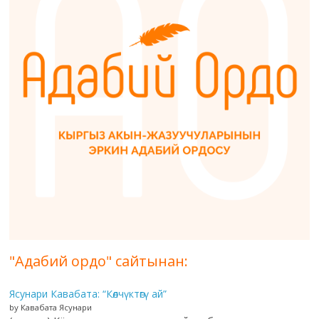
"Адабий ордо" сайтынан:
Ясунари Кавабата: “Көлчүктөгү ай”
by Кавабата Ясунари