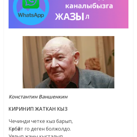
Константин Ваншенкин
КИРИНИП ЖАТКАН КЫЗ
Чечинди четке кыз барып,
Көрбөйт го деген болжолдо.
Уялып жаны кысталып,