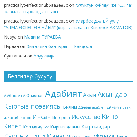
practicallyperfection2b5aa2e83c
on
“Улуктун күйгөнү” же “С… га”
жазылган ырлардын сыры
practicallyperfection2b5aa2e83c
on
Уларбек ДАЛЕЙ уулу.
“АЛМА ӨСПӨГӨН АЙЫЛ” (кыргызчалаган Кыялбек АКМАТОВ)
Nusya
on
Мадина ТУРАЕВА
Нұрлан
on
Эки элдин баатыры — Кайдоол
Султанали
on
Улуу сөздөр
Белгилер булуту
Адабият
Акындар.
Акын
А.Осмонов
А.Абыкаев
Кыргыз поэзиясы
Билим
Дүйнөлүк адабият
Дүйнөлүк поэзия
Кино
Инсан
Искусство
Интернет
Ж.Касаболотов
Китеп
Кыргыздар
Кол өнөрчүлүк
Кыргыз даамы
Кыргыз тили
Манас
Музыка
Манасчылар
Накыл