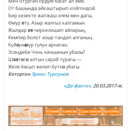
Мен отурган ордум басат ал эми,
От башында айкаштырып койгондой.
Бир кезекте жапжаш элем мен дагы,
Өмүр өттү. Азыр жалгыз калгамын.
Жылдар өтөт чиркелишип айларың,
Кемпир болот азыр тандап алганың.
Күйөөсүнө өмүр гүлүн арнаган,
Эсиңдеби Чэнь ханшанын убалы?
Шөкөттөлгөн алтын сарай турагы —
Желе басып желип бүткөн убагы.
Которгон
Эрнис Турсунов
«Де-факто»
, 20.03.2017-ж.