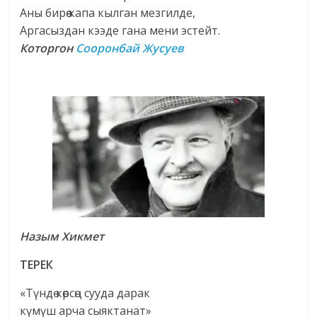
Аны бирөө капа кылган мезгилде,
Аргасыздан кээде гана мени эстейт.
Которгон
Сооронбай Жусуев
Назым Хикмет
ТЕРЕК
«Түндө көрсөң сууда дарак
күмүш арча сыяктанат»