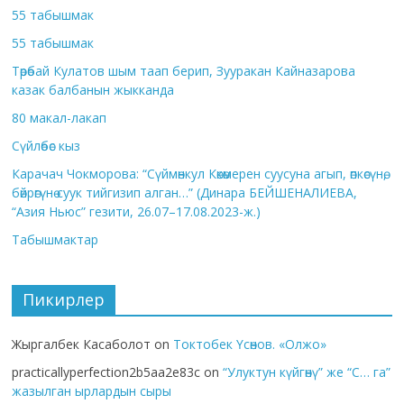
55 табышмак
55 табышмак
Төрөбай Кулатов шым таап берип, Зууракан Кайназарова
казак балбанын жыкканда
80 макал-лакап
Сүйлөбөс кыз
Карачач Чокморова: “Сүймөнкул Көкөмерен суусуна агып, өпкөсүнө,
бөйрөгүнө суук тийгизип алган…” (Динара БЕЙШЕНАЛИЕВА,
“Азия Ньюс” гезити, 26.07–17.08.2023-ж.)
Табышмактар
Пикирлер
Жыргалбек Касаболот
on
Токтобек Үсөнов. «Олжо»
practicallyperfection2b5aa2e83c
on
“Улуктун күйгөнү” же “С… га”
жазылган ырлардын сыры