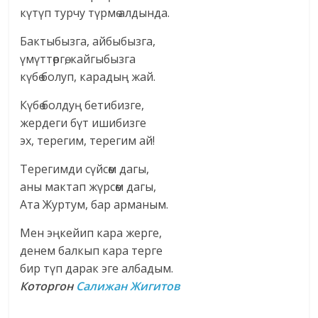
күтүп турчу түрмө алдында.
Бактыбызга, айбыбызга,
үмүттөргө, кайгыбызга
күбө болуп, карадың жай.
Күбө болдуң бетибизге,
жердеги бүт ишибизге
эх, терегим, терегим ай!
Терегимди сүйсөм дагы,
аны мактап жүрсөм дагы,
Ата Журтум, бар арманым.
Мен эңкейип кара жерге,
денем балкып кара терге
бир түп дарак эге албадым.
Которгон
Салижан Жигитов