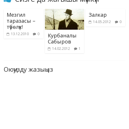
Мезгил
Залкар
таразасы –
14.05.2012
0
түбөлүк!
13.12.2010
0
Курбаналы
Сабыров
14.02.2012
1
Оюңузду жазыңыз