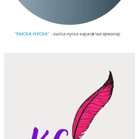
"КЫСКА-НУСКА"
- кыска-нуска карасөз чыгармалар