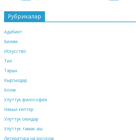
Рубрикалар
Адабият
Билим
Искусство
Тил
Тарых
Кыргыздар
Коом
Улуттук философия
Накыл кептер
Улуттук оюндар
Улуттук тамак-аш
Литература на русском