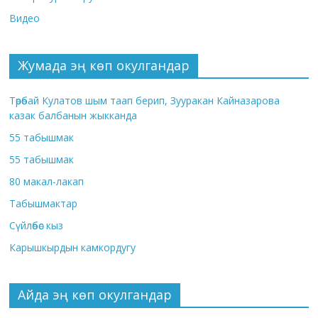
Видео
Жумада эң көп окулгандар
Төрөбай Кулатов шым таап берип, Зууракан Кайназарова
казак балбанын жыкканда
55 табышмак
55 табышмак
80 макал-лакап
Табышмактар
Сүйлөбөс кыз
Карышкырдын камкордугу
Айда эң көп окулгандар