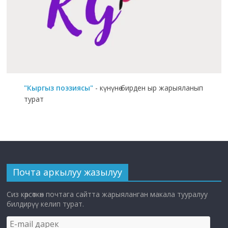
"Кыргыз поэзиясы"
- күнүнө бирден ыр жарыяланып
турат
Почта аркылуу жазылуу
Сиз көрсөткөн почтага сайтта жарыяланган макала тууралуу
билдирүү келип турат.
E-