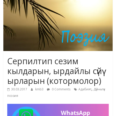
маданияты
жана
адабияты
Серпилтип сезим
кылдарын, ырдайлы сүйүү
ырларын (котормолор)
,
30.03.2017
kmb3
0 Comments
Адабият
Дүйнөлүк
поэзия