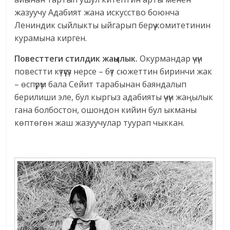
жазуучу Адабият жана искусство боюнча
Лениндик сыйлыкты ыйгарып берүү комитетинин
курамына кирген.
Повесттеги стилдик жаңылык.
Окурмандар үчүн
повестти күтүүсүз нерсе – бүт сюжеттин биринчи жак
– өспүрүм бала Сейит тарабынан баяндалып
берилиши эле, бул кыргыз адабияты үчүн жаңылык
гана болбостон, ошондон кийин бул ыкманы
көптөгөн жаш жазуучулар туурап чыккан.