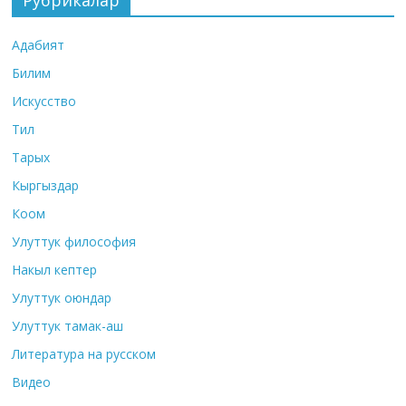
Адабият
Билим
Искусство
Тил
Тарых
Кыргыздар
Коом
Улуттук философия
Накыл кептер
Улуттук оюндар
Улуттук тамак-аш
Литература на русском
Видео