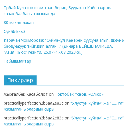
Төрөбай Кулатов шым таап берип, Зууракан Кайназарова
казак балбанын жыкканда
80 макал-лакап
Сүйлөбөс кыз
Карачач Чокморова: “Сүймөнкул Көкөмерен суусуна агып, өпкөсүнө,
бөйрөгүнө суук тийгизип алган…” (Динара БЕЙШЕНАЛИЕВА,
“Азия Ньюс” гезити, 26.07–17.08.2023-ж.)
Табышмактар
Пикирлер
Жыргалбек Касаболот
on
Токтобек Үсөнов. «Олжо»
practicallyperfection2b5aa2e83c
on
“Улуктун күйгөнү” же “С… га”
жазылган ырлардын сыры
practicallyperfection2b5aa2e83c
on
“Улуктун күйгөнү” же “С… га”
жазылган ырлардын сыры