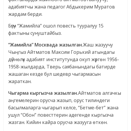
адабиятчы жана педагог Абдыкерим Муратов
жардам берди.
Бүгүн “Жамийла” ошол повесть тууралуу 15
фактыны сунуштайбыз.
“Жамийла” Москвада жазылган.
Жаш жазуучу
Чыңгыз Айтматов Максим Горький атындагы
дүйнөлүк адабият институтунда окуп жүргөн 1956-
1958-жылдарда, Тверь саябанындагы батирде
жашаган кезде бул шедевр чыгармасын
жараткан.
Чыгарма кыргызча жазылган.
Айтматов алгачкы
аңгемелерин орусча жазып, орус тилиндеги
басылмаларга чыгарып келсе, “Бетме-бет” жана
ушул “Обон” повесттерин адегенде кыргызча
жазган. Кийин кайра орусча жазууга өткөн.