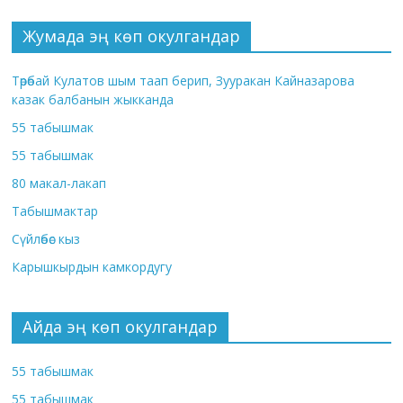
Жумада эң көп окулгандар
Төрөбай Кулатов шым таап берип, Зууракан Кайназарова
казак балбанын жыкканда
55 табышмак
55 табышмак
80 макал-лакап
Табышмактар
Сүйлөбөс кыз
Карышкырдын камкордугу
Айда эң көп окулгандар
55 табышмак
55 табышмак