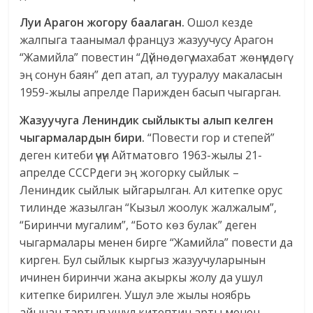
Луи Арагон жогору баалаган.
Ошол кезде
жалпыга таанымал француз жазуучусу Арагон
“Жамийла” повестин “Дүйнөдөгү махабат жөнүндөгү
эң сонун баян” деп атап, ал тууралуу макаласын
1959-жылы апрелде Парижден басып чыгарган.
Жазуучуга Лениндик сыйлыкты алып келген
чыгармалардын бири.
“Повести гор и степей”
деген китеби үчүн Айтматовго 1963-жылы 21-
апрелде СССРдеги эң жогорку сыйлык –
Лениндик сыйлык ыйгарылган. Ал китепке орус
тилинде жазылган “Кызыл жоолук жалжалым”,
“Биринчи мугалим”, “Бото көз булак” деген
чыгармалары менен бирге “Жамийла” повести да
кирген. Бул сыйлык кыргыз жазуучуларынын
ичинен биринчи жана акыркы жолу да ушул
китепке бирилген. Ушул эле жылы ноябрь
айынан тартып ушул китептин арты менен