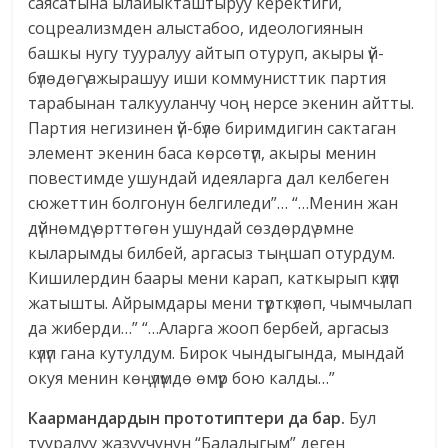
саясатына ылайыкташтыруу керектиги,
соцреализмден алыстабоо, идеологиянын
башкы нугу тууралуу айтып отуруп, акыры үй-
бүлөдөгү ажырашуу иши коммунисттик партия
тарабынан талкууланчу чоң нерсе экенин айтты.
Партия негизинен үй-бүлө биримдигин сактаган
элемент экенин баса көрсөтүп, акыры менин
повестимде ушундай идеяларга дал келбеген
сюжеттин болгонун белгиледи”… “…Менин жан
дүйнөмдү өрттөгөн ушундай сөздөрдү эмне
кыларымды билбей, аргасыз тыңшап отурдум.
Кишилердин баары мени карап, каткырып күлүп
жатышты. Айрымдары мени түрткүлөп, чымчылап
да жиберди…” “…Аларга жооп бербей, аргасыз
күлүп гана кутулдум. Бирок чындыгында, мындай
окуя менин көңүлүмдө өмүр бою калды…”
Каармандардын прототиптери да бар.
Бул
тууралуу жазуучунун “Балалыгым” деген