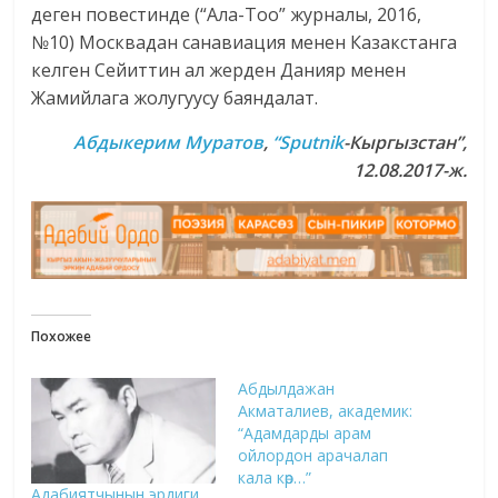
деген повестинде (“Ала-Тоо” журналы, 2016,
№10) Москвадан санавиация менен Казакстанга
келген Сейиттин ал жерден Данияр менен
Жамийлага жолугуусу баяндалат.
Абдыкерим Муратов
,
“Sputnik
-Кыргызстан”,
12.08.2017-ж.
Похожее
Абдылдажан
Акматалиев, академик:
“Адамдарды арам
ойлордон арачалап
кала көр…”
Адабиятчынын эрдиги