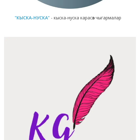
"КЫСКА-НУСКА"
- кыска-нуска карасөз чыгармалар