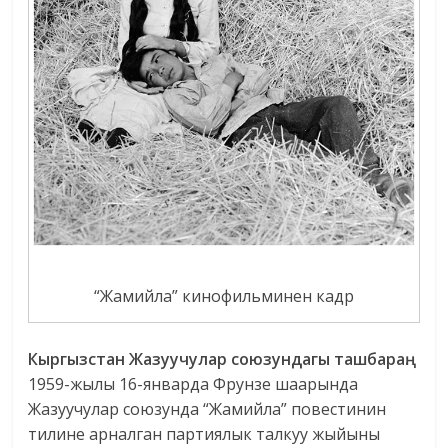
“Жамийла” кинофильминен кадр
Кыргызстан Жазуучулар союзундагы ташбараң.
1959-жылы 16-январда Фрунзе шаарында
Жазуучулар союзунда “Жамийла” повестинин
тилине арналган партиялык талкуу жыйыны