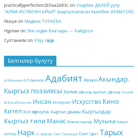
practicallyperfection2b5aa2e83c
on
Уларбек ДАЛЕЙ уулу.
“АЛМА ӨСПӨГӨН АЙЫЛ” (кыргызчалаган Кыялбек АКМАТОВ)
Nusya
on
Мадина ТУРАЕВА
Нұрлан
on
Эки элдин баатыры — Кайдоол
Султанали
on
Улуу сөздөр
Белгилер булуту
Адабият
Акындар.
Акын
А.Осмонов
А.Абыкаев
Кыргыз поэзиясы
Билим
Дүйнөлүк адабият
Дүйнөлүк поэзия
Кино
Инсан
Искусство
Интернет
Ж.Касаболотов
Китеп
Кыргыздар
Кол өнөрчүлүк
Кыргыз даамы
Кыргыз тили
Манас
Музыка
Манасчылар
Накыл
Тарых
Нарк
Сын
кептер
Сүрөт
О. Шакир
Салт
Санжыра