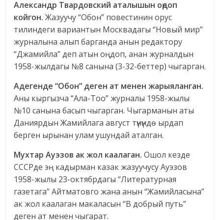
Александр Твардовский аталышын оңдоп
койгон.
Жазуучу “Обон” повестинин орус
тилиндеги вариантын Москвадагы “Новый мир”
журналына алып барганда анын редактору
“Джамийла” деп атын оңдоп, анан журналдын
1958-жылдагы №8 санына (3-32-беттер) чыгарган.
Адегенде “Обон” деген ат менен жарыяланган.
Аны кыргызча “Ала-Тоо” журналы 1958-жылы
№10 санына басып чыгарган. Чыгарманын аты
Даниярдын Жамийлага август түнүндө ырдап
берген ырынан улам ушундай аталган.
Мухтар Ауэзов ак жол каалаган.
Ошол кезде
СССРде эң кадырман казак жазуучусу Ауэзов
1958-жылы 23-октябрдагы “Литературная
газетага” Айтматовго жана анын “Жамийласына”
ак жол каалаган макаласын “В добрый путь”
деген ат менен чыгарат.