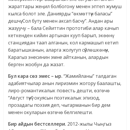
жараттары жеңил болбогону менен эптеп жумуш
кылса болот эле. Даниярды “өкмөттүн баласы”
дешчү. Сол буту менен аксап басчу”. Андан ары
жазуучу – бала Сейиттин прототиби алар качып
кеткенден кийин артынан кууп барып, экөөнү
станциядан таап алганын, кол кармашып кетип
баратышканын, аларга жолугуп сүйлөшкөнүн,
Карагыз энесинин эмне айтканын, алардын
берген жообун да жазат.
Бул кара сөз эмес – ыр.
“Жамийланы” талдаган
адабиятчылар анын лиризмин жогору баалашты,
лиро-романтикалык повесть дешти, өзгөчө
“Август түнү” окуясын поэтикалык эпизод,
прозадагы поэзия деп, чыгарманын бир дем
менен окуларын өзгөчө белгилешти.
Бир айдын бестселлери.
2012-жылы Чыңгыз