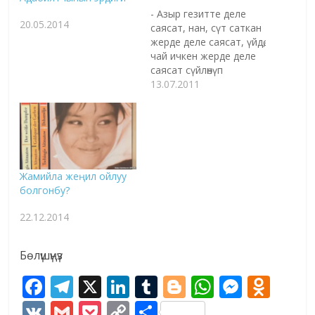
- Азыр гезитте деле
20.05.2014
саясат, нан, сүт саткан
жерде деле саясат, үйдө,
чай ичкен жерде деле
саясат сүйлөнүп
калбадыбы. Биз бүгүн
13.07.2011
мына ушул көнүмүшкө
окшобогон башка
"саясат" жөнүндө
сүйлөшсөк. Сизге жакын
Айтматов темасында,
анын жазуучулук
Жамийла жеңил ойлуу
"саясаты" жөнүндө, жеке
болгонбу?
пенделик көз караштары
жөнүндө сүйлөшсөк.
22.12.2014
Айтматовдун
жазуучулук таланты
жакшы эле көкөлөтүп
Бөлүшүңүз
макталды.…
F
T
X
Li
T
Bl
W
M
O
ac
el
n
u
o
h
e
d
V
G
P
C
S