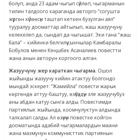
болуп, анда 23 адам чыгып сүйлөп, чыгарманын
тилин талдоого караганда авторго “согушта
жүргөн күйөөсүн таштап кеткен бузулган аял”
тууралуу дооматтар айтылып, жаш жазуучуну
келекелеп да, сындап да чыгышат. Эки гана “жаш
бала” – кийинки белгилүү сынчылар Камбаралы
Бобулов менен Кеңшбек Асаналиев повестти
жана анын авторун коргоого алган.
Жазуучуну жер караткан чыгарма.
Ошол
жыйынды жазуучу кийин атактуу болгондо
мындай эскерет: “Жамийла” повести жарык
көргөндө аттуу-баштуу, өзүбүздүн эле жазуучубуз
аны абдан катуу сынга алды. Повестимди
партиялык жыйында, коомчулуктун алдында
талкалап салды. Ал өзүнүн повестке койгон
дооматында адабий чыгармалардын маани
жана мазмунун коммунисттик партиянын