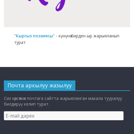
"Кыргыз поэзиясы"
- күнүнө бирден ыр жарыяланып
турат
Почта аркылуу жазылуу
Сиз көрсөткөн почтага сайтта жарыяланган макала тууралуу
билдирүү келип турат.
E-
mail
дарек