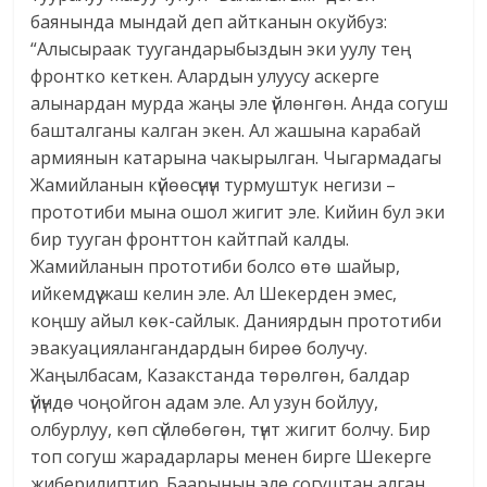
баянында мындай деп айтканын окуйбуз:
“Алысыраак туугандарыбыздын эки уулу тең
фронтко кеткен. Алардын улуусу аскерге
алынардан мурда жаңы эле үйлөнгөн. Анда согуш
башталганы калган экен. Ал жашына карабай
армиянын катарына чакырылган. Чыгармадагы
Жамийланын күйөөсүнүн турмуштук негизи –
прототиби мына ошол жигит эле. Кийин бул эки
бир тууган фронттон кайтпай калды.
Жамийланын прототиби болсо өтө шайыр,
ийкемдүү жаш келин эле. Ал Шекерден эмес,
коңшу айыл көк-сайлык. Даниярдын прототиби
эвакуациялангандардын бирөө болучу.
Жаңылбасам, Казакстанда төрөлгөн, балдар
үйүндө чоңойгон адам эле. Ал узун бойлуу,
олбурлуу, көп сүйлөбөгөн, түнт жигит болчу. Бир
топ согуш жарадарлары менен бирге Шекерге
жиберилиптир. Баарынын эле согуштан алган