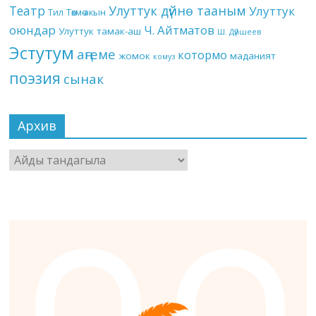
Театр
Улуттук дүйнө тааным
Улуттук
Төкмө акын
Тил
оюндар
Ч. Айтматов
Улуттук тамак-аш
Ш. Дүйшеев
Эстутум
аңгеме
котормо
жомок
маданият
комуз
поэзия
сынак
Архив
Архив