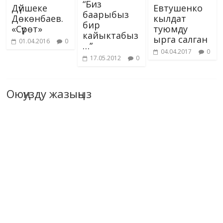
“Биз
Дүйшеке
Евтушенко
баарыбыз
Дөкөнбаев.
кылдат
бир
«Сүрөт»
туюмду
кайыктабыз
ырга салган
01.04.2016
0
…”
04.04.2017
0
17.05.2012
0
Оюңузду жазыңыз