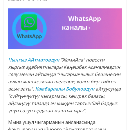
Чыңгыз Айтматовдун
“Жамийла” повести
кыргыз адабиятчылары Кеңешбек Асаналиевдин
сөзү менен айтканда “чыгармачылык бешенесин
ачкан жаш кезинин шедеври, колго бир тийген
асыл заты”,
Камбараалы Бобуловдун
айтуусунда
“сүйгүнчүктүү чыгармасы, көкүрөк баласы,
айдыңдуу талаада эч кимден тартынбай бардык
үнүн созуп ырдаган жаштык ыры”.
Мына ушул чыгарманын айланасында
фактыларды жыйноого айтматовтаануучу,