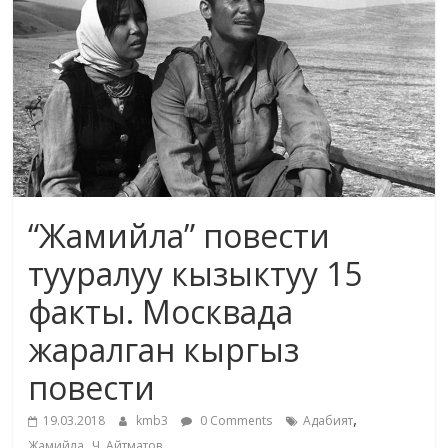
маданияты
жана
адабияты
“Жамийла” повести
тууралуу кызыктуу 15
факты. Москвада
жаралган кыргыз
повести
,
19.03.2018
kmb3
0 Comments
Адабият
,
Жамийла
Ч. Айтматов