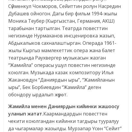
Сүймөнкул Чокморов, Сейиттин ролун Насредин
Дубашев ойногон. Дагы бир фильм 1994-жылы
Моника Теубер (Кыргызстан, Германия, АКШ)
тарабынан тартылган. Театрда повесттин
негизинде Нурмаханов инсценировка жазып,
Абдыкалыков сахналаштырган. Операда 1961-
жылы Кыргыз мамлекеттик опера жана балет
театрында Раухвергер музыкасын жазган
“Жамийла” операсы ушул повестин негизинде
коюлган. Музыкада казак композитору Илья
Жакановдун “Даниярдын ыры”, “Жамийланын
ыры”, Бек Борбиевдин “Жамийла” деген
обондору ырдалып жүрөт.
Жамийла менен Даниярдын кийинки жашоосу
уланып жатат.
Каармандардын повесттен
чекити коюлгандан кийинки тагдыры тууралуу
да чыгармалар жазылды. Мурзапар Үсөн “Сейит”