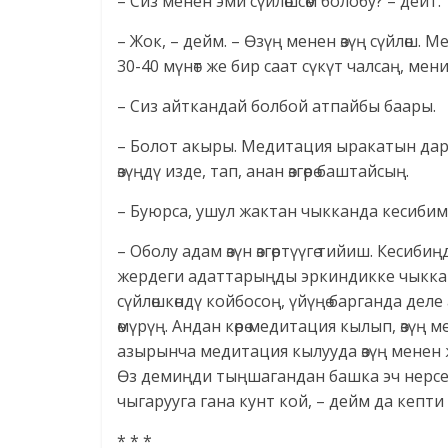
– Сиз менен эми сүйлөшсөм болобу? – дейт.
– Жок, – дейм. – Өзүң менен өзүң сүйлөш. М
30-40 мүнөт же бир саат сүкүт чалсаң, ме
– Сиз айткандай болбой атпайбы баары.
– Болот акыры. Медитация ыракатын даро
өзүңдү изде, тап, анан өзгөрө баштайсың.
– Буюрса, ушул жактан чыкканда кесибимди
– Оболу адам өзүн өзгөртүүгө тийиш. Кесибиң
жердеги адаттарыңды эркиндикке чыкка
сүйлөшкөндү койбосоң, үйүңө барганда деле
өмүрүң. Андан көрө медитация кылып, өзүң мен
азырынча медитация кылууда өзүң менен ж
Өз демиңди тыңшагандан башка эч нерсе
чыгарууга гана кунт кой, – дейм да кепти 
* * *