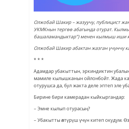
Олжобай Шакир – жазуучу, публицист жа
УКМКнын тергөө абагында отурат. Кылмы
башаламандыктар”) менен кылмыш иши коз
Олжобай Шакир абактан жазган үчүнчү к
* * *
Адамдар убакыттын, эркиндиктин убалын
мамиле кылышканын ойлонбойт. Жада кал
отурушса да, бул жакта деле эптеп эле уба
Бирине бири камерадан кыйкыргандар:
– Эмне кылып отурасың?
– Убакытты өлтүрүш үчүн китеп окудум. Өз