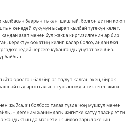
 кылбасын баарын тыкан, шашпай, болгон дитин коюп
-аштын кенедей күкүмүн ысырап кылбай түгөткүң келет.
кандай азап менен бул жакка киргизилгенин ар бир
лган, керектүү оокатың келип калар болсо, андан өткөн
үргөндө кенедей нерсеге кубанганды унутат экенбиз.
бурбайбыз.
кыйта оролгон бал бир аз төгүлүп калган экен, бирок
н шашпай сыдырып салып отурганымды тиктеген жигит
ен жыйса, эч болбосо талаа түздөн чоң мүшкүл менен
йлы, – дегеним жанымдагы жигитке катуу таасир этти
айда жандыктын да мээнетин сыйлоо зарыл экенин