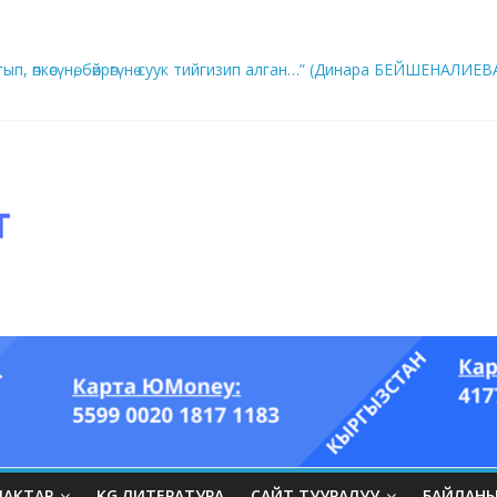
ып, өпкөсүнө, бөйрөгүнө суук тийгизип алган…” (Динара БЕЙШЕНАЛИЕВ
ры он үч акындын котормосунда
ЛАКТАР
KG ЛИТЕРАТУРА
САЙТ ТУУРАЛУУ
БАЙЛАН