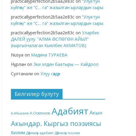
practicallyperfection2b5aa2e83c
on
“Улуктун
күйгөнү” же “С… га” жазылган ырлардын сыры
practicallyperfection2b5aa2e83c
on
“Улуктун
күйгөнү” же “С… га” жазылган ырлардын сыры
practicallyperfection2b5aa2e83c
on
Уларбек
ДАЛЕЙ уулу. “АЛМА ӨСПӨГӨН АЙЫЛ”
(кыргызчалаган Кыялбек АКМАТОВ)
Nusya
on
Мадина ТУРАЕВА
Нұрлан
on
Эки элдин баатыры — Кайдоол
Султанали
on
Улуу сөздөр
Белгилер булуту
Адабият
Акын
А.Осмонов
А.Абыкаев
Акындар. Кыргыз поэзиясы
Билим
Дүйнөлүк адабият
Дүйнөлүк поэзия