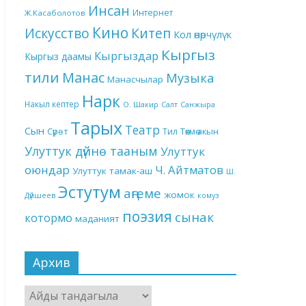
Инсан
Интернет
Ж.Касаболотов
Кино
Китеп
Искусство
Кол өнөрчүлүк
Кыргыз
Кыргыздар
Кыргыз даамы
тили
Манас
Музыка
Манасчылар
Нарк
Накыл кептер
О. Шакир
Салт
Санжыра
Тарых
Театр
Сын
Төкмө акын
Сүрөт
Тил
Улуттук дүйнө тааным
Улуттук
оюндар
Ч. Айтматов
Улуттук тамак-аш
Ш.
Эстутум
аңгеме
жомок
Дүйшеев
комуз
поэзия
сынак
котормо
маданият
Архив
Архив