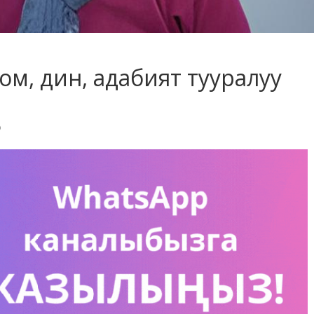
коом, дин, адабият тууралуу
р