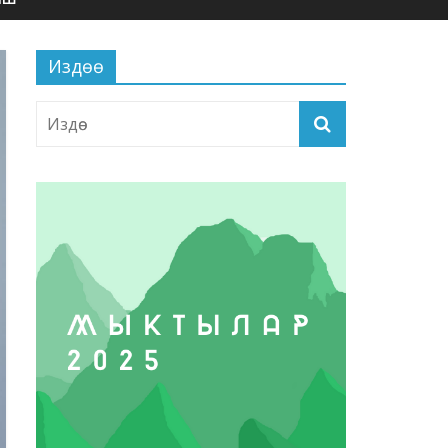
Издөө