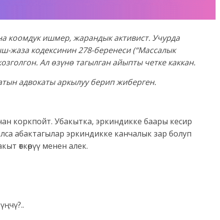
на коомдук ишмер, жарандык активист. Учурда
ш-жаза кодексинин 278-беренеси (“Массалык
голгон. Ал өзүнө тагылган айыпты четке каккан.
атын адвокаты аркылуу берип жиберген.
ан коркпойт. Убакытка, эркиндикке баары кесир
са абактагылар эркиндикке канчалык зар болуп
кыт өткөрүү менен алек.
үңчү?..