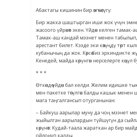
Абактагы кишинин бир өзгөчөлүгү:
Бир жакка шаштырган иши жок үчүн эмне
жасоого үйрөнөт экен. Үйдөн келген тамак
Тамак-аш кандай мээнет менен табылып, 
арестант билет. Кээде эки көзүңдү төрт кы
кубанычың да жок. Көрсө биз эркиндикте ж
Кенедей, майда көрүнгөн нерселерге көңүл 
* * *
Өткөндө үйдөн бал келди. Желим идишке ты
мен пакетке төгүлгөн балды кашык мене
мага таңгалгансып отурганынан:
– Байкуш аарылар муну да чоң мээнет мен
жыйылган аарылардын түйшүгүн да сыйла
көрүнөт: Кудай-таала жараткан ар бир м
ойлонуп калды.