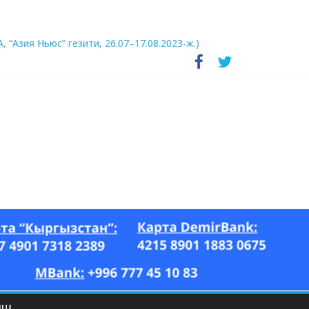
А, “Азия Ньюс” гезити, 26.07–17.08.2023-ж.)
ЫШ