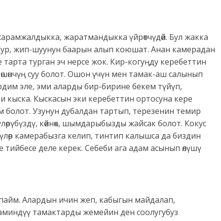
 сарамжалдыкка, жаратмандыкка үйрөтчүдөй. Бул жакка
Кур, жип-шуунун баарын алып коюшат. Анан камерадан
е тарта турган эч нерсе жок. Кир-когуңду керебеттин
өшөнчүң суу болот. Ошон үчүн мен тамак-аш салынып
ердим эле, эми аларды бир-бирине бекем түйүп,
и кыска. Кыскасын эки керебеттин ортосуна кере
м болот. Узунун дубалдан тартып, терезенин темир
лөрүбүздү, көйнөк, шымдарыбызды жайсак болот. Кокус
лөр камерабызга келип, тинтип калышса да биздин
тийбесе деле керек. Себеби ага адам асынып өлүшү
айм. Алардын ичин жеп, кабыгын майдалап,
аминдүү тамактарды жемейин ден соолугубуз