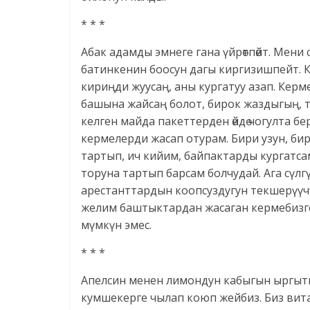
* * *
Абак адамды эмнеге гана үйрөтпөйт. Мени
батинкенин боосун дагы киргизишпейт. 
кириңди жуусаң, аны кургатуу азап. Керм
башына жайсаң болот, бирок жаздыгың, т
келген майда пакеттерден өйдө чогулта б
кермелерди жасап отурам. Бири узун, бир
тартып, ич кийим, байпактарды кургатса
торуна тартып барсам болчудай. Ага сүлгү
арестанттардын коопсуздугун текшерүүчү
желим баштыктардан жасаган кермебизге 
мүмкүн эмес.
* * *
Апелсин менен лимондун кабыгын ыргытп
кумшекерге чылап коюп жейбиз. Биз вит