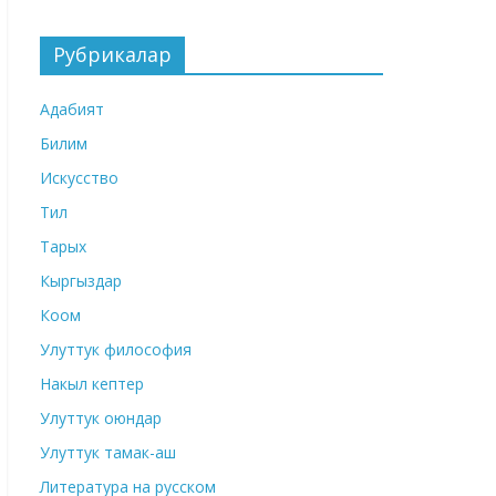
Рубрикалар
Адабият
Билим
Искусство
Тил
Тарых
Кыргыздар
Коом
Улуттук философия
Накыл кептер
Улуттук оюндар
Улуттук тамак-аш
Литература на русском