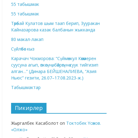
55 табышмак
55 табышмак
Төрөбай Кулатов шым таап берип, Зууракан
Кайназарова казак балбанын жыкканда
80 макал-лакап
Сүйлөбөс кыз
Карачач Чокморова: “Сүймөнкул Көкөмерен
суусуна агып, өпкөсүнө, бөйрөгүнө суук тийгизип
алган…” (Динара БЕЙШЕНАЛИЕВА, “Азия
Ньюс” гезити, 26.07–17.08.2023-ж.)
Табышмактар
Пикирлер
Жыргалбек Касаболот
on
Токтобек Үсөнов.
«Олжо»