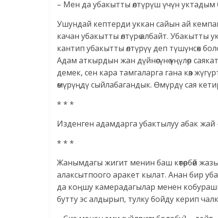
– Мен да убакытты өлтүрүш үчүн уктадым 
Ушундай кептерди уккан сайын ай кемпайл
качан убакытты өлтүрө албайт. Убакытты у
кантип убакытты өлтүрүү деп түшүнсөк болот
Адам аткырдын жан дүйнөсүнө үңүлөр саякат
демек, сен кара тамгаларга гана көз жүгүртү
өмүрүңдү сыйлабагандык. Өмүрдү сая кетир
* * *
Изденген адамдарга убактылуу абак жай – 
* * *
Жанымдагы жигит менин баш көтөрбөй жаз
алаксытпоого аракет кылат. Анан бир уб
да коңшу камерадагылар менен кобурашып у
бутту эс алдырып, тулку бойду керип чал