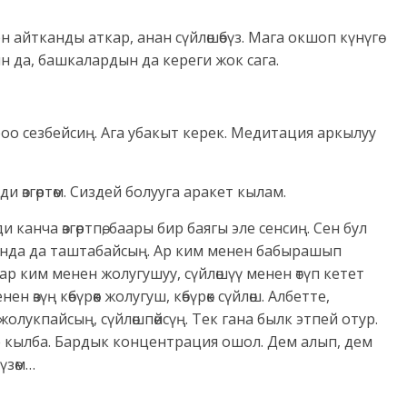
ен айтканды аткар, анан сүйлөшөбүз. Мага окшоп күнүгө
нин да, башкалардын да кереги жок сага.
о сезбейсиң. Ага убакыт керек. Медитация аркылуу
 өзгөртөм. Сиздей болууга аракет кылам.
ди канча өзгөртпө, баары бир баягы эле сенсиң. Сен бул
нда да таштабайсың. Ар ким менен бабырашып
 ар ким менен жолугушуу, сүйлөшүү менен өтүп кетет
ен өзүң көбүрөөк жолугуш, көбүрөк сүйлөш. Албетте,
олукпайсың, сүйлөшпөйсүң. Тек гана былк этпей отур.
 кылба. Бардык концентрация ошол. Дем алып, дем
үзөм…