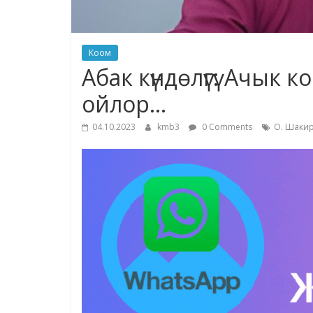
Коом
Абак күндөлүгү: Ачык 
ойлор…
04.10.2023
kmb3
0 Comments
О. Шаки