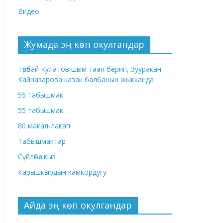
Видео
Жумада эң көп окулгандар
Төрөбай Кулатов шым таап берип, Зууракан
Кайназарова казак балбанын жыкканда
55 табышмак
55 табышмак
80 макал-лакап
Табышмактар
Сүйлөбөс кыз
Карышкырдын камкордугу
Айда эң көп окулгандар