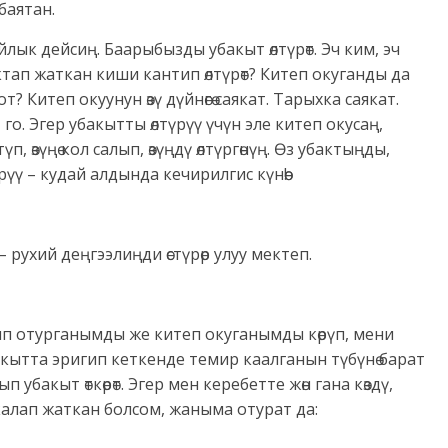
баятан.
ык дейсиң. Баарыбызды убакыт өлтүрөт. Эч ким, эч
ктап жаткан киши кантип өлтүрөт? Китеп окуганды да
? Китеп окуунун өзү дүйнөгө саякат. Тарыхка саякат.
 го. Эгер убакытты өлтүрүү үчүн эле китеп окусаң,
п, өзүңө кол салып, өзүңдү өлтүргөнүң. Өз убактыңды,
үү – кудай алдында кечирилгис күнөө!
рухий деңгээлиңди өстүрөр улуу мектеп.
ып отурганымды же китеп окуганымды көрүп, мени
акытта эригип кеткенде темир каалганын түбүнө барат
бакыт өткөрөт. Эгер мен керебетте жөн гана көздү,
калап жаткан болсом, жаныма отурат да: