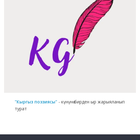
"Кыргыз поэзиясы"
- күнүнө бирден ыр жарыяланып
турат