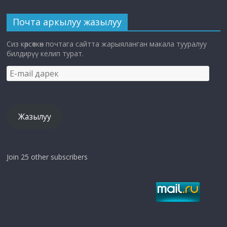
Почта аркылуу жазылуу
Сиз көрсөткөн почтага сайтта жарыяланган макала тууралуу
билдирүү келип турат.
E-
mail
дарек
Жазылуу
Join 25 other subscribers