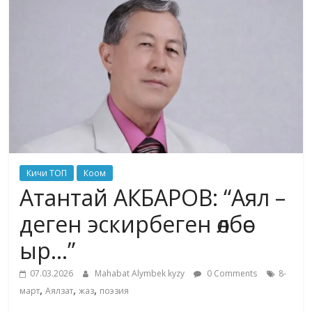
жана
адабияты
Кичи ТОП
Коом
Атантай АКБАРОВ: “Аял –
деген эскирбеген өлбөс
ыр…”
07.03.2026
Mahabat Alymbek kyzy
0 Comments
8-
,
,
,
март
Аялзат
жаз
поэзия