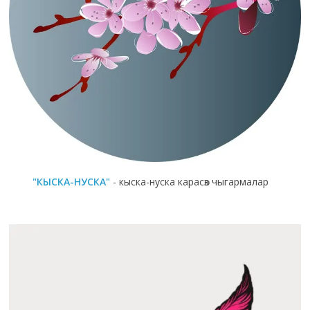
"КЫСКА-НУСКА"
- кыска-нуска карасөз чыгармалар