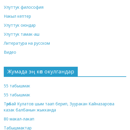
Улуттук философия
Накыл кептер
Улуттук оюндар
Улуттук тамак-аш
Литература на русском
Видео
Жумада эң көп окулгандар
55 табышмак
55 табышмак
Төрөбай Кулатов шым таап берип, Зууракан Кайназарова
казак балбанын жыкканда
80 макал-лакап
Табышмактар