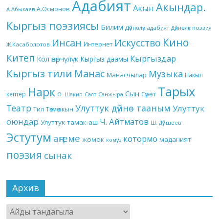
Адабият
Акындар.
Акын
А.Осмонов
А.Абыкаев
Кыргыз поэзиясы
Билим
Дүйнөлүк адабият
Дүйнөлүк поэзия
Кино
Инсан
Искусство
Интернет
Ж.Касаболотов
Китеп
Кыргыздар
Кол өнөрчүлүк
Кыргыз даамы
Кыргыз тили
Манас
Музыка
Манасчылар
Накыл
Тарых
Нарк
Сын
кептер
Сүрөт
О. Шакир
Салт
Санжыра
Театр
Улуттук дүйнө тааным
Улуттук
Төкмө акын
Тил
оюндар
Ч. Айтматов
Улуттук тамак-аш
Ш. Дүйшеев
Эстутум
аңгеме
котормо
жомок
маданият
комуз
поэзия
сынак
Архив
Архив