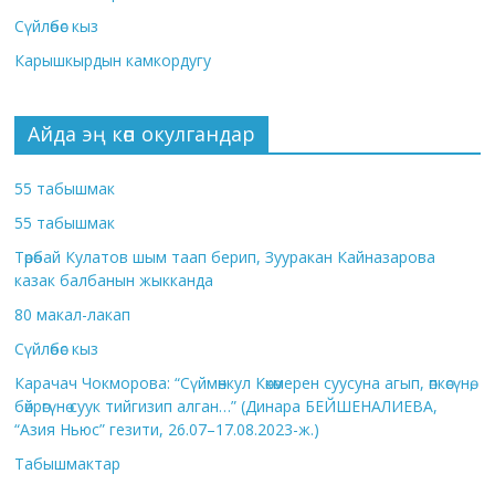
Сүйлөбөс кыз
Карышкырдын камкордугу
Айда эң көп окулгандар
55 табышмак
55 табышмак
Төрөбай Кулатов шым таап берип, Зууракан Кайназарова
казак балбанын жыкканда
80 макал-лакап
Сүйлөбөс кыз
Карачач Чокморова: “Сүймөнкул Көкөмерен суусуна агып, өпкөсүнө,
бөйрөгүнө суук тийгизип алган…” (Динара БЕЙШЕНАЛИЕВА,
“Азия Ньюс” гезити, 26.07–17.08.2023-ж.)
Табышмактар