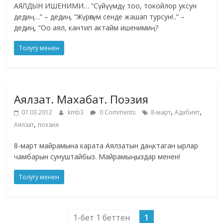
АЯЛДЫН ИШЕНИМИ… “Сүйүүмдү тоо, токойлор уксун
дедиң…” – дедиң. “Жүрөгүм сенде жашап турсун!..” –
дедиң, “Оо аял, кантип актайм ишенимиң?
Толугу менен
Аялзат. Махабат. Поэзия
,
,
07.03.2012
kmb3
0 Comments
8-март
Адабият
,
Аялзат
поэзия
8-март майрамына карата Аялзатын даңктаган ырлар
чамбарын сунуштайбыз. Майрамыңыздар менен!
Толугу менен
1-бет 1 беттен
1