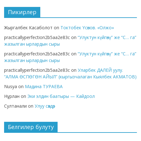
Пикирлер
Жыргалбек Касаболот
on
Токтобек Үсөнов. «Олжо»
practicallyperfection2b5aa2e83c
on
“Улуктун күйгөнү” же “С… га”
жазылган ырлардын сыры
practicallyperfection2b5aa2e83c
on
“Улуктун күйгөнү” же “С… га”
жазылган ырлардын сыры
practicallyperfection2b5aa2e83c
on
Уларбек ДАЛЕЙ уулу.
“АЛМА ӨСПӨГӨН АЙЫЛ” (кыргызчалаган Кыялбек АКМАТОВ)
Nusya
on
Мадина ТУРАЕВА
Нұрлан
on
Эки элдин баатыры — Кайдоол
Султанали
on
Улуу сөздөр
Белгилер булуту