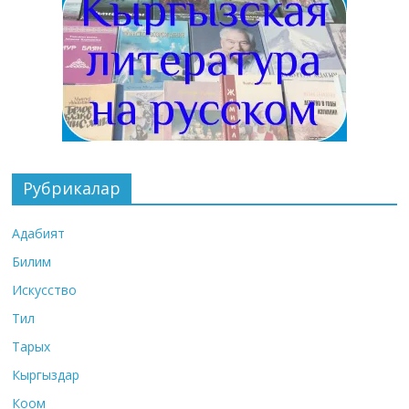
Рубрикалар
Адабият
Билим
Искусство
Тил
Тарых
Кыргыздар
Коом