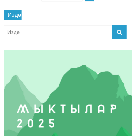
Издөө