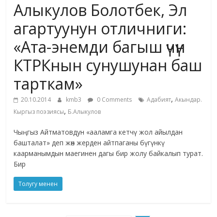
Алыкулов Болотбек, Эл
агартуунун отличниги:
«Ата-энемди багыш үчүн
КТРКнын сунушунан баш
тарткам»
,
20.10.2014
kmb3
0 Comments
Адабият
Акындар.
,
Кыргыз поэзиясы
Б.Алыкулов
Чыңгыз Айтматовдун «ааламга кетчү жол айылдан
башталат» деп жөн жерден айтпаганы бүгүнкү
каарманымдын маегинен дагы бир жолу байкалып турат.
Бир
Толугу менен