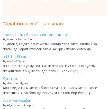
"Адабий ордо" сайтынан:
Руханий азык берген “Сен эмген эмчек”
by Аленов Бахпурбек
“…Апамды сууга алып жатышканда тартылган көшөгөнүн баш
жагында карап отурган элем. Акыркы жолу болсо да […]
#13-14 (55 сөз)
by Адабий Ордо
#13 Пальто Турмушка чыгып жаткан кыз жашыл түстөгү
жеңил пальтону өзү тандап алган. Бирок бир […]
Сугатчы
by Долоева Нургүл
(аңгеме) Атасы менен баласы сугат талаасы менен келе
жатышты. Жол боюнда эскилиги жеткен бир бут […]
Алгачкы махабат
by Айдаралиев Асыран