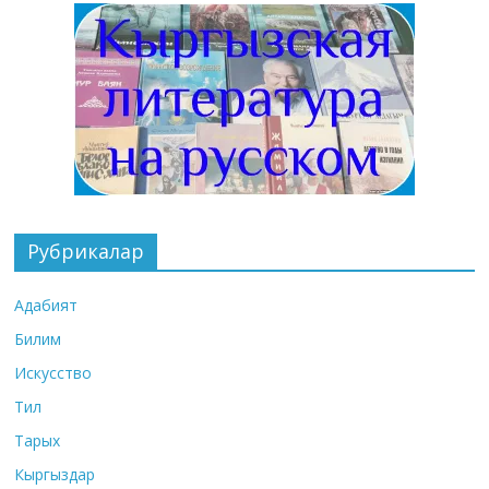
Рубрикалар
Адабият
Билим
Искусство
Тил
Тарых
Кыргыздар