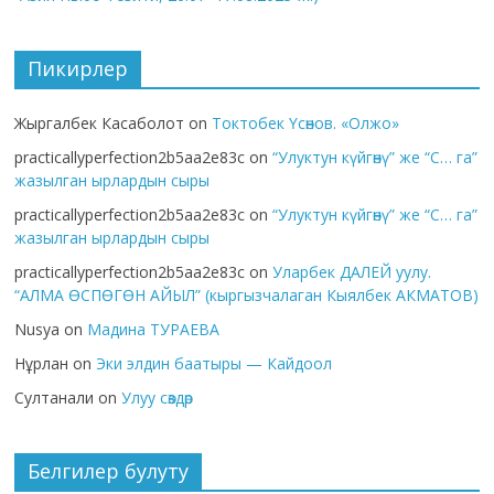
Пикирлер
Жыргалбек Касаболот
on
Токтобек Үсөнов. «Олжо»
practicallyperfection2b5aa2e83c
on
“Улуктун күйгөнү” же “С… га”
жазылган ырлардын сыры
practicallyperfection2b5aa2e83c
on
“Улуктун күйгөнү” же “С… га”
жазылган ырлардын сыры
practicallyperfection2b5aa2e83c
on
Уларбек ДАЛЕЙ уулу.
“АЛМА ӨСПӨГӨН АЙЫЛ” (кыргызчалаган Кыялбек АКМАТОВ)
Nusya
on
Мадина ТУРАЕВА
Нұрлан
on
Эки элдин баатыры — Кайдоол
Султанали
on
Улуу сөздөр
Белгилер булуту