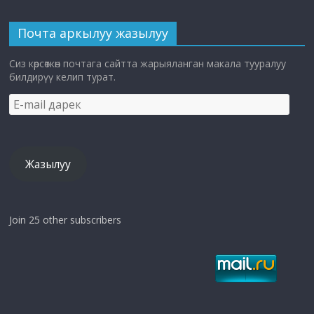
Почта аркылуу жазылуу
Сиз көрсөткөн почтага сайтта жарыяланган макала тууралуу
билдирүү келип турат.
E-
mail
дарек
Жазылуу
Join 25 other subscribers