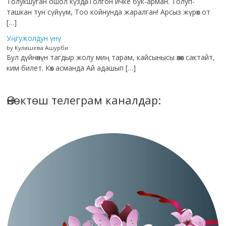
Толукшуган ошол күздө, Толгон ичке бук-арман. Толуп-
ташкан тун сүйүүм, Тоо койнунда жаралган! Арсыз жүрөк от
[…]
Уңгужолдун үнү
by Кулишева Ашурби
Бул дүйнөнүн тагдыр жолу миң тарам, кайсынысы өзөк сактайт,
ким билет. Көк асманда Ай адашып […]
Өнөктөш телеграм каналдар: