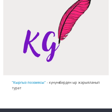
"Кыргыз поэзиясы"
- күнүнө бирден ыр жарыяланып
турат