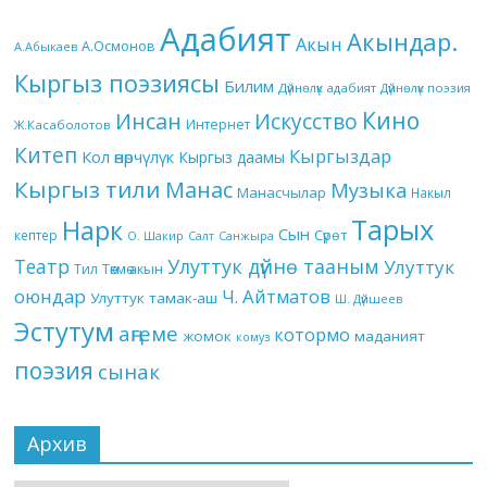
Адабият
Акындар.
Акын
А.Осмонов
А.Абыкаев
Кыргыз поэзиясы
Билим
Дүйнөлүк адабият
Дүйнөлүк поэзия
Кино
Инсан
Искусство
Интернет
Ж.Касаболотов
Китеп
Кыргыздар
Кол өнөрчүлүк
Кыргыз даамы
Кыргыз тили
Манас
Музыка
Манасчылар
Накыл
Тарых
Нарк
Сын
кептер
Сүрөт
О. Шакир
Салт
Санжыра
Театр
Улуттук дүйнө тааным
Улуттук
Төкмө акын
Тил
оюндар
Ч. Айтматов
Улуттук тамак-аш
Ш. Дүйшеев
Эстутум
аңгеме
котормо
жомок
маданият
комуз
поэзия
сынак
Архив