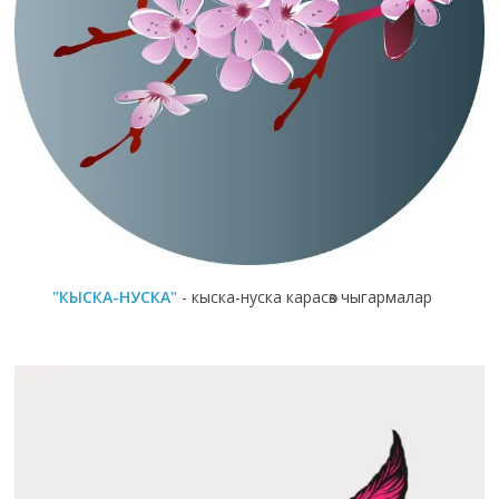
"КЫСКА-НУСКА"
- кыска-нуска карасөз чыгармалар