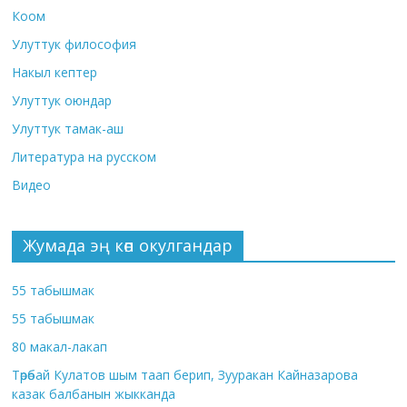
Коом
Улуттук философия
Накыл кептер
Улуттук оюндар
Улуттук тамак-аш
Литература на русском
Видео
Жумада эң көп окулгандар
55 табышмак
55 табышмак
80 макал-лакап
Төрөбай Кулатов шым таап берип, Зууракан Кайназарова
казак балбанын жыкканда