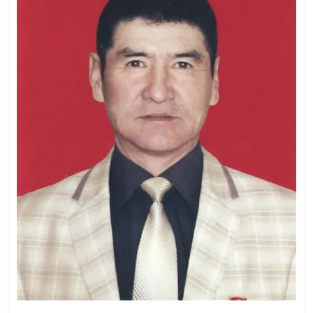
жана
адабияты