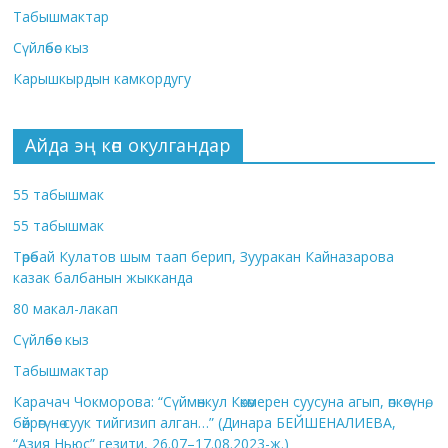
Табышмактар
Сүйлөбөс кыз
Карышкырдын камкордугу
Айда эң көп окулгандар
55 табышмак
55 табышмак
Төрөбай Кулатов шым таап берип, Зууракан Кайназарова
казак балбанын жыкканда
80 макал-лакап
Сүйлөбөс кыз
Табышмактар
Карачач Чокморова: “Сүймөнкул Көкөмерен суусуна агып, өпкөсүнө,
бөйрөгүнө суук тийгизип алган…” (Динара БЕЙШЕНАЛИЕВА,
“Азия Ньюс” гезити, 26.07–17.08.2023-ж.)