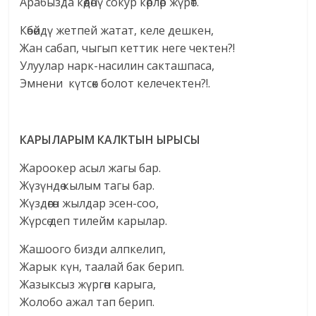
Арабызда көөдөнү сокур көрлөр жүрөт.
Көбөйдү жетпей жатат, келе дешкен,
Жан сабап, чыгып кеттик неге чектен?!
Улуулар нарк-насилин сакташпаса,
Эмнени күтсөк болот келечектен?!.
КАРЫЛАРЫМ КАЛКТЫН ЫРЫСЫ
Жароокер асыл жагы бар.
Жүзүндө кылым тагы бар.
Жүздөгөн жылдар эсен-соо,
Жүрсө деп тилейм карылар.
Жашоого бизди алпкелип,
Жарык күн, таалай бак берип.
Жазыксыз жүргөн карыга,
Жолобо ажал тап берип.