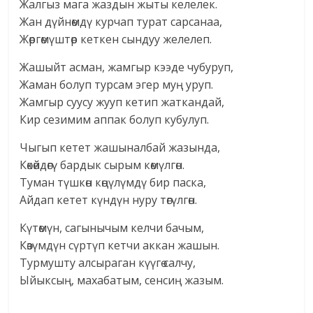
Жалгыз мага жаздын жыты келелек.
Жан дүйнөмдү курчап турат сарсанаа,
Жөргөмүштөр кеткен сындуу желелеп.
Жашыйт асман, жамгыр кээде чубуруп,
Жаман болуп турсам эгер муң уруп.
Жамгыр суусу жууп кетип жаткандай,
Кир сезимим аппак болуп кубулуп.
Чыгып кетет жашыналбай жазында,
Көкөйдөгү бардык сырым көмүлгөн.
Туман түшкөн көңүлүмдү бир паска,
Айдап кетет күндүн нуру төгүлгөн.
Күтөмүн, сагынычым келчи бачым,
Көзүмдүн сүртүп кетчи аккан жашын.
Турмушту алсыраган күүгө салчу,
Ыйыксың, махабатым, сенсиң жазым.