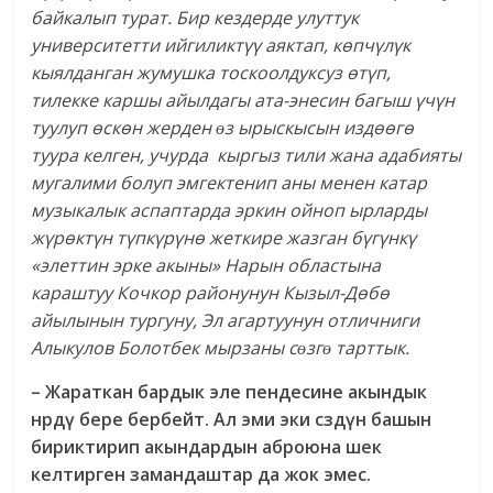
байкалып турат. Бир кездерде улуттук
университетти ийгиликт
үү аяктап, к
өпч
үл
үк
кыялданган жумушка тоскоолдуксуз
өт
үп,
тилекке каршы айылдагы ата-энесин багыш
үч
үн
туулуп
өск
өн жерден
ɵз ырыскысын изд
өөг
ө
туура келген, учурда кыргыз тили жана адабияты
мугалими болуп эмгектенип аны менен катар
музыкалык аспаптарда эркин ойноп ырларды
ж
үр
өкт
үн т
үпк
үр
үн
ө жеткире жазган б
үг
үнк
ү
«элеттин эрке акыны» Нарын областына
караштуу Кочкор районунун Кызыл-Д
өб
ө
айылынын тургуну, Эл агартуунун отличниги
Алыкулов Болотбек мырзаны с
ɵзг
ɵ тарттык.
–
Жараткан бардык эле пендесине акындык
н
рд
ү
бере бербейт. Ал эми эки с
зд
ү
н башын
бириктирип акындардын аброюна шек
келтирген замандаштар да жок эмес.