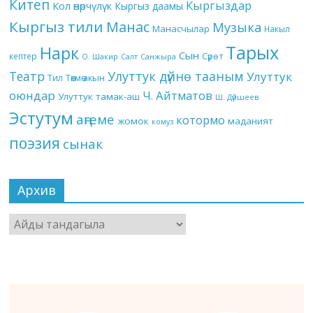
Китеп
Кыргыздар
Кол өнөрчүлүк
Кыргыз даамы
Кыргыз тили
Манас
Музыка
Манасчылар
Накыл
Тарых
Нарк
Сын
кептер
Сүрөт
О. Шакир
Салт
Санжыра
Театр
Улуттук дүйнө тааным
Улуттук
Төкмө акын
Тил
оюндар
Ч. Айтматов
Улуттук тамак-аш
Ш. Дүйшеев
Эстутум
аңгеме
котормо
жомок
маданият
комуз
поэзия
сынак
Архив
Архив