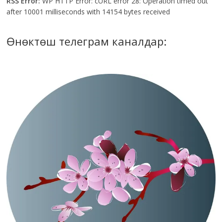
RSS Error:
WP HTTP Error: cURL error 28: Operation timed out
after 10001 milliseconds with 14154 bytes received
Өнөктөш телеграм каналдар: