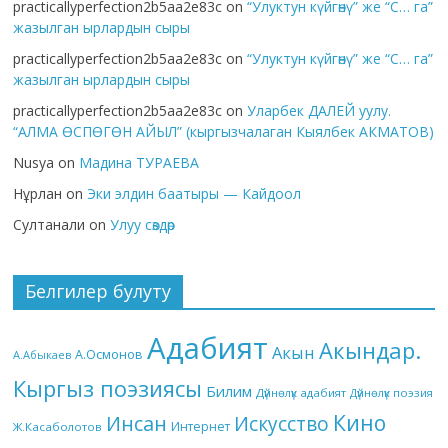
practicallyperfection2b5aa2e83c
on
“Улуктун күйгөнү” же “С… га”
жазылган ырлардын сыры
practicallyperfection2b5aa2e83c
on
“Улуктун күйгөнү” же “С… га”
жазылган ырлардын сыры
practicallyperfection2b5aa2e83c
on
Уларбек ДАЛЕЙ уулу.
“АЛМА ӨСПӨГӨН АЙЫЛ” (кыргызчалаган Кыялбек АКМАТОВ)
Nusya
on
Мадина ТУРАЕВА
Нұрлан
on
Эки элдин баатыры — Кайдоол
Султанали
on
Улуу сөздөр
Белгилер булуту
Адабият
Акындар.
Акын
А.Осмонов
А.Абыкаев
Кыргыз поэзиясы
Билим
Дүйнөлүк адабият
Дүйнөлүк поэзия
Кино
Инсан
Искусство
Интернет
Ж.Касаболотов