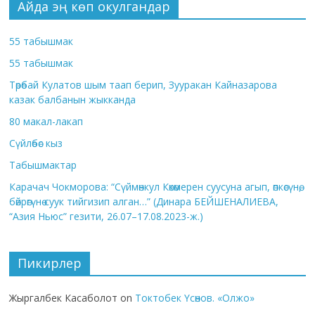
Айда эң көп окулгандар
55 табышмак
55 табышмак
Төрөбай Кулатов шым таап берип, Зууракан Кайназарова
казак балбанын жыкканда
80 макал-лакап
Сүйлөбөс кыз
Табышмактар
Карачач Чокморова: “Сүймөнкул Көкөмерен суусуна агып, өпкөсүнө,
бөйрөгүнө суук тийгизип алган…” (Динара БЕЙШЕНАЛИЕВА,
“Азия Ньюс” гезити, 26.07–17.08.2023-ж.)
Пикирлер
Жыргалбек Касаболот
on
Токтобек Үсөнов. «Олжо»