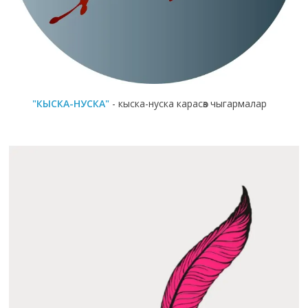
"КЫСКА-НУСКА"
- кыска-нуска карасөз чыгармалар