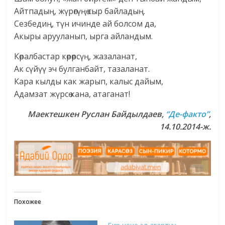
Айтпадың, жүрөгүңө сыр байладың.
Сезбедиң, түн ичинде ай болсом да,
Акыры арууланып, ырга айландым.
Көралбастар көрөөрсүң, жазаланат,
Ак сүйүү эч булганбайт, тазаланат.
Кара кылды как жарып, калыс дайым,
Адамзат жүрсө кана, атаганат!
Маектешкен
Руслан Байдылдаев
,
“Де-факто”
,
14.10.2014-ж.
Похожее