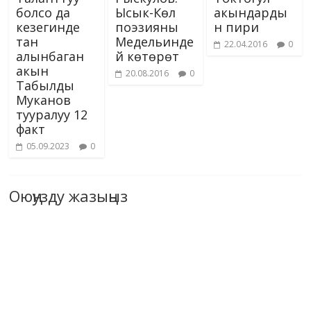
болсо да
Ысык-Көл
акындарды
кезегинде
поэзияны
н пири
тан
Медельинде
22.04.2016
0
алынбаган
й көтөрөт
акын
20.08.2016
0
Табылды
Муканов
тууралуу 12
факт
05.09.2023
0
Оюңузду жазыңыз