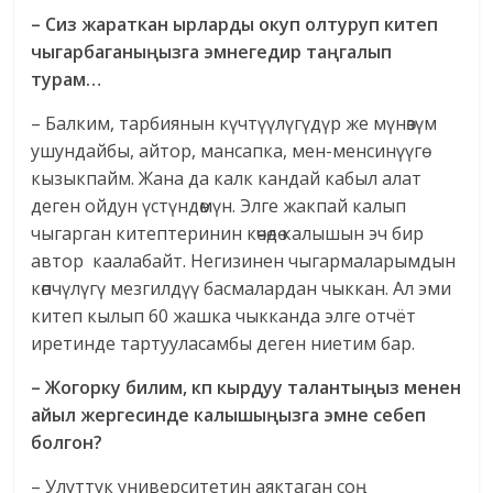
–
Сиз жараткан ырларды окуп олтуруп китеп
чыгарбаганы
ң
ызга эмнегедир та
ң
галып
турам…
– Балким, тарбиянын күчтүүлүгүдүр же мүнөзүм
ушундайбы, айтор, мансапка, мен-менсинүүгө
кызыкпайм. Жана да калк кандай кабыл алат
деген ойдун үстүндөмүн. Элге жакпай калып
чыгарган китептеринин көчөдө калышын эч бир
автор каалабайт. Негизинен чыгармаларымдын
көпчүлүгү мезгилдүү басмалардан чыккан. Ал эми
китеп кылып 60 жашка чыкканда элге отчёт
иретинде тартууласамбы деген ниетим бар.
–
Жогорку билим, к
п кырдуу таланты
ң
ыз менен
айыл жергесинде калышы
ң
ызга эмне
себеп
болгон?
– Улуттук университетин аяктаган соң