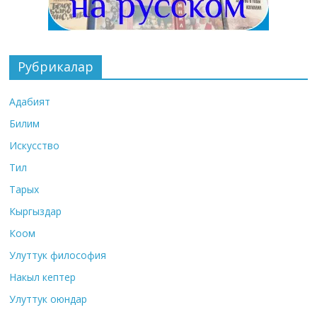
Рубрикалар
Адабият
Билим
Искусство
Тил
Тарых
Кыргыздар
Коом
Улуттук философия
Накыл кептер
Улуттук оюндар