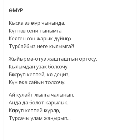
Ө
М
Ү
Р
Кыска ээ өмүр чынында,
Күтпөгөн сени тынымга.
Келген соң жарык дүйнөгө,
Турбайбыз неге кылымга?!
Жыйырма-отуз жашташтын ортосу,
Кылымдан узак болсочу.
Бөксөрүп кетпей, көл деңиз,
Күн өткөн сайын толсочу.
Ай кулайт жылга чалынып,
Анда да болот карылык.
Көөнөрүп кетпей өмүрлөр,
Турсачы улам жаңырып…