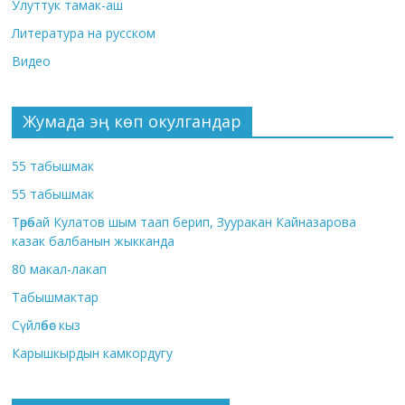
Улуттук тамак-аш
Литература на русском
Видео
Жумада эң көп окулгандар
55 табышмак
55 табышмак
Төрөбай Кулатов шым таап берип, Зууракан Кайназарова
казак балбанын жыкканда
80 макал-лакап
Табышмактар
Сүйлөбөс кыз
Карышкырдын камкордугу