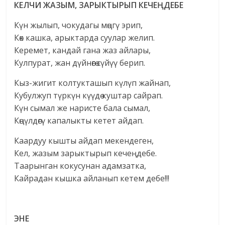
КЕЛЧИ ЖАЗЫМ, ЗАРЫКТЫРЫП КЕЧЕ
Ң
ДЕБЕ
Күн жылып, чокудагы мөңгү эрип,
Көк кашка, арыктарда суулар желип.
Керемет, кандай гана жаз айлары,
Кулпурат, жан дүйнөгө сүйүү берип.
Кыз-жигит колтукташып күлүп жайнап,
Кубулжуп түркүн күүдө куштар сайрап.
Күн сымал же наристе бала сымал,
Көңүлдөгү капалыкты кетет айдап.
Каардуу кышты айдап мекендеген,
Кел, жазым зарыктырып кечеңдебе.
Таарынган кокусунан адамзатка,
Кайрадан кышка айланып кетем дебе!!!
ЭНЕ