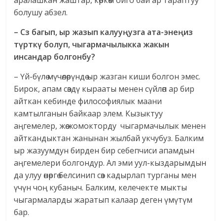
аралашкан жаштар, көркөм ойго бай ар тараптуу
болушу абзел.
–
С
з багып, ыр жазып калуу
ң
узга ата-эне
ң
из
т
ү
ртк
ү
болуп, чыгармачылыкка жакын
инсандар болгонбу?
– Үй-бүлө мүчөлөрүндө ыр жазган киши болгон эмес.
Бирок, апам сөздү кырааты менен сүйлөп ар бир
айткан кебинде философиялык маани
камтылганын байкаар элем. Кызыктуу
аңгемелер, жөө жомокторду чыгармачылык менен
айткандыктан жанынан жылбай укчубуз. Балким
ыр жазуумдун бирден бир себепчиси апамдын
аңгемелери болгондур. Ал эми уул-кыздарымдын
да улуу өнөргө белсинип сөз кадырлап турганы мен
үчүн чоң кубаныч. Балким, келечекте мыкты
чыгармаларды жаратып калаар деген үмүтүм
бар.