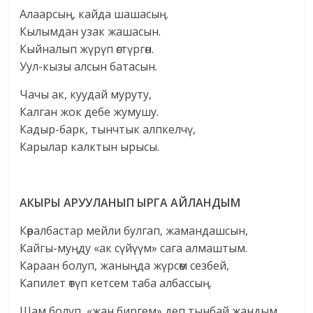
Алаарсың, кайда шашасың.
Кылымдан узак жашасын.
Кыйналып жүрүп өстүргөн.
Уул-кызы алсын батасын.
Чачы ак, куудай муруту,
Калган жок дебе жумушу.
Кадыр-барк, тынчтык алпкелчү,
Карылар калктын ырысы.
АКЫРЫ АРУУЛАНЫП ЫРГА АЙЛАНДЫМ
Көралбастар мейли булгап, жамандашсын,
Кайгы-муңду «ак сүйүүм» сага алмаштым.
Караан болуп, жаныңда жүрсөм сезбей,
Капилет өтүп кетсем таба албассың.
Шам болуп, «жан биргем» деп тынбай жандым,