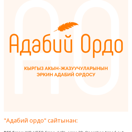
"Адабий ордо" сайтынан: