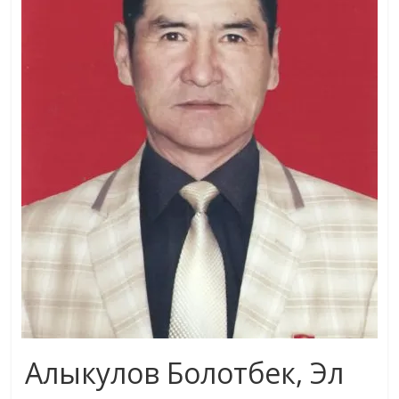
жана
адабияты
Алыкулов Болотбек, Эл