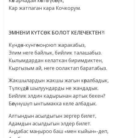
Көк арчадай көктө түбөлүк,
Кар жатпаган кара Кочкорум.
ЭМНЕНИ К
Ү
ТС
Ө
К БОЛОТ КЕЛЕЧЕКТЕН
?!
Күндөн-күнгө чоңоюп жаракабыз,
Элим неге байлык, бийлик талашабыз.
Кылымдардан келаткан биримдиктен,
Кыргызым ай, неге оолактап баратабыз.
Жакшылардын жакшы жагын көралбадык,
Түлкүдөй шылуундарды не жандадык.
Бийлик элдин кадырынан артык бекен?
Бөлүнүшүп ынтымакка келе албадык.
Алтындын асылдыгын зергер билет,
Адамдын асылдыгын элдер билет.
Аңдабас маңыроо баш «мен кыйын»-деп,