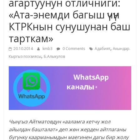
агартуунун отличниги:
«Ата-энемди багыш үчүн
КТРКнын сунушунан баш
тарткам»
,
20.10.2014
kmb3
0 Comments
Адабият
Акындар.
,
Кыргыз поэзиясы
Б.Алыкулов
Чы
ңгыз Айтматовдун «ааламга кетч
ү жол
айылдан башталат» деп ж
өн жерден айтпаганы
б
үг
үнк
ү каарманымдын маегинен дагы бир жолу