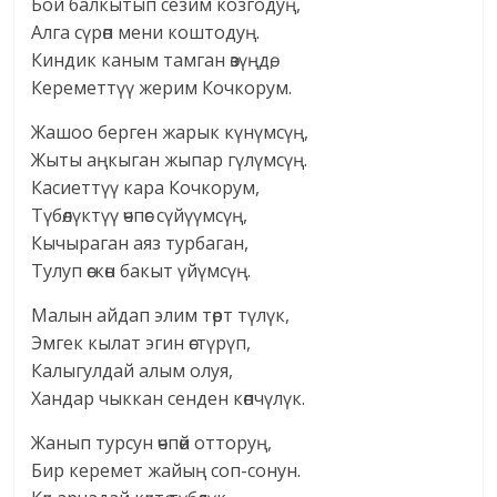
Бой балкытып сезим козгодуң,
Алга сүрөп мени коштодуң.
Киндик каным тамган өзүңдө,
Кереметтүү жерим Кочкорум.
Жашоо берген жарык күнүмсүң,
Жыты аңкыган жыпар гүлүмсүң.
Касиеттүү кара Кочкорум,
Түбөлүктүү өчпөс сүйүүмсүң,
Кычыраган аяз турбаган,
Тулуп өскөн бакыт үйүмсүң.
Малын айдап элим төрт түлүк,
Эмгек кылат эгин өстүрүп,
Калыгулдай алым олуя,
Хандар чыккан сенден көпчүлүк.
Жанып турсун өчпөй отторуң,
Бир керемет жайың соп-сонун.