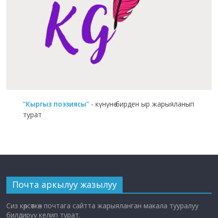
"Кыргыз поэзиясы"
- күнүнө бирден ыр жарыяланып
турат
Почта аркылуу жазылуу
Сиз көрсөткөн почтага сайтта жарыяланган макала тууралуу
билдирүү келип турат.