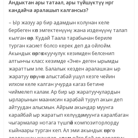
Андыктан ары татаал, ары т
ү
йш
ү
кт
үү
н
рг
кандайча аралашып калгансыз?
– Ыр жазуу ар бир адамдын колунан келе
бербеген көп эмгектенүүнү жана изденүүнү талап
кылган өнөр. Кудай Таала тарабынан бериле
турган касиет болсо керек деп да ойлойм.
Акындык өнөргө окуучулук кезимден белсенип
алтынчы класс кезимде «Эне» деген ырымды
жараттым эле. Балалык кезден аралашкан ыр
жаратуу өнөрүнөн алыстабай ушул кезге чейин
илхом келе калган учурда кагаз бетине
чиймелеп калам. Ар бир ыр жаратуучулардын
ырларынын маанисин карабай туруп акын деп
айтуудан алысмын. Айрым акындар муунга
карайбай ыр жаратып келүүдө, муунга каралбаган
чыгармалар нотага түшпөй композиторлорду
кыйнаары турган кеп. Ал эми акындык өнөргө