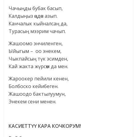
Чачыңды бубак басып,
Калдыңыз өңдөн азып.
Канчалык кыйналсаң да,
Турасың мээрим чачып.
Жашоомо энчиленген,
Ыйыгым – оо энекем,
Чыкпайсың түк эсимден,
Кай жакта жүрсөм да мен.
Жароокер пейили кенен,
Болбоско кейибеген.
Жашоодо бактылуумун,
Энекем сени менен.
КАСИЕТТ
ҮҮ
КАРА КОЧКОРУМ!