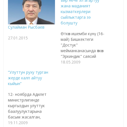
Бир нече эл агартуу
жана маданият
кызматкерлери
сыйлыктарга ээ
болушту
Сулайман Рысбаев
Өткөн ишемби күнү (16-
27.01.2015
май) Бишкектеги
"Достук"
мейманканасында өткөн
"Эркиндик" саясий
партиясынын IX
18.05.2009
курултайында
“Улуттун руху турган
партиянын бир нече
жерде калп айтуу
аймактардагы эл
кыйын”
агартуу жана маданият
тармактарында
12- ноябрда Адилет
иштеген мүчөлөрү өз
министрлигинде
кесибиндеги мыкты
кыргыздын улуттук
эмгеги үчүн
баалуулуктарына
мамлекеттик
басым жасалган,
наамдарга жана
көрөңгөлүү көөнөрбөс жакшы
19.11.2009
сыйылыктарга ээ