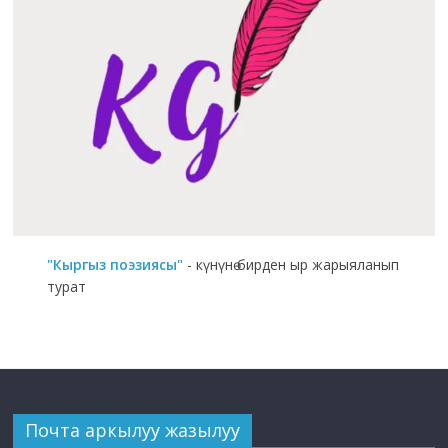
"Кыргыз поэзиясы"
- күнүнө бирден ыр жарыяланып
турат
Почта аркылуу жазылуу