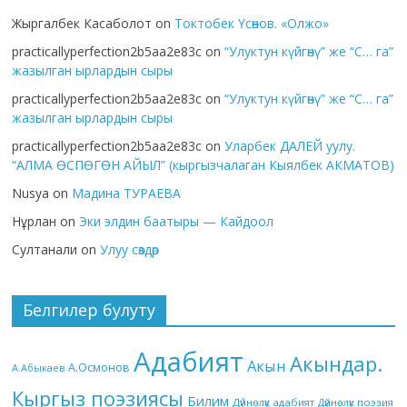
Жыргалбек Касаболот
on
Токтобек Үсөнов. «Олжо»
practicallyperfection2b5aa2e83c
on
“Улуктун күйгөнү” же “С… га”
жазылган ырлардын сыры
practicallyperfection2b5aa2e83c
on
“Улуктун күйгөнү” же “С… га”
жазылган ырлардын сыры
practicallyperfection2b5aa2e83c
on
Уларбек ДАЛЕЙ уулу.
“АЛМА ӨСПӨГӨН АЙЫЛ” (кыргызчалаган Кыялбек АКМАТОВ)
Nusya
on
Мадина ТУРАЕВА
Нұрлан
on
Эки элдин баатыры — Кайдоол
Султанали
on
Улуу сөздөр
Белгилер булуту
Адабият
Акындар.
Акын
А.Осмонов
А.Абыкаев
Кыргыз поэзиясы
Билим
Дүйнөлүк адабият
Дүйнөлүк поэзия