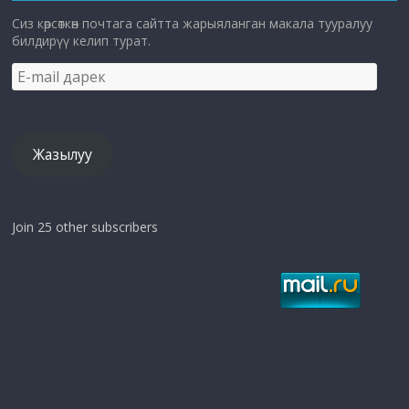
Сиз көрсөткөн почтага сайтта жарыяланган макала тууралуу
билдирүү келип турат.
E-
mail
дарек
Жазылуу
Join 25 other subscribers