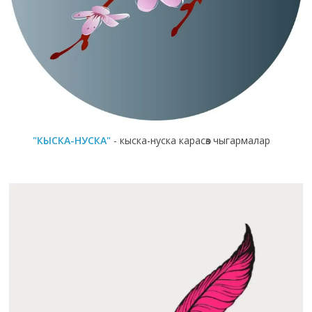
"КЫСКА-НУСКА"
- кыска-нуска карасөз чыгармалар