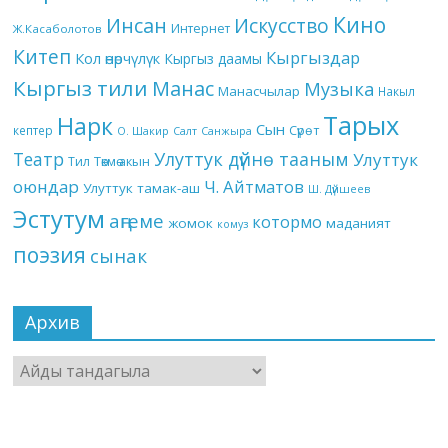
Кино
Инсан
Искусство
Интернет
Ж.Касаболотов
Китеп
Кыргыздар
Кол өнөрчүлүк
Кыргыз даамы
Кыргыз тили
Манас
Музыка
Манасчылар
Накыл
Тарых
Нарк
Сын
кептер
Сүрөт
О. Шакир
Салт
Санжыра
Театр
Улуттук дүйнө тааным
Улуттук
Төкмө акын
Тил
оюндар
Ч. Айтматов
Улуттук тамак-аш
Ш. Дүйшеев
Эстутум
аңгеме
котормо
жомок
маданият
комуз
поэзия
сынак
Архив
Архив