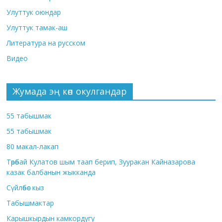
Улуттук оюндар
Улуттук тамак-аш
Литература на русском
Видео
Жумада эң көп окулгандар
55 табышмак
55 табышмак
80 макал-лакап
Төрөбай Кулатов шым таап берип, Зууракан Кайназарова
казак балбанын жыкканда
Сүйлөбөс кыз
Табышмактар
Карышкырдын камкордугу