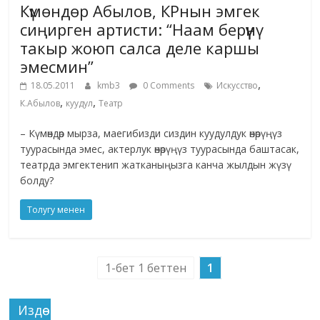
Күмөндөр Абылов, КРнын эмгек
сиңирген артисти: “Наам берүүнү
такыр жоюп салса деле каршы
эмесмин”
,
18.05.2011
kmb3
0 Comments
Искусство
,
,
К.Абылов
куудул
Театр
– Күмөндөр мырза, маегибизди сиздин куудулдук өнөрүңүз
туурасында эмес, актерлук өнөрүңүз туурасында баштасак,
театрда эмгектенип жатканыңызга канча жылдын жүзү
болду?
Толугу менен
1-бет 1 беттен
1
Издөө