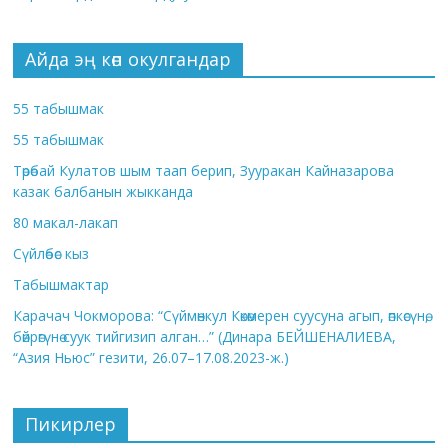
Айда эң көп окулгандар
55 табышмак
55 табышмак
Төрөбай Кулатов шым таап берип, Зууракан Кайназарова
казак балбанын жыкканда
80 макал-лакап
Сүйлөбөс кыз
Табышмактар
Карачач Чокморова: “Сүймөнкул Көкөмерен суусуна агып, өпкөсүнө,
бөйрөгүнө суук тийгизип алган…” (Динара БЕЙШЕНАЛИЕВА,
“Азия Ньюс” гезити, 26.07–17.08.2023-ж.)
Пикирлер