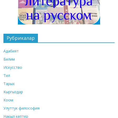
Рубрикалар
Адабият
Билим
Искусство
Тил
Тарых
Кыргыздар
Коом
Улуттук философия
Накыл кептер