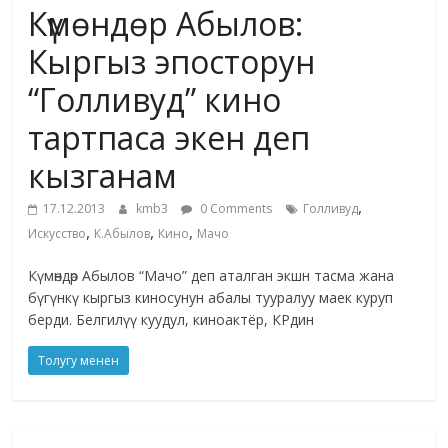
Күмөндөр Абылов:
жана
адабияты
Кыргыз эпосторун
“Голливуд” кино
тартпаса экен деп
кызганам
,
17.12.2013
kmb3
0 Comments
Голливуд
,
,
,
Искусство
К.Абылов
Кино
Мачо
Күмөндөр Абылов “Мачо” деп аталган экшн тасма жана
бүгүнкү кыргыз киносунун абалы тууралуу маек куруп
берди. Белгилүү куудул, киноактёр, КРдин
Толугу менен