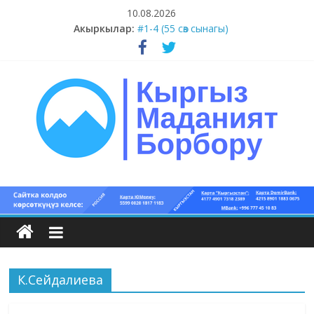
Skip
10.08.2026
to
Акыркылар:
#1-4 (55 сөз сынагы)
content
#13-14 (55 сөз сынагы)
#11-12 (55 сөз сынагы)
#9-10 (55 сөз сынагы)
#5-8 (55 сөз сынагы)
Кыргыз
маданият
борбору
К.Сейдалиева
Кыргыз
маданияты