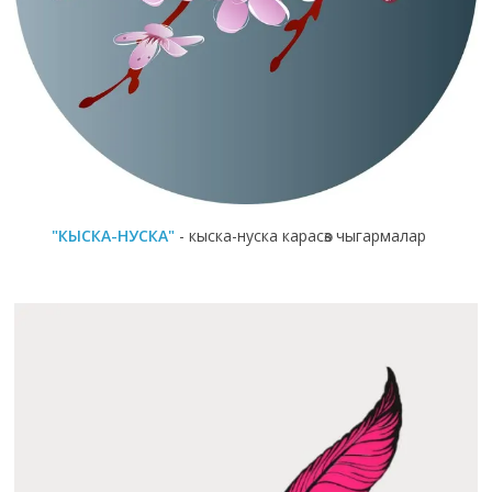
"КЫСКА-НУСКА"
- кыска-нуска карасөз чыгармалар