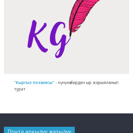
"Кыргыз поэзиясы"
- күнүнө бирден ыр жарыяланып
турат
Почта аркылуу жазылуу