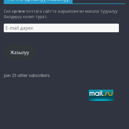
Сиз көрсөткөн почтага сайтта жарыяланган макала тууралуу
билдирүү келип турат.
E-
mail
дарек
Жазылуу
Join 25 other subscribers