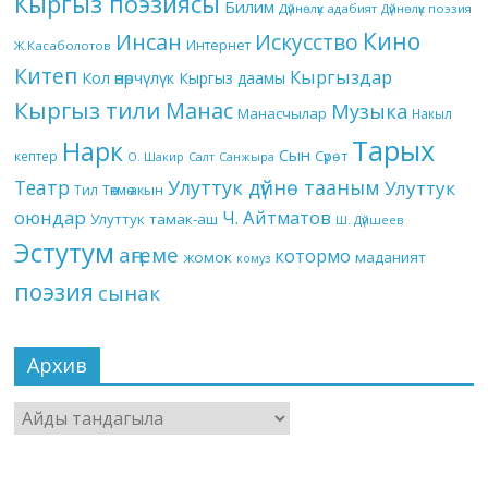
Кыргыз поэзиясы
Билим
Дүйнөлүк адабият
Дүйнөлүк поэзия
Кино
Инсан
Искусство
Интернет
Ж.Касаболотов
Китеп
Кыргыздар
Кол өнөрчүлүк
Кыргыз даамы
Кыргыз тили
Манас
Музыка
Манасчылар
Накыл
Тарых
Нарк
Сын
кептер
Сүрөт
О. Шакир
Салт
Санжыра
Театр
Улуттук дүйнө тааным
Улуттук
Төкмө акын
Тил
оюндар
Ч. Айтматов
Улуттук тамак-аш
Ш. Дүйшеев
Эстутум
аңгеме
котормо
жомок
маданият
комуз
поэзия
сынак
Архив
Архив