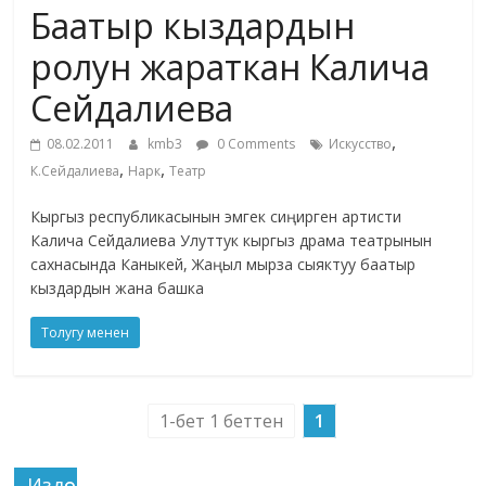
Баатыр кыздардын
жана
адабияты
ролун жараткан Калича
Сейдалиева
,
08.02.2011
kmb3
0 Comments
Искусство
,
,
К.Сейдалиева
Нарк
Театр
Кыргыз республикасынын эмгек сиңирген артисти
Калича Сейдалиева Улуттук кыргыз драма театрынын
сахнасында Каныкей, Жаңыл мырза сыяктуу баатыр
кыздардын жана башка
Толугу менен
1-бет 1 беттен
1
Издөө