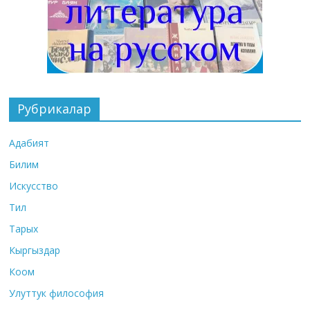
Рубрикалар
Адабият
Билим
Искусство
Тил
Тарых
Кыргыздар
Коом
Улуттук философия