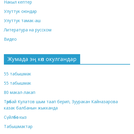
Накыл кептер
Улуттук оюндар
Улуттук тамак-аш
Литература на русском
Видео
Жумада эң көп окулгандар
55 табышмак
55 табышмак
80 макал-лакап
Төрөбай Кулатов шым таап берип, Зууракан Кайназарова
казак балбанын жыкканда
Сүйлөбөс кыз
Табышмактар