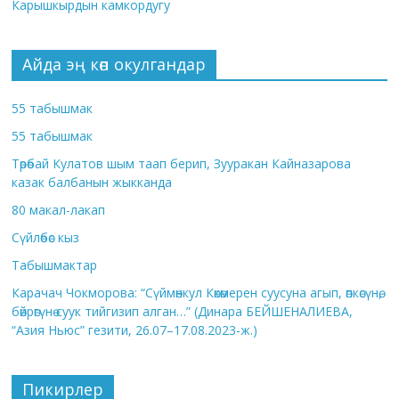
Карышкырдын камкордугу
Айда эң көп окулгандар
55 табышмак
55 табышмак
Төрөбай Кулатов шым таап берип, Зууракан Кайназарова
казак балбанын жыкканда
80 макал-лакап
Сүйлөбөс кыз
Табышмактар
Карачач Чокморова: “Сүймөнкул Көкөмерен суусуна агып, өпкөсүнө,
бөйрөгүнө суук тийгизип алган…” (Динара БЕЙШЕНАЛИЕВА,
“Азия Ньюс” гезити, 26.07–17.08.2023-ж.)
Пикирлер