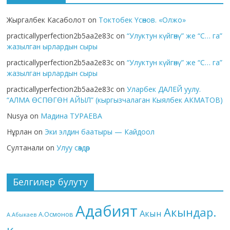
Жыргалбек Касаболот
on
Токтобек Үсөнов. «Олжо»
practicallyperfection2b5aa2e83c
on
“Улуктун күйгөнү” же “С… га”
жазылган ырлардын сыры
practicallyperfection2b5aa2e83c
on
“Улуктун күйгөнү” же “С… га”
жазылган ырлардын сыры
practicallyperfection2b5aa2e83c
on
Уларбек ДАЛЕЙ уулу.
“АЛМА ӨСПӨГӨН АЙЫЛ” (кыргызчалаган Кыялбек АКМАТОВ)
Nusya
on
Мадина ТУРАЕВА
Нұрлан
on
Эки элдин баатыры — Кайдоол
Султанали
on
Улуу сөздөр
Белгилер булуту
Адабият
Акындар.
Акын
А.Осмонов
А.Абыкаев