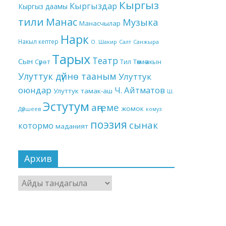
Кыргыз
Кыргыздар
Кыргыз даамы
тили
Манас
Музыка
Манасчылар
Нарк
Накыл кептер
О. Шакир
Салт
Санжыра
Тарых
Театр
Сын
Төкмө акын
Сүрөт
Тил
Улуттук дүйнө тааным
Улуттук
оюндар
Ч. Айтматов
Улуттук тамак-аш
Ш.
Эстутум
аңгеме
жомок
Дүйшеев
комуз
поэзия
сынак
котормо
маданият
Архив
Архив