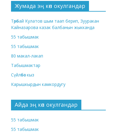
Жумада эң көп окулгандар
Төрөбай Кулатов шым таап берип, Зууракан
Кайназарова казак балбанын жыкканда
55 табышмак
55 табышмак
80 макал-лакап
Табышмактар
Сүйлөбөс кыз
Карышкырдын камкордугу
Айда эң көп окулгандар
55 табышмак
55 табышмак