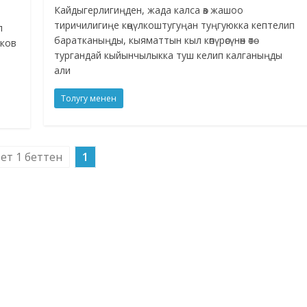
Кайдыгерлигиңден, жада калса өз жашоо
тиричилигиңе көңүлкоштугуңан туңгуюкка кептелип
л
баратканыңды, кыяматтын кыл көпүрөсүнөн өтө
ыков
тургандай кыйынчылыкка туш келип калганыңды
али
Толугу менен
бет 1 беттен
1