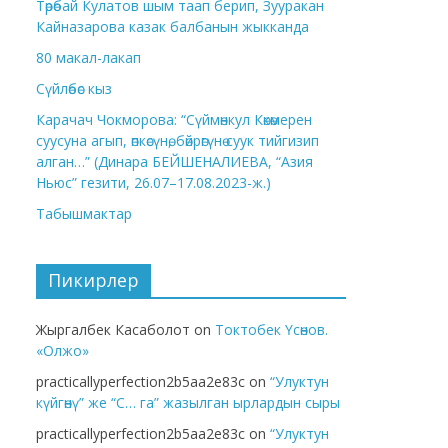
Төрөбай Кулатов шым таап берип, Зууракан
Кайназарова казак балбанын жыкканда
80 макал-лакап
Сүйлөбөс кыз
Карачач Чокморова: “Сүймөнкул Көкөмерен
суусуна агып, өпкөсүнө, бөйрөгүнө суук тийгизип
алган…” (Динара БЕЙШЕНАЛИЕВА, “Азия
Ньюс” гезити, 26.07–17.08.2023-ж.)
Табышмактар
Пикирлер
Жыргалбек Касаболот
on
Токтобек Үсөнов.
«Олжо»
practicallyperfection2b5aa2e83c
on
“Улуктун
күйгөнү” же “С… га” жазылган ырлардын сыры
practicallyperfection2b5aa2e83c
on
“Улуктун