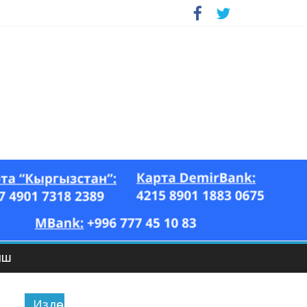
ЫШ
Издөө