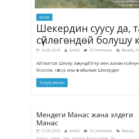
Коом
Шекердин суусу да, 
сүйлөгөндөй болушу 
,
16.02.2018
kmb3
0 Comments
Музей
Н
Айтматов Шекер жөнүндө “Эгер мен аалам койнун
болсом, сөзсүз аны өз айылым Шекердин
Толугу менен
Мендеги Манас жана элдеги
Манас
,
12.02.2010
kmb3
0 Comments
Манас
,
,
,
,
Намыс
Нарк
Тил
Улуттук философия
Эл