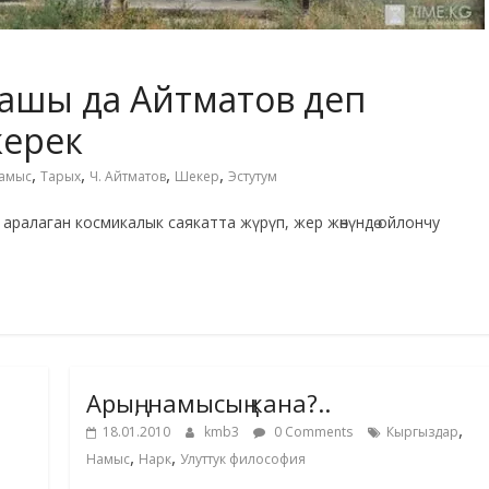
ташы да Айтматов деп
керек
,
,
,
,
амыс
Тарых
Ч. Айтматов
Шекер
Эстутум
 аралаган космикалык саякатта жүрүп, жер жөнүндө ойлончу
Арың, намысың кана?..
,
18.01.2010
kmb3
0 Comments
Кыргыздар
,
,
Намыс
Нарк
Улуттук философия