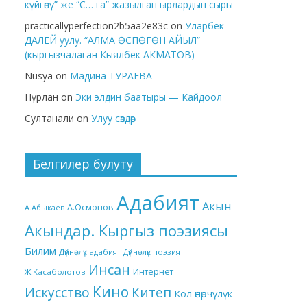
күйгөнү” же “С… га” жазылган ырлардын сыры
practicallyperfection2b5aa2e83c
on
Уларбек
ДАЛЕЙ уулу. “АЛМА ӨСПӨГӨН АЙЫЛ”
(кыргызчалаган Кыялбек АКМАТОВ)
Nusya
on
Мадина ТУРАЕВА
Нұрлан
on
Эки элдин баатыры — Кайдоол
Султанали
on
Улуу сөздөр
Белгилер булуту
Адабият
Акын
А.Осмонов
А.Абыкаев
Акындар. Кыргыз поэзиясы
Билим
Дүйнөлүк адабият
Дүйнөлүк поэзия
Инсан
Интернет
Ж.Касаболотов
Кино
Китеп
Искусство
Кол өнөрчүлүк