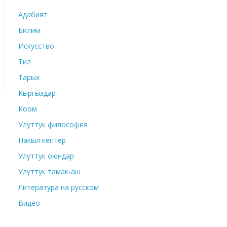
Адабият
Билим
Искусство
Тил
Тарых
Кыргыздар
Коом
Улуттук философия
Накыл кептер
Улуттук оюндар
Улуттук тамак-аш
Литература на русском
Видео