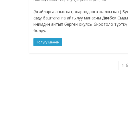
(Агайларга ачык кат, жарандарга жалпы кат) Бу
сөздү баштаганга айтылуу манасчы Дөөлөтбек Сыд
инимдин айтып берген окуясы биротоло түрткү
болду.
Толугу менен
1-