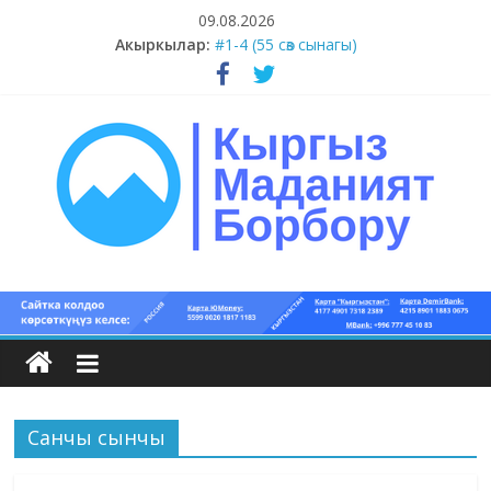
Skip
09.08.2026
to
Акыркылар:
#1-4 (55 сөз сынагы)
content
#13-14 (55 сөз сынагы)
#11-12 (55 сөз сынагы)
#9-10 (55 сөз сынагы)
#5-8 (55 сөз сынагы)
Кыргыз
маданият
борбору
Санчы сынчы
Кыргыз
маданияты