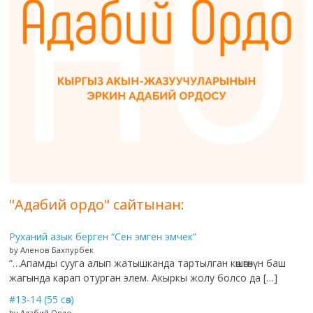
"Адабий ордо" сайтынан:
Руханий азык берген “Сен эмген эмчек”
by Аленов Бахпурбек
“…Апамды сууга алып жатышканда тартылган көшөгөнүн баш
жагында карап отурган элем. Акыркы жолу болсо да […]
#13-14 (55 сөз)
by Адабий Ордо