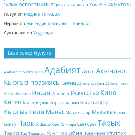
“АЛМА ӨСПӨГӨН АЙЫЛ” (кыргызчалаган Кыялбек АКМАТОВ)
Nusya
on
Мадина ТУРАЕВА
Нұрлан
on
Эки элдин баатыры — Кайдоол
Султанали
on
Улуу сөздөр
Белгилер булуту
Адабият
Акындар.
Акын
А.Осмонов
А.Абыкаев
Кыргыз поэзиясы
Билим
Дүйнөлүк адабият
Дүйнөлүк поэзия
Кино
Инсан
Искусство
Интернет
Ж.Касаболотов
Китеп
Кыргыздар
Кол өнөрчүлүк
Кыргыз даамы
Кыргыз тили
Манас
Музыка
Манасчылар
Накыл
Тарых
Нарк
Сын
кептер
Сүрөт
О. Шакир
Салт
Санжыра
Театр
Улуттук дүйнө тааным
Улуттук
Төкмө акын
Тил