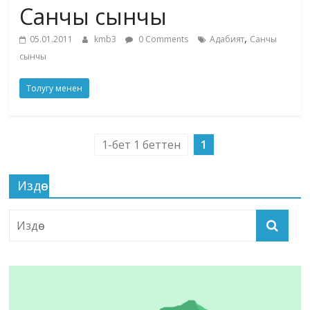
Санчы сынчы
жана
адабияты
,
05.01.2011
kmb3
0 Comments
Адабият
Санчы
сынчы
Толугу менен
1-бет 1 беттен
1
Издөө