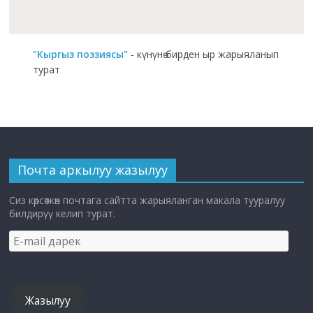
"Кыргыз поэзиясы"
- күнүнө бирден ыр жарыяланып
турат
Почта аркылуу жазылуу
Сиз көрсөткөн почтага сайтта жарыяланган макала тууралуу
билдирүү келип турат.
E-
mail
дарек
Жазылуу