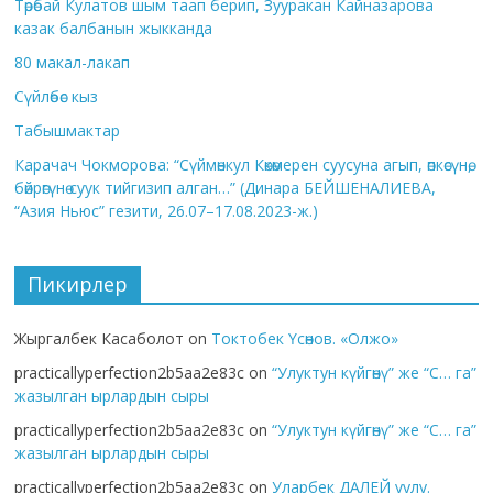
Төрөбай Кулатов шым таап берип, Зууракан Кайназарова
казак балбанын жыкканда
80 макал-лакап
Сүйлөбөс кыз
Табышмактар
Карачач Чокморова: “Сүймөнкул Көкөмерен суусуна агып, өпкөсүнө,
бөйрөгүнө суук тийгизип алган…” (Динара БЕЙШЕНАЛИЕВА,
“Азия Ньюс” гезити, 26.07–17.08.2023-ж.)
Пикирлер
Жыргалбек Касаболот
on
Токтобек Үсөнов. «Олжо»
practicallyperfection2b5aa2e83c
on
“Улуктун күйгөнү” же “С… га”
жазылган ырлардын сыры
practicallyperfection2b5aa2e83c
on
“Улуктун күйгөнү” же “С… га”
жазылган ырлардын сыры
practicallyperfection2b5aa2e83c
on
Уларбек ДАЛЕЙ уулу.