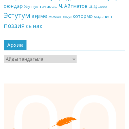
оюндар
Ч. Айтматов
Улуттук тамак-аш
Ш. Дүйшеев
Эстутум
аңгеме
котормо
жомок
маданият
комуз
поэзия
сынак
Архив
Архив