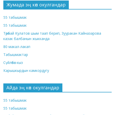
Жумада эң көп окулгандар
55 табышмак
55 табышмак
Төрөбай Кулатов шым таап берип, Зууракан Кайназарова
казак балбанын жыкканда
80 макал-лакап
Табышмактар
Сүйлөбөс кыз
Карышкырдын камкордугу
Айда эң көп окулгандар
55 табышмак
55 табышмак