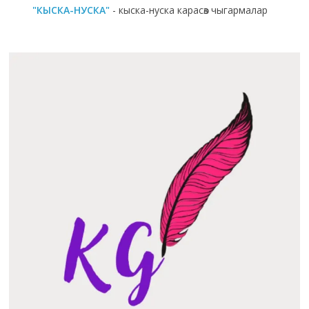
"КЫСКА-НУСКА"
- кыска-нуска карасөз чыгармалар