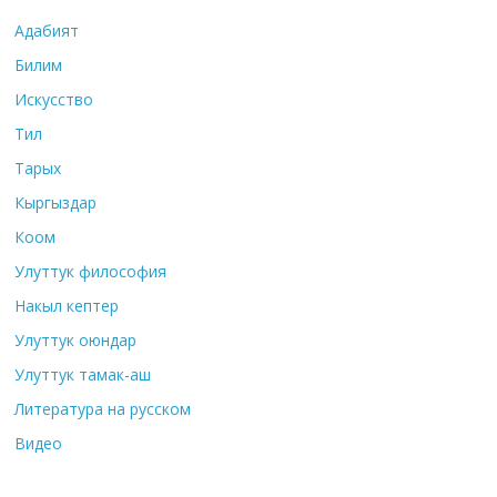
Адабият
Билим
Искусство
Тил
Тарых
Кыргыздар
Коом
Улуттук философия
Накыл кептер
Улуттук оюндар
Улуттук тамак-аш
Литература на русском
Видео