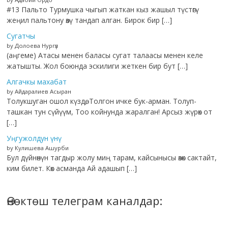
#13 Пальто Турмушка чыгып жаткан кыз жашыл түстөгү
жеңил пальтону өзү тандап алган. Бирок бир […]
Сугатчы
by Долоева Нургүл
(аңгеме) Атасы менен баласы сугат талаасы менен келе
жатышты. Жол боюнда эскилиги жеткен бир бут […]
Алгачкы махабат
by Айдаралиев Асыран
Толукшуган ошол күздө, Толгон ичке бук-арман. Толуп-
ташкан тун сүйүүм, Тоо койнунда жаралган! Арсыз жүрөк от
[…]
Уңгужолдун үнү
by Кулишева Ашурби
Бул дүйнөнүн тагдыр жолу миң тарам, кайсынысы өзөк сактайт,
ким билет. Көк асманда Ай адашып […]
Өнөктөш телеграм каналдар: