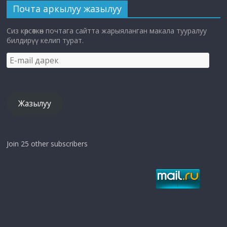
Почта аркылуу жазылуу
Сиз көрсөткөн почтага сайтта жарыяланган макала тууралуу
билдирүү келип турат.
E-
mail
дарек
Жазылуу
Join 25 other subscribers