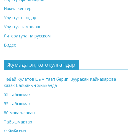
Накыл кептер
Улуттук оюндар
Улуттук тамак-аш
Литература на русском
Видео
Жумада эң көп окулгандар
Төрөбай Кулатов шым таап берип, Зууракан Кайназарова
казак балбанын жыкканда
55 табышмак
55 табышмак
80 макал-лакап
Табышмактар
Сүйлөбөс кыз