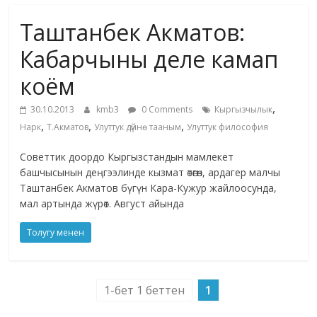
маданияты
Таштанбек Акматов:
жана
адабияты
Кабарчыны деле камап
коём
,
30.10.2013
kmb3
0 Comments
Кыргызчылык
,
,
,
Нарк
Т.Акматов
Улуттук дүйнө тааным
Улуттук философия
Советтик доордо Кыргызстандын мамлекет
башчысынын деңгээлинде кызмат өтөгөн, ардагер малчы
Таштанбек Акматов бүгүн Кара-Кужур жайлоосунда,
мал артында жүрөт. Август айында
Толугу менен
1-бет 1 беттен
1