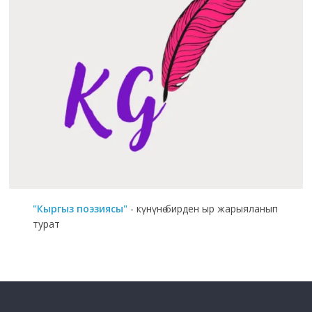
"Кыргыз поэзиясы"
- күнүнө бирден ыр жарыяланып
турат