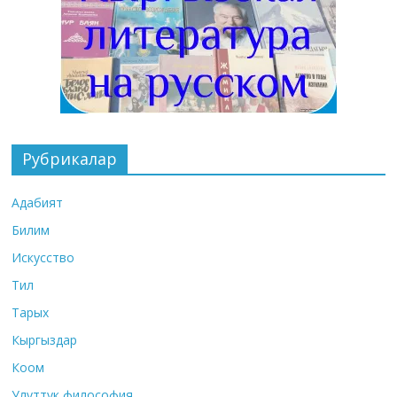
Рубрикалар
Адабият
Билим
Искусство
Тил
Тарых
Кыргыздар
Коом
Улуттук философия