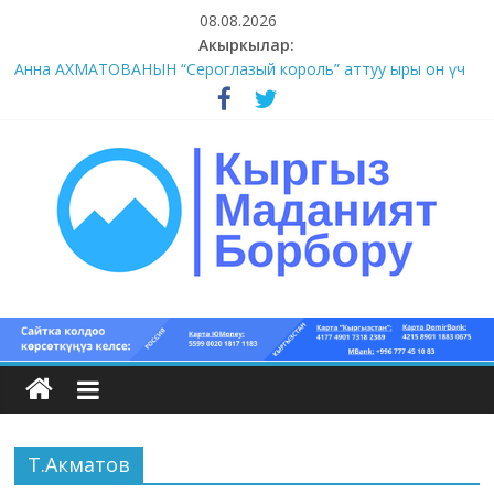
Skip
08.08.2026
to
Акыркылар:
content
Анна АХМАТОВАНЫН “Сероглазый король” аттуу ыры он үч
акындын котормосунда
#11-12 (55 сөз сынагы)
#9-10 (55 сөз сынагы)
#5-8 (55 сөз сынагы)
#1-4 (55 сөз сынагы)
Кыргыз
маданият
борбору
Т.Акматов
Кыргыз