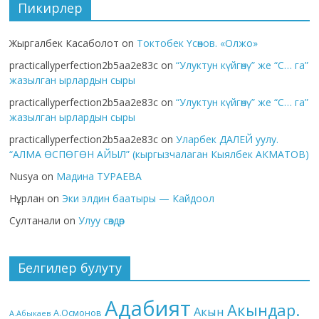
Пикирлер
Жыргалбек Касаболот
on
Токтобек Үсөнов. «Олжо»
practicallyperfection2b5aa2e83c
on
“Улуктун күйгөнү” же “С… га”
жазылган ырлардын сыры
practicallyperfection2b5aa2e83c
on
“Улуктун күйгөнү” же “С… га”
жазылган ырлардын сыры
practicallyperfection2b5aa2e83c
on
Уларбек ДАЛЕЙ уулу.
“АЛМА ӨСПӨГӨН АЙЫЛ” (кыргызчалаган Кыялбек АКМАТОВ)
Nusya
on
Мадина ТУРАЕВА
Нұрлан
on
Эки элдин баатыры — Кайдоол
Султанали
on
Улуу сөздөр
Белгилер булуту
Адабият
Акындар.
Акын
А.Осмонов
А.Абыкаев