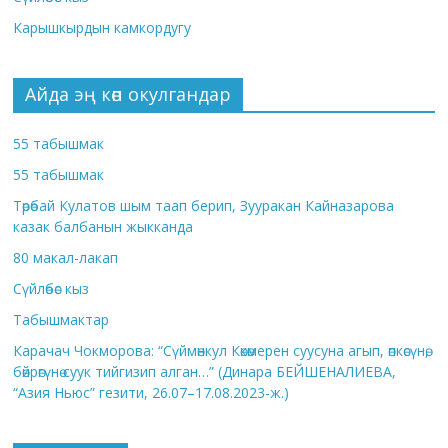
Карышкырдын камкордугу
Айда эң көп окулгандар
55 табышмак
55 табышмак
Төрөбай Кулатов шым таап берип, Зууракан Кайназарова
казак балбанын жыкканда
80 макал-лакап
Сүйлөбөс кыз
Табышмактар
Карачач Чокморова: “Сүймөнкул Көкөмерен суусуна агып, өпкөсүнө,
бөйрөгүнө суук тийгизип алган…” (Динара БЕЙШЕНАЛИЕВА,
“Азия Ньюс” гезити, 26.07–17.08.2023-ж.)