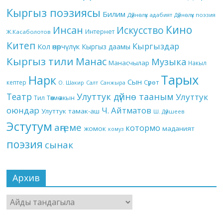
Кыргыз поэзиясы
Билим
Дүйнөлүк адабият
Дүйнөлүк поэзия
Кино
Инсан
Искусство
Интернет
Ж.Касаболотов
Китеп
Кыргыздар
Кол өнөрчүлүк
Кыргыз даамы
Кыргыз тили
Манас
Музыка
Манасчылар
Накыл
Тарых
Нарк
Сын
кептер
Сүрөт
О. Шакир
Салт
Санжыра
Театр
Улуттук дүйнө тааным
Улуттук
Төкмө акын
Тил
оюндар
Ч. Айтматов
Улуттук тамак-аш
Ш. Дүйшеев
Эстутум
аңгеме
котормо
жомок
маданият
комуз
поэзия
сынак
Архив
Архив