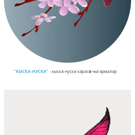
"КЫСКА-НУСКА"
- кыска-нуска карасөз чыгармалар