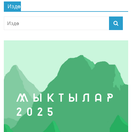
Издөө