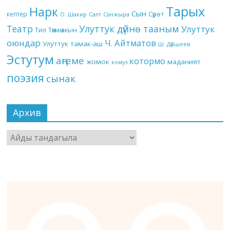
Тарых
Нарк
Сын
кептер
Сүрөт
О. Шакир
Салт
Санжыра
Театр
Улуттук дүйнө тааным
Улуттук
Төкмө акын
Тил
оюндар
Ч. Айтматов
Улуттук тамак-аш
Ш. Дүйшеев
Эстутум
аңгеме
котормо
жомок
маданият
комуз
поэзия
сынак
Архив
Архив