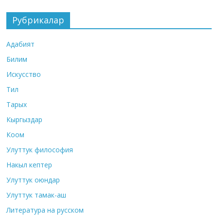
Рубрикалар
Адабият
Билим
Искусство
Тил
Тарых
Кыргыздар
Коом
Улуттук философия
Накыл кептер
Улуттук оюндар
Улуттук тамак-аш
Литература на русском