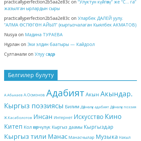
practicallyperfection2b5aa2e83c
on
“Улуктун күйгөнү” же “С… га”
жазылган ырлардын сыры
practicallyperfection2b5aa2e83c
on
Уларбек ДАЛЕЙ уулу.
“АЛМА ӨСПӨГӨН АЙЫЛ” (кыргызчалаган Кыялбек АКМАТОВ)
Nusya
on
Мадина ТУРАЕВА
Нұрлан
on
Эки элдин баатыры — Кайдоол
Султанали
on
Улуу сөздөр
Белгилер булуту
Адабият
Акындар.
Акын
А.Осмонов
А.Абыкаев
Кыргыз поэзиясы
Билим
Дүйнөлүк адабият
Дүйнөлүк поэзия
Кино
Инсан
Искусство
Интернет
Ж.Касаболотов
Китеп
Кыргыздар
Кол өнөрчүлүк
Кыргыз даамы
Кыргыз тили
Манас
Музыка
Манасчылар
Накыл