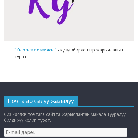
"Кыргыз поэзиясы"
- күнүнө бирден ыр жарыяланып
турат
Почта аркылуу жазылуу
Сиз көрсөткөн почтага сайтта жарыяланган макала тууралуу
билдирүү келип турат.
E-
mail