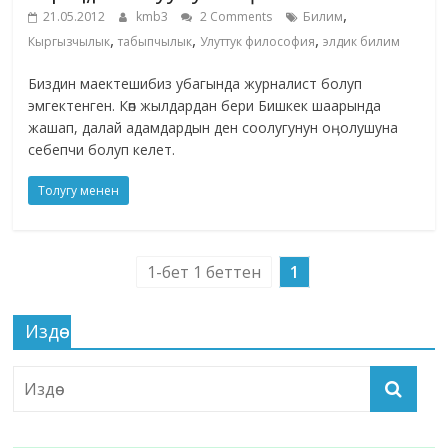
,
21.05.2012
kmb3
2 Comments
Билим
,
,
,
Кыргызчылык
табыпчылык
Улуттук философия
элдик билим
Биздин маектешибиз убагында журналист болуп
эмгектенген. Көп жылдардан бери Бишкек шаарында
жашап, далай адамдардын ден соолугунун оӊолушуна
себепчи болуп келет.
Толугу менен
1-бет 1 беттен
1
Издөө