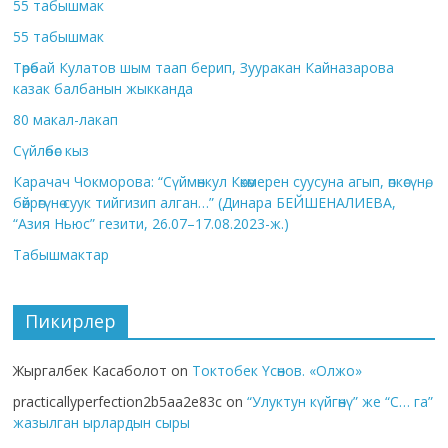
55 табышмак
55 табышмак
Төрөбай Кулатов шым таап берип, Зууракан Кайназарова
казак балбанын жыкканда
80 макал-лакап
Сүйлөбөс кыз
Карачач Чокморова: “Сүймөнкул Көкөмерен суусуна агып, өпкөсүнө,
бөйрөгүнө суук тийгизип алган…” (Динара БЕЙШЕНАЛИЕВА,
“Азия Ньюс” гезити, 26.07–17.08.2023-ж.)
Табышмактар
Пикирлер
Жыргалбек Касаболот
on
Токтобек Үсөнов. «Олжо»
practicallyperfection2b5aa2e83c
on
“Улуктун күйгөнү” же “С… га”
жазылган ырлардын сыры