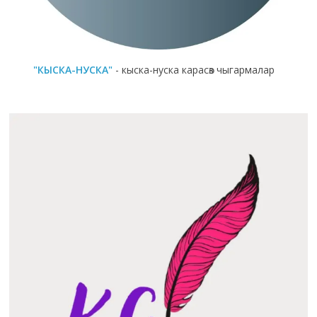
"КЫСКА-НУСКА"
- кыска-нуска карасөз чыгармалар