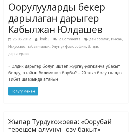
Оорулууларды бекер
жана
адабияты
дарылаган дарыгер
Кабылжан Юлдашев
,
,
25.05.2012
kmb3
2 Comments
ден соолук
Инсан
,
,
,
Искусство
табыпчылык
Улуттук философия
Элдик
дарыгерлик
– Элдик дарыгер болуп иштеп жүргөнүңүзгө канча убакыт
болду, атайын билимиңиз барбы? – 20 жыл болуп калды.
Тибет шаарында атайын
Толугу менен
Жыпар Турдукожоева: «Оорубай
тереӊ дем алуунун өзү бакыт»