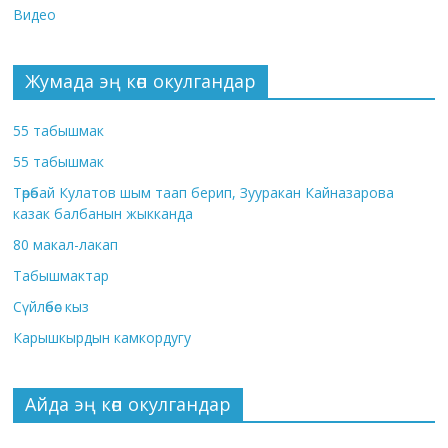
Видео
Жумада эң көп окулгандар
55 табышмак
55 табышмак
Төрөбай Кулатов шым таап берип, Зууракан Кайназарова
казак балбанын жыкканда
80 макал-лакап
Табышмактар
Сүйлөбөс кыз
Карышкырдын камкордугу
Айда эң көп окулгандар