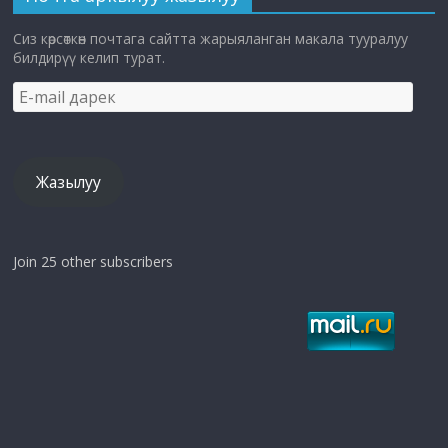
Сиз көрсөткөн почтага сайтта жарыяланган макала тууралуу
билдирүү келип турат.
E-
mail
дарек
Жазылуу
Join 25 other subscribers