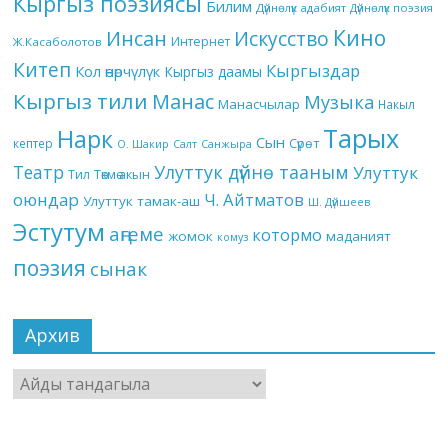
Кыргыз поэзиясы
Билим
Дүйнөлүк адабият
Дүйнөлүк поэзия
Кино
Инсан
Искусство
Интернет
Ж.Касаболотов
Китеп
Кыргыздар
Кол өнөрчүлүк
Кыргыз даамы
Кыргыз тили
Манас
Музыка
Манасчылар
Накыл
Тарых
Нарк
Сын
кептер
Сүрөт
О. Шакир
Салт
Санжыра
Театр
Улуттук дүйнө тааным
Улуттук
Төкмө акын
Тил
оюндар
Ч. Айтматов
Улуттук тамак-аш
Ш. Дүйшеев
Эстутум
аңгеме
котормо
жомок
маданият
комуз
поэзия
сынак
Архив
Архив