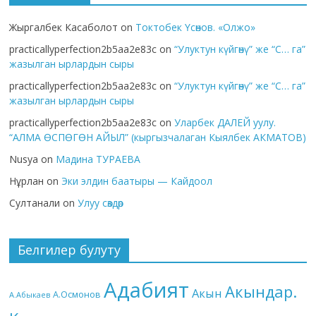
Жыргалбек Касаболот
on
Токтобек Үсөнов. «Олжо»
practicallyperfection2b5aa2e83c
on
“Улуктун күйгөнү” же “С… га”
жазылган ырлардын сыры
practicallyperfection2b5aa2e83c
on
“Улуктун күйгөнү” же “С… га”
жазылган ырлардын сыры
practicallyperfection2b5aa2e83c
on
Уларбек ДАЛЕЙ уулу.
“АЛМА ӨСПӨГӨН АЙЫЛ” (кыргызчалаган Кыялбек АКМАТОВ)
Nusya
on
Мадина ТУРАЕВА
Нұрлан
on
Эки элдин баатыры — Кайдоол
Султанали
on
Улуу сөздөр
Белгилер булуту
Адабият
Акындар.
Акын
А.Осмонов
А.Абыкаев