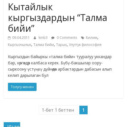
Кытайлык
жана
адабияты
кыргыздардын “Талма
бийи”
,
09.04.2011
kmb3
0 Comments
Билим
,
,
,
Кыргызчылык
Талма бийи
Тарых
Улуттук философия
Кыргыздын байыркы «талма бийи» тууралуу уккандар
бар, көргөндөр калбаса керек. Бүбү-бакшылар оору-
сыркоону үстүңкү дүйнөдөн арбактардын дабасын алып
келип дарылаган бул
Толугу менен
1-бет 1 беттен
1
Издөө