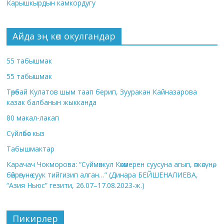
Карышкырдын камкордугу
Айда эң көп окулгандар
55 табышмак
55 табышмак
Төрөбай Кулатов шым таап берип, Зууракан Кайназарова
казак балбанын жыкканда
80 макал-лакап
Сүйлөбөс кыз
Табышмактар
Карачач Чокморова: “Сүймөнкул Көкөмерен суусуна агып, өпкөсүнө,
бөйрөгүнө суук тийгизип алган…” (Динара БЕЙШЕНАЛИЕВА,
“Азия Ньюс” гезити, 26.07–17.08.2023-ж.)
Пикирлер