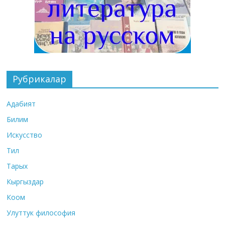
Рубрикалар
Адабият
Билим
Искусство
Тил
Тарых
Кыргыздар
Коом
Улуттук философия