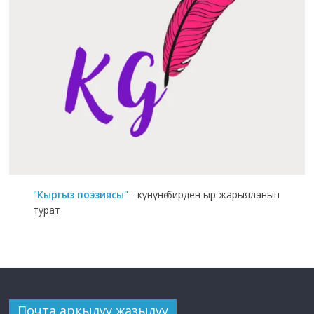
"Кыргыз поэзиясы"
- күнүнө бирден ыр жарыяланып
турат
Почта аркылуу жазылуу