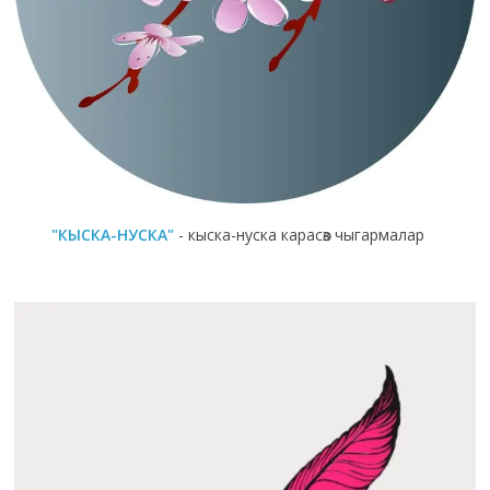
"КЫСКА-НУСКА"
- кыска-нуска карасөз чыгармалар