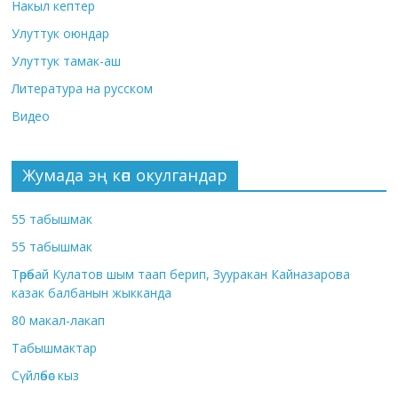
Накыл кептер
Улуттук оюндар
Улуттук тамак-аш
Литература на русском
Видео
Жумада эң көп окулгандар
55 табышмак
55 табышмак
Төрөбай Кулатов шым таап берип, Зууракан Кайназарова
казак балбанын жыкканда
80 макал-лакап
Табышмактар
Сүйлөбөс кыз