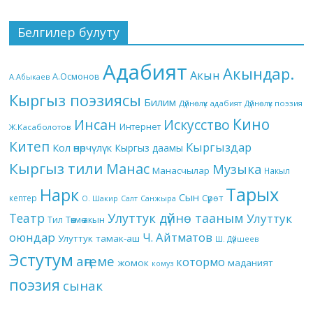
Белгилер булуту
Адабият
Акындар.
Акын
А.Осмонов
А.Абыкаев
Кыргыз поэзиясы
Билим
Дүйнөлүк адабият
Дүйнөлүк поэзия
Кино
Инсан
Искусство
Интернет
Ж.Касаболотов
Китеп
Кыргыздар
Кол өнөрчүлүк
Кыргыз даамы
Кыргыз тили
Манас
Музыка
Манасчылар
Накыл
Тарых
Нарк
Сын
кептер
Сүрөт
О. Шакир
Салт
Санжыра
Театр
Улуттук дүйнө тааным
Улуттук
Төкмө акын
Тил
оюндар
Ч. Айтматов
Улуттук тамак-аш
Ш. Дүйшеев
Эстутум
аңгеме
котормо
жомок
маданият
комуз
поэзия
сынак