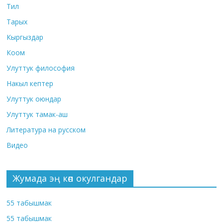
Тил
Тарых
Кыргыздар
Коом
Улуттук философия
Накыл кептер
Улуттук оюндар
Улуттук тамак-аш
Литература на русском
Видео
Жумада эң көп окулгандар
55 табышмак
55 табышмак