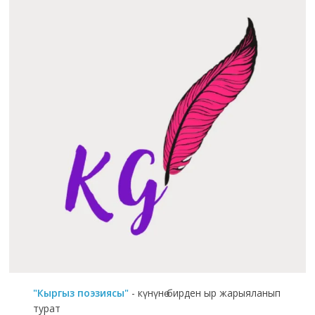
"Кыргыз поэзиясы"
- күнүнө бирден ыр жарыяланып
турат