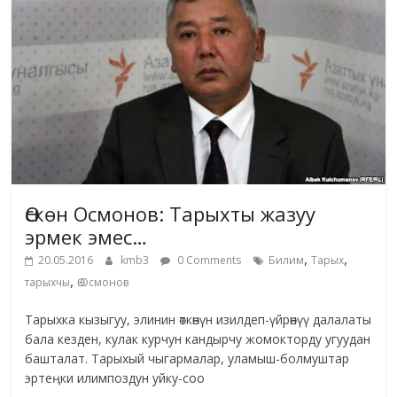
Өскөн Осмонов: Тарыхты жазуу
эрмек эмес…
,
,
20.05.2016
kmb3
0 Comments
Билим
Тарых
,
тарыхчы
Ө.Осмонов
Тарыхка кызыгуу, элинин өткөнүн изилдеп-үйрөнүү далалаты
бала кезден, кулак курчун кандырчу жомокторду угуудан
башталат. Тарыхый чыгармалар, уламыш-болмуштар
эртеңки илимпоздун уйку-соо