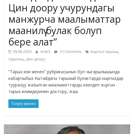
Цин доору учурундагы
манжурча маалыматтар
маанилүү булак болуп
бере алат”
,
09.06.2026
kmb3
0 Comments
Кыргыз тарыхы
,
тарыхчы
Цин доору
“Тарых изи менен” рубрикасынын бул чыгарылышында
кабарчыбыз Кытайдагы тарыхый булактарда кыргыздар
тууралуу жазылган маалыматтарды изилдеп жүргɵн
тарых илимдеринин доктору, жаш
Толугу менен