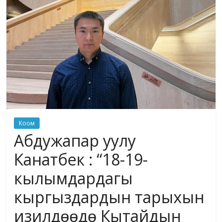
жана
адабияты
Коом
Абдужапар уулу
Канатбек : “18-19-
кылымдардагы
кыргыздардын тарыхын
изилдɵɵдɵ Кытайдын