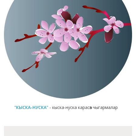
"КЫСКА-НУСКА"
- кыска-нуска карасөз чыгармалар