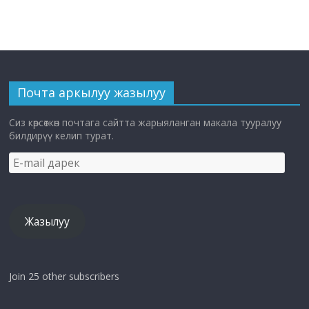
Почта аркылуу жазылуу
Сиз көрсөткөн почтага сайтта жарыяланган макала тууралуу
билдирүү келип турат.
E-
mail
дарек
Жазылуу
Join 25 other subscribers