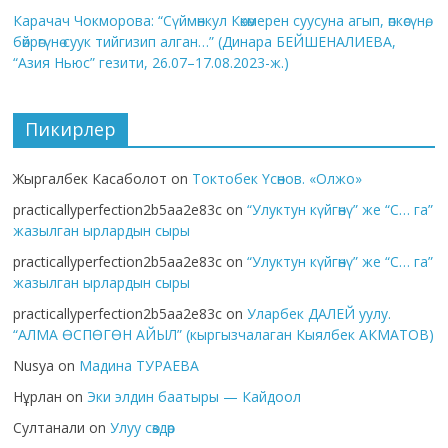
Карачач Чокморова: “Сүймөнкул Көкөмерен суусуна агып, өпкөсүнө,
бөйрөгүнө суук тийгизип алган…” (Динара БЕЙШЕНАЛИЕВА,
“Азия Ньюс” гезити, 26.07–17.08.2023-ж.)
Пикирлер
Жыргалбек Касаболот
on
Токтобек Үсөнов. «Олжо»
practicallyperfection2b5aa2e83c
on
“Улуктун күйгөнү” же “С… га”
жазылган ырлардын сыры
practicallyperfection2b5aa2e83c
on
“Улуктун күйгөнү” же “С… га”
жазылган ырлардын сыры
practicallyperfection2b5aa2e83c
on
Уларбек ДАЛЕЙ уулу.
“АЛМА ӨСПӨГӨН АЙЫЛ” (кыргызчалаган Кыялбек АКМАТОВ)
Nusya
on
Мадина ТУРАЕВА
Нұрлан
on
Эки элдин баатыры — Кайдоол
Султанали
on
Улуу сөздөр