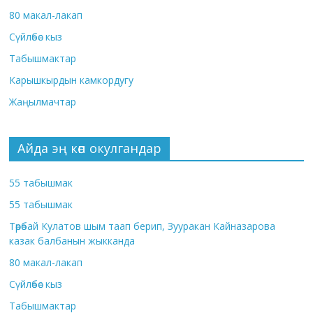
80 макал-лакап
Сүйлөбөс кыз
Табышмактар
Карышкырдын камкордугу
Жаңылмачтар
Айда эң көп окулгандар
55 табышмак
55 табышмак
Төрөбай Кулатов шым таап берип, Зууракан Кайназарова
казак балбанын жыкканда
80 макал-лакап
Сүйлөбөс кыз
Табышмактар