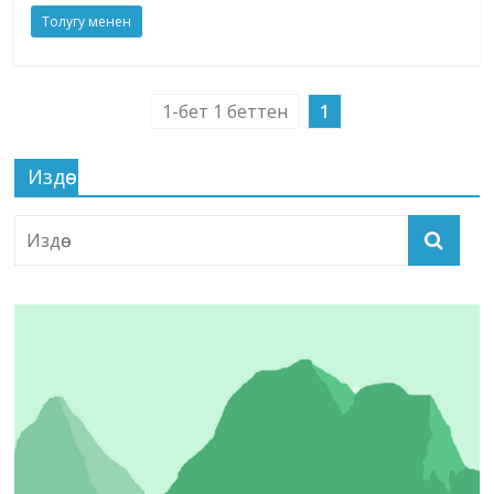
Толугу менен
1-бет 1 беттен
1
Издөө