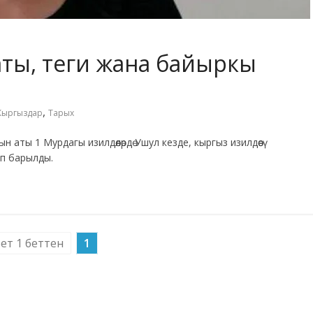
аты, теги жана байыркы
,
Кыргыздар
Тарых
аты 1 Мурдагы изилдөөлөрдө Ушул кезде, кыргыз изилдөөсү
п барылды.
бет 1 беттен
1