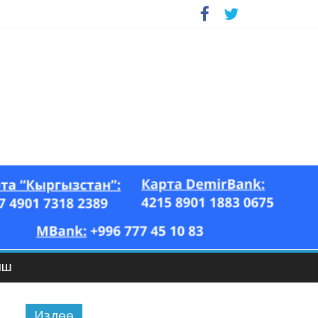
ЫШ
Издөө