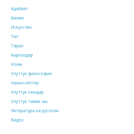
Адабият
Билим
Искусство
Тил
Тарых
Кыргыздар
Коом
Улуттук философия
Накыл кептер
Улуттук оюндар
Улуттук тамак-аш
Литература на русском
Видео