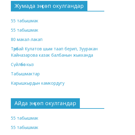
Жумада эң көп окулгандар
55 табышмак
55 табышмак
80 макал-лакап
Төрөбай Кулатов шым таап берип, Зууракан
Кайназарова казак балбанын жыкканда
Сүйлөбөс кыз
Табышмактар
Карышкырдын камкордугу
Айда эң көп окулгандар
55 табышмак
55 табышмак