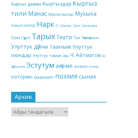
Кыргыз
Кыргыздар
Кыргыз даамы
тили
Манас
Музыка
Манасчылар
Нарк
Накыл кептер
О. Шакир
Салт
Санжыра
Тарых
Театр
Сын
Төкмө акын
Сүрөт
Тил
Улуттук дүйнө тааным
Улуттук
оюндар
Ч. Айтматов
Улуттук тамак-аш
Ш.
Эстутум
аңгеме
жомок
Дүйшеев
комуз
поэзия
сынак
котормо
маданият
Архив
Архив