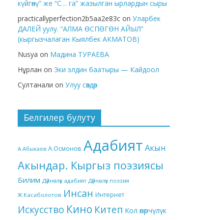
күйгөнү” же “С… га” жазылган ырлардын сыры
practicallyperfection2b5aa2e83c
on
Уларбек
ДАЛЕЙ уулу. “АЛМА ӨСПӨГӨН АЙЫЛ”
(кыргызчалаган Кыялбек АКМАТОВ)
Nusya
on
Мадина ТУРАЕВА
Нұрлан
on
Эки элдин баатыры — Кайдоол
Султанали
on
Улуу сөздөр
Белгилер булуту
Адабият
Акын
А.Осмонов
А.Абыкаев
Акындар. Кыргыз поэзиясы
Билим
Дүйнөлүк адабият
Дүйнөлүк поэзия
Инсан
Интернет
Ж.Касаболотов
Кино
Китеп
Искусство
Кол өнөрчүлүк