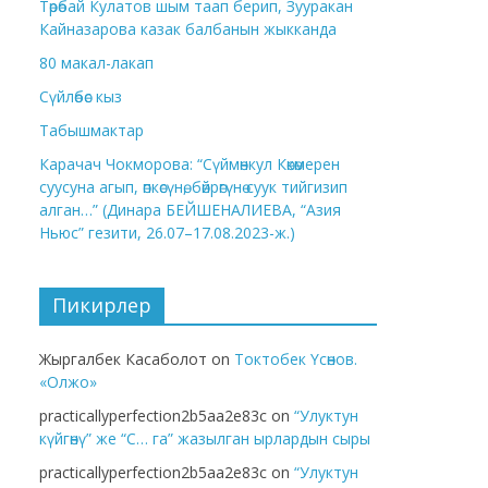
Төрөбай Кулатов шым таап берип, Зууракан
Кайназарова казак балбанын жыкканда
80 макал-лакап
Сүйлөбөс кыз
Табышмактар
Карачач Чокморова: “Сүймөнкул Көкөмерен
суусуна агып, өпкөсүнө, бөйрөгүнө суук тийгизип
алган…” (Динара БЕЙШЕНАЛИЕВА, “Азия
Ньюс” гезити, 26.07–17.08.2023-ж.)
Пикирлер
Жыргалбек Касаболот
on
Токтобек Үсөнов.
«Олжо»
practicallyperfection2b5aa2e83c
on
“Улуктун
күйгөнү” же “С… га” жазылган ырлардын сыры
practicallyperfection2b5aa2e83c
on
“Улуктун