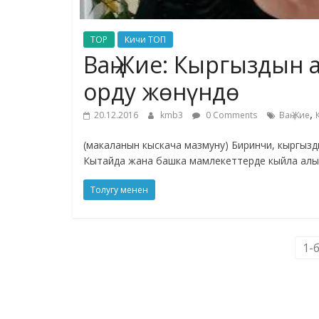
TOP
Кичи ТОП
Ваң Жие: Кыргыздын 
орду жөнүндө
,
20.12.2016
kmb3
0 Comments
Ваң Жие
(макаланын кыскача мазмуну) Биринчи, кыргыздын 
Кытайда жана башка мамлекеттерде кыйла алы
Толугу менен
1-